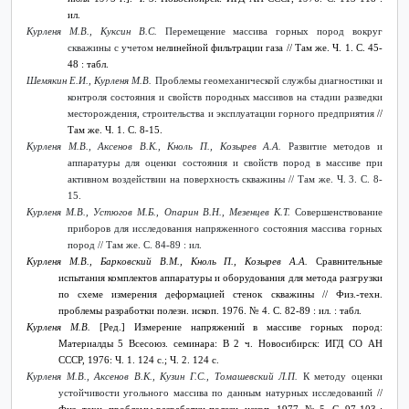
ил.
Курленя М.В., Куксин В.С.
Перемещение массива горных пород вокруг
скважины с учетом
нелинейной фильтрации газа // Там же. Ч. 1. С. 45-
48 : табл.
Шемякин Е.И., Курленя М.В.
Проблемы геомеханической службы диагностики и
контроля состояния и свойств породных массивов на стадии разведки
месторождения, строительства и эксплуатации горного предприятия
//
Там же. Ч. 1. С. 8-15.
Курленя М.В., Аксенов В.К., Кноль П., Козырев А.А.
Развитие методов и
аппаратуры для оценки состояния и свойств пород в массиве при
активном воздействии на поверхность скважины // Там же. Ч. 3. С. 8-
15.
Курленя М.В., Устюгов М.Б., Опарин В.Н., Мезенцев К.Т.
Совершенствование
приборов для исследования напряженного состояния массива горных
пород // Там же. С. 84-89 : ил.
Курленя М.В., Барковский В.М., Кноль П., Козырев А.А.
Сравнительные
испытания комплектов аппаратуры и оборудования для метода разгрузки
по схеме измерения деформацией стенок скважины
// Физ.-техн.
проблемы разработки полезн. ископ. 1976. № 4. С. 82-89 : ил. : табл.
Курленя М.В.
[Ред.] Измерение напряжений в массиве горных пород:
Материалды 5 Всесоюз. семинара: В 2 ч. Новосибирск: ИГД СО АН
СССР, 1976: Ч. 1. 124 с.; Ч. 2. 124 с.
Курленя М.В., Аксенов В.К., Кузин Г.С., Томашевский Л.П.
К методу оценки
устойчивости угольного массива по данным натурных исследований
//