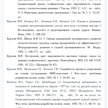
Сравнительный анализ геофизических карт нарушенности горных
пород с геологическими данными // Там же. 1992. С. 3-12 : ил. : табл.;
Ч. 4. Некоторые практические приложения // Там же. № 2. С. 13-29 :
ил.
Курленя М.В., Беляков В.Г., Леонтьев А.В., Назаров Л.А.
Основы и принципы
создания автоматизированных систем конт роля состояния массива
//
Исследование, прогноз и предотвращение горных ударов. Бишкек:
Илим, 1991. С. 288-292.
Курленя М.В., Штеле В.И.
Гл. 5. Оценка направлений эволюционного развития
технологических структур горных предприятий и их эффективности //
Нетрадиционные решения в горной промышленности. М.: Недра,
1991. С. 148-173 : ил. : табл.
Курленя М.В.
Построение карт нарушенности массивов горных пород по
данным геофизического каротажа. Новосибирск: ИГД СО АН СССР,
1991. 43, [2] с. (Препринт № 42).
Курленя М.В., Яковицкая Г.Е., Кулаков Г.И.
Стадийность процесса разрушения
на основе исследования ЭМИ-излучения // Физ.-техн. проблемы
разработки полезн. ископ.
1991. № 1.
С
. 44-49 :
ил
.
Kurlenia M.V., Popov S.N., Boltehhagen I.I.
Geomechanical substantiation of
th
extraction of undermined ore deposit // 10
Int. conf. on ground control in
mining: [Morgantown, USA. June 10-12, 1991]. Morgantown: West
Virginia Univ., 1991. P. 268-271 : fig. : tabl.;
То
же
на
русск
.
яз
.
Геомеханическое обоснование выемки подработанной рудной залежи
//
Физ.-техн. проблемы разработки полезн. ископ. 1992. № 1. С. 68-74 : ил.