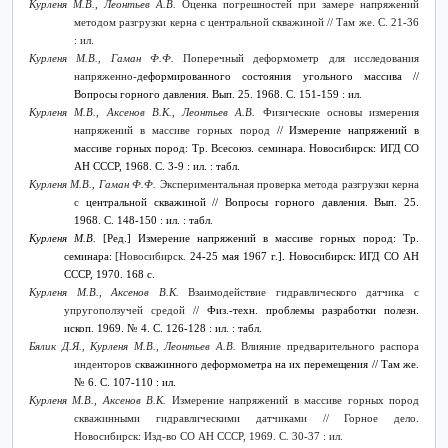
Курленя М.В., Леонтьев А.В.
Оценка погрешностей при замере напряжений
методом разгрузки керна с центральной скважиной // Там же. С. 21-36
: ил.
Курленя М.В., Гаман Ф.Ф.
Поперечный деформометр для исследования
напряженно-
деформированного состояния угольного массива //
Вопросы горного давления. Вып. 25. 1968. С. 151-159 : ил.
Курленя М.В., Аксенов В.К., Леонтьев А.В.
Физические основы измерения
напряжений в массиве горных пород
// Измерение напряжений в
массиве горных пород: Тр. Всесоюз. семинара. Новосибирск: ИГД СО
АН СССР, 1968. С. 3-9 : ил. : табл.
Курленя М.В., Гаман Ф.Ф.
Экспериментальная проверка метода разгрузки керна
с
центральной скважиной // Вопросы горного давления. Вып. 25.
1968. С. 148-150 : ил. : табл.
Курленя М.В.
[Ред.] Измерение напряжений в массиве горных пород: Тр.
семинара:
[Новосибирск.
24-25 мая 1967 г.]. Новосибирск: ИГД СО АН
СССР, 1970. 168 с.
Курленя М.В., Аксенов В.К.
Взаимодействие гидравлического датчика с
упругоползучей средой
// Физ.-техн. проблемы разработки полезн.
ископ. 1969. № 4. С. 126-128 : ил. : табл.
Бялик Д.Я., Курленя М.В., Леонтьев А.В.
Влияние предварительного распора
инденторов
скважинного деформометра на их перемещения // Там же.
№ 6. С. 107-110 : ил.
Курленя М.В., Аксенов В.К.
Измерение напряжений в массиве горных пород
скважинными гидравлическими датчиками // Горное дело.
Новосибирск: Изд-во СО АН СССР, 1969. С. 30-37 : ил.