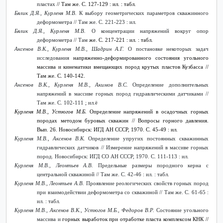
пластах
// Там же. С. 127-129 : ил. : табл.
Бялик Д.Я., Курленя М.В.
К выбору геометрических параметров скважинного
деформометра // Там же. С. 221-223 : ил.
Бялик Д.Я.,
Курленя М.В.
О концентрации напряжений вокруг опор
деформометра // Там
же. С. 217-221 : ил. : табл.
Аксенов В.К., Курленя М.В., Шадрин А.Г.
О постановке некоторых задач
исследования
напряженно-деформированного состояния угольного
массива и кинематики вмещающих пород крутых пластов Кузбасса //
Там же. С. 140-142.
Аксенов В.К., Курленя М.В., Акимов В.С.
Определение дополнительных
напряжений в массиве горных пород гидравлическими датчиками //
Там же. С. 102-111 ; ил.ё
Курленя М.В., Устюгов М.Б.
Определение напряжений в осадочных горных
породах методом буровых скважин // Вопросы горного давления.
Вып. 26. Новосибирск: ИГД АН СССР, 1970. С. 45-49 : ил.
Курленя М.В., Аксенов В.К.
Определение упругих постоянных скважинных
гидравлических датчиков // Измерение напряжений в массиве горных
пород. Новосибирск: ИГД СО АН СССР, 1970. С. 111-113 : ил.
Курленя М.В., Леонтьев А.В.
Предельные размеры породного керна с
центральной скважиной // Там же. С. 42-46 : ил. : табл.
Курленя М.В., Леонтьев А.В.
Проявление реологических свойств горных пород
при взаимодействии деформометра со скважиной // Там же. С. 61-65 :
ил. : табл.
Курленя М.В., Аксенов В.К., Устюгов М.Б., Федоров В.Р.
Состояние угольного
массива и
горных выработок при отработке пласта комплексом КНК //