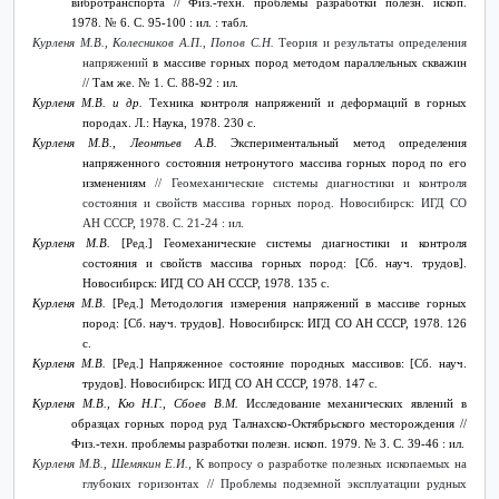
вибротранспорта
// Физ.-техн. проблемы разработки полезн. ископ.
1978. № 6. С. 95-100 : ил. : табл.
Курленя М.В., Колесников А.П., Попов С.Н.
Теория и результаты определения
напряжений
в массиве горных пород методом параллельных скважин
// Там же. № 1. С. 88-92 : ил.
Курленя М.В. и др.
Техника контроля напряжений и деформаций в горных
породах. Л.: Наука, 1978. 230 с.
Курленя М.В., Леонтьев А.В.
Экспериментальный метод определения
напряженного состояния нетронутого массива горных пород по его
изменениям
// Геомеханические системы диагностики и контроля
состояния и свойств массива горных пород. Новосибирск: ИГД СО
АН СССР, 1978. С. 21-24 : ил.
Курленя М.В.
[Ред.] Геомеханические системы диагностики и контроля
состояния и свойств массива горных пород: [Сб. науч. трудов].
Новосибирск: ИГД СО АН СССР, 1978. 135 с.
Курленя М.В.
[Ред.] Методология измерения напряжений в массиве горных
пород: [Сб. науч. трудов]. Новосибирск: ИГД СО АН СССР, 1978. 126
с.
Курленя М.В.
[Ред.] Напряженное состояние породных массивов: [Сб. науч.
трудов]. Новосибирск: ИГД СО АН СССР, 1978. 147 с.
Курленя М.В., Кю Н.Г., Сбоев В.М.
Исследование механических явлений в
образцах горных пород руд Талнахско-Октябрьского месторождения
//
Физ.-техн. проблемы разработки полезн. ископ. 1979. № 3. С. 39-46 : ил.
Курленя М.В.,
Шемякин Е.И.,
К вопросу о разработке полезных ископаемых на
глубоких горизонтах // Проблемы подземной эксплуатации рудных