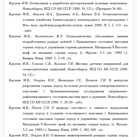
Курленя М.В.
Геомеханика и разработка месторождений полезных ископаемых.
Новосибирск: ИГД СО АН СССР, 1990. 19, [1] с. (Препринт № 40).
Курленя М.В., Авзалов И.А., Еременко А.А., Квочин В.А.
Геомеханические
условия отработки Таштагольского железорудного месторождения //
Физ.-техн. проблемы разработки полезн. ископ. 1990. №
5. С. 3-9 : ил.
: табл.
Курленя М.В., Болтенгаген И.Л.
Геомеханическое обоснование выемки
подработанных рудных залежей // Напряженное состояние массивов
горных пород и управление горным давлением: Материалы 9 Всесоюз.
конф. по механике горных пород: [г. Фрунзе. 3-5 окт. 1989 г.].
Бишкек: Илим, 1990. С. 5-18 : ил.
Курленя М.В., Гужова С.В., Кулаков Г.И.
Жесткие датчики напряжений для
геомеханических измерений. Новосибирск: ИГД СО АН СССР, 1990.
54, [1] с.
Курленя М.В., Опарин В.Н., Яковицкая Г.Е., Кулаков Г.И.
К контролю
разрушения горных пород на основе регистрации электромагнитного
излучения // Экспериментальные исследования напряженно-
деформированного состояния массива шахт и рудников. Новосибирск:
ИГД СО АН СССР, 1990. С. 26-30 : табл.
Курленя М.В., Попов С.Н.
О природе «жесткого» и «мягкого» нагружения
горных пород в условиях естественного залегания // Напряженное
состояние массивов горных пород и управление горным давлением:
Материалы 9 Всесоюз. конф. по механике горных пород: [г. Фрунзе.
3-5 окт. 1989 г.]. Бишкек: Илим, 1990. С. 492-500 : ил.
Курленя М.В., Опарин В.Н.
О явлении знакопеременной реакции горных пород