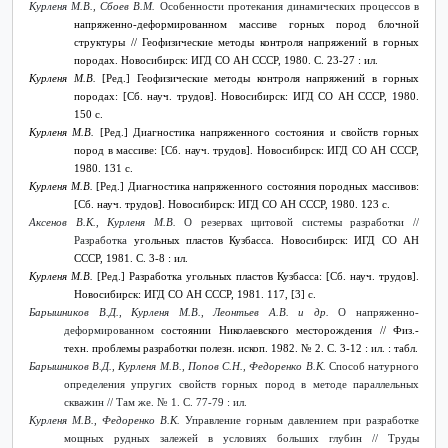
Курленя М.В., Сбоев В.М.
Особенности протекания динамических процессов в
напряженно-деформированном массиве горных пород блочной
структуры // Геофизические методы контроля
напряжений в горных
породах. Новосибирск: ИГД СО АН СССР, 1980. С. 23-27 : ил.
Курленя М.В.
[Ред.] Геофизические методы контроля напряжений в горных
породах: [Сб. науч. трудов]. Новосибирск: ИГД СО АН СССР, 1980.
150 с.
Курленя М.В.
[Ред.] Диагностика напряженного состояния и свойств горных
пород в массиве: [Сб. науч. трудов]. Новосибирск: ИГД СО АН СССР,
1980. 131 с.
Курленя М.В.
[Ред.] Диагностика напряженного состояния породных массивов:
[Сб. науч. трудов]. Новосибирск: ИГД СО АН СССР, 1980. 123 с.
Аксенов В.К., Курленя М.В.
О резервах щитовой системы разработки //
Разработка
угольных пластов Кузбасса. Новосибирск: ИГД СО АН
СССР, 1981. С. 3-8 : ил.
Курленя М.В.
[Ред.] Разработка угольных пластов Кузбасса: [Сб. науч. трудов].
Новосибирск: ИГД СО АН СССР, 1981. 117, [3] с.
Барышников В.Д., Курленя М.В., Леонтьев А.В. и др.
О напряженно-
деформированном
состоянии Николаевского месторождения
// Физ.-
техн. проблемы разработки полезн. ископ. 1982. № 2. С. 3-12 : ил. : табл.
Барышников В.Д., Курленя М.В., Попов С.Н., Федоренко В.К.
Способ натурного
определения упругих свойств горных пород в методе параллельных
скважин // Там же. № 1. С. 77-79 : ил.
Курленя М.В., Федоренко В.К.
Управление горным давлением при разработке
мощных рудных залежей в условиях больших глубин // Труды