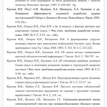
problems of wave propagation in block geophysical medium // Induced
seismicity. Rotterdam: Springer, 1992. P. 429-442 : fig.
Курленя
М
.
В
.
[
Ред
.]
А
.
М
.
Фрейдин
,
В
.
А
.
Шапауров
,
А
.
А
.
Еременко
и
др
.
Повышение эффективности подземной разработки рудных
месторождений Сибири и Дальнего Востока. Новосибирск: Наука, 1992.
174, [3] с.
Курленя М.В., Опарин В.Н., Рева В.Н. и др.
К вопросу о факторе времени при
разрушении горных пород
// Физ.-техн. проблемы разработки полезн.
ископ. 1993. № 5. С. 3-13 : ил. : табл.
Курленя М.В., Опарин В.Н., Востриков В.И.
О формировании упругих
волновых пакетов при импульсном возбуждении блочных сред: Волны
маятникового типа Vµ // Докл. РАН. 1993. Т. 333. № 4. С. 515-521.
Курленя М.В., Опарин В.Н., Еременко А.А.
Об одном методе сканирования
шахтной сейсмологической информации // Там же. № 6. С. 784-787 : ил.
Курленя М.В., Опарин В.Н., Еременко А.А.
Об отношении линейных размеров
блоков порол к величинам раскрытия трещин в структурной иерархии
массивов
// Физ.-техн. проблемы разработки полезн. ископ. 1993. № 3. С.
3-10 : ил. : табл.
Курленя М.В., Миренков В.Е., Шутов В.А.
Переопределенные задачи механики
горных пород в двухмерном случае // Там же. № 5. С. 21-27 : ил.
Курленя М.В., Линдин Г.Л., Храмцов В.Ф.
Прогноз изучения сейсмической
энергии тектоническим нарушением на границе с крупными горными
выработками // Там же. № 4. С. 3-8 : ил.
Курленя М.В., Кулаков Г.И., Яковицкая Г.Е.
Спектрально-временной анализ
электромагнитной эмиссии при трещинообразовании образцов горных