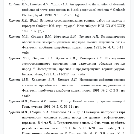
Kurlenia M.V., Leontyev A.V., Nazarov L.A.
An approach to the solution of dynamic
problems of wave propagation in block geophysical medium // Gerlands
Btr. Geophysik
. 1990.
N
5.
P
. 25-39 :
fig
.
Курленя М.В.
[Ред.] Вопросы совершенствования горных работ на шахтах и
карьерах Сибири: [Сб. науч. трудов]. Новосибирск: ИГД СО АН СССР,
1990. 137, [3] с.
Курленя М.В., Сераков В.М., Коротких В.И., Тапсиев А.П.
Геомеханическое
обоснование камерно-целиковых порядков выемки защитного слоя
//
Физ.-техн. проблемы разработки полезн. ископ. 1991. №
4. С. 3-11 :
табл.
Курленя М.В., Опарин В.Н., Кулаков Г.И., Яковицкая Г.Е.
Исследования
электромагнитного излучения при разрушении образцов горных
пород // Исследование, прогноз и предотвращение горных ударов.
Бишкек: Илим, 1991. С. 211-217 : ил. : табл.
Курленя М.В., Коротких В.И., Тапсиев А.П.
Напряженно-деформированное
состояние призабойного массива с тектоническим нарушением
//
Физ.-техн. проблемы разработки полезн. ископ. 1991. №
2. С. 3-9 : ил.
: табл.
Курленя М.В., Матис А.Р., Бойко Г.Х. и др.
Новый экскаватор Уралмашзавода
//
Горн. журнал. 1991. № 5. С. 59-61 : ил.
Курленя М.В., Опарин В.И., Матасова Г.Г. и др.
О методике построения карт
нарушености массивов горных пород по данным геофизического
каротажа: В 4 ч.: Ч. 1. Теоретические основы //
Физ.-техн. проблемы
разработки полезн. ископ. 1991. №
5. С. 3-20 : ил. : табл.; Ч. 2.
Программное обеспечение // Там же. № 6. С. 3-8 : ил.; Ч. 3.