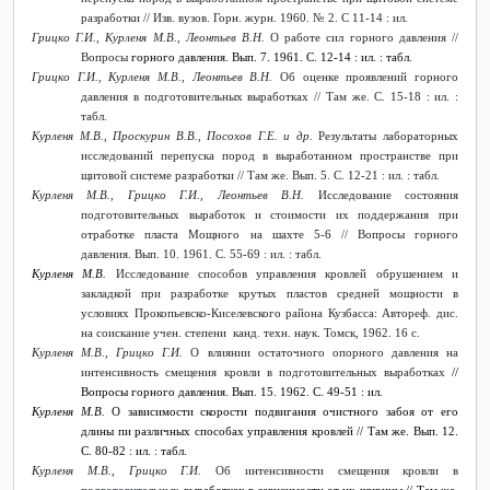
разработки // Изв. вузов. Горн. журн. 1960. № 2. С 11-14 : ил.
Грицко Г.И., Курленя М.В., Леонтьев В.Н.
О работе сил горного давления //
Вопросы
горного давления. Вып. 7. 1961. С. 12-14 : ил. : табл.
Грицко Г.И., Курленя М.В., Леонтьев В.Н.
Об оценке проявлений горного
давления в подготовительных выработках // Там же. С. 15-18 : ил. :
табл.
Курленя М.В., Проскурин В.В., Посохов Г.Е. и др.
Результаты лабораторных
исследований перепуска пород в выработанном пространстве при
щитовой системе разработки // Там же. Вып. 5. С. 12-21 : ил. : табл.
Курленя М.В., Грицко Г.И., Леонтьев В.Н.
Исследование состояния
подготовительных выработок и стоимости их поддержания при
отработке пласта Мощного на шахте 5-6 // Вопросы горного
давления. Вып. 10. 1961. С. 55-69 : ил. : табл.
Курленя М.В.
Исследование способов управления кровлей обрушением и
закладкой при разработке крутых пластов средней мощности в
условиях Прокопьевско-Киселевского района Кузбасса: Автореф. дис.
на соискание учен. степени канд. техн. наук. Томск, 1962. 16 с.
Курленя М.В., Грицко Г.И.
О влиянии остаточного опорного давления на
интенсивность смещения кровли в подготовительных выработках
//
Вопросы горного давления. Вып. 15. 1962. С. 49-51 : ил.
Курленя М.В.
О зависимости скорости подвигания очистного забоя от его
длины пи различных способах управления кровлей // Там же. Вып. 12.
С. 80-82 : ил. : табл.
Курленя М.В., Грицко Г.И.
Об интенсивности смещения кровли в