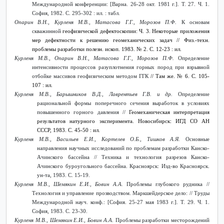
Международной конференции: [Варна. 26-28 окт. 1981 г.]. Т. 27. Ч. 1.
София, 1982. С. 295-302 : ил. : табл.
Опарин В.Н., Курленя М.В., Матасова Г.Г., Морозов П.Ф.
К основам
скважинной
геофизической дефектоскопии: Ч. 3. Некоторые приложения
мер дефектности к решению геомеханических задач
// Физ.-техн.
проблемы разработки полезн. ископ. 1983. № 2. С. 12-23 : ил.
Курленя М.В., Опарин В.Н., Матасова Г.Г., Морозов П.Ф.
Определение
интенсивности процессов разуплотнения горных пород при взрывной
отбойке массивов геофизическим методом ГГК
// Там же. № 6. С. 105-
107 : ил.
Курленя М.В., Барышников В.Д., Лаврентьев Г.В. и др.
Определение
рациональной формы поперечного сечения выработок в условиях
повышенного горного давления //
Геомеханическая интерпретация
результатов натурного эксперимента. Новосибирск: ИГД СО АН
СССР, 1983. С. 45-50 : ил.
Курленя М.В., Васильев Е.И., Кортелев О.Б., Тишков А.Я.
Основные
направления научных исследований по проблемам разработки Канско-
Ачинского бассейна // Техника и технология разрезов Канско-
Ачинского буроугольного бассейна. Красноярск: Изд-во Красноярск.
ун-та, 1983. С. 15-19.
Курленя М.В., Шемякин Е.И., Бовин А.А.
Проблемы глубокого рудника //
Технология и управление прозводством. Маркшейдерское дело: // Труды
Международной науч. конф.: [София. 25-27 мая 1983 г.]. Т. 29. Ч. 1.
София, 1983. С. 23-30.
Курленя М.В., Шемякин Е.И., Бовин А.А.
Проблемы разработки месторождений