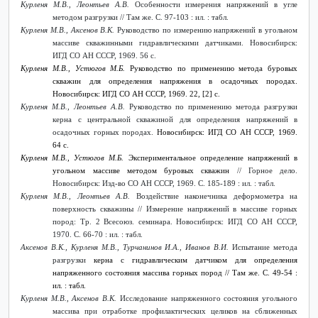
Курленя М.В., Леонтьев А.В.
Особенности измерения напряжений в угле
методом разгрузки // Там же. С. 97-103 : ил. : табл.
Курленя М.В., Аксенов В.К.
Руководство по измерению напряжений в угольном
массиве скважинными гидравлическими датчиками. Новосибирск:
ИГД СО АН СССР, 1969. 56 с.
Курленя М.В., Устюгов М.Б.
Руководство по применению метода буровых
скважин для определения напряжения в осадочных породах.
Новосибирск: ИГД СО АН СССР, 1969. 22, [2] с.
Курленя М.В., Леонтьев А.В.
Руководство по применению метода разгрузки
керна с центральной скважиной для определения напряжений в
осадочных горных породах.
Новосибирск: ИГД СО АН СССР, 1969.
64 с.
Курленя М.В., Устюгов М.Б.
Экспериментальное определение напряжений в
угольном массиве методом буровых скважин
// Горное дело.
Новосибирск: Изд-во СО АН СССР, 1969. С. 185-189 : ил. : табл.
Курленя М.В., Леонтьев А.В.
Воздействие наконечника деформометра на
поверхность скважины // Измерение напряжений в массиве горных
пород: Тр. 2 Всесоюз. семинара. Новосибирск: ИГД СО АН СССР,
1970. С. 66-70 : ил. : табл.
Аксенов В.К., Курленя М.В., Турчанинов И.А., Иванов В.И.
Испытание метода
разгрузки
керна с гидравлическим датчиком для определения
напряженного состояния массива горных пород // Там же. С. 49-54 :
ил. : табл.
Курленя М.В., Аксенов В.К.
Исследование напряженного состояния угольного
массива при отработке профилактических целиков на сближенных