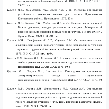
месторождений на больших глубинах. М.: ИПКОН АН СССР, 1979. С.
23-32 : ил.
Курленя М.В., Томашевский Л.П., Кусов Н.И. и др.
Методика определения
устойчивости
угольного массива для пластов Прокопьевско-
Киселевского района. Прокопьевск, 1979. 23 с.
Курленя М.В., Аксенов В.К., Федоренко В.К. и др.
Напряжения в целиках //
Горное давление, методы управления и контроль: Материалы 6
Всесоюз. конф. по механике горных пород: [Фрунзе. 3-5 окт. 1978 г.].
Фрунзе: Илим, 1979. С. 83-91 : ил
.
Курленя М.В., Никифоровский В.С., Серяков В.М.
Об экспериментально-
аналитической оценке технологических схем разработки в условиях
Норильских рудников
// Физ.-техн. проблемы разработки полезн. ископ.
1979. № 3. С. 17-23 : ил. : табл.
Курленя М.В., Аксенов В.К., Федоренко В.К.
Руководство по оценке состояния и
свойств угольного массива скважинными гидравлическими датчиками.
Новосибирск: ИГД СО АН СССР, 1979. 60 с.
Курленя М.В., Опарин В.Н., Тапсиев А.П.
Руководство по применению
электрометрического метода оценки нарушенности
высокопроводящих пород.
Новосибирск: ИГД СО АН СССР, 1979. 50
с.
Курленя М.В., Опарин В.Н., Елисоветский И.Я., Семин И.Ф.
Определение
изменения напряженно-деформированного состояния горного массива
под влиянием взрывных работ и о прогнозе динамических проявлений
горного давления
рудников
// Физ.-техн. проблемы разработки полезн.
ископ. 1980. № 3. С. 24-31 : ил.