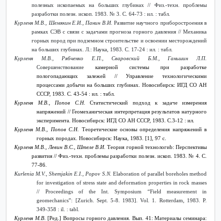
полезных ископаемых на больших глубинах
// Физ.-техн. проблемы
разработки полезн. ископ. 1983. № 3. С. 64-73 : ил. : табл.
Курленя М.В., Шемякин Е.И., Панин В.И.
Развитие научного приборостроения в
рамках СЭВ с связи с задачами прогноза горного давления // Механика
горных пород при подземном строительстве и освоении месторождений
на больших глубинах. Л.: Наука, 1983. С. 17-24 : ил. : табл.
Курленя М.В., Рябченко Е.П., Сваровский Б.М., Ганьшин Л.П.
Совершенствование
камерной системы при разработке
пологопадающих залежей // Управление технологическими
процессами добычи на больших глубинах. Новосибирск: ИГД СО АН
СССР, 1983. С. 43-54 : ил. : табл.
Курленя М.В., Попов С.Н.
Статистический подход к задаче измерения
напряжений // Геомеханическая интерпретация результатов натурного
эксперимента. Новосибирск: ИГД СО АН СССР, 1983. С.3-12 : ил.
Курленя М.В., Попов С.Н.
Теоретические основы определения напряжений в
горных породах. Новосибирск: Наука, 1983. [1], 97 с.
Курленя М.В., Левин В.С., Штеле В.И.
Теория горной технологи
b
: Перспективы
развития
// Физ.-техн. проблемы разработки полезн. ископ.
1983. № 4.
С
.
77-86.
Kurlenia M.V., Shemjakin E.I., Popov S.N.
Elaboration of parallel boreholes method
for investigation of stress state and deformation properties in rock masses
// Proceedings of the Int. Symposium “Field measurement in
geomechanics”: [Zurich. Sept. 5-8. 1983]. Vol. 1. Rotterdam, 1983. P.
349-358 : il. : tabl.
Курленя М.В.
[Ред.] Вопросы горного давления. Вып. 41: Материалы семинара: