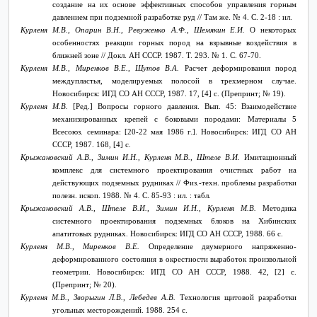
создание на их основе эффективных способов управления горным
давлением при подземной разработке руд // Там же. № 4. С. 2-18 : ил.
Курленя М.В., Опарин В.Н., Ревуженко А.Ф., Шемякин Е.И.
О некоторых
особенностях реакции горных пород на взрывные воздействия в
ближней зоне // Докл. АН СССР. 1987. Т. 293. № 1. С. 67-70.
Курленя М.В., Миренков В.Е., Шутов В.А.
Расчет деформирования пород
междупластья, моделируемых полосой в трехмерном случае.
Новосибирск: ИГД СО АН СССР, 1987. 17, [4] с. (Препринт; № 19).
Курленя М.В.
[Ред.] Вопросы горного давления. Вып. 45: Взаимодействие
механизированных крепей с боковыми породами: Материалы 5
Всесоюз. семинара: [20-22 мая 1986 г.]. Новосибирск: ИГД СО АН
СССР, 1987. 168, [4] с.
Крыжановский А.В., Зимин И.Н., Курленя М.В., Штеле В.И.
Имитационный
комплекс для системного проектирования очистных работ на
действующих подземных рудниках
// Физ.-техн. проблемы разработки
полезн. ископ. 1988. №
4. С. 85-93 : ил. : табл.
Крыжановский А.В., Штеле В.И., Зимин И.Н., Курленя М.В.
Методика
системного проектирования подземных блоков на Хибинских
апатитовых рудниках. Новосибирск: ИГД СО АН СССР, 1988. 66 с.
Курленя М.В., Миренков В.Е.
Определение двумерного напряженно-
деформированного состояния в окрестности выработок произвольной
геометрии. Новосибирск: ИГД СО АН СССР, 1988. 42, [2] с.
(Препринт; № 20).
Курленя М.В.,
Зворыгин Л.В., Лебедев А.В.
Технология щитовой разработки
угольных месторождений. 1988. 254 с.