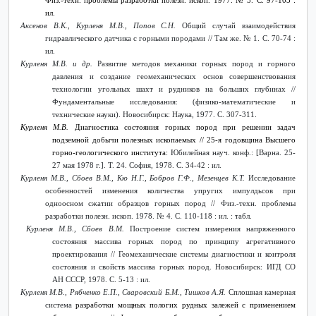
Физ.-техн. проблемы разработки полезн. ископ. 1977. № 5. С. 97-103 :
ил.
Аксенов В.К., Курленя М.В., Попов С.Н.
Общий случай взаимодействия
гидравлического датчика с горными породами // Там же. № 1. С. 70-74 :
ил.
Курленя М.В. и др.
Развитие методов механики горных пород и горного
давления и создание геомеханических основ совершенствования
технологии угольных шахт и рудников на больших глубинах //
Фундаментальные исследования: (физико-математические и
технические науки). Новосибирск: Наука, 1977. С. 307-311.
Курленя М.В.
Диагностика состояния горных пород при решении задач
подземной добычи полезных ископаемых // 25-я годовщина Высшего
горно-геологического института:
Юбилейная науч. конф.: [Варна. 25-
27 мая 1978 г.]. Т. 24. София, 1978. С. 34-42 : ил.
Курленя М.В., Сбоев В.М., Кю Н.Г., Бобров Г.Ф., Мезенцев К.Т.
Исследование
особенностей изменения количества упругих импулдьсов при
одноосном сжатии образцов горных пород
// Физ.-техн. проблемы
разработки полезн. ископ. 1978. № 4. С. 110-118 : ил. : табл.
Курленя М.В., Сбоев В.М.
Построение систем измерения напряженного
состояния массива горных пород по принципу агрегативного
проектирования // Геомеханические системы диагностики и контроля
состояния и свойств массива горных пород. Новосибирск: ИГД СО
АН СССР, 1978. С. 5-13 : ил.
Курленя М.В., Рябченко Е.П., Сваровский Б.М., Тишков А.Я.
Сплошная камерная
система
разработки мощных пологих рудных залежей с применением