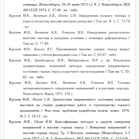
семинара: [Новосибирск. 26-29 июня 1973 г.]. Ч. 2. Новосибирск: ИГД
АН СССР, 1974. С. 37-40 : ил. : табл.
Курленя М.В., Леонтьев А.В., Попов С.Н.
Определение полного тензора в
упруго-ползучем массиве методом разгрузки // Там же. Ч. 1. С. 73-76
: ил.
Курленя М.В., Леонтьев А.В., Устюгов М.Б.
Определение реологичесих
констант массива в натурных условиях с помощью деформометра //
Там же. С. 77-80.
Курленя М.В., Куксин В.С.
Перемещения массива горных пород вокруг
скважины с учетом фильтрации газа // Там же. С. 63-67 : табл.
Курленя М.В., Зурабишвили И.И., Надирашвили Н.Р. и др.
Результаты
сравнительных испытаний методов определения напряженного
состояния горных пород осадочного происхождения
// Там же. С. 55-
62 : ил. : табл.
Курленя М.В., Аксёнов В.К., Леонтьев А.В., Устюгов М.Б.
Техника
экспериментального определения напряжений в осадочных породах.
Новосибирск: Наука, 1975. 150 с.
Курленя М.В., Попов С.Н.
Диагностика напряженного состояния породных
массивов на стадии разведочных работ и строительства горного
предприятия
// Физ.-техн. проблемы разработки полезн. ископ. 1976.
№ 2. С. 16-21 : ил.
Курленя М.В., Сбоев В.М.
Классификация методов и средств измерения
напряжений в массиве горных пород //
Измерение напряжений в
массиве горных пород: Тр. 5 Всесоюз. семинара: [Новосибирск. 1-3
июля 1975 г.]. Ч. 3. Новосибирск: ИГД АН СССР, 1976. С. 113-118 :