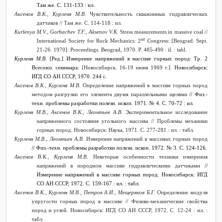
Там же. С. 131-133 : ил.
Аксенов В.К., Курленя М.В.
Чувствительность скважинных гидравлических
датчиков // Там же. С
. 114-118 :
ил
.
Kurlenya M.V., Gorbachev T.F., Aksenov V.K.
Stress measurements in massive coal //
nd
International Society for Rock Mechanics: 2
Congress: [Beograd. Sept.
21-26. 1970]: Proceedings. Beograd, 1970. P. 485-490 : il. : tabl.
Курленя
М
.
В
.
[
Ред
.]
Измерение напряжений в массиве горных пород: Тр. 2
Всесоюз. семинара:
[Новосибирск. 16-19 июня 1969 г.].
Новосибирск:
ИГД СО АН СССР, 1970. 244 с.
Аксенов В.К., Курленя М.В.
Определение напряжений в массиве горных пород
методом разгрузки его элемента двумя параллельными щелями
// Физ.-
техн. проблемы разработки полезн. ископ. 1971. № 4. С. 70-72 : ил.
Курленя М.В., Аксенов В.К., Леонтьев А.В.
Экспериментальное исследование
напряженного состояния угольного массива // Проблемы механики
горных пород. Новосибирск: Наука, 1971. С. 277-281 : ил. : табл.
Курленя М.В., Леонтьев А.В.
Измерение напряжений в массивах горных пород
// Физ.-техн. проблемы разработки полезн. ископ. 1972. № 3. С. 124-126.
Аксенов В.К.,
Курленя М.В.
Некоторые особенности техники измерения
напряжений в породном массиве гидравлическими датчиками
//
Измерение напряжений в массиве горных пород. Новосибирск: ИГД
СО АН СССР, 1972. С. 159-167 : ил. : табл.
Аксенов В.К., Курленя М.В., Петров А.И., Мещеряков Б.Г.
Определение модуля
упругости горных пород в массиве
// Физико-механические свойства
пород и углей. Новосибирск: ИГД СО АН СССР, 1972. С. 12-24 : ил. :
табл.