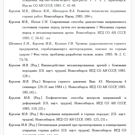
ускорения научно-технического прогресса. Т. 1. Ч. 2. Красноярск:
Изд-во СО АН СССР, 1985. С. 41-48.
Курленя М.В., Штеле В.И., Шапауров В.А.
Развитие технологии подземных
горных работ.
Новосибирск: Наука, 1985. 184 с.
Курленя М.В., Попов С.Н.
Современные способы диагностики напряженного
состояния горных пород путем его возмущения
// Механика горных
пород и
механизированные крепи. Новосибирск: ИГД СО АН СССР,
1985. С. 56-62 : ил.
Шемякин Е.И., Курленя М.В., Кулаков Г.И.
Уровень удароопасности горного
предприятия, отрабатывающего месторождение, опасное по горным
ударам
// Физ.-техн. проблемы разработки полезн. ископ. 1985. №
2. С.
73-76.
Курленя М.В.
[Ред.] Взаимодействие механизированных крепей с боковыми
породами: [Сб. науч. трудов]. Новосибирск: ИГД СО АН СССР, 1985.
128 с.
Курленя М.В.
[Ред.] Вопросы горного давления. Вып. 43: Материалы 4
семинара: [29-31 мая 1984 г.]. Новосибирск: ИГД СО АН СССР, 1985.
180, [4] с.
Курленя М.В.
[Ред.] Геофизические способы контроля напряжений и
деформаций: [Сб. науч. трудов]. Новосибирск: ИГД СО АН СССР,
1985. 110, [3] с.
Курленя М.В.
[Ред.] Исследования напряжений в горных породах: [Сб. науч.
трудов]. Новосибирск: ИГД СО АН СССР, 1985. 125, [3] с.
Курленя М.В.
[Ред.] Оптимизация решений при проектировании и планировании
открытых горных работ: [Сб. науч. трудов]. Новосибирск: ИГД СО