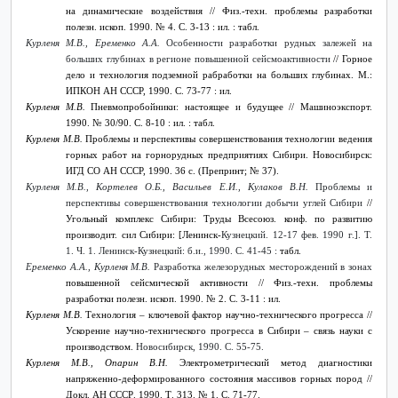
на динамические воздействия //
Физ.-техн. проблемы разработки
полезн. ископ. 1990. №
4. С. 3-13 : ил. : табл.
Курленя М.В., Еременко А.А.
Особенности разработки рудных залежей на
больших глубинах в регионе повышенной сейсмоактивности
// Горное
дело и технология подземной рабработки на больших глубинах. М.:
ИПКОН АН СССР, 1990. С. 73-77 : ил.
Курленя М.В.
Пневмопробойники: настоящее и будущее // Машиноэкспорт.
1990. № 30/90. С. 8-10 : ил. : табл.
Курленя М.В.
Проблемы и перспективы совершенствования технологии ведения
горных работ на горнорудных предприятиях Сибири. Новосибирск:
ИГД СО АН СССР, 1990. 36 с. (Препринт; № 37).
Курленя М.В., Кортелев О.Б., Васильев Е.И., Кулаков В.Н.
Проблемы и
перспективы совершенствования технологии добычи углей Сибири
//
Угольный комплекс Сибири: Труды Всесоюз. конф. по развитию
производит. сил Сибири: [Ленинск-
Кузнецкий. 12-17 фев. 1990 г.]. Т.
1. Ч. 1. Ленинск-Кузнецкий: б.и., 1990. С. 41-45 :
табл.
Еременко А.А., Курленя М.В.
Разработка железорудных месторождений в зонах
повышенной сейсмической активности //
Физ.-техн. проблемы
разработки полезн. ископ. 1990. №
2. С. 3-11 : ил.
Курленя М.В.
Технология – ключевой фактор научно-технического прогресса //
Ускорение научно-технического прогресса в Сибири – связь науки с
производством.
Новосибирск, 1990. С. 55-75.
Курленя М.В., Опарин В.Н.
Электрометрический метод диагностики
напряженно-деформированного состояния массивов горных пород //
Докл. АН
СССР
. 1990.
Т
. 313. № 1.
С
. 71-77.