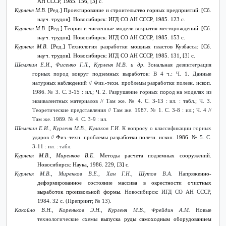
АН СССР, 1985. 156, [3] с.
Курленя М.В.
[Ред.] Проектирование и строительство горных предприятий: [Сб.
науч. трудов]. Новосибирск: ИГД СО АН СССР, 1985. 123 с.
Курленя М.В.
[Ред.] Теория и численные модели вскрытия месторождений: [Сб.
науч. трудов]. Новосибирск: ИГД СО АН СССР, 1985. 153 с.
Курленя М.В.
[Ред.] Технология разработки мощных пластов Кузбасса: [Сб.
науч. трудов]. Новосибирск: ИГД СО АН СССР, 1985. 131, [3] с.
Шемякин Е.И., Фисенко Г.Л., Курленя М.В. и др.
Зональная дезинтеграция
горных пород вокруг подземных выработок: В 4 ч.: Ч. 1. Данные
натурных наблюдений
// Физ.-техн. проблемы разработки полезн. ископ.
1986. №
3. С. 3-15 : ил.; Ч. 2. Разрушение горных пород на моделях из
эквивалентных материалов // Там же. № 4. С. 3-13 : ил. : табл.; Ч. 3.
Теоретические представления // Там же. 1987. № 1. С. 3-8 : ил.; Ч. 4 //
Там же. 1989. № 4. С. 3-9 : ил.
Шемякин Е.И., Курленя М.В., Кулаков Г.И.
К вопросу о классификации горных
ударов //
Физ.-техн. проблемы разработки полезн. ископ. 1986.
№ 5. С.
3-11 : ил. : табл.
Курленя М.В., Миренков В.Е.
Методы расчета подземных сооружений.
Новосибирск: Наука, 1986. 229, [3] с.
Курленя М.В., Миренков В.Е., Хан Г.Н., Шутов В.А.
Напря
женно-
деформированное состояние массива в окрестности очистных
выработок произвольной формы.
Новосибирск: ИГД СО АН СССР,
1984. 32 с. (Препринт; № 13).
Какойло В.Н., Кореньков Э.Н., Курленя М.В., Фрейдин А.М.
Новые
технологические схемы
выпуска руды самоходным оборудованием