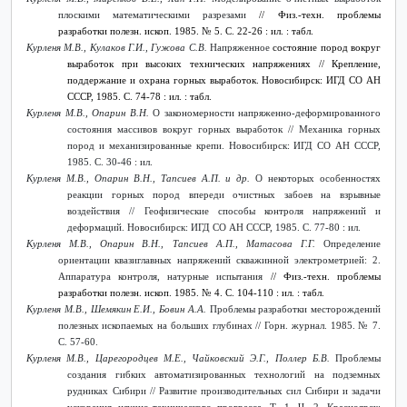
плоскими математическими разрезами
// Физ.-техн. проблемы
разработки полезн. ископ. 1985. №
5. С. 22-26 : ил. : табл.
Курленя М.В., Кулаков Г.И., Гужова С.В.
Напряженное
состояние пород вокруг
выработок при высоких технических напряжениях // Крепление,
поддержание и охрана горных выработок. Новосибирск: ИГД СО АН
СССР, 1985. С. 74-78 : ил. : табл.
Курленя М.В., Опарин В.Н.
О закономерности напряженно-деформированного
состояния массивов вокруг горных выработок // Механика горных
пород и механизированные крепи. Новосибирск: ИГД СО АН СССР,
1985. С. 30-46 : ил.
Курленя М.В., Опарин В.Н., Тапсиев А.П. и др.
О некоторых особенностях
реакции горных пород впереди очистных забоев на взрывные
воздействия // Геофизические способы контроля напряжений и
деформаций. Новосибирск: ИГД СО АН СССР, 1985. С. 77-80 : ил.
Курленя М.В., Опарин В.Н., Тапсиев А.П., Матасова Г.Г.
Определение
ориентации квазиглавных напряжений скважинной электрометрией: 2.
Аппаратура контроля, натурные испытания
// Физ.-техн. проблемы
разработки полезн. ископ. 1985. №
4. С. 104-110 : ил. : табл.
Курленя М.В., Шемякин Е.И., Бовин А.А.
Проблемы разработки месторождений
полезных ископаемых на больших глубинах // Горн. журнал. 1985. № 7.
С. 57-60.
Курленя М.В., Царегородцев М.Е., Чайковский Э.Г., Поллер Б.В.
Проблемы
создания гибких автоматизированных технологий на подземных
рудниках Сибири // Развитие производительных сил Сибири и задачи