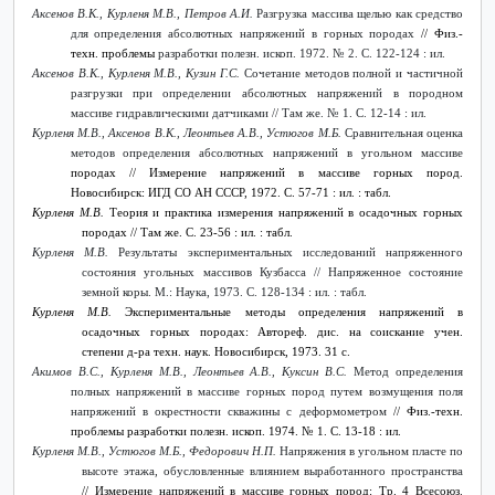
Аксенов В.К., Курленя М.В., Петров А.И.
Разгрузка массива щелью как средство
для определения абсолютных напряжений в горных породах
// Физ.-
техн. проблемы
разработки полезн. ископ. 1972. № 2. С. 122-124 : ил.
Аксенов В.К., Курленя М.В., Кузин Г.С.
Сочетание методов полной и частичной
разгрузки при определении абсолютных напряжений в породном
массиве гидравлическими датчиками // Там же. № 1. С. 12-14 : ил.
Курленя М.В., Аксенов В.К., Леонтьев А.В., Устюгов М.Б.
Сравнительная оценка
методов определения абсолютных напряжений в угольном массиве
породах // Измерение напряжений в массиве горных пород.
Новосибирск: ИГД СО АН СССР, 1972. С. 57-71 : ил. : табл.
Курленя М.В.
Теория и практика измерения напряжений в осадочных горных
породах // Там же. С. 23-56 : ил. : табл.
Курленя М.В.
Результаты экспериментальных исследований напряженного
состояния угольных массивов Кузбасса // Напряженное состояние
земной коры. М.: Наука, 1973. С. 128-134 : ил. : табл.
Курленя М.В.
Экспериментальные методы определения напряжений в
осадочных горных породах: Автореф. дис. на соискание учен.
степени д-ра техн. наук. Новосибирск, 1973. 31 с.
Акимов В.С., Курленя М.В., Леонтьев А.В., Куксин В.С.
Метод определения
полных напряжений в массиве горных пород путем возмущения поля
напряжений в окрестности скважины с деформометром
// Физ.-техн.
проблемы разработки полезн. ископ. 1974. № 1. С. 13-18 : ил.
Курленя М.В., Устюгов М.Б., Федорович Н.П.
Напряжения в угольном пласте по
высоте этажа, обусловленные влиянием выработанного пространства
// Измерение напряжений в массиве горных пород: Тр. 4 Всесоюз.