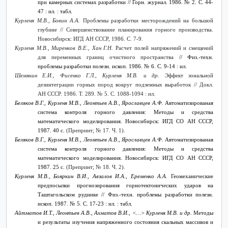
при камерных системах разработки // Горн. журнал. 1986. № 2. С. 44-
47 : ил. : табл.
Курленя М.В., Бовин А.А.
Проблемы разработки месторождений на большой
глубине // Совершенствование планирования горного производства.
Новосибирск: ИГД АН СССР, 1986. С. 7-9.
Курленя М.В., Миренков В.Е., Хан Г.Н.
Расчет полей напряжений и смещений
для переменных границ очистного пространства
// Физ.-техн.
проблемы разработки полезн. ископ. 1986. №
6. С. 9-14 : ил.
Шемякин Е.И., Фисенко Г.Л., Курленя М.В. и др.
Эффект зональной
дезинтеграции горных пород вокруг подземных выработок // Докл.
АН СССР. 1986. Т. 289. № 5. С. 1088-1094 : ил.
Беляков В.Г., Курленя М.В., Леонтьев А.В., Ярославцев А.Ф.
Автоматизированая
система контроля горного давления: Методы и средства
математического моделирования. Новосибирск: ИГД СО АН СССР,
1987. 40 с.
(Препринт; № 17. Ч. 1).
Беляков В.Г., Курленя М.В., Леонтьев А.В., Ярославцев А.Ф.
Автоматизированая
система контроля горного давления: Методы и средства
математического моделирования. Новосибирск: ИГД СО АН СССР,
1987. 25 с.
(Препринт; № 18. Ч. 2).
Курленя М.В., Бояркин В.И., Авзалов И.А., Еременко А.А.
Геомеханические
предпосылки прогнозирования горнотектонических ударов на
Таштагольском руднике
// Физ.-техн. проблемы разработки полезн.
ископ. 1987. №
5. С. 17-23 : ил. : табл.
Айтматов И.Т., Леонтьев А.В., Ахматов В.И., <…> Курленя М.В. и др.
Методы
и результаты изучения напряженного состояния скальных массивов и