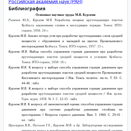
Российская академия наук (РАН)
Библиография
Основные научные труды М.В. Курлени
Рыжков Ю.А., Курленя М.В.
Разработка мощных крутопадающих пластов
Кузбасса наклонными слоями в нисходящем порядке. Томск: НТО-
горное, 1956. 24 с.
Курленя М.В.
Анализ потерь угля при разработке крутопадающих слоев средней
мощности с обрушением и закладкой на шахтах Прокопьевского
месторождения
Кузбасса. Томск: НТО-горное, 1957. 15 с.
Курленя М.В.
Выбор способа управления горным давлением при разработке
крутопадающих пластов средней мощности в условиях Кузбасса.
Томск: НТО-горное, 1958. 16 с.
Курленя М.В.
К вопросу о выборе способа управления горным давлением при
разработке крутопадающих пластов средней мощности Прокопьевско-
Киселевского месторождения // Изв. Томск. политех. ин-та. Т. 93. С.
44-46 : табл.
Курленя М.В.
К вопросу о выборе способа управления горным давлением при
разработке
крутопадающих пластов средней мощности // Изв. вузов.
Горн. журн. 1958. № 3. С.
12-15 : табл.
Курленя М.В.
К вопросу об экономической оценке способов управления горным
давлением при системе разработки длинными столбами по
простиранию // Вопросы горного давления. Вып. 3. 1960. С. 29-41 :
ил. : табл.
Проскурин В.В., Посохов Г.Е., Курленя М.В. и др.
Лабораторные исследования
перепуска пород в выработанном пространстве при щитовой системе