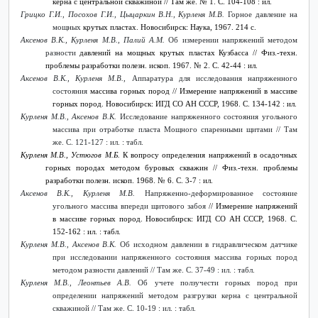
керна с центральной скважиной // Там же. № 1. С. 104-108 : ил.
Грицко Г.И., Посохов Г.И., Цыцаркин В.Н., Курленя М.В.
Горное давление на
мощных
крутых пластах. Новосибирск: Наука, 1967. 214 с.
Аксенов В.К., Курленя М.В., Палий А.М.
Об измерении напряжений методом
разности
давлений на мощных крутых пластах Кузбасса
// Физ.-техн.
проблемы разработки полезн. ископ. 1967. № 2. С. 42-44 : ил.
Аксенов В.К., Курленя М.В.,
Аппаратура для исследования напряженного
состояния
массива горных пород // Измерение напряжений в массиве
горных пород. Новосибирск: ИГД СО АН СССР, 1968. С. 134-142 : ил.
Курленя М.В., Аксенов В.К.
Исследование напряженного состояния угольного
массива при отработке пласта Мощного спаренными щитами // Там
же. С. 121-127 : ил. : табл.
Курленя М.В., Устюгов М.Б.
К вопросу определения напряжений в осадочных
горных породах методом буровых скважин
// Физ.-техн. проблемы
разработки полезн. ископ. 1968. № 6. С. 3-7 : ил.
Аксенов В.К., Курленя М.В.
Напряженно-деформированное состояние
угольного массива впереди щитового забоя
// Измерение напряжений
в массиве горных пород. Новосибирск: ИГД СО АН СССР, 1968. С.
152-162 : ил. : табл.
Курленя М.В., Аксенов В.К.
Об исходном давлении в гидравлическом датчике
при исследовании напряженного состояния массива горных пород
методом разности давлений // Там же. С. 37-49 : ил. : табл.
Курленя М.В., Леонтьев А.В.
Об учете ползучести горных пород при
определении напряжений методом разгрузки керна с центральной
скважиной // Там же. С. 10-19 : ил. : табл.