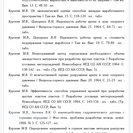
подготовительных
выработках в зависимости от их ширины // Там же.
Вып. 13. С. 48-50 : ил.
Курленя М.В.
Об экономической оценке способов закладки выработанного
пространства // Там же. Вып. 15. С. 118-120 : ил. : табл.
Курленя М.В., Цыпаркин В.Н.
Надежность работы крепи в зоне опорного
давления // Вопросы горного давления. Вып. 21. 1964. С. 64-71 : ил. :
табл.
Курленя М.В., Цыпаркин В.Н.
Надежность работы крепи и стоимость
поддержания горных выработок // Там же. Вып. 19. С. 79-89 : ил. :
табл.
Курленя М.В.
Номограммный метод определения необходимого объема
закладочного материала при разработке крутых пластов // Разработка
угольных месторождений. Новосибирск: ИГД СО АН СССР, 1964. С.
138-142 : ил. : табл. (Тр. ИГД СО АН СССР; Вып. 5).
Курленя М.В.
О количественной оценке разрушения крепи в зоне опорного
давления // Вопросы горного давления. Вып. 20. 1964. С. 21-23 : ил. :
табл.
Курленя М.В.
Эффективность способов управления кровлей при разработке
крутых пластов пластов // Разработка угольных месторождений.
Новосибирск: ИГД СО АН СССР, 1964. С. 143-156 : ил. : табл. (Тр.
ИГД СО АН СССР; Вып. 5).
Курленя М.В., Аксенов В.К.
О взаимодействии гидравлического датчика с
горными породами
// Физ.-техн. проблемы разработки полезн. ископ.
1966. № 5. С. 125-127 : ил.
Курленя М.В.
Определение напряжений в горном массиве методом разгрузки