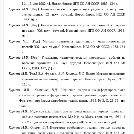
[11-13 мая 1982 г.]. Новосибирск: ИГД СО АН СССР, 1983. 134 с.
Курленя М.В.
[Ред.] Геомеханическая интерпретация результатов натурного
эксперимента: [Сб. науч. трудов]. Новосибирск: ИГД СО АН СССР,
1983. 96 с.
Курленя М.В.
[Ред.] Геофизические основы контроля напряжений в горных
породах: [Сб. науч. трудов]. Новосибирск: ИГД СО АН СССР, 1983.
91 с.
Курленя М.В.
[Ред.] Методы повышения адаптивности механизированных
крепей: [Сб. науч. трудов]. Новосибирск: ИГД СО АН СССР, 1983. 131
с.
Курленя М.В.
[Ред.] Управление технологическими процессами добычи на
больших глубинах: [Сб. науч. трудов]. Новосибирск: ИГД СО АН
СССР, 1983. 127, [1] с.
Курленя М.В.
[Ред.]
Б.А.
Фролов, В.И. Клишин, В.С. Верин.
Методы повышения
адаптивности механизированных крепей. Новосибирск: Наука, 1983.
110 с.
Курленя М.В., Колмаков В.Д.
Изучение напряженно-деформированного
состояния гранитов фундамента с целью прогноза удароопасности
//
Физ.-техн. проблемы разработки полезн. ископ. 1984. №
3. С. 28-36 : ил.
: табл.
Курленя М.В., Миренков В.Е.
Некоторые вопросы механики горных пород при
добыче полезных ископаемых. М.: Изд-во Моск. горн. ин-та, 1984. 4
с. (Методические
разработки по курсу «Физика горных пород»).
Курленя М.В., Опарин В.Н.
Некоторые особенности реакции горных пород на
взрывные воздействия в ближней зоне. Новосибирск: ИГД СО АН