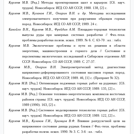
Курленя М.В.
[Ред.] Методы проектирования шахт и карьеров: [Сб. науч.
трудов]. Новосибирск: ИГД СО АН СССР, 1988. 138, [2] с.
Курленя М.В., Кулаков Г.И., Опарин В.Н. и др.
Методика исследования
электромагнитного излучения при разрушении образцов горных
пород. Новосибирск: ИГД СО АН СССР, 1989. 24 с.
Какойло В.Н., Курленя М.В., Фрейдин А.М.
Площадно-торцовая технология
выпуска руды при камерных системах разработки //
Физ.-техн.
проблемы разработки полезн. ископ. 1989. №
6. С. 63-70 : ил. : табл.
Курленя М.В.
Экологические проблемы и пути их решения в области
энергетики, машиностроения и горного дела // Состояние и
перспективы экологических исследований в Сибирском отделении АН
СССР. Новосибирск: СО АН СССР, 1989. С. 27-37.
Курленя М.В., Опарин В.Н.
Электрометрический метод диагностики
напряженно-деформированного состояния массивов горных пород.
Новосибирск: ИГД СО АН СССР, 1989. 46, [1] с. (Препринт № 32).
Курленя М.В.
[Ред.] Оптимизация подземных горных работ на рудниках: [Сб.
науч. трудов]. Новосибирск: ИГД СО АН СССР, 1989. 135, [2] с.
Курленя М.В.
[Ред.] Освоение топливно-энергетических комплексов восточных
районов страны: [Сб. науч. трудов]. Новосибирск: ИГД СО АН СССР,
1989 (1990). 163, [2] с.
Курленя М.В.
[Ред.] Системное моделирование технологии горных работ: [Сб.
науч. трудов]. Новосибирск: ИГД СО АН СССР, 1989. 122, [2] с.
Курленя М.В., Кулаков Г.И., Храмцов В.Ф.
Влияние разгрузочной цели на
напряженное состояние днища рудных блоков //
Физ.-техн. проблемы
разработки полезн. ископ. 1990. №
3. С. 3-6 : ил. : табл.