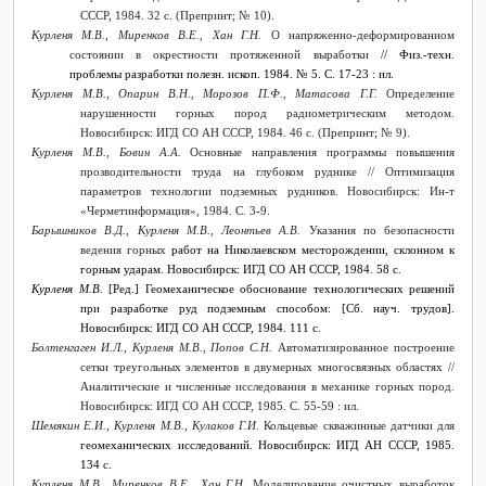
СССР, 1984. 32 с. (Препринт; № 10).
Курленя М.В., Миренков В.Е., Хан Г.Н.
О напряженно-деформированном
состоянии в окрестности протяженной выработки
// Физ.-техн.
проблемы разработки полезн. ископ. 1984. №
5. С. 17-23 : ил.
Курленя М.В., Опарин В.Н., Морозов П.Ф., Матасова Г.Г.
Определение
нарушенности горных пород радиометрическим методом.
Новосибирск: ИГД СО АН СССР, 1984. 46 с. (Препринт; № 9).
Курленя М.В., Бовин А.А.
Основные направления программы повышения
прозводительности труда на глубоком руднике // Оптимизация
параметров технологии подземных рудников. Новосибирск: Ин-т
«Черметинформация», 1984. С. 3-9.
Барышников В.Д., Курленя М.В., Леонтьев А.В.
Указания по безопасности
ведения горных
работ на Николаевском месторождении, склонном к
горным ударам. Новосибирск: ИГД СО АН СССР, 1984. 58 с.
Курленя М.В.
[Ред.] Геомеханическое обоснование технологических решений
при разработке руд подземным способом: [Сб. науч. трудов].
Новосибирск: ИГД СО АН СССР, 1984. 111 с.
Болтенгаген И.Л., Курленя М.В., Попов С.Н.
Автоматизированное построение
сетки треугольных элементов в двумерных многосвязных областях //
Аналитические и численные исследования в механике горных пород.
Новосибирск: ИГД СО АН СССР, 1985. С. 55-59 : ил.
Шемякин Е.И., Курленя М.В., Кулаков Г.И.
Кольцевые скважинные датчики для
геомеханических исследований. Новосибирск: ИГД АН СССР, 1985.
134 с.
Курленя М.В., Миренков В.Е., Хан Г.Н.
Моделирование очистных выработок