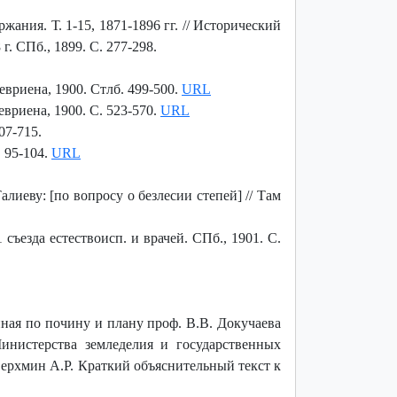
жания. Т. 1-15, 1871-1896 гг. // Исторический
г. СПб., 1899. С. 277-298.
евриена, 1900. Стлб. 499-500.
URL
евриена, 1900. С. 523-570.
URL
07-715.
. 95-104.
URL
алиеву: [по вопросу о безлесии степей] // Там
съезда естествоисп. и врачей. СПб., 1901. С.
ная по почину и плану проф. В.В. Докучаева
нистерства земледелия и государственных
Ферхмин А.Р. Краткий объяснительный текст к