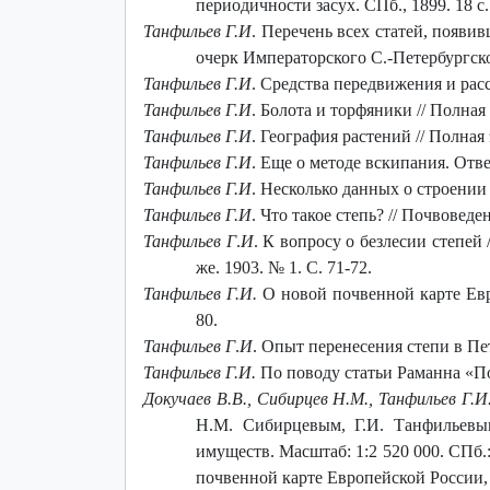
периодичности засух. СПб., 1899. 18 с.
Танфильев Г.И
. Перечень всех статей, появив
очерк Императорского С.-Петербургского
Танфильев Г.И
. Средства передвижения и расс
Танфильев Г.И
. Болота и торфяники // Полная
Танфильев Г.И
. География растений // Полная
Танфильев Г.И
. Еще о методе вскипания. Ответ
Танфильев Г.И
. Несколько данных о строении 
Танфильев Г.И
. Что такое степь? // Почвоведе
Танфильев Г
.
И
. К вопросу о безлесии степей 
же. 1903. № 1. С. 71-72.
Танфильев Г.И.
О новой почвенной карте Евро
80.
Танфильев Г
.
И
. Опыт перенесения степи в Пете
Танфильев Г.И.
По поводу статьи Раманна «По
Докучаев В.В., Сибирцев Н.М., Танфильев Г.И
Н.М. Сибирцевым, Г.И. Танфильевы
имуществ. Масштаб: 1:2 520 000. СПб.: и
почвенной карте Европейской России, и