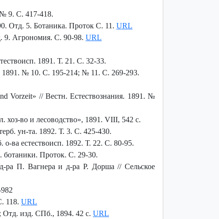
 9. С. 417-418.
0. Отд. 5. Ботаника. Проток С. 11.
URL
 9. Агрономия. С. 90-98.
URL
ствоисп. 1891. Т. 21. С. 32-33.
 1891. № 10. С. 195-214; № 11. С. 269-293.
nd Vorzeit» // Вестн. Естествознания. 1891. №
 хоз-во и лесоводство», 1891. VIII, 542 с.
б. ун-та. 1892. Т. 3. С. 425-430.
-ва естествоисп. 1892. Т. 22. С. 80-95.
. ботаники. Проток. С. 29-30.
д-ра П. Вагнера и д-ра Р. Дорша // Сельское
-982
С. 118.
URL
; Отд. изд. СПб., 1894. 42 с.
URL