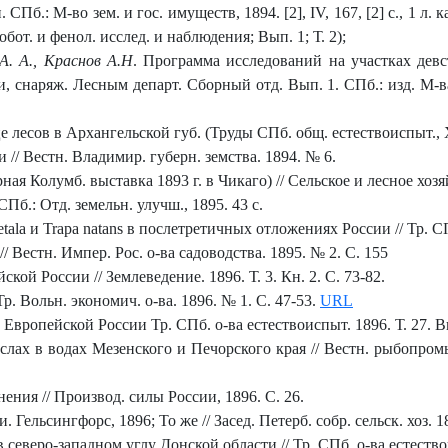
б.: М-во зем. и гос. имуществ, 1894. [2], IV, 167, [2] с., 1 л. к
бот. и фенол. исслед. и наблюдения; Вып. 1; Т. 2);
А. А., Краснов А.Н
. Программа исследований на участках девс
и, снаряж. Лесным департ. Сборный отд. Вып. 1. СПб.: изд. М-ва
 лесов в Архангельской губ. (Труды СПб. общ. естествоиспыт., 
 // Вестн. Владимир. губерн. земства. 1894. № 6.
ная Колумб. выставка 1893 г. в Чикаго) // Сельское и лесное хозя
б.: Отд. земельн. улучш., 1895. 43 с.
ala и Trapa natans в послетретичных отложениях России // Тр. СПб
 Вестн. Импер. Рос. о-ва садоводства. 1895. № 2. С. 155
ой России // Землеведение. 1896. Т. 3. Кн. 2. С. 73-82.
. Вольн. экономич. о-ва. 1896. № 1. С. 47-53.
URL
вропейской России Тр. СПб. о-ва естествоиспыт. 1896. Т. 27. Вы
х в водах Мезенского и Печорского края // Вестн. рыбопромышл
ния // Производ. силы России, 1896. С. 26.
Гельсингфорс, 1896; То же // Засед. Петерб. собр. сельск. хоз. 1
северо-западном углу Донской области // Тр. СПб. о-ва естество