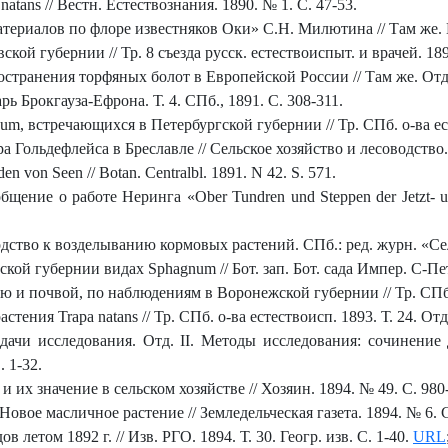
tans // Вестн. Естествознания. 1890. № 1. С. 47-53.
териалов по флоре известняков Оки» С.Н. Милютина // Там же. №
кой губернии // Тр. 8 съезда русск. естествоиспыт. и врачей. 189
странения торфяных болот в Европейской России // Там же. Отд.
ь Брокгауза-Ефрона. Т. 4. СПб., 1891. С. 308-311.
m, встречающихся в Петербургской губернии // Тр. СПб. о-ва есте
ра Гольдефлейса в Бреславле // Сельское хозяйство и лесоводство.
en von Seen // Botan. Centralbl. 1891. N 42. S. 571.
бщение о работе Неринга «Ober Tundren und Steppen der Jetzt- u
водство к возделыванию кормовых растений. СПб.: ред. журн. «Сел.
й губернии видах Sphagnum // Бот. зап. Бот. сада Импер. С-Петер
 и почвой, по наблюдениям в Воронежской губернии // Тр. СПб. о
тения Trapa natans // Тр. СПб. о-ва естествоисп. 1893. Т. 24. Отд
адачи исследования. Отд. ІІ. Методы исследования: сочинение 
. 1-32.
их значение в сельском хозяйстве // Хозяин. 1894. № 49. С. 980
 Новое масличное растение // Земледельческая газета. 1894. № 6. 
летом 1892 г. // Изв. РГО. 1894. Т. 30. Геогр. изв. С. 1-40.
URL