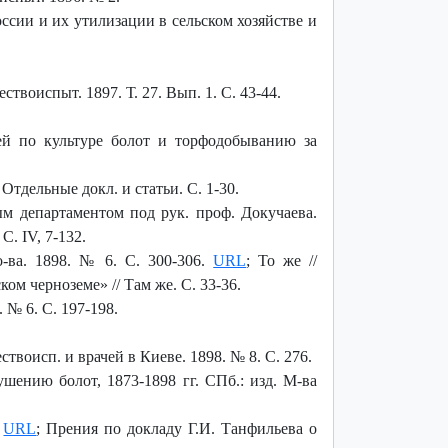
ссии и их утилизации в сельском хозяйстве и
твоиспыт. 1897. Т. 27. Вып. 1. С. 43-44.
й по культуре болот и торфодобыванию за
Отдельные докл. и статьи. С. 1-30.
ым департаментом под рук. проф. Докучаева.
. IV, 7-132.
о-ва. 1898. № 6. С. 300-306.
URL
; То же //
ом черноземе» // Там же. С. 33-36.
 № 6. С. 197-198.
твоисп. и врачей в Киеве. 1898. № 8. С. 276.
шению болот, 1873-1898 гг. СПб.: изд. М-ва
.
URL
; Прения по докладу Г.И. Танфильева о