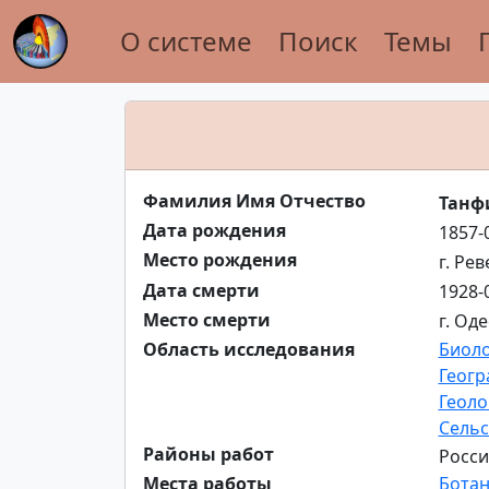
О системе
Поиск
Темы
Фамилия Имя Отчество
Танф
Дата рождения
1857-
Место рождения
г. Ре
Дата смерти
1928-
Место смерти
г. Од
Область исследования
Биоло
Геогр
Геоло
Сельс
Районы работ
Росси
Места работы
Ботан