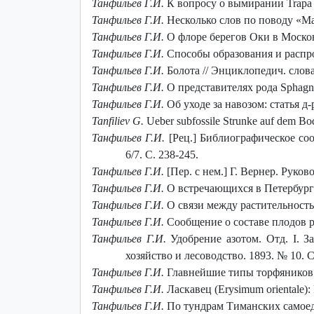
Танфильев Г.И.
К вопросу о вымирании Trapa na
Танфильев Г.И.
Несколько слов по поводу «Ма
Танфильев Г.И.
О флоре берегов Оки в Московс
Танфильев Г.И.
Способы образования и распро
Танфильев Г.И.
Болота // Энциклопедич. словар
Танфильев Г.И.
О представителях рода Sphagnu
Танфильев Г.И.
Об уходе за навозом: статья д-
Tanfiliev G.
Ueber subfossile Strunke auf dem Bod
Танфильев Г.И.
[Рец.] Библиографическое соо
6/7. C. 238-245.
Танфильев Г.И.
[Пер. с нем.] Г. Вернер. Руко
Танфильев Г.И.
О встречающихся в Петербургско
Танфильев Г.И.
О связи между растительностью
Танфильев Г.И.
Сообщение о составе плодов рас
Танфильев Г.И.
Удобрение азотом. Отд. І. З
хозяйство и лесоводство. 1893. № 10. С
Танфильев Г.И.
Главнейшие типы торфяников и 
Танфильев Г.И.
Ласкавец (Erysimum orientale):
Танфильев Г.И.
По тундрам Тиманских самоедов 