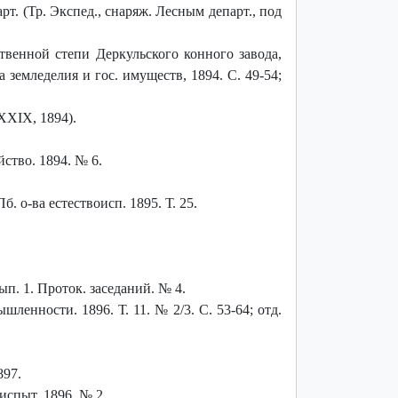
арт. (Тр. Экспед., снаряж. Лесным департ., под
твенной степи Деркульского конного завода,
 земледелия и гос. имуществ, 1894. С. 49-54;
XXIX, 1894).
йство. 1894. № 6.
. о-ва естествоисп. 1895. Т. 25.
п. 1. Проток. заседаний. № 4.
енности. 1896. Т. 11. № 2/3. С. 53-64; отд.
897.
испыт. 1896. № 2.