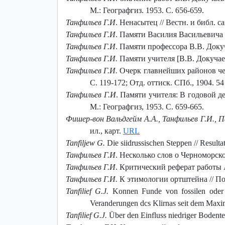
М.: Географгиз. 1953. С. 656-659.
Танфильев Г.И
. Ненасытец // Вестн. и библ. с
Танфильев Г.И
. Памяти Василия Васильевича Д
Танфильев Г.И
. Памяти профессора В.В. Докуч
Танфильев Г.И.
Памяти учителя [В.В. Докучаева
Танфильев Г.И.
Очерк главнейших районов чер
С. 119-172; Отд. оттиск. СПб., 1904. 54
Танфильев Г.И
. Памяти учителя: В годовой ден
М.: Географгиз, 1953. С. 659-665.
Фишер-вон Вальдгейм А.А., Танфильев Г.И., П
ил., карт.
URL
Tanfiljew G.
Die siidrussischen Steppen // Resulta
Танфильев Г.И
. Несколько слов о Черноморско
Танфильев Г.И
. Критический реферат работы А. 
Танфильев Г.И.
К этимологии ортштейна // По
Tanfilief G.J.
Konnen Funde von fossilen oder su
Veranderungen dcs Klirnas seit dem Maxim
Tanfilief G.J.
Über den Einfluss niedriger Bodentem