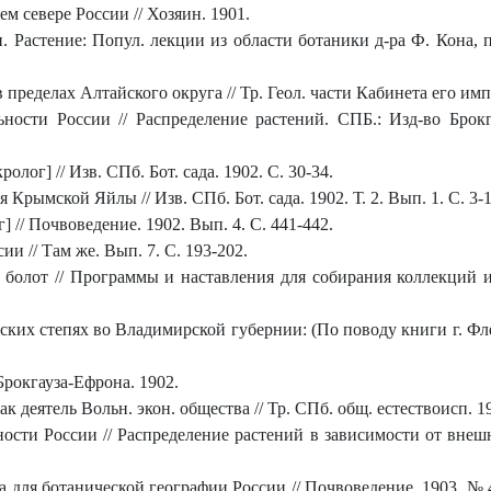
ем севере России // Хозяин. 1901.
. Растение: Попул. лекции из области ботаники д-ра Ф. Кона, про
пределах Алтайского округа // Тр. Геол. части Кабинета его имп. 
ости России // Распределение растений. СПБ.: Изд-во Брокга
олог] // Изв. СПб. Бот. сада. 1902. С. 30-34.
Крымской Яйлы // Изв. СПб. Бот. сада. 1902. Т. 2. Вып. 1. С. 3-1
] // Почвоведение. 1902. Вып. 4. С. 441-442.
и // Там же. Вып. 7. С. 193-202.
я болот // Программы и наставления для собирания коллекций
ских степях во Владимирской губернии: (По поводу книги г. Флер
Брокгауза-Ефрона. 1902.
 деятель Вольн. экон. общества // Тр. СПб. общ. естествоисп. 190
сти России // Распределение растений в зависимости от внешн
а для ботанической географии России // Почвоведение. 1903. № 4