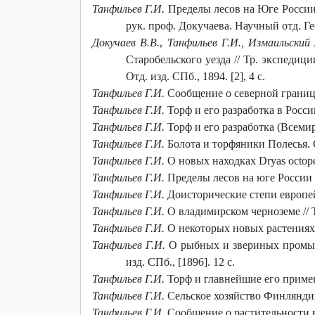
Танфильев Г.И.
Пределы лесов на Юге России. СП
рук. проф. Докучаева. Научный отд. Гео
Докучаев В.В.
,
Танфильев Г.И., Измаильский 
Старобельского уезда // Тр. экспедици
Отд. изд. СПб., 1894. [2], 4 с.
Танфильев Г.И.
Сообщение о северной границе
Танфильев Г.И.
Торф и его разработка в России
Танфильев Г.И.
Торф и его разработка (Всемир
Танфильев Г.И.
Болота и торфяники Полесья. СП
Танфильев Г.И.
О новых находках Dryas octopet
Танфильев Г.И.
Пределы лесов на юге России //
Танфильев Г.И.
Доисторические степи европейск
Танфильев Г.И.
О владимирском черноземе // Тр
Танфильев Г.И.
О некоторых новых растениях Е
Танфильев Г.И.
О рыбных и звериных промысла
изд. СПб., [1896]. 12 с.
Танфильев Г.И.
Торф и главнейшие его примене
Танфильев Г.И.
Сельское хозяйство Финляндии. 
Танфильев Г.И.
Сообщение о растительности в 