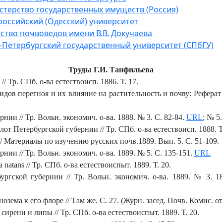
терство государственных имуществ (Россия)
оссийский (Одесский) университет
тво почвоведов имени В.В. Докучаева
-Петербургский государственный университет (СПбГУ)
Труды Г.И. Танфильева
/ Тр. СПб. о-ва естествоисп. 1886. Т. 17.
идов перегноя и их влияние на растительность и почву: Рефера
нии // Тр. Вольн. экономич. о-ва. 1888. № 3. С. 82-84.
URL
; № 5
т Петербургской губернии // Тр. СПб. о-ва естествоисп. 1888. Т. 
// Материалы по изучению русских почв.1889. Вып. 5. С. 51-109.
нии // Тр. Вольн. экономич. о-ва. 1889. № 5. C. 135-151.
URL
atans // Тр. СПб. о-ва естествоиспыт. 1889. Т. 20.
ргской губернии // Тр. Вольн. экономич. о-ва. 1889. № 3. 188
ема к его флоре // Там же. С. 27. (Журн. засед. Почв. Комис. от
ирени и липы // Тр. СПб. о-ва естествоиспыт. 1889. Т. 20.