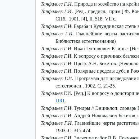
Танфильев Г
.
И
. Природа и хозяйство на крайн
Танфильев Г.И.
[Ред., предисл., прим.] Ф. Кон
СПб., 1901. [4], II, 518, VII с.
Танфильев Г.И.
Бараба и Кулундинская степь в 
Танфильев Г.И.
Главнейшие черты растительн
Библиотека естествознания)
Танфильев Г.И
. Иван Густавович Клинге: [Некр
Танфильев Г.И.
К вопросу о причинах безлесия 
Танфильев Г.И
. Проф. А.Н. Бекетов: [Некролог
Танфильев Г.И.
Полярные пределы дуба в Росси
Танфильев Г.И
. Программа для исследовани
естествоисп., 1902. С. 21-25.
Танфильев
Г.И. [Рец.] К вопросу о доисториче
URL
Танфильев Г.И
. Тундры // Энциклоп. словарь 
Танфильев Г.И
. Андрей Николаевич Бекетов как
Танфильев Г.И.
Главнейшие черты растительно
1903. С. 315-474.
Танфильев Г.И
. Значение работ В.В. Докучаев