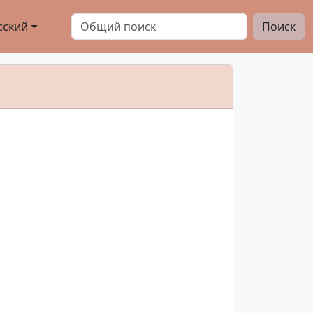
сский
Поиск