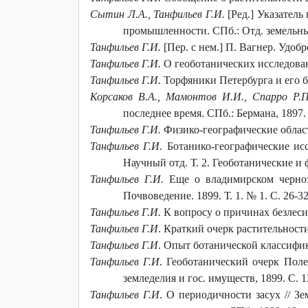
Сытин Л.А., Танфильев Г.И.
[Ред.] Указатель
промышленности. СПб.: Отд. земельных
Танфильев Г.И.
[Пер. с нем.] П. Вагнер. Удобр
Танфильев Г.И.
О геоботанических исследования
Танфильев Г.И.
Торфяники Петербурга и его бл
Корсаков В.А., Мамонтов И.И., Спарро Р.П
последнее время. СПб.: Бермана, 1897. 
Танфильев Г.И.
Физико-географические области 
Танфильев Г.И
. Ботанико-географические ис
Научный отд. Т. 2. Геоботанические и 
Танфильев Г.И.
Еще о владимирском чернозе
Почвоведение. 1899. Т. 1. № 1. С. 26-
Танфильев Г.И.
К вопросу о причинах безлесия 
Танфильев Г.И
. Краткий очерк растительности
Танфильев Г.И
. Опыт ботанической классифика
Танфильев Г.И
. Геоботанический очерк Поле
земледелия и гос. имуществ, 1899. С. 1
Танфильев Г.И
. О периодичности засух // Зе