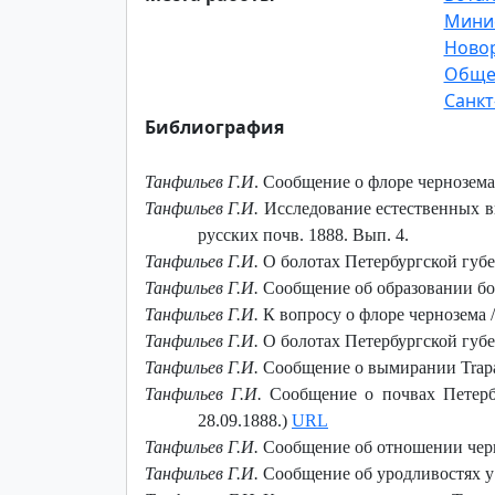
Минис
Новор
Общес
Санкт
Библиография
Танфильев Г.И
. Сообщение о флоре чернозема /
Танфильев Г.И.
Исследование естественных в
русских почв. 1888. Вып. 4.
Танфильев Г.И.
О болотах Петербургской губер
Танфильев Г.И.
Сообщение об образовании боло
Танфильев Г.И.
К вопросу о флоре чернозема 
Танфильев Г.И.
О болотах Петербургской губер
Танфильев Г.И.
Сообщение о вымирании Trapa n
Танфильев Г.И.
Сообщение о почвах Петербу
28.09.1888.)
URL
Танфильев Г.И.
Сообщение об отношении черноз
Танфильев Г.И.
Сообщение об уродливостях у с