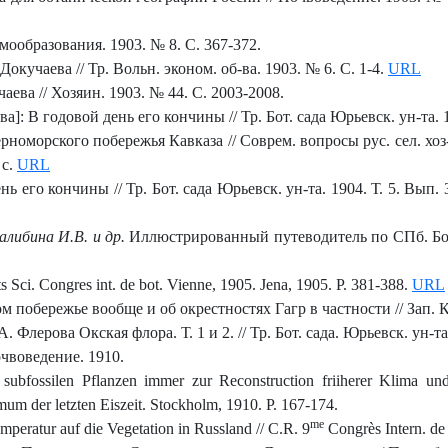
амообразования. 1903. № 8. С. 367-372.
окучаева // Тр. Вольн. эконом. об-ва. 1903. № 6. С. 1-4.
URL
аева // Хозяин. 1903. № 44. С. 2003-2008.
]: В годовой день его кончины // Тр. Бот. сада Юрьевск. ун-та. 19
номорского побережья Кавказа // Соврем. вопросы рус. сел. хоз
 с.
URL
ь его кончины // Тр. Бот. сада Юрьевск. ун-та. 1904. Т. 5. Вып. 
алибина И.В. и др.
Иллюстрированный путеводитель по СПб. Ботан
ts Sci. Congres int. de bot. Vienne, 1905. Jena, 1905. P. 381-388.
URL
м побережье вообще и об окрестностях Гагр в частности // Зап. К
Флерова Окская флора. Т. 1 и 2. // Тр. Бот. сада. Юрьевск. ун-та.
чвоведение. 1910.
bfossilen Pflanzen immer zur Reconstruction friiherer Klima und 
um der letzten Eiszeit. Stockholm, 1910. P. 167-174.
me
peratur auf die Vegetation in Russland // C.R. 9
Congrès Intern. de