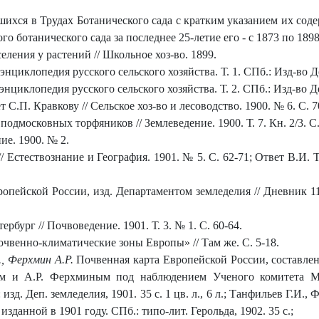
шихся в Трудах Ботанического сада с кратким указанием их содер
 ботанического сада за последнее 25-летие его - с 1873 по 1898 
еления у растений // Школьное хоз-во. 1899.
 энциклопедия русского сельского хозяйства. Т. 1. СПб.: Изд-во Д
 энциклопедия русского сельского хозяйства. Т. 2. СПб.: Изд-во Д
 С.П. Кравкову // Сельское хоз-во и лесоводство. 1900. № 6. С. 7
подмосковных торфяников // Землеведение. 1900. Т. 7. Кн. 2/3. С
ние. 1900. № 2.
// Естествознание и География. 1901. № 5. С. 62-71; Ответ В.И. Т
пейской России, изд. Департаментом земледелия // Дневник 11 
рбург // Почвоведение. 1901. Т. 3. № 1. С. 60-64.
чвенно-климатические зоны Европы» // Там же. С. 5-18.
., Ферхмин А.Р.
Почвенная карта Европейской России, составлен
м и А.Р. Ферхминым под наблюдением Ученого комитета Ми
зд. Деп. земледелия, 1901. 35 с. 1 цв. л., 6 л.;
Танфильев Г.И., 
зданной в 1901 году. СПб.: типо-лит. Герольда, 1902. 35 с.;