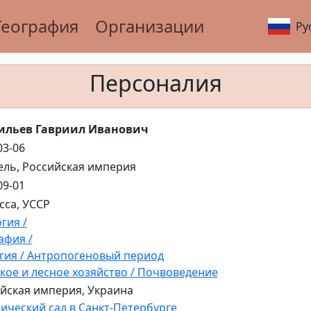
География
Организации
Ру
Персоналия
ильев Гавриил Иванович
03-06
вель, Российская империя
09-01
есса, УССР
гия /
афия /
гия / Антропогеновый период
кое и лесное хозяйство / Почвоведение
йская империя, Украина
ический сад в Санкт-Петербурге