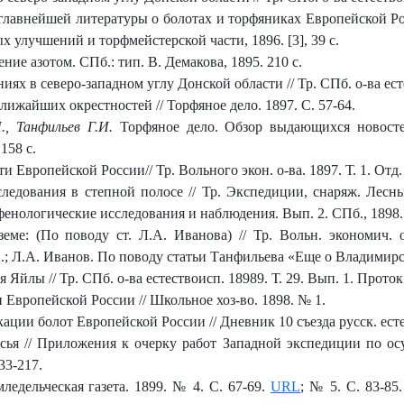
 главнейшей литературы о болотах и торфяниках Европейской Ро
 улучшений и торфмейстерской части, 1896. [3], 39 с.
ение азотом. СПб.: тип. В. Демакова, 1895. 210 с.
х в северо-западном углу Донской области // Тр. СПб. о-ва естес
ижайших окрестностей // Торфяное дело. 1897. С. 57-64.
., Танфильев Г.И.
Торфяное дело. Обзор выдающихся новосте
158 с.
Европейской России// Тр. Вольного экон. о-ва. 1897. Т. 1. Отд. 
следования в степной полосе // Тр. Экспедиции, снаряж. Лесн
фенологические исследования и наблюдения. Вып. 2. СПб., 1898. С
ме: (По поводу ст. Л.А. Иванова) // Тр. Вольн. экономич. 
32.; Л.А. Иванов. По поводу статьи Танфильева «Еще о Владимирск
Яйлы // Тр. СПб. о-ва естествоисп. 18989. Т. 29. Вып. 1. Проток.
 Европейской России // Школьное хоз-во. 1898. № 1.
ции болот Европейской России // Дневник 10 съезда русск. естес
сья // Приложения к очерку работ Западной экспедиции по осу
33-217.
мледельческая газета. 1899. № 4. С. 67-69.
URL
; № 5. С. 83-85