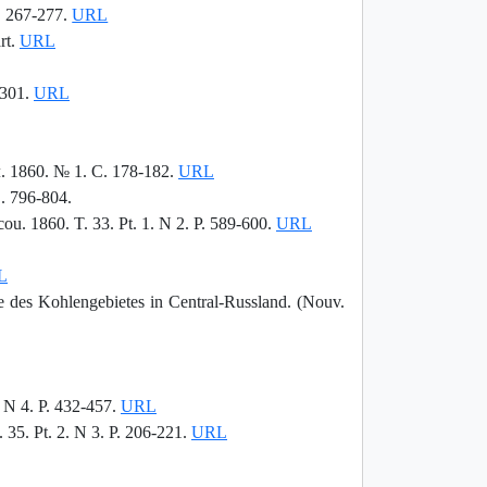
P. 267-277.
URL
rt.
URL
-301.
URL
 1860. № 1. С. 178-182.
URL
. 796-804.
ou. 1860. T. 33. Pt. 1. N 2. P. 589-600.
URL
L
 des Kohlengebietes in Central-Russland. (Nouv.
 N 4. P. 432-457.
URL
 35. Pt. 2. N 3. P. 206-221.
URL