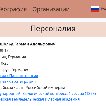
География
Организации
Ру
Персоналия
тшольд Герман Адольфович
09-17
рлин, Германия
10-23
рлсруэ, Германия
гия / Палеонтология
гия / Стратиграфия
ейская часть Российской империи
народный геологический конгресс, 1 сессия (1878)
вская земледельческая и лесная академия