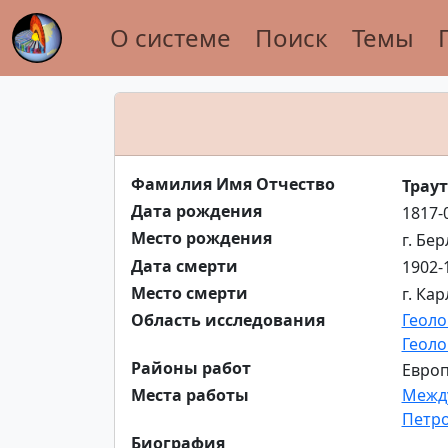
О системе
Поиск
Темы
Фамилия Имя Отчество
Трау
Дата рождения
1817-
Место рождения
г. Бе
Дата смерти
1902-
Место смерти
г. Ка
Область исследования
Геоло
Геоло
Районы работ
Европ
Места работы
Между
Петро
Биография