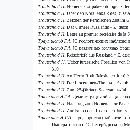
Trautschold H.
Nomenclator palaeontologicus der j
Trautschold H.
Über den Korallenkalk des Russisch
Trautschold H.
Zeichen der Permischen Zeit im Go
Trautschold H.
Das Urmeer Russlands // Z. dtsch. 
Trautschold H.
Lettre au premier secrétaire de la S
Траутшольд Г.А.
[О геологических наблюдениях 
Траутшольд Г.А.
[О различных взглядах францу
Trautschold H.
Reisebriefe aus Russland // Z. dts
Trautschold H.
Ueber jurassische Fossilien von I
310.
Trautschold H.
An Herrn Roth [Moskauer Jura] // Z
Trautschold H.
Der Inoceramen-Thon von Ssimbirsk
Trautschold H.
Zum 25-jährigen Secretariats-Jub
Траутшольд Г.А.
Демонстрация образца вещества
Trautschold H.
Nachtrag zum Nomenclator Palaeont
Trautschold H.
Zur Fauna des Russischen Jura // Ib
Траутшольд Г.А.
Предварительный отчет о 
Императорского С.-Петербургского Мине