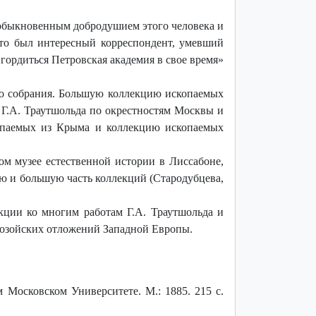
необыкновенным добродушием этого человека и
Это был интересный корреспондент, умевший
 гордиться Петровская академия в свое время»
го собрания. Большую коллекцию ископаемых
 Г.А. Траутшольда по окрестностям Москвы и
копаемых из Крыма и коллекцию ископаемых
ом музее естественной истории в Лиссабоне,
 и большую часть коллекций (Стародубцева,
кции ко многим работам Г.А. Траутшольда и
зозойских отложений Западной Европы.
 Московском Университете. М.: 1885.
215 с.