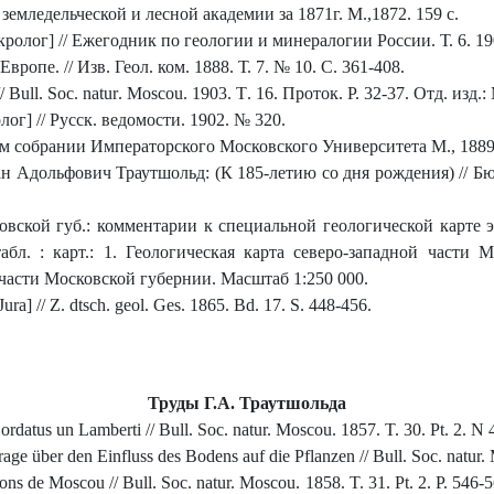
емледельческой и лесной академии за 1871г. М.,1872. 159 с.
ролог] // Ежегодник по геологии и минералогии России. Т. 6. 190
вропе. // Изв. Геол. ком. 1888. Т. 7. № 10. С. 361-408.
//
Bull
.
Soc
.
natur
.
Mos
с
ou
. 1903.
T
. 16. Проток. Р. 32-37. Отд. изд
лог] // Русск. ведомости. 1902. № 320.
ом собрании Императорского Московского Университета М., 1889.
н Адольфович Траутшольд: (К 185-летию со дня рождения) // Бюл
вской губ.: комментарии к специальной геологической карте э
табл. : карт.: 1. Геологическая карта северо-западной части 
 части Московской губернии. Масштаб 1:250 000.
a] // Z. dtsch. geol. Ges. 1865. Bd. 17. S. 448-456.
Труды Г.А. Траутшольда
datus un Lamberti // Bull. Soc. natur. Moscou. 1857. T. 30. Pt. 2. N 
 über den Einfluss des Bodens auf die Pflanzen // Bull. Soc. natur. 
s de Moscou // Bull. Soc. natur. Moscou. 1858. T. 31. Pt. 2. P. 546-560