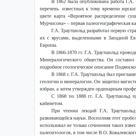
В 1862 была опубликована работа Г.А.
перечень известных к тому времени юрских
цвете карта «Вероятное распределение су
Мурчисона» – первая палеогеографическая ка
Г.А. Траутшольд разработал первую ст
их с ярусами, выделенными в Западной Ев
Европы.
В 1866-1870 гг. Г.А. Траутшольд пров
Минералогического общества. Он составил 
подробное геологическое описание Подмосков
В 1868 г. Г.А. Траутшольд был приглаш
геологии и минералогии. Он защитил магистер
избран, а затем утвержден ординарным профес
С 1868 по 1888 гг. Г.А. Траутшольд 
кабинетом.
При чтении лекций Г.А. Траутшольд
развивающейся науки. Восполняя этот пробел
использовал не только сочинения таких извес
палеонтологов, в том числе В.О. Ковалевског