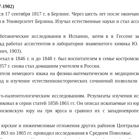
-1902)
17 сентября 1817 г. в Берлине.
Через шесть лет после окончан
 в Университет Берлина. Изучал естественные науки и стал асси
ботанические исследования в Испании, затем в в Гессене з
ьд работал ассистентом в лаборатории знаменитого химика Ю. 
ич, 1903).
хал в 1846 г. и до 1848 г. был воспитателем в семье костромс
857 г. снова стал домашним учителем в России.
ателя немецкого языка на физико-математическом и медицинск
вод и изучение естественноисторических сочинений позволили
го-палеонтологическим исследованиям. Результаты изучения и
иковал в серии статей 1858-1861 гг. Он описал ископаемые из 
московскую юру на три яруса и сравнил их с западноевропе
ать юрские и нижнемеловые отложения других районов Центральн
863 по 1865 гг. проводил исследования в Среднем Поволжье.