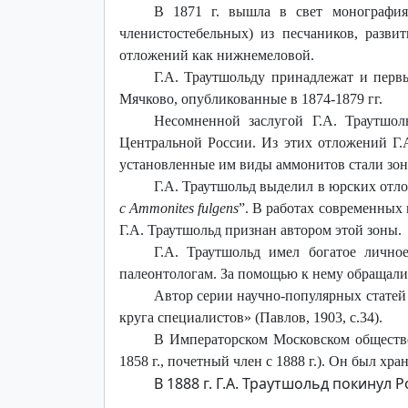
В 1871 г. вышла в свет монография
членистостебельных) из песчаников, разви
отложений как нижнемеловой.
Г.А. Траутшольду принадлежат и перв
Мячково
, опубликованные в 1874-1879 гг.
Несомненной заслугой Г.А. Траутшо
Центральной России. Из этих отложений Г.
установленные им виды аммонитов стали зон
Г.А. Траутшольд выделил в юрских отло
с Ammonites fulgens
”. В работах современных 
Г.А. Траутшольд признан автором этой зоны.
Г.А. Траутшольд имел богатое лично
палеонтологам. За помощью к нему обращали
Автор серии научно-популярных статей 
круга специалистов» (Павлов, 1903, с.34).
В Императорском Московском обществе
1858 г., почетный член с 1888 г.). Он был хр
В 1888 г. Г.А. Траутшольд покинул