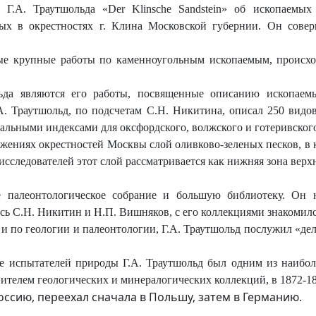
 Г.А. Траутшольда «
Der
Klin
sche
Sandstein
» об
ископаемых 
тых в окрестностях г. Клина Московской губернии. Он сове
ые крупные работы по каменноугольным ископаемым, происход
льда являются его работы, посвященные описанию ископае
А. Траутшольд, по подсчетам С.Н. Никитина, описал
250 видов
альными индексами для оксфордского, волжского и готеривского
жениях окрестностей Москвы слой оливково-зеленых песков, в 
исследователей этот слой рассматривается как нижняя зона верхн
е палеонтологическое собрание и большую библиотеку. Он 
сь С.Н. Никитин и Н.П. Вишняков, с его коллекциями знакомил
и по геологии и палеонтологии, Г.А. Траутшольд послужил «де
 испытателей природы Г.А. Траутшольд был одним из наибол
анителем геологических и минералогических коллекций, в 1872-18
 Россию, переехал сначала в Польшу, затем в Германию.