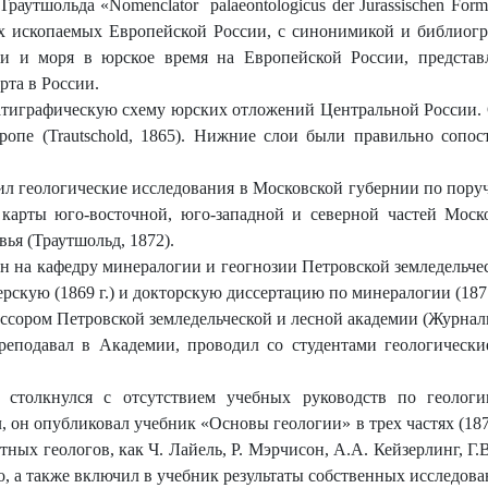
 Траутшольда «
Nomenclator
palaeontologicus
der
Jurassischen
Form
 ископаемых Европейской России, с синонимикой и библиогр
ши и моря в юрское время на Европейской России, представл
рта в России.
ратиграфическую схему юрских отложений Центральной России. О
ропе (
Trautschold
, 1865). Нижние слои были правильно сопос
одил геологические исследования в Московской губернии по пор
карты юго-восточной, юго-западной и северной частей Моск
ья (Траутшольд, 1872).
ен на кафедру минералогии и геогнозии Петровской земледельче
скую (1869 г.) и докторскую диссертацию по минералогии (1871 
сором Петровской земледельческой и лесной академии (Журналы з
преподавал в Академии, проводил со студентами геологическ
 столкнулся с отсутствием учебных руководств по геологи
, он опубликовал учебник «Основы геологии» в трех частях (187
тных геологов, как Ч. Лайель, Р. Мэрчисон, А.А. Кейзерлинг, 
о, а также включил в учебник результаты собственных исследова