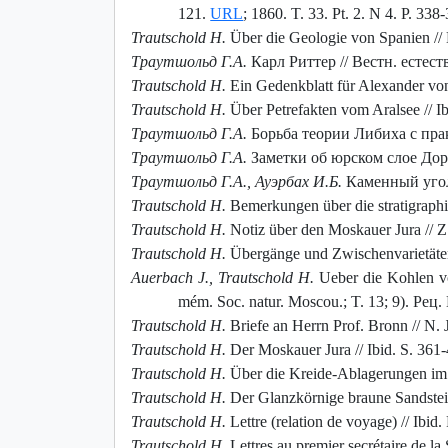
121.
URL
; 1860. T. 33. Pt. 2. N 4. P. 338-
Trautschold H.
Über die Geologie von Spanien // B
Траутшольд Г.А.
Карл Риттер // Вестн. естеств
Trautschold H.
Ein Gedenkblatt für Alexander von 
Trautschold H.
Über Petrefakten vom Aralsee // Ib
Траутшольд Г.А.
Борьба теории Либиха с практ
Траутшольд Г.А.
Заметки об юрском слое Доро
Траутшольд Г.А., Ауэрбах И.Б.
Каменный уголь
Trautschold H.
Bemerkungen über die stratigraphis
Trautschold H.
Notiz über den Moskauer Jura // Z.
Trautschold H.
Übergänge und Zwischenvarietäten 
Auerbach J., Trautschold H.
Ueber die Kohlen vo
mém. Soc. natur. Moscou.; T. 13; 9). Рец.
Trautschold H.
Briefe an Herrn Prof. Bronn // N. 
Trautschold H.
Der Moskauer Jura // Ibid. S. 361-
Trautschold H.
Über die Kreide-Ablagerungen im 
Trautschold H.
Der Glanzkörnige braune Sandstein
Trautschold H.
Lettre (relation de voyage) // Ibid.
Trautschold H.
Lettres au premier secrétaire de la