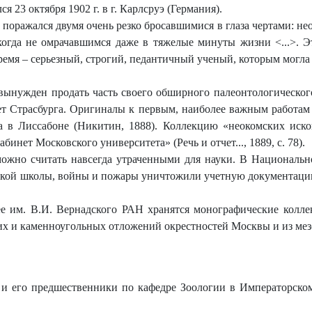
 23 октября 1902 г. в г. Карлсруэ (Германия).
т поражался двумя очень резко бросавшимися в глаза чертами: 
когда не омрачавшимся даже в тяжелые минуты жизни <...>. 
 время – серьезный, строгий, педантичный ученый, которым могла
 вынужден продать часть своего обширного палеонтологическо
т Страсбурга. Оригиналы к первым, наиболее важным работам
а в Лиссабоне (Никитин, 1888). Коллекцию «неокомских ис
инет Московского университета» (Речь и отчет..., 1889, с. 78).
можно считать навсегда утраченными для науки. В Национальн
ской школы, войны и пожары уничтожили учетную документацию
ее им. В.И. Вернадского РАН хранятся монографические колле
их и каменноугольных отложений окрестностей Москвы и из ме
 его предшественники по кафедре Зоологии в Императорском