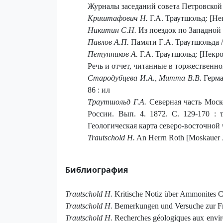
Журналы заседаний совета Петровской з
Криштафович Н.
Г.А. Траутшольд: [Нек
Никитин С.Н.
Из поездок по Западной Е
Павлов
А
.
П
.
Памяти
Г
.
А
.
Траутшольда
Петунников А.
Г.А. Траутшольд: [Некро
Речь и отчет, читанные в торжественн
Стародубцева И.
А., Митта В.В.
Герма
86 : ил
Траутшольд Г.А.
Северная часть Моско
России. Вып. 4. 1872. С. 129-170 : 
Геологическая карта северо-восточной
Trautschold H.
An Herrn Roth [Moskauer Jur
Библиография
Trautschold H.
Kritische Notiz über Ammonites Cor
Trautschold H.
Bemerkungen und Versuche zur Frage
Trautschold H.
Recherches géologiques aux environ