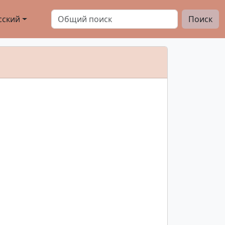
сский
Поиск