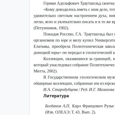
Герман Адольфович Траутшольд скончался
«Кому доводилось иметь с ним дело, то
удивительно светлым настроением духа, ни
легко, ясно и увлекательно писать и в то же
(Петунников, 1902).
Покидая Россию, Г.А. Траутшольд был
организмов по юре и мелу купил Университе
Елатьмы, приобрела Политехническая школ
донецкой юры» он передал в геологический каб
Коллекции, оказавшиеся за границей, 
который унаследовал собрание Политехниче
Митта, 2002).
В Государственном геологическом муз
обширные коллекции, собранные им из юрск
И.А. Стародубцева / Ред. И.Г. Малахова
Литература
Богданов А.П.
Карл Францович Рулье и
(Изв. ОЛЕАЭ; Т. 43. Вып. 2).