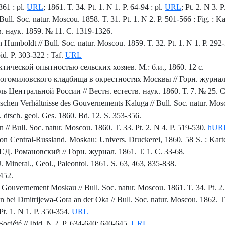
361 : pl.
URL
; 1861. T. 34. Pt. 1. N 1. P. 64-94 : pl.
URL
; Pt. 2. N 3. 
ull. Soc. natur. Moscou. 1858. T. 31. Pt. 1. N 2. P. 501-566 : Fig. : Ka
. наук. 1859. № 11. С. 1319-1326.
Humboldt // Bull. Soc. natur. Moscou. 1859. T. 32. Pt. 1. N 1. P. 292
id. P. 303-322 : Taf.
URL
ической опытностью сельских хозяев. М.: б.и., 1860. 12 с.
гомиловского кладбища в окрестностях Москвы // Горн. журнал.
 Центральной России // Вестн. естеств. наук. 1860. Т. 7. № 25. С
chen Verhältnisse des Gouvernements Kaluga // Bull. Soc. natur. Mosc
 dtsch. geol. Ges. 1860. Bd. 12. S. 353-356.
// Bull. Soc. natur. Moscou. 1860. T. 33. Pt. 2. N 4. P. 519-530.
hUR
n Central-Russland. Moskau: Univers. Druckerei, 1860. 58 S. : Karte
 Г.Д. Романовский // Горн. журнал. 1861. Т. 1. С. 33-68.
J. Mineral., Geol., Paleontol. 1861. S. 63, 463, 835-838.
452.
Gouvernement Moskau // Bull. Soc. natur. Moscou. 1861. T. 34. Pt. 2.
 bei Dmitrijewa-Gora an der Oka // Bull. Soc. natur. Moscou. 1862. T.
 Pt. 1. N 1. P. 350-354.
URL
 Société // Ibid. N 2. P. 634-640; 640-645.
URL