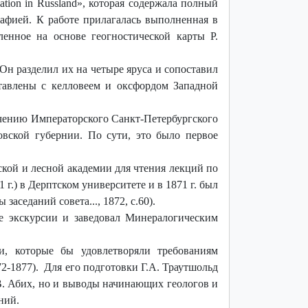
ation
in
Russland
», которая содержала полный
афией. К работе прилагалась выполненная в
енное на основе геогностической карты Р.
н разделил их на четыре яруса и сопоставил
тавлены с келловеем и оксфордом Западной
учению Императорского Санкт-Петербургского
овской губернии. По сути, это было первое
ской и лесной академии для чтения лекций по
г.) в Дерптском университете и в 1871 г. был
аседаний совета..., 1872, с.60).
ие экскурсии и заведовал Минералогическим
и, которые бы удовлетворяли требованиям
2-1877). Для его подготовки Г.А. Траутшольд
Г.В. Абих, но и выводы начинающих геологов и
ний.