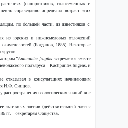
растениях (папоротников, голосеменных и
ршенно справедливо определил возраст этих
ящим, по большей части, из известняков с.
мых из юрских и нижнемеловых отложений
 окаменелостей (Богданов, 1885). Некоторые
 ярусов.
котором “
Ammonites fragilis
встречается вместе
еволжского подъяруса – Kachpurites fulgens, и
не отказывал в консультациях начинающим
ся И.Ф. Синцов.
лу распространения геологических знаний вне
ее активных членов (действительный член с
86 гг. – секретарем Общества.