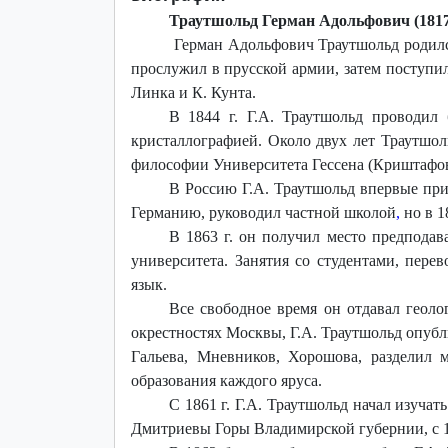
Траутшольд Герман Адольфович (1817
Герман Адольфович Траутшольд родился 
прослужил в прусской армии, затем поступил
Линка и К. Кунта.
В 1844 г. Г.А. Траутшольд проводил 
кристаллографией. Около двух лет Траутшол
философии Университета Гессена (Криштафов
В Россию Г.А. Траутшольд впервые прие
Германию, руководил частной школой
,
но
в 1
В 1863 г. он получил место предподав
университета. Занятия со студентами, пере
язык.
Все свободное время он отдавал геоло
окрестностях Москвы, Г.А. Траутшольд опубл
Гальева, Мневников, Хорошова, разделил 
образования каждого яруса.
С 1861 г. Г.А. Траутшольд начал изуч
Дмитриевы Горы Владимирской губернии, с 1