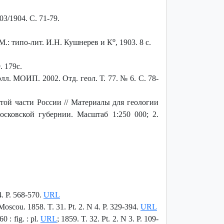
3/1904. С. 71-79.
о
.: М.: типо-лит. И.Н. Кушнерев и К
, 1903. 8 с.
 179с.
л. МОИП. 2002. Отд. геол. Т. 77. № 6. С. 78-
той части России // Материалы для геологии
Московской губернии. Масштаб 1:250 000; 2.
4. P. 568-570.
URL
Moscou. 1858. T. 31. Pt. 2. N 4. P. 329-394.
URL
 : fig. : pl.
URL
; 1859. T. 32. Pt. 2. N 3. P. 109-