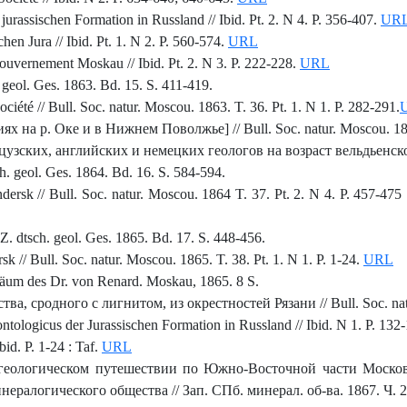
urassischen Formation in Russland // Ibid. Pt. 2. N 4. P. 356-407.
UR
en Jura // Ibid. Pt. 1. N 2. P. 560-574.
URL
uvernement Moskau // Ibid. Pt. 2. N 3. P. 222-228.
URL
geol. Ges. 1863. Bd. 15. S. 411-419.
ociété // Bull. Soc. natur. Moscou. 1863. T. 36. Pt. 1. N 1. P. 282-291.
на р. Оке и в Нижнем Поволжье] // Bull. Soc. natur. Moscou. 1864 
зских, английских и немецких геологов на возраст вельдьенской ф
ch. geol. Ges. 1864. Bd. 16. S. 584-594.
ndersk // Bull. Soc. natur. Moscou. 1864 T. 37. Pt. 2. N 4. P. 457-475 
. dtsch. geol. Ges. 1865. Bd. 17. S. 448-456.
 // Bull. Soc. natur. Moscou. 1865. T. 38. Pt. 1. N 1. P. 1-24.
URL
iläum des Dr. von Renard. Moskau, 1865. 8 S.
, сродного с лигнитом, из окрестностей Рязани // Bull. Soc. natur.
ologicus der Jurassischen Formation in Russland // Ibid. N 1. P. 132
id. P. 1-24 : Taf.
URL
геологическом путешествии по Южно-Восточной части Моско
ралогического общества // Зап. СПб. минерал. об-ва. 1867. Ч. 2.