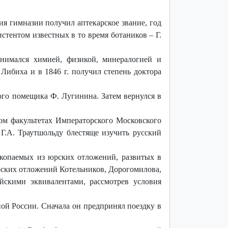
ия гимназии получил аптекарское звание, год
стентом известных в то время ботаников – Г.
анимался химией, физикой, минералогией и
Либиха и в 1846 г. получил степень доктора
кого помещика Ф. Лугинина. Затем вернулся в
ом факультетах Императорского Московского
 Г.А. Траутшольду блестяще изучить русский
скопаемых из юрских отложений, развитых в
юрских отложений Котельников, Дорогомилова,
йскими эквивалентами, рассмотрев условия
ой России. Сначала он предпринял поездку в