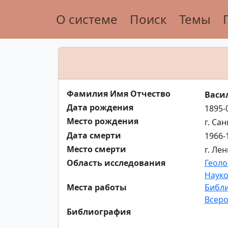
О системе
Поиск
Темы
Фамилия Имя Отчество
Васи
Дата рождения
1895-
Место рождения
г. Са
Дата смерти
1966-
Место смерти
г. Ле
Область исследования
Геоло
Науко
Места работы
Библи
Всеро
Библиография