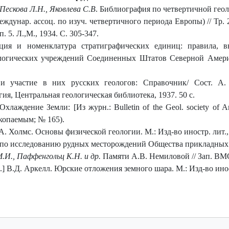
 Пескова Л.Н., Яковлева С.В
. Библиография по четвертичной гео
еждунар. ассоц. по изуч. четвертичного периода Европы) // Тр
 5. Л.,М., 1934. С. 305-347.
ция и номенклатура стратиграфических единиц: правила, в
логических учреждений Соединенных Штатов Северной Америк
и участие в них русских геологов: Справочник/ Сост. А.
ия, Центральная геологическая библиотека, 1937. 50 с.
Охлаждение Земли: [Из журн.: Bulletin of the Geol. society of Ame
копаемым; № 165).
] А. Холмс. Основы физической геологии. М.: Изд-во иностр. лит., 
та по исследованию рудных месторождений Общества прикладных г
.И., Паффенгольц К.Н. и др.
Памяти А.В. Немиловой // Зап. ВМО.
.]
В.Д. Аркелл. Юрские отложения земного шара. М.: Изд-во иност