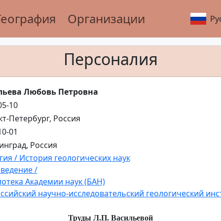
География
Организации
Ру
Персоналия
льева Любовь Петровна
05-10
нкт-Петербург, Россия
10-01
нинград, Россия
гия / История геологических наук
ведение /
отека Академии наук (БАН)
ссийский научно-исследовательский геологический инсти
Труды Л.П. Васильевой