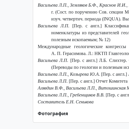
Васильева Л.П., Земляков Б.Ф., Краснов И.И.,
г. (Сост. по поручению Сов. секции М
изуч. четвертич. периода (INQUA). Вып.
Васильева Л.П.
[Пер. с англ.]
Классифика
номенклатуры из представителей гео
полезным ископаемым; № 12)
Международные геологические конгрессы 
А. П. Герасимова. Л.: НКТП Главгеолог
Васильева Л.П.
[Пер. с англ.]
Л.Б. Слихтер. 
(Переводы по геологии и полезным ис
Васильева Л.П., Козырева Ю.А
. [Пер. с англ.
Васильева Л.П.
[Пер. с англ.] Отчет Комите
Алявдин В.Ф., Васильева Л.П., Витошинская М
Васильева Л.П., Гребенщиков В.В.
[Пер. с англ
Составитель Е.Н. Сенькова
Фотография