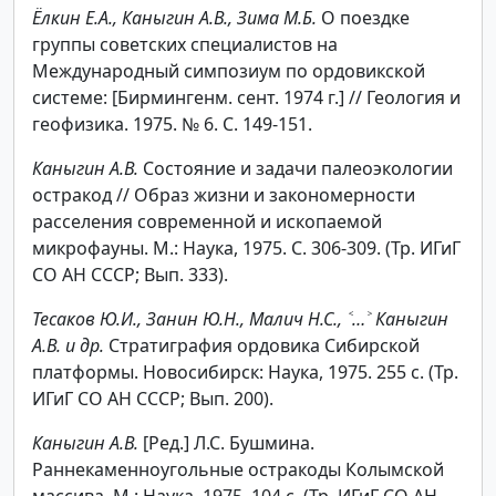
Ёлкин Е.А., Каныгин А.В., Зима М.Б.
О поездке
группы советских специалистов на
Международный симпозиум по ордовикской
системе: [Бирмингенм. сент. 1974 г.] // Геология и
геофизика. 1975. № 6. С. 149-151.
Каныгин А.В.
Состояние и задачи палеоэкологии
остракод // Образ жизни и закономерности
расселения современной и ископаемой
микрофауны. М.: Наука, 1975. С. 306-309. (Тр. ИГиГ
СО АН СССР; Вып. 333).
Тесаков Ю.И., Занин Ю.Н., Малич Н.С., ˂…˃ Каныгин
А.В. и др.
Стратиграфия ордовика Сибирской
платформы. Новосибирск: Наука, 1975. 255 с. (Тр.
ИГиГ СО АН СССР; Вып. 200).
Каныгин А.В.
[Ред.] Л.С. Бушмина.
Раннекаменноугольные остракоды Колымской
массива. М.: Наука, 1975. 104 с. (Тр. ИГиГ СО АН