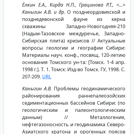
Ёлкин Е.А., Кирда Н.П., Грацинова Р.Т., <…>
Каныгин А.В. и др.
О позднеордовикской и
позднедевонской фауне из керна
скважины Западно-Новогодняя-210
(Надым-Тазовское междуречье, Западно-
Сибирская плита) кризисов // Актуальные
вопросы геологии и географии Сибири:
Материалы науч. конф., посвящ. 120-летию
основания Томского ун-та: [Томск. 1-4 апр.
1998 г.]. Т. 1. Томск: Изд-во Томск. ГУ, 1998. С.
207-209.
URL
Каныгин А.В.
Проблемы геодинамического
районирования раннепалеозойских
седиментационных бассейнов Сибири: (по
геологическим и палеонтологическим
данным) // Металлогения,
нефтегазоносность и геодинамика Северо-
Азиатского кратона и орогенных поясов