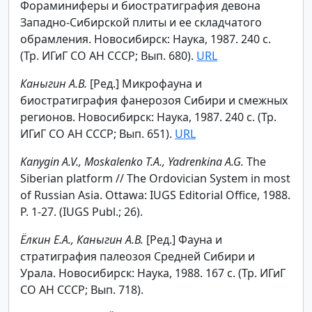
Фораминиферы и биостратиграфия девона
Западно-Сибирской плиты и ее складчатого
обрамления. Новосибирск: Наука, 1987. 240 с.
(Тр. ИГиГ СО АН СССР; Вып. 680).
URL
Каныгин А.В.
[Ред.] Микрофауна и
биостратиграфия фанерозоя Сибири и смежных
регионов. Новосибирск: Наука, 1987. 240 с. (Тр.
ИГиГ СО АН СССР; Вып. 651).
URL
Kanygin A.V., Moskalenko T.A., Yadrenkina A.G.
The
Siberian platform // The Ordovician System in most
of Russian Asia. Ottawa: IUGS Editorial Office, 1988.
P. 1-27. (IUGS Publ.; 26).
Ёлкин Е.А., Каныгин А.В.
[Ред.]
Фауна и
стратиграфия палеозоя Средней Сибири и
Урала. Новосибирск: Наука, 1988. 167 с. (Тр. ИГиГ
СО АН СССР; Вып. 718).