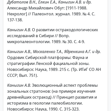
Дубатолов В.Н., Ёлкин Е.А., Каныгин А.В. и др.
Александр Михайлович Обут: [1911-1988.
Некролог] // Палеонтол. журнал. 1989. № 4. С.
137-138.
Каныгин А.В.
О развитии остракодологических
исследований в Сибири // Вопр.
микропалеонтологии. 1989. № 30. С. 4-9.
Каныгин А.В., Москаленко Т.А., Ядренкина А.Г. и др.
Ордовик Сибирской платформы: Фауна и
стратиграфии Ленской фациальной зоны.
Новосибирск: Наука, 1989. 215 с. (Тр. ИГиГ СО АН
СССР; Вып. 751).
Каныгин А.В.
Эволюционный аспект проблемы
зональных стратонов: (на примере изучения
древнейших остракод) // Принцип развития и
историзма в геологии палеобиологии.
Новосибирск: Наука, 1990. С. 315-323.