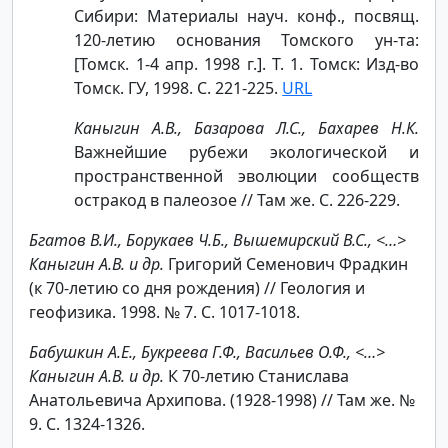
Сибири: Материалы науч. конф., посвящ.
120-летию основания Томского ун-та:
[Томск. 1-4 апр. 1998 г.]. Т. 1. Томск: Изд-во
Томск. ГУ, 1998. С. 221-225.
URL
Каныгин А.В., Базарова Л.С., Бахарев Н.К.
Важнейшие рубежи экологической и
пространственной эволюции сообществ
остракод в палеозое // Там же. С. 226-229.
Бгатов В.И., Борукаев Ч.Б., Вышемирский В.С., <…>
Каныгин А.В. и др.
Григорий Семенович Фрадкин
(к 70-летию со дня рождения) // Геология и
геофизика. 1998. № 7. С. 1017-1018.
Бабушкин А.Е., Букреева Г.Ф., Васильев О.Ф., <…>
Каныгин А.В. и др.
К 70-летию Станислава
Анатольевича Архипова. (1928-1998) // Там же. №
9. С. 1324-1326.