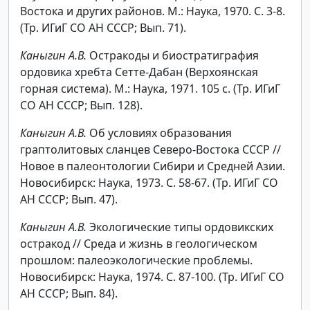
Востока и других районов. М.: Наука, 1970. С. 3-8.
(Тр. ИГиГ СО АН СССР; Вып. 71).
Каныгин А.В.
Остракоды и биостратиграфия
ордовика хребта Сетте-Дабан (Верхоянская
горная система). М.: Наука, 1971. 105 с. (Тр. ИГиГ
СО АН СССР; Вып. 128).
Каныгин А.В.
Об условиях образования
граптолитовых сланцев Северо-Востока СССР //
Новое в палеонтологии Сибири и Средней Азии.
Новосибирск: Наука, 1973. С. 58-67. (Тр. ИГиГ СО
АН СССР; Вып. 47).
Каныгин А.В.
Экологические типы ордовикских
остракод // Среда и жизнь в геологическом
прошлом: палеоэкологические проблемы.
Новосибирск: Наука, 1974. С. 87-100. (Тр. ИГиГ СО
АН СССР; Вып. 84).