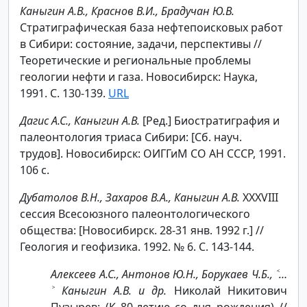
Каныгин А.В., Краснов В.И., Брадучан Ю.В.
Стратиграфическая база нефтепоисковых работ
в Сибири: состояние, задачи, перспективы //
Теоретические и региональные проблемы
геологии нефти и газа. Новосибирск: Наука,
1991. С. 130-139.
URL
Дагис А.С., Каныгин А.В.
[Ред.] Биостратиграфия и
палеонтология триаса Сибири: [Сб. науч.
трудов]. Новосибирск: ОИГГиМ СО АН СССР, 1991.
106 с.
Дубатолов В.Н., Захаров В.А., Каныгин А.В.
XXXVIII
сессия Всесоюзного палеонтологического
общества: [Новосибирск. 28-31 янв. 1992 г.] //
Геология и геофизика. 1992. № 6. С. 143-144.
Алексеев А.С., Антонов Ю.Н., Борукаев Ч.Б., ˂…
˃ Каныгин А.В. и др.
Николай Никитович
Пузырев: (К 80-летию со дня рождения) //