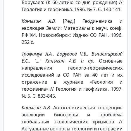
Борукаев: (К 60-летию со дня рождения) //
Геология и геофизика. 1996. № 7. С. 140-141.
Каныгин А.В.
[Ред.] Геодинамика и
эволюция Земли: Материалы к науч. конф.
РФФИ. Новосибирск: Изд-во СО РАН, 1996.
252 с.
Трофимук А.А., Борукаев Ч.Б., Вышемирский
В.С., ˂…˃ Каныгин А.В. и др.
Основные
направления геолого-геофизических
исследований в СО РАН за 40 лет и их
отражение в журнале «Геология и
геофизика» // Геология и геофизика. 1997.
№ 5. С. 833-845.
Каныгин А.В.
Автогенетическая концепция
эволюции биосферы и проблема
глобальных экологических кризисов //
Актуальные вопросы геологии и географии