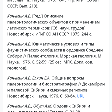
СССР; Вып. 219).
Каныгин А.В.
[Ред.] Описание
палеонтологических объектов с применением
латинских термиксов: [Сб. науч. трудов].
Новосибирск: ИГиГ СО АН СССР, 1975. 244 с.
Каныгин А.В.
Климатические условия и типы
фаунистических сообществ в ордовике Средней
Сибири // Палеонтология. Морская геология. М.:
Наука, 1976. С. 52-59. (25 сес. МГК. Докл. сов.
геологов).
Каныгин А.В. Ёлкин Е.А.
Общие вопросы
палеонтологии и биостратиграфии // Докембрий
и палеозой Сибири и смежных регионов.
Новосибирск: Наука, 1976. С. 60-64.
URL
Каныгин А.В., Обут А.М.
Ордовик Сибири и
смежных регионов // Там же. С. 31-38.