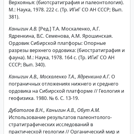
Верхоянья: (биотсратиграфия и палеонтология).
М.: Наука, 1978. 222 с. (Тр. ИГиГ СО АН СССР; Вып.
381).
Каныгин А.В.
[Ред.] Т.А. Москаленко, А.Г.
Ядренкина, В.С. Семенова, А.М. Ярошинская.
Ордовик Сибирской платфоры: Опорные
разрезы верхнего ордовика: (биостратиграфия и
фауна). М.: Наука, 1978. 164 с. (Тр. ИГиГ СО АН
СССР; Вып. 340).
Каныгин А.В., Москаленко Т.А., Ядренкина А.Г.
О
пограничных отложениях нижнего и среднего
ордовика на Сибирской платформе // Геология и
геофизика. 1980. № 6. С. 13-19.
Дубатолов В.Н., Каныгин А.В., Обут А.М.
Использование результатов палеонтолого-
стратиграфических исследований в
практической геологии // Органический мир и