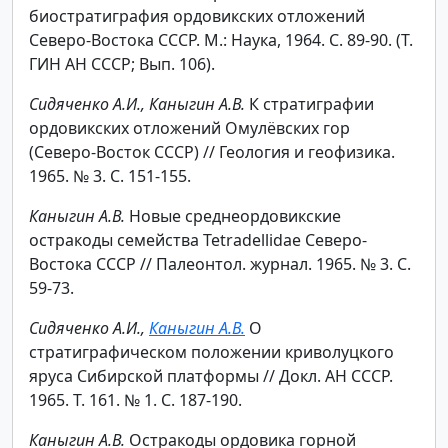
биостратиграфия ордовикских отложений
Северо-Востока СССР. М.: Наука, 1964. С. 89-90. (Т.
ГИН АН СССР; Вып. 106).
Сидяченко А.И., Каныгин А.В.
К стратиграфии
ордовикских отложений Омулёвских гор
(Северо-Восток СССР) // Геология и геофизика.
1965. № 3. С. 151-155.
Каныгин А.В.
Новые среднеордовикские
остракоды семейства Tetradellidae Северо-
Востока СССР // Палеонтол. журнал. 1965. № 3. С.
59-73.
Сидяченко А.И.,
Каныгин А.В.
О
стратиграфическом положении криволуцкого
яруса Сибирской платформы // Докл. АН СССР.
1965. Т. 161. № 1. С. 187-190.
Каныгин А.В.
Остракоды ордовика горной