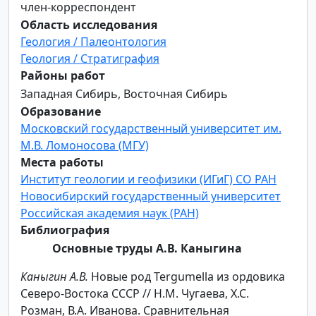
член-корреспондент
Область исследования
Геология / Палеонтология
Геология / Стратиграфия
Районы работ
Западная Сибирь, Восточная Сибирь
Образование
Московский государственный университет им.
М.В. Ломоносова (МГУ)
Места работы
Институт геологии и геофизики (ИГиГ) СО РАН
Новосибирский государственный университет
Российская академия наук (РАН)
Библиография
Основные труды А.В. Каныгина
Каныгин А.В.
Новые род Tergumella из ордовика
Северо-Востока СССР // Н.М. Чугаева, Х.С.
Розман, В.А. Иванова. Сравнительная