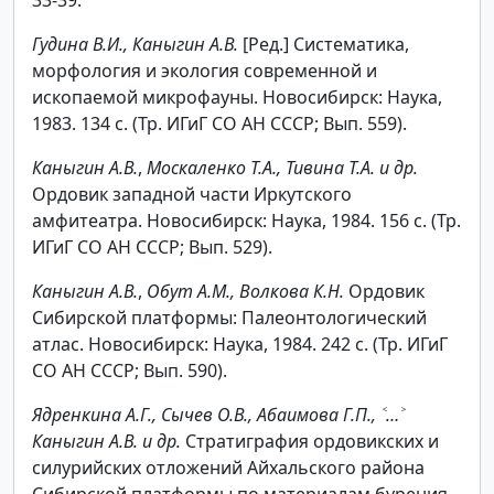
Гудина В.И., Каныгин А.В.
[Ред.] Систематика,
морфология и экология современной и
ископаемой микрофауны. Новосибирск: Наука,
1983. 134 с. (Тр. ИГиГ СО АН СССР; Вып. 559).
Каныгин А.В.
,
Москаленко Т.А., Тивина Т.А. и др.
Ордовик западной части Иркутского
амфитеатра. Новосибирск: Наука, 1984. 156 с. (Тр.
ИГиГ СО АН СССР; Вып. 529).
Каныгин А.В.
,
Обут А.М., Волкова К.Н.
Ордовик
Сибирской платформы: Палеонтологический
атлас. Новосибирск: Наука, 1984. 242 с. (Тр. ИГиГ
СО АН СССР; Вып. 590).
Ядренкина А.Г., Сычев О.В., Абаимова Г.П., ˂…˃
Каныгин А.В. и др.
Стратиграфия ордовикских и
силурийских отложений Айхальского района
Сибирской платформы по материалам бурения