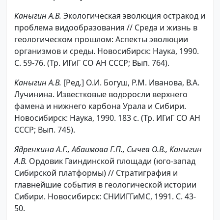
Каныгин А.В.
Экологическая эволюция остракод и
проблема видообразования // Среда и жизнь в
геологическом прошлом: Аспекты эволюции
организмов и среды. Новосибирск: Наука, 1990.
С. 59-76. (Тр. ИГиГ СО АН СССР; Вып. 764).
Каныгин А.В.
[Ред.] О.И. Богуш, Р.М. Иванова, В.А.
Лучинина. Известковые водоросли верхнего
фамена и нижнего карбона Урала и Сибири.
Новосибирск: Наука, 1990. 183 с. (Тр. ИГиГ СО АН
СССР; Вып. 745).
Ядренкина А.Г., Абаимова Г.П., Сычев О.В., Каныгин
А.В.
Ордовик Гаиндинской площади (юго-запад
Сибирской платформы) // Стратиграфия и
главнейшие события в геологической истории
Сибири. Новосибирск: СНИИГГиМС, 1991. С. 43-
50.