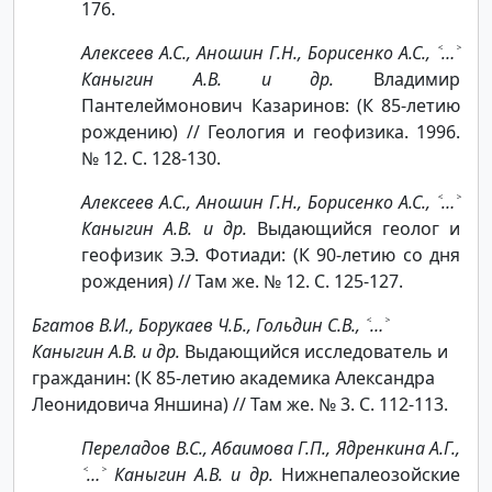
176.
Алексеев А.С., Аношин Г.Н., Борисенко А.С., ˂…˃
Каныгин А.В. и др.
Владимир
Пантелеймонович Казаринов: (К 85-летию
рождению) // Геология и геофизика. 1996.
№ 12. С. 128-130.
Алексеев А.С., Аношин Г.Н., Борисенко А.С., ˂…˃
Каныгин А.В. и др.
Выдающийся геолог и
геофизик Э.Э. Фотиади: (К 90-летию со дня
рождения) // Там же. № 12. С. 125-127.
Бгатов В.И., Борукаев Ч.Б., Гольдин С.В., ˂…˃
Каныгин А.В. и др.
Выдающийся исследователь и
гражданин: (К 85-летию академика Александра
Леонидовича Яншина) // Там же. № 3. С. 112-113.
Переладов В.С., Абаимова Г.П., Ядренкина А.Г.,
˂…˃ Каныгин А.В. и др.
Нижнепалеозойские