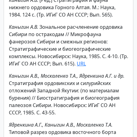
нижнего ордовика Горного Алтая. М.: Наука,
1984. 124 с. (Тр. ИГиГ СО АН СССР; Вып. 565).
Каныгин А.В.
Зональное расчленение ордовика
Сибири по остракодам // Микрофауна
фанерозоя Сибири и смежных регионов:
Стратиграфические и биогеографические
комплексы. Новосибирск: Наука, 1985. С. 4-10. (Тр.
ИГиГ СО АН СССР; Вып. 615).
URL
Каныгин А.В., Москаленко Т.А., Ядренкина А.Г. и др.
Стратиграфия ордовикских и силурийских
отложений Западной Якутии: (по материалам
бурения) // Биостратиграфия и биогеография
палеозоя Сибири. Новосибирск: ИГиГ СО АН
СССР, 1985. С. 43-55.
Ядренкина А.Г., Каныгин А.В., Москаленко Т.А.
Типовой разрез ордовика восточного борта