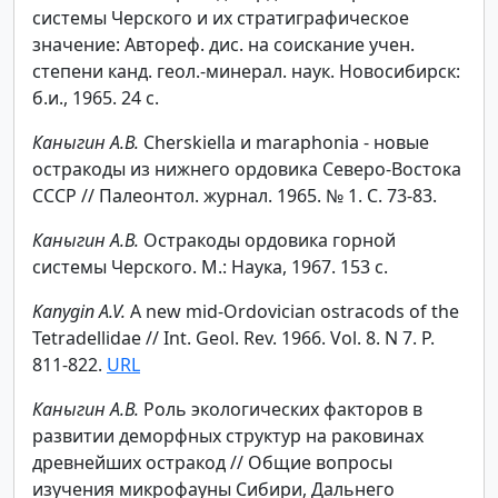
системы Черского и их стратиграфическое
значение: Автореф. дис. на соискание учен.
степени канд. геол.-минерал. наук. Новосибирск:
б.и., 1965. 24 с.
Каныгин А.В.
Cherskiella и maraphonia - новые
остракоды из нижнего ордовика Северо-Востока
СССР // Палеонтол. журнал. 1965. № 1. С. 73-83.
Каныгин А.В.
Остракоды ордовика горной
системы Черского. М.: Наука, 1967. 153 с.
Kanygin A.V.
A new mid-Ordovician ostracods of the
Tetradellidae // Int. Geol. Rev. 1966. Vol. 8. N 7. P.
811-822.
URL
Каныгин А.В.
Роль экологических факторов в
развитии деморфных структур на раковинах
древнейших остракод // Общие вопросы
изучения микрофауны Сибири, Дальнего