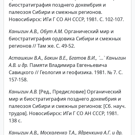
биостратиграфия позднего докембрия и
палеозоя Сибири и смежных регионов.
Новосибирск: ИГи Г СО АН СССР, 1981. С. 102-107.
Каныгин А.В., Обут А.М.
Органический мир и
биостратиграфия ордовика Сибири и смежных
регионов // Там же. С. 49-52.
Асташкин В.А., Бакин В.Е., Бгатов В.И., ˂…˃ Каныгин
А.В. и др.
Памяти Владимира Евгеньевича
Савицкого // Геология и геофизика. 1981. № 7. С.
157-158.
Каныгин А.В.
[Ред., Предисловие] Органический
мир и биостратиграфия позднего докембрия и
палеозоя Сибири и смежных регионов: [Сб. науч.
трудов]. Новосибирск: ИГи Г СО АН СССР, 1981.
138 с.
Каныгин А.В., Москаленко Т.А., Ядренкина А.Г. и др.