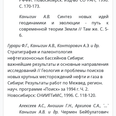
С. 170-173.
Каныгин А.В.
Синтез новых идей
геодинамики и эволюции - путь к
современной теории Земли // Там же. С. 5-
6.
Гурари Ф.Г., Каныгин А.В., Конторович А.Э. и др.
Стратиграфия и палеонтология
нефтегазоносных бассейнов Сибири:
важнейшие результаты и основные направления
исследований // Геология и проблемы поисков
новых крупных месторождений нефти и газа в
Сибири: Результаты работ по Межвед. регион.
науч. программе «Поиск» за 1994 г. Ч. 2.
Новосибирск: СНИИГГиМС, 1996. С. 118-120.
Алексеев А.С., Аношин Г.Н., Архипов С.А., ˂…˃
Каныгин А.В. и др.
Чермен Бейбулатович