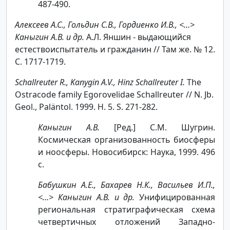
487-490.
Алексеев А.С., Гольдин С.В., Гордиенко И.В., <…>
Каныгин А.В. и др.
А.Л. Яншин - выдающийся
естествоиспытатель и гражданин // Там же. № 12.
С. 1717-1719.
Schallreuter R., Kanygin A.V., Hinz Schallreuter I.
The
Ostracode family Egorovelidae Schallreuter // N. Jb.
Geol., Paläntol. 1999. H. 5. S. 271-282.
Каныгин А.В.
[Ред.] С.М. Шугрин.
Космическая организованность биосферы
и ноосферы. Новосибирск: Наука, 1999. 496
с.
Бабушкин А.Е., Бахарев Н.К., Васильев И.П.,
<…> Каныгин А.В. и др.
Унифицированная
региональная стратиграфическая схема
четвертичных отложений Западно-