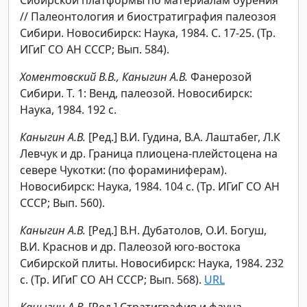
// Палеонтология и биостратиграфия палеозоя
Сибири. Новосибирск: Наука, 1984. С. 17-25. (Тр.
ИГиГ СО АН СССР; Вып. 584).
Хоментовский В.В., Каныгин А.В.
Фанерозой
Сибири. Т. 1: Венд, палеозой. Новосибирск:
Наука, 1984. 192 с.
Каныгин А.В.
[Ред.] В.И. Гудина, В.А. Лаштабег, Л.К
Левчук и др. Граница плиоцена-плейстоцена на
севере Чукотки: (по фораминиферам).
Новосибирск: Наука, 1984. 104 с. (Тр. ИГиГ СО АН
СССР; Вып. 560).
Каныгин А.В.
[Ред.] В.Н. Дубатолов, О.И. Богуш,
В.И. Краснов и др. Палеозой юго-востока
Сибирской плиты. Новосибирск: Наука, 1984. 232
с. (Тр. ИГиГ СО АН СССР; Вып. 568).
URL
Каныгин А.В.
[Ред.] Стратиграфия и фауна