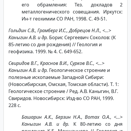
его обрамления: Тез. докладов 2
металлогенического совещания. Иркутск:
Ин-т геохимии СО РАН, 1998. С. 49-51.
Гольдин С.В., Грамберг И.С., Добрецов Н.Л., <…>
Каныгин А.В. и др.
Борис Сергеевич Соколов: (К
85-летию со дня рождения) // Геология и
геофизика. 1999. № 4. С. 649-652.
Свиридов В.Г., Краснов В.И., Сурков В.С., <…>
Каныгин А.В. и др.
Геологическое строение и
полезные ископаемые Западной Сибири:
(Новосибирская, Омская, Томская области). Т. 1:
Геологическое строение / Ред. А.В. Каныгин, В.Г.
Свиридов. Новосибирск: Изд-во СО РАН, 1999.
228 с.
Башарин А.К., Берзин Н.А., Вотах О.А., <…>
Каныгин А.В. и др.
К 80-летию со дня
рождения К.Б. Мокшанцева // Геология и