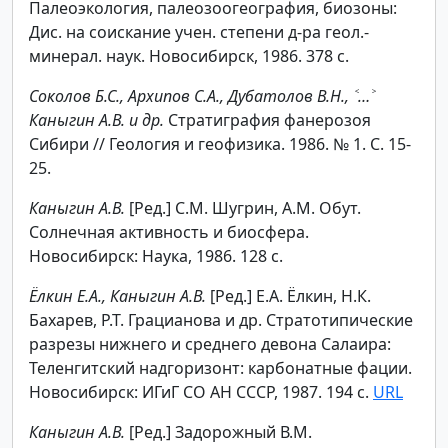
Палеоэкология, палеозоогеография, биозоны:
Дис. на соискание учен. степени д-ра геол.-
минерал. наук. Новосибирск, 1986. 378 с.
Соколов Б.С., Архипов С.А., Дубатолов В.Н., ˂…˃
Каныгин А.В. и др.
Стратиграфия фанерозоя
Сибири // Геология и геофизика. 1986. № 1. С. 15-
25.
Каныгин А.В.
[Ред.] С.М. Шугрин, А.М. Обут.
Солнечная активность и биосфера.
Новосибирск: Наука, 1986. 128 с.
Ёлкин Е.А., Каныгин А.В.
[Ред.]
Е.А. Ёлкин, Н.К.
Бахарев, Р.Т. Грацианова и др. Стратотипические
разрезы нижнего и среднего девона Салаира:
Теленгитский надгоризонт: карбонатные фации.
Новосибирск: ИГиГ СО АН СССР, 1987. 194 с.
URL
Каныгин А.В.
[Ред.] Задорожный В.М.