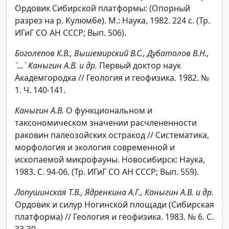
Ордовик Сибирской платформы: (Опорный
разрез на р. Кулюмбе). М.: Наука, 1982. 224 с. (Тр.
ИГиГ СО АН СССР; Вып. 506).
Боголепов К.В., Вышемирский В.С., Дубатолов В.Н.,
˂…˃ Каныгин А.В. и др.
Первый доктор наук
Академгородка // Геология и геофизика. 1982. №
1. Ч. 140-141.
Каныгин А.В.
О функциональном и
таксономическом значении расчлененности
раковин палеозойских остракод // Систематика,
морфология и экология современной и
ископаемой микрофауны. Новосибирск: Наука,
1983. С. 94-06. (Тр. ИГиГ СО АН СССР; Вып. 559).
Лопушинская Т.В., Ядренкина А.Г., Каныгин А.В. и др.
Ордовик и силур Ногинской площади (Сибирская
платформа) // Геология и геофизика. 1983. № 6. С.
33-39.