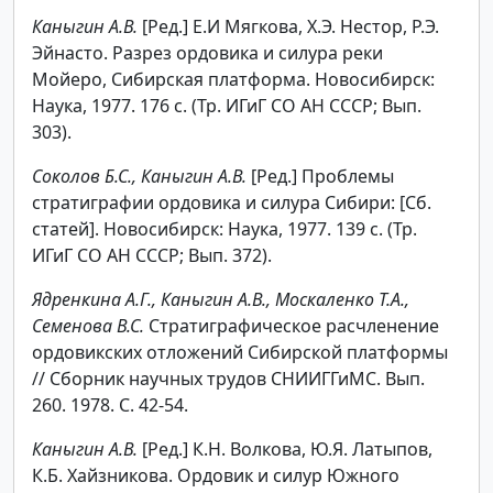
Каныгин А.В.
[Ред.] Е.И Мягкова, Х.Э. Нестор, Р.Э.
Эйнасто. Разрез ордовика и силура реки
Мойеро, Сибирская платформа. Новосибирск:
Наука, 1977. 176 с. (Тр. ИГиГ СО АН СССР; Вып.
303).
Соколов Б.С., Каныгин А.В.
[Ред.] Проблемы
стратиграфии ордовика и силура Сибири: [Сб.
статей]. Новосибирск: Наука, 1977. 139 с. (Тр.
ИГиГ СО АН СССР; Вып. 372).
Ядренкина А.Г., Каныгин А.В., Москаленко Т.А.,
Семенова В.С.
Стратиграфическое расчленение
ордовикских отложений Сибирской платформы
// Сборник научных трудов СНИИГГиМС. Вып.
260. 1978. С. 42-54.
Каныгин А.В.
[Ред.] К.Н. Волкова, Ю.Я. Латыпов,
К.Б. Хайзникова. Ордовик и силур Южного