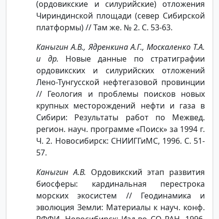
(ордовикские и силурийские) отложения
Чириндинской площади (север Сибирской
платформы) // Там же. № 2. С. 53-63.
Каныгин А.В., Ядренкина А.Г., Москаленко Т.А.
и др.
Новые данные по стратиграфии
ордовикских и силурийских отложений
Лено-Тунгусской нефтегазовой провинции
// Геология и проблемы поисков новых
крупных месторождений нефти и газа в
Сибири: Результаты работ по Межвед.
регион. науч. программе «Поиск» за 1994 г.
Ч. 2. Новосибирск: СНИИГГиМС, 1996. С. 51-
57.
Каныгин А.В.
Ордовикский этап развития
биосферы: кардинальная перестрока
морских экосистем // Геодинамика и
эволюция Земли: Материалы к науч. конф.
РФФИ. Новосибирск: Изд-во СО РАН, 1996.