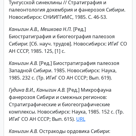
Тунгусской синеклины // Стратиграфия и
палеонтология докембрия и фанерозоя Сибири.
Новосибирск: СНИИГГиМС, 1985. С. 46-53.
Каныгин А.В., Мешкова Н.П.
[Ред.]
Биостратиграфия и биогеография палеозоя
Сибири: [Сб. науч. трудов]. Новосибирск: ИГиГ СО
АН СССР, 1985. 125, [1] с.
Каныгин А.В.
[Ред.] Биостратиграфия палеозоя
Западной Сибири. 1985. Новосибирск: Наука,
1985. 232 с. (Тр. ИГиГ СО АН СССР; Вып. 619).
Гудина В.И., Каныгин А.В.
[Ред.] Микрофауна
фанерозоя Сибири и смежных регионов:
Стратиграфические и биогеографические
комплексы. Новосибирск: Наука, 1985. 152 с. (Тр.
ИГиГ СО АН СССР; Вып. 615).
URL
Каныгин А.В.
Остракоды ордовика Сибири: