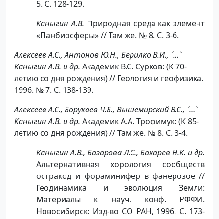
5. С. 128-129.
Каныгин А.В.
Природная среда как элемент
«Панбиосферы» // Там же. № 8. С. 3-6.
Алексеев А.С., Антонов Ю.Н., Берилко В.И., ˂…˃
Каныгин А.В. и др.
Академик В.С. Сурков: (К 70-
летию со дня рождения) // Геология и геофизика.
1996. № 7. С. 138-139.
Алексеев А.С., Борукаев Ч.Б., Вышемирский В.С., ˂…˃
Каныгин А.В. и др.
Академик А.А. Трофимук: (К 85-
летию со дня рождения) // Там же. № 8. С. 3-4.
Каныгин А.В., Базарова Л.С., Бахарев Н.К. и др.
Альтернативная хорология сообществ
остракод и фораминифер в фанерозое //
Геодинамика и эволюция Земли:
Материалы к науч. конф. РФФИ.
Новосибирск: Изд-во СО РАН, 1996. С. 173-