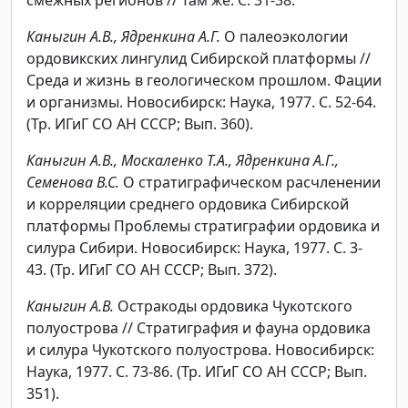
Каныгин А.В., Ядренкина А.Г.
О палеоэкологии
ордовикских лингулид Сибирской платформы //
Среда и жизнь в геологическом прошлом. Фации
и организмы. Новосибирск: Наука, 1977. С. 52-64.
(Тр. ИГиГ СО АН СССР; Вып. 360).
Каныгин А.В., Москаленко Т.А., Ядренкина А.Г.,
Семенова В.С.
О стратиграфическом расчленении
и корреляции среднего ордовика Сибирской
платформы Проблемы стратиграфии ордовика и
силура Сибири. Новосибирск: Наука, 1977. С. 3-
43. (Тр. ИГиГ СО АН СССР; Вып. 372).
Каныгин А.В.
Остракоды ордовика Чукотского
полуострова // Стратиграфия и фауна ордовика
и силура Чукотского полуострова. Новосибирск:
Наука, 1977. С. 73-86. (Тр. ИГиГ СО АН СССР; Вып.
351).