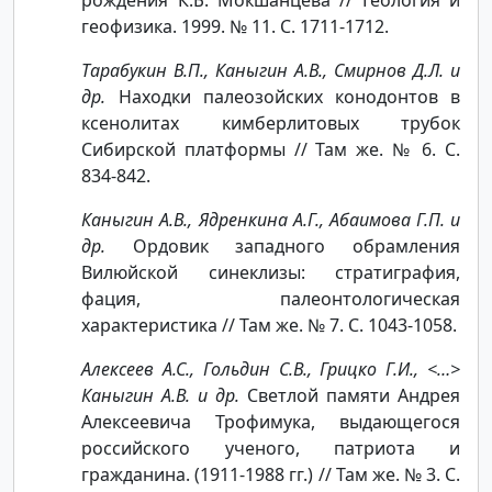
геофизика. 1999. № 11. С. 1711-1712.
Тарабукин В.П., Каныгин А.В., Смирнов Д.Л. и
др.
Находки палеозойских конодонтов в
ксенолитах кимберлитовых трубок
Сибирской платформы // Там же. № 6. С.
834-842.
Каныгин А.В., Ядренкина А.Г., Абаимова Г.П. и
др.
Ордовик западного обрамления
Вилюйской синеклизы: стратиграфия,
фация, палеонтологическая
характеристика // Там же. № 7. С. 1043-1058.
Алексеев А.С., Гольдин С.В., Грицко Г.И., <…>
Каныгин А.В. и др.
Светлой памяти Андрея
Алексеевича Трофимука, выдающегося
российского ученого, патриота и
гражданина. (1911-1988 гг.) // Там же. № 3. С.