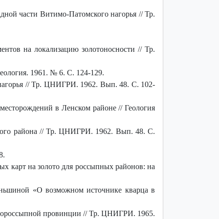
дной части Витимо-Патомского нагорья // Тр.
ентов на локализацию золотоносности // Тр.
ология. 1961. № 6. С. 124-129.
горья // Тр. ЦНИГРИ. 1962. Вып. 48. С. 102-
месторождений в Ленском районе // Геология
го района // Тр. ЦНИГРИ. 1962. Вып. 48. С.
8.
х карт на золото для россыпных районов: на
киньшиной «О возможном источнике кварца в
тороссыпной провинции // Тр. ЦНИГРИ. 1965.