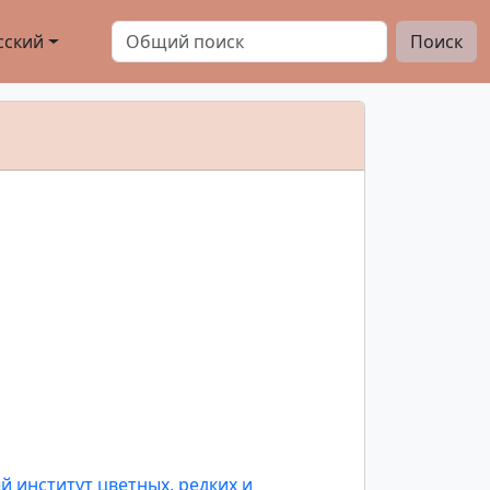
сский
Поиск
 институт цветных, редких и