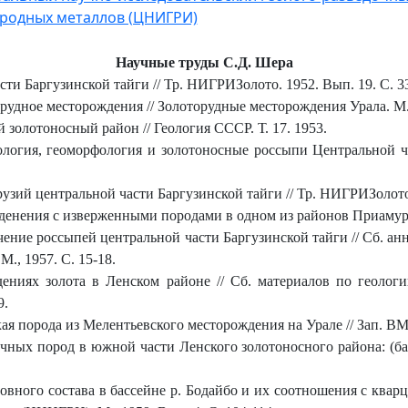
родных металлов (ЦНИГРИ)
Научные труды С.Д. Шера
ти Баргузинской тайги // Тр. НИГРИЗолото. 1952. Вып. 19. С. 33
рудное месторождения // Золоторудные месторождения Урала. М.,
золотоносный район // Геология СССР. Т. 17. 1953.
ология, геоморфология и золотоносные россыпи Центральной ч
зий центральной части Баргузинской тайги // Тр. НИГРИЗолото. 
уденения с изверженными породами в одном из районов Приамурья
ение россыпей центральной части Баргузинской тайги // Сб. анн
М., 1957. С. 15-18.
ениях золота в Ленском районе // Сб. материалов по геолог
9.
я порода из Мелентьевского месторождения на Урале // Зап. ВМО
чных пород в южной части Ленского золотоносного района: (ба
ного состава в бассейне р. Бодайбо и их соотношения с кварц