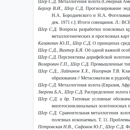
Шер С.Д.
Металлогения золота (Северная Амер
Бергер В.И., Шер С.Д.
Прогнозирование энд
Н.А. Бородаевского и Н.А. Фогельма
дек. 1971 г.]: Итоги совещания. Л.: ВС
Шер С.Д.
Вопросы разработки поисковых кр
металлогенических и прогнозных карт р
Казакевич Ю.П., Шер С.Д.
О принципах сред
Шер С.Д., Вихтер Б.Я.
Об одной важной особ
Шер С.Д.
Перспективы дорифейской золотонос
Воларович Г.П., Шер С.Д.
Промышленные типы 
Шер С.Д., Лайпанов Х.Х., Нагорная Т.В.
Кла
образования // Метасоматизм и рудооб
Шер С.Д.
Металлогения золота (Евразия, Афр
Зверева Б.А., Шер С.Д.
Распределение золота 
Шер С.Д. и др.
Типовые условные обозначе
миогеосинклинальных золотоносных пр
Шер С.Д.
Сравнительная металлогения золо
полезных ископаемых. Т. 11. Проблемы
Петровская Н.В., Сафонов Ю.Г., Шер С.Д.
Фо