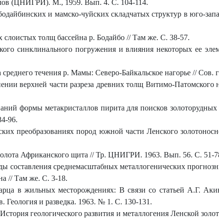
ов (ЦНИГРИ). М., 1959. Вып. 4. С. 104-114.
бодайбинских и мамско-чуйских складчатых структур в юго-запа
слоистых толщ бассейна р. Бодайбо // Там же. С. 38-57.
кого синклинального погружения и влияния некоторых ее элем
среднего течения р. Мамы: Северо-Байкальское нагорье // Сов. ге
нении верхней части разреза древних толщ Витимо-Патомского на
ваний формы метакристаллов пирита для поисков золоторудных 
4-96.
ких преобразованиях пород южной части Ленского золотоносно
лота Африканского щита // Тр. ЦНИГРИ. 1963. Вып. 56. С. 51-7
ы составления среднемасштабных металлогенических прогнозны
 // Там же. С. 3-18.
арца в жильных месторождениях: В связи со статьей А.Г. А
 Геология и разведка. 1963. № 1. С. 130-131.
.
История геологического развития и металлогения Ленской золо