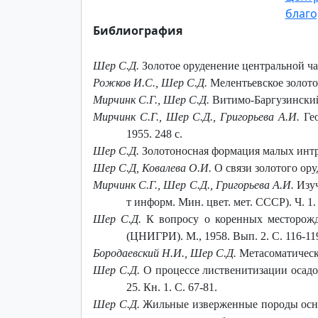
благо
Библиография
Шер С.Д.
Золотое оруденение центральной час
Рожков И.С., Шер С.Д.
Мелентьевское золото
Мирчинк С.Г., Шер С.Д.
Витимо-Баргузинский 
Мирчинк С.Г., Шер С.Д., Григорьева А.И.
Ге
1955. 248 с.
Шер С.Д.
Золотоносная формация малых интру
Шер С.Д, Ковалева О.И.
О связи золотого ор
Мирчинк С.Г., Шер С.Д., Григорьева А.И.
Изуч
т информ. Мин. цвет. мет. СССР). Ч. 1. 
Шер С.Д.
К вопросу о коренных месторожд
(ЦНИГРИ). М., 1958. Вып. 2. С. 116-11
Бородаевский Н.И., Шер С.Д.
Метасоматическа
Шер С.Д.
О процессе лиственитизации осадо
25. Кн. 1. С. 67-81.
Шер С.Д.
Жильные изверженные породы основ