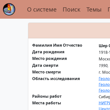
О системе
Поиск
Темы
Фамилия Имя Отчество
Шер 
Дата рождения
1918-
Место рождения
Моско
Дата смерти
1990,
Место смерти
г. Мо
Область исследования
Геоло
Геоло
Геоло
Районы работ
Сибир
Места работы
НИГР
Центр