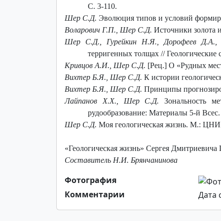
С. 3-110.
Шер С.Д.
Эволюция типов и условий формиров
Воларович Г.П., Шер С.Д.
Источники золота и
Шер С.Д.,
Гурейкин Н.Я., Дорофеев Д.А.
терригенных толщах // Геологические 
Кривцов А.И., Шер С.Д.
[Рец.] О «Рудных мес
Вихтер Б.Я., Шер С.Д.
К истории геологическ
Вихтер Б.Я., Шер С.Д.
Принципы прогнозирова
Лайпанов Х.Х., Шер С.Д.
Зональность м
рудообразование: Материалы 5-й Всес. к
Шер С.Д.
Моя геологическая жизнь. М.: ЦНИГ
«Геологическая жизнь» Сергея Дмитриевича Ш
Составитель Н.И. Брянчанинова
Фотография
Комментарии
Дата с