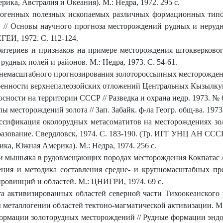
ика, Австралия и Океания). М.: Недра, 1972. 295 с.
огенных полезных ископаемых различных формационных типов
н // Основы научного прогноза месторождений рудных и неруд
ЕГЕИ, 1972. С. 112-124.
итериев и признаков на примере месторождения штокверковог
удных полей и районов. М.: Недра, 1973. С. 54-61.
немасштабного прогнозирования золотороссыпных месторождений
енности верхнепалеозойских отложений Центральных Кызылкумов 
ности на территории СССР // Разведка и охрана недр. 1973. № 6.
месторождений золота // Зап. Забайк. ф-ла Геогр. общ-ва. 1973. 
ссификация околорудных метасоматитов на месторождениях зол
разование. Свердловск, 1974. С. 183-190. (Тр. ИГГ УНЦ АН СССР
ика, Южная Америка). М.: Недра, 1974. 256 с.
и мышьяка в рудовмещающих породах месторождения Кокпатас // З
ния и методика составления средне- и крупномасштабных про
овинций и областей. М.: ЦНИГРИ, 1974. 69 с.
та активизированных областей северной части Тихоокеанского 
 металлогении областей тектоно-магматической активизации. М.
рмации золоторудных месторождений // Рудные формации эндоге