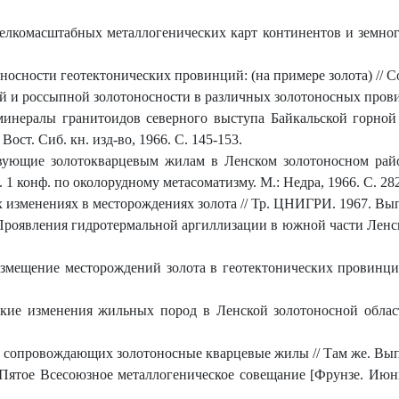
елкомасштабных металлогенических карт континентов и земног
сности геотектонических провинций: (на примере золота) // Сов
и россыпной золотоносности в различных золотоносных провинц
инералы гранитоидов северного выступа Байкальской горной 
ост. Сиб. кн. изд-во, 1966. С. 145-153.
вующие золотокварцевым жилам в Ленском золотоносном райо
. 1 конф. по околорудному метасоматизму. М.: Недра, 1966. С. 28
изменениях в месторождениях золота // Тр. ЦНИГРИ. 1967. Вып.
Проявления гидротермальной аргиллизации в южной части Ленско
змещение месторождений золота в геотектонических провинциях
кие изменения жильных пород в Ленской золотоносной облас
сопровождающих золотоносные кварцевые жилы // Там же. Вып. 
Пятое Всесоюзное металлогеническое совещание [Фрунзе. Июнь 