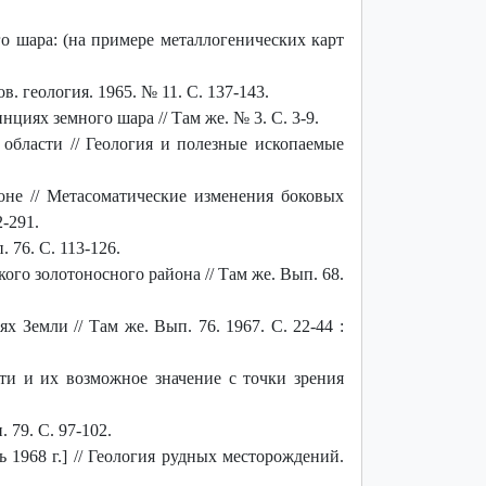
о шара: (на примере металлогенических карт
. геология. 1965. № 11. С. 137-143.
иях земного шара // Там же. № 3. С. 3-9.
области // Геология и полезные ископаемые
не // Метасоматические изменения боковых
2-291.
 76. С. 113-126.
го золотоносного района // Там же. Вып. 68.
 Земли // Там же. Вып. 76. 1967. С. 22-44 :
ти и их возможное значение с точки зрения
79. С. 97-102.
1968 г.] // Геология рудных месторождений.