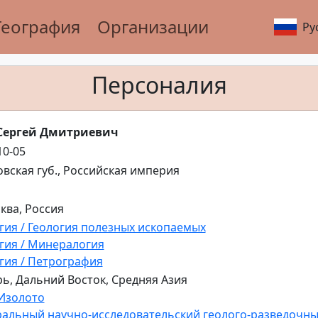
География
Организации
Ру
Персоналия
Сергей Дмитриевич
10-05
вская губ., Российская империя
сква, Россия
гия / Геология полезных ископаемых
гия / Минералогия
гия / Петрография
ь, Дальний Восток, Средняя Азия
Изолото
альный научно-исследовательский геолого-разведочный