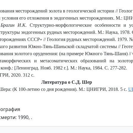
ания месторождений золота в геологической истории // Геологи
 условия его отложения в эндогенных месторождениях. М.: ЦНИ
, Брагин И.К.
Структурно-морфологические особенности и у
структуры эндогенных рудных месторождений. М.: Наука, 1978. С
торождениях СССР» // Геология рудных месторождений. 1979. № 
ого развития Южно-Тянь-Шаньской складчатой системы // Геотект
ния золотого оруденения: (на примере Южного Тянь-Шаня) // Со
етаморфических и метасоматических образований на золото
онф.: [Ленинград. Нояб. 1982 г.]. М.: Наука, 1984. С. 277-282.
РИ, 2020. 312 с.
Литература о С.Д. Шер
ера: (К 100-летию со дня рождения). М.: ЦНИГРИ, 2018. 5 с.
U
мерти: 1990, .