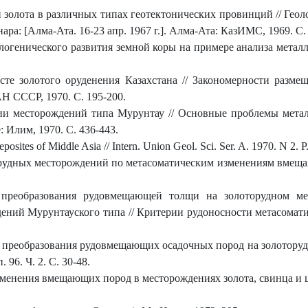
золота в различных типах геотектонических провинций // Гео
ра: [Алма-Ата. 16-23 апр. 1967 г.]. Алма-Ата: КазИМС, 1969. С. 
логенического развития земной коры на примере анализа металл
сте золотого оруденения Казахстана // Закономерности разме
Н СССР, 1970. С. 195-200.
ии месторождений типа Мурунтау // Основные проблемы металл
: Илим, 1970. С. 436-443.
deposites of Middle Asia // Intern. Union Geol. Sci. Ser. A. 1970. N 2. 
рудных месторождений по метасоматическим изменениям вмещаю
 преобразования рудовмещающей толщи на золоторудном м
ний Мурунтауского типа // Критерии рудоносности метасоматито
преобразования рудовмещающих осадочных пород на золотору
96. Ч. 2. С. 30-48.
зменения вмещающих пород в месторождениях золота, свинца и ци