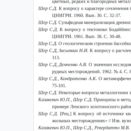
цветных, редких и благородных металл
Шер С.Д.
К вопросу о характере сочленения 
ЦНИГРИ. 1960. Вып. 30. С. 32-37.
Шер С.Д.
Сульфидная минерализация древних 
Шер С.Д.
К вопросу о тектонике Бодайбинс
ЦНИГРИ. 1961. Вып. 38. С. 30-48.
Шер С.Д.
О геологическом строении бассейна 
Шер С.Д, Засыпкин Н.И.
К вопросу о расчле
113.
Шер С.Д, Демченко А.В.
О значении исследо
рудных месторождений. 1962. № 4. С. 8
Шер С.Д., Кондратенко А.К.
О метаморфичес
75-101.
Шер С.Д.
Некоторые вопросы металлогении зо
Казакевич Ю.П., Шер С.Д.
Принципы и метод
примере Ленского золотоносного района
Шер С.Д.
[Рец.]
К вопросу об источнике кв
жильных месторождениях» // Изв. вузов.
Казакевич Ю.П., Шер С.Д., Ревердатто М.В