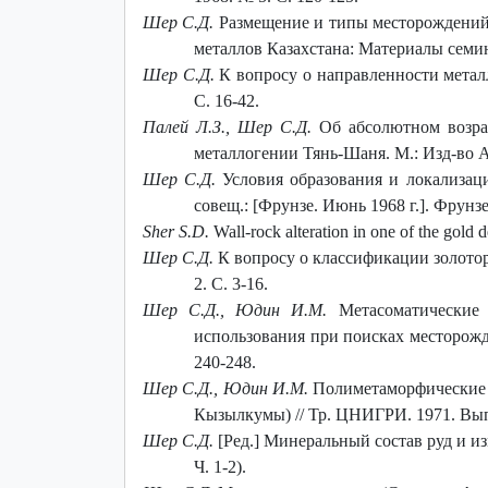
Шер С.Д.
Размещение и типы месторождений 
металлов Казахстана: Материалы семина
Шер С.Д.
К вопросу о направленности метал
С. 16-42.
Палей Л.З., Шер С.Д.
Об абсолютном возра
металлогении Тянь-Шаня. М.: Изд-во А
Шер С.Д.
Условия образования и локализац
совещ.: [Фрунзе. Июнь 1968 г.]. Фрунзе
Sher S.D.
Wall-rock alteration in one of the gold 
Шер С.Д.
К вопросу о классификации золото
2. С. 3-16.
Шер С.Д., Юдин И.М.
Метасоматические
использования при поисках месторожде
240-248.
Шер С.Д., Юдин И.М.
Полиметаморфические 
Кызылкумы) // Тр. ЦНИГРИ. 1971. Вып. 
Шер С.Д.
[Ред.] Минеральный состав руд и и
Ч. 1-2).