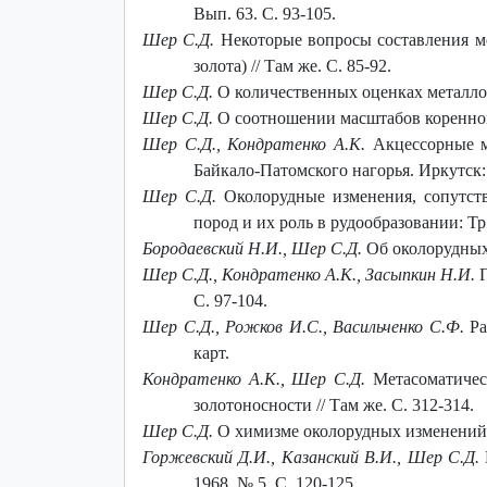
Вып. 63. С. 93-105.
Шер С.Д.
Некоторые вопросы составления м
золота) // Там же. С. 85-92.
Шер С.Д.
О количественных оценках металлоно
Шер С.Д.
О соотношении масштабов коренной 
Шер С.Д., Кондратенко А.К.
Акцессорные м
Байкало-Патомского нагорья. Иркутск: В
Шер С.Д.
Околорудные изменения, сопутст
пород и их роль в рудообразовании: Тр
Бородаевский Н.И., Шер С.Д.
Об околорудных 
Шер С.Д., Кондратенко А.К., Засыпкин Н.И.
С. 97-104.
Шер С.Д., Рожков И.С., Васильченко С.Ф.
Ра
карт.
Кондратенко А.К., Шер С.Д.
Метасоматичес
золотоносности // Там же. С. 312-314.
Шер С.Д.
О химизме околорудных изменений 
Горжевский Д.И., Казанский В.И., Шер С.Д.
1968. № 5. С. 120-125.