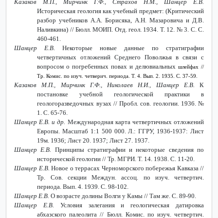
Казаков М.П., Мирчинк Г.Ф., Страхов Н.М., Шанцер Е.В.
Историческая геология как учебный предмет: (Критический
разбор учебников А.А. Борисяка, А.Н. Мазаровича и Д.В.
Наливкина) // Бюлл. МОИП. Отд. геол. 1934. Т. 12. № 3. С. С.
460-461.
Шанцер Е.В.
Некоторые новые данные по стратиграфии
четвертичных отложений Среднего Поволжья в связи с
вопросом о погребенных повах и делювиальных
шлейфах //
Тр. Комис. по изуч. четверич. периода. Т. 4. Вып. 2. 1935. С. 37-59.
Казаков М.П., Мирчинк Г.Ф., Николаев Н.И., Шанцер Е.В.
К
постановке учебной геологической практики в
геологоразведочных вузах // Пробл. сов. геологии. 1936. №
1. С. 65-76.
Шанцер Е.В. и др.
Международная карта четвертичных отложений
Европы. Масштаб 1:1 500 000. Л.: ГГРУ, 1936-1937: Лист
19м. 1936; Лист 20. 1937; Лист 27. 1937.
Шанцер Е.В.
Принципы стратиграфии и некоторые сведения по
исторической геологии // Тр. МГРИ. Т. 14. 1938. С. 11-20.
Шанцер Е.В.
Новое о террасах Черноморского побережья Кавказа //
Тр. Сов. секции Междун. ассоц. по изуч. четвертич.
периода. Вып. 4. 1939. С. 98-102.
Шанцер Е.В.
О возрасте долины Волги у Камы // Там же. С. 89-90.
Шанцер Е.В.
Условия залегания и геологическая датировка
абхазского палеолита // Бюлл. Комис. по изуч. четвертич.