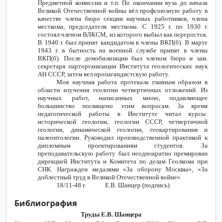
Предметной комиссии и т.п. По окончании вуза до начала
Великой Отечественной войны вёл профсоюзную работу в
качестве члена бюро секции научных работников, члена
месткома, председателя месткома. С 1925 г. по 1930 г.
состоял членом ВЛКСМ, из которого выбыл как переросток.
В 1940 г. был принят кандидатом в члены ВКП(б). В марте
1943 г. в бытность на военной службе принят в члены
ВКП(б). После демобилизации был членом бюро и зам.
секретаря парторганизации Института геологических наук
АН СССР, затем вел пропагандистскую работу.
Моя научная работа протекала главным образом в
области изучения геологии четвертичных отложений. Из
научных работ, написанных мною, подавляющее
большинство посвящено этим вопросам. За время
педагогической работы в Институте читал курсы:
исторической геологии, геологии СССР, четвертичной
геологии, динамической геологии, геокартирования и
палеонтологии. Руководил производственной практикой к
дипломным проектированиям студентов. За
преподавательскую работу был неоднократно премирован
дирекцией Института и Комитета по делам Геолкома при
СНК. Награжден медалями «За оборону Москвы», «За
доблестный труд в Великой Отечественной войне».
18/11-48 г. Е.В. Шанцер (подпись)
Библиография
Труды Е.В. Шанцера