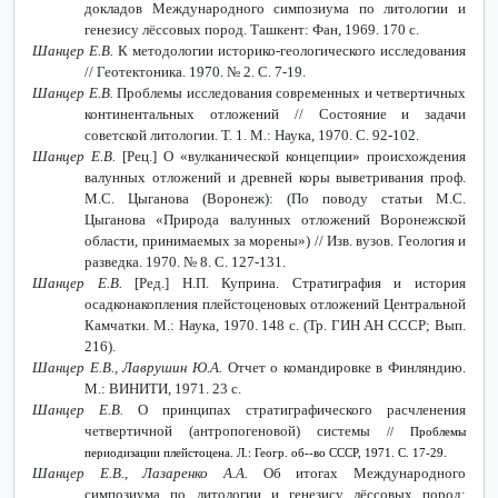
докладов Международного симпозиума по литологии и
генезису лёссовых пород. Ташкент: Фан, 1969. 170 с.
Шанцер Е.В.
К методологии историко-геологического исследования
// Геотектоника. 1970. № 2. С. 7-19.
Шанцер Е.В.
Проблемы исследования современных и четвертичных
континентальных отложений // Состояние и задачи
советской литологии. Т. 1. М.: Наука, 1970. С. 92-102.
Шанцер Е.В.
[Рец.] О «вулканической концепции» происхождения
валунных отложений и древней коры выветривания проф.
М.С. Цыганова (Воронеж): (По поводу статьи М.С.
Цыганова «Природа валунных отложений Воронежской
области, принимаемых за морены») // Изв. вузов. Геология и
разведка. 1970. № 8. С. 127-131.
Шанцер Е.В.
[Ред.] Н.П. Куприна. Стратиграфия и история
осадконакопления плейстоценовых отложений Центральной
Камчатки. М.: Наука, 1970. 148 с. (Тр. ГИН АН СССР; Вып.
216).
Шанцер Е.В., Лаврушин Ю.А.
Отчет о командировке в Финляндию.
М.: ВИНИТИ, 1971. 23 с.
Шанцер Е.В.
О принципах стратиграфического расчленения
четвертичной (антропогеновой) системы
// Проблемы
периодизации плейстоцена. Л.: Геогр. об--во СССР, 1971. С. 17-29.
Шанцер Е.В., Лазаренко А.А.
Об итогах Международного
симпозиума по литологии и генезису лёссовых пород: