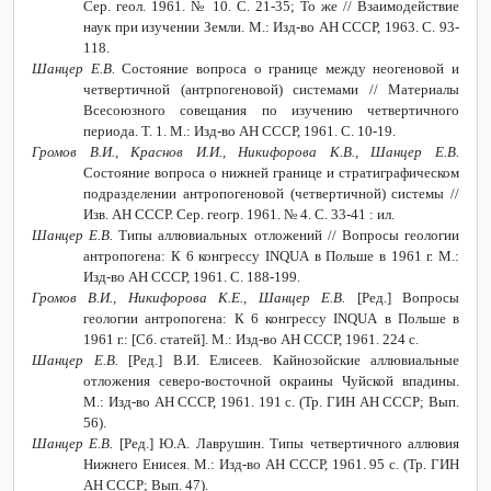
Сер. геол. 1961. № 10. С. 21-35; То же // Взаимодействие
наук при изучении Земли. М.: Изд-во АН СССР, 1963. С. 93-
118.
Шанцер Е.В.
Состояние вопроса о границе между неогеновой и
четвертичной (антрпогеновой) системами // Материалы
Всесоюзного совещания по изучению четвертичного
периода. Т. 1. М.: Изд-во АН СССР, 1961. С. 10-19.
Громов В.И., Краснов И.И., Никифорова К.В., Шанцер Е.В.
Состояние вопроса о нижней границе и стратиграфическом
подразделении антропогеновой (четвертичной) системы //
Изв. АН СССР. Сер. геогр. 1961. № 4. С. 33-41 : ил.
Шанцер Е.В.
Типы аллювиальных отложений // Вопросы геологии
антропогена: К 6 конгрессу
INQUA
в Польше в 1961 г. М.:
Изд-во АН СССР, 1961. С. 188-199.
Громов В.И., Никифорова К.Е., Шанцер Е.В.
[Ред.] Вопросы
геологии антропогена: К 6 конгрессу
INQUA
в Польше в
1961 г.: [Сб. статей]. М.: Изд-во АН СССР, 1961. 224 с.
Шанцер Е.В.
[Ред.] В.И. Елисеев. Кайнозойские аллювиальные
отложения северо-восточной окраины Чуйской впадины.
М.: Изд-во АН СССР, 1961. 191 с. (Тр. ГИН АН СССР; Вып.
56).
Шанцер Е.В.
[Ред.] Ю.А. Лаврушин. Типы четвертичного аллювия
Нижнего Енисея. М.: Изд-во АН СССР, 1961. 95 с. (Тр. ГИН
АН СССР; Вып. 47).