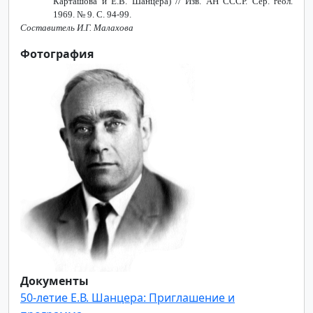
Карташова и Е.В. Шанцера) // Изв. АН СССР. Сер. геол.
1969. № 9. С. 94-99.
Составитель И.Г. Малахова
Фотография
Документы
50-летие Е.В. Шанцера: Приглашение и