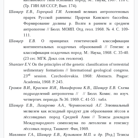
(Тр. ГИН АН СССР; Вып. 174).
Шанцер Е.В., Горецкий Г.И.
Аллювий великих антропогеновых
прарек Русской равнины: Прареки Камского бассейна.
Формирование долины р. Волги в раннем и среднем
антропогене // Бюлл. МОИП. Отд. геол. 1968. № 4. С. 109-
111.
Шанцер Е.В.
О принципах генетической классификации
континентальных осадочных образований // Генезис и
классификация осадочных пород. М
.:
Наука
, 1968.
С
. 35-40.
(23
сес
.
МГК
.
Докл
.
сов
.
геологов
).
Shantzer E.
V. On the principles of the genetic classification of terrestrial
sedimentary formations // International geological congress.
rd
23
session. Czechoslovakia. 1968: Abstracts. Prague:
Academia, 1968. P. 245.
Громов
В
.
И
.,
Краснов
И
.
И
.,
Никифорова
К
.
В
.,
Шанцер
Е
.
В
.
Схема
подразделений антропогена
// //
Бюлл
.
Комис
.
по изуч
.
четвертич
.
периода
.
№ 36. 1969. С. 41-55 : табл.
Шанцер Е.В., Лазаренко А.А., Черняховский А.Г.
Элювиальный
мелкозем как исходный продукт для образования лёссов и
лёссовидных пород Средней Азии // Тезисы докладов
Международного симпозиума по литологии и генезису
лёссовых пород. Ташкент: Фан, 1969.
Мавлянов Г.А., Шанцер Е.В., Кузьминов М.П. и др.
[Ред.] Тезисы