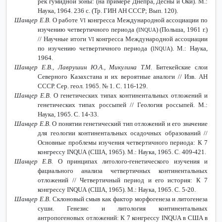
рек гумидной зоны: (на примере Днепра, Десны и Оки). М.:
Наука, 1964. 236 с. (Тр. ГИН АН СССР; Вып. 120).
Шанцер Е.В.
О работе
конгресса Международной ассоциации по
VI
изучению четвертичного периода (
) (Польша, 1961 г.)
INQUA
// Научные итоги
конгресса Международной ассоциации
VI
по изучению четвертичного периода (
). М.: Наука,
INQUA
1964.
Шанцер Е.В., Лаврушин Ю.А.,
Микулина Т.М.
Битекейские слои
Северного Казахстана и их вероятные аналоги // Изв. АН
СССР. Сер. геол. 1965. № 1. С. 116-129.
Шанцер Е.В.
О генетических типах континентальных отложений и
генетических типах россыпей // Геология россыпей. М.:
Наука, 1965. С. 14-33.
Шанцер Е.В.
О понятии генетический тип отложений и его значение
для геологии континентальных осадочных образований //
Основные проблемы изучения четвертичного периода: К 7
конгрессу
INQUA
(США, 1965). М.: Наука, 1965. С. 409-421.
Шанцер Е.В.
О принципах литолого-генетического изучения и
фациального анализа четвертичных континентальных
отложений // Четвертичный период и его история: К 7
конгрессу
INQUA
(США, 1965). М.: Наука, 1965. С. 5-20.
Шанцер Е.В.
Склоновый смыв как фактор морфогенеза и литогенеза
суши. Генезис и литология континентальных
антропогеновых отложений: К 7 конгрессу
INQUA
в США в