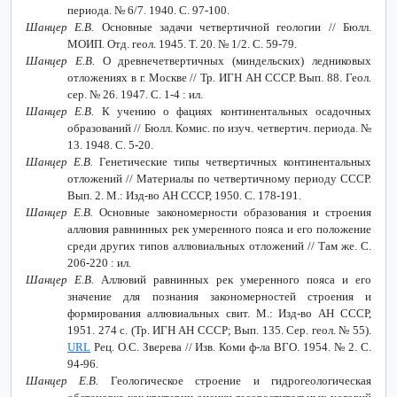
периода. № 6/7. 1940. С. 97-100.
Шанцер Е.В.
Основные задачи четвертичной геологии // Бюлл.
МОИП. Отд. геол. 1945. Т. 20. № 1/2. С. 59-79.
Шанцер Е.В.
О древнечетвертичных (миндельских) ледниковых
отложениях в г. Москве // Тр. ИГН АН СССР. Вып. 88. Геол.
сер. № 26. 1947. С. 1-4 : ил.
Шанцер Е.В.
К учению о фациях континентальных осадочных
образований // Бюлл. Комис. по изуч. четвертич. периода. №
13. 1948. С. 5-20.
Шанцер Е.В.
Генетические типы четвертичных континентальных
отложений // Материалы по четвертичному периоду СССР.
Вып. 2. М.: Изд-во АН СССР, 1950. С. 178-191.
Шанцер Е.В.
Основные закономерности образования и строения
аллювия равнинных рек умеренного пояса и его положение
среди других типов аллювиальных отложений // Там же. С.
206-220 : ил.
Шанцер Е.В.
Аллювий равнинных рек умеренного пояса и его
значение для познания закономерностей строения и
формирования аллювиальных свит. М.: Изд-во АН СССР,
1951. 274 с. (Тр. ИГН АН СССР; Вып. 135. Сер. геол. № 55).
URL
Рец. О.С. Зверева // Изв. Коми ф-ла ВГО. 1954. № 2. С.
94-96.
Шанцер Е.В.
Геологическое строение и гидрогеологическая