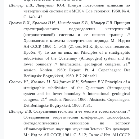
Шанцер Е.В., Лаврушин Ю.А.
Пленум постоянной комиссии по
четвертичной системе при МСК // Сов. геология. 1960. № 4.
С. 140-143.
Громов В.И., Краснов И.И., Никифорова К.В., Шанцер Е.В.
Принцип
стратиграфического подразделения четвертичной
(антропогеновой) системы и ее нижняя граница //
Хронология и коиматы четвертичного периода. М.: Изд-во
АН СССР, 1960. С. 5-18. (21 сес. МГК. Докл. сов. геологов:
Пробл.
4);
То же на англ
.
яз
. Principles of a stratigraphic
subdivision of the Quaternary (Antropogen) system and its
st
lower boundary // International geological congress. 21
session. Norden. 1960: Report. Pt. 4. Copenhagen: Det
Berlingske Bogtrykkeri, 1960. P. 7-26 : tabl.
Gromov V.I., Krasnov I.I. Nikiforova K.V., Schanzer E.V.
Principles of a
stratigraphic subdivision of the Quaternary (Antropogen)
system and its lower boundary // International geological
st
congress.
21
session
.
Norden
. 1960:
Abstracts
.
Copenhagen
:
Det
Berlingske
Bogtrykkeri
, 1960.
P
. 31.
Шанцер Е.В.
Современная геология и ее место в естествознании //
Объединенная теоретическая конференция философских
(методологических) семинаров по вопросу
«Взаимодействие наук при изучении Земли»: Тез. докладов.
М.: Изд-во АН СССР, 1961. С. 5-12; То же // Изв. АН СССР.