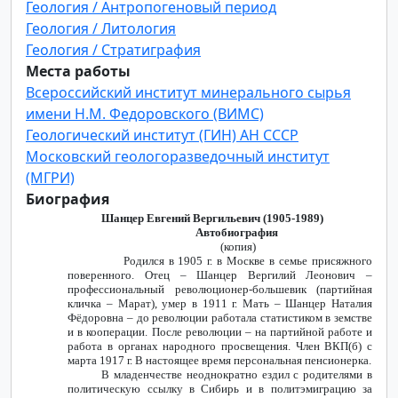
Геология / Антропогеновый период
Геология / Литология
Геология / Стратиграфия
Места работы
Всероссийский институт минерального сырья
имени Н.М. Федоровского (ВИМС)
Геологический институт (ГИН) АН СССР
Московский геологоразведочный институт
(МГРИ)
Биография
Шанцер Евгений Вергильевич (1905-1989)
Автобиография
(копия)
Родился в 1905 г. в Москве в семье присяжного
поверенного. Отец – Шанцер Вергилий Леонович –
профессиональный революционер-большевик (партийная
кличка – Марат), умер в 1911 г. Мать – Шанцер Наталия
Фёдоровна – до революции работала статистиком в земстве
и в кооперации. После революции – на партийной работе и
работа в органах народного просвещения. Член ВКП(б) с
марта 1917 г. В настоящее время персональная пенсионерка.
В младенчестве неоднократно ездил с родителями в
политическую ссылку в Сибирь и в политэмиграцию за