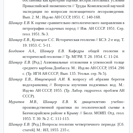
обстановка как критерии оценки лесорастительных условий
Прикаспийской низменности // Труды Комплексной научной
экспедиции по вопросам полезащитного лесоразведения.
Вып. 2. М.: Изд-во АН СССР, 1951. С. 140-168.
Шанцер Е.В.
К оценке сравнительно-литологического направления в
петрографии осадочных пород // Изв. АН СССР. 1951. Сер.
геол. 1951. № 3.
Шанцер Е.В., Кузнецов С.С.
Историческая геология // БСЭ. 2-е изд. Т.
19. 1953. С. 5-11.
Богданов А.А., Шанцер Е.В.
Кафедры общей геологии и
исторической геологии // Тр. МГРИ. Т. 26. 1954. С. 11-24.
Шанцер Е.В.
[Ред.] Аллювиальные отложения в угленосной толще
среднего карбона Донбасса. М.: Изд-во АН СССР, 1954. 296
с. (Тр. ИГН АН СССР; Вып. 135. Угольн. сер. № 5).
Шанцер Е.В., Имщенецкий А.И.
К вопросу об абразии берегов
водохранилищ // Вопросы изучения подземных вод. М.:
Изд-во АН СССР, 1955. (Тр. Лабор. гидрогеол. проблем АН
СССР).
Муратов М.В., Шанцер Е.В.
К двацатилетию учебно-
производственной практики по геологической съемке в
Бахчисарайском районе в Крыму // Бюлл. МОИП. Отд. геол.
1955. Т. 30. № 2. С. 111-115.
Шанцер Е.В.
[Ред.] Вопросы геологии четвертичного периода: [Сб.
статей]. М.: ИЛ, 1955. 235 с.