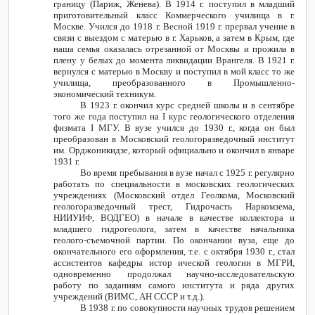
границу (Париж, Женева). В 1914 г. поступил в младший
приготовительный класс Коммерческого училища в г.
Москве. Учился до 1918 г. Весной 1919 г. прервал учение в
связи с выездом с матерью в г. Харьков, а затем в Крым, где
наша семья оказалась отрезанной от Москвы и прожила в
плену у белых до момента ликвидации Врангеля. В 1921 г.
вернулся с матерью в Москву и поступил в мой класс то же
училища, преобразованного в Промышленно-
экономический техникум.
В 1923 г. окончил курс средней школы и в сентябре
того же года поступил на
I
курс геологического отделения
физмата
I
МГУ. В вузе учился до 1930 г., когда он был
преобразован в Московский геологоразведочный институт
им. Орджоникидзе, который официально и окончил в январе
1931 г.
Во время пребывания в вузе начал с 1925 г. регулярно
работать по специальности в московских геологических
учреждениях (Московский отдел Геолкома, Московский
геологоразведочный трест, Гидрочасть Наркомзема,
НИИУИФ, ВОДГЕО) в начале в качестве коллектора и
младшего гидрогеолога, затем в качестве начальника
геолого-съемочной партии. По окончании вуза, еще до
окончательного его оформления, т.е. с октября 1930 г., стал
ассистентов кафедры истор ической геологии в МГРИ,
одновременно продолжал научно-исследовательскую
работу по заданиям самого института и ряда других
учреждений (ВИМС, АН СССР и т.д.).
В 1938 г. по совокупности научных трудов решением