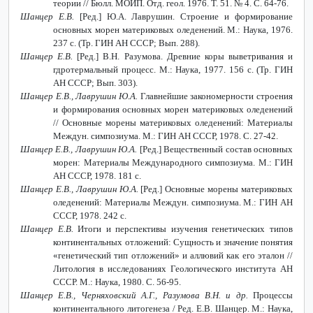
теории // Бюлл. МОИП. Отд. геол. 1976. Т. 51. № 4. С. 64-76.
Шанцер Е.В.
[Ред.] Ю.А. Лаврушин. Строение и формирование
основных морен материковых оледенений. М.: Наука, 1976.
237 с. (Тр. ГИН АН СССР; Вып. 288).
Шанцер Е.В.
[Ред.] В.Н. Разумова. Древние коры выветривания и
гдротермальный процесс. М.: Наука, 1977. 156 с. (Тр. ГИН
АН СССР; Вып. 303).
Шанцер Е.В., Лаврушин Ю.А.
Главнейшие закономерности строения
и формирования основных морен материковых оледенений
// Основные морены материковых оледенений: Материалы
Междун. симпозиума. М.: ГИН АН СССР, 1978. С. 27-42.
Шанцер Е.В., Лаврушин Ю.А.
[Ред.] Вещественный состав основных
морен: Материалы Международного симпозиума. М.: ГИН
АН СССР, 1978. 181 с.
Шанцер Е.В., Лаврушин Ю.А.
[Ред.] Основные морены материковых
оледенений: Материалы Междун. симпозиума. М.: ГИН АН
СССР, 1978. 242 с.
Шанцер Е.В.
Итоги и перспективы изучения генетических типов
конти­нентальных отложений: Сущность и значение понятия
«генетический тип отложений» и аллювий как его эталон //
Литология в исследованиях Геологического института АН
СССР. М.: Наука, 1980. С. 56-95.
Шанцер Е.В., Черняховский А.Г., Разумова В.Н. и др.
Процессы
континентального литогенеза / Ред. Е.В. Шанцер. М.: Наука,