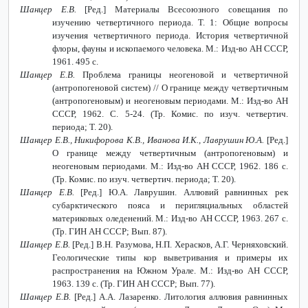
Шанцер Е.В.
[Ред.] Материалы Всесоюзного совещания по
изучению четвертичного периода. Т. 1: Общие вопросы
изучения четвертичного периода. История четвертичной
флоры, фауны и ископаемого человека. М.: Изд-во АН СССР,
1961. 495 с.
Шанцер Е.В.
Проблема границы неогеновой и четвертичной
(антропогеновой систем) // О границе между четвертичным
(антропогеновым) и неогеновым периодами. М.: Изд-во АН
СССР, 1962. С. 5-24. (Тр. Комис. по изуч. четвертич.
периода; Т. 20).
Шанцер Е.В., Никифорова К.В., Иванова И.К., Лаврушин Ю.А.
[Ред.]
О границе между четвертичным (антропогеновым) и
неогеновым периодами. М.: Изд-во АН СССР, 1962. 186 с.
(Тр. Комис. по изуч. четвертич. периода; Т. 20).
Шанцер Е.В.
[Ред.] Ю.А. Лаврушин. Аллювий равнинных рек
субарктического пояса и перигляциальных областей
материковых оледенений. М.: Изд-во АН СССР, 1963. 267 с.
(Тр. ГИН АН СССР; Вып. 87).
Шанцер Е.В.
[Ред.] В.Н. Разумова, Н.П. Херасков, А.Г. Черняховский.
Геологические типы кор выветривания и примеры их
распространения на Южном Урале. М.: Изд-во АН СССР,
1963. 139 с. (Тр. ГИН АН СССР; Вып. 77).
Шанцер Е.В.
[Ред.] А.А. Лазаренко. Литология аллювия равнинных