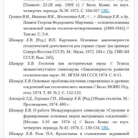
[Ташкент. 22-28 апр. 1969 г.] // Бюлл. Комис. по изуч.
четвертич. периода. № 38. 1972. С. 164-167.
URL
Громов В.И., Иванова И.К., Москвитин А.И., <…> Шанцер Е.В. и др.
Памяти Георгия Федоровича Мирчинка – основоположника
московской школы геологов-четвертичников. (1889-1942) //
Там же. С. 3-4.
Шанцер Е.В.
[Ред.] И.П. Карташов. Основные закономерности
геологической деятельности рек горных стран: (на примере
Северо-Востока СССР). М.: Наука, 1972. 184 с. (Тр. ГИН АН
СССР; Вып. 245).
Шанцер Е.В.
Геология как историческая наука // Тезисы
межинститутского симпозиума «Закономерности развития
геологических наук». М.: ИГЕМ АН СССР, 1974. С. 8-11.
Шанцер Е.В.
Основные проблемы изучения современных и древних
оледенений как геологического явления // Бюлл. МОИП. Отд.
геол. 1974. Т. 49. № 5. С. 132-133.
Ажгирей Г.Д., Горшков Г.П., Шанцер Е.В.
[Ред.] Общая геология. М.:
Просвещение, 1974. 480 с.
Шанцер Е.В.
О работе Международного симпозиума «Строение и
формирование основных морен материковых оледенений»:
[Москва. 3-10 авг. 1974 г.] // Бюлл. Комис. по изуч.
четвертич. периода. № 45. 1976. С. 130-134.
URL
Шанцер Е.В.
Роль П.А. Кропоткина в становлении ледниковой