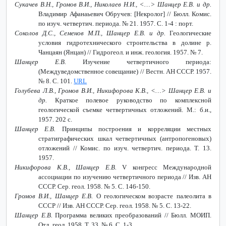
Сукачев В.Н., Громов В.И., Николаев Н.И., ˂…˃ Шанцер Е.В. и др.
Владимир Афанаьевич Обручев: [Некролог] // Бюлл. Комис.
по изуч. четвертич. периода. № 21. 1957. С. 1-4 : порт.
Соколов Д.С., Семенов М.П., Шанцер Е.В. и др.
Геологические
условия гидротехнического строительства в долине р.
Чанцаян (Янцан) // Гидрогеол. и инж. геология. 1957. № 7.
Шанцер Е.В.
Изучение четвертичного периода:
(Междуведомственное совещание) // Вестн. АН СССР. 1957.
№ 8. С. 101.
URL
Голубева Л.В., Громов В.И., Никифорова К.В., <…> Шанцер Е.В. и
др.
Краткое полевое руководство по комплексной
геологической съемке четвертичных отложений. М.: б.и.,
1957. 202 с.
Шанцер Е.В.
Принципы построения и корреляции местных
стратиграфических шкал четвертичных (антропогеновых)
отложений // Комис. по изуч. четвертич. периода. Т. 13.
1957.
Никифорова К.В., Шанцер Е.В.
V
конгресс Международной
ассоциации по изучению четвертичного периода // Изв. АН
СССР. Сер. геол. 1958. № 5. С. 146-150.
Громов В.И., Шанцер Е.В.
О геологическом возрасте палеолита в
СССР // Изв. АН СССР. Сер. геол. 1958. № 5. С. 13-22.
Шанцер Е.В.
Программа великих преобразований // Бюлл. МОИП.
Отд. геол. 1958. Т. 33. № 6. С. 1-3.