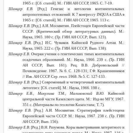
1965 г.: [Сб. статей]. М.: ГИН АН СССР, 1965. С. 7-19.
Шанцер Е.В.
[Ред.] Генезис и литология континентальных
антропогеновых отложений: К 7 конгрессу
INQUA
в США в
1965 г.: [Сб. статей]. М.: ГИН АН СССР, 1965. 113 с.
Шанцер Е.В.
[Ред.] А.И. Москвитин. Плейстоцен Европейской части
СССР: (Критический обзор литературных данных). М.:
Наука, 1965. 180 с. (Тр. ГИН АН СССР; Вып. 123).
Шанцер Е.В.
[Ред.] И.С. Чумаков. Кайнозой Рудного Алтая. М.:
Наука, 1965. 222 с. (Тр. ГИН АН СССР; Вып. 138).
Шанцер Е.В.
Очерки учения о генетических типах континентальных
осадочных образований. М.: Наука, 1966. 239 с. (Тр. ГИН
АН СССР; Вып. 161). Рец. В.В. Добровольский //
Почвоведение. 1967. № 6. С. 128-131; Г.Ф. Крашенинников
// Изв. АН СССР. Сер. геол. 1968. № 5. С. 127-133.
Шанцер Е.В.
[Ред.] Современный и четвертичный континентальный
литогенез: [Сб. статей]. М.: Наука, 1966. 198 с.
Шанцер Е.В., Микулина Т.М., Малиновский В.Ю.
Кайнозой
центральной части Казахского щита. М.: Изд-во МГУ, 1967.
351 с. (Материалы по геологии Казахстана; Т. 7).
Шанцер Е.В.
[Ред.] А.И. Москвитин. Стратиграфия плейстоцена
Европейской части СССР. М.: Наука, 1967. 238 с. (Тр. ГИН
АН СССР; Вып. 156).
Шанцер Е.В.
[Ред.] В.Н. Разумова. Коры выветривания латеритного и
каолинового типа основных пород. М.: Наука, 1967. 116 с.