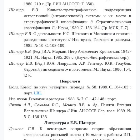
1980. 210 с. (Тр. ГИН АН СССР; Т. 350).
Шанцер Е.В.
Климатостратиграфические подразделения
четвертичной (антропогеновой) системы и их место в
стратиграфической классификации // Стратиграфическая
классификация. Л.: Наука, 1980. С. 153-164. (Тр. МСК; Т. 7).
Шанцер Е.В.
О деятельности Н.С. Шатского в Московском геолого-
разведочном институте // Изв. вузов. Геология и разведка.
1985. № 10. С. 108-109.
Шанцер Е.В.
[Ред.] В.А. Маркин. Петр Алексеевич Кропоткин. 1842-
1921. М.: Наука, 1985. 208 с. (Научно-биографическая сер.).
Шанцер Е.В.
[Ред.] Ю.А. Лаврушин, А.Р. Гептнер, Ю.К. Голубев.
Ледовый тип седименто- и литогенеза. М.: Наука, 1986. 154,
[2] с.
Некрологи
Бюлл. Комис. по изуч. четвертич. периода. № 58. 1989. С. 164-165 :
порт.
URL
Изв. вузов. Геология и разведка. 1988. № 7. С. 147-148 : порт.
Яншин А.Л., Соколов Б.С., Меннер В.В. и др.
Памяти Евгения
Вергилиевича Шанцера // Изв. АН СССР. Сер. геол. 1989. №
5. С. 136-138.
Литература о Е.В. Шанцере
Денисов С.
В. К некоторым вопросам теории образования
аллювиальных россыпей золота ( Коммент. к работам И.П.