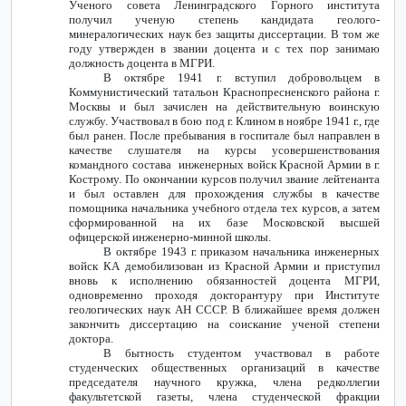
Ученого совета Ленинградского Горного института
получил ученую степень кандидата геолого-
минералогических наук без защиты диссертации. В том же
году утвержден в звании доцента и с тех пор занимаю
должность доцента в МГРИ.
В октябре 1941 г. вступил добровольцем в
Коммунистический татальон Краснопресненского района г.
Москвы и был зачислен на действительную воинскую
службу. Участвовал в бою под г. Клином в ноябре 1941 г., где
был ранен. После пребывания в госпитале был направлен в
качестве слушателя на курсы усовершенствования
командного состава инженерных войск Красной Армии в г.
Кострому. По окончании курсов получил звание лейтенанта
и был оставлен для прохождения службы в качестве
помощника начальника учебного отдела тех курсов, а затем
сформированной на их базе Московской высшей
офицерской инженерно-минной школы.
В октябре 1943 г. приказом начальника инженерных
войск КА демобилизован из Красной Армии и приступил
вновь к исполнению обязанностей доцента МГРИ,
одновременно проходя докторантуру при Институте
геологических наук АН СССР. В ближайшее время должен
закончить диссертацию на соискание ученой степени
доктора.
В бытность студентом участвовал в работе
студенческих общественных организаций в качестве
председателя научного кружка, члена редколлегии
факультетской газеты, члена студенческой фракции