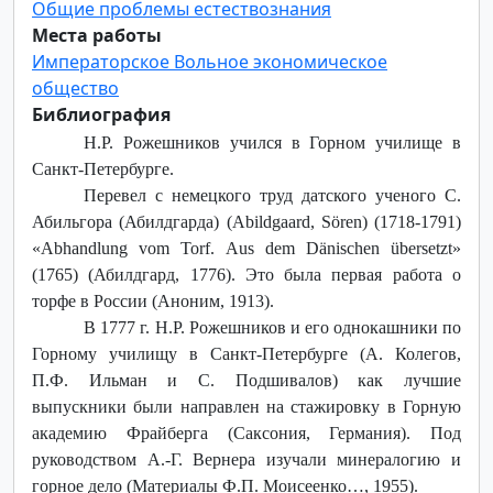
Общие проблемы естествознания
Места работы
Императорское Вольное экономическое
общество
Библиография
Н.Р. Рожешников учился в Горном училище в
Санкт-Петербурге.
Перевел с немецкого труд датского ученого С.
Абильгора (Абилдгарда) (Abildgaard, Sören) (1718-1791)
«Abhandlung vom Torf. Aus dem Dänischen übersetzt»
(1765) (Абилдгард, 1776). Это была первая работа о
торфе в России (Аноним, 1913).
В 1777 г. Н.Р. Рожешников и его однокашники по
Горному училищу в Санкт-Петербурге (А. Колегов,
П.Ф. Ильман и С. Подшивалов) как лучшие
выпускники были направлен на стажировку в Горную
академию Фрайберга (Саксония, Германия). Под
руководством А.-Г. Вернера изучали минералогию и
горное дело (Материалы Ф.П. Моисеенко…, 1955).