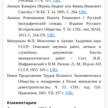
училища, 1776. 70 с.
URL
Аноним.
Канкрин (Франц-Людвиг или Франц Иванович
Cancrin) // ЭСБЕ. Т. 14. 1895. С. 294.
URL
Аноним.
Рожешников Никита Романович // Русский
биографический словарь / Издание Русского
Исторического Общества. Т. 16. СПб.: тип. ИАН,
1913. С. 334-335.
URL
Материалы Ф.П. Моисеенко в Архиве Академии наук
СССР: Описание научных работ, личных и
служебных документов: Тексты
минералогических работ / Сост. И.И.
Шафрановский и Н.М. Раскин. Л.; М.: Изд-во АН
СССР, 1955. 105 с.
URL
Новое Продолжение Трудов Вольного Экономического
Общества к поощрению в Росии земледелия и
домостроительства. Ч. 53. СПб.: изд. Губ.
Правления, 1801. VII, 357 c.
URL
Комментарии