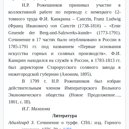
Н.Р. Рожешников принимал участие в
коллективной работе по переводу с немецкого 12-
томного труда Ф.И. Канкрина – Cancrin, Franz Ludwig
(Франц Иванович)
von Cancrin
(1738-1816) – «Erste
Gruende der Berg-und-Salzwerks-kunde» (1773-1791).
Сочинение в 17 частях было опубликовано в России в
1785-1791 гг. под названием «Первые основания
искусства горных и соляных производств». Ф.И.
Канкрин находился на службе в России, в 1783-1813 гг.
был директором Старорусского соляного завода в
нижегородской губернии (Аноним, 1895).
В 1799 г. Н.Р. Рожешников был избран
действительным членом Императорского Вольного
Экономического общества (Новое Продолжение…,
1801, с. III).
И.Г. Малахова
Литература
Абилдгард З.
Сочинение о турфе. СПб.: изд. Горного