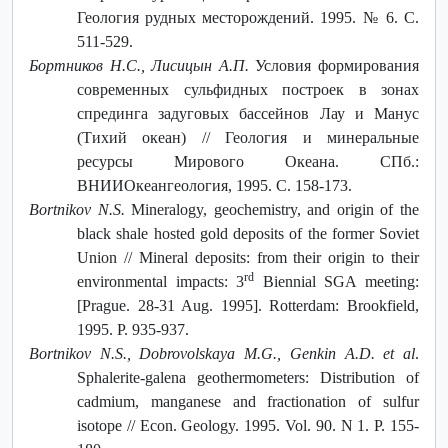
Геология рудных месторождений. 1995. № 6. С.
511-529.
Бортников Н.С., Лисицын А.П.
Условия формирования
современных сульфидных построек в зонах
спрединга задуговых бассейнов Лау и Манус
(Тихий океан) // Геология и минеральные
ресурсы Мирового Океана. СПб.:
ВНИИОкеангеология, 1995. С. 158-173.
Bortnikov N.S.
Mineralogy, geochemistry, and origin of the
black shale hosted gold deposits of the former Soviet
Union // Mineral deposits: from their origin to their
rd
environmental impacts: 3
Biennial SGA meeting:
[Prague. 28-31 Aug. 1995]. Rotterdam: Brookfield,
1995. P. 935-937.
Bortnikov N.S., Dobrovolskaya M.G., Genkin A.D. et al
.
Sphalerite-galena geothermometers: Distribution of
cadmium, manganese and fractionation of sulfur
isotope // Econ. Geology. 1995. Vol. 90. N 1. P. 155-