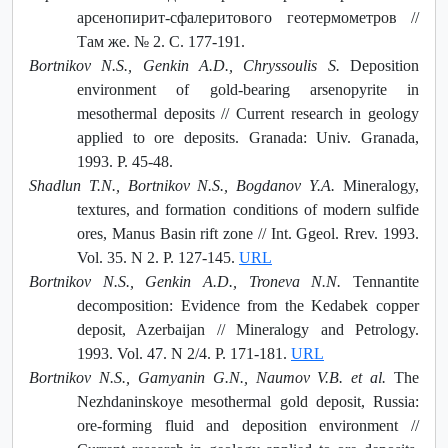
арсенопирит-сфалеритового геотермометров //
Там же. № 2. С. 177-191.
Bortnikov N.S., Genkin A.D., Chryssoulis S.
Deposition
environment of gold-bearing arsenopyrite in
mesothermal deposits // Current research in geology
applied to ore deposits. Granada: Univ. Granada,
1993. P. 45-48.
Shadlun T.N., Bortnikov N.S., Bogdanov Y.A.
Mineralogy,
textures, and formation conditions of modern sulfide
ores, Manus Basin rift zone // Int. Ggeol. Rrev. 1993.
Vol. 35. N 2. P. 127-145.
URL
Bortnikov N.S., Genkin A.D., Troneva N.N.
Tennantite
decomposition: Evidence from the Kedabek copper
deposit, Azerbaijan // Mineralogy and Petrology.
1993. Vol. 47. N 2/4. P. 171-181.
URL
Bortnikov N.S., Gamyanin G.N., Naumov V.B. et al.
The
Nezhdaninskoye mesothermal gold deposit, Russia:
ore-forming fluid and deposition environment //