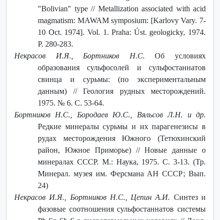
"Bolivian" type // Metallization associated with acid
magmatism: MAWAM symposium: [Karlovy Vary. 7-
10 Oct. 1974]. Vol. 1. Praha: Úst. geologicky, 1974.
P. 280-283.
Некрасов И.Я., Бортников Н.С.
Об условиях
образования сульфосолей и сульфостаннатов
свинца и сурьмы: (по экспериментальным
данным) // Геология рудных месторождений.
1975. № 6. С. 53-64.
Бортников Н.С., Бородаев Ю.С., Вяльсов Л.Н. и др.
Редкие минералы сурьмы и их парагенезисы в
рудах месторождения Южного (Тетюхинский
район, Южное Приморье) // Новые данные о
минералах СССР. М.: Наука, 1975. С. 3-13. (Тр.
Минерал. музея им. Ферсмана АН СССР; Вып.
24)
Некрасов И.Я., Бортников Н.С., Цепин А.И.
Синтез и
фазовые соотношения сульфостаннатов системы