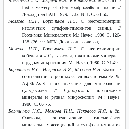
Breskovska V. V., Mozgova N.N., Bortnikov N.S. et al.
On the
first discovery of clorine-sulphosalts in nature //
Доклади на БАН. 1979. Т. 32. № 1. С. 63-66.
Мозгова Н.Н., Бортников Н.С
. О нестехиометрии
игольчатых сульфоантимонитов свинца //
Геохимия: Минералогия. М.: Наука, 1980. С. 126-
138. (26 сес. МГК. Докл. сов. геологов).
Мозгова Н.Н., Бортников Н.С.
О нестехиометрии
кобеллита // Сульфосоли, платиновые минералы
и рудная микроскопия. М.: Наука, 1980. С. 31-49.
Бортников Н.С., Некрасов И.Я., Мозгова Н.Н.
Фазовые
соотношения в тройных сечениях системы Fe-Pb-
Ag-Sb-As-S и их значение для минералогии
сульфосолей // Сульфосоли, платиновые
минералы и рудная микроскопия. М.: Наука,
1980. С. 66-75.
Бортников Н.С., Мозгова Н.Н., Некрасов И.Я. и др.
Факторы, определяющие типоморфизм
минеральных ассоциаций и сульфоантимонитов