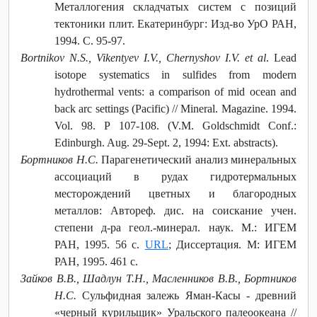
Металлогения складчатых систем с позиций
тектоники плит. Екатеринбург: Изд-во УрО РАН,
1994. С. 95-97.
Bortnikov N.S., Vikentyev I.V., Chernyshov I.V. et al
. Lead
isotope systematics in sulfides from modern
hydrothermal vents: a comparison of mid ocean and
back arc settings (Pacific) // Mineral. Magazine. 1994.
Vol. 98. P 107-108. (V.M. Goldschmidt Conf.:
Edinburgh. Aug. 29-Sept. 2, 1994: Ext. abstracts).
Бортников Н.С.
Парагенетический анализ минеральных
ассоциаций в рудах гидротермальных
месторождений цветных и благородных
металлов: Автореф. дис. на соискание учен.
степени д-ра геол.-минерал. наук. М.: ИГЕМ
РАН, 1995. 56 с.
URL
; Диссертация. М: ИГЕМ
РАН, 1995. 461 с.
Зайков В.В., Шадлун Т.Н., Масленников В.В., Бортников
Н.С.
Сульфидная залежь Яман-Касы - древний
«черный курильщик» Уральского палеоокеана //