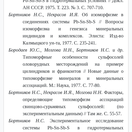
Pb-Sn-Sb-S в гидротермальных условиях // Докл.
АН СССР. 1975. Т. 223. № 3. С. 707-710.
Бортников Н.С., Некрасов И.Я.
Об изоморфизме в
соединениях системы Pb-Sn-Sb-S // Вопросы
изоморфизма и генезиса минеральных
индивидов и комплексов. Элиста: Изд-во
Калмыцкого ун-та, 1977. С. 235-241.
Бородаев Ю.С., Мозгова Н.Н., Бортников Н.С. и др
.
Типоморфные особенности сульфосолей
оловорудных месторождений на примере
цилиндриков и франкоитов // Новые данные о
типоморфизме минералов и минеральных
ассоциаций. М.: Наука, 1977. С. 77-80.
Бортников Н.С., Некрасов И.Я., Мозгова Н.Н.
Факторы,
определяющие типоморфизм ассоциаций
свинцово-сурьмяных сульфосолей: (по
экспериментальным данным) // Там же. С. 55-57.
Бортников Н.С.
Экспериментальное исследование
системы Pb-Sn-Sb-S в гидротермальных