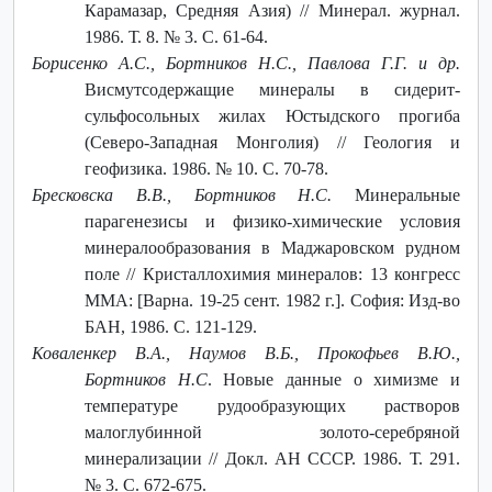
Карамазар, Средняя Азия) // Минерал. журнал.
1986. Т. 8. № 3. С. 61-64.
Борисенко А.С., Бортников Н.С., Павлова Г.Г. и др.
Висмутсодержащие минералы в сидерит-
сульфосольных жилах Юстыдского прогиба
(Северо-Западная Монголия) // Геология и
геофизика. 1986. № 10. С. 70-78.
Бресковска В.В., Бортников Н.С.
Минеральные
парагенезисы и физико-химические условия
минералообразования в Маджаровском рудном
поле // Кристаллохимия минералов: 13 конгресс
ММА: [Варна. 19-25 сент. 1982 г.]. София: Изд-во
БАН, 1986. С. 121-129.
Коваленкер В.А., Наумов В.Б., Прокофьев В.Ю.,
Бортников Н.С
. Новые данные о химизме и
температуре рудообразующих растворов
малоглубинной золото-серебряной
минерализации // Докл. АН СССР. 1986. Т. 291.
№ 3. С. 672-675.