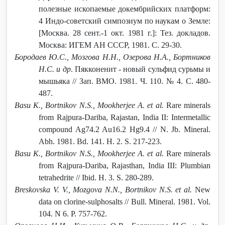
полезные ископаемые докембрийских платформ:
4 Индо-советский симпозиум по наукам о Земле:
[Москва. 28 сент.-1 окт. 1981 г.]: Тез. докладов.
Москва: ИГЕМ АН СССР, 1981. С. 29-30.
Бородаев Ю.С., Мозгова Н.Н., Озерова Н.А., Бортников
Н.С. и др
. Пякконенит - новый сульфид сурьмы и
мышьяка // Зап. ВМО. 1981. Ч. 110. № 4. С. 480-
487.
Basu K., Bortnikov N.S., Mookherjee A. et al.
Rare minerals
from Rajpura-Dariba, Rajastan, India II: Intermetallic
compound Ag74.2 Au16.2 Hg9.4 // N. Jb. Mineral.
Abh. 1981. Bd. 141. H. 2. S. 217-223.
Basu K., Bortnikov N.S., Mookherjee A. et al.
Rare minerals
from Rajpura-Dariba, Rajasthan, India III: Plumbian
tetrahedrite // Ibid. H. 3. S. 280-289.
Breskovska V. V., Mozgova N.N., Bortnikov N.S. et al.
New
data on clorine-sulphosalts // Bull. Mineral. 1981. Vol.
104. N 6. P. 757-762.