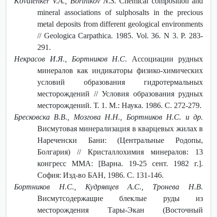
Kovalenker V.A., Bortnikov N.S.
Chemical composition and
mineral associations of sulphosalts in the precious
metal deposits from different geological environments
// Geologica Carpathica. 1985. Vol. 36. N 3. P. 283-
291.
Некрасов И.Я., Бортников Н.С
. Ассоциации рудных
минералов как индикаторы физико-химических
условий образования гидротермальных
месторождений // Условия образования рудных
месторождений. Т. 1. М.: Наука. 1986. С. 272-279.
Бресковска В.В., Мозгова Н.Н., Бортников Н.С. и др.
Висмутовая минерализация в кварцевых жилах в
Нареченски Бани: (Центральные Родопы,
Болгария) // Кристаллохимия минералов: 13
конгресс ММА: [Варна. 19-25 сент. 1982 г.].
София: Изд-во БАН, 1986. С. 131-146.
Бортников Н.С., Кудрявцев А.С., Тронева Н.В.
Висмутсодержащие блеклые руды из
месторождения Тары-Экан (Восточный