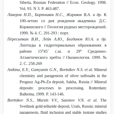
Siberiа, Russian Federation // Econ. Geology. 1998.
Vol. 93. N 3. P. 463-487.
Лаверов Н.П., Бортников Н.С., Жариков В.А. и др.
К
100-летию со дня рождения академика Д.С.
Коржинского // Геология рудных месторождений.
1999. № 4. С. 291-293 : порт.
Пересыпкин В.И., Лейн А.Ю., Богданов Ю.А. и др.
Липтиды в гидротермальных образованиях в
о
о
районе 15
45´ с.ш. и 29
Срединно-
Атлантического хребта // Океанология. 1999. №
2. С. 258-269
Anikina, E.Y., Gamyanin G.N., Bortnikov N.S. et al
. Mineral
chemistry and paragenesis of silver sulfosalts in the
Prognoz Ag-Pb-Zn deposit, Sakha, Russia // Mineral
deposits: processes to processing. Rotterdam:
Balkema, 1999. P. 143-146.
Bortnikov N.S., Murzin V.V., Sazonov V.N. et al
. The
Svetlinsk gold-telluride deposit, Urals, Russia: mineral
paragenesis, fluid inclusion and stable isotope studies