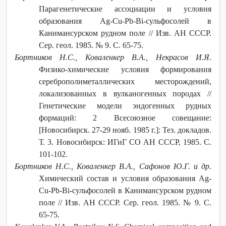
Парагенетические ассоциации и условия
образования Ag-Cu-Pb-Bi-сульфосолей в
Канимансурском рудном поле // Изв. АН СССР.
Сер. геол. 1985. № 9. С. 65-75.
Бортников Н.С., Коваленкер В.А., Некрасов И.Я.
Физико-химические условия формирования
сереброполиметаллических месторождений,
локализованных в вулканогенных породах //
Генетические модели эндогенных рудных
формаций: 2 Всесоюзное совещание:
[Новосибирск. 27-29 нояб. 1985 г.]: Тез. докладов.
Т. 3. Новосибирск: ИГиГ СО АН СССР, 1985. С.
101-102.
Бортников Н.С., Коваленкер В.А., Сафонов Ю.Г. и др
.
Химический состав и условия образования Ag-
Cu-Pb-Bi-сульфосолей в Канимансурском рудном
поле // Изв. АН СССР. Сер. геол. 1985. № 9. С.
65-75.