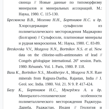
свинца // Новые данные по типоморфизму
минералов и минеральных ассоциаций. М.:
Наука, 1980. С. 115-130.
Бресковска В.В., Мозгова Н.Н., Бортников Н.С. и др.
Хлорсодержащие сульфосоли из
полиметаллического месторождения Маджарово
(Болгария) // Сульфосоли, платиновые минералы
и рудная микроскопия. М.: Наука, 1980. С. 83-89.
Breskovska V.V., Mozgova N.N., Bortnikov N.S. et al.
New
data on the chlorine-sulfo-antimonates of lead //
e
Congrès géologique international. 26
session. Paris.
1980: Résumés. Vol. 1. Paris, 1980. P. 118.
Basu K., Bortnikov N.S., Mookherjee A., Mozgova N.N.
Rare
minerals from Rajpura-Dariba, Rajastan, India // J.
Geol. soc. India. 1980. Vol. 21. N 9. P. 417-424.
Базу К., Бортников Н.С., Мукерджи А. и др
.
Минералого-геохимические особенности
полиметаллического месторождения Раджпура-
Дариба, Раджастан, Индия // Геология и