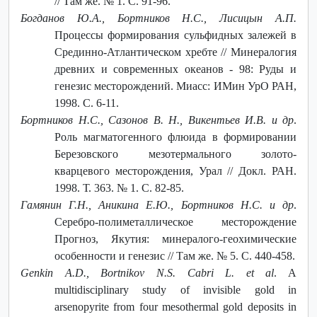
// Там же. № 1. С. 91-96.
Богданов Ю.А., Бортников Н.С., Лисицын А.П.
Процессы формирования сульфидных залежей в
Срединно-Атлантическом хребте // Минералогия
древних и современных океанов - 98: Руды и
генезис месторождений. Миасс: ИМин УрО РАН,
1998. C. 6-11.
Бортников Н.С., Сазонов В. Н., Викентьев И.В. и др
.
Роль магматогенного флюида в формировании
Березовского мезотермального золото-
кварцевого месторождения, Урал // Докл. РАН.
1998. Т. 363. № 1. С. 82-85.
Гамянин Г.Н., Аникина Е.Ю., Бортников Н.С. и др
.
Cеребро-полиметаллическое месторождение
Прогноз, Якутия: минералого-геохимические
особенности и генезис // Там же. № 5. С. 440-458.
Genkin A.D., Bortnikov N.S. Cabri L. et al
. A
multidisciplinary study of invisible gold in
arsenopyrite from four mesothermal gold deposits in