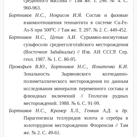
срединного массива // Там же. Т. 296. № 4. С.
960-963.
Бортников Н.С., Некрасов И.Я.
Состав и фазовые
взаимоотношения теннантита в системе Cu-Fe-
о
As-S при 500
С // Там же. Т. 297. № 2. С. 449-452.
Бортников Н.С., Цепин А.И
. Сурьмяно-висмутовые
сульфосоли среднеголготайского месторождения
(Восточное Забайкалье) // Изв. АН СССР. Сер.
геол. 1987. № 1. С. 86-95.
Прокофьев В.Ю., Бортников Н.С., Игнатенко К.И.
Зональность Зыряновского колчеданно-
полиметаллического месторождения по данным
исследования минералов переменного состава и
флюидных включений // Геология рудных
месторождений. 1988. № 6. С. 91-99.
Бортников Н.С., Крамер Х.Л., Генкин А.Д. и др.
Парагенезисы теллуридов золота и серебра в
золоторудном месторождении Флоренсия // Там
же. № 2. С. 49-61.