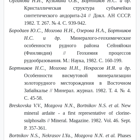
Органова Н.И., Кузьмина О.В., Бортников Н.С. и др
.
Кристаллическая структура субъячейки
синтетического андорита-24 // Докл. АН СССР.
1982. Т. 267. № 4. С. 939-942.
Бородаев Ю.С., Мозгова Н.Н., Озерова Н.А., Бортников
Н.С. и др
. Минералого-геохимические
особенности рудного района Сейняйоки
(Финляндия) // Геохимия процессов
рудообразования. М.: Наука, 1982. С. 160-199.
Бортников Н.С., Мозгова Н.Н., Некрасов И.Я. и др
.
Особенности висмутовой минерализации
золоторудного месторождения в Восточном
Забайкалье // Минерал. журнал. 1982. Т. 4. № 4.
С. 45-58.
Breskovska V.V., Mozgova N.N., Bortnikov N.S. et al
. New
mineral ardaite - a first representative of clorine-
sulphosalts // Mineral. Magazine. 1982. Vol. 46. Sept.
P. 357-361.
Bortnikov N.S., Nekrasov I.Ya., Mozgova N.N. et al.
Phases