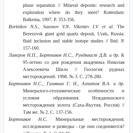
phase separation // Mineral deposits: research and
exploration where do they meet? Rotterdam:
Balkema, 1997. P. 353-356.
Bortnikov N.S., Sazonov V.N. Vikentev I.V. et al
. The
Berezovsk giant gold quartz deposit, Urals, Russia:
fluid inclusion and stable isotope studies // Ibid. P.
157-160.
Лаверов Н.П., Бортников Н.С., Рундквист Д.В. и др.
К
95-летию со дня рождения академика Николая
Алексеевича Шило // Геология рудных
месторождений. 1998. № 3. С. 278-280.
Бортников Н.С., Гамянин Г. Н., Алпатов В.А. и др
.
Минералого-геохимические особенности и
условия образования Нежданинского
месторождения золота (Саха-Якутия, Россия) //
Там же. № 2. С. 137-156.
Бортников Н.С.
Минеральные месторождения:
исследование и разведка - где они соединяются?