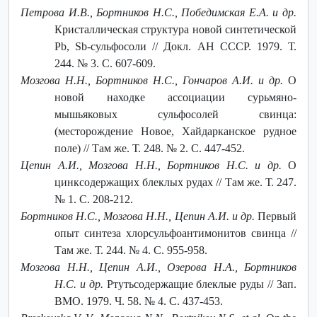
Петрова И.В., Бортников Н.С., Победимская Е.А. и др.
Кристаллическая структура новой синтетической
Pb, Sb-сульфосоли // Докл. АН СССР. 1979. Т.
244. № 3. С. 607-609.
Мозгова Н.Н., Бортников Н.С., Гончаров А.И. и др.
О
новой находке ассоциации сурьмяно-
мышьяковых сульфосолей свинца:
(месторождение Новое, Хайдарканское рудное
поле) // Там же. Т. 248. № 2. С. 447-452.
Цепин А.И., Мозгова Н.Н., Бортников Н.С. и др.
О
цинксодержащих блеклых рудах // Там же. Т. 247.
№ 1. С. 208-212.
Бортников Н.С., Мозгова Н.Н., Цепин А.И. и др.
Первый
опыт синтеза хлорсульфоантимонитов свинца //
Там же. Т. 244. № 4. С. 955-958.
Мозгова Н.Н., Цепин А.И., Озерова Н.А., Бортников
Н.С. и др.
Ртутьсодержащие блеклые руды // Зап.
ВМО. 1979. Ч. 58. № 4. С. 437-453.