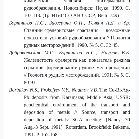
химические условия эпитермального
рудообразования. Новосибирск: Наука, 1990. С.
107-113. (Тр. ИГиГ СО АН СССР; Вып. 749)
Бортников Н.С., Заозерина О.Н., Генкин А.Д. и др
.
Станнин-сфалеритовые срастания - возможные
показатели условий рудообразования // Геология
рудных месторождений. 1990. № 5. С. 32-45.
Добровольская М.Г., Бортников Н.С., Наумов В.Б.
Железистость сфалерита как показатель режима
серы при формировании рудных месторождений
// Геология рудных месторождений. 1991. № 5. С.
80-93.
Bortnikov N.S., Prokofyev V.Y., Naumov V.B.
The Cu-Bi-Ag-
Pb deposits from Karamazar, Middle Asia, USSR:
geochemical environment of the transport and
deposition of metals // Source, transport and
deposition of metals: SGA meeting: [Nancy. 30
Aug.-3 Sept. 1991]. Rotterdam, Brookfield: Bakema,
1991. P. 165-168.