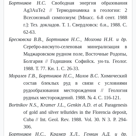
Бортников Н.С.
Свободная энергия образования
Ag3AuTe2 // Термодинамика в геологии: 2
Всесоюзный симпозиум: [Миасс. 6-8 сент. 1988
г.]: Тез. докладов. Т. 1. Свердловск: б.и., 1988. С.
62-63.
Бресковска В.В., Бортников Н.С., Мозгова Н.Н. и др.
Серебро-висмуто-селеновая минерализация в
Маджаровском рудном поле, Восточные Родопы,
Болгария // Годишник Софийск. ун-та. Геолог.
1988. Т. 77. Кн. 1. С. 26-33.
Моралев Г.В., Бортников Н.С., Малов В.С
. Химический
состав блеклых руд в связи с условиями
рудообразования месторождения // Геология
рудных месторождений. 1988. № 4. С. 116-121.
Bortnikov N.S., Kramer J.L., Genkin A.D. et al
. Paragenesis
of gold and silver tellurides in the Florencia deposit,
Cuba // Int. Geol. Rev. 1988. Vol. 30. N 3. P. 294-
306.
Бортников Н.С., Крамер Х.Л., Генкин А.Д. и др.