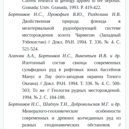
Current research in geology applied to ore deposits.
Granada: Univ. Granada, 1993. P. 419-422.
Бортников Н.С., Прокофьев В.Ю., Раздолина Н.В
.
Двойственная природа флюида в
мезотермальной рудообразующей системе
месторождения золота Чармитан (Западный
Узбекистан) // Докл. РАН. 1994. Т. 336. № 4. С.
521-524.
Агапова А.А., Бортников Н.С., Викентьев И.В. и др.
Изотопный состав свинца современных
сульфидных руд в рифтовых зонах бассейнов
Манус и Лау (юго-западная окраина Тихого
Океана) // Докл. РАН. 1994. Т. 336. № 4. C. 500-
503; То же // Геология рудных месторождений.
1994. № 2. С. 184-188.
Бортников Н.С., Шадлун Т.Н., Добровольская М.Г. и др
.
Минералого-геохимические особенности
современных и древних колчеданных руд из
разных геодинамических обстановок //