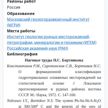
Районы работ
Россия
Образование
Московский геологоразведочный институт
(МГРИ)
Места работы
Институт геологии рудных месторождений,
петрографии, минералогии и геохимии (ИГЕМ)
Российская академия наук (РАН)
Библиография
Научные труды Н.С. Бортникова
Константинов Р.М., Сиротинская С.В., Бортников Н.С.
О формационной классификации
гидротермальных оловянных месторождений на
статистической основе // Локальное
прогнозирование в рудных районах востока
СССР. М.: Наука, 1972. С. 147-160.
Nekrasov I.Y., Bortnikov N.S.
The system Pb-Sn-Sb-S-H
O
2
o
at 300-500
C and the genesis of the ores of