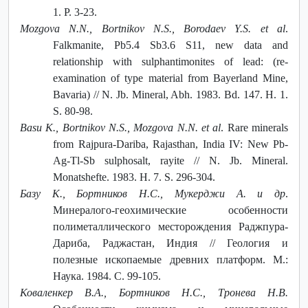
1. P. 3-23.
Mozgova N.N., Bortnikov N.S., Borodaev Y.S. et al
.
Falkmanite, Pb5.4 Sb3.6 S11, new data and
relationship with sulphantimonites of lead: (re-
examination of type material from Bayerland Mine,
Bavaria) // N. Jb. Mineral, Abh. 1983. Bd. 147. H. 1.
S. 80-98.
Basu K., Bortnikov N.S., Mozgova N.N. et al
. Rare minerals
from Rajpura-Dariba, Rajasthan, India IV: New Pb-
Ag-Tl-Sb sulphosalt, rayite // N. Jb. Mineral.
Monatshefte. 1983. H. 7. S. 296-304.
Базу К., Бортников Н.С., Мукерджи А. и др
.
Минералого-геохимические особенности
полиметаллического месторождения Раджпура-
Дариба, Раджастан, Индия // Геология и
полезные ископаемые древних платформ. М.:
Наука. 1984. С. 99-105.
Коваленкер В.А., Бортников Н.С., Тронева Н.В.