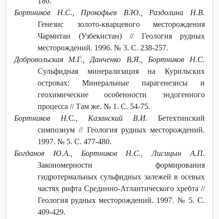
180.
Бортников Н.С., Прокофьев В.Ю., Раздолина Н.В.
Генезис золото-кварцевого месторождения
Чармитан (Узбекистан) // Геология рудных
месторождений. 1996. № 3. C. 238-257.
Добровольская М.Г., Данченко В.Я., Бортников Н.С.
Сульфидная минерализация на Курильских
островах: Минеральные парагенезисы и
геохимические особенности эндогенного
процесса // Там же. № 1. С. 54-75.
Бортников Н.
С
., Казанский В.И.
Бетехтинский
симпозиум // Геология рудных месторождений.
1997. № 5. С. 477-480.
Богданов Ю.А., Бортников Н.С., Лисицын А.П.
Закономерности формирования
гидротермальных сульфидных залежей в осевых
частях рифта Срединно-Атлантического хребта //
Геология рудных месторождений. 1997. № 5. C.
409-429.