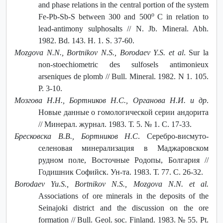
and phаse relations in the central portion of the system
o
Fe-Pb-Sb-S between 300 and 500
C in relation to
lead-antimony sulphosalts // N. Jb. Mineral. Abh.
1982. Bd. 143. H. 1. S. 37-60.
Mozgova N.N., Bortnikov N.S., Borodaev Y.S. et al
. Sur la
non-stoechiometric des sulfosels antimonieux
arseniques de plomb // Bull. Mineral. 1982. N 1. 105.
P. 3-10.
Мозгова Н.Н., Бортников Н.С., Органова Н.И. и др
.
Новые данные о гомологической серии андорита
// Минерал. журнал. 1983. Т. 5. № 1. С. 17-33.
Бресковска В.В., Бортников Н.С
. Серебро-висмуто-
селеновая минерализация в Маджаровском
рудном поле, Восточные Родопы, Болгария //
Годишник Софийск. Ун-та. 1983. Т. 77. С. 26-32.
Borodaev Yu.S., Bortnikov N.S., Mozgova N.N. et al.
Associations of ore minerals in the deposits of the
Seinajoki district and the discussion on the ore
formation // Bull. Geol. soc. Finland. 1983. № 55. Pt.