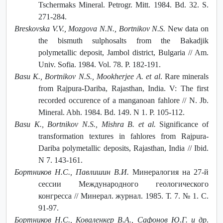
Tschermaks Mineral. Petrogr. Mitt. 1984. Bd. 32. S.
271-284.
Breskovska V.V., Mozgova N.N., Bortnikov N.S.
New data on
the bismuth sulphosalts from the Bakadjik
polymetallic deposit, Jambol district, Bulgaria // Am.
Univ. Sofia. 1984. Vol. 78. P. 182-191.
Basu K., Bortnikov N.S., Mookherjee A. et al
. Rare minerals
from Rajpura-Dariba, Rajasthan, India. V: The first
recorded occurence of a manganoan fahlore // N. Jb.
Mineral. Abh. 1984. Bd. 149. N 1. P. 105-112.
Basu K., Bortnikov N.S., Mishra B. et al.
Significance of
transformation textures in fahlores from Rajpura-
Dariba polymetallic deposits, Rajasthan, India // Ibid.
N 7. 143-161.
Бортников Н.С., Павлишин В.И.
Минералогия на 27-й
сессии Международного геологического
конгресса // Минерал. журнал. 1985. Т. 7. № 1. С.
91-97.
Бортников Н.С., Коваленкер В.А., Сафонов Ю.Г. и др
.