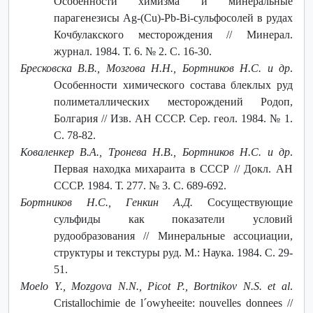
Особенности химизма и минеральные
парагенезисы Ag-(Cu)-Pb-Bi-сульфосолей в рудах
Кочбулакского месторождения // Минерал.
журнал. 1984. Т. 6. № 2. С. 16-30.
Бресковска В.В., Мозгова Н.Н., Бортников Н.С. и др
.
Особенности химического состава блеклых руд
полиметаллических месторождений Родоп,
Болгария // Изв. АН СССР. Сер. геол. 1984. № 1.
С. 78-82.
Коваленкер В.А., Тронева Н.В., Бортников Н.С. и др
.
Первая находка михараита в СССР // Докл. АН
СССР. 1984. Т. 277. № 3. С. 689-692.
Бортников Н.С., Генкин А.Д.
Сосуществующие
сульфиды как показатели условий
рудообразования // Минеральные ассоциации,
структуры и текстуры руд. М.: Наука. 1984. С. 29-
51.
Moelo Y., Mozgova N.N., Picot P., Bortnikov N.S. et al
.
Cristallochimie de l´owyheeite: nouvelles donnees //