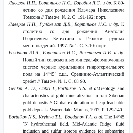
Лаверов Н.П., Бортников Н.С., Бородин Л.С. и др.
К 80-
летию со дня рождения Ильмара Николаевича
Томсона // Там же. № 2. С. 191-192: порт.
Лаверов Н.П., Рундквист Д.В., Бортников Н.С. и др.
К
столетию со дня рождения Анатолия
Георгиевича Бетехтина // Геология рудных
месторождений. 1997. № 1. С. 3-10: порт.
Богданов Ю.А., Бортников Н.С., Викентьев И.В. и др.
Новый тип современных минерал-формирующих
систем: черные курильщики гидротермального
o
поля на 14
45´ с.ш., Срединно-Атлантический
хребет // Там же. № 1. С. 68-90.
Genkin A. D., Cabri L,.Bortnikov N.S. et al.
Geology and
characteristics of gold mineralization in four Siberian
gold deposits // Global exploration of heap leachable
gold deposits. Warrendale: Marcus, 1997. P. 129-140.
o
Bortnikov N.S., Krylova T.L., Bogdanov Y.A. et al.
The 14
45
´N hydrothermal field, Mid-Atlantic Ridge: fluid
inclusion and sulfur isotope evidence for submarine