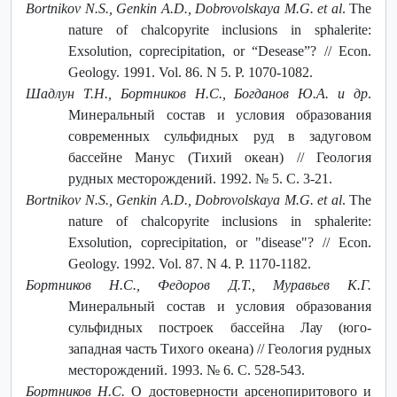
Bortnikov N.S., Genkin A.D., Dobrovolskaya M.G. et al
. The
nature of chalcopyrite inclusions in sphalerite:
Exsolution, coprecipitation, or “Desease”? // Econ.
Geology. 1991. Vol. 86. N 5. P. 1070-1082.
Шадлун Т.Н., Бортников Н.С., Богданов Ю.А. и др
.
Минеральный состав и условия образования
современных сульфидных руд в задуговом
бассейне Манус (Тихий океан) // Геология
рудных месторождений. 1992. № 5. С. 3-21.
Bortnikov N.S., Genkin A.D., Dobrovolskaya M.G. et al
. The
nature of chalcopyrite inclusions in sphalerite:
Exsolution, coprecipitation, or "disease"? // Econ.
Geology. 1992. Vol. 87. N 4. P. 1170-1182.
Бортников Н.С., Федоров Д.Т., Муравьев К.Г.
Минеральный состав и условия образования
сульфидных построек бассейна Лау (юго-
западная часть Тихого океана) // Геология рудных
месторождений. 1993. № 6. С. 528-543.
Бортников Н.С.
О достоверности арсенопиритового и