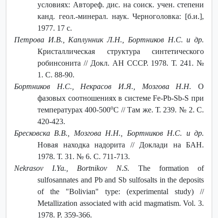
условиях: Автореф. дис. на соиск. учен. степени
канд. геол.-минерал. наук. Черноголовка: [б.и.],
1977. 17 с.
Петрова И.В., Каплунник Л.Н., Бортников Н.С. и др.
Кристаллическая структура синтетического
робинсонита // Докл. АН СССР. 1978. Т. 241. №
1. С. 88-90.
Бортников Н.С., Некрасов И.Я., Мозгова Н.Н.
О
фазовых соотношениях в системе Fe-Pb-Sb-S при
о
температурах 400-500
С // Там же. Т. 239. № 2. С.
420-423.
Бресковска В.В., Мозгова Н.Н., Бортников Н.С. и др.
Новая находка надорита // Доклади на БАН.
1978. Т. 31. № 6. С. 711-713.
Nekrasov I.Ya., Bortnikov N.S.
The formation of
sulfosannates and Pb and Sb sulfosalts in the deposits
of the "Bolivian" type: (experimental study) //
Metallization associated with acid magmatism. Vol. 3.
1978. P. 359-366.