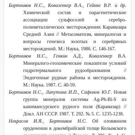
Бортников Н.С., Коваленкер В.А., Гейнке В.Р. и др
.
Химический состав и парагенетические
ассоциации сульфосолей в серебро-
полиметаллических месторождениях Карамазара
Средней Азии // Метасоматизм, минералогия и
вопросы генезиса золотых и серебряных
месторождений. М.: Наука, 1986. С. 146-167.
Бортников Н.С., Генкин А.Д., Коваленкер В.А
.
Минералого-геохимические показатели условий
гидротермального рудообразования //
Эндогенные рудные районы и месторождения.
М.: Наука. 1987. С. 40-59.
Бортников Н.С., Лапутина И.П., Сафонов Ю.Г
. Новая
группа минералов системы Ag-Pb-Bi-S из
канимансурского рудного поля (Карамазар) //
Докл. АН СССР. 1987. Т. 292. № 5. С. 1235-1238.
Некрасов И.Я., Бортников Н.С.
Об оловянном
оруденении в докембрийской толще Колымского