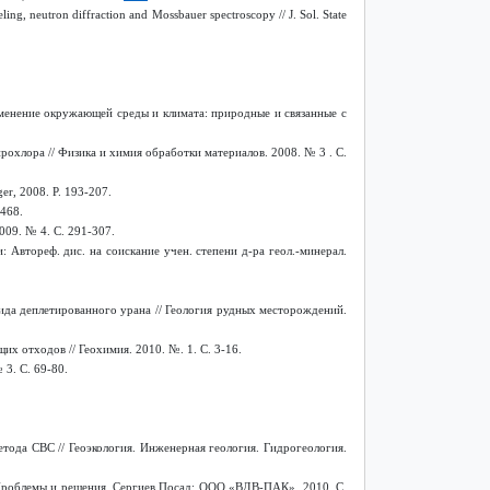
ing, neutron diffraction and Mossbauer spectroscopy // J. Sol. State
менение окружающей среды и климата: природные и связанные с
рохлора // Физика и химия обработки материалов.
2008. № 3 .
С
.
nger, 2008.
P. 193-207.
468.
09. № 4. С. 291-307.
Автореф. дис. на соискание учен. степени д-ра геол.-минерал.
ида деплетированного урана // Геология рудных месторождений.
 отходов // Геохимия. 2010. №. 1. С. 3-16.
№ 3. С. 69-80.
тода СВС // Геоэкология. Инженерная геология. Гидрогеология.
Проблемы и решения. Сергиев Посад: ООО «ВДВ-ПАК», 2010. С.