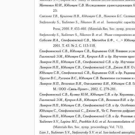
Матюнин Ю.И., Юдинцев C.B.
Исследование урансодержащих бо
23.
Смелова Т.В., Крылова Н.В., Юдинцев С.В., Никонов Б.С.
Силикат
Stefanovsky S., Yudintsev S., Nikonov B. et al.
Isomorphic capacity 
Press, 2000. P. 455-460. (Materials Res. Soc. symp. proce
Stefanovsky S., Yudintsev S., Nikonov B. et al.
Phase compositions and
Соболев И.А., Стефановский С.В., Мясоедов Б.Ф., <…> Юдинц
2001. Т. 43. № 2. C. 113-118.
Стефановский С.В., Юдинцев С.В., Кирьянова О.И.
Влияние усло
Глаговский Э.М., Юдинцев С.В., Куприн А.В. и др.
Изучение крис
Лаверов Н.П., Юдинцев С.В., Стефановский С.В. и др.
Изучение 
Лаверов Н.П., Юдинцев С.В., Стефановский С.В., Джанг Я.Н.
О 
Юдинцев С.В., Стефановский С.В., Кирьянова О.И. и др.
Радиаци
Урусов В.С., Русаков В.С., Юдинцев С.В.
Валентное состояние и 
Лаверов Н.П., Величкин В.И., Омельяненко Б.И., Юдинцев С.В.
Ге
М.: ООО «Связь-Принт», 2002. С. 279-281.
Стефановский С.В., Куляко Ю.М., Юдинцев С.В. и др.
Керамика д
Глаговский Э.М., Куприн А.В., Юдинцев С.В., Величкин В.И. и др
Лаверов Н.П., Юдинцев С.В., Стефановский С.В. и др.
Особеннос
Юдинцев С., Стефановский С., Джанг Я., Че С.
Рентген-дифракто
Лаверов Н.П., Юдинцев С.В., Стефановский С.В. и др.
Фазовые п
Yudintsev S.V., Lapina M.I., Ptashkin A.G. et al.
Accommodation of u
(Materials Res. Soc. symp. proceedings; Vol. 713).
Lian J., Yudintsev S.V., Stefanovsky S.V. et al.
Ion-induced amorphizat