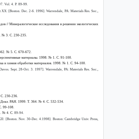
7. Vol. 4. Р. 89-99.
t XX: [Boston. Dec. 2-6. 1996]. Warrendale, PA: Materials Res. Soc.,
дов // Минералогические исследования в решении экологических
. № 3. С. 230-235.
362. № 5. С. 670-672.
рспективные материалы. 1998. № 1. С. 91-100.
ика и химия обработки материалов. 1998. № 1. С. 94-100.
[Davos. Sept. 28-Oct. 3. 1997]. Warrendale, PA: Materials Res. Soc.,
 С. 230-236.
окл. РАН. 1999. Т. 364. № 4. С. 532-534.
. 99-108.
. № 4. С.
89-94.
XXII: [Boston. Nov. 30-Dec. 4.1998]. Boston: Cambridge Univ. Press,