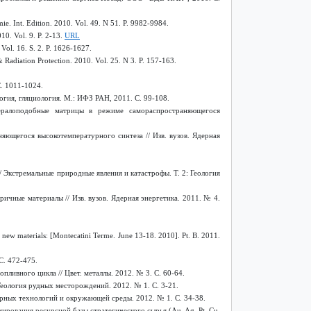
ie. Int. Edition. 2010. Vol. 49. N 51. P. 9982-9984.
10. Vol. 9. P. 2-13.
URL
Vol. 16. S. 2. P. 1626-1627.
 Radiation Protection. 2010. Vol. 25. N 3. P. 157-163.
. 1011-1024.
огия, гляциология. М.: ИФЗ РАН, 2011. С. 99-108.
ералоподобные матрицы в режиме самораспространяющегося
ющегося высокотемпературного синтеза // Изв. вузов. Ядерная
 Экстремальные природные явления и катастрофы. Т. 2: Геология
чные материалы // Изв. вузов. Ядерная энергетика. 2011. № 4.
 new materials: [Montecatini Terme. June
13-18. 2010].
Pt
.
B
. 2011.
С. 472-475.
ивного цикла // Цвет. металлы. 2012. № 3. С. 60-64.
еология рудных месторождений. 2012. № 1. C. 3-21.
рных технологий и окружающей среды. 2012. № 1. С. 34-38.
ования ресурсной базы стратегического сырья (Au, Ag, Pt, Cu,