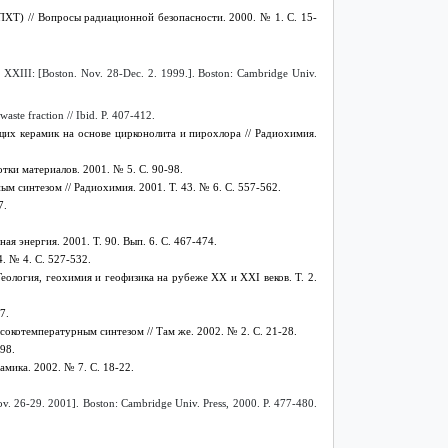
ХТ) // Вопросы радиационной безопасности. 2000. № 1. С. 15-
nt XXIII: [Boston. Nov. 28-Dec. 2. 1999.]. Boston: Cambridge Univ.
aste fraction // Ibid. P. 407-412.
щих керамик на основе цирконолита и пирохлора // Радиохимия.
тки материалов. 2001. № 5. С. 90-98.
синтезом // Радиохимия. 2001. Т. 43. № 6. С. 557-562.
7.
я энергия. 2001. Т. 90. Вып. 6. С. 467-474.
4. № 4.
C
. 527-532.
еология, геохимия и геофизика на рубеже XX и XXI веков. Т. 2.
7.
котемпературным синтезом // Там же. 2002. № 2. С. 21-28.
-98.
мика. 2002. № 7. С. 18-22.
ov. 26-29. 2001]. Boston: Cambridge Univ. Press, 2000. P. 477-480.