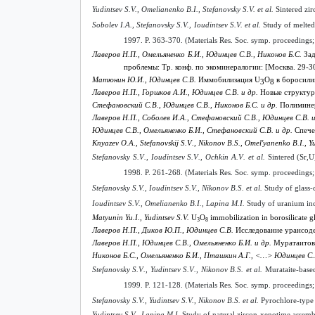
Yudintsev S.V., Omelianenko B.I., Stefanovsky S.V. et al.
Sintered zir
Sobolev I.A., Stefanovsky S.V., Ioudintsev S.V. et al.
Study of melted
1997.
P. 363-370. (Materials Res. Soc. symp. proceedings;
Лаверов Н.П., Омельяненко Б.И., Юдинцев С.В., Никонов Б.С.
За
проблемы: Тр. конф. по экоминералогии: [Москва. 29-30
Матюнин Ю.И., Юдинцев С.В.
Иммобилизация
U
O
в боросилик
3
8
Лаверов Н.П., Горшков А.И., Юдинцев С.В. и др.
Новые структурн
Стефановский С.В., Юдинцев С.В., Никонов Б.С. и др.
Полиминер
Лаверов Н.П., Соболев И.А., Стефановский С.В., Юдинцев С.В. 
Юдинцев С.В., Омельяненко Б.И., Стефановский С.В. и др.
Спече
Knyazev
O
.
A
.,
Stefanovskij
S
.
V
.,
Nikonov
B
.
S
.,
Omel
'
yanenko
B
.
I
.,
Y
Stefanovsky
S
.
V
.,
Ioudintsev
S
.
V
.,
Ochkin
A
.
V
.
et
al
.
Sintered (Sr,U
1998.
P. 261-268. (Materials Res. Soc. symp. proceedings;
Stefanovsky S.V., Ioudintsev S.V., Nikonov B.S. et al.
Study of glass-
Ioudintsev S.V., Omelianenko B.I., Lapina M.I.
Study of uranium inco
Matyunin Yu.I., Yudintsev S.V.
U
O
immobilization in borosilicate gl
3
8
Лаверов Н.П., Диков Ю.П., Юдинцев С.В.
Исследование урансоде
Лаверов Н.П., Юдинцев С.В., Омельяненко Б.И. и др.
Муратаитова
Никонов Б.С., Омельяненко Б.И., Пташкин А.Г., <…> Юдинцев С
Stefanovsky
S
.
V
.,
Yudintsev
S
.
V
.,
Nikonov
B
.
S
.
et
al
.
Murataite-base
1999. P. 121-128. (Materials Res. Soc. symp. proceedings;
Stefanovsky S.V., Yudintsev S.V., Nikonov B.S. et al.
Pyrochlore-type
Yudintsev S.V., Lapina M.I.
Study of natural zircon-xenotime assembla