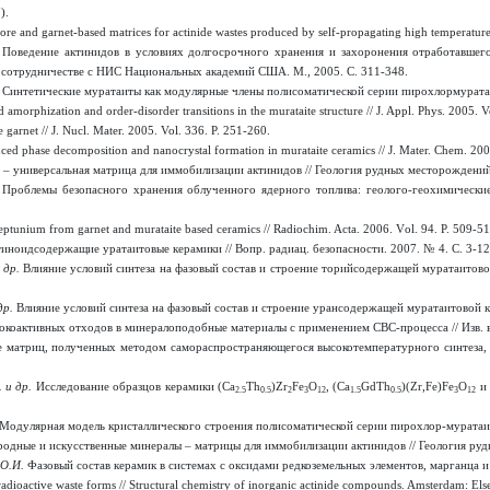
).
re and garnet-based matrices for actinide wastes produced by self-propagating high temperature s
.
Поведение актинидов в условиях долгосрочного хранения и захоронения отработавшег
 сотрудничестве с НИС Национальных академий США. М., 2005. С. 311-348.
.
Синтетические муратаиты как модулярные члены полисоматической серии пирохлормуратаи
amorphization and order-disorder transitions in the murataite structure // J. Appl. Phys. 2005. 
e garnet // J. Nucl. Mater. 2005. Vol. 336. P. 251-260.
ed phase decomposition and nanocrystal formation in murataite ceramics // J. Mater. Chem
. 200
– универсальная матрица для иммобилизации актинидов // Геология рудных месторождений.
.
Проблемы безопасного хранения облученного ядерного топлива: геолого-геохимические 
eptunium from garnet and murataite based ceramics // Radiochim. Acta
. 2006. V
ol
. 94. P. 509-51
иноидсодержащие уратаитовые керамики // Вопр. радиац. безопасности. 2007. № 4. С. 3-12
 др.
Влияние условий синтеза на фазовый состав и строение торийсодержащей муратаитовой
др.
Влияние условий синтеза на фазовый состав и строение урансодержащей муратаитовой ке
оактивных отходов в минералоподобные материалы с применением СВС-процесса // Изв. вуз
е матриц, полученных методом самораспространяющегося высокотемпературного синтеза,
 и др.
Исследование образцов керамики (Сa
Th
)Zr
Fe
O
, (Сa
GdTh
)(Zr,Fe)Fe
O
и 
2.5
0.5
2
3
12
1.5
0.5
3
12
Модулярная модель кристаллического строения полисоматической серии пирохлор-муратаит 
одные и искусственные минералы – матрицы для иммобилизации актинидов // Геология руд
 О.И.
Фазовый состав керамик в системах с оксидами редкоземельных элементов, марганца и
radioactive waste forms // Structural chemistry of inorganic actinide compounds. Amsterdam: Els