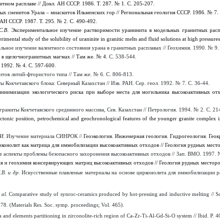
ном расплаве // Докл. АН СССР. 1986. Т. 287. № 1. С. 205-207.
х сиенитов Урала – миаскитов Ильменских гор // Региональная геология СССР. 1986. № 7. 
 АН СССР. 1987. Т. 295. № 2. С. 490-492.
 С.В.
Экспериментальное изучение растворимости уранинита в модельных гранитных расп
erimental study of the solubility of uraninite in granitic melts and fluid solutions at high pressur
льное изучение валентного состояния урана в гранитных расплавах // Геохимия. 1990. № 9.
 в щелочногранитных магмах // Там же. № 4
. С. 538-544.
 1992. № 4. С. 597-600.
ов литий-фтористого типа // Там же. № 6. С. 806-813.
 Кокчетавского блока: Северный Казахстан // Изв. РАН. Сер. геол. 1992. № 7. С. 36-44.
инимизации экологического риска при выборе места для могильника высокоактивных от
граниты Кокчетавского срединного массива, Сев. Казахстан
//
Петрология
. 1994. № 2.
С
. 
tonic position, petrochemical and geochronological features of the younger granite complex
И
.
Изучение
материала
СИНРОК
//
Геоэкология
.
Инженерная геология. Гидрогеология. Гео
конолит как матрица для иммобилизации высокоактивных отходов // Геология рудных место
 аспекты проблемы безопасного захоронения высокоактивных отходов // Зап. ВМО. 1997. №
 и геохимия консервирующих матриц высокоактивных отходов // Геология рудных месторо
.В. и др.
Искусственные плавленые материалы на основе цирконолита для иммобилизации р
al
.
Comparative study of synroc-ceramics produced by hot-pressing and inductive melting // Sc
78. (Materials Res. Soc. symp. proceedings; Vol. 465).
a and elements partitioning in zirconolite-rich region of Ca-Zr-Ti-Al-Gd-Si-O system // Ibid. P. 