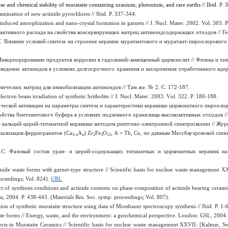
se and chemical stability of murataite containing uranium, plutonium, and rare earths // Ibid.
P.
3
mination of new actinide pyrochlores // Ibid. P. 337-344.
induced amorphization and nano-crystal formation in garnets // J. Nucl. Mater
. 2002.
Vol
. 303.
P
активного распада на свойства консервирующих матриц актиноидсодержащих отходов // Ге
С.
Влияние условий синтеза на строение керамик муратаитового и муратаит-пирохлорового 
Инкорпорирование продуктов коррозии в гадолиний-замещенный цирконолит // Физика и хим
ведение актинидов в условиях долгосрочного хранения и захоронения отработанного ядер
лических матриц для иммобилизации актиноидов // Там же.
№ 2. C. 172-187.
ctron beam irradiation of synthetic britholite // J. Nucl. Mater
. 2003. V
ol
. 322. P. 180-188.
еской активации на параметры синтеза и характеристики керамики цирконатного пирохлора 
йства бентонитового буфера в условиях подземного хранилища высо­коактивных отходов //
кальций-церий-титанатной керамики методом рентгено-электронной спектроскопии // Журн. 
нализация ферригранатов (Са
А
) Zr
Fe
О
, А = Th, Ce, по данным Мессбауэровской спект
3-х
х
2
3
12
.С.
Фазовый состав уран- и церий-содержащих титанатных и цирконатных керамик на 
nide waste forms with garnet-type structure // Scientific basis for nuclear waste management X
roceedings; Vol. 824).
URL
ct of synthesis conditions and actinide contents on phase composition of actinide bearing ceram
, 2004. P. 438-443. (Materials Res. Soc. symp. proceedings; Vol. 807).
on of synthetic murataite structure using data of Mossbauer spectroscopy synthesis // Ibid. P. 1-6
e forms // Energy, waste, and the environment: a geochemical perspective. London: GSL, 2004. 
ects in Murataite Ceramics // Scientific basis for nuclear waste management XXVII: [Kalmar, 