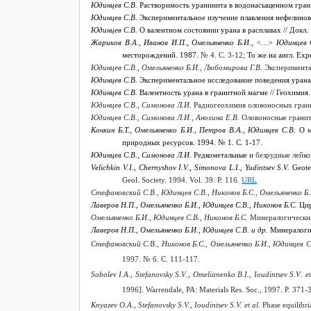
Юдинцев С.В.
Растворимость уранинита в водонасыщенном гранит
Юдинцев С.В.
Экспериментальное изучение плавления нефелиновы
Юдинцев С.В.
О валентном состоянии урана в расплавах // Докл.
Жариков В.А., Иванов И.П., Омельяненко Б.И., <…> Юдинцев
месторождений.
1987.
№ 4.
С
. 3-12;
То
же
на
англ
. Exp
Юдинцев С.В., Омельяненко Б.И., Любомирова Г.В.
Эксперимента
Юдинцев С.В.
Экспериментальное исследование поведения урана
Юдинцев С.В.
Валентность урана в гранитной магме // Геохимия.
Юдинцев С.В., Симонова Л.И.
Радиогеохимия оловоносных гранит
Юдинцев С.В., Симонова Л.И., Анохина Е.В.
Оловоносные граниты
Кочкин Б.Т., Омельяненко Б.И., Петров В.А., Юдинцев С.В.
О м
природных ресурсов. 1994. № 1. С. 1-17.
Юдинцев С.В., Симонова Л.И.
Редкометальные и
безрудные лейко
Velichkin V.I., Chernyshov I.V., Simonova L.I., Yudintsev S.V.
Geotec
Geol. Society. 1994. Vol. 39. P. 116.
URL
Стефановский
С
.
В
.,
Юдинцев
С
.
В
.,
Никонов
Б
.
С
.,
Омельяненко
Б
.
Лаверов Н.П., Омельяненко Б.И., Юдинцев С.В., Никонов Б.С.
Цир
Омельяненко Б.И., Юдинцев С.В., Никонов Б.С.
Минералогические
Лаверов Н.П., Омельяненко Б.И., Юдинцев С.В. и др.
Минералогия
Стефановский С.В., Никонов Б.С., Омельяненко Б.И., Юдинцев С
1997. № 6. С. 111-117.
Sobolev
I
.
A
.,
Stefanovsky
S
.
V
.,
Omelianenko
B
.
I
.,
Ioudintsev
S
.
V
.
et
1996]. Warrendale, PA: Materials Res. Soc., 1997.
P. 371-3
Knyazev O.A., Stefanovsky S.V., Ioudintsev S.V. et al.
Phase equilibri