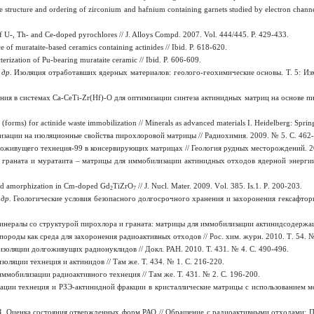
 structure and ordering of zirconium and hafnium containing garnets studied by electron channel
f U-, Th- and Ce-doped pyrochlores // J. Alloys Compd. 2007. Vol. 444/445. P. 429-433.
e of murataite-based ceramics containing actinides // Ibid. P. 618-620.
cterization of Pu-bearing murataite ceramic // Ibid. P. 606-609.
 др.
Изоляция отработавших ядерных материалов: геолого-геохимические основы. Т. 5: Из
ия в системах Ca-CeTi-Zr(Hf)-O для оптимизации синтеза актинидных матриц на основе пи
s (forms) for actinide waste immobilization // Minerals as advanced materials I. Heidelberg: Spri
зации на изоляционные свойства пирохлоровой матрицы // Радиохимия. 2009. № 5. С. 462-
оживущего технеция-99 в консервирующих матрицах // Геология рудных месторождений. 20
граната и муратаита – матрицы для иммобилизации актинидных отходов ядерной энергии: 
d amorphization in Cm-doped Gd
TiZrO
// J. Nucl. Mater.
2009. V
ol
. 385. Is.1.
P
. 200-203.
2
7
 др.
Геологические условия безопасного долгосрочного хранения и захоронения гексафтор
нералы со структурой пирохлора и граната: матрицы для иммобилизации актинидсодержащих
породы как среда для захоронения радиоактивных отходов // Рос. хим. журн. 2010.
T
. 54. 
золяции долгоживущих радионуклидов // Докл. РАН. 2010. Т. 431. № 4. С. 490-496.
золяции технеция и актинидов // Там же. Т. 434. № 1. С. 216-220.
ммобилизации радиоактивного технеция // Там же. Т. 431. № 2. С. 196-200.
ции технеция и РЗЭ-актинидной фракции в кристаллические матрицы с использованием ме
В.
Оценка состояния отвержденных форм РАО // Обращение с радиоактивными отходами: 