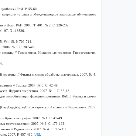
ynthesis // Ibid. P. 55-60.
о ядерного топлива // Международное хранилище облученного
т // Докл. РАН. 2005. Т
. 401. № 2.
С
. 226-232.
Vol. 97. N 113536.
5. Vol. 15. P. 709-714.
 2006. № 5. С. 387-409.
аспекты // Геоэкология. Инженерная геология. Гидрогеология.
4.
.
 керамики // Физика и химия обработки материалов. 2007. № 4.
рамики // Там же. 2007. № 5. C. 42-49.
ов. Ядерная энергетика. 2007. № 1. С. 32-42.
 для иммобилизации фракционированных ВАО // Физика и химия
(Сa
Сe
)Zr
Fe
O
со структурой граната // Радиохимия. 2007.
2.5
0.5
2
3
12
// Кристаллография. 2007. № 1. С. 41-49.
ных месторождений. 2007. № 3. С. 173-193.
 титана // Радиохимия.
2007. № 4.
С
. 305-311.
evier, 2007. P. 457-490.
URL