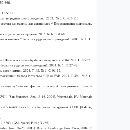
57-366.
. 177-187.
ология рудных месторождения. 2003. № 6. С. 483-513.
состава как матриц для актиноидов // Перспективные материалы.
ия обработки материалов. 2003. № 6. C. 83-88.
ного топлива // Геология рудных месторождений. 2003. № 1. С.
// Физика и химия обработки материалов. 2004. № 2. С. 68-77.
 Геология рудных месторождений. 2004. № 1. С. 27-42.
неорг. химии. 2004. Т .49. № 1. С. 91-99.
роскопии и метода Ритвельда // Докл. РАН. 2004. Т. 399. № 5. С.
основе кубических фаз со структурой флюоритового типа //
XVIII: [San Francisco. Apr. 13-16. 2004]. Warrendale, PA: Materials
ics // Scientific basis for nuclear waste management XXVII: [Kalmar,
.
P. 3763. (GSL Special Publ.; N 236).
Sweden. Nov. 26-29. 2003]. Boston: Cambridge Univ. Press, 2004. P.