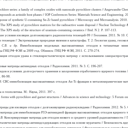
chlore series: a family of complex oxides with nanoscale pyrochlore clusters // Angewandte Chem
pounds as actinide host phases // IOP Conferences Series: Materials Science and Engineering. 20
sponse of synthetic U-containing Sn-Zr based pyrochlore // Microscopy and Microanalysis. 2010. 
The XPS study of pyrochlore matrices for the radioactive waste disposal // Nuclear Technology &
The XPS study of the structure of uranium-containing ceramics // Ibid. N
2.
P
. 107-113.
ие условия изоляции долгоживущего радиоизотопа технеций-99 // Геохимия. 2011. № 10. С
технеция // Экстремальные природные явления и катастрофы. Т. 2: Геология урана, геоэкол
в С.В. и др.
Иммобилизация модельных высокоактивных отходов в титанатные мин
уды ГНЦ РФ ФЭИ за 2009 год. Обнинск: ГНЦ РФ ФЭИ, 2011. С. 270-274.
ция отходов урана в стеклокристаллическую матрицу с использованием самораспространя
вые матрицы актинидных отходов // Радиохимия. 2011. № 3. С. 196-207.
дов в условиях долгосрочного хранения и захоронения отработанного ядерного топлива //
. 86-98.
В.
СВС-иммобилизация высокоактивных отходов An-Tc фракции в металлокерамические матри
а и геополитика. М
.:
Наука
, 2011. 397
с
.
 forms with pyrochlore and garnet structures // Advances in science and technology: 5 Forum on
трицы для изоляции отходов с долгоживущими радионуклидами // Радиохимия. 2012. № 5. 
матрицы для иммобилизации РЗЭ-актинидной фракции высокоактивных отходов ядерного топл
.В.
Консервирующие матрицы для отходов низкого и среднего уровней радиоактивности // Г
аллические матрицы актинидсодержащих отходов на основе муратаита // Безопасность яде
 и муратаитовые матрицы для иммобилизации актинидов // Фундаментальные основы формир