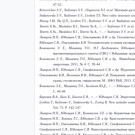
47-52.
Krivovichev
S
.
V
.,
Yudintsev
S
.
V
.,
Organova
N
.
I
.
et
al
.
Murataite-pyro
Stefanovsky S.V., Yudintsev S.V., Livshits T.S.
New cubic structure com
Zhang J.M., Hu Q.N., Livshits T.S., Yudintsev S.V. et al.
Radiation re
Teterin A.Yu., Maslakov K.I., Teterin Yu.A., <…> Yudintsev S.V. et al.
Teterin A.Yu., Maslakov K.I., Teterin Yu.A., <…> Yudintsev S.V. et al.
Лаверов Н.П., Юдинцев С.В., Омельяненко Б.И. и др.
Геохимическ
Юдинцев С.В., Омельяненко Б.И.
Геохимические условия изоляции 
Коновалов Э. Е., Мишевец Т.О., Н.Г. Богданович, Юдинце
высокотемпературного синтеза (СВС) // Избранные тр
Коновалов Э. Е., Мишевец Т.О., Юдинцев С.В. и др.
Иммобилиза
энергетика. 2011. № 4. С. 39-44.
Лаверов Н.П., Юдинцев С.В., Стефановский С.В. и др.
Муратаито
Омельяненко Б.И., Величкин В.И., Юдинцев С.В.
Поведение актини
урана, геоэкология, гляциология. М.: ИФЗ РАН, 2011. С
Коновалов Э.Е., Мишевец Т.О., Болтоев Ю.Д., <…> Юдинцев С.
С. 44-49.
Баринов В.А., Биго Б., Благов Е.В., <…> Юдинцев С.В.
Энергетик
Livshits T., Yudintsev S., Stefanovsky S., Ewing R.
New actinide waste
Vol
. 73.
P
. 142-147.
Лаверов Н.П., Юдинцев С.В., Коновалов Э.Е. и др.
Керметные ма
Лаверов Н.П., Лившиц Т.С., Юдинцев С.В. и др.
Кристаллические 
Лаверов Н.П., Омельяненко Б.И., Юдинцев С.В., Стефановский С
Стефановский С.В., Юдинцев С.В.
Наноструктурированные крист
Лаверов Н.П., Юдинцев С.В., Кривовичев С.В. и др.
Пирохлоровые