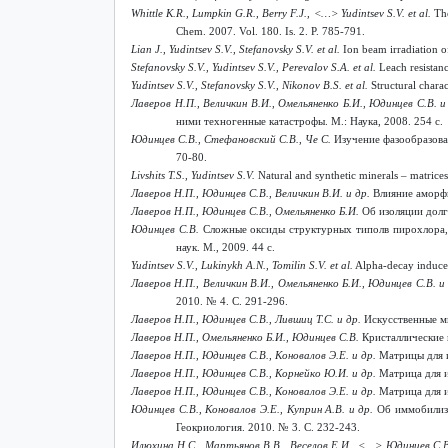
Whittle K.R., Lumpkin G.R., Berry F.J., <…> Yudintsev S.V. et al.
The
Chem. 2007. Vol. 180. Is. 2. P. 785-791.
Lian J., Yudintsev S.V., Stefanovsky S.V. et al.
Ion beam irradiation o
Stefanovsky S.V., Yudintsev S.V., Perevalov S.A.
et al.
Leach resistanc
Yudintsev S.V., Stefanovsky S.V., Nikonov B.S. et al.
Structural chara
Лаверов Н.П., Величкин В.И., Омельяненко Б.И., Юдинцев С.В. и
ними техногенные катастрофы. М.: Наука, 2008. 254 с.
Юдинцев С.В., Стефановский С.В., Че С.
Изучение фазообразован
70-80.
Livshits T.S., Yudintsev S.V.
Natural and synthetic minerals – matrice
Лаверов Н.П., Юдинцев С.В., Величкин В.И. и др.
Влияние аморфи
Лаверов Н.П., Юдинцев С.В., Омельяненко Б.И.
Об изоляции долг
Юдинцев С.В.
Сложные оксиды структурных типолв пирохлора, 
наук. М
., 2009. 44
с
.
Yudintsev S.V., Lukinykh A.N., Tomilin S.V. et al.
Alpha-decay induce
Лаверов Н.П., Величкин В.И., Омельяненко Б.И., Юдинцев С.В. и
2010. № 4. С. 291-296.
Лаверов Н.П., Юдинцев С.В., Лившиц Т.С. и др.
Искусственные ми
Лаверов Н.П., Омельяненко Б.И., Юдинцев С.В.
Кристаллические 
Лаверов Н.П., Юдинцев С.В., Коновалов Э.Е. и др.
Матрицы для и
Лаверов Н.П., Юдинцев С.В., Корнейко Ю.И. и др.
Матрица для и
Лаверов Н.П., Юдинцев С.В., Коновалов Э.Е. и др.
Матрица для и
Юдинцев С.В., Коновалов Э.Е., Куприн А.В. и др.
Об иммобилиза
Геокриология. 2010. № 3. С. 232-243.
Илюхина Н.С., Мартьянов В.В., Веселов Е.И., <…> Юдинцев С.