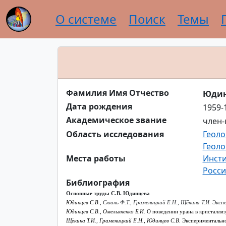
О системе
Поиск
Темы
Фамилия Имя Отчество
Юдин
Дата рождения
1959-
Академическое звание
член-
Область исследования
Геоло
Геоло
Места работы
Инсти
Росси
Библиография
Основные труды
С.В. Юдинцева
Юдинцев С.В.,
Сюань Ф.Т., Граменицкий Е.Н., Щёкина Т.И.
Экспе
Юдинцев С.В., Омельяненко Б.И.
О поведении урана в кристаллиз
Щёкина Т.И., Граменицкий Е.Н., Юдинцев С.В.
Экспериментально