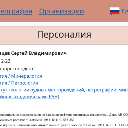
География
Организации
Ру
Персоналия
цев Сергей Владимирович
12-22
корреспондент
гия / Минералогия
гия / Петрология
тут геологии рудных месторождений, петрографии, мин
йская академия наук (РАН)
риментальное моделирование образования нефелин-сиенитовых пегматитов // Докл. АН СССР
ующемся расплаве // Геохимия. 1984. № 6. С. 555-559.
е изучение плавления миаскитов Ильменогорского массива // Там же. 1984. № 10. С
. 1443-