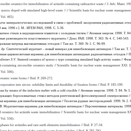
conolite ceramics for immobilization of actinide-containing radioactive waste // J. Adv. Mater. 199
 synroc doped with simulated high-level waste // // Scientific basis for nuclear waste managemen
 Vol. 465)
дачи минералогических исследований в связи с проблемой захоронения радиоактивных отхо
 янв. 1996 г.]. М.: ИГЕМ РАН, 1998. С. 5-36.
атное стекло в индукционном плавителе с холодным тиглем // Атомная энергия. 1998. Т. 84
ые разновидности искусственного муратаита // Докл. РАН. 1998. Т. 363. № 4. С. 540-543.
альная матрица высокоактивных отходов // Там же. Т. 360. № 1. С. 96-99.
и др.
Синтетический муратаит – новый минерал для иммобилизации актинидов // Там же. Т. 
нная цирконолитовая керамика для иммобилизации актинидных радиоактивных отходов // Пе
udintsev
S
.
V
.
Sintered
ceramics
of
synroc
-
c
type
containing
simulated
high
-
activity
wastes
// Физ
)-containing zirconolite ceramics study // Scientific basis for nuclear waste management XXI: 
 Vol. 506).
ceramic waste forms // Ibid. P. 269-272.
rporation into zircon: solubility limits and durability of fixation forms // Ibid. P. 185-190.
ass by means of the induction melter with a cold crucible //
Атомная
энергия
.
1998. Т. 84. № 3.
ржащих боросиликатных стекол методом рентгеновской фотоэлектронной спектроскопии // Д
я керамика для иммобилизации актинидов // Геология рудных месторождений. 1999. № 2. С
.В.
Муратаитовая керамика для иммобилизации актинидов // Перспективные материалы. 1999
d ceramics for actinide waste immobilization // Scientific basis for nuclear waste management 
 Vol. 556).
 phases for actinides and rare earth elements immobilization // Ibid. P. 27-34.
ges for estimation of the actinide waste forms stability // Ibid. P. 785-792.