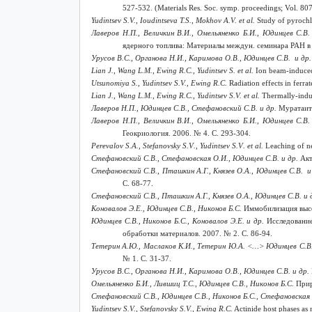
527-532. (Materials Res. Soc. symp. proceedings; Vol. 807
Yudintsev S.V., Ioudintseva T.S., Mokhov A.V. et al.
Study of pyrochlo
Лаверов Н.П., Величкин В.И., Омельяненко Б.И., Юдинцев С.В
ядерного топлива: Материалы междун. семинара РАН в
Урусов В.С., Органова Н.И., Каримова О.В., Юдинцев С.В. и др
Lian J., Wang L.M., Ewing R.C., Yudintsev S. et al.
Ion beam-induced 
Utsunomiya S., Yudintsev S.V., Ewing R.C.
Radiation effects in ferrat
Lian J., Wang L.M., Ewing R.C., Yudintsev S.V. et al.
Thermally-induc
Лаверов Н.П., Юдинцев С.В., Стефановский С.В. и др.
Муратаит 
Лаверов Н.П., Величкин В.И., Омельяненко Б.И., Юдинцев С.В
Геокриология. 2006. № 4. С. 293-304.
Perevalov
S
.
A
.,
Stefanovsky
S
.
V
.,
Yudintsev
S
.
V
.
et
al
.
Leaching of n
Стефановский С.В., Стефановская О.И., Юдинцев С.В. и др.
Акт
Стефановский С.В., Пташкин А.Г., Князев О.А., Юдинцев С.В. и
С. 68-77.
Стефановский С.В., Пташкин А.Г., Князев О.А., Юдинцев С.В. и 
Коновалов Э.Е., Юдинцев С.В., Никонов Б.С.
Иммобилизация высок
Юдинцев С.В., Никонов Б.С., Коновалов Э.Е. и др.
Исследовани
обработки материалов. 2007. № 2. С. 86-94.
Тетерин А.Ю., Маслаков К.И., Тетерин Ю.А. <…> Юдинцев С.В.
№ 1. С. 31-37.
Урусов В.С., Органова Н.И., Каримова О.В., Юдинцев С.В. и др.
Омельяненко Б.И., Лившиц Т.С., Юдинцев С.В., Никонов Б.С.
Прир
Стефановский С.В., Юдинцев С.В., Никонов Б.С., Стефановская
Yudintsev S.V., Stefanovsky S.V., Ewing R.C.
Actinide host phases as 