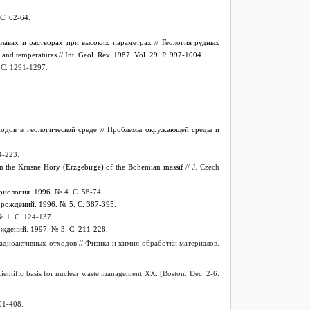
С. 62-64.
лавах и растворах при высоких параметрах // Геология рудных
es and temperatures // Int. Geol. Rev. 1987.
Vol. 29. P. 997-1004.
 С. 1291-1297.
ходов в геологической среде // Проблемы окружающей среды и
214-223.
 in the Krusne Hory (Erzgebirge) of the Bohemian massif
// J. Czech
криология. 1996. №
4. С. 58-74.
рождений. 1996. № 5. С. 387-395.
 1. С. 124-137.
ждений. 1997. № 3. С. 211-228.
адиоактивных отходов // Физика и химия обработки материалов.
ientific basis for nuclear waste management XX: [Boston. Dec. 2-6.
401-408.