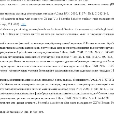
росиликатных стекол, синтезированных в индукционном плавителе с холодным тиглем (ИП
ная матрица актинид-содержащих отходов // Докл. РАН. 2000. Т
. 374. № 2. С. 242-246.
of synthetic sphene with respect to Gd and U // Scientific basis for nuclear waste manageme
edings; Vol. 608).
URL
 elements partitioning in two-phase hosts for immobilization of a rare earth-actinide high-level w
ев С.В.
Влияние условий синтеза на фазовый состав и строение уран- и плутоний-содержа
вий синтеза на фазовый состав пирохлор-браннеритовой керамики // Физика и химия обрабо
таллических матриц актиноидов, полученных самораспространяющимся высокотемпературным 
радиационной устойчивости матриц актинидов // Докл. РАН. 2001. Т. 376. № 5. С. 665-66
новых актиноидных матрицах со структурой пирохлора // Там же. Т. 381. № 3. С. 399-402.
онная устойчивость плавленых титанатных керамик для иммобилизации актиноидов // Атомна
структурное положение атомов железа в синтетическом муратаите // Докл. РАН. 2002. Т. 38
олого-геохимические условия безопасного захоронения высокорадиоактивных отходов // Г
ля иммобилизации актиноидных отходов // Вопр. радиац. безопасности. 2002. № 1. С. 15-2
.
Особенности пирохлоровых матриц актиноидов, полученных самораспространяющимся высо
ти фазообразования при синтезе матриц актиноидов //
Докл. РАН. 2002
. Т. 383. № 1. С. 95
метрическое исследование фазообразования при синтезе матриц актиноидов // Стекло и кера
ревращения при синтезе матриц актиноидов //
Докл. РАН. 2002
.Т. 385.
№ 4.
С
. 524-528.
ranium into garnet structure //
Scientific basis for nuclear waste management XXV: [Boston. N
ion of murataite // Ibid. P. 455-460.