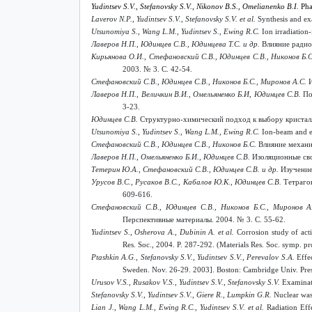
Yudintsev S.V., Stefanovsky S.V., Nikonov B.S., Omelianenko B.I.
Pha
Laverov N.P., Yudintsev S.V., Stefanovsky S.V. et al.
Synthesis and exa
Utsunomiya S., Wang L.M., Yudintsev S., Ewing R.C.
Ion irradiation-
Лаверов Н.П., Юдинцев С.В., Юдинцева Т.С. и др.
Влияние радио
Кирьянова О.И., Стефановский С.В., Юдинцев С.В., Никонов Б.
2003. № 3. C. 42-54.
Стефановский С.В., Юдинцев С.В., Никонов Б.С., Миронов А.С.
Лаверов Н.П., Величкин В.И., Омельяненко Б.И, Юдинцев С.В.
По
3-23.
Юдинцев С.В.
Структурно-химический подход к выбору кристал
Utsunomiya S., Yudintsev S., Wang L.M., Ewing R.C.
Ion-beam and ele
Стефановский С.В., Юдинцев С.В., Никонов Б.С.
Влияние механич
Лаверов Н.П., Омельяненко Б.И., Юдинцев С.В.
Изоляционные сво
Тетерин Ю.А., Стефановский С.В., Юдинцев С.В. и др.
Изучение 
Урусов В.С., Русаков В.С., Кабалов Ю.К., Юдинцев С.В.
Тетраго
609-616.
Стефановский С.В., Юдинцев С.В., Никонов Б.С., Миронов А
Перспективные материалы.
2004. № 3. C. 55-62.
Yudintsev S., Osherova A., Dubinin A. et al.
Corrosion study of acti
Res. Soc., 2004. P. 287-292. (Materials Res. Soc. symp. p
Ptashkin A.G., Stefanovsky S.V., Yudintsev S.V., Perevalov S.A.
Effe
Sweden. Nov. 26-29. 2003]. Boston: Cambridge Univ. Press
Urusov V.S., Rusakov V.S., Yudintsev S.V., Stefanovsky S.V.
Examinati
Stefanovsky S.V., Yudintsev S.V., Giere R., Lumpkin G.R.
Nuclear wast
Lian J., Wang L.M., Ewing R.C., Yudintsev S.V. et al.
Radiation Eff