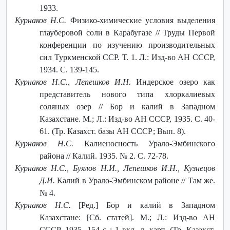
1933.
Курнаков Н.С.
Физико-химические условия выделения
глауберовой соли в Карабугазе // Труды Первой
конференции по изучению производительных
сил Туркменской ССР. Т. 1. Л.: Изд-во АН СССР,
1934. С. 139-145.
Курнаков Н.С., Лепешков И.Н.
Индерское озеро как
представитель нового типа хлоркалиевых
соляных озер // Бор и калий в Западном
Казахстане. М.; Л.: Изд-во АН СССР, 1935. С. 40-
61. (Тр. Казахст. базы АН СССР; Вып. 8).
Курнаков Н.С.
Калиеносность Урало-Эмбинского
района // Калий. 1935. № 2. С. 72-78.
Курнаков Н.С., Буялов Н.И., Лепешков И.Н., Кузнецов
Д.И.
Калий в Урало-Эмбинском районе // Там же.
№ 4.
Курнаков Н.С.
[Ред.] Бор и калий в Западном
Казахстане: [Сб. статей]. М.; Л.: Изд-во АН
СССР, 1935. 154 с : 1 вкл. л. карт. (Тр. Казахст.