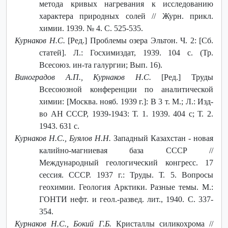
метода кривых нагревания к исследованию
характера природных солей // Журн. прикл.
химии. 1939. № 4. С. 525-535.
Курнаков Н.С.
[Ред.] Проблемы озера Эльтон. Ч. 2: [Сб.
статей]. Л.: Госхимиздат, 1939. 104 с. (Тр.
Всесоюз. ин-та галургии; Вып. 16).
Виноградов А.П., Курнаков Н.С.
[Ред.] Труды
Всесоюзной конференции по аналитической
химии: [Москва. нояб. 1939 г.]: В 3 т. М.; Л.: Изд-
во АН СССР, 1939-1943: Т. 1. 1939. 404 с; Т. 2.
1943. 631 с.
Курнаков Н.С., Буялов Н.Н.
Западный Казахстан - новая
калийно-магниевая база СССР //
Международный геологический конгресс. 17
сессия. СССР. 1937 г.: Труды. Т. 5. Вопросы
геохимии. Геология Арктики. Разные темы. М.:
ГОНТИ нефт. и геол.-развед. лит., 1940. С. 337-
354.
Курнаков Н.С., Бокий Г.Б.
Кристаллы силикохрома //