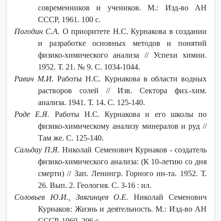
современников и учеников. М.: Изд-во АН
СССР, 1961. 100 с.
Погодин С.А.
О приоритете Н.С. Курнакова в создании
и разработке основных методов и понятий
физико-химического анализа // Успехи химии.
1952. Т. 21. № 9. С. 1034-1044.
Равич М.И.
Работы Н.С. Курнакова в области водных
растворов солей // Изв. Сектора физ.-хим.
анализа. 1941. Т. 14. С. 125-140.
Роде Е.Я.
Работы Н.С. Курнакова и его школы по
физико-химическому анализу минералов и руд //
Там же. С. 125-140.
Сальдау П.Я.
Николай Семенович Курнаков - создатель
физико-химического анализа: (К 10-летию со дня
смерти) // Зап. Ленингр. Горного ин-та. 1952. Т.
26. Вып. 2. Геология. С. 3-16 : ил.
Соловьев Ю.И., Звягинцев О.Е.
Николай Семенович
Курнаков: Жизнь и деятельность. М.: Изд-во АН
СССР, 1960. 206 с.