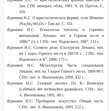
Зап. СПб. минерал. об-ва. 1881. Ч. 16. Проток. С.
310.
Курнаков Н.С.
О кристаллических формах соли Шлиппе
.
(Na
Sb
9H
O) // Там же. С. 331.
2
4
2
Курнаков Н.С.
Технология теплоты и горючих
материалов: Лекции, чит. в Горном ин-те в
1886/7 уч. г. СПб.: тип. Яздовского, 1887. 132 с.
Курнаков Н.С.
Соляное дело: (Галлургия: Лекции, чит.
на 1 курсе Горного ин-та в 1887/8 г. . СПб.: тип.
о
Яздовского и К
, 1888. 171 с.
Курнаков Н.С.
Металлургия: Часть специальная:
Лекции, чит. на 3 курсе Горного ин-та. 1889-90 г.
СПб.: лит. А. Иконникова, 1890. 432 с.
Курнаков Н.С.
Газовый анализ: По К. Винклеру
(Lehrbuch der technischen gasanalyse). СПб.: лит.
А. Иконникова, 1891. 48 с.
Курнаков Н.С.
Пробирное искусство: Общая часть.
СПб.: лит. А. Иконникова, 1891. 122 с.