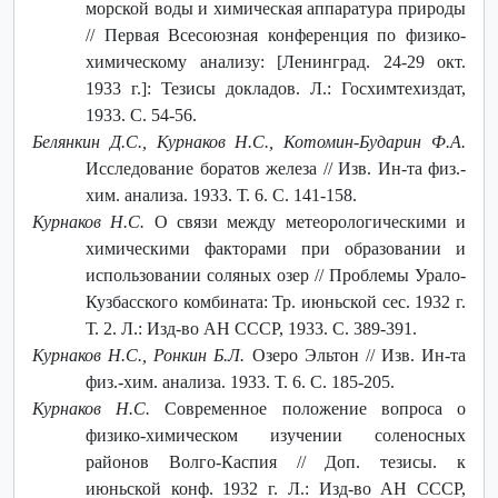
морской воды и химическая аппаратура природы
// Первая Всесоюзная конференция по физико-
химическому анализу: [Ленинград. 24-29 окт.
1933 г.]: Тезисы докладов. Л.: Госхимтехиздат,
1933. С. 54-56.
Белянкин Д.С., Курнаков Н.С., Котомин-Бударин Ф.А.
Исследование боратов железа // Изв. Ин-та физ.-
хим. анализа. 1933. Т. 6. С. 141-158.
Курнаков Н.С.
О связи между метеорологическими и
химическими факторами при образовании и
использовании соляных озер // Проблемы Урало-
Кузбасского комбината: Тр. июньской сес. 1932 г.
Т. 2. Л.: Изд-во АН СССР, 1933. С. 389-391.
Курнаков Н.С., Ронкин Б.Л.
Озеро Эльтон // Изв. Ин-та
физ.-хим. анализа. 1933. Т. 6. С. 185-205.
Курнаков Н.С.
Современное положение вопроса о
физико-химическом изучении соленосных
районов Волго-Каспия // Доп. тезисы. к
июньской конф. 1932 г. Л.: Изд-во АН СССР,