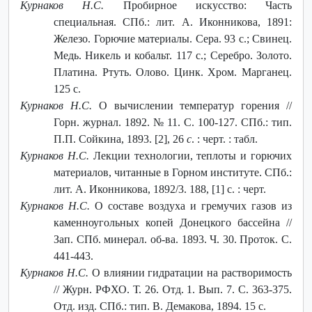
Курнаков Н.С.
Пробирное искусство: Часть
специальная. СПб.: лит. А. Иконникова, 1891:
Железо. Горючие материалы. Сера. 93 с.; Свинец.
Медь. Никель и кобальт. 117 с.; Серебро. Золото.
Платина. Ртуть. Олово. Цинк. Хром. Марганец.
125 с.
Курнаков Н.С.
О вычислении температур горения //
Горн. журнал. 1892. № 11. С. 100-127. СПб.: тип.
П.П. Сойкина, 1893. [2], 26
с
. : черт. : табл.
Курнаков Н.С.
Лекции технологии, теплоты и горючих
материалов, читанные в Горном институте. СПб.:
лит. А. Иконникова, 1892/3. 188, [1] с. : черт.
Курнаков Н.С.
О составе воздуха и гремучих газов из
каменноугольных копей Донецкого бассейна //
Зап. СПб. минерал. об-ва. 1893. Ч. 30. Проток. С.
441-443.
Курнаков Н.С.
О влиянии гидратации на растворимость
// Журн. РФХО. Т. 26. Отд. 1. Вып. 7. С. 363-375.
Отд. изд. СПб.: тип. В. Демакова, 1894. 15 с.