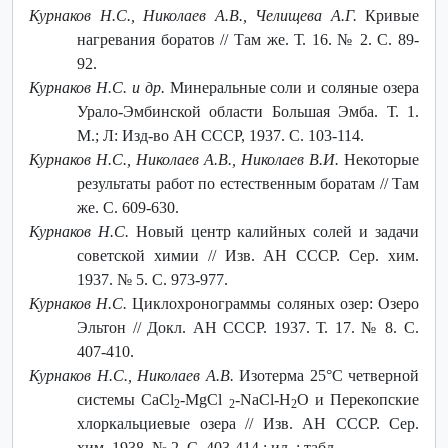
Курнаков Н.С., Николаев А.В., Челищева А.Г.
Кривые
нагревания боратов // Там же. Т. 16. № 2. С. 89-
92.
Курнаков Н.С. и др.
Минеральные соли и соляные озера
Урало-Эмбинской области Большая Эмба. Т. 1.
М.; Л: Изд-во АН СССР, 1937. С. 103-114.
Курнаков Н.С., Николаев А.В., Николаев В.И.
Некоторые
результаты работ по естественным боратам // Там
же. С. 609-630.
Курнаков Н.С.
Новый центр калийных солей и задачи
советской химии // Изв. АН СССР. Сер. хим.
1937. № 5. С. 973-977.
Курнаков Н.С.
Циклохронограммы соляных озер: Озеро
Эльтон // Докл. АН СССР. 1937. Т. 17. № 8. С.
407-410.
Курнаков Н.С., Николаев А.В.
Изотерма 25°С четверной
системы CaCl
-MgCl
-NaCl-H
O и Перекопские
2
2
2
хлоркальциевые озера // Изв. АН СССР. Сер.
хим. 1938. № 2. С. 403-414 : ил. : табл.