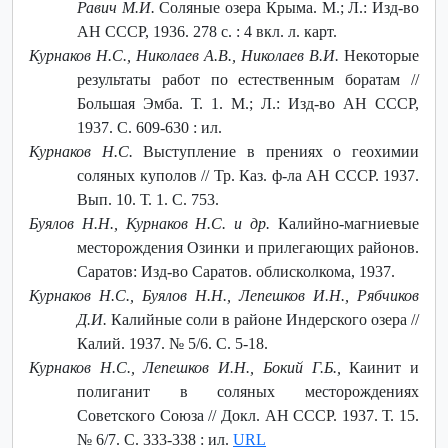
Равич М.И.
Соляные озера Крыма. М.; Л.: Изд-во
АН СССР, 1936. 278 с. : 4 вкл. л. карт.
Курнаков Н.С., Николаев А.В., Николаев В.И.
Некоторые
результаты работ по естественным боратам //
Большая Эмба. Т. 1. М.; Л.: Изд-во АН СССР,
1937. С. 609-630 : ил.
Курнаков Н.С.
Выступление в прениях о геохимии
соляных куполов // Тр. Каз. ф-ла АН СССР. 1937.
Вып. 10. Т. 1. С. 753.
Буялов Н.Н., Курнаков Н.С. и др.
Калийно-магниевые
месторождения Озинки и прилегающих районов.
Саратов: Изд-во Саратов. облисколкома, 1937.
Курнаков Н.С., Буялов Н.Н., Лепешков И.Н., Рябчиков
Д.И.
Калийные соли в районе Индерского озера //
Калий. 1937. № 5/6. С. 5-18.
Курнаков Н.С., Лепешков И.Н., Бокий Г.Б.,
Каинит и
полиганит в соляных месторождениях
Советского Союза // Докл. АН СССР. 1937. Т. 15.
№ 6/7. С. 333-338 : ил.
URL