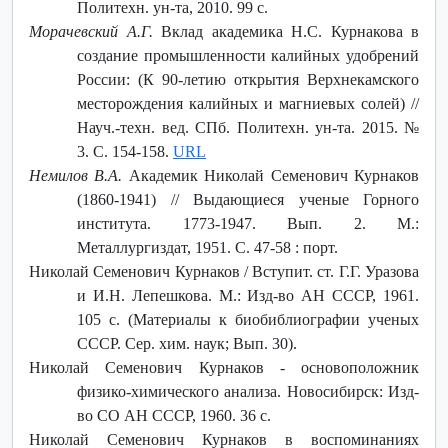
Политехн. ун-та, 2010. 99 с.
Морачевский А.Г.
Вклад академика Н.С. Курнакова в
создание промышленности калийных удобрений
России: (К 90-летию открытия Верхнекамского
месторождения калийных и магниевых солей) //
Науч.-техн. вед. СПб. Политехн. ун-та. 2015.
№
3. С. 154-158.
URL
Немилов В.А.
Академик Николай Семенович Курнаков
(1860-1941) // Выдающиеся ученые Горного
института. 1773-1947. Вып. 2. М.:
Металлургиздат, 1951. С. 47-58 : порт.
Николай Семенович Курнаков / Вступит. ст. Г.Г. Уразова
и И.Н. Лепешкова. М.: Изд-во АН СССР, 1961.
105 с. (Материалы к биобиблиографии ученых
СССР. Сер. хим. наук; Вып. 30).
Николай Семенович Курнаков - основоположник
физико-химического анализа. Новосибирск: Изд-
во СО АН СССР, 1960. 36 с.
Николай Семенович Курнаков в воспоминаниях