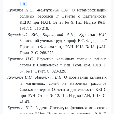
URL
Курнаков Н.С., Жемчужный С.Ф.
О метаморфизации
соляных рассолов // Отчеты о деятельности
КЕПС при ИАН: Отчет № 9. Пг.: Изд-во РАН,
1917. С. 216-218.
Вернадский ВИ., Карпинский А.П., Курнаков Н.С.
Записка об ученых трудах проф. Е.С. Федорова //
Протоколы Физ.-мат. отд. РАН. 1918. № 18. § 431.
Прил. 2. С. 268-273.
Курнаков Н.С.
Изучение калийных солей в районе
Усолья и Соликамска // Изв. Геол. ком. 1918. Т.
37. № 1. Отчет. С. 323-329.
Курнаков Н.С., Ильинский В.П.
О добывании калиевых
и магниевых солей из маточных рассолов
Сакского озера // Отчеты о деятельности КЕПС
при РАН: Отчет № 12. Пг.: Изд-во РАН, 1918. С.
41-43.
Курнаков Н.С.
Задачи Института физико-химического
анализа // Изв. Ин-та физ.-хим. анализа. 1919. Т.