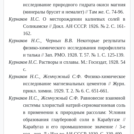
исследование природного гидрата окиси магния
(минералы брусит и немалит) // Там же. С. 74-96.
Курнаков Н.С.
О месторождении калиевых солей в
Соликамске // Докл. АН СССР. 1926. № 2. С. 161-
162.
Курнаков Н.С., Черных В.В.
Некоторые результаты
физико-химического исследования пирофиллита
и талька // Зап. РМО. 1928. Т. 57. № 1. С. 125-139.
Курнаков Н.С.
Растворы и сплавы. М.: Госиздат, 1928. 54
с.
Курнаков Н.С., Жемчужный С.Ф.
Физико-химическое
исследование магнезиальных цементов // Журн.
прикл. химии. 1929. Т. 2. № 6. С. 651-661.
Курнаков Н.С., Жемчужный С.Ф.
Равновесие взаимной
системы хлористый натрий-серномагниевая соль
в применении к природным рассолам: Условия
образования глауберовой соли в Карабугазе //
Карабугаз и его промышленное значение / 3-е
изд., доп. Л.: Изд-во АН СССР, 1930. С. 339-409.