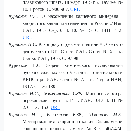
плавикового шпата. 18 март. 1915 г. // Там же. №
10. Проток. С. 906-907.
URL
Курнаков Н.С.
О нахождении калиевого минерала -
хлористого калия или сильвина - в России // Изв.
ИАН. 1915. Сер. 6. Т. 10. № 15. С. 1411-1412.
URL
Курнаков Н.С.
К вопросу о русской платине // Отчеты о
деятельности КЕПС при ИАН: Отчет № 5. Пг.:
Изд-во ИАН, 1916. С. 97-98.
Курнаков Н.С. Задачи химического исследования
русских солевых озер // Отчеты о деятельности
КЕПС при ИАН: Отчет № 7. Пг.: Изд-во ИАН,
1917. С. 136-139.
Курнаков Н.С., Жемчужный С.Ф.
Магниевые озера
перекопской группы // Изв. ИАН. 1917. Т. 11. №
2. С. 137-162.
URL
Курнаков Н.С., Белоглазов К.Ф., Шматько М.К.
Месторождения хлористого калия Соликамской
соленосной толщи // Там же. № 8. С. 467-474.