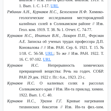
1. Вып. 1. С. 1-17.
URL
Рябинин А.Н., Курнаков Н.С., Белоглазов Н.Ф.
Химико-
геологические исследования месторождений
калийных солей в Соликамском районе // Изв.
Геол. ком. 1919. Т. 38. № 1. Отчет. С. 74-77.
Курнаков Н.С., Ипатьев В.Н., Лазарев П.П., Ферсман
А.Е.
Записка об ученых трудах профессора Д.П.
Коновалова // // Изв. РАН. Сер. 6. 1921. Т. 15. №
1/18. С. 56-58.
URL
; То же // Изв. РАН. 1922. Т.
16. С. 97-102.
URL
Курнаков Н.С.
Непрерывность химических
превращений вещества: Речь на годич. СОБР.
РАН 29 дек. 1922 г. Пг.: б.и., 1923. 23 с.
Курнаков Н.С.
О калиевых солях в рассолах
Соликамского края // Изв. Ин-та приклад. химии.
1922. Вып. 1. С. 40.
Курнаков Н.С., Уразов Г.Г.
Кривые нагревания
тихвинских бокситов // Изв. Ин-та физ.-хим.