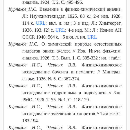
анализа. 1924. Т. 2. С. 495-496.
Курнаков Н.С.
Введение в физико-химический анализ.
Л.: Научхимтехиздат, 1925. 88 с.; 2-е изд. 1928.
114 с.
URL
: вкл. л. ил.; 3 е изд. Л.: Химтеорет,
1936. 193, [2] с.
URL
; 4-е изд. М.; Л.: Изд-во АН
СССР, 1940. 564 с. : 5 вкл. л. ил.
URL
Курнаков Н.С.
О химической природе естественных
гидратов окиси железа // Изв. Ин-та физ.-хим.
анализа. 1926. Т. 3. Вып. 1. С. 305-332 : ил. : табл.
Курнаков Н.С., Черных В.В.
Физико-химическое
исследование брусита и немалита // Минерал.
сырье. 1926. № 5. С. 367-374.
Курнаков Н.С., Черных В.В.
Физико-химическое
исследование гидроталька и пироаурита // Зап.
РМО. 1926. Т. 55. № 1. С. 118-129.
Курнаков Н.С., Черных В.В.
Физико-химическое
исследование змеевиков и хлоритов // Там же. С.
183-194.
Курнаков Н.С., Черных В.В.
Физико-химическое