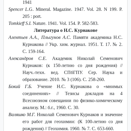
1941
Spencer L.
G. Mineral. Magazine. 1947. Vol. 28. N 199. P.
205 : port.
Tomkieff S.I.
Nature. 1941. Vol. 154. P. 582-583.
Литература о Н.С. Курнакове
Алентьев А.А., Плыгунов А.С.
Памяти академика Н.С.
Курнакова // Укр. хим. журнал. 1951. Т. 17. № 2.
С. 159-164.
Александров С.Е.
Академик Николай Семенович
Курнаков: (к 150-летию со дня рождения) //
Науч.-техн. вед. СПбГПУ. Сер. Наука и
образование. 2010. № 3 (106). С. 258-260.
Бокий Г.Б.
Учение Н.С. Курнакова о «мнимых
соединениях» // Тезисы докладов на 4
Всесоюзном совещании по физико-химическому
анализу. М.: б.г., 1960. С. 30.
Валяшко М.Г.
Николай Семенович Курнаков и значение
его работ для геохимии: (К 100-летию со дня
рождения) // Геохимия. 1960. № 7. С. 653-660.