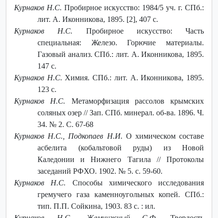
Курнаков Н.С.
Пробирное искусство: 1984/5 уч. г. СПб.:
лит. А. Иконникова, 1895. [2], 407 с.
Курнаков Н.С.
Пробирное искусство: Часть
специальная: Железо. Горючие материалы.
Газовый анализ. СПб.: лит. А. Иконникова, 1895.
147 с.
Курнаков Н.С.
Химия. СПб.: лит. А. Иконникова, 1895.
123 с.
Курнаков Н.С.
Метаморфизация рассолов крымских
соляных озер // Зап. СПб. минерал. об-ва. 1896. Ч.
34. № 2. С. 67-68
Курнаков Н.С., Подкопаев Н.И.
О химическом составе
асбелита (кобальтовой руды) из Новой
Каледонии и Нижнего Тагила // Протоколы
заседаний
РФХО. 1902. № 5. с. 59-60.
Курнаков Н.С.
Способы химического исследования
гремучего газа каменноугольных копей. СПб.:
тип. П.П. Сойкина, 1903. 83 с. : ил.
Курнаков Н.С., Жемчужный С.Ф.
Твердость