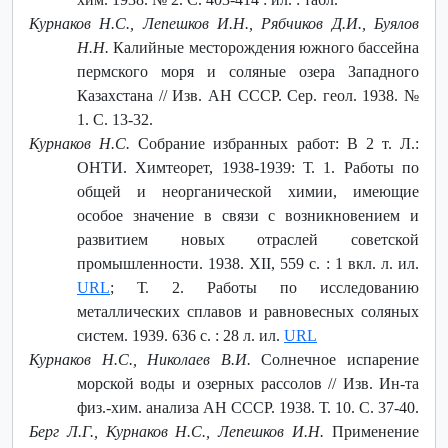
Курнаков Н.С., Лепешков И.Н., Рябчиков Д.И., Буялов
Н.Н.
Калийные месторождения южного бассейна
пермского моря и соляные озера Западного
Казахстана // Изв. АН СССР. Сер. геол. 1938. №
1. С. 13-32.
Курнаков Н.С.
Собрание избранных работ: В 2 т. Л.:
ОНТИ. Химтеорет, 1938-1939: Т. 1. Работы по
общей и неорганической химии, имеющие
особое значение в связи с возникновением и
развитием новых отраслей советской
промышленности. 1938. XII, 559 с. : 1 вкл. л. ил.
URL
; Т. 2. Работы по исследованию
металлических сплавов и равновесных соляных
систем. 1939. 636 с. : 28 л. ил.
URL
Курнаков Н.С., Николаев В.И.
Солнечное испарение
морской воды и озерных рассолов // Изв. Ин-та
физ.-хим. анализа АН СССР. 1938. Т. 10. С. 37-40.
Берг Л.Г., Курнаков Н.С., Лепешков И.Н.
Применение