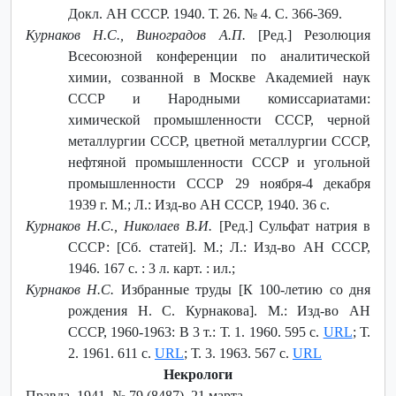
Докл. АН СССР. 1940. Т. 26. № 4. С. 366-369.
Курнаков Н.С., Виноградов А.П.
[Ред.] Резолюция
Всесоюзной конференции по аналитической
химии, созванной в Москве Академией наук
СССР и Народными комиссариатами:
химической промышленности СССР, черной
металлургии СССР, цветной металлургии СССР,
нефтяной промышленности СССР и угольной
промышленности СССР 29 ноября-4 декабря
1939 г. М.; Л.: Изд-во АН СССР, 1940. 36 с.
Курнаков Н.С., Николаев В.И.
[Ред.] Сульфат натрия в
СССР: [Сб. статей]. М.; Л.: Изд-во АН СССР,
1946. 167 с. : 3 л. карт. : ил.;
Курнаков Н.С.
Избранные труды [К 100-летию со дня
рождения Н. С. Курнакова]. М.: Изд-во АН
СССР, 1960-1963: В 3 т.: Т. 1. 1960. 595 с.
URL
; Т.
2. 1961. 611 с.
URL
; Т. 3. 1963. 567 с.
URL
Некрологи
Правда. 1941. № 79 (8487). 21 марта.