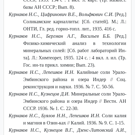
базы АН СССР; Вып. 8).
Курнаков Н.С., Цифринович В.Е., Вольфкович С.И.
[Ред.]
Соликамские карналлиты: [Сб. статей]. М.; Л.:
ОНТИ, Гл. ред. горно-топл. лит., 1935. 416 с.
Курнаков Н.С., Бергман А.Г., Васильев Б.Б.
[Ред.]
Физико-химический анализ в технологии
минеральных солей: [Сб. работ лабораторий Ин-
та]. Л.: Химтеорет, 1935. 124 с. : 4 вкл. л. ил. (Тр.
Гос. ин-та прикл. химии; Вып. 23).
Курнаков Н.С., Лепешков И.Н.
Калийные соли Урало-
Эмбинского района и озера Индер // Соц.
реконструкция и науки. 1936. № 7. С. 50-56.
Курнаков Н.С., Кузнецов Д.И.
Минеральные соли Урало-
Эмбинского района и озера Индер // Вестн. АН
СССР. 1936. № 1. С. 22-30.
Курнаков Н.С., Буялов Н.Н., Лепешков И.Н.
Соли калия
и магния в Озин-ках // Калий. 1936. № 9. С. 1-15.
Курнаков Н.С., Кузнецов В.Г., Дзенс-Литовский А.И.,