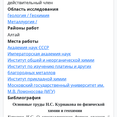
действительный член
Область исследования
Геология / Геохимия
Металлургия /
Районы работ
Алтай
Места работы
Академия наук СССР
Императорская академия наук
Институт общей и неорганической химии
Институт по изучению платины и других
благородных металлов
Институт прикладной химии
Московский государственный университет им.
М.В. Ломоносова (МГУ)
Библиография
Основные труды Н.С. Курнакова по физической
химии и геохимии
Курнаков Н.С.
О кристаллических формах квасцов //