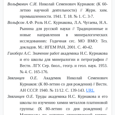
Вольфкович С.И.
Николай Семенович Курнаков: (К 60-
летию научной деятельности) // Журн. хим.
промышленности. 1941. Т. 18. № 1. С. 3-7.
Вольфсон А.Ф.
Роль Н.С. Курнакова, Л.А. Чугаева, Н.А.
Рынина для русской науки // Традиционные и
новые направления в минералогических
исследованиях: Годичная сес. МО ВМО: Тез.
докладов. М.: ИГЕМ РАН, 2001. С. 40-42.
Гинзберг А.С.
Значение работ академика Н.С. Курнакова
и его школы для минералогии и петрографии //
Вестн. ЛГУ. Сер. биол., геогр. и геол. наук. 1953.
№ 4. С. 165-176.
Звягинцев О.Е.
Академик Николай Семенович
Курнаков: (К 80-летию со дня рождения) // Вестн.
АН СССР. 1940. № 11/12. С. 139-143.
URL
Звягинцев О.Е.
Труды академика Н.С. Курнакова и его
школы по изучению химии металлов платиновой
группы: (К 80-летию со дня рождения) //
Материалы по истории отечественной химии.