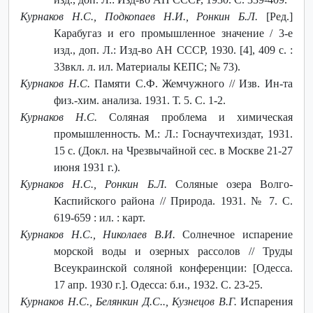
Курнаков Н.С., Подкопаев Н.И., Ронкин Б.Л.
[Ред.]
Карабугаз и его промышленное значение / 3-е
изд., доп. Л.: Изд-во АН СССР, 1930. [4], 409 с. :
33вкл. л. ил. Материалы КЕПС; № 73).
Курнаков Н.С.
Памяти С.Ф. Жемчужного // Изв. Ин-та
физ.-хим. анализа. 1931. Т. 5. С. 1-2.
Курнаков Н.С.
Соляная проблема и химическая
промышленность. М.: Л.: Госнаучтехиздат, 1931.
15 с. (Докл. на Чрезвычайной сес. в Москве 21-27
июня 1931 г.).
Курнаков Н.С., Ронкин Б.Л.
Соляные озера Волго-
Каспийского района // Природа. 1931. № 7. С.
619-659 : ил. : карт.
Курнаков Н.С., Николаев В.И.
Солнечное испарение
морской воды и озерных рассолов // Труды
Всеукраинской соляной конференции: [Одесса.
17 апр. 1930 г.]. Одесса: б.и., 1932. С. 23-25.
Курнаков Н.С., Белянкин Д.С.., Кузнецов В.Г.
Испарения