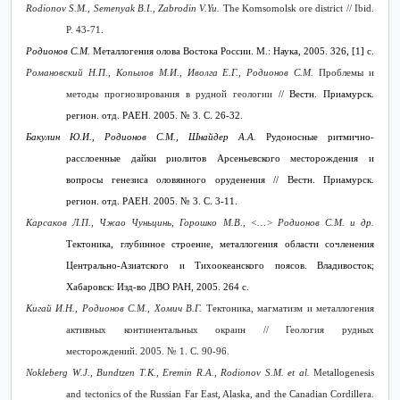
Rodionov S.M., Semenyak B.I., Zabrodin V.Yu.
The Komsomolsk ore district // Ibid.
P. 43-71.
Родионов С.М.
Металлогения олова Востока России. М.: Наука, 2005. 326, [1] с.
Романовский Н.П., Копылов М.И., Иволга Е.Г., Родионов С.М.
Проблемы и
методы прогнозирования в рудной геологии
// Вестн. Приамурск.
регион. отд. РAEH. 2005. № 3. С. 26-32.
Бакулин Ю.И., Родионов С.М., Шнайдер А.А.
Рудоносные ритмично-
расслоенные дайки риолитов Арсеньевского месторождения и
вопросы генезиса оловянного оруденения // Вестн. Приамурск.
регион. отд. РAEH. 2005. № 3. С. 3-11.
Карсаков Л.П., Чжао Чуньцинь, Горошко М.В., ˂…˃ Родионов С.М. и др.
Тектоника, глубинное строение, металлогения области сочленения
Центрально-Азиатского и Тихоокеанского поясов. Владивосток;
Хабаровск: Изд-во ДВО РАН, 2005. 264 с.
Кигай И.Н., Родионов С.М., Хомич В.Г.
Тектоника, магматизм и металлогения
активных континентальных окраин // Геология рудных
месторождений. 2005. № 1. С. 90-96.
Nokleberg
W
.
J
.,
Bundtzen
T
.
K
.,
Eremin
R
.
A
.,
Rodionov
S
.
M
.
et
al
.
Metallogenesis
and tectonics of the Russian Far East, Alaska, and the Canadian Cordillera.