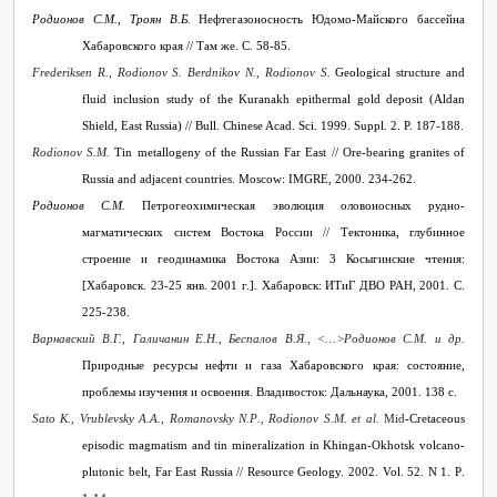
Родионов С.М., Троян В.Б.
Нефтегазоносность Юдомо-Майского бассейна
Хабаровского края // Там же. С
. 58-85.
Frederiksen R., Rodionov S. Berdnikov N., Rodionov S.
Geological structure and
fluid inclusion study of the Kuranakh epithermal gold deposit (Aldan
Shield, East Russia) // Bull. Chinese Acad. Sci. 1999. Suppl. 2. P. 187-188.
Rodionov S.M.
Tin metallogeny of the Russian Far East // Ore-bearing granites of
Russia and adjacent countries. Moscow
:
IMGRE
, 2000. 234-262.
Родионов С.М.
Петрогеохимическая эволюция оловоносных рудно-
магматических систем Востока России // Тектоника, глубинное
строение и геодинамика Востока Азии: 3 Косыгинские чтения:
[Хабаровск. 23-25 янв. 2001 г.]. Хабаровск: ИТиГ ДВО РАН, 2001. С.
225-238.
Варнавский В.Г., Галичанин Е.Н., Беспалов В.Я., ˂…˃Родионов С.М. и др.
Природные ресурсы нефти и газа Хабаровского края: состояние,
проблемы изучения и освоения. Владивосток: Дальнаука, 2001. 138 с.
Sato
K
.,
Vrublevsky
A
.
A
.,
Romanovsky
N
.
P
.,
Rodionov
S
.
M
.
et
al
.
Mid
-Cretaceous
episodic magmatism and tin mineralization in Khingan-Okhotsk volcano-
plutonic belt, Far East Russia // Resource Geology.
2002.
Vol
. 52.
N
1.
P
.