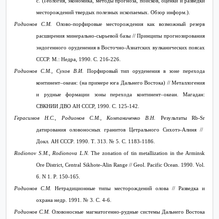
с. (Геология, экономика, методы прогноза, поисков, оценки и разведки
месторождений твердых полезных ископаемых. Обзор информ.).
Родионов С.М.
Олово-порфировые месторождения как возможный резерв
расширения минерально-сырьевой базы // Принципы прогнозирования
эндогенного оруденения в Восточно-Азиатских вулканических поясах
СССР. М.: Недра, 1990. С. 216-226.
Родионов С.М., Сухов В.И.
Порфировый тип оруденения в зоне перехода
континент–океан: (на примере юга Дальнего Востока) // Металлогения
и рудные формации зоны перехода континент–океан. Магадан:
СВКНИИ ДВО АН СССР, 1990. С. 125-142.
Герасимов Н.С., Родионов С.М.,
Компаниченко В.Н.
Результаты
Rb
-
Sr
датирования оловоносных гранитов Цетрального Сихотэ-Алиня //
Докл. АН
СССР
. 1990.
Т
. 313. № 5.
С
. 1183-1186.
Rodionov S.M., Rodionova L.N.
The zonation of tin metallization in the Arminsk
Ore District, Central Sikhote-Alin Range // Geol. Pacific
Ocean
. 1990.
Vol
.
6.
N
1.
P
. 150-165.
Родионов С.М.
Нетрадиционные типы месторождений олова // Разведка и
охрана недр. 1991. № 3. С. 4-6.
Родионов С.М.
Оловоносные магматогенно-рудные системы Дальнего Востока