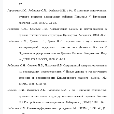
77.
Герасимов Н.С., Родионов С.М., Фефелов Н.Н. и др.
О различиях в источниках
рудного вещества оловорудных районов Приморья // Тихоокеан.
геология. 1988. № 5. С. 92-95.
Родионов С.М., Селезнев П.Н.
Оловорудные районы и месторождения в
вулкано-тектонических структурах Приамурья. Хабаровск, 1988. 36 с.
Родионов С.М., Ручкин Г.В., Сухов В.И.
Перспективы и пути выявления
месторождений порфирового типа на юге Дальнего Востока //
Оруднение порфирового типа на Дальнем Востоке. Владивосток: Изд-
во ДВНЦ СО АН СССР, 1988. С. 4-12.
Родионов С.М., Огнянов Н.В., Николаев В.В.
Структурный контроль оруденения
на оловорудных месторождениях // Новые данные о геологическом
строение и оловоносности Кавалеровского рудного района. М.:
ВИМС, 1988. С. 55-65.
Бакулин Ю.И., Игнатьев А.Б., Родионов С.М., и др.
Типизация рудоносных
вулкано-тектонических структур континентальной окраины Востока
СССР и проблемы их моделирования. Хабаровск: ДВИМС, 1989. 66 с.
Родионов С.М.
Олово-порфировые месторождения. М.: ВИЭМС, 1990. 45, [1]