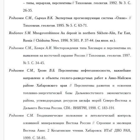
– типы, иерархия, перспективы // Тихоокеан. геология. 1992. № 3. С.
26-35.
Родионов С.М., Сыркин В.К.
Экспертная прогнозирующая система «Олово» //
Тихоокеан. геология.
1995. № 5.
С
. 63-71.
Rodionov S.M.
Mnogovershinnoe Au deposit in northern Sikhote-Alin, Far East,
Russia // Chishutsu News. 1996. N
501.
P
. 37-44. (на япон. яз.).
Родионов С.М., Ханчук А.И.
Месторождения типа Хисикари и перспективы их
выявления на восточной окраине России // Тихоокеан. геология. 1997.
№ 5. С. 34-45.
Родионов С.М., Троян В.Б.
Перспективы нефтегазоносности, важнейшие
направлени и объекты геолого-разведочных работ в Аяно-Майском
районе Хабаровского края
//
Перспективы развития и освоения
топливно-энергетической базы Дальневосточного экономического
района, углеводородных ресурсов шельфа морей Северо-Востока и
Дальнего Востока России. СПб.: ВНИГРИ, 1998. С. 183-191.
Родионов С.М.
Геодинамическое положение и литологический контроль
оловянной минерализации Востока России // Строение и эволюция
Востока Азии: 2 Косыгинские чтения. Хабаровск: ИТиГ ДВО РАН,
1999. С. 58-85.