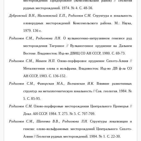
месторождении Придорожное (Комсомольский район) // Геология
рудных месторождений. 1974. № 4. С. 48-56.
Дубровский В.Н., Малиновский Е.П., Родионов С.М.
Структура и зональность
оловорудных месторождений Комсомольского района. М.: Наука,
1979. 136 с.
Родионов С.М., Родионова Л.Н.
О вулканогенно-интрузивном генезисе руд
месторождения Тигриное // Вулканогенное оруднение на Дальнем
Востоке. Владивосток: Изд-во ДВНЦ СО АН СССР, 1980. С. 69-73.
Родионов С.М.,
Макеев Н.П.
Олово-порфировое оруднение Сихотэ-Алиня //
Металлогения олова и вольфрама. Владивосток: Изд-во ДВ ф-ла СО
АН СССР, 1983. С. 136-152.
Родионов С.М., Фаворская М.А., Волчанская И.К.
Влияние разнотипных
структур на металлогеническую зональность // Сов. геология. 1984. №
5. С. 85-95.
Родионов С.М.
Олово-порфировые месторождения Центрального Приморья //
Докл. АН СССР. 1984. Т. 275. № 5. С. 707-709.
Родионов С.М., Шапенко В.В., Родионова Л.Н.
Структуры локализации и
генезис олово-вольфрамовых месторождений Центрального Сихотэ-
Алиня // Геология рудных месторождений. 1984. № 1. С. 22-30.