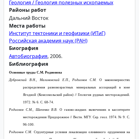
Геология / Геология полезных ископаемых
Районы работ
Дальний Восток
Места работы
Институт тектоники и геофизики (ИТиГ)
Российская академия наук (РАН)
Биография
Автобиография
, 2006.
Библиография
Основные труды С.М. Родионова
Дубровский В.Н., Малиновский Е.П., Родионов С.М.
О закономерностях
распределения разновозрастных минеральных ассоциаций в зоне
Ягодной (Комсомольский район) // Геология рудных месторождений.
1972. № 6. С. 68-74.
Родионов С.М., Шапенко В.В.
О газово-жидких включениях в касситерите
месторождения Придорожное // Вестн. МГУ. Сер. геол. 1974. № 9. С.
96-100.
Родионов С.М.
Структурные условия локализации оловянного оруденения на