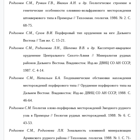
Родионов С.М., Ручкин Г.В., Ивакин А.Н. и др.
Геологическое строение и
генетические особенности оловянно-вольфрамового месторождения
штокверкового типа в Приморье // Тихоокеан. геология. 1986. № 2. С.
68-75.
Родионов С.М., Сухов В.И.
Порфировый тип оруденения на юге Дальнего
Востока // Там же. С. 15-21.
Родионов С.М., Родионова Л.Н., Шапенко В.В. и др.
Касситерит-кварцевое
оруденение Центрального Сихотэ-Алиня // Минералогия рудных
районов Дальнего Востока. Владивосток: Изд-во ДВНЦ СО АН СССР,
1987. С. 4-14.
Родионов С.М., Натальин Б.А.
Геодинамические обстановки нахождения
месторождений порфирового типа // Оруднение порфирового типа на
Дальнем Востоке. Владивосток: Изд-во ДВНЦ СО АН СССР, 1988. С.
46-64.
Родионов С.М.
Геология олово-порфировых месторождений Звездного рудного
узла в Приморье // Геология рудных месторождений. 1988. № 6. С.
43-53.
Родионов С.М., Родионова Л.Н.
Зональность оловянной минерализации
Армянского рудного района // Тихоокеан. геология. 1988. № 1. С. 71-