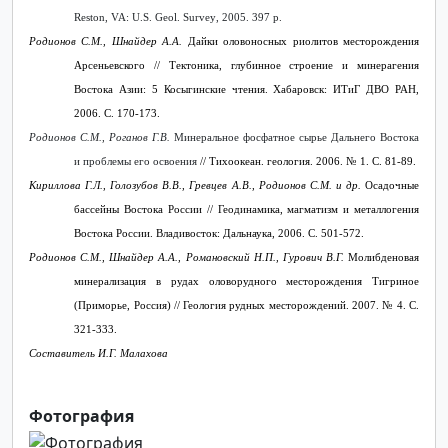
Reston
,
VA
:
U
.
S
.
Geol
.
Survey
, 2005. 397
p
.
Родионов С.М., Шнайдер А.А.
Дайки оловоносных риолитов месторождения
Арсеньевского // Тектоника, глубинное строение и минерагения
Востока Азии: 5 Косыгинские чтения. Хабаровск: ИТиГ ДВО РАН,
2006. С. 170-173.
Родионов С.М., Роганов Г.В.
Минеральное фосфатное сырье Дальнего Востока
и проблемы его освоения
// Тихоокеан. геология. 2006. № 1. С. 81-89.
Кириллова Г.Л., Голозубов В.В., Гревцев А.В., Родионов С.М. и др.
Осадочные
бассейны Востока России // Геодинамика, магматизм и металлогения
Востока России. Владивосток: Дальнаука, 2006. С. 501-572.
Родионов С.М., Шнайдер А.А., Романовский Н.П., Гурович В.Г.
Молибденовая
минерализация в рудах оловорудного месторождения Тигриное
(Приморье, Россия) // Геология рудных месторождений. 2007. № 4. С.
321-333.
Составитель И.Г. Малахова
Фотография