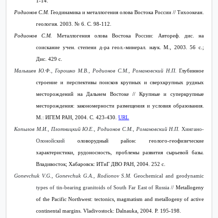
1-14.
Родионов С.М.
Геодинамика и металлогения олова Востока России // Тихоокеан.
геология. 2003. № 6. С. 98-112.
Родионов С.М.
Металлогения олова Востока России: Автореф. дис. на
соискание учен. степени д-ра геол.-минерал. наук. М., 2003. 56 с.;
Дис. 429 с.
Малышев Ю.Ф., Горошко М.В., Родионов С.М.,
Романовский Н.П.
Глубинное
строение и перспективы поисков крупных и сверхкрупных рудных
месторождений на Дальнем Востоке // Крупные и суперкрупные
месторождения: закономерности размещения и условия образования.
М.: ИГЕМ РАН, 2004. С. 423-430.
URL
Копылов М.И., Плотницкий Ю.Е., Родионов С.М., Романовский Н.П.
Хингано-
Олонойский
оловорудный район: геолого-геофизические
характеристики, рудоносность, проблемы развития сырьевой базы.
Владивосток
;
Хабаровск
:
ИТиГ
ДВО
РАН
, 2004. 252
с
.
Gonevchuk V.G., Gonevchuk G.A., Rodionov S.M.
Geochemical and geodynamic
types of tin-bearing granitoids of South Far East of Russia //
Metallogeny
of the Pacific Northwest: tectonics, magmatism and metallogeny of active
continental margins. Vladivostock: Dalnauka, 2004. P. 195-198.