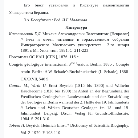
Его бюст установлен в Институте палеонтологии
Университета Берлина.
З.А. Бессуднова / Ред. И.Г. Малахова
Литература
Кислаковский Е.Д.
Михаил Александрович Толстопятов: [Некролог]
// Речь и отчет, читанные в торжественном собрании
Императорского Московского университета 12-го января
1891 г. М.: Унив. тип., 1891. С. 211-223.
Протоколы ОС ИАН. [СПб.], 1876. 116 с.
me s
Congrès géologique international. 3
ession. Berlin. 1885 : Compte
rendu.
Berlin: A.W. Schade’s Buchdruckerbei: (L. Schade), 1888.
CXXXVII, 546 S.
Guntau M., Wirth U.
Ernst Beyrich (1815 bis 1896) und Wilhelm
Hauchecorne (1828 bis 1900) ihr Anteil an der Begründung der
Preußischen Geologischen Landesanstalt und der Entwicklung
der Geologie in Berlin während der 2. Hälfte des 19. Jahrhunderts
// Leben und Wirken Deutscher Geologen im 18. und 19.
Jahrhundert. Leipzig: Dtsch. Verlag für Grundstoffindustrie,
1984. S. 291-310.
Tobien H.
Beyrich, Heinrich Ernst //
Dictionary of Scientific Biography.
Vol. 2.
1970. P. 108-110.