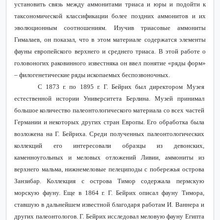
установить связь между аммонитами триаса и юры и подойти к
таксономической классификации более поздних аммонитов и их
эволюционным соотношениям. Изучив триасовые аммониты
Гималаев, он показал, что в этом материале содержатся элементы
фауны европейского верхнего и среднего триаса. В этой работе о
головоногих раковинного известняка он ввел понятие «ряды форм»
– филогенетические ряды ископаемых беспозвоночных.
С 1873 г. по 1895 г. Г. Бейрих был директором Музея
естественной истории Университета Берлина. Музей принимал
большое количество палеонтологического материала со всех частей
Германии и некоторых других стран Европы. Его обработка была
возложена на Г. Бейриха. Среди полученных палеонтологических
коллекций его интересовали образцы из девонских,
каменноугольных и меловых отложений Ливии, аммониты из
верхнего мальма, нижнемеловые пелециподы с побережья острова
Занзибар. Коллекция с острова Тимор содержала пермскую
морскую фауну. Еще в 1864 г. Г. Бейрих описал фауну Тимора,
ставшую в дальнейшем известной благодаря работам И. Ваннера и
других палеонтологов. Г. Бейрих исследовал меловую фауну Египта