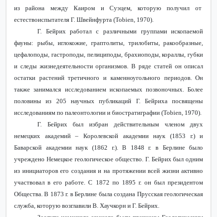
из района между Каиром и Суэцем, которую получил от
естествоиспытателя Г. Швейнфурта (
Tobien
, 1970).
Г. Бейрих работал с различными группами ископаемой
фауны: рыбы, иглокожие, граптолиты, трилобиты, ракообразные,
цефалоподы, гастроподы, пелициподы, брахиоподы, кораллы, губки
и следы жизнедеятельности организмов. В ряде статей он описал
остатки растений третичного и каменноугольного периодов. Он
также занимался исследованием ископаемых позвоночных. Более
половины из 205 научных публикаций Г. Бейриха посвящены
исследованиям по палеонтологии и биостратиграфии (
Tobien
, 1970).
Г. Бейрих был избран действительным членом двух
немецких академий – Королевской академии наук (1853 г.) и
Баварской академии наук (1862 г.). В 1848 г. в Берлине было
учреждено Немецкое геологическое общество. Г. Бейрих был одним
из инициаторов его создания и на протяжении всей жизни активно
участвовал в его работе. С 1872 по 1895 г. он был президентом
Общества. В 1873 г. в Берлине была создана Прусская геологическая
служба, которую возглавили В. Хаучкорн и Г. Бейрих.