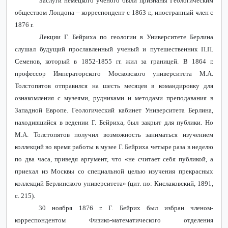
Заслуги немецкого ученого были признаны Геологическим
обществом Лондона – корреспондент с 1863 г., иностранный член с
1876 г.
Лекции Г. Бейриха по геологии в Университете Берлина
слушал будущий прославленный ученый и путешественник П.П.
Семенов, который в 1852-1855 гг. жил за границей. В 1864 г.
профессор Императорского Московского университета М.А.
Толстопятов отправился на шесть месяцев в командировку для
ознакомления с музеями, рудниками и методами преподавания в
Западной Европе. Геологический кабинет Университета Берлина,
находившийся в ведении Г. Бейриха, был закрыт для публики. Но
М.А. Толстопятов получил возможность заниматься изучением
коллекций во время работы в музее Г. Бейриха четыре раза в неделю
по два часа, приведя аргумент, что «не считает себя публикой, а
приехал из Москвы со специальной целью изучения прекрасных
коллекций Берлинского университета» (цит. по: Кислаковский, 1891,
с. 215).
30 ноября 1876 г. Г. Бейрих был избран членом-
корреспондентом Физико-математического отделения