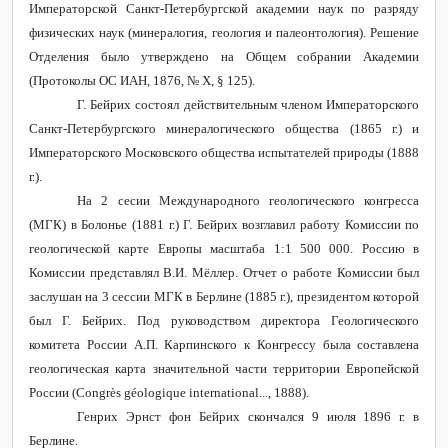
Императорской Санкт-Петербургской академии наук по разряду
физических наук (минералогия, геология и палеонтология). Решение
Отделения было утверждено на Общем собрании Академии
(Протоколы ОС ИАН, 1876, №
X
, § 125).
Г. Бейрих состоял действительным членом Императорского
Санкт-Петербургского минералогического общества (1865 г.) и
Императорского Московского общества испытателей природы (1888
г.).
На 2 сесии Международного геологического конгресса
(МГК) в Болонье (1881 г.) Г. Бейрих возглавил работу Комиссии по
геологической карте Европы масштаба 1:1 500 000. Россию в
Комиссии представлял В.И. Мёллер. Отчет о работе Комиссии был
заслушан на 3 сессии МГК в Берлине (1885 г.), президентом которой
был Г. Бейрих. Под руководством директора Геологического
комитета России А.П. Карпинского к Конгрессу была составлена
геологическая карта значительной части территории Европейской
России (
Congr
è
s
g
é
ologique
international
..., 1888).
Генрих Эрнст фон Бейрих скончался 9 июля 1896 г. в
Берлине.