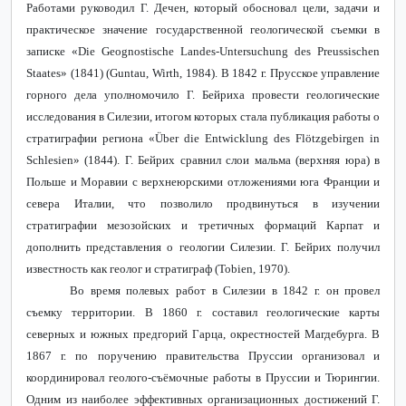
Работами руководил Г. Дечен, который обосновал цели, задачи и
практическое значение государственной геологической съемки в
записке «
Die
Geognostische
Landes
-
Untersuchung
des
Preussischen
Staates
» (1841) (
Guntau
,
Wirth
, 1984). В 1842 г. Прусское управление
горного дела уполномочило Г. Бейриха провести геологические
исследования в Силезии, итогом которых стала публикация работы о
стратиграфии региона «Ü
ber
die
Entwicklung
des
Fl
ö
tzgebirgen
in
Schlesien
» (1844). Г. Бейрих сравнил слои мальма (верхняя юра) в
Польше и
Моравии с верхнеюрскими отложениями юга Франции и
севера Италии, что позволило продвинуться в изучении
стратиграфии мезозойских и третичных формаций Карпат и
дополнить представления о геологии Силезии. Г. Бейрих получил
известность как геолог и стратиграф (
Tobien
, 1970).
Во время полевых работ в Силезии в 1842 г. он провел
съемку территории. В 1860 г. составил геологические карты
северных и южных предгорий Гарца, окрестностей Магдебурга. В
1867 г. по поручению правительства Пруссии организовал и
координировал геолого-съёмочные работы в Пруссии и Тюрингии.
Одним из наиболее эффективных организационных достижений Г.