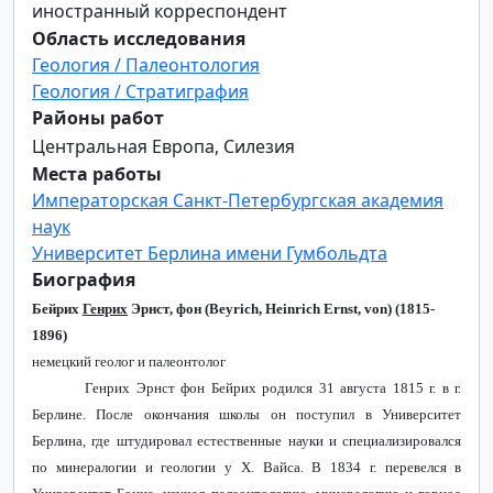
иностранный корреспондент
Область исследования
Геология / Палеонтология
Геология / Стратиграфия
Районы работ
Центральная Европа, Силезия
Места работы
Императорская Санкт-Петербургская академия
наук
Университет Берлина имени Гумбольдта
Биография
Бейрих
Генрих
Эрнст
,
фон
(Beyrich, Heinrich Ernst, von) (1815-
1896)
немецкий геолог и палеонтолог
Генрих Эрнст фон Бейрих
родился 31 августа 1815 г. в г.
Берлине. После окончания школы он поступил в Университет
Берлина, где штудировал естественные науки и специализировался
по минералогии и геологии у Х. Вайса. В 1834 г. перевелся в