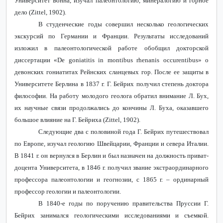
Университет Бонна, изучал палеонтологию, минералогию и горное
дело (
Zittel
, 1902).
В студенческие годы совершил несколько геологических
экскурсий по Германии и Франции. Результаты исследований
изложил в палеонтологической работе обобщил докторской
диссертации «
De
goniatitis
in
montibus
rhenanis
occurentibus
» о
девонских гониатитах Рейнских сланцевых гор. После ее защиты в
Университете Берлина в 1837 г. Г. Бейрих получил степень доктора
философии. На работу молодого геолога обратил внимание Л. Бух,
их научные связи продолжались до кончины Л. Буха, оказавшего
большое влияние на Г. Бейриха (
Zittel
, 1902).
Следующие два с половиной года Г. Бейрих путешествовал
по Европе, изучал геологию Швейцарии, Франции и севера Италии.
В 1841 г. он вернулся в Берлин и был назначен на должность приват-
доцента Университета, в 1846 г. получил звание экстраординарного
профессора палеонтологии и геогнозии, с 1865 г. – ординарный
профессор геологии и палеонтологии.
В 1840-е годы по поручению правительства Пруссии Г.
Бейрих занимался геологическими исследованиями и съемкой.