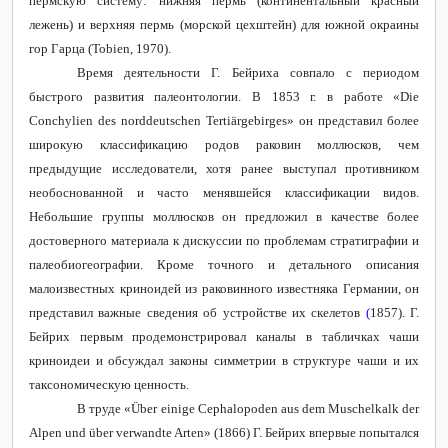
пермскую систему: нижняя пермь (континентальный красный
лежень) и верхняя пермь (морской цехштейн) для южной окраины
гор Гарца (
Tobien
, 1970).
Время деятельности Г. Бейриха совпало с периодом
быстрого развития палеонтологии. В 1853 г. в работе «
Die
Conchylien
des
norddeutschen
Terti
ä
rgebirges
» он представил более
широкую классификацию родов раковин моллюсков, чем
предыдущие исследователи, хотя ранее выступал противником
необоснованной и часто менявшейся классификации видов.
Небольшие группы моллюсков он предложил в качестве более
достоверного материала к дискуссии по проблемам стратиграфии и
палеобиогеографии. Кроме точного и детального описания
малоизвестных криноидей из раковинного известняка Германии, он
представил важные сведения об устройстве их скелетов
(
1857). Г.
Бейрих первым продемонстрировал каналы в табличках чаши
криноидеи и обсуждал законы симметрии в структуре чаши и их
таксономическую ценность.
В труде «Ü
ber
einige
Cephalopoden
aus
dem
Muschelkalk
der
Alpen
und
ü
ber
verwandte
Arten
» (1866) Г. Бейрих впервые попытался