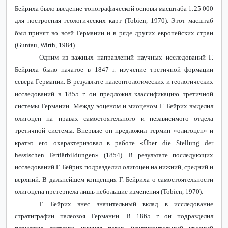
Бейриха было введение топографической основы масштаба 1:25 000
для построения геологических карт (
Tobien
, 1970). Этот масштаб
был принят во всей Германии и в ряде других европейских стран
(
Guntau
,
Wirth
, 1984).
Одним из важных направлений научных исследований Г.
Бейриха было начатое в 1847 г. изучение третичной формации
севера Германии. В результате палеонтологических и геологических
исследований в 1855 г. он предложил классификацию третичной
системы Германии. Между эоценом и миоценом Г. Бейрих выделил
олигоцен на правах самостоятельного и независимого отдела
третичной системы. Впервые он предложил термин «олигоцен» и
кратко его охарактеризовал в работе «Ü
ber
die
Stellung
der
hessischen
Terti
ä
rbildungen
» (1854). В результате последующих
исследований Г. Бейрих подразделил олигоцен на нижний, средний и
верхний. В дальнейшем концепция Г. Бейриха о самостоятельности
олигоцена претерпела лишь небольшие изменения (
Tobien
, 1970).
Г. Бейрих внес значительный вклад в исследование
стратиграфии палеозоя Германии. В 1865 г. он подразделил