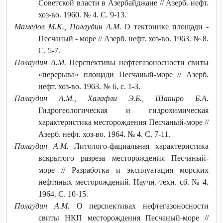
Советской власти в Азербайджане // Азерб. нефт.
хоз-во. 1960. № 4. С. 9-13.
Мамедов М.К., Полаудин А.М.
О тектонике площади -
Песчаный - море // Азерб. нефт. хоз-во. 1963. № 8.
С. 5-7.
Полаудин А.М.
Перспективы нефтегазоносности свиты
«перерыва» площади Песчаиый-море // Азерб.
нефт. хоз-во. 1963. № 6, с. 1-3.
Палаудин А.М., Халафли Э.Б., Шапиро Б.А.
Гидрогеологическая и гидрохимическая
характеристика месторождения Песчаный-море //
Азерб. нефт. хоз-во. 1964. № 4. С. 7-11.
Полаудин А.М.
Литолого-фациальная характеристика
вскрытого разреза месторождения Песчаный-
море // Разработка и эксплуатация морских
нефтяных месторождений. Научн.-техн. сб. № 4.
1964. С. 10-15.
Полаудин А.М.
О перспективах нефтегазоносности
свиты НКП месторождения Песчаный-море //