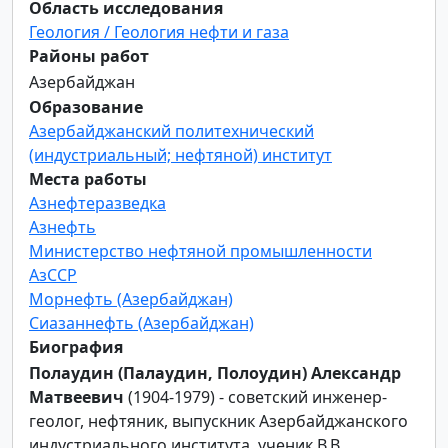
Область исследования
Геология / Геология нефти и газа
Районы работ
Азербайджан
Образование
Азербайджанский политехнический
(индустриальный; нефтяной) институт
Места работы
Азнефтеразведка
Азнефть
Министерство нефтяной промышленности
АзССР
Морнефть (Азербайджан)
Сиазаннефть (Азербайджан)
Биография
Полаудин (Палаудин, Полоудин) Александр
Матвеевич
(1904-1979) - советский инженер-
геолог, нефтяник, выпускник Азербайджанского
индустриального института, ученик В.В.