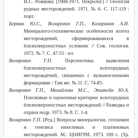
И.С. Рожкова: [1908-1971. Некролог] // Геология
рудных месторождений. 1971. № 6. С. 117-119 :
порт.
Берман Ю.С., Воларович Г.П., Казаринов А.И.
Минералого-геохимические особенности золота
месторождений, сформировавшихся в
близповерхностных условиях // Сов. геология.
1972. № 7. С. 47-55 : ил.
Воларович Г.П.
Перспективы выявления
близповерхностных золоторудных
месторождений, связанных с вулканогенными
формациями / Там же. № 11. С. 74-85.
Воларович Г.П., Михайлова М.С., Эпштейн Ю.А.
Поисковые и оценочные критерии золоторудных
близповерхностных месторождений // Разведка и
охрана недр. 1973. № 8. С. 1-4.
Воларович Г.П.
[Ред.] Вопросы минералогии, геохимии
и генезиса никелевых и платиновых
месторождений. М.: ЦНИГРИ, 1973. 169 с. (Тр.