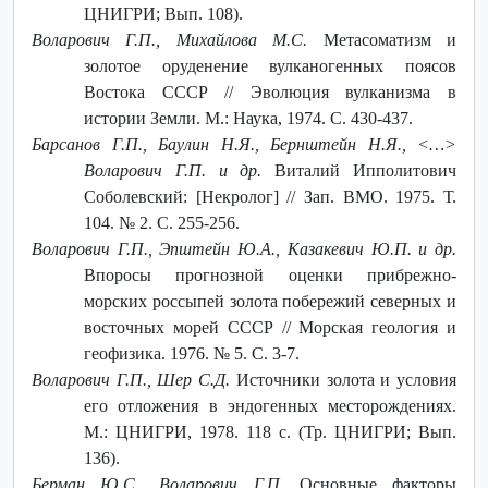
ЦНИГРИ; Вып. 108).
Воларович Г.П., Михайлова М.С.
Метасоматизм и
золотое оруденение вулканогенных поясов
Востока СССР // Эволюция вулканизма в
истории Земли. М.: Наука, 1974. С. 430-437.
Барсанов Г.П., Баулин Н.Я., Бернштейн Н.Я., <…>
Воларович Г.П. и др.
Виталий Ипполитович
Соболевский: [Некролог] // Зап. ВМО. 1975. Т.
104. № 2. С. 255-256.
Воларович Г.П., Эпштейн Ю.А., Казакевич Ю.П. и др.
Впоросы прогнозной оценки прибрежно-
морских россыпей золота побережий северных и
восточных морей СССР // Морская геология и
геофизика. 1976. № 5. С. 3-7.
Воларович Г.П., Шер С.Д.
Источники золота и условия
его отложения в эндогенных месторождениях.
М.: ЦНИГРИ, 1978. 118 с. (Тр. ЦНИГРИ; Вып.
136).
Берман Ю.С., Воларович Г.П.
Основные факторы