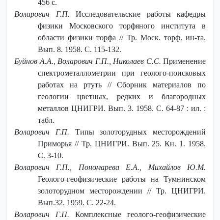
456 с.
Воларович Г.П.
Исследовательские работы кафедры
физики Московского торфяного института в
области физики торфа // Тр. Моск. торф. ин-та.
Вып. 8. 1958. С. 115-132.
Буйнов А.А., Воларович Г.П., Николаев С.С.
Применение
спектрометаллометрии при геолого-поисковых
работах на ртуть // Сборник материалов по
геологии цветных, редких и благородных
металлов ЦНИГРИ. Вып. 3. 1958. С. 64-87 : ил. :
табл.
Воларович Г.П.
Типы золоторудных месторождений
Приморья // Тр. ЦНИГРИ. Вып. 25. Кн. 1. 1958.
С. 3-10.
Воларович Г.П., Пономарева Е.А., Михайлов Ю.М.
Геолого-геофизические работы на Тумнинском
золоторудном месторождении // Тр. ЦНИГРИ.
Вып.32. 1959. С. 22-24.
Воларович Г.П.
Комплексные геолого-геофизические