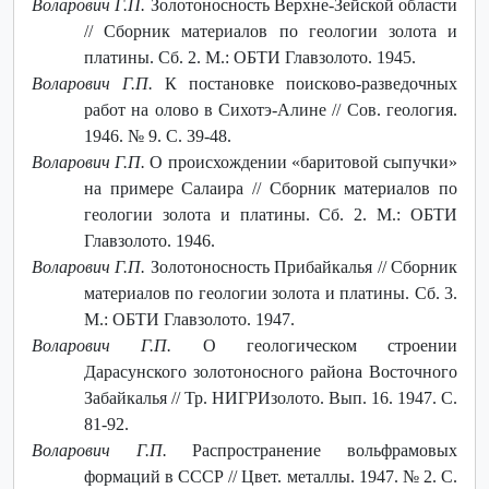
Воларович Г.П.
Золотоносность Верхне-Зейской области
// Сборник материалов по геологии золота и
платины. Сб. 2. М.: ОБТИ Главзолото. 1945.
Воларович Г.П.
К постановке поисково-разведочных
работ на олово в Сихотэ-Алине // Сов. геология.
1946. № 9. С. 39-48.
Воларович Г.П.
О происхождении «баритовой сыпучки»
на примере Салаира // Сборник материалов по
геологии золота и платины. Сб. 2. М.: ОБТИ
Главзолото. 1946.
Воларович Г.П.
Золотоносность Прибайкалья // Сборник
материалов по геологии золота и платины. Сб. 3.
М.: ОБТИ Главзолото. 1947.
Воларович Г.П.
О геологическом строении
Дарасунского золотоносного района Восточного
Забайкалья // Тр. НИГРИзолото. Вып. 16. 1947. С.
81-92.
Воларович Г.П.
Распространение вольфрамовых
формаций в СССР // Цвет. металлы. 1947. № 2. С.