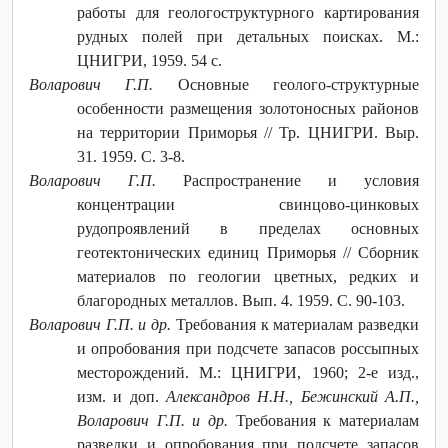
работы для геологоструктурного картирования
рудных полей при детальных поисках. М.:
ЦНИГРИ, 1959. 54 с.
Воларович Г.П.
Основные геолого-структурные
особенности размещения золотоносных районов
на территории Приморья // Тр. ЦНИГРИ. Выр.
31. 1959. С. 3-8.
Воларович Г.П.
Распространение и условия
концентрации свинцово-цинковых
рудопроявлений в пределах основных
геотектонических единиц Приморья // Сборник
материалов по геологии цветных, редких и
благородных металлов. Вып. 4. 1959. С. 90-103.
Воларович Г.П. и др.
Требования к материалам разведки
и опробования при подсчете запасов россыпных
месторождений. М.: ЦНИГРИ, 1960; 2-е изд.,
изм. и доп.
Александров Н.Н., Бежинский А.П.,
Воларович Г.П. и др.
Требования к материалам
разведки и опробования при подсчете запасов