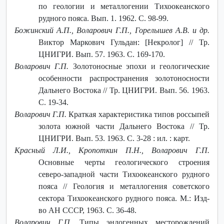
по геологии и металлогении Тихоокеанского
рудного пояса. Вып. 1. 1962. С. 98-99.
Божинский А.П., Воларович Г.П., Горелышев А.В. и др.
Виктор Маркович Гульдан: [Некролог] // Тр.
ЦНИГРИ. Вып. 57. 1963. С. 169-170.
Воларович Г.П.
Золотоносные эпохи и геологические
особенности распространения золотоносности
Дальнего Востока // Тр. ЦНИГРИ. Вып. 56. 1963.
С. 19-34.
Воларович Г.П.
Краткая характеристика типов россыпей
золота южной части Дальнего Востока // Тр.
ЦНИГРИ. Вып. 53. 1963. С. 3-28 : ил. : карт.
Красный Л.И., Кропоткин П.Н., Воларович Г.П.
Основные черты геологического строения
северо-западной части Тихоокеанского рудного
пояса // Геология и металлогения советского
сектора Тихоокеанского рудного пояса. М.: Изд-
во АН СССР, 1963. С. 36-48.
Воларович Г.П.
Типы эндогенных месторождений