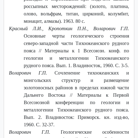
россыпных месторождений: (золото, платина,
олово, вольфрам, титан, цирконий, колумбит,
монацит, алмазы). 1963. 80 с.
Красный Л.И., Кропоткин П.Н., Воларович Г.П.
Основные черты геологического строения
северо-западной части Тихоокеанского рудного
пояса // Материалы к 1 Всесоюзн. конф. по
геологии и металлогении Тихоокеанского
рудного пояса. Вып. 1. Владивосток, 1960. С. 3-5.
Воларович Г.П.
Сочленение тихоокеанских и
монгольских структур и размещение
золотоносных районов в пределах южной части
Дальнего Востока // Материалы к Первой
Всесоюзной конференции по геологии и
металлогении Тихоокеанского рудного пояса.
Вып. 2. Владивосток: Приморск. кн. изд-во,
1960. С. 32-37.
Воларович Г.П.
Геологические особенности