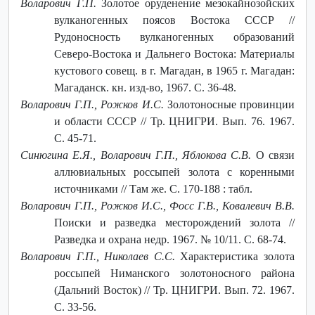
Воларович Г.П.
Золотое оруденение мезокайнозойских
вулканогенных поясов Востока СССР //
Рудоносность вулканогенных образований
Северо-Востока и Дальнего Востока: Материалы
кустового совещ. в г. Магадан, в 1965 г. Магадан:
Магаданск. кн. изд-во, 1967. С. 36-48.
Воларович Г.П., Рожков И.С.
Золотоносные провинции
и области СССР // Тр. ЦНИГРИ. Вып. 76. 1967.
С. 45-71.
Синюгина Е.Я., Воларович Г.П., Яблокова С.В.
О связи
аллювиальных россыпей золота с коренными
источниками // Там же. С. 170-188 : табл.
Воларович Г.П., Рожков И.С., Фосс Г.В., Ковалевич В.В.
Поиски и разведка месторождений золота //
Разведка и охрана недр. 1967. № 10/11. С. 68-74.
Воларович Г.П., Николаев С.С.
Характеристика золота
россыпей Ниманского золотоносного района
(Дальний Восток) // Тр. ЦНИГРИ. Вып. 72. 1967.
С. 33-56.