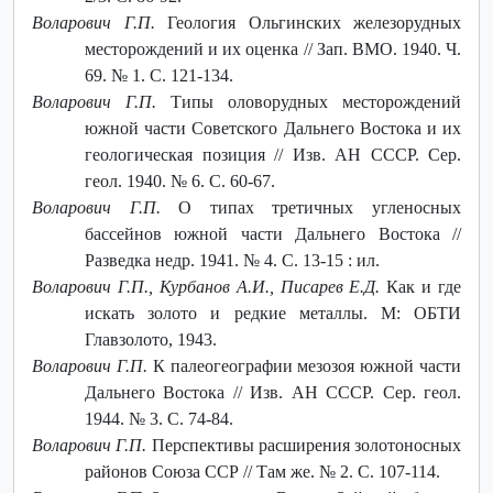
Воларович Г.П.
Геология Ольгинских железорудных
месторождений и их оценка // Зап. ВМО. 1940. Ч.
69. № 1. С. 121-134.
Воларович Г.П.
Типы оловорудных месторождений
южной части Советского Дальнего Востока и их
геологическая позиция // Изв. АН СССР. Сер.
геол. 1940. № 6. С. 60-67.
Воларович Г.П.
О типах третичных угленосных
бассейнов южной части Дальнего Востока //
Разведка недр. 1941. № 4. С. 13-15 : ил.
Воларович Г.П., Курбанов А.И., Писарев Е.Д.
Как и где
искать золото и редкие металлы. М: ОБТИ
Главзолото, 1943.
Воларович Г.П.
К палеогеографии мезозоя южной части
Дальнего Востока // Изв. АН СССР. Сер. геол.
1944. № 3. С. 74-84.
Воларович Г.П.
Перспективы расширения золотоносных
районов Союза ССР // Там же. № 2. С. 107-114.