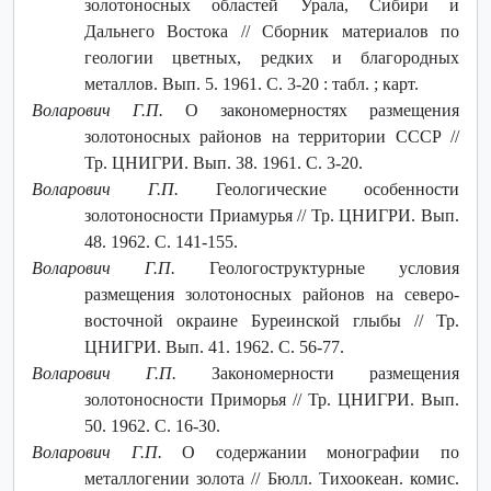
золотоносных областей Урала, Сибири и
Дальнего Востока // Сборник материалов по
геологии цветных, редких и благородных
металлов. Вып. 5. 1961. С. 3-20 : табл. ; карт.
Воларович Г.П.
О закономерностях размещения
золотоносных районов на территории СССР //
Тр. ЦНИГРИ. Вып. 38. 1961. С. 3-20.
Воларович Г.П.
Геологические особенности
золотоносности Приамурья // Тр. ЦНИГРИ. Вып.
48. 1962. С. 141-155.
Воларович Г.П.
Геологоструктурные условия
размещения золотоносных районов на северо-
восточной окраине Буреинской глыбы // Тр.
ЦНИГРИ. Вып. 41. 1962. С. 56-77.
Воларович Г.П.
Закономерности размещения
золотоносности Приморья // Тр. ЦНИГРИ. Вып.
50. 1962. С. 16-30.
Воларович Г.П.
О содержании монографии по
металлогении золота // Бюлл. Тихоокеан. комис.