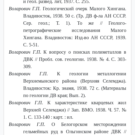
и геол. развед. лит, 1937. С. 255.
Воларович Г.П.
Геологический очерк Малого Хингана.
Владивосток, 1938. 50 с. (Тр. ДВ ф-ла АН СССР.
Сер. геол.; Т. 1). То же // Геолого-
петрографические исследования Малого
Хингана. Владивосток: Изд-во АН СССР, 1939.
С. 5-51.
Воларович Г.П.
К вопросу о поисках полиметаллов в
ДВК // Пробл. сов. геологии. 1938. № 4. С. 303-
309.
Воларович Г.П.
К геологии металлогении
Верхнемынского района (Верхняя Селемджа).
Владивосток: Кр. знамя, 1938. 72 с. (Материалы
по геологии ДВ края; Вып. 2).
Воларович Г.П.
К характеристике кварцевых жил
Верхней Селемджи) // Зап. ВМО. 1938. Ч. 57. №
1. С. 133-140 : карт. : ил.
Воларович Г.П.
О Белогорском месторождении
гельмейных руд в Ольгинском районе ДВК //