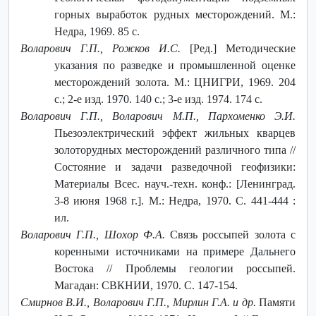
горных выработок рудных месторождений. М.:
Недра, 1969. 85 с.
Воларович Г.П., Рожков И.С.
[Ред.] Методические
указания по разведке и промышленной оценке
месторождений золота. М.: ЦНИГРИ, 1969. 204
с.; 2-е изд. 1970. 140 с.; 3-е изд. 1974. 174 с.
Воларович Г.П., Воларович М.П., Пархоменко Э.И.
Пьезоэлектрический эффект жильных кварцев
золоторудных месторождений различного типа //
Состояние и задачи разведочной геофизики:
Материалы Всес. науч.-техн. конф.: [Ленинград.
3-8 июня 1968 г.]. М.: Недра, 1970. С. 441-444 :
ил.
Воларович Г.П., Шохор Ф.А.
Связь россыпей золота с
коренными источниками на примере Дальнего
Востока // Проблемы геологии россыпей.
Магадан: СВКНИИ, 1970. С. 147-154.
Смирнов В.И., Воларович Г.П., Мирлин Г.А. и др.
Памяти