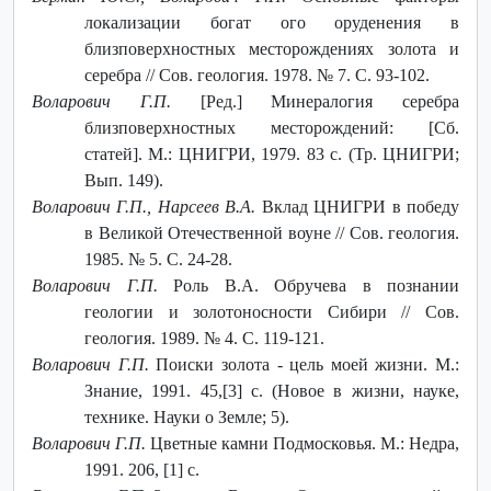
локализации богат ого оруденения в
близповерхностных месторождениях золота и
серебра // Сов. геология. 1978. № 7. С. 93-102.
Воларович Г.П.
[Ред.] Минералогия серебра
близповерхностных месторождений: [Сб.
статей]. М.: ЦНИГРИ, 1979. 83 с. (Тр. ЦНИГРИ;
Вып. 149).
Воларович Г.П., Нарсеев В.А.
Вклад ЦНИГРИ в победу
в Великой Отечественной воуне // Сов. геология.
1985. № 5. С. 24-28.
Воларович Г.П.
Роль В.А. Обручева в познании
геологии и золотоносности Сибири // Сов.
геология. 1989. № 4. С. 119-121.
Воларович Г.П.
Поиски золота - цель моей жизни. М.:
Знание, 1991. 45,[3] с. (Новое в жизни, науке,
технике. Науки о Земле; 5).
Воларович Г.П.
Цветные камни Подмосковья. М.: Недра,
1991. 206, [1] с.