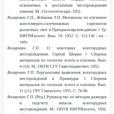
ископаемых к россыпным месторождениям
алмазов. М.: Госгеолтехиздат, 1952.
Воларович Г.П., Жданова Т.П.
Материалы по изучению
конгломерато-галечниковых горизонтов
различных свит в Прикрасноярском районе // Тр.
НИГРИзолото. Вып. 19. 1952. С. 113-136 : ил. :
табл.
Воларович Г.П.
О некоторых золоторудных
месторождениях Горной Шории // Сборник
материалов по геологии золота и платины. Вып.
4 (14). М.: ОБТИ СГУ Главспеццветмет, 1952.
Воларович Г.П.
Перспективы выявления золоторудных
месторождений в Приамурье // Сборник
материалов по геологии золота и платины. Вып.
11 (21). ГРУ Главзолото, 1955. С. 76-96.
Воларович Г.П.
[Ред.] Руководство по методам разведки
и подсчету запасов золоторудных
месторождений. М.: ОНТИ НИГРИзолото, 1956.