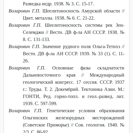
Разведка недр. 1938. № 3. С. 15-17.
Воларович Г.П.
Шеелитоносность Амурской области //
Цвет. металлы. 1938. № 6. С. 21-22.
Воларович Г.П.
Шеелитоносность системы рек Зеи-
Селемджи // Вестн. ДВ ф-ла АН СССР. 1938. №
8. С. 131-133.
Воларович Г.П.
Значение рудного поля Ольга-Тетихэ //
Вестн. ДВ ф-ла АН СССР. 1939. № 33 (1). С. 11-
26.
Воларович Г.П.
Основные фазы складчатости
Дальневосточного края // Международный
геологический конгресс. 17 сессия. СССР. 1937
г.: Труды. Т. 2. Докембрий. Тектоника Азии. М.:
ГОНТИ, Ред. горно-топл. и геол.-развед. лит.
1939. С. 597-599.
Воларович Г.П.
Генетические условия образования
Ольгинских железорудных месторождений
(Советское Приморье) // Сов. геология. 1940. №
2/3. С. 86-92.