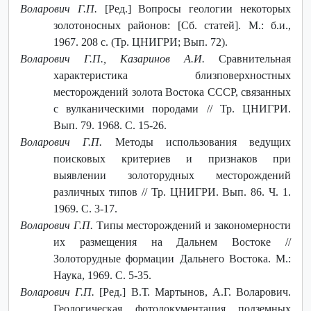
Воларович Г.П.
[Ред.] Вопросы геологии некоторых
золотоносных районов: [Сб. статей]. М.: б.и.,
1967. 208 с. (Тр. ЦНИГРИ; Вып. 72).
Воларович Г.П., Казаринов А.И.
Сравнительная
характеристика близповерхностных
месторождений золота Востока СССР, связанных
с вулканическими породами // Тр. ЦНИГРИ.
Вып. 79. 1968. С. 15-26.
Воларович Г.П.
Методы использования ведущих
поисковых критериев и признаков при
выявлении золоторудных месторождений
различных типов // Тр. ЦНИГРИ. Вып. 86. Ч. 1.
1969. С. 3-17.
Воларович Г.П.
Типы месторождений и закономерности
их размещения на Дальнем Востоке //
Золоторудные формации Дальнего Востока. М.:
Наука, 1969. С. 5-35.
Воларович Г.П.
[Ред.] В.Т. Мартынов, А.Г. Воларович.
Геологическая фотодокументация подземных