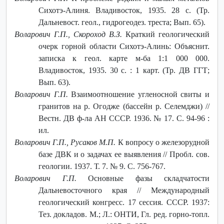
Сихотэ-Алиня. Владивосток, 1935. 28 с. (Тр.
Дальневост. геол., гидрогеодез. треста; Вып. 65).
Воларович Г.П., Скороход В.З.
Краткий геологический
очерк горной области Сихотэ-Алинь: Объяснит.
записка к геол. карте м-ба 1:1 000 000.
Владивосток, 1935. 30 с. : 1 карт. (Тр. ДВ ГГТ;
Вып. 63).
Воларович Г.П.
Взаимоотношение угленосной свиты и
гранитов на р. Огодже (бассейн р. Селемджи) //
Вестн. ДВ ф-ла АН СССР. 1936. № 17. С. 94-96 :
ил.
Воларович Г.П., Русаков М.П.
К вопросу о железорудной
базе ДВК и о задачах ее выявления // Пробл. сов.
геологии. 1937. Т. 7. № 9. С. 756-767.
Воларович Г.П.
Основные фазы складчатости
Дальневосточного края // Международный
геологический конгресс. 17 сессия. СССР. 1937:
Тез. докладов. М.; Л.: ОНТИ, Гл. ред. горно-топл.