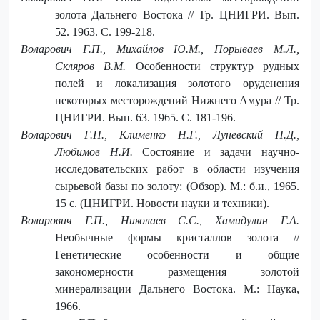
золота Дальнего Востока // Тр. ЦНИГРИ. Вып.
52. 1963. С. 199-218.
Воларович Г.П., Михайлов Ю.М., Порываев М.Л.,
Скляров В.М.
Особенности структур рудных
полей и локализация золотого оруденения
некоторых месторождений Нижнего Амура // Тр.
ЦНИГРИ. Вып. 63. 1965. С. 181-196.
Воларович Г.П., Клименко Н.Г., Луневский П.Д.,
Любимов Н.И.
Состояние и задачи научно-
исследовательских работ в области изучения
сырьевой базы по золоту: (Обзор). М.: б.и., 1965.
15 с. (ЦНИГРИ. Новости науки и техники).
Воларович Г.П., Николаев С.С., Хамидулин Г.А.
Необычные формы кристаллов золота //
Генетические особенности и общие
закономерности размещения золотой
минерализации Дальнего Востока. М.: Наука,
1966.