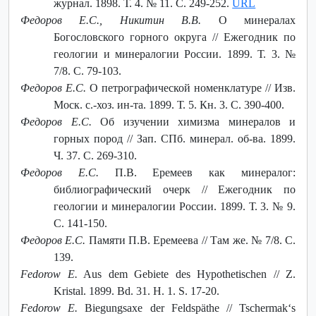
журнал. 1898. Т. 4. № 11. С. 249-252.
URL
Федоров Е.С., Никитин В.В.
О минералах
Богословского горного округа // Ежегодник по
геологии и минералогии России. 1899. Т. 3. №
7/8. С. 79-103.
Федоров Е.С.
О петрографической номенклатуре // Изв.
Моск. с.-хоз. ин-та. 1899. Т. 5. Кн. 3. С. 390-400.
Федоров Е.С.
Об изучении химизма минералов и
горных пород // Зап. СПб. минерал. об-ва. 1899.
Ч. 37. С. 269-310.
Федоров Е.С.
П.В. Еремеев как минералог:
библиографический очерк // Ежегодник по
геологии и минералогии России. 1899. Т. 3. № 9.
С. 141-150.
Федоров Е.С.
Памяти П.В. Еремеева // Там же. № 7/8. С.
139.
Fedorow E.
Aus dem Gebiete des Hypothetischen // Z.
Kristal. 1899. Bd. 31. H. 1. S. 17-20.
Fedorow E.
Biegungsaxe der Feldspäthe // Tschermak‘s