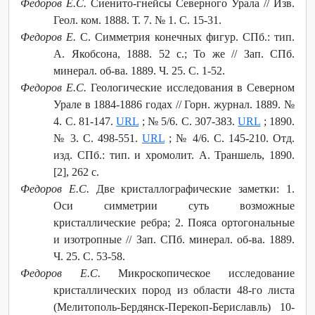
Федоров Е.С.
Сиенито-гнейсы Северного Урала // Изв.
Геол. ком. 1888. Т. 7. № 1. С. 15-31.
Федоров Е.
С. Симметрия конечных фигур. СПб.: тип.
А. Якобсона, 1888. 52 с.; То же // Зап. СПб.
минерал. об-ва. 1889. Ч. 25. С. 1-52.
Федоров Е.С.
Геологические исследования в Северном
Урале в 1884-1886 годах // Горн. журнал. 1889. №
4. С. 81-147.
URL
; № 5/6. С. 307-383.
URL
; 1890.
№ 3. С. 498-551.
URL
; № 4/6. С. 145-210. Отд.
изд. СПб.: тип. и хромолит. А. Траншель, 1890.
[2], 262 с.
Федоров Е.С.
Две кристаллографические заметки: 1.
Оси симметрии суть возможные
кристаллические ребра; 2. Пояса ортогональные
и изотропные // Зап. СПб. минерал. об-ва. 1889.
Ч. 25. С. 53-58.
Федоров Е.С.
Микроскопическое исследование
кристаллических пород из области 48-го листа
(Мелитополь-Бердянск-Перекоп-Бериславль) 10-