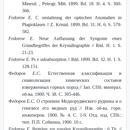
Mineral. , Petrogr. Mitt. 1899. Bd. 18. H. 4. S. 360-
366.
Fedorow E.
С onstatirung der optischen Anomalien in
Plagioklasen // Z. Kristal. 1899. Bd. 31. H. 6. S. 579-
582.
Fedorow E.
Neue Auffassung der Syngonie eines
Grundbegriffes der Krystallographie // Ibid. H. 1. S.
21-23.
Fedorow E.
Ps е udoabsorption // Ibid. 1899. Bd. 32. H. 1. S.
128-151.
Федоров Е.С.
Естественная классификация и
символизация химических составов
изверженных горных пород // Зап. СПб. минерал.
об-ва. 1900. Ч. 38. С. 395-446.
Федоров Е.С.
О строении Меднорудянского рудника и о
генезисе его медных руд // Изв. об-ва. горн.
инженеров. 1900. № 4. С. 1-9. Отд. изд. СПб.:
тип. П.П. Сойкина, 1900. 10 с.
Fedorow E.
Beiträge zur zonalen Krystallographie : 6 Th. //