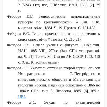
217-243. Отд. изд. СПб.: тип. ИАН, 1883. [2], 25
с.
Федоров Е.С.
Гоноэдрические демонстративные
приборы по кристаллографии // Зап. СПб.
минерал. об-ва. 1884. Ч. 19. Проток. С. 181-188.
Федоров Е.С.
Теория проективности в приложении к
кристаллографии // Там же. С. 216-217.
Федоров Е.С.
Начала учения о фигурах. СПб.: тип.
ИАН, 1885. VIII , 279 с. (Зап. СПб. минерал. об-
ва; Ч. 21); То же. М.: Изд-во АН СССР, 1953. 418
с. (Сер. Классики науки).
Федоров Е.С.
Указатель статей ко второй серии Записок
Императорского С.-Петербургского
минералогического общества и Материалов для
геологии России, изданных обществом с 1866 по
1884 г. СПб.: тип. А. Якобсона, 1885. [6], 165 с.
URL
Федоров Е.С.
Этюды по аналитической