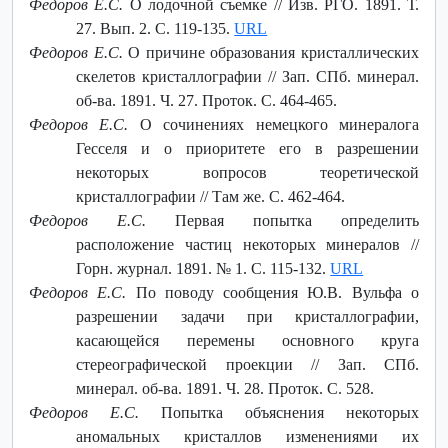
Федоров Е.С.
О лодочной съемке // Изв. РГО. 1891. Т.
27. Вып. 2. С. 119-135.
URL
Федоров Е.С.
О причине образования кристаллических
скелетов кристаллографии // Зап. СПб. минерал.
об-ва. 1891. Ч. 27. Проток. С. 464-465.
Федоров Е.С.
О сочинениях немецкого минералога
Гесселя и о приоритете его в разрешении
некоторых вопросов теоретической
кристаллографии // Там же. С. 462-464.
Федоров Е.С.
Первая попытка определить
расположение частиц некоторых минералов //
Горн. журнал. 1891. № 1. С. 115-132.
URL
Федоров Е.С.
По поводу сообщения Ю.В. Вульфа о
разрешении задачи при кристаллографии,
касающейся перемены основного круга
стереографической проекции // Зап. СПб.
минерал. об-ва. 1891. Ч. 28. Проток. С. 528.
Федоров Е.С.
Попытка объяснения некоторых
аномальных кристаллов изменениями их