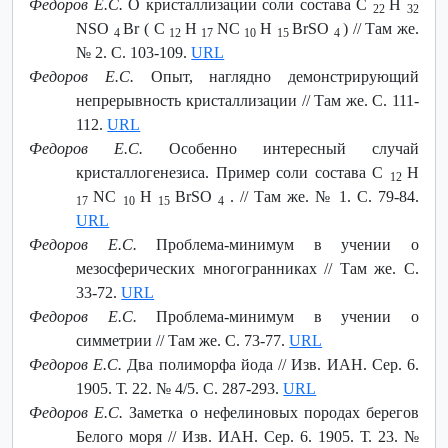
Федоров Е.С.
О кристаллизации соли состава C
H
22
32
NSO
Br ( C
H
NC
H
BrSO
) // Там же.
4
12
17
10
15
4
№ 2. С. 103-109.
URL
Федоров Е.С.
Опыт, наглядно демонстрирующий
непрерывность кристаллизации // Там же. С. 111-
112.
URL
Федоров Е.С.
Особенно интересный случай
кристаллогенезиса. Пример соли состава C
H
12
NC
H
BrSO
. // Там же. № 1. С. 79-84.
17
10
15
4
URL
Федоров Е.С.
Проблема-минимум в учении о
мезосферических многогранниках // Там же. С.
33-72.
URL
Федоров Е.С.
Проблема-минимум в учении о
симметрии // Там же. С. 73-77.
URL
Федоров Е.С.
Два полиморфа йода // Изв. ИАН. Сер. 6.
1905. Т. 22. № 4/5. С. 287-293.
URL
Федоров Е.С.
Заметка о нефелиновых породах берегов
Белого моря // Изв. ИАН. Сер. 6. 1905. Т. 23. №