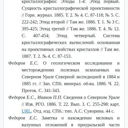
кристаллографии: Этюды 1-4: Этюд первый.
Сущность кристаллографической проективности
// Горн. журнал. 1885. Т. 2. № 4. С. 87-118; № 5. С.
222-242; Этюд второй // Там же. 1886. Т. 1. № 3 С.
395-425; Этюд третий // Там же. 1886. Т. 4. № 12.
С. 407-454; Этюд четвертый. Система
кристаллографических вычислений. основанная
на проективных свойствах кристаллов // Там же.
1887. Т. 2. № 4. С. 87-153.
Федоров Е.С.
О геологическом исследовании и
месторождениях полезных ископаемых на
Северном Урале Северной экспедицией в 1884 и
1885 гг. // Зап. СПб. минерал. об-ва. 1886. Ч. 22.
Проток. С. 341-343.
Федоров Е.С., Иванов П.П.
Сведения о Северном Урале
// Изв. РГО. 1886. Т. 22. Вып. 3. С. 255-298: карт.
URL
. Отд. изд. СПб.: тип. А.С. Суворина. 44 с.
Федоров Е.С.
Заметка о нахождении меловых и
валунных отложений в приуральской части