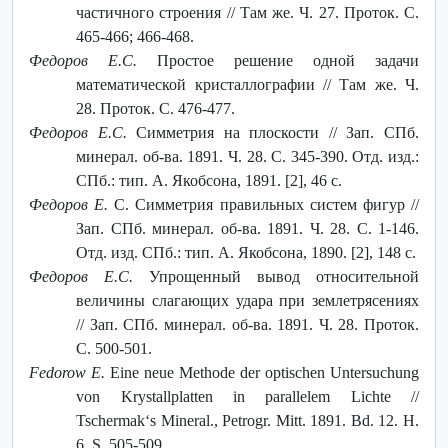
частичного строения // Там же. Ч. 27. Проток. С.
465-466; 466-468.
Федоров Е.С.
Простое решение одной задачи
математической кристаллографии // Там же. Ч.
28. Проток. С. 476-477.
Федоров Е.С.
Симметрия на плоскости // Зап. СПб.
минерал. об-ва. 1891. Ч. 28. С. 345-390. Отд. изд.:
СПб.: тип. А. Якобсона, 1891. [2], 46 с.
Федоров Е.
С. Симметрия правильных систем фигур //
Зап. СПб. минерал. об-ва. 1891. Ч. 28. С. 1-146.
Отд. изд. СПб.: тип. А. Якобсона, 1890. [2], 148 с.
Федоров Е.С.
Упрощенный вывод относительной
величины слагающих удара при землетрясениях
// Зап. СПб. минерал. об-ва. 1891. Ч. 28. Проток.
С. 500-501.
Fedorow E.
Eine neue Methode der optischen Untersuchung
von Krystallplatten in parallelem Lichte //
Tschermak‘s Mineral., Petrogr. Mitt. 1891. Bd. 12. H.
6. S. 505-509.