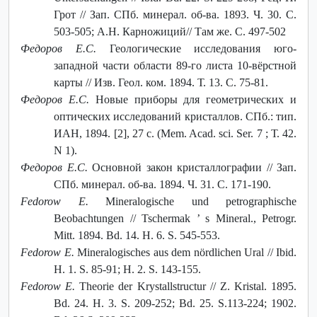
Грот // Зап. СПб. минерал. об-ва. 1893. Ч. 30. С.
503-505; А.Н. Карножиций// Там же. С. 497-502
Федоров Е.С.
Геологические исследования юго-
западной части области 89-го листа 10-вёрстной
карты // Изв. Геол. ком. 1894. Т. 13. С. 75-81.
Федоров Е.С.
Новые приборы для геометрических и
оптических исследований кристаллов. СПб.: тип.
ИАН, 1894. [2], 27 с. (Mem. Acad. sci. Ser. 7 ; Т. 42.
N 1).
Федоров Е.С.
Основной закон кристаллографии // Зап.
СПб. минерал. об-ва. 1894. Ч. 31. С. 171-190.
Fedorow E.
Mineralogische und petrographische
Beobachtungen // Tschermak ’ s Mineral., Petrogr.
Mitt. 1894. Bd. 14. H. 6. S. 545-553.
Fedorow E.
Mineralogisches aus dem nördlichen Ural // Ibid.
H. 1. S. 85-91; H. 2. S. 143-155.
Fedorow E.
Theorie der Krystallstructur // Z. Kristal. 1895.
Bd. 24. H. 3. S. 209-252; Bd. 25. S.113-224; 1902.