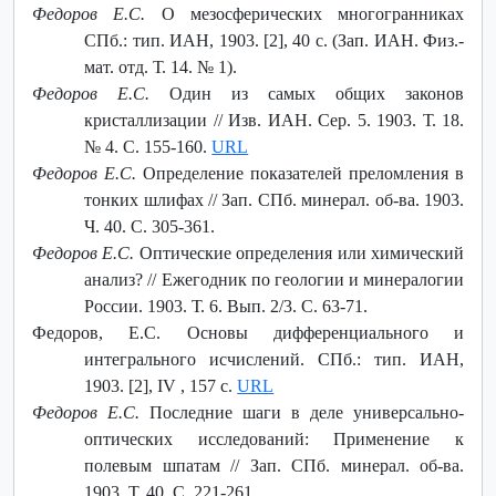
Федоров Е.С.
О мезосферических многогранниках
СПб.: тип. ИАН, 1903. [2], 40 с. (Зап. ИАН. Физ.-
мат. отд. Т. 14. № 1).
Федоров Е.С.
Один из самых общих законов
кристаллизации // Изв. ИАН. Сер. 5. 1903. Т. 18.
№ 4. С. 155-160.
URL
Федоров Е.С.
Определение показателей преломления в
тонких шлифах // Зап. СПб. минерал. об-ва. 1903.
Ч. 40. С. 305-361.
Федоров Е.С.
Оптические определения или химический
анализ? // Ежегодник по геологии и минералогии
России. 1903. Т. 6. Вып. 2/3. С. 63-71.
Федоров, Е.С. Основы дифференциального и
интегрального исчислений. СПб.: тип. ИАН,
1903. [2], IV , 157 с.
URL
Федоров Е.С.
Последние шаги в деле универсально-
оптических исследований: Применение к
полевым шпатам // Зап. СПб. минерал. об-ва.
1903. Т. 40. С. 221-261.