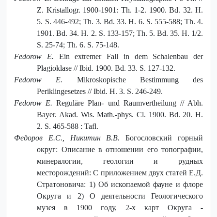
Z. Kristallogr. 1900-1901: Th. 1-2. 1900. Bd. 32. H.
5. S. 446-492; Th. 3. Bd. 33. H. 6. S. 555-588; Th. 4.
1901. Bd. 34. H. 2. S. 133-157; Th. 5. Bd. 35. H. 1/2.
S. 25-74; Th. 6. S. 75-148.
Fedorow E.
Ein extremer Fall in dem Schalenbau der
Plagioklase // Ibid. 1900. Bd. 33. S. 127-132.
Fedorow E.
Mikroskopische Bestimmung des
Periklingesetzes // Ibid. H. 3. S. 246-249.
Fedorow E.
Reguläre Plan- und Raumvertheilung // Abh.
Bayer. Akad. Wis. Math.-phys. Cl. 1900. Bd. 20. H.
2. S. 465-588 : Tafl.
Федоров Е.С., Никитин В.В.
Богословский горный
округ: Описание в отношении его топографии,
минералогии, геологии и рудных
месторождений: С приложением двух статей Е.Д.
Стратоновича: 1) Об ископаемой фауне и флоре
Округа и 2) О деятельности Геологического
музея в 1900 году, 2-х карт Округа -