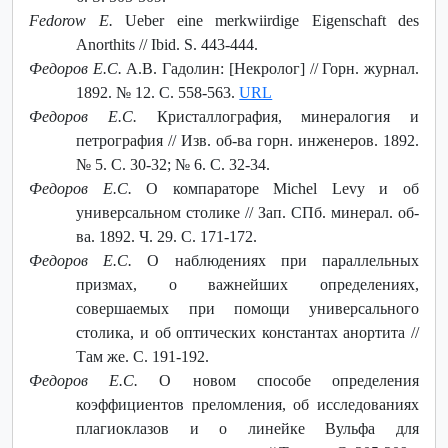
Fedorow E.
Ueber eine merkwiirdige Eigenschaft des
Anorthits // Ibid. S. 443-444.
Федоров Е.С.
А.В. Гадолин: [Некролог] // Горн. журнал.
1892. № 12. С. 558-563.
URL
Федоров Е.С.
Кристаллография, минералогия и
петрография // Изв. об-ва горн. инженеров. 1892.
№ 5. С. 30-32; № 6. С. 32-34.
Федоров Е.С.
О компараторе Michel Levy и об
универсальном столике // Зап. СПб. минерал. об-
ва. 1892. Ч. 29. С. 171-172.
Федоров Е.С.
О наблюдениях при параллельных
призмах, о важнейших определениях,
совершаемых при помощи универсального
столика, и об оптических константах анортита //
Там же. С. 191-192.
Федоров Е.С.
О новом способе определения
коэффициентов преломления, об исследованиях
плагиоклазов и о линейке Вульфа для