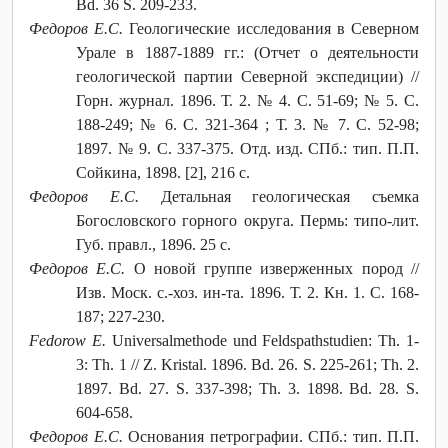
Bd. 36 S. 209-233.
Федоров Е.С.
Геологические исследования в Северном
Урале в 1887-1889 гг.: (Отчет о деятельности
геологической партии Северной экспедиции) //
Горн. журнал. 1896. Т. 2. № 4. С. 51-69; № 5. С.
188-249; № 6. С. 321-364 ; Т. 3. № 7. С. 52-98;
1897. № 9. С. 337-375. Отд. изд. СПб.: тип. П.П.
Сойкина, 1898. [2], 216 с.
Федоров Е.С.
Детальная геологическая съемка
Богословского горного округа. Пермь: типо-лит.
Губ. правл., 1896. 25 с.
Федоров Е.С.
О новой группе изверженных пород //
Изв. Моск. с.-хоз. ин-та. 1896. Т. 2. Кн. 1. С. 168-
187; 227-230.
Fedorow E.
Universalmethode und Feldspathstudien: Th. 1-
3: Th. 1 // Z. Kristal. 1896. Bd. 26. S. 225-261; Th. 2.
1897. Bd. 27. S. 337-398; Th. 3. 1898. Bd. 28. S.
604-658.
Федоров Е.С.
Основания петрографии. СПб.: тип. П.П.