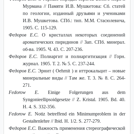
Мурмана // Памяти И.В. Мушкетова: Сб. статей
по геологии, изданный друзьями и учениками
И.В. Мушкетова. СПб.: тип. М.М. Стасюлевича,
1905. С. 115-129.
Федоров Е.С.
О кристаллах некоторых соединений
ароматических пиридинов // Зап. СПб. минерал.
об-ва. 1905. Ч. 43. С. 207-236.
Федоров Е.С.
Полиаргит и полиаргитизация // Горн.
журнал. 1905. Т. 2. № 5. С. 237-244.
Федоров Е.С.
Эрнит ( Oehrnit ) и иттрокальцит – новые
минеральные виды // Там же. Т. 3. № 8. С. 264-
271.
Fedorow E.
Einige Folgerungen aus dem
Syngonieellipsoidgesetze // Z. Kristal. 1905. Bd. 40.
H. 4. S. 332-356.
Fedorow E.
Notiz betreffend ein Minimumproblem in der
Gestaltenlehre // Ibid. H. 1/2. S. 277-279.
Федоров Е.С.
Важность применения стереографической