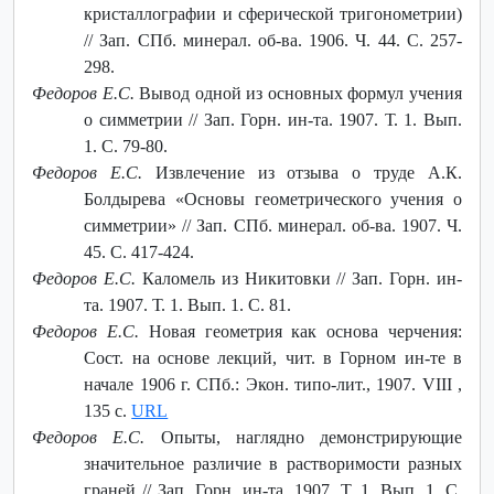
кристаллографии и сферической тригонометрии)
// Зап. СПб. минерал. об-ва. 1906. Ч. 44. С. 257-
298.
Федоров Е.С.
Вывод одной из основных формул учения
о симметрии // Зап. Горн. ин-та. 1907. Т. 1. Вып.
1. С. 79-80.
Федоров Е.С.
Извлечение из отзыва о труде А.К.
Болдырева «Основы геометрического учения о
симметрии» // Зап. СПб. минерал. об-ва. 1907. Ч.
45. С. 417-424.
Федоров Е.С.
Каломель из Никитовки // Зап. Горн. ин-
та. 1907. Т. 1. Вып. 1. С. 81.
Федоров Е.С.
Новая геометрия как основа черчения:
Сост. на основе лекций, чит. в Горном ин-те в
начале 1906 г. СПб.: Экон. типо-лит., 1907. VIII ,
135 с.
URL
Федоров Е.С.
Опыты, наглядно демонстрирующие
значительное различие в растворимости разных
граней // Зап. Горн. ин-та. 1907. Т. 1. Вып. 1. С.