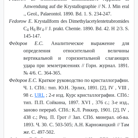
Anwendung auf die Krystallographie // N. J. Min eral
., Geol., Palaeontol. 1890. Bd. 1. S. 234-247.
Fedorow E.
Krystallform des Dimethylacetylentetrabromides
С
Н
Вг
// J. prakt. Chemie. 1890. Bd. 42. H 2/3. S.
4
6
4
145-147.
Федоров Е.С.
Аналитическое выражение для
определения относительной величины
вертикальной и горизонтальной слагающих
удара при землетрясениях // Горн. журнал. 1891.
№ 4/6. С. 364-365.
Федоров Е.С.
Краткое руководство по кристаллографии.
Ч. 1. СПб.: тип. Ю.Н. Эрлих, 1891. [2], IV , VIII ,
98 с.
URL
; 2-е изд. Курс кристаллографии. СПб.:
тип. П.П. Сойкина, 1897. XVI , 376 c.; 3-е изд.,
заново перераб. СПб.: К.Л. Риккер, 1901. [2], IV ,
438 с.; Рец. П. Грот // Зап. СПб. минерал. об-ва.
1893. Ч. 30. С. 503-505; А.Н. Карножицкий // Там
же. С. 497-502.