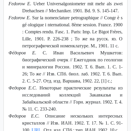
Fedorow E.
Ueber Universalgoniometer mit mehr als zwei
Drehachsen // Mechaniker. 1901. Bd. 9. S. 145-147.
Fedorow E.
Sur la nomenclature petrographique // Congr è s
gé ologique i nternational. 8ème session. France. 1900
: Comptes rendu. Fasc. 1. Paris: Imp. Le Bigot Frères,
Lille, 1901. P. 226-238 ; То же на русск. яз. О
петрографической номенклатуре. М., 1901. 11 с.
Фёдоров Е.
С. Иван Васильевич Мушкетов:
биографический очерк // Ежегодник по геологии
и минералогии России. 1902. Т. 6. Вып. 1. С. 1-
26; То же // Изв. СПб. биол. лаб. 1902. Т. 6. Вып.
2. С. 5-27. Отд. изд. Варшава, 1902. 22, [1] с.;
Федоров Е.С.
Некоторые практические результаты из
исследований коллекций Закавказья и
Забайкальской области // Горн. журнал. 1902. Т. 4.
№ 11. С. 233-240.
Федоров Е.С.
Описание нескольких интересных
кристаллов // Изв. ИАН. 1902. Т. 17. № 1. С. 91-
100.
URL
. Отд. изд. СПб.: тип. ИАН, 1902. 10 с.