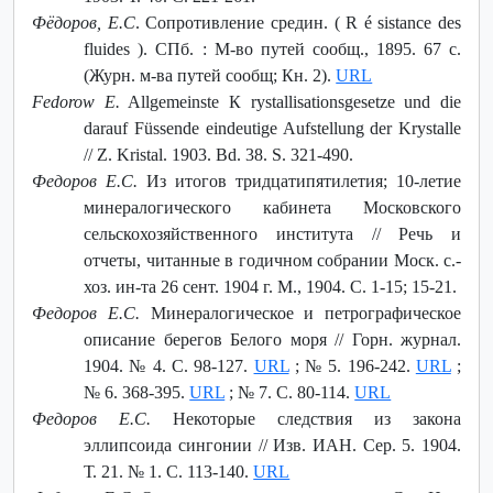
Фёдоров, Е.С
. Сопротивление средин. ( R é sistance des
fluides ). СПб. : М-во путей сообщ., 1895. 67 с.
(Журн. м-ва путей сообщ; Кн. 2).
URL
Fedorow E.
Allgemeinste К rystallisationsgesetze und die
darauf Füssende eindeutige Aufstellung der Krystalle
// Z. Kristal. 1903. Bd. 38. S. 321-490.
Федоров Е.С.
Из итогов тридцатипятилетия; 10-летие
минералогического кабинета Московского
сельскохозяйственного института // Речь и
отчеты, читанные в годичном собрании Моск. с.-
хоз. ин-та 26 сент. 1904 г. М., 1904. С. 1-15; 15-21.
Федоров Е.С.
Минералогическое и петрографическое
описание берегов Белого моря // Горн. журнал.
1904. № 4. С. 98-127.
URL
; № 5. 196-242.
URL
;
№ 6. 368-395.
URL
; № 7. С. 80-114.
URL
Федоров Е.С.
Некоторые следствия из закона
эллипсоида сингонии // Изв. ИАН. Сер. 5. 1904.
Т. 21. № 1. С. 113-140.
URL