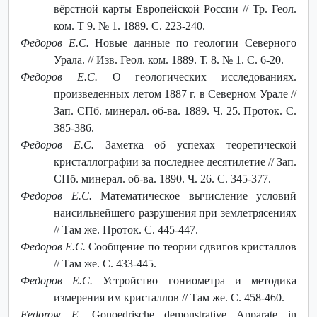
вёрстной карты Европейской России // Тр. Геол.
ком. Т 9. № 1. 1889. С. 223-240.
Федоров Е.С.
Новые данные по геологии Северного
Урала. // Изв. Геол. ком. 1889. Т. 8. № 1. С. 6-20.
Федоров Е.С.
О геологических исследованиях.
произведенных летом 1887 г. в Северном Урале //
Зап. СПб. минерал. об-ва. 1889. Ч. 25. Проток. С.
385-386.
Федоров Е.С.
Заметка об успехах теоретической
кристаллографии за последнее десятилетие // Зап.
СПб. минерал. об-ва. 1890. Ч. 26. С. 345-377.
Федоров Е.С.
Математическое вычисление условий
наисильнейшего разрушения при землетрясениях
// Там же. Проток. С. 445-447.
Федоров Е.С.
Сообщение по теории сдвигов кристаллов
// Там же. С. 433-445.
Федоров Е.С.
Устройство гониометра и методика
измерения им кристаллов // Там же. С. 458-460.
Fedorow E.
Gonoedrische demonstrative Apparate in