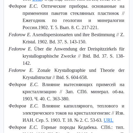
Федоров Е.С.
Оптические приборы. основанные на
применении пакетов стеклянных пластинок //
Ежегодник по геологии и минералогии
России.1902. Т. 5. Вып. 8. С. 217-221.
Fedorow E.
Axendispersionsarten und ihre Bestimmung // Z.
Kristal. 1902. Bd. 37. S. 143-150.
Fedorow E.
Über die Anwendung der Dreispitzzirkels für
krystallographische Zwecke // Ibid. Bd. 37. S. 138-
142.
Fedorow E.
Zonale Krystallographie und Theorie der
Krystallstructur // Ibid. S. 604-658.
Федоров Е.С.
Влияние вытесняющих примесей на
кристаллизацию // Зап. СПб. минерал. об-ва.
1903. Ч. 40. С. 363-380.
Федоров Е.С.
Влияние капиллярного, теплового и
электрического токов на кристаллогенезис // Изв.
ИАН. Сер. 5. 1903. Т. 18. № 2. С. 53-63.
URL
Федоров Е.С.
Горные породы Кедабека. СПб.: тип.