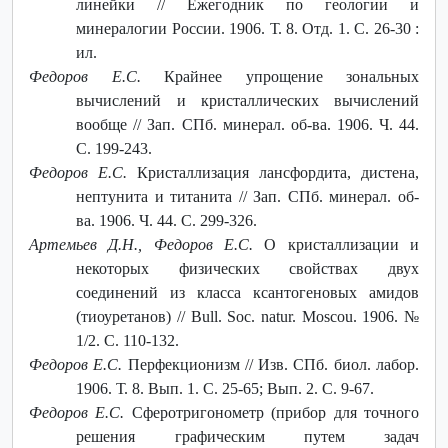
линейки // Ежегодник по геологии и
минералогии России. 1906. Т. 8. Отд. 1. С. 26-30 :
ил.
Федоров Е.С.
Крайнее упрощение зональных
вычислений и кристаллических вычислений
вообще // Зап. СПб. минерал. об-ва. 1906. Ч. 44.
С. 199-243.
Федоров Е.С.
Кристаллизация лансфордита, дистена,
нептунита и титанита // Зап. СПб. минерал. об-
ва. 1906. Ч. 44. С. 299-326.
Артемьев Д.Н., Федоров Е.С.
О кристаллизации и
некоторых физических свойствах двух
соединений из класса ксантогеновых амидов
(тиоуретанов) // Bull. Soc. natur. Moscou. 1906. №
1/2. С. 110-132.
Федоров Е.С.
Перфекционизм // Изв. СПб. биол. лабор.
1906. Т. 8. Вып. 1. С. 25-65; Вып. 2. С. 9-67.
Федоров Е.С.
Сферотригонометр (прибор для точного
решения графическим путем задач