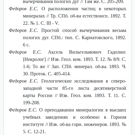
вычерчивания пологих дуг // Там же. С. 205-209.
Федоров Е.С.
О расположении частиц в некоторых
минералах // Тр. СПб. об-ва естествоисп. 1892. Т.
22. № 1. С. III - V.
Федоров Е.С.
Простой способ вычерчивания весьма
пологих дуг. СПб.: тип. С. Карнатовского, 1892.
6 с.
Федоров Е.С.
Аксель Вильгельмович Гадолин:
[Некролог] // Изв. Геол. ком. 1893. Т. 12. № 8/9. С.
1-6; То же // Зап. СПб. минерал. об-ва. 1893. Ч.
30. Проток. С. 405-414.
Федоров Е.С.
Геологические исследования в северо-
западной части 85-го листа десятиверстной
карты России // Изв. Геол. ком. 1893. Т. 11. С.
199-208.
Федоров Е.С.
О преподавании минералогии в высших
учебных заведениях и особенно в Горном
институте // Изв. об-ва горн. инженеров. 1893. №
5. С. 12-21.