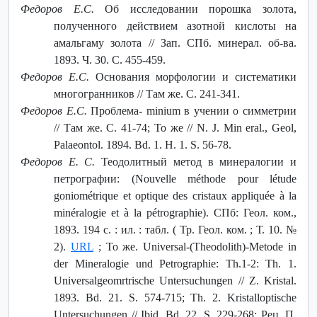
Федоров Е.С.
Об исследовании порошка золота,
полученного действием азотной кислоты на
амальгаму золота // Зап. СПб. минерал. об-ва.
1893. Ч. 30. С. 455-459.
Федоров Е.С.
Основания морфологии и систематики
многогранников // Там же. С. 241-341.
Федоров Е.С.
Проблема- minium в учении о симметрии
// Там же. С. 41-74; То же // N. J. Min eral., Geol,
Palaeontol. 1894. Bd. 1. H. 1. S. 56-78.
Федоров Е. С.
Теодолитный метод в минералогии и
петрографии: (Nouvelle méthode pour létude
goniométrique et optique des cristaux appliquée à la
minéralogie et à la pétrographie). СПб: Геол. ком.,
1893. 194 с. : ил. : табл. ( Тр. Геол. ком. ; Т. 10. №
2).
URL
; То же. Universal-(Theodolith)-Metode in
der Mineralogie und Petrographie: Th.1-2: Th. 1.
Universalgeomrtrische Untersuchungen // Z. Kristal.
1893. Bd. 21. S. 574-715; Th. 2. Kristalloptische
Untersuchungen // Ibid. Bd. 22. S. 229-268; Рец. П.