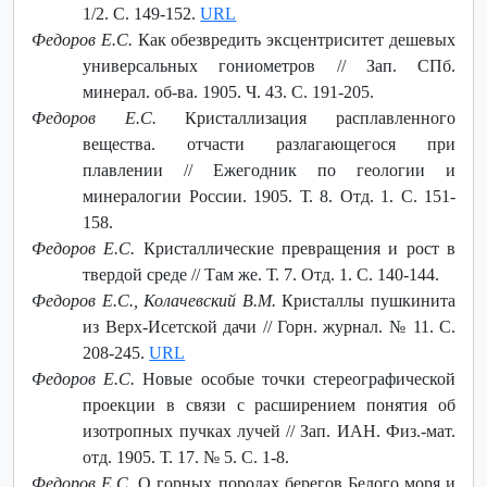
1/2. С. 149-152.
URL
Федоров Е.С.
Как обезвредить эксцентриситет дешевых
универсальных гониометров // Зап. СПб.
минерал. об-ва. 1905. Ч. 43. С. 191-205.
Федоров Е.С.
Кристаллизация расплавленного
вещества. отчасти разлагающегося при
плавлении // Ежегодник по геологии и
минералогии России. 1905. Т. 8. Отд. 1. С. 151-
158.
Федоров Е.С.
Кристаллические превращения и рост в
твердой среде // Там же. Т. 7. Отд. 1. С. 140-144.
Федоров Е.С., Колачевский В.М.
Кристаллы пушкинита
из Верх-Исетской дачи // Горн. журнал. № 11. С.
208-245.
URL
Федоров Е.С.
Новые особые точки стереографической
проекции в связи с расширением понятия об
изотропных пучках лучей // Зап. ИАН. Физ.-мат.
отд. 1905. Т. 17. № 5. С. 1-8.
Федоров Е.С.
О горных породах берегов Белого моря и