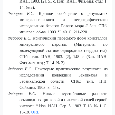
ИАН, 1903. [2], 51 с. (Зап. ИАН. Физ.-мат. отд.; T.
14. № 3).
Федоров Е.С.
Краткое сообщение о результатах
минералогического и петрографического
исследования берегов Белого моря // Зап. СПб.
минерал. об-ва. 1903. Ч. 40. С. 211-220.
Федоров Е.С.
Критический пересмотр форм кристаллов
минерального царства: (Материалы по
молекулярной статике однородных твердых тел).
СПб.: тип. ИАН, 1903. [2], 148 с. (Зап. ИАН.
Физ.-мат. отд.; Т. 14. № 2).
Федоров Е.С.
Некоторые практические результаты из
исследований коллекций Закавказья и
Забайкальской области. СПб.: тип. П.П.
Сойкина, 1903. 8, [1] с.
Федоров Е.С.
Новые неустойчивые разности
семиводных цинковой и никелевой солей серной
кислоты // Изв. ИАН. Сер. 5. 1903. Т. 18. № 1. С.
15-19.
URL