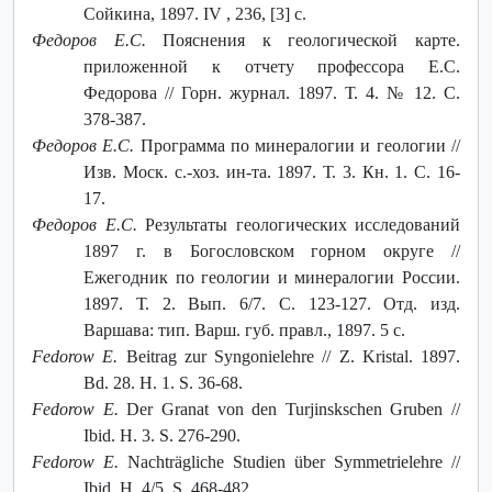
Сойкина, 1897. IV , 236, [3] c.
Федоров Е.С.
Пояснения к геологической карте.
приложенной к отчету профессора Е.С.
Федорова // Горн. журнал. 1897. Т. 4. № 12. С.
378-387.
Федоров Е.С.
Программа по минералогии и геологии //
Изв. Моск. с.-хоз. ин-та. 1897. Т. 3. Кн. 1. С. 16-
17.
Федоров Е.С.
Результаты геологических исследований
1897 г. в Богословском горном округе //
Ежегодник по геологии и минералогии России.
1897. Т. 2. Вып. 6/7. С. 123-127. Отд. изд.
Варшава: тип. Варш. губ. правл., 1897. 5 с.
Fedorow E.
Beitrag zur Syngonielehre // Z. Kristal. 1897.
Bd. 28. H. 1. S. 36-68.
Fedorow E.
Der Granat von den Turjinskschen Gruben //
Ibid. H. 3. S. 276-290.
Fedorow E.
Nachträgliche Studien über Symmetrielehre //
Ibid. H. 4/5. S. 468-482.