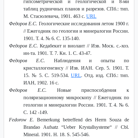
гипсометрической и геологической и 8-ми
таблиц рудничных планов и разрезов. СПб.: тип.
М. Стасюлевича, 1901. 463 с.
URL
Федоров Е.С.
Геологические исследования летом 1900 г.
// Ежегодник по геологии и минералогии России.
1901. Т. 4. № 6. С. 135-140.
Федоров Е.С.
Кедабекит и виолаит // Изв. Моск. с.-хоз.
ин-та. 1901. Т. 7. Кн. 1. С. 43-47.
Федоров Е.С.
Наблюдения и опыты по
кристаллогенезису // Изв. ИАН. Сер. 5. 1901. Т.
15. № 5. С. 519-534.
URL
. Отд. изд. СПб.: тип.
ИАН, 1902. 16 с.
Федоров Е.С.
Новые приспособдения к
поляризационному микроскопу // Ежегодник по
геологии и минералогии России. 1901. Т. 4. № 6.
С. 142 -149.
Fedorow E.
Bemerkung betreffend des Herrn Souza de
Brandao Aufsatz “Ueber Krystallsysteme“ // Cbl.
Mineral. 1901. Н. 18. S. 545-546.