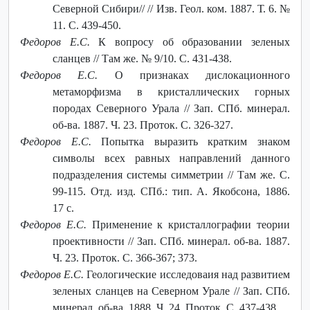
Северной Сибири// // Изв. Геол. ком. 1887. Т. 6. №
11. С. 439-450.
Федоров Е.С.
К вопросу об образовании зеленых
сланцев // Там же. № 9/10. С. 431-438.
Федоров Е.С.
О признаках дислокационного
метаморфизма в кристаллических горных
породах Северного Урала // Зап. СПб. минерал.
об-ва. 1887. Ч. 23. Проток. С. 326-327.
Федоров Е.С.
Попытка выразить кратким знаком
символы всех равных направлений данного
подразделения системы симметрии // Там же. С.
99-115. Отд. изд. СПб.: тип. А. Якобсона, 1886.
17 с.
Федоров Е.С.
Применение к кристаллографии теории
проективности // Зап. СПб. минерал. об-ва. 1887.
Ч. 23. Проток. С. 366-367; 373.
Федоров Е.С.
Геологические исследоваия над развитием
зеленых сланцев на Северном Урале // Зап. СПб.
минерал. об-ва. 1888. Ч. 24. Проток. С. 437-438.