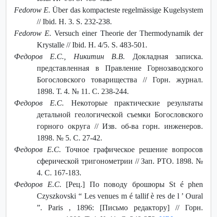
Fedorow E.
Über das kompacteste regelmässige Kugelsystem
// Ibid. H. 3. S. 232-238.
Fedorow E.
Versuch einer Theorie der Thermodynamik der
Krystalle // Ibid. H. 4/5. S. 483-501.
Федоров Е.С., Никитин В.В.
Докладная записка.
представленная в Правление Горнозаводского
Богословского товарищества // Горн. журнал.
1898. Т. 4. № 11. С. 238-244.
Федоров Е.С.
Некоторые практические результаты
детальной геологической съемки Богословского
горного округа // Изв. об-ва горн. инженеров.
1898. № 5. С. 27-42.
Федоров Е.С.
Точное графическое решение вопросов
сферической тригонометрии // Зап. РТО. 1898. №
4. С. 167-183.
Федоров Е.С.
[Рец.] По поводу брошюры St é phen
Czyszkovski “ Les venues m é tallif è res de l ’ Oural
”. Paris , 1896: [Письмо редактору] // Горн.