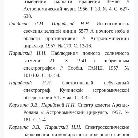
изменений скорости вращения Земли //
Астрономический журн. 1956. Т. 33. № 4. С. 627-
630.
Гиндилис Л.М., Парийский Н.Н.
Интенсивность
свечения зеленой линии 5577 А ночного неба в
области противосияния // Астрономический
циркуляр. 1957. № 179. С. 13-16.
Парийский Н.Н.
Наблюдения полного солнечного
затмения 21. IX. 1941 г. небулярным
спектрографом // Сообщ. ГАИШ. 1957. №
101/102. С. 33-54.
Парийский Н.Н.
Светосильный небулярный
спектрограф Кучинской астрономической
обсерватории // Там же. С. 3-32.
Карягина З.В., Парийский Н.Н.
Спектр кометы Аренда-
Ролана // Астрономический циркуляр. 1957. №
181. С. 2-4.
Карягина З.В., Парийский Н.Н.
Спектроскопические
наблюдения низкоширотного полярного сияния