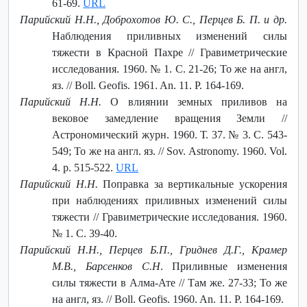
61-69.
URL
Парийский Н.Н., Доброхотов Ю. С., Перцев Б. П. и др.
Наблюдения приливных изменений силы
тяжести в Красной Пахре // Гравиметрические
исследования. 1960. № 1. С. 21-26; То же на англ,
яз. // Boll. Geofis. 1961. An. 11. P. 164-169.
Парийский Н.Н.
О влиянии земных приливов на
вековое замедление вращения Земли //
Астрономический журн. 1960. Т. 37. № 3. С. 543-
549; То же на англ. яз. // Sov. Astronomy. 1960. Vol.
4. p. 515-522.
URL
Парийский Н.Н.
Поправка за вертикальные ускорения
при наблюдениях приливных изменений силы
тяжести // Гравиметрические исследования. 1960.
№ 1. С. 39-40.
Парийский Н.Н., Перцев Б.П., Гриднев Д.Г., Крамер
М.В., Барсенков С.Н
. Приливные изменения
силы тяжести в Алма-Ате // Там же. 27-33; То же
на англ, яз. // Boll. Geofis. 1960. An. 11. P. 164-169.