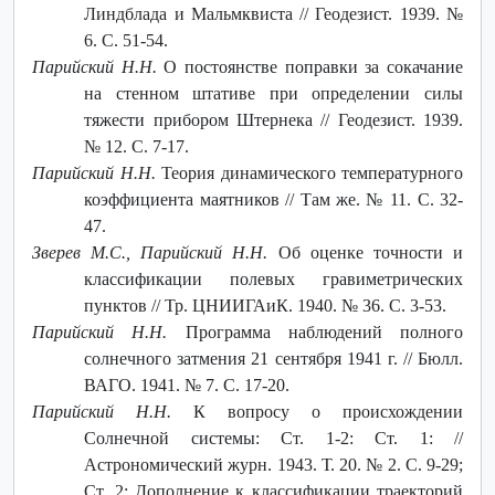
Линдблада и Мальмквиста // Геодезист. 1939. №
6. С. 51-54.
Парийский Н.Н.
О постоянстве поправки за сокачание
на стенном штативе при определении силы
тяжести прибором Штернека // Геодезист. 1939.
№ 12. С. 7-17.
Парийский Н.Н.
Теория динамического температурного
коэффициента маятников // Там же. № 11. С. 32-
47.
Зверев М.С., Парийский Н.Н.
Об оценке точности и
классификации полевых гравиметрических
пунктов // Тр. ЦНИИГАиК. 1940. № 36. С. 3-53.
Парийский Н.Н.
Программа наблюдений полного
солнечного затмения 21 сентября 1941 г. // Бюлл.
ВАГО. 1941. № 7. С. 17-20.
Парийский Н.Н.
К вопросу о происхождении
Солнечной системы: Ст. 1-2: Ст. 1: //
Астрономический журн. 1943. Т. 20. № 2. С. 9-29;
Ст. 2: Дополнение к классификации траекторий