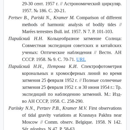
29-30 сент. 1957 г. // Астрономический циркуляр.
1957. № 186. С. 20-21.
Pertsev B., Pariski N., Kramer M.
Comparison of different
methods of harmonic analysis of bodily tides //
Marées terrestres Bull. inf. 1957. N 7. P. 101-103.
Парийский Н.Н.
Кольцеобразное затмение Солнца:
Совместная экспедиция советских и китайских
ученых: Оптические наблюдения // Вестн. АН
СССР. 1958. № 9. С. 70-71.
URL
Парийский Н.Н., Петрова К.И
.
Спектрофотометрия
корональных и хромосферных линий во время
затмения 25 февраля 1952 г. // Полные солнечные
затмения 25 февраля 1952 г. и 30 июня 1954 г.: Тр.
экспедиций по наблюдению затмений. М.: Изд-
во АН СССР, 1958. С. 258-290.
Pariisky N.N., Pertzev P.B., Kramer M.V.
First observations
of tidal gravity variations at Krasnaya Pakhra near
Moscow // Comm. оbserv. Belgique. 1958. N 142.
Sér. géophys. N 47. P. 58-63.