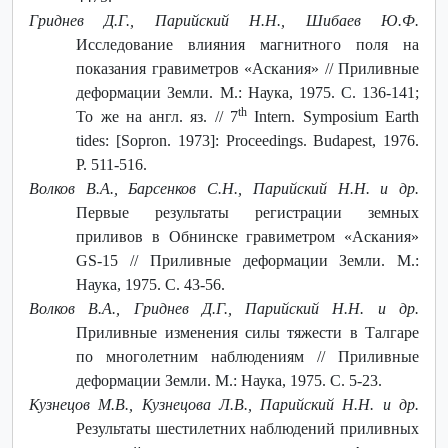
Гриднев Д.Г., Парийский Н.Н., Шибаев Ю.Ф.
Исследование влияния магнитного поля на
показания гравиметров «Аскания» // Приливные
деформации Земли. М.: Наука, 1975. С. 136-141;
th
То же на англ. яз. // 7
Intern. Symposium Earth
tides: [Sopron. 1973]: Proceedings. Budapest, 1976.
P. 511-516.
Волков В.А., Барсенков С.Н., Парийский Н.Н. и др.
Первые результаты регистрации земных
приливов в Обнинске гравиметром «Аскания»
GS-15 // Приливные деформации Земли. М.:
Наука, 1975. С. 43-56.
Волков В.А., Гриднев Д.Г., Парийский Н.Н. и др.
Приливные изменения силы тяжести в Талгаре
по многолетним наблюдениям // Приливные
деформации Земли. М.: Наука, 1975. С. 5-23.
Кузнецов М.В., Кузнецова Л.В., Парийский Н.Н. и др.
Результаты шестилетних наблюдений приливных