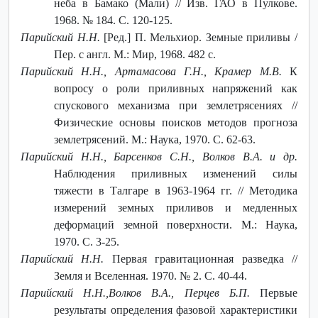
неба в Бамако (Мали) // Изв. ГАО в Пулкове.
1968. № 184. С. 120-125.
Парийский Н.Н.
[Ред.] П. Мельхиор. Земные приливы /
Пер. с англ. М.: Мир, 1968. 482 с.
Парийский Н.Н., Артамасова Г.Н., Крамер М.В.
К
вопросу о роли приливных напряжений как
спускового механизма при землетрясениях //
Физические основы поисков методов прогноза
землетрясений. М.: Наука, 1970. С. 62-63.
Парийский Н.Н., Барсенков С.Н., Волков В.А. и др.
Наблюдения приливных изменений силы
тяжести в Талгаре в 1963-1964 гг. // Методика
измерений земных приливов и медленных
деформаций земной поверхности. М.: Наука,
1970. С. 3-25.
Парийский Н.Н.
Первая гравитационная разведка //
Земля и Вселенная. 1970. № 2. С. 40-44.
Парийский Н.Н.,Волков В.А., Перцев Б.П.
Первые
результаты определения фазовой характеристики