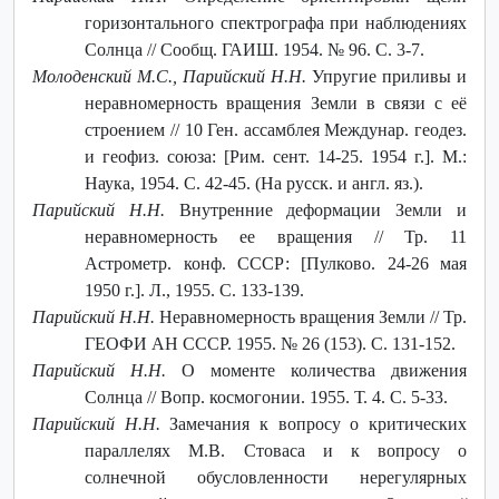
горизонтального спектрографа при наблюдениях
Солнца // Сообщ. ГАИШ. 1954. № 96. С. 3-7.
Молоденский М.С., Парийский Н.Н.
Упругие приливы и
неравномерность вращения Земли в связи с её
строением // 10 Ген. ассамблея Междунар. геодез.
и геофиз. союза: [Рим. сент. 14-25. 1954 г.]. М.:
Наука, 1954. С. 42-45. (На русск. и англ. яз.).
Парийский Н.Н.
Внутренние деформации Земли и
неравномерность ее вращения // Тр. 11
Астрометр. конф. СССР: [Пулково. 24-26 мая
1950 г.]. Л., 1955. С. 133-139.
Парийский Н.Н.
Неравномерность вращения Земли // Тр.
ГЕОФИ АН СССР. 1955. № 26 (153). С. 131-152.
Парийский Н.Н.
О моменте количества движения
Солнца // Вопр. космогонии. 1955. Т. 4. С. 5-33.
Парийский Н.Н.
Замечания к вопросу о критических
параллелях М.В. Стоваса и к вопросу о
солнечной обусловленности нерегулярных