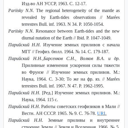
Изд-во АН УССР, 1963. С. 12-17.
Pariisky N.N.
The regional heterogeneity of the mantle as
revealed by Earth-tides observations // Marées
terrestres Bull. inf. 1963. N 34. P. 1050-1054.
Pariisky N.N.
Resonance between Earth-tides and the new
diurnal nutation of the Earth // Ibid. P. 1047-1049.
Парийский Н.Н.
Изучение земных приливов с начала
МГГ // Геофиз. бюлл. 1964. № 14. С. 179-187.
Парийский Н.Н.,Барсенков С.Н., Волков В.А. и др.
Приливные изменения ускорения силы тяжести
во Фрунзе // Изучение земных приливов. М.:
Наука, 1964. С. 3-30; То же на фр. яз. // Marées
terrestres Bull. inf. 1967. N 47. P. 1962-1995.
Парийский Н.Н.
[Ред.] Изучение земных приливов. М.:
Наука, 1964. 115 с.
Парийский Н.Н.
Работы советских геофизиков в Мали //
Вестн. АН СССР. 1965. № 9. С. 76-78.
URL
Парийский Н.Н.
Земные приливы и внутреннее
строение Земли // Земля и Вселенная. 1966. № 5.