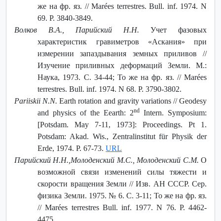
же на фр. яз. // Marées terrestres. Bull. inf. 1974. N
69. P. 3840-3849.
Волков В.А., Парийский Н.Н.
Учет фазовых
характеристик гравиметров «Аскания» при
измерении запаздывания земных приливов //
Изучение приливных деформаций Земли. М.:
Наука, 1973. С. 34-44; То же на фр. яз. // Marées
terrestres. Bull. inf. 1974. N 68. P. 3790-3802.
Pariiskii N.N.
Earth rotation and gravity variations // Geodesy
nd
and physics of the Eearth: 2
Intern. Symposium:
[Potsdam. May 7-11, 1973]: Proceedings. Pt 1.
Potsdam: Akad. Wis., Zentralinstitut für Physik der
Erde, 1974. P. 67-73.
URL
Парийский Н.Н.,Молоденский М.С., Молоденский С.М.
О
возможной связи изменений силы тяжести и
скорости вращения Земли // Изв. АН СССР. Сер.
физика Земли. 1975. № 6. С. 3-11; То же на фр. яз.
// Marées terrestres Bull. inf. 1977. N 76. P. 4462-
4475.