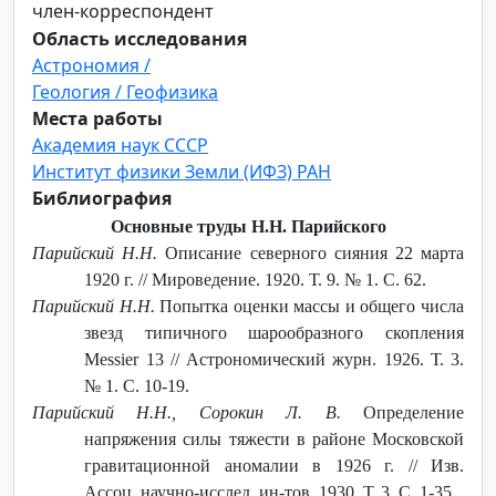
член-корреспондент
Область исследования
Астрономия /
Геология / Геофизика
Места работы
Академия наук СССР
Институт физики Земли (ИФЗ) РАН
Библиография
Основные труды Н.Н. Парийского
Парийский Н.Н.
Описание северного сияния 22 марта
1920 г. // Мироведение. 1920. Т. 9. № 1. С. 62.
Парийский Н.Н.
Попытка оценки массы и общего числа
звезд типичного шарообразного скопления
Messier 13 // Астрономический журн. 1926. Т. 3.
№ 1. С. 10-19.
Парийский Н.Н., Сорокин Л. В.
Определение
напряжения силы тяжести в районе Московской
гравитационной аномалии в 1926 г. // Изв.
Ассоц. научно-исслед. ин-тов. 1930. Т. 3. С. 1-35.