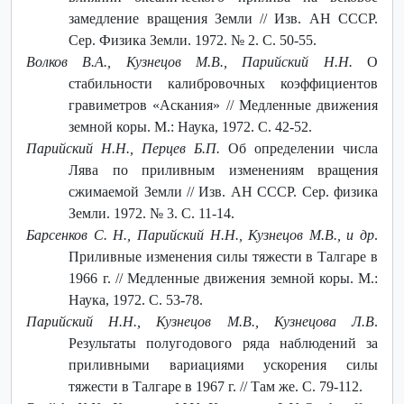
замедление вращения Земли // Изв. АН СССР.
Сер. Физика Земли. 1972. № 2. С. 50-55.
Волков В.А., Кузнецов М.В., Парийский Н.Н.
О
стабильности калибровочных коэффициентов
гравиметров «Аскания» // Медленные движения
земной коры. М.: Наука, 1972. С. 42-52.
Парийский Н.Н., Перцев Б.П.
Об определении числа
Лява по приливным изменениям вращения
сжимаемой Земли // Изв. АН СССР. Сер. физика
Земли. 1972. № 3. С. 11-14.
Барсенков С. Н., Парийский Н.Н., Кузнецов М.В., и др
.
Приливные изменения силы тяжести в Талгаре в
1966 г. // Медленные движения земной коры. М.:
Наука, 1972. С. 53-78.
Парийский Н.Н., Кузнецов М.В., Кузнецова Л.В
.
Результаты полугодового ряда наблюдений за
приливными вариациями ускорения силы
тяжести в Талгаре в 1967 г. // Там же. С. 79-112.