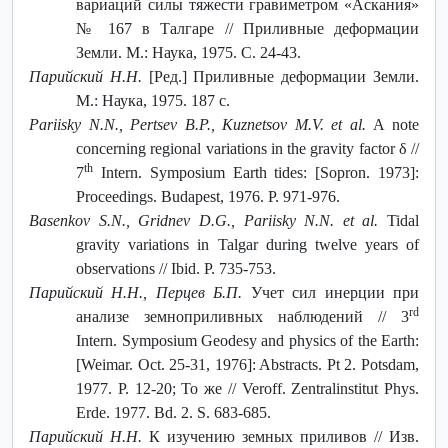
вариаций силы тяжести гравиметром «Аскания»
№ 167 в Талгаре // Приливные деформации
Земли. М.: Наука, 1975. С. 24-43.
Парийский Н.Н.
[Ред.] Приливные деформации Земли.
М.: Наука, 1975. 187 с.
Pariisky N.N., Pertsev B.P., Kuznetsov M.V. et al.
A note
concerning regional variations in the gravity factor δ //
th
7
Intern. Symposium Earth tides: [Sopron. 1973]:
Proceedings. Budapest, 1976. P. 971-976.
Basenkov S.N., Gridnev D.G., Pariisky N.N. et al.
Tidal
gravity variations in Talgar during twelve years of
observations // Ibid. P. 735-753.
Парийский H.H., Перцев Б.П.
Учет сил инерции при
rd
анализе земноприливных наблюдений // 3
Intern. Symposium Geodesy and physics of the Earth:
[Weimar. Oct. 25-31, 1976]: Abstracts. Pt 2. Potsdam,
1977. P. 12-20; То же // Veroff. Zentralinstitut Phys.
Erde. 1977. Bd. 2. S. 683-685.
Парийский Н.Н.
К изучению земных приливов // Изв.