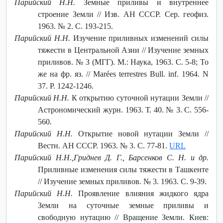
Парийский Н.Н.
Земные приливы и внутреннее
строение Земли // Изв. АН СССР. Сер. геофиз.
1963. № 2. С. 193-215.
Парийский Н.Н.
Изучение приливных изменений силы
тяжести в Центральной Азии // Изучение земных
приливов. № 3 (МГГ). М.: Наука, 1963. С. 5-8; То
же на фр. яз. // Marées terrestres Bull. inf. 1964. N
37. P. 1242-1246.
Парийский Н.Н.
К открытию суточной нутации Земли //
Астрономический журн. 1963. Т. 40. № 3. С. 556-
560.
Парийский Н.Н.
Открытие новой нутации Земли //
Вестн. АН СССР. 1963. № 3. С. 77-81.
URL
Парийский Н.Н.,Гриднев Д. Г., Барсенков С. Н. и др.
Приливные изменения силы тяжести в Ташкенте
// Изучение земных приливов. № 3. 1963. С. 9-39.
Парийский Н.Н.
Проявление влияния жидкого ядра
Земли на суточные земные приливы и
свободную нутацию // Вращение Земли. Киев: