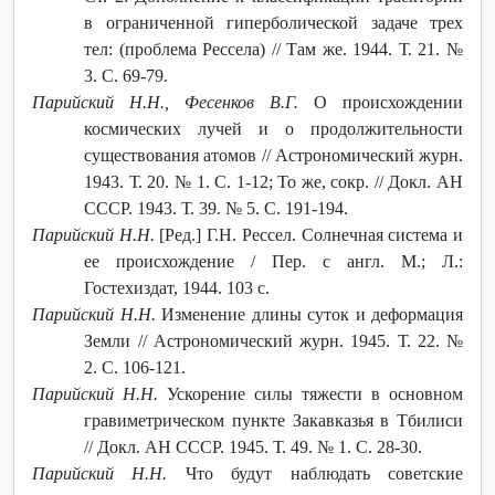
в ограниченной гиперболической задаче трех
тел: (проблема Рессела) // Там же. 1944. Т. 21. №
3. С. 69-79.
Парийский Н.Н., Фесенков В.Г.
О происхождении
космических лучей и о продолжительности
существования атомов // Астрономический журн.
1943. Т. 20. № 1. С. 1-12; То же, сокр. // Докл. АН
СССР. 1943. Т. 39. № 5. С. 191-194.
Парийский Н.Н.
[Ред.] Г.Н. Рессел. Солнечная система и
ее происхождение / Пер. с англ. М.; Л.:
Гостехиздат, 1944. 103 с.
Парийский Н.Н.
Изменение длины суток и деформация
Земли // Астрономический журн. 1945. Т. 22. №
2. С. 106-121.
Парийский Н.Н.
Ускорение силы тяжести в основном
гравиметрическом пункте Закавказья в Тбилиси
// Докл. АН СССР. 1945. Т. 49. № 1. С. 28-30.
Парийский Н.Н.
Что будут наблюдать советские