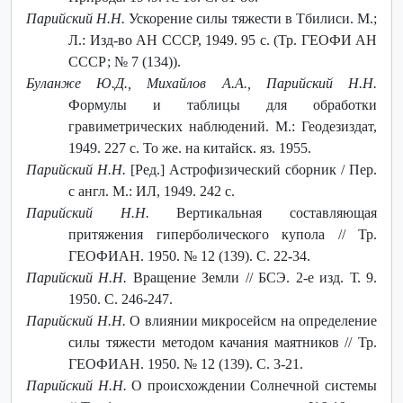
Парийский Н.Н.
Ускорение силы тяжести в Тбилиси. М.;
Л.: Изд-во АН СССР, 1949. 95 с. (Тр. ГЕОФИ АН
СССР; № 7 (134)).
Буланже Ю.Д., Михайлов А.А., Парийский Н.Н.
Формулы и таблицы для обработки
гравиметрических наблюдений. М.: Геодезиздат,
1949. 227 с. То же. на китайск. яз. 1955.
Парийский Н.Н.
[Ред.] Астрофизический сборник / Пер.
с англ. М.: ИЛ, 1949. 242 с.
Парийский Н.Н.
Вертикальная составляющая
притяжения гиперболического купола // Тр.
ГЕОФИАН. 1950. № 12 (139). С. 22-34.
Парийский Н.Н.
Вращение Земли // БСЭ. 2-е изд. Т. 9.
1950. С. 246-247.
Парийский Н.Н.
О влиянии микросейсм на определение
силы тяжести методом качания маятников // Тр.
ГЕОФИАН. 1950. № 12 (139). С. 3-21.
Парийский Н.Н.
О происхождении Солнечной системы