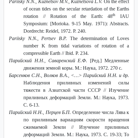
Pariisky N.N., Kuznetsov M.V., Kuznetsova L.V.
On the effect
of ocean tides on the secular retardation of the Earths
th
rotation // Rotation of the Earth: 48
IAU
Symposium: [Morioka. 9-15 May. 1971): Abstracts.
Dordrecht: Reidel, 1972. P. 240.
Pariisky N.N., Pertsev B.P.
The determination of Loves
number K from tidal variations of rotation of a
compressible Earth // Ibid. P. 234.
Парийский Н.Н., Саваренский Е.Ф.
[Ред.] Медленные
движения земной коры. М.: Наука, 1972. 270 с.
Барсенков С.Н., Волков В.А., <…> Парийский Н.Н. и др.
Наблюдения приливных изменений силы
тяжести в Азиатской части СССР // Изучение
приливных деформаций Земли. М.: Наука, 1973.
С. 6-13.
Парийский Н.Н., Перцев Б.П.
Определение числа Лява к
по приливным вариациям скорости вращения
сжимаемой Земли // Изучение приливных
деформаций Земли. М.: Наука, 1973. С. 19-33; То