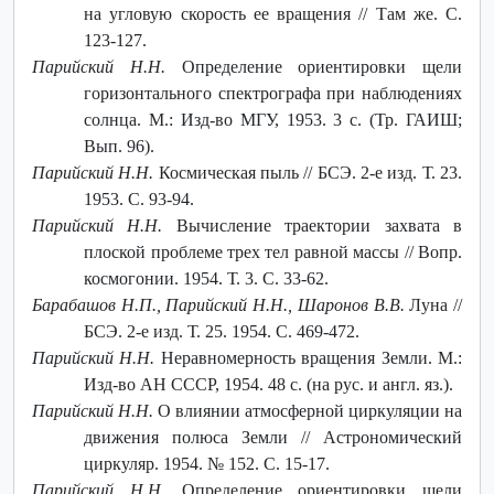
на угловую скорость ее вращения // Там же. С.
123-127.
Парийский Н.Н.
Определение ориентировки щели
горизонтального спектрографа при наблюдениях
солнца. М.: Изд-во МГУ, 1953. 3 с. (Тр. ГАИШ;
Вып. 96).
Парийский Н.Н.
Космическая пыль // БСЭ. 2-е изд. Т. 23.
1953. С. 93-94.
Парийский Н.Н.
Вычисление траектории захвата в
плоской проблеме трех тел равной массы // Вопр.
космогонии. 1954. Т. 3. С. 33-62.
Барабашов Н.П., Парийский Н.Н., Шаронов В.В.
Луна //
БСЭ. 2-е изд. Т. 25. 1954. С. 469-472.
Парийский Н.Н.
Неравномерность вращения Земли. М.:
Изд-во АН СССР, 1954. 48 с. (на рус. и англ. яз.).
Парийский Н.Н.
О влиянии атмосферной циркуляции на
движения полюса Земли // Астрономический
циркуляр. 1954. № 152. С. 15-17.
Парийский Н.Н.
Определение ориентировки щели