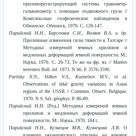
приливорегистрирующей системы гравиметр-
гальванометр с помощью подвижного груза //
Комплексные геофизические наблюдения в
Обнинске. Обнинск, 1970. С. 128-147.
Парийский Н.Н., Барсенков С.Н., Волков В.А. и др.
Приливные изменения силы тяжести в Талгаре //
Методика измерений земных приливов и
медленных деформаций земной поверхности. М.:
Наука, 1970. С. 26-73; То же на фр. яз. // Marées
terrestres Bull. inf. 1973. N 66. P. 3576-3590.
Pariisky N.N., Volkov V.A., Kuznetsov M.V., et al.
Observations of tidal gravity variations in Asian
regions of the USSR // Commun. Observ. Belgique.
1970. N 9. Sér. géophys. P. 86-89.
Парийский Н.Н.
[Ред.] Методика измерений земных
приливов и медленных деформаций земной
поверхности. М.: Наука, 1970. 184 с.
Парийский Н.Н., Кузнецов М.В., Кузнецова Л.В
. О
влиянии океанического прилива на вековое