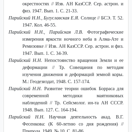
окрестностях // Изв. АН КазССР. Сер. астрон. и
физ. 1947. Вып. 1. С. 21-33.
Парийский Н.Н., Бугуславская Е.Я.
Солнце // БСЭ. Т. 52.
1947. Кол. 46-55.
Парийский Н.Н., Парийская Л.В.
Фотографические
измерения яркости ночного неба в Алма-Ате и
Ремизовке // Изв. АН КазССР. Сер. астрон. и физ.
1947. Вып. 1. С. 34-39.
Парийский Н.Н.
Непостоянство вращения Земли и ее
деформации // Тр. Совещания по методам
изучения движения и деформаций земной коры.
М.: Геодезиздат, 1948. С. 157-174.
Парийский Н.Н.
Развитие теории ошибок Борраса для
современной методики маятниковых
наблюдений // Тр. Сейсмолог. ин-та АН СССР.
1948. Вып. 127. С. 164-194.
Парийский Н.Н.
Научная деятельность акад. В.Г.
Фесенкова: (К 60-летию со дня рождения) //
Природа. 1949. № 10. С. 81-86.