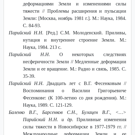
деформациями Земли и изменениями силы
тяжести // Проблемы расширения и пульсации
Земли: [Москва, ноябрь 1981 г.]. М.: Наука, 1984.
С. 84-93.
Парийский Н.Н.
[Ред.] С.М. Молоденский. Приливы,
нутация и внутреннее строение Земли. М.:
Наука, 1984. 213 с.
Парийский Н.Н.
О некоторых следствиях
несферичности Земли // Медленные деформации
Земли и ее вращение. М.: Радио и связь, 1985. С.
35-39.
Парийский Н.Н.
Двадцать лет с В.Г. Фесенковым //
Воспоминания о Василии Григорьевиче
Фесенкове: (К 100-летию со дня рождения). М.:
Наука, 1989. С. 121-129.
Баленко В.Г., Барсенков С.Н., Булацен В.Г., <…>
Парийский Н.Н. и др.
Приливные изменения
силы тяжести в Новосибирске в 1977-1979 гг. //
Международные деформации Земли и ее