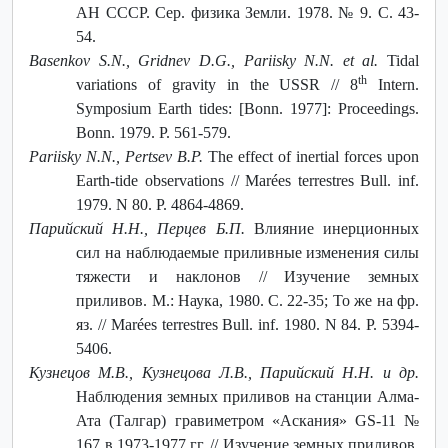
АН СССР. Сер. физика Земли. 1978. № 9. С. 43-
54.
Basenkov S.N., Gridnev D.G., Pariisky N.N. et al.
Tidal
th
variations of gravity in the USSR // 8
Intern.
Symposium Earth tides: [Bonn. 1977]: Proceedings.
Bonn. 1979. P. 561-579.
Pariisky N.N., Pertsev B.P.
The effect of inertial forces upon
Earth-tide observations // Marées terrestres Bull. inf.
1979. N 80. P. 4864-4869.
Парийский Н.Н., Перцев Б.П.
Влияние инерционных
сил на наблюдаемые приливные изменения силы
тяжести и наклонов // Изучение земных
приливов. М.: Наука, 1980. С. 22-35; То же на фр.
яз. // Marées terrestres Bull. inf. 1980. N 84. P. 5394-
5406.
Кузнецов М.В., Кузнецова Л.B., Парийский Н.Н. и др.
Наблюдения земных приливов на станции Алма-
Ата (Талгар) гравиметром «Аскания» GS-11 №
167 в 1973-1977 гг. // Изучение земных приливов.