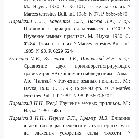
М.: Наука, 1980. С. 96-101; То же на фр. яз. //
Marées terrestres Bull. inf. 1986. N 97. P. 6666-6670.
Парийский Н.Н., Барсенков С.Н., Волков В.А., и др
.
Приливные вариации силы тяжести в СССР //
Изучение земных приливов. М.: Наука, 1980. С.
65-84; То же на фр. яз. // Marées terrestres Bull. inf.
1985. N 93. P. 6229-6244.
Кузнецов М.В., Кузнецова Л.B., Парийский Н.Н. и др.
Сравнение двух приливорегистрирующих
гравиметров «Аскания» по наблюдениям в Алма-
Ате (Талгар) // Изучение земных приливов. М.:
Наука, 1980. С. 85-95; То же на фр. яз. // Marées
terrestres Bull. inf. 1987. N 98. P. 6699-6707.
Парийский Н.Н.
[Ред.] Изучение земных приливов. М.:
Наука, 1980. 248 с.
Парийский Н.Н., Перцев Б.П., Крамер М.В.
Влияние
изменений в распределении атмосферных масс
на значения ускорения силы тяжести //