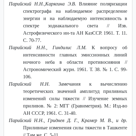
Парийский Н.Н.,Карягина Э.В.
Влияние поляризации
спектрографа на наблюдаемое распределение
энергии и на наблюдаемую интенсивность в
спектре зодиакального света // Изв.
Астрофизического ин-та АН КазССР. 1961. T. 11.
С. 70-77.
Парийский Н.Н., Гиндилис Л.М.
К вопросу об
интенсивности главных эмиссионных линий
ночного неба в области противосияния //
Астрономический журн. 1961. Т. 38. № 1. С. 99-
106.
Парийский Н.Н.
Замечания к вычислению
теоретических значений амплитуд приливных
изменений силы тяжести // Изучение земных
приливов. № 2: МГГ (Гравиметрия). М.: Изд-во
АН СССР, 1961. С. 31-40.
Парийский Н.Н., Гриднев Д. Г., Крамер М. В., и др.
Приливные изменения силы тяжести в Ташкенте
// Там же. С. 5-11.