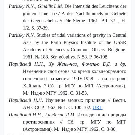
Pariisky N.N., Gindilis L.M.
Die Intensität des Leuchtens der
grünen Linie 5577 A des Nachthimmels im Gebiete
der Gegenscheins // Die Sterne. 1961. Bd. 37. , H.
1/2. S. 37-39.
Pariisky N.N.
Studies of tidal variations of gravity in Central
Asia by the Earth Physics Institute of the USSR
Academy of Sciences // Commun. Observ. Belgique.
1961. № 188. Sér. géophys. N 58. P. 96-108.
Парийский Н.Н., Ху Жень-чао, Фоменко Б.Д. и др.
Изменение слоя озона во время кольцеобразного
солнечного затмения 19.IV.1958 г. на острове
Хайнань // Сб. тр. МГУ по МГГ (Астрономия).
М.: Изд-во МГУ, 1962. С. 31-53.
Парийский Н.Н.
Изучение земных приливов // Вести.
АН СССР. 1962. № 1. С. 100-102.
URL
Парийский Н.Н., Гиндилис Л.М.
Исследование природы
противосияния // Сб. тр. МГУ по МГГ
(Астрономия). М.: Изд-во МГУ, 1962. С. 3-30.