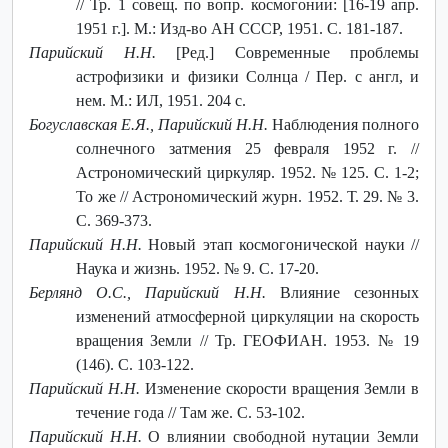
// Тр. 1 совещ. по вопр. космогонии: [16-19 апр.
1951 г.]. М.: Изд-во АН СССР, 1951. С. 181-187.
Парийский Н.Н.
[Ред.] Современные проблемы
астрофизики и физики Солнца / Пер. с англ, и
нем. М.: ИЛ, 1951. 204 с.
Богуславская Е.Я., Парийский Н.Н.
Наблюдения полного
солнечного затмения 25 февраля 1952 г. //
Астрономический циркуляр. 1952. № 125. С. 1-2;
То же // Астрономический журн. 1952. Т. 29. № 3.
С. 369-373.
Парийский Н.Н.
Новый этап космогонической науки //
Наука и жизнь. 1952. № 9. С. 17-20.
Берлянд О.С., Парийский Н.Н.
Влияние сезонных
изменений атмосферной циркуляции на скорость
вращения Земли // Тр. ГЕОФИАН. 1953. № 19
(146). С. 103-122.
Парийский Н.Н.
Изменение скорости вращения Земли в
течение года // Там же. С. 53-102.
Парийский Н.Н.
О влиянии свободной нутации Земли