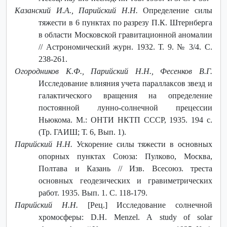
Казанский И.А., Парийский Н.Н.
Определение силы
тяжести в 6 пунктах по разрезу П.К. Штернберга
в области Московской гравитационной аномалии
// Астрономический журн. 1932. Т. 9. № 3/4. С.
238-261.
Огородников К.Ф., Парийский Н.Н., Фесенков В.Г.
Исследование влияния учета параллаксов звезд и
галактического вращения на определение
постоянной лунно-солнечной прецессии
Ньюкома. М.: ОНТИ НКТП СССР, 1935. 194 с.
(Тр. ГАИШ; Т. 6, Вып. 1).
Парийский Н.Н.
Ускорение силы тяжести в основных
опорных пунктах Союза: Пулково, Москва,
Полтава и Казань // Изв. Всесоюз. треста
основных геодезических и гравиметрических
работ. 1935. Вып. 1. С. 118-179.
Парийский Н.Н.
[Рец.] Исследование солнечной
хромосферы: D.Н. Menzel. А study of solar