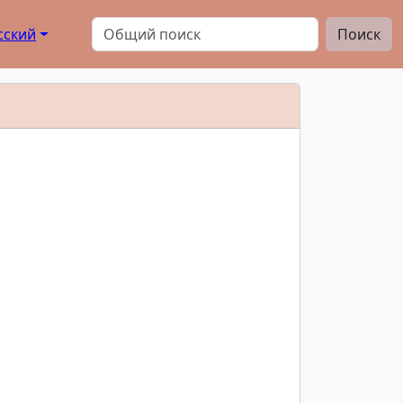
сский
Поиск