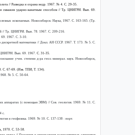
та // Разведка и охрана недр. 1967. № 4. С. 29-35.
и скважин ударно-канатным способом // Тр. ЦНИГРИ. Вып. 69.
лезных ископаемых. Новосибирск: Наука, 1967. С. 163-165. (Тр.
 // Тр. ЦНИГРИ. Вып. 78. 1967. С. 209-216.
69. 1967. С. 3-10.
искретной математики // Докл. АН СССР. 1967. Т. 173. № 5. С.
 ЦНИГРИ. Вып. 69. 1967.
С. 31-35.
соискание учен. степени д-ра геол.-минерал. наук. Новосибирск,
С. 67-69. (Изв. ТПИ; Т. 134).
968. № 5. С. 50-64.
х аппаратах (с помощью ЭВМ) // Сов. геология. 1969. № 11. С.
 с.
гия и геофизика. 1969. № 10. С. 137-138 : порт.
 1970. С. 53-58.
ого кряжа // Геохимия и минералогия радиоактивных элементов