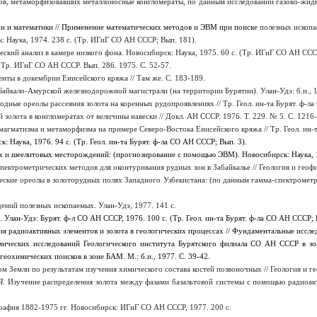
в, метаморфизовавших металлоносные конгломераты, по данным исследований газово-жидки
ии и математики // Применение математических методов и ЭВМ при поиске
полезных ископа
 Наука, 1974. 238 с. (Тр. ИГиГ СО АН СССР; Вып. 181).
кий анализ в камере низкого фона. Новосибирск: Наука, 1975. 60 с. (Тр. ИГиГ СО АН ССС
 Тр. ИГиГ СО АН СССР. Вып. 286. 1975. С. 52-57.
нты в докембрии Енисейского кряжа // Там же. С. 183-189.
айкало-Амурской железнодорожной магистрали (на территории Бурятии). Улан-Удэ: б.и., 1
одные ореолы рассеяния золота на коренных рудопроявлениях // Тр. Геол. ин-та Бурят. ф-ла
золота в конгломератах от величины навески // Докл. АН СССР. 1976. Т. 229. № 5. С. 1216-
магматизма и метаморфизма на примере Северо-Востока Енисейского кряжа // Тр. Геол. ин-т
 Наука, 1976. 94 с. (Тр. Геол. ин-та Бурят. ф-ла СО АН СССР; Вып. 3).
 и шеелитовых месторождений: (прогнозирование с помощью ЭВМ). Новосибирск: Наука, 1
ктрометрических методов для оконтуривания рудных зон в Забайкалье // Геология и геофиз
ские ореолы в золоторудных полях Западного Узбекистана: (по данным гамма-спектрометр
ений полезных ископаемых. Улан-Удэ, 1977. 141 с.
Улан-Удэ: Бурят. ф-л СО АН СССР, 1976. 100 с.
(Тр. Геол. ин-та Бурят. ф-ла СО АН СССР; 
я радиоактивных элементов и золота в геологических процессах // Фундаментальные исслед
мических исследований Геологического института Бурятского филиала СО АН СССР в зо
охимических поисков в зоне БАМ. М.: б.и., 1977. С. 39-42.
 Земли по результатам изучения химического состава костей позвоночных // Геология и ге
Я.
Изучение распределения золота между фазами базальтовой системы с помощью радиоак
афия 1882-1975 гг. Новосибирск: ИГиГ СО АН СССР, 1977. 200 с.