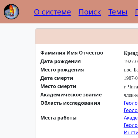
О системе
Поиск
Темы
Фамилия Имя Отчество
Кренд
Дата рождения
1927-0
Место рождения
пос. Б
Дата смерти
1987-0
Место смерти
г. Чит
Академическое звание
член-к
Область исследования
Геоло
Геоло
Места работы
Акаде
Геоло
Инсти