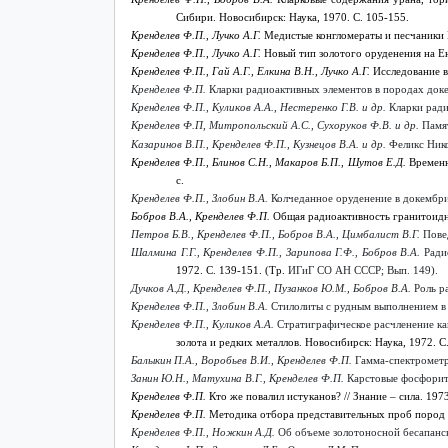
Сибири. Новосибирск: Наука, 1970. С. 105-155.
Кренделев Ф.П.
,
Лучко А.Г.
Медистые конгломераты и песчаники К
Кренделев Ф.П.
,
Лучко А.Г.
Новый тип золотого оруденения на Ен
Кренделев Ф.П.
,
Гай А.Г.,
Елкина В.Н.,
Лучко А.Г.
Исследование в
Кренделев Ф.П.
Кларки радиоактивных элементов в породах доке
Кренделев Ф.П., Куликов А.А., Нестеренко Г.В. и др.
Кларки ради
Кренделев Ф.П, Митропольский А.С., Сухоруков Ф.В. и др.
Памят
Казаринов В.П., Кренделев Ф.П., Кузнецов В.А. и др.
Феликс Нико
Кренделев Ф.П.
,
Блинов С.Н.,
Макаров Б.П.,
Шутов Е.Д.
Временн
с.
Кренделев Ф.П., Злобин В.А.
Колчеданное оруденение в докембрий
Бобров В.А.
,
Кренделев Ф.П.
Общая радиоактивность гранитоидны
Петров Б.В., Кренделев Ф.П., Бобров В.А., Цимбалист В.Г.
Повед
Шалмина Г.Г., Кренделев Ф.П., Зарипова Г.Ф., Бобров В.А.
Радио
1972. С. 139-151. (Тр.
ИГиГ СО АН СССР; Вып. 149).
Дучков А.Д., Кренделев Ф.П., Пузанков Ю.М., Бобров В.А.
Роль ра
Кренделев Ф.П., Злобин В.А.
Стилолиты с рудным выполнением в 
Кренделев Ф.П., Куликов А.А.
Стратиграфическое расчленение к
золота и редких металлов. Новосибирск: Наука, 1972. С.
Балыкин П.А., Воробьев В.И., Кренделев Ф.П.
Гамма-спектрометри
Занин Ю.Н., Матухина В.Г., Кренделев Ф.П.
Карстовые фосфориты 
Кренделев Ф.П.
Кто же повалил истуканов? // Знание – сила. 1973
Кренделев Ф.П.
Методика отбора представительных проб пород дл
Кренделев Ф.П., Ножкин А.Д.
Об объеме золотоносной бесапанско