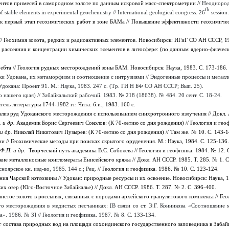
ентов примесей в самородном золоте по данным искровой масс-спектрометрии //
Неоднород
th
of stable elements in experimental geochemistry // International geological congress. 26
session.
к первый этап геохимических работ в зоне БАМа // Повышение эффективности геохимичес
// Геохимия золота, редких и радиоактивных элементов. Новосибирск: ИГиГ СО АН СССР, 19
рассеяния и концентрации химических элементов в литосфере: (по данным ядерно-физческих
ебта // Геология рудных месторождений зоны БАМ. Новосибирск: Наука, 1983. С. 173-186
и Удокана, их метаморфизм и соотношение с интрузиями // Эндогенные процессы и металло
докана: Проект 91. М.: Наука, 1983. 247 с. (Тр. ГИ Н БФ СО АН СССР; Вып. 25).
 нашего края) // Забайкальский рабочий. 1983. № 218 (18638). № 484. 20 сент. С. 18-24.
ель литературы 1744-1982 гг. Чита: б.и., 1983. 160 с.
лиз руд Удоканского месторождения с использованием синхротронного излучения // Докл. А
 и др.
Академик Борис Сергеевич Соколов: (К 70-летию со дня рождения) // Геология и геоф
и др.
Николай Никитович Пузырев: (К 70-летию со дня рождения) // Там же. № 10. С. 143-1
и // Геохимические методы при поисках скрытого оруденения. М.: Наука, 1984. С. 125-136.
Ф.П. и др.
Творческий путь академика В.С. Соболева // Геология и геофизика. 1984. № 12. С
ие металлоносные конгломераты Енисейского кряжа // Докл. АН СССР. 1985. Т. 285. № 1. С
ноярское кн. изд-во, 1985. 144 с.; Рец.
// Геология и геофизика. 1986. № 10. С. 123-124.
я Чарской котловины // Удокан: природные ресурсы и их освоение. Новосибирск: Наука, 1
х озер (Юго-Восточное Забайкалье) // Докл. АН СССР. 1986. Т. 287. № 2. С. 396-400.
истое золото в россыпях, связанных с породами архейского гранулитового комплекса // Геол
го месторождения в медистых песчаниках: [В связи со ст. Э.Г. Конникова «Соотношение
. 1986. № 3] // Геология и геофизика. 1987. № 8. С. 133-134.
состава природных вод на площади сохондинского государственного заповедника в Забайкал