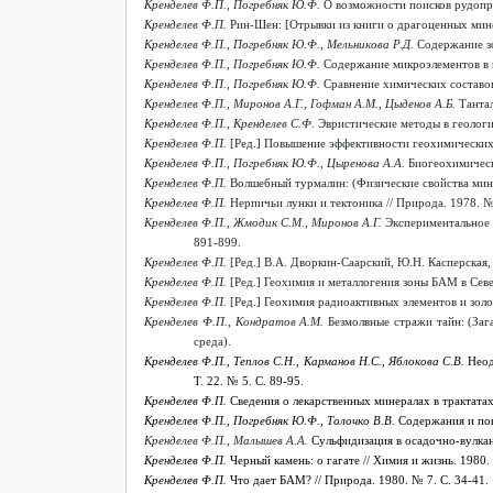
Кренделев Ф.П., Погребняк Ю.Ф.
О возможности поисков рудопро
Кренделев Ф.П.
Рин-Шен: [Отрывки из книги о драгоценных минер
Кренделев Ф.П., Погребняк Ю.Ф., Мельникова Р.Д.
Содержание зо
Кренделев Ф.П., Погребняк Ю.Ф.
Содержание микроэлементов в и
Кренделев Ф.П., Погребняк Ю.Ф.
Сравнение химических составов
Кренделев Ф.П., Миронов А.Г., Гофман А.М., Цыденов А.Б.
Танта
Кренделев Ф.П., Кренделев С.Ф.
Эвристические методы в геологи
Кренделев Ф.П.
[Ред.] Повышение эффективности геохимических п
Кренделев Ф.П., Погребняк Ю.Ф., Цыренова А.А.
Биогеохимическ
Кренделев Ф.П.
Волшебный турмалин: (Физические свойства минер
Кренделев Ф.П.
Нерпичьи лунки и тектоника // Природа. 1978. № 
Кренделев Ф.П., Жмодик С.М., Миронов А.Г.
Экспериментальное 
891-899.
Кренделев Ф.П.
[Ред.] В.А. Дворкин-Саарский, Ю.Н. Касперская,
Кренделев Ф.П.
[Ред.] Геохимия и металлогения зоны БАМ в Севе
Кренделев Ф.П.
[Ред.] Геохимия радиоактивных элементов и золот
Кренделев Ф.П., Кондратов А.М.
Безмолвные стражи тайн: (Зага
среда).
Кренделев Ф.П.
,
Теплов С.Н.,
Карманов Н.С.,
Яблокова С.В.
Неод
Т. 22. № 5. С. 89-95.
Кренделев Ф.П.
Сведения о лекарственных минералах в трактатах 
Кренделев Ф.П.
,
Погребняк Ю.Ф.,
Толочко В.В.
Содержания и пов
Кренделев Ф.П., Малышев А.А.
Сульфидизация в осадочно-вулкан
Кренделев Ф.П.
Черный камень: о гагате // Химия и жизнь. 1980.
Кренделев Ф.П.
Что дает БАМ? // Природа. 1980. № 7. С. 34-41.