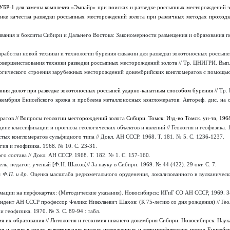
УБР-1 для замены комплекта «Эмпайр» при поисках и разведке россыпных месторождений золо
нке качества разведки россыпных месторождений золота при различных методах проходк
ивания и бокситы Сибири и Дальнего Востока: Закономерности размещения и образования по
зработки новой техники и технологии бурения скважин для разведки золотоносных россыпей
овершенствования техники разведки россыпных месторождений золота // Тр. ЦНИГРИ. Вып. 
огического строения зарубежных месторождений докембрийских конгломератов с помощью д
ния долот при разведке золотоносных россыпей ударно-канатным способом бурения //
Тр.
кембрия Енисейского кряжа и проблема металлоносных конгломератов:
Автореф. дис. на 
тов // Вопросы геологии месторождений золота Сибири. Томск: Изд-во Томск. ун-та, 1968. 
пе классификации и прогноза геологических объектов и явлений // Геология и геофизика. 1
ых конгломератов сульфидного типа // Докл. АН СССР. 1968. Т. 181. № 5. С. 1236-1237.
гия и геофизика. 1968. № 10. С. 23-31.
о состава // Докл. АН СССР. 1968. Т. 182. № 1. С. 157-160.
ль, педагог, ученый [Ф.Н. Шахов]// За науку в Сибири. 1969. № 44 (422). 29 окт. С. 7.
 Ф.П. и др.
Оценка масштаба редкометального оруденения, локализованного в вулканически
ации на перфокартах: (Методические указания). Новосибирск: ИГиГ СО АН СССР, 1969. 34
дент АН СССР профессор Феликс Николаевич Шахов: (К 75-летию со дня рождения) // Геоло
и геофизика. 1970. № 3. С. 89-94 : табл.
я их образования // Литология и геохимия нижнего докембрия Сибири. Новосибирск: Наука,
ия и калия в корах выветривания кислых изверженных и метаморфических пород Енисейск