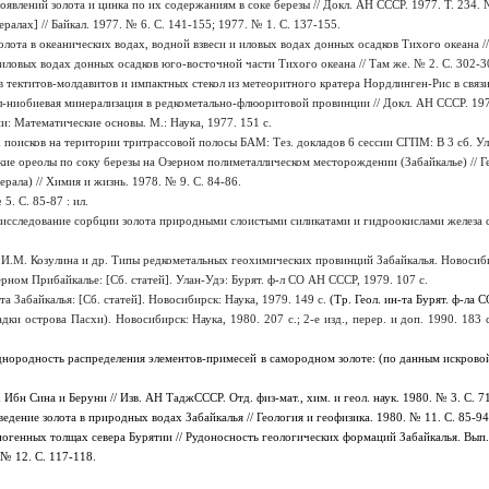
явлений золота и цинка по их содержаниям в соке березы // Докл. АН СССР. 1977. Т. 234. №
алах] // Байкал. 1977. № 6. С. 141-155; 1977. № 1. С. 137-155.
лота в океанических водах, водной взвеси и иловых водах донных осадков Тихого океана //
ловых водах донных осадков юго-восточной части Тихого океана // Там же. № 2. С. 302-3
 тектитов-молдавитов и импактных стекол из метеоритного кратера Нордлинген-Рис в связи
л-ниобиевая минерализация в редкометально-флюоритовой провинции // Докл. АН СССР. 1977
и: Математические основы. М.: Наука, 1977. 151 с.
оисков на територии тритрассовой полосы БАМ: Тез. докладов 6 сессии СГПМ: В 3 сб. Ула
ие ореолы по соку березы на Озерном полиметаллическом месторождении (Забайкалье) // Ге
ала) // Химия и жизнь. 1978. № 9. С. 84-86.
5. С. 85-87 : ил.
исследование сорбции золота природными слоистыми силикатами и гидроокислами железа 
 И.М. Козулина и др. Типы редкометальных геохимических провинций Забайкалья. Новосибир
рном Прибайкалье: [Сб. статей]. Улан-Удэ: Бурят. ф-л СО АН СССР, 1979. 107 с.
а Забайкалья: [Сб. статей]. Новосибирск: Наука, 1979. 149 с.
(Тр. Геол. ин-та Бурят. ф-ла 
дки острова Пасхи). Новосибирск: Наука, 1980. 207 с.; 2-е изд., перер. и доп. 1990. 18
нородность распределения элементов-примесей в самородном золоте: (по данным искровой
Ибн Сина и Беруни // Изв. АН ТаджСССР. Отд. физ-мат., хим. и геол. наук.
1980.
№ 3.
С. 7
едение золота в природных водах Забайкалья // Геология и геофизика. 1980. № 11. С. 85-94
огенных толщах севера Бурятии // Рудоносность геологических формаций Забайкалья. Вып.
 № 12. С. 117-118.