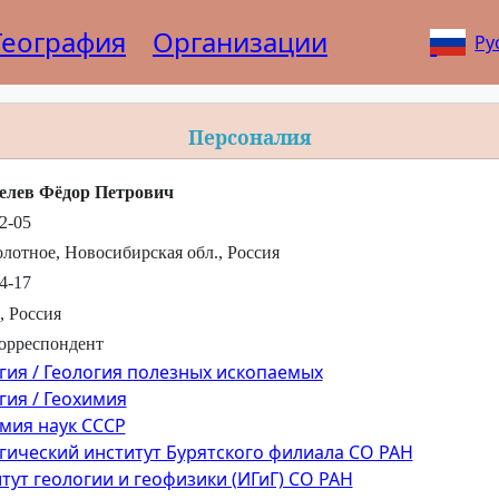
География
Организации
Ру
Персоналия
елев Фёдор Петрович
2-05
олотное, Новосибирская обл., Россия
4-17
а, Россия
орреспондент
гия / Геология полезных ископаемых
гия / Геохимия
мия наук СССР
гический институт Бурятского филиала СО РАН
тут геологии и геофизики (ИГиГ) СО РАН