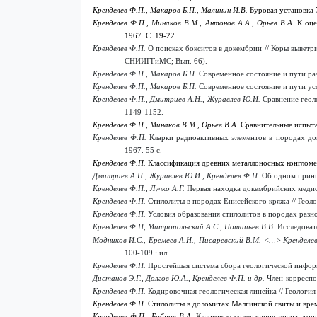
Кренделев Ф.П.
,
Макаров Б.П.,
Малинин И.В.
Буровая установка 
Кренделев Ф.П.
,
Минаков В.М.,
Антонов А.А.,
Орьев В.А.
К оце
1967. С. 19-22.
Кренделев Ф.П.
О поисках бокситов в докембрии // Коры выветр
СНИИГГиМС; Вып. 66).
Кренделев Ф.П.
,
Макаров Б.П.
Современное состояние и пути ра
Кренделев Ф.П.
,
Макаров Б.П.
Современное состояние и пути ус
Кренделев Ф.П., Дмитриев А.Н., Журавлев Ю.И.
Сравнение геол
1149-1152.
Кренделев Ф.П.
,
Минаков В.М.,
Орьев В.А.
Сравнительные испыта
Кренделев Ф.П.
Кларки радиоактивных элементов в породах до
1967. 55 с.
Кренделев Ф.П.
Классификация древних металлоносных конгломера
Дмитриев А.Н., Журавлев Ю.И., Кренделев Ф.П.
Об одном принци
Кренделев Ф.П., Лучко А.Г.
Первая находка докембрийских медист
Кренделев Ф.П.
Стилолиты в породах Енисейского кряжа // Геоло
Кренделев Ф.П.
Условия образования стилолитов в породах разног
Кренделев Ф.П, Митропольский А.С., Потапьев В.В.
Исследовате
Модников И.С., Еремеев А.Н., Писаревский В.М. <…> Кренделев
100-109 : ил.
Кренделев Ф.П.
Простейшая система сбора геологической информ
Дистанов Э.Г., Долгов Ю.А., Кренделев Ф.П. и др.
Член-корреспон
Кренделев Ф.П.
Кодировочная геологическая линейка // Геология 
Кренделев Ф.П.
Стилолиты в доломитах Малгинской свиты и врем
Кренделев Ф.П.
,
Бобров В.А.
Кларковые содержания урана, тор