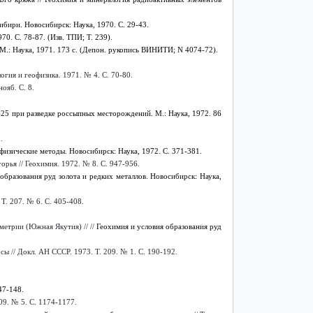
бири. Новосибирск: Наука, 1970. С. 29-43.
0. С. 78-87. (Изв. ТПИ; Т. 239).
.: Наука, 1971. 173 с.
(Депон. рукопись ВИНИТИ;
N 4074-72
).
гия и геофизика. 1971. № 4. С. 70-80.
ояб. С. 8.
5 при разведке россыпных месторождений. М.: Наука, 1972. 86
.
изические методы. Новосибирск: Наука, 1972. С. 371-381.
ья // Геохимия. 1972. № 8. С. 947-956.
образования руд золота и редких металлов. Новосибирск: Наука,
Т. 207. № 6. С. 405-408.
етрии (Южная Якутия) // //
Геохимия и условия образования руд
 // Докл. АН СССР. 1973. Т. 209. № 1. С. 190-192.
47-148.
09. № 5. С. 1174-1177.