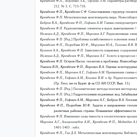
Кренделев Ф.П., Зозуленко Л.Б., Орлова Л.М.
Параметры растворо
212. № 3. С. 713-716.
Кренделев Ф.П.
,
Кренделев С.Ф.
Сопоставление структур геолог
Кренделев Ф.П.
Металлоносные конгломераты мира. Новосибирск:
Бобров В.А., Кренделев Ф.П., Гофман А.М.
Гамма-спектрометричес
Кренделев Ф.П.
Радиоактивные элементы в корах выветривания //
Ножкин А.Д., Кренделев Ф.П., Миронов А.Г.
Радиоактивные элеме
Кренделев Ф.П.
[Ред.] Проблемы хозяйственного освоения зоны Б
Кренделев Ф.П., Погребняк Ю.Ф., Моргунов Ю.А., Толочко В.В.
В
Куликов А.А., Кренделев Ф.П.
Зависимость кларковых содержаний 
Ножкин А.Д., Кренделев Ф.П., Миронов А.Г.
Золото в процессах 
Кренделев Ф.П.
Остров Пасхи: геология и проблемы. Новосибирск:
Ушаков В.
Н., Кренделев Ф.П., Воронич В.А.
Оценка золоторудных
Кренделев Ф.П., Миронов А.Г., Гофман А.М.
Применение гамма-спе
Кренделев Ф.П., Гофман А.М., Климов В.И. и др.
Радиогеохимиче
(Тр. Геол. ин-та Бурят. ф-ла СО АН СССР; Вып. 11).
Кренделев Ф.П.
[Ред.] Геохимические методы поисков месторожд
Кренделев Ф.П.
[Ред.]
Гидрогеохимия подземных вод Забайкалья. 
Кренделев Ф.П.
,
Гофман А.М.,
Миронов А.Г.,
Бобров В.А.
Геохими
Кренделев Ф.П.
,
Погребняк Ю.Ф.
Задачи и направление геохи
различных районах страны: Повышение эффективности ге
Кренделев Ф.П.
Изменение силы тяжести в геологическом прошлом
Миронов А.Г., Альмухамедов А.И., Кренделев Ф.П., Медведев А.
1461-1463 : табл.
Кренделев Ф.П., Гик Д.Х.
Металлоносные конгломераты: Библиогр