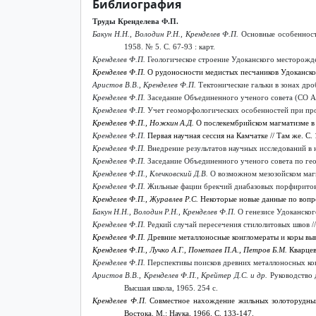
Библиография
Труды Кренделева Ф.П.
Бакун Н.Н., Володин Р.Н., Кренделев Ф.П.
Основные особенности
1958. № 5. С. 67-93 : карт.
Кренделев Ф.П.
Геологическое строение Удоканского месторождени
Кренделев Ф.П.
О рудоносности медистых песчаников Удоканского
Аристов В.В., Кренделев Ф.П.
Тектонические гальки в зонах дро
Кренделев Ф.П.
Заседание Объединенного ученого совета (СО АН 
Кренделев Ф.П.
Учет геоморфологических особенностей при пром
Кренделев Ф.П.
,
Ножкин А.Д.
О послекембрийском магматизме в Е
Кренделев Ф.П.
Первая научная сессия на Камчатке // Там же. С.
Кренделев Ф.П.
Внедрение результатов научных исследований в 
Кренделев Ф.П.
Заседание Объединенного ученого совета по гео
Кренделев Ф.П., Клечковский Д.В.
О возможном мезозойском магм
Кренделев Ф.П.
Жильные фации брекчий диабазовых порфиритов н
Кренделев Ф.П.
,
Журавлев Р.С.
Некоторые новые данные по вопрос
Бакун Н.Н., Володин Р.Н., Кренделев Ф.П.
О генезисе Удоканског
Кренделев Ф.П.
Редкий случай пересечения стилолитовых швов //
Кренделев Ф.П.
Древние металлоносные конгломераты и коры выве
Кренделев Ф.П.
,
Лучко А.Г.,
Понетаев П.А.,
Петров Б.М.
Кварцев
Кренделев Ф.П.
Перспективы поисков древних металлоносных конг
Аристов В.В., Кренделев Ф.П., Крейтер Д.С. и др.
Руководство 
Высшая школа, 1965. 254 с.
Кренделев Ф.П.
Совместное нахождение жильных золоторудных
Востока. М.: Наука, 1966. С. 133-147.