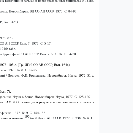
х включений в гальках и новообразованных минералах // Та же.
емых. Новосибирск: ВЦ СО АН СССР, 1973. С. 84-90.
Р; Вып. 329).
975. 87 с.
 СО АН СССР. Вып. 7. 1976. С. 5-17.
1219: табл.
а Бурят. ф-ла СО АН СССР. Вып. 255. 1976. С. 54-70.
976. 105 с. (Тр. ИГиГ СО АН СССР; Вып. 164а).
ика. 1976. № 8. С. 67-75.
ии) / Под ред. Ф.П. Кренделева.
Новосибирск: Наука, 1976. 51 с.
Вып. 7).
ования: Науки о Земле. Новосибирск: Наука, 1977. С. 125-129.
не БАМ // Организация и результаты геохимических поисков в
офизика. 1977. № 9. С. 154-158.
195
тивного изотопа
Au
// Докл. АН СССР. 1977. Т. 236. № 6. С.