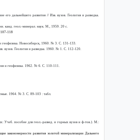
его дальнейшего развития // Изв. вузов. Геология и разведка.
 канд. геол.-минерал. наук. М., 1959. 20 с.
 107-118
и геофизика. Новосибирск, 1960. № 3. С. 131-133.
вузов. Геология и разведка. 1960. № 1. С. 112-120.
я и геофизика. 1962. № 6. С. 110-111.
ые. 1964. № 3. С. 89-103 : табл.
 Учеб. пособие для геол.-развед. и горных вузов и ф-тов.). М.:
щие закономерности развития золотой минерализации Дальнего