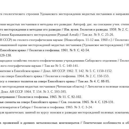
 геологического строения Удоканского месторождения медистых песчаников и направление 
я медистых песчаников и методика его разведки: Автореф. дис. на соискание учен. степени.
 месторождения и методике его разведки // Изв. вузов. Геология и разведка. 1959. № 2. С.
бления Карамышевского месторождения (Рудный Алтай) // Там же. № 9. С. 25-26.
СССР) по геолого-географическим наукам: [Новосибирск. 11-12 янв. 1960 г.] // Геология 
ышленной оценке месторождений медистых песчаников (Удоканское месторождение) // Изв. 
нисейском кряже // Геология и геофизика. 1961. № 9. С. 42-54.
 129-130.
народное хозяйство геолого-геофизическими учреждениями Сибирского отделения // Геологи
лого-географическим наукам // Там же № 5. С. 140-141.
атизме в Енисейском кряже // Докл. АН СССР. 1962. Т. 142. № 5. С. 1150-1152.
а севере Енисейского кряжа // Геология и геофизика. 1964. № 2. С. 150-153.
у о генезисе тиллитов на севере Енисейского кряжа // Там же. № 4. С. 88-95.
о месторождения медистых песчаников (Читинская область) // Литология и полезные ископаем
 Докл. АН СССР. 1964. Т. 154. № 3. С. 593-595.
тривания // Геология и геофизика. 1965. № 11. С. 92-102.
ые сиениты на севере Енисейского кряжа // Сов. геология. 1965. № 4. С. 129-131
.
ломератов в Сибири // Геология и геофизика. 1965. № 3. С. 3-24.
для практических занятий по курсу поисков и разведки месторождений полезных ископаемых:
 проявлений и древних металлоносных конгломератов // Генетические особенности и об