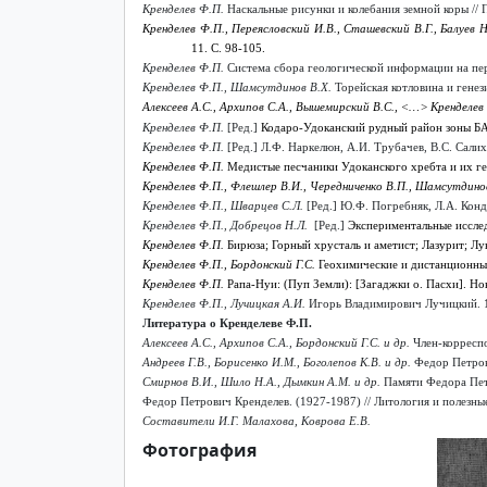
Кренделев Ф.П.
Наскальные рисунки и колебания земной коры // 
Кренделев Ф.П.
,
Переясловский И.В.,
Сташевский В.Г.,
Балуев Н
11. С. 98-105.
Кренделев Ф.П.
Система сбора геологической информации на пер
Кренделев Ф.П., Шамсутдинов В.Х.
Торейская котловина и генези
Алексеев А.С.
,
Архипов С.А.,
Вышемирский В.С.,
˂…˃
Кренделев 
Кренделев Ф.П.
[Ред.]
Кодаро-Удоканский рудный район зоны БАМ
Кренделев Ф.П.
[Ред.] Л.Ф. Наркелюн, А.И. Трубачев, В.С. Салих
Кренделев Ф.П.
Медистые песчаники Удоканского хребта и их ге
Кренделев Ф.П.
,
Флешлер В.И.,
Чередниченко В.П.,
Шамсутдинов
Кренделев Ф.П., Шварцев С.Л.
[Ред.] Ю.Ф. Погребняк, Л.А. Конд
Кренделев Ф.П., Добрецов Н.Л.
[Ред.]
Экспериментальные исслед
Кренделев Ф.П.
Бирюза; Горный хрусталь и аметист; Лазурит; Лун
Кренделев Ф.П.
,
Бордонский Г.С.
Геохимические и дистанционные
Кренделев Ф.П.
Рапа-Нуи: (Пуп Земли): [Загаджки о. Пасхи]. Но
Кренделев Ф.П., Лучицкая А.И.
Игорь Владимирович Лучицкий. 19
Литература о Кренделеве Ф.П.
Алексеев А.С., Архипов С.А., Бордонский Г.С. и др.
Член-корреспо
Андреев Г.В., Борисенко И.М., Боголепов К.В. и др.
Федор Петрови
Смирнов В.И., Шило Н.А., Дымкин А.М. и др.
Памяти Федора Петр
Федор Петрович Кренделев. (1927-1987) // Литология и полезные
Составители И.Г. Малахова, Коврова Е.В.
Фотография