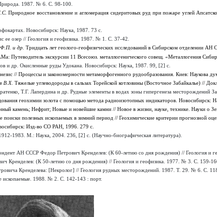
Природа. 1987. № 6. С. 98-100.
.С.
Природное восстановление и агломерация сидеритовых руд при пожаре углей Апсатског
фокартах. Новосибирск: Наука, 1987. 73 с.
с ее озер // Геология и геофизика. 1987. № 1. С. 37-42.
Ф.П. и др.
Тридцать лет геолого-геофизических исследований в Сибирском отделении АН ССС
а: Путеводитель экскурсии 11 Всесоюз. металлогенического совещ. «Металлогения Сибири
ов и др. Окисленные руды Удокана. Новосибирск: Наука, 1987. 99, [2] с.
незис // Процессы и закономерности метаморфогенного рудообразования. Киев: Наукова дум
 В.Х.
Тяжелые углеводороды в сальзах Торейской котловины (Восточное Забайкалье) // Докл
ратенко, Т.Г. Лапердина и др. Рудные элементы в водах зоны гипергенеза месторождений За
ования геохимии золота с помощью метода радиоизотопных индикаторов. Новосибирск: Наук
ный камень; Нефрит; Новые и новейшие камни // Новое в жизни, науке, технике. Науки о Земл
 поиски полезных ископаемых в зимний период // Геохимические критерии прогнозной оцен
восибирск: Изд-во СО РАН, 1996. 279 с.
12-1983. М.: Наука, 2004. 236, [2] с. (Научно-биографическая литература).
ндент АН СССР Федор Петрович Кренделев: (К 60-летию со дня рождения) // Геология и гео
ч Кренделев: (К 50-летию со дня рождения) // Геология и геофизика. 1977. № 3. С. 159-160
овича Кренделева: [Некролог] // Геология рудных месторождений. 1987. Т. 29. № 6. С. 118
 ископаемые. 1988. № 2. С. 142-143 : порт.