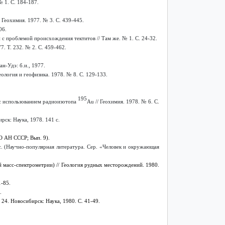
 1. С. 184-187.
 Геохимия. 1977. № 3. С. 439-445.
06.
 с проблемой происхождения тектитов // Там же. № 1. С. 24-32.
. Т. 232. № 2. С. 459-462.
н-Удэ: б.и., 1977.
ология и геофизика. 1978. № 8. С. 129-133.
195
с использованием радиоизотопа
Au
// Геохимия. 1978. № 6. С.
ск: Наука, 1978. 141 с.
СО АН СССР; Вып. 9).
3 с. (Научно-популярная литература. Сер. «Человек и окружающая
 масс-спектрометрии) // Геология рудных месторождений. 1980.
1-85.
.
 24.
Новосибирск: Наука, 1980.
С. 41-49.