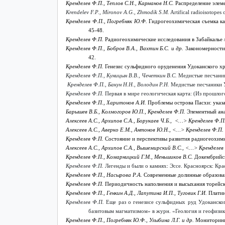
Кренделев Ф.П.
,
Теплов С.Н.,
Карманов Н.С.
Распределение элем
Krendelev F.P., Mironov A.G., Zhmodik S.M.
Artifical radioisotopes 
Кренделев Ф.П.
,
Погребняк Ю.Ф.
Гидрогеохимическая съемка ка
45-48.
Кренделев Ф.П.
Радиогеохимические исследования в Забайкалье 
Кренделев Ф.П.
,
Бобров В.А.,
Вахтин Б.С. и др.
Закономерности 
42.
Кренделев Ф.П.
Генезис сульфидного оруденения Удоканского хр
Кренделев Ф.П.
,
Куницын В.В., Чечеткин В.С.
Медистые песчаник
Кренделев Ф.П.
,
Бакун Н.Н.,
Володин Р.Н.
Медистые песчаники У
Кренделев Ф.П.
Первая в мире геологическая карта: (Из прошлого
Кренделев Ф.П.
,
Харитонов А.И.
Проблемы острова Пасхи: указат
Барышев В.Б.
,
Колмогоров Ю.П.,
Кренделев Ф.П.
Элементный ана
Алексеев А.С.
,
Архипов С.А.,
Борукаев Ч.Б.,
<…>
Кренделев Ф.П.
Алексеев А.С.
,
Аверко Е.М.,
Антонов Ю.Н.,
<…>
Кренделев Ф.П. 
Кренделев Ф.П.
Состояние и перспективы развития радиогеохими
Алексеев А.С.
,
Архипов С.А.,
Вышемирский В.С.,
<…>
Кренделев 
Кренделев Ф.П.
,
Комарницкий Г.М.,
Меньшиков В.С.
Докембрийск
Кренделев Ф.П.
Легенды и были о камнях: Эссе. Красноярск: Крас
Кренделев Ф.П.
,
Насырова Р.А.
Современные долинные образовани
Кренделев Ф.П.
Периодичность наполнения и высыхания торейски
Кренделев Ф.П.
,
Генкин А.Д.,
Лапутина И.П.,
Туговик Г.И.
Платин
Кренделев Ф.П.
Еще раз о генезисе сульфидных руд Удоканско
базитовым магматизмом» в журн. «Геология и геофизика»
Кренделев Ф.П.
,
Погребняк Ю.Ф.,
Улыбина Л.Г. и др.
Мониторинг 