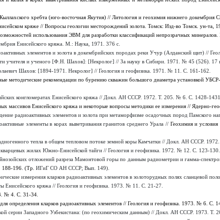
ыллахского хребта (юго-восточная Якутия) // Литология и геохимия нижнего докембрия Си
исейском кряже // Вопросы геологии месторождений золота. Томск: Изд-во Томск. ун-та, 197
озможностей использования ЭВМ для разработки классификаций непрозрачных минералов. М
мбрия Енисейского кряжа. М.: Наука, 1971. 376 с.
оактивных элементов и золота в докембрийских породах реки Учур (Алданский щит) // Геоло
и учителя и ученого [Ф.Н. Шахов]: [Некролог] // За науку в Сибири. 1971. № 45 (526). 17 н
лаевич Шахов: [1894-1971. Некролог] // Геология и геофизика. 1971. № 11. С. 161-162.
ые методические рекомендации по бурению скважин большого диаметра установкой УБСР-2
ских конгломератах Енисейского кряжа // Докл. АН СССР. 1972. Т. 205. № 6. С. 1428-1431
х массивов Енисейского кряжа и некоторые вопросы методики ее измерения // Ядерно-геоф
ение радиоактивных элементов и золота при метаморфизме осадочных пород Памского нагор
активные элементы в корах выветривания гранитов среднего Урала //
Геохимия и условия 
диогенного тепла в общем тепловом потоке земной коры Камчатки // Докл. АН СССР. 1972. 
кварцевых жилах Южно-Енисейской тайги // Геология и геофизика. 1972. № 12. С. 123-130.
айнозойских отложений разреза Мамонтовой горы по данным радиометрии и гамма-спектром
 188-196. (Тр.
ИГиГ СО АН СССР; Вып. 149).
ческие измерения кларков радиоактивных элементов в золоторудных полях сланцевой полосы
Енисейского кряжа // Геология и геофизика. 1973. № 11. С. 21-27.
. № 4. С. 31-34.
я определения кларков радиоактивных элементов // Геология и геофизика. 1973. № 6. С. 1
й серии Западного Узбекистана: (по геохимическим данным) // Докл. АН СССР. 1973. Т. 2