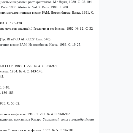
ность минералов и рост кристаллов. М
.:
Наука
, 1980.
С
. 95-104.
 Paris. 1980: Abstracts. Vol. 2. Paris, 1980. P. 780.
ких методов поисков в зоне БАМ. Новосибирск: Наука, 1981. С.
81. С. 123-130.
 методов анализа) // Геология и геофизика. 1982. № 12. С. 32-
. (Тр. ИГиГ СО АН СССР; Вып. 540).
гения в зоне БАМ. Новосибирск: Наука, 1983. С. 19-25.
Н СССР. 1983. Т. 270. № 4. С. 968-970.
изика. 1984. № 4. С. 143-145.
45.
. 3-18.
. 180-183.
985. С. 53-82.
огия и геофизика. 1986. Т. 291. № 4. С. 960-963.
 медистых песчаников Кадаро-Удоканской зоны с докембрийским
ье // Геология и геофизика. 1987. № 5. С. 96-100.