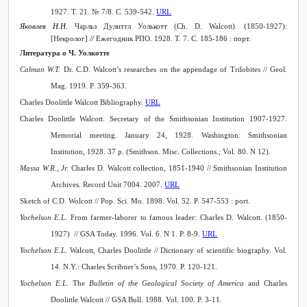
1927. Т. 21. № 7/8. С. 539-542.
URL
Яковлев Н.Н.
Чарльз Дулиттл Уолькотт (
Ch
.
D
.
Walcott
). (1850-1927):
[Некролог]
//
Ежегодник РПО. 1928. Т. 7. С. 185-186 : порт.
Литература о Ч. Уолкотте
Calman W.T.
Dr. C.D. Walcott’s researches on the appendage of Trilobites // Geol.
Mag. 1919. P. 359-363.
Charles Doolittle Walcott Bibliography.
URL
Charles Doolittle Walcott. Secretary of the Smithsonian Institution 1907-1927.
Memorial meeting. January 24, 1928. Washington: Smithsonian
Institution, 1928. 37 p. (Smithson. Misc. Collections.; Vol. 80. N 12).
Massa W.R., Jr.
Charles D. Walcott collection, 1851-1940 // Smithsonian Institution
Archives. Record
Unit
7004. 2007.
URL
Sketch of
C.
D. Wolcott // Pop. Sci. Mo. 1898. Vol. 52. P. 547-553 : port.
Yochelson E.L.
From farmer-laborer to famous leader: Charles D. Walcott. (1850-
1927) // GSA Today.
1996. Vol. 6. N 1. P. 8-9.
URL
Yochelson E.L.
Walcott, Charles Doolittle // Dictionary of scientific biography. Vol.
14. N.Y.: Charles Scribner’s Sons, 1970. P. 120-121.
Yochelson E.L.
The
Bulletin of the Geological Society of America
and Charles
Doolittle Walcott // GSA Bull. 1988. Vol. 100. P. 3-11.