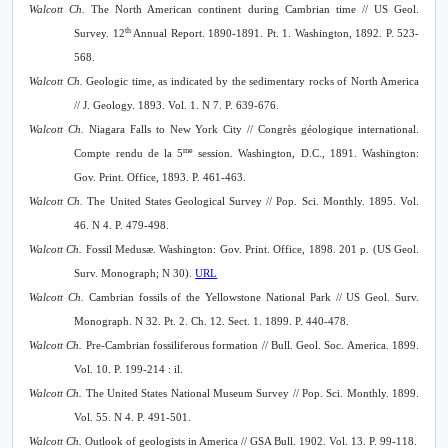
Walcott Ch.
The North American continent during Cambrian time //
US Geol.
th
Survey. 12
Annual Report. 1890-1891. Pt. 1. Washington, 1892.
P. 523-
568.
Walcott Ch.
Geologic time, as indicated by the sedimentary rocks of North America
// J. Geology. 1893. Vol. 1. N 7. P. 639-676.
Walcott Ch.
Niagara Falls to New York City // Congrès géologique international.
me
Compte rendu de la 5
session. Washington, D.C., 1891.
Washington:
Gov. Print. Office, 1893. P. 461-463.
Walcott Ch.
The United States Geological Survey // Pop. Sci. Monthly. 1895. Vol.
46. N 4. P. 479-498.
Walcott Ch.
Fossil Medusæ.
Washington: Gov. Print. Office, 189
8. 201 p. (US Geol.
Surv. Monograph; N 30).
URL
Walcott Ch.
Cambrian fossils of the Yellowstone National Park //
US Geol. Surv.
Monograph. N 32. Pt. 2. Ch. 12. Sect. 1. 1899. P. 440-478.
Walcott Ch.
Pre-Cambrian fossiliferous formation
//
Bull. Geol. Soc. America. 1899.
Vol. 10. P. 199-214 : il.
Walcott Ch.
The United States National Museum Survey // Pop. Sci. Monthly. 1899.
Vol. 55. N 4. P. 491-501.
Walcott Ch.
Outlook of geologists in America
// GSA
Bull. 1902. Vol. 13. P. 99-118.