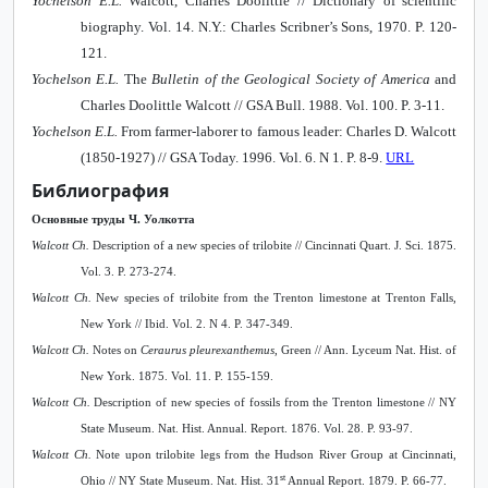
Yochelson E.L.
Walcott, Charles Doolittle // Dictionary of scientific
biography. Vol. 14. N.Y.: Charles Scribner’s Sons, 1970. P. 120-
121.
Yochelson E.L.
The
Bulletin of the Geological Society of America
and
Charles Doolittle Walcott // GSA Bull. 1988. Vol. 100. P. 3-11.
Yochelson E.L.
From farmer-laborer to famous leader: Charles D. Walcott
(1850-1927) // GSA Today.
1996. Vol. 6. N 1. P. 8-9.
URL
Библиография
Основные труды Ч. Уолкотта
Walcott
Ch
.
Description of a new species of trilobite // Cincinnati Quart. J. Sci. 1875.
Vol. 3. P. 273-274.
Walcott Ch.
New species of trilobite from the Trenton limestone at Trenton Falls,
New York // Ibid. Vol. 2. N 4. P. 347-349.
Walcott Ch.
Notes on
Ceraurus pleurexanthemus
, Green // Ann. Lyceum Nat. Hist. of
New York. 1875. Vol. 11. P. 155-159.
Walcott Ch.
Description of new species of fossils from the Trenton limestone // NY
State Museum. Nat. Hist. Annual. Report. 1876. Vol. 28. P. 93-97.
Walcott Ch.
Note upon trilobite legs from the Hudson River Group at Cincinnati,
st
Ohio // NY State Museum. Nat. Hist. 31
Annual Report. 1879. P. 66-77.