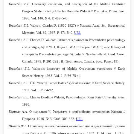
Yochelson E.L.
Discovery, collection, and description of the Middle Cambrian
Burgess Shale biota by Charles Doolittle Walcott // Proc. Am. Philos. Soc.
1996. Vol. 140. N 4. P. 469–545.
Yochelson E.L.
Walcott, Charles D. (1850-1927) // National Acad. Sci. Biographical
Memoirs. Vol. 39. 1967. P. 471-540.
URL
Yochelson E.L.
Charles D. Walcott – America’s pioneer in Precambrian paleontology
and stratigraphy // W.O. Kupsch, W.A.S. Sarjeant W.A.S., eds. History of
concepts in Precambrian geology. St. John’s, Newfoundland: Geol. Assoc.
Canada, 1979. P. 261-292 : il. (Geol. Assoc. Canada. Spec. Paper; 19).
Yochelson E.L.
Walcott’s discovery of Middle Ordovician vertebrates // Earth
Science History. 1983. Vol. 2. P. 66-75 : il.
Yochelson E.L.
C.D. Walcott. James Hall’s “special assistant” // Earth Science History.
1987. Vol. 6. P. 84-92.
Yochelson E.L.
Charles Doolittle Walcott, Paleontologist
. Kent State University Press.
1998.
Борисяк А.А.
О находках Ч. Уолькотта в кембрийских отложениях Канады //
Природа. 1916. № 3. Стлб. 309-322.
URL
Шмидт Ф.Б.
Об исследованиях Валькота касательно ног и дыхательных органов
трилобитов // Тр. СПб. об-ва естествоисп. 1883. Т. 14. Вып. 1. Отд.