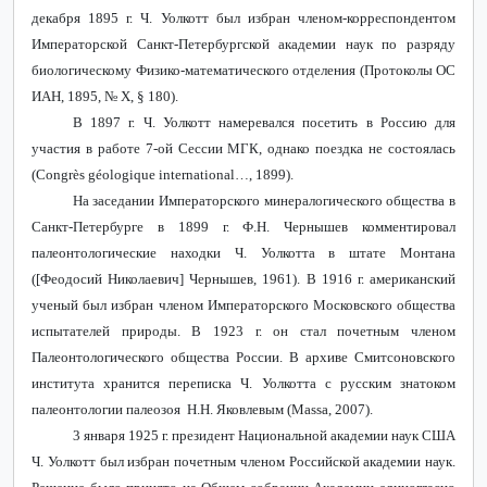
декабря 1895 г. Ч. Уолкотт был избран членом-корреспондентом
Императорской Санкт-Петербургской академии наук по разряду
биологическому Физико-математического отделения (Протоколы ОС
ИАН, 1895, № X, § 180).
В 1897 г. Ч. Уолкотт намеревался посетить в Россию для
участия в работе 7-ой Сессии МГК, однако поездка не состоялась
(
Congr
è
s
g
é
ologique
international
…, 1899).
На заседании Императорского минералогического общества в
Санкт-Петербурге в 1899 г. Ф.Н. Чернышев комментировал
палеонтологические находки Ч. Уолкотта в штате Монтана
([Феодосий Николаевич] Чернышев, 1961). В 1916 г. американский
ученый был избран членом Императорского Московского общества
испытателей природы. В 1923 г. он стал почетным членом
Палеонтологического общества России. В архиве Смитсоновского
института хранится переписка Ч. Уолкотта с русским знатоком
палеонтологии палеозоя Н.Н. Яковлевым (Massa, 2007).
3 января 1925 г. президент Национальной академии наук США
Ч. Уолкотт был избран почетным членом Российской академии наук.