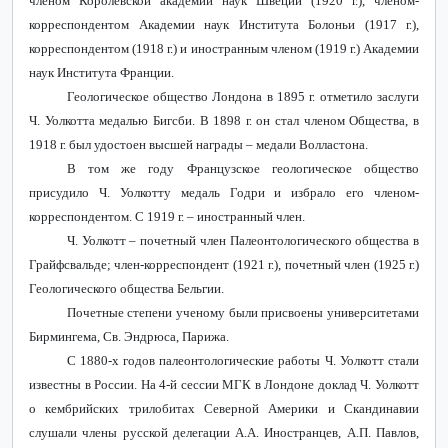
членом Королевской академии наук Швеции (1920 г.), членом-
корреспондентом Академии наук Института Болоньи (1917 г.),
корреспондентом (1918 г.) и иностранным членом (1919 г.) Академии
наук Института Франции.
Геологическое общество Лондона в 1895 г. отметило заслуги
Ч. Уолкотта медалью Бигсби. В 1898 г. он стал членом Общества, в
1918 г. был удостоен высшей награды – медали Волластона.
В том же году Французское геологическое общество
присудило Ч. Уолкотту медаль Годри и избрало его членом-
корреспондентом. С 1919 г. – иностранный член.
Ч. Уолкотт – почетный член Палеонтологического общества в
Грайфсвальде; член-корреспондент (1921 г.), почетный член (1925 г.)
Геологического общества Бельгии.
Почетные степени ученому были присвоены университетами
Бирмингема, Св. Эндрюса, Парижа.
С 1880-х годов палеонтологические работы Ч. Уолкотт стали
известны в России. На 4-й сессии МГК в Лондоне доклад Ч. Уолкотт
о кембрийских трилобитах Северной Америки и Скандинавии
слушали члены русской делегации А.А. Иностранцев, А.П. Павлов,