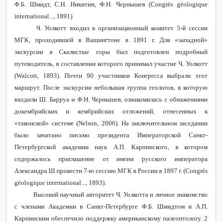
Ф.Б. Шмидт, С.Н. Никитин, Ф.Н. Чернышев (
Congr
è
s
g
é
ologique
international
..., 1891)
Ч. Уолкотт входил в организационный комитет 5-й сессии
МГК, проходившей в Вашингтоне в 1891 г. Для «западной»
экскурсии в Скалистые горы был подготовлен подробный
путеводитель, в составлении которого принимал участие Ч. Уолкотт
(
Walcott
, 1893). Почти 90 участников Конгресса выбрали этот
маршрут. После экскурсии небольшая группа геологов, в которую
входили Ш. Барруа и Ф.Н. Чернышев, ознакомилась с обнажениями
докембрийских и кембрийских отложений, отнесенных к
«таконской» системе (Nelson, 2006). На заключительном заседании
было зачитано письмо президента Императорской Санкт-
Петербургской академии наук А.П. Карпинского, в котором
содержалось приглашение от имени русского императора
Александра Ш провести 7-ю сессию МГК в России в 1897 г. (
Congrès
géologique international..., 1893)
.
Высокий научный авторитет Ч. Уолкотта и личное знакомство
с членами Академии в Санкт-Петербурге Ф.Б. Шмидтом и А.П.
Карпинским обеспечило поддержку американскому палеонтологу. 2