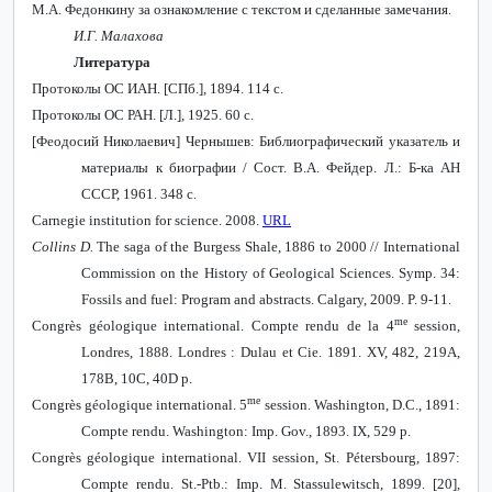
М.А. Федонкину за ознакомление с текстом и сделанные замечания.
И
.
Г
.
Малахова
Литература
Протоколы ОС ИАН. [СПб.], 1894. 114 с.
Протоколы ОС РАН. [Л.], 1925. 60 с.
[Феодосий Николаевич] Чернышев: Библиографический указатель и
материалы к биографии / Сост. В.А. Фейдер. Л.: Б-ка АН
СССР, 1961. 348 с.
Carnegie
institution
for
science
.
2008.
URL
Collins D.
The saga of the Burgess Shale, 1886 to 2000 // International
Commission on the History of Geological Sciences.
Symp. 34:
Fossils and fuel: Program and abstracts. Calgary, 2009. P. 9-11.
me
Congrès géologique international. Compte rendu de la 4
session,
Londres, 1888. Londres : Dulau et Cie. 1891. XV, 482, 219A,
178B, 10C, 40D p.
me
Congrès géologique international. 5
session. Washington, D.C., 1891:
Compte rendu.
Washington: Imp. Gov., 1893. IX, 529 p.
Congrès géologique international. VII session, St. Pétersbourg, 1897:
Compte rendu. St.-Ptb.: Imp. M. Stassulewitsch, 1899. [20],