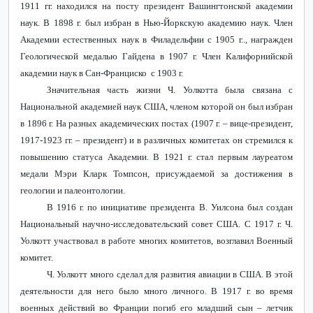
1911 гг. находился на посту президент Вашингтонской академии
наук. В 1898 г. был избран в Нью-Йоркскую академию наук. Член
Академии естественных наук в Филадельфии с 1905 г.., награжден
Геологической медалью Гайдена в 1907 г. Член Калифорнийской
академии наук в Сан-Франциско с 1903 г.
Значительная часть жизни Ч. Уолкотта была связана с
Национальной академией наук США, членом которой он был избран
в 1896 г. На разных академических постах (1907 г. – вице-президент,
1917-1923 гг. – президент) и в различных комитетах он стремился к
повышению статуса Академии. В 1921 г. стал первым лауреатом
медали Мэри Кларк Томпсон, присуждаемой за достижения в
геологии и палеонтологии.
В 1916 г. по инициативе президента В. Уилсона был создан
Национальный научно-исследовательский совет США. С 1917 г. Ч.
Уолкотт участвовал в работе многих комитетов, возглавил Военный
комитет.
Ч. Уолкотт много сделал для развития авиации в США. В этой
деятельности для него было много личного. В 1917 г. во время
военных действий во Франции погиб его младший сын – летчик