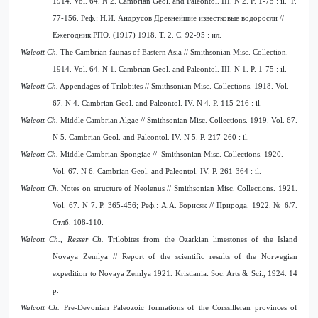
1914. Vol. 64. N 2. Cambrian Geol. and Paleontol. III. N 2. P. 1-75 : il. P.
77-156.
Реф.: Н.И. Андрусов Древнейшие известковые водоросли //
Ежегодник РПО. (1917) 1918. Т. 2. С. 92-95 : ил.
Walcott Ch.
The Cambrian faunas of Eastern Asia // Smithsonian Misc. Collection.
1914. Vol. 64. N 1. Cambrian Geol. and Paleontol. III. N 1. P. 1-75 : il.
Walcott Ch.
Appendages of Trilobites // Smithsonian Misc. Collections. 1918. Vol.
67. N 4. Cambrian Geol. and Paleontol. IV. N 4. P. 115-216 : il.
Walcott Ch.
Middle Cambrian Algae // Smithsonian Misc.
Collections. 1919. Vol. 67.
N 5. Cambrian Geol. and Paleontol. IV. N 5. P. 217-260 : il.
Walcott Ch.
Middle Cambrian Spongiae // Smithsonian Misc. Collections. 1920.
Vol. 67. N 6. Cambrian Geol. and Paleontol. IV.
P. 261-364 : il.
Walcott Ch.
Notes on structure of Neolenus // Smithsonian Misc. Collections. 1921.
Vol. 67. N 7. P. 365-456;
Реф.: А
.
А
.
Борисяк
//
Природа
. 1922. № 6/7.
Стлб
. 108-110.
Walcott Ch., Resser Ch.
Trilobites from the Ozarkian limestones of the Island
Novaya Zemlya // Report of the scientific results of the Norwegian
expedition to Novaya Zemlya 1921. Kristiania: Soc. Arts & Sci., 1924. 14
p.
Walcott Ch.
Pre-Devonian Paleozoic formations of the Corssilleran provinces of