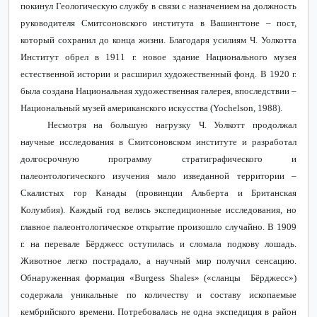
покинул Геологическую службу в связи с назначением на должность
руководителя Смитсоновского института в Вашингтоне – пост,
который сохранил до конца жизни. Благодаря усилиям Ч. Уолкотта
Институт обрел в 1911 г. новое здание Национального музея
естественной истории и расширил художественный фонд. В 1920 г.
была создана Национальная художественная галерея, впоследствии –
Национальный музей американского искусства (Yochelson, 1988).
Несмотря на большую нагрузку Ч. Уолкотт продолжал
научные исследования в Смитсоновском институте и разработал
долгосрочную программу стратиграфического и
палеонтологического изучения мало изведанной территории –
Скалистых гор Канады (провинции Альберта и Британская
Колумбия). Каждый год велись экспедиционные исследования, но
главное палеонтологическое открытие произошло случайно. В 1909
г. на перевале Бёрджесс оступилась и сломала подкову лошадь.
Животное легко пострадало, а научный мир получил сенсацию.
Обнаруженная формация «Burgess Shales» («сланцы
Бёрджесс»)
содержала уникальные по количеству и составу ископаемые
кембрийского времени. Потребовалась не одна экспедиция в район