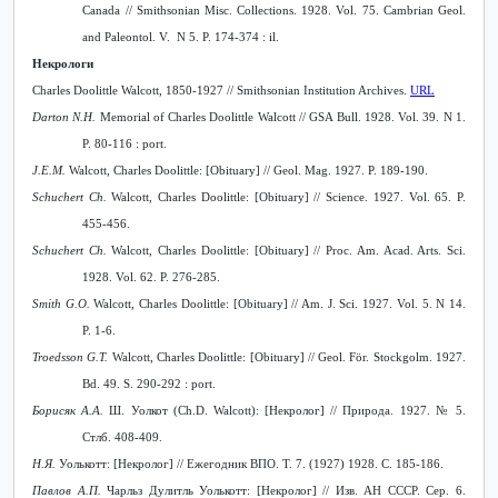
Canada // Smithsonian Misc. Collections. 1928. Vol. 75. Cambrian Geol.
and Paleontol. V. N 5. P. 174-374 : il.
Некрологи
Charles Doolittle Walcott, 1850-1927 // Smithsonian Institution Archives.
URL
Darton N.H.
Memorial of Charles Doolittle Walcott
// GSA
Bull. 1928. Vol. 39. N 1.
P. 80-116 : port.
J.E.M.
Walcott, Charles Doolittle: [Obituary] // Geol. Mag. 1927. P. 189-190.
Schuchert Ch.
Walcott, Charles Doolittle: [Obituary] // Science. 1927. Vol. 65. P.
455-456.
Schuchert Ch.
Walcott, Charles Doolittle: [Obituary] // Proc. Am. Acad. Arts. Sci.
1928. Vol. 62. P. 276-285.
Smith G.O.
Walcott, Charles Doolittle: [Obituary] // Am. J. Sci. 1927. Vol. 5. N 14.
P. 1-6.
Troedsson G.
T.
Walcott, Charles Doolittle: [Obituary] // Geol. För. Stockgolm. 1927.
Bd. 49. S. 290-292 : port.
Борисяк А.А.
Ш. Уолкот (
Ch
.
D
.
Walcott
): [Некролог] //
Природа. 1927. № 5.
Стлб. 408-409.
Н.Я.
Уолькотт: [Некролог] // Ежегодник ВПО. Т. 7. (1927) 1928. С. 185-186.
Павлов А.П.
Чарльз Дулитль Уолькотт: [Некролог] // Изв. АН СССР. Сер. 6.