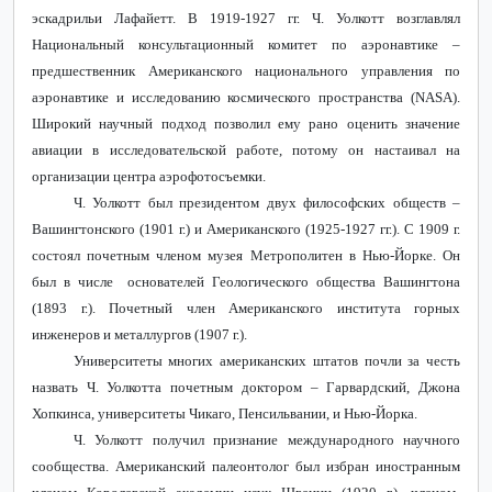
эскадрильи Лафайетт. В 1919-1927 гг. Ч. Уолкотт возглавлял
Национальный консультационный комитет по аэронавтике –
предшественник Американского национального управления по
аэронавтике и исследованию космического пространства (NASA).
Широкий научный подход позволил ему рано оценить значение
авиации в исследовательской работе, потому он настаивал на
организации центра аэрофотосъемки.
Ч. Уолкотт был президентом двух философских обществ –
Вашингтонского (1901 г.) и Американского (1925-1927 гг.). С 1909 г.
состоял почетным членом музея Метрополитен в Нью-Йорке. Он
был в числе основателей Геологического общества Вашингтона
(1893 г.). Почетный член Американского института горных
инженеров и металлургов (1907 г.).
Университеты многих американских штатов почли за честь
назвать Ч. Уолкотта почетным доктором – Гарвардский, Джона
Хопкинса, университеты Чикаго, Пенсильвании, и Нью-Йорка.
Ч. Уолкотт получил признание международного научного
сообщества. Американский палеонтолог был избран иностранным