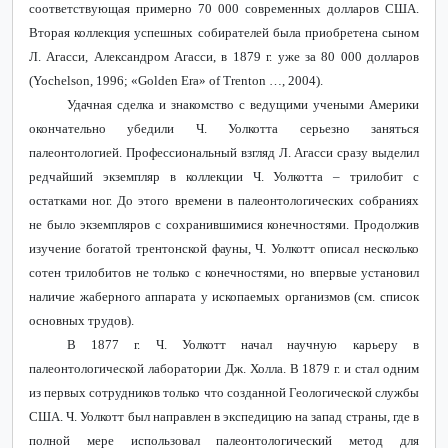
соответствующая примерно 70 000 современных долларов США.
Вторая коллекция успешных собирателей была приобретена сыном
Л. Агасси, Александром Агасси, в 1879 г. уже за 80 000 долларов
(Yochelson, 1996; «
Golden
Era
»
of
Trenton
…, 2004).
Удачная сделка и знакомство с ведущими учеными Америки
окончательно убедили Ч. Уолкотта серьезно заняться
палеонтологией.
Профессиональный взгляд Л. Агасси сразу выделил
редчайший экземпляр в коллекции Ч. Уолкотта – трилобит с
остатками ног. До этого времени в палеонтологических собраниях
не было экземпляров с сохранившимися конечностями. Продолжив
изучение богатой трентонской фауны, Ч. Уолкотт описал несколько
сотен трилобитов не только с конечностями, но впервые установил
наличие жаберного аппарата у ископаемых организмов (см. список
основных трудов).
В 1877 г. Ч. Уолкотт начал научную карьеру в
палеонтологической лаборатории Дж. Холла. В 1879 г. и стал одним
из первых сотрудников только что созданной Геологической службы
США. Ч. Уолкотт был направлен в экспедицию на запад страны, где в
полной мере использовал палеонтологический метод для