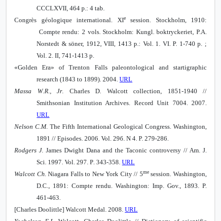
CCCLXVII, 464 p.: 4 tab.
e
Congrès géologique international. XI
session.
Stockholm, 1910:
Compte rendu:
2 vols. Stockholm: Kungl. boktryckeriet, P.A.
Norstedt & söner, 1912, VIII, 1413 p.: Vol. 1.
VI. P. 1-740 p. ;
Vol. 2. II, 741-1413 p.
«Golden Era» of Trenton Falls paleontological and startigraphic
research (1843 to 1899).
2004.
URL
Massa
W
.
R
.,
Jr
.
Charles
D
.
Walcott
collection
, 1851-1940 //
Smithsonian
Institution
Archives
.
Record
Unit
7004. 2007.
URL
Nelson C.M.
The Fifth International Geological Congress. Washington,
1891 // Episodes. 2006. Vol. 29
б
. N 4. P. 279-286.
Rodgers J.
James Dwight Dana and the Taconic controversy // Am. J.
Sci. 1997. Vol
. 297.
P
. 343-358.
URL
me
Walcott Ch.
Niagara Falls to New York City //
5
session. Washington,
D.C., 1891:
Compte rendu.
Washington: Imp. Gov., 1893. P.
461-463.
[Charles Doolittle] Walcott Medal. 2008.
URL