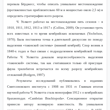
перевала Бёрджесс, чтобы описать уникальное местонахождение
(протяженностью приблизительно 60 м и мощностью около 2,5 м) и
определить стратиграфию всего разреза.
Ч. Уолкотт работал на местонахождении пять сезонов – в
1910, 1911, 1912, 1913 и 1917 г. (Collins, 2009). Он установил треть
всех известных в то время кембрийских ископаемых (Yochelson,
1970). Была поставлена точка в длительной дискуссии по поводу
выделения «таконской системы» (нижний кембрий). Спор возник в
1840-х годах и был связан с подразделением кембрийской толщи.
Работы Ч. Уолкотта доказали нецелесообразность выделения
«таконской» системы, так как считавшаяся только ей присущая
фауна трилобитов встречается по всему разрезу кембрийских
отложений (Rodgers, 1997).
Результаты исследований публиковались в изданиях
Смитсоновского института с 1908 по 1931 гг. Главным итогом
научной работы Ч. Уолкотта стала монография 1912 г. о кембрийских
брахиоподах «Cambrian Brachiopoda». Сенсационное открытие
принесло автору всемирную известность. На уникальном