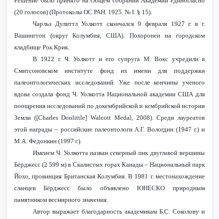
Решение было принято на Общем собрании Академии единогласно
(20 голосов) (Протоколы ОС РАН. 1925. №
I
. § 15).
Чарльз Дулиттл Уолкотт скончался 9 февраля 1927 г. в г.
Вашингтон (округ Колумбия, США). Похоронен на городском
кладбище Рок Крик.
В 1922 г. Ч. Уолкотт и его супруга М. Вокс учредили в
Смитсоновском институте фонд их имени для поддержки
палеонтологических исследований. Уже после кончины ученого
вдова создала фонд Ч. Уолкотта Национальной академии США для
поощрения исследований по докембрийской и кембрийской истории
Земли
([Charles Doolittle] Walcott Medal, 2008). Среди лауреатов
этой награды – российские палеонтологи А.Г. Вологдин (1947 г.) и
М.А. Федонкин (1997 г.).
Именем Ч. Уолкотта назван северный пик двуглавой вершины
Бёрджесс (2 599 м) в Скалистых горах Канады – Национальный парк
Йохо, провинция Британская Колумбия. В 1981 г. местонахождение
сланцев Бёрджесс было объявлено ЮНЕСКО природным
памятником весмирного значения.
Автор выражает благодарность академикам Б.С. Соколову и