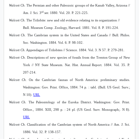
Walcott Ch.
The Permian and other Paleozoic groups of the Kanab Valley, Arizona //
rd
Am. J. Sci. 3
ser. 1880. Vol. 20. P. 221-225.
Walcott Ch.
The Trilobite: new and old evidence relating to its organization //
Bull. Museum Comp. Zoology, Harvard. 1881. Vol. 8. P. 191-224.
Walcott Ch.
The Cambrian system in the United States and Canada // Bull. Philos.
Soc. Washington. 1884. Vol. 6. P. 98-102.
Walcott Ch.
Appendages of Trilobites // Science. 1884. Vol. 3. N 57. P. 279-281.
Walcott Ch.
Descriptions of new species of fossils from the Trenton Group of New
York // NY State Museum. Nat. Hist. Annual Report. 1884. Vol. 35. P.
207-214.
Walcott Ch.
On the Cambrian faunas of North America: preliminary studies.
Washington: Gov. Print. Office, 1884. 74 p. : tabl. (
Bull. US Geol. Surv.;
N 10).
URL
Walcott Ch.
The Paleontology of the Eureka District
.
Washington: Gov. Print.
Office., 1884. XIII, 298 p. : 24 pl. (
US Geol. Surv. Monograph;. N 8).
URL
Walcott Ch.
Classification of the Cambrian system of North America // Am. J. Sci.
1886. Vol. 32. P. 138-157.