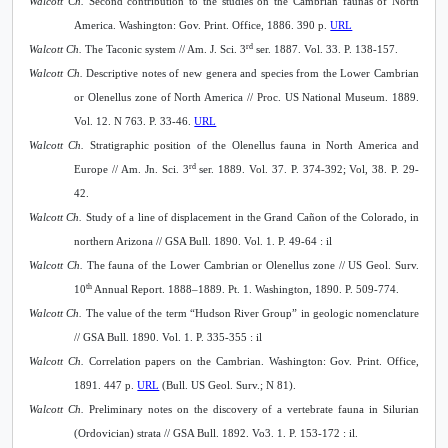
Walcott Ch.
Second contribution to the studies on the Cambrian faunas of North
America. Washington: Gov. Print. Office, 1886. 390 p.
URL
rd
Walcott Ch.
The Taconic system // Am. J. Sci. 3
ser. 1887. Vol. 33. P. 138-157.
Walcott Ch.
Descriptive notes of new genera and species from the Lower Cambrian
or Olenellus zone of North America // Proc. US National Museum. 1889.
Vol. 12. N 763. P. 33-46.
URL
Walcott Ch.
Stratigraphic position of the Olenellus fauna in North America and
rd
Europe //
Am. Jn. Sci. 3
ser. 1889. Vol. 37. P. 374-392; Vol, 38. P. 29-
42.
Walcott Ch.
Study of a line of displacement in the Grand Cañon of the Colorado, in
northern Arizona // GSA Bull. 1890. Vol. 1. P. 49-64 : il
Walcott Ch.
The fauna of the Lower Cambrian or Olenellus zone //
US Geol. Surv.
th
10
Annual Report. 1888–1889. Pt. 1. Washington, 1890. P. 509-774.
Walcott Ch.
The value of the term “Hudson River Group” in geologic nomenclature
// GSA
Bull. 1890. Vol. 1. P. 335-355 : il
Walcott Ch.
Correlation papers on the Cambrian.
Washington: Gov. Print. Office,
1891. 447 p.
URL
(Bull. US Geol. Surv.; N 81).
Walcott Ch.
Preliminary notes on the discovery of a vertebrate fauna in Silurian
(Ordovician) strata // GSA Bull. 1892. Vo3. 1. P. 153-172 : il.