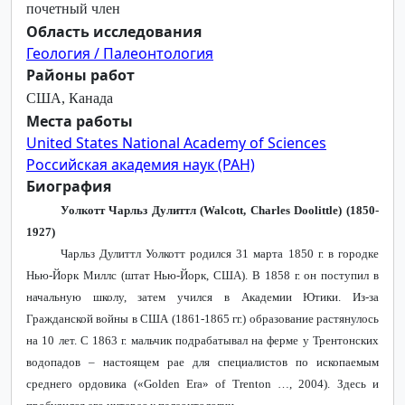
почетный член
Область исследования
Геология / Палеонтология
Районы работ
США, Канада
Места работы
United States National Academy of Sciences
Российская академия наук (РАН)
Биография
Уолкотт Чарльз Дулиттл (Walcott, Charles Doolittle) (1850-
1927)
Чарльз Дулиттл Уолкотт родился 31 марта 1850 г. в городке
Нью-Йорк Миллс (штат Нью-Йорк, США). В 1858 г. он поступил в
начальную школу, затем учился в Академии Ютики. Из-за
Гражданской войны в США (1861-1865 гг.) образование растянулось
на 10 лет. С 1863 г. мальчик подрабатывал на ферме у Трентонских
водопадов – настоящем рае для специалистов по ископаемым
среднего ордовика («
Golden
Era
»
of
Trenton
…, 2004). Здесь и