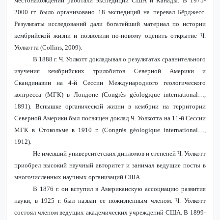
местонахождении работали экспедиции США и Канады. В 1975-
2000 гг. было организовано 18 экспедиций на перевал Бёрджесс.
Результаты исследований дали богатейший материал по истории
кембрийской жизни и позволили по-новому оценить открытие Ч.
Уолкотта (Collins, 2009).
В 1888 г. Ч. Уолкотт докладывал о результатах сравнительного
изучения кембрийских трилобитов Северной Америки и
Скандинавии на 4-й Сессии Международного геологического
конгресса (МГК) в Лондоне
(
Congr
è
s
g
é
ologique
international
…,
1891). Вспышке органической жизни в кембрии на территории
Северной Америки был посвящен доклад Ч. Уолкотта на 11-й Сессии
МГК в Стокольме в 1910 г. (
Congr
è
s
g
é
ologique
international
…,
1912).
Не имевший университетских дипломов и степеней Ч. Уолкотт
приобрел высокий научный авторитет и занимал ведущие посты в
многочисленных научных организаций США.
В 1876 г. он вступил в Американскую ассоциацию развития
науки, в 1925 г. был назван ее пожизненным членом. Ч. Уолкотт
состоял членом ведущих академических учреждений США. В 1899-