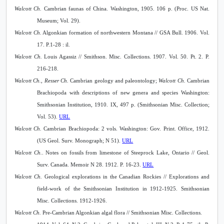
Walcott Ch.
Cambrian faunas of China. Washington, 1905. 106 p. (Proc.
US Nat.
Museum; Vol. 29).
Walcott Ch.
Algonkian formation of northwestern Montana
// GSA
Bull. 1906. Vol.
17. P.1-28 : il.
Walcott Ch.
Louis Agassiz // Smithson. Misc. Collections. 1907. Vol. 50. Pt. 2. P.
216-218.
Walcott Ch., Resser Ch.
Cambrian geology and paleontology;
Walcott Ch.
Cambrian
Brachiopoda with descriptions of new genera and species Washington:
Smithsonian Institution, 1910. IX, 497 p. (Smithsonian Misc. Collection;
Vol. 53).
URL
Walcott Ch.
Cambrian Brachiopoda: 2 vols. Washington: Gov. Print. Office, 1912.
(US Geol. Surv. Monograph; N 51).
URL
Walcott Ch.
. Notes on fossils from limestone of Steeprock Lake, Ontario // Geol.
Surv. Canada. Memoir N 28. 1912. P. 16-23.
URL
Walcott Ch.
Geological explorations in the Canadian Rockies // Explorations and
field-work of the Smithsonian Institution in 1912-1925.
Smithsonian
Misc. Collections. 1912-1926.
Walcott Ch.
Pre-Cambrian Algonkian algal flora // Smithsonian Misc. Collections.