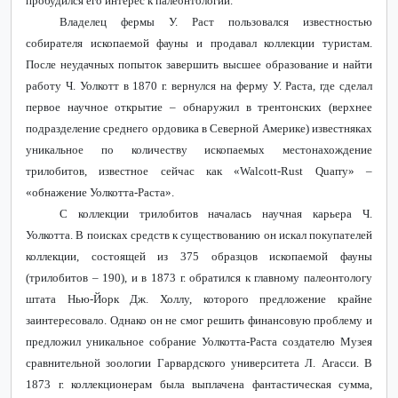
пробудился его интерес к палеонтологии.
Владелец фермы У. Раст пользовался известностью
собирателя ископаемой фауны и продавал коллекции туристам.
После неудачных попыток завершить высшее образование и найти
работу Ч. Уолкотт в 1870 г. вернулся на ферму У. Раста, где сделал
первое научное открытие – обнаружил в трентонских (верхнее
подразделение среднего ордовика в Северной Америке) известняках
уникальное по количеству ископаемых местонахождение
трилобитов, известное сейчас как «Walcott-Rust Quarry» –
«обнажение Уолкотта-Раста».
С коллекции трилобитов началась научная карьера Ч.
Уолкотта. В поисках средств к существованию он искал покупателей
коллекции, состоящей из 375 образцов ископаемой фауны
(трилобитов – 190), и в 1873 г. обратился к главному палеонтологу
штата Нью-Йорк Дж. Холлу, которого предложение крайне
заинтересовало. Однако он не смог решить финансовую проблему и
предложил уникальное собрание Уолкотта-Раста создателю Музея
сравнительной зоологии Гарвардского университета Л. Агасси. В
1873 г. коллекционерам была выплачена фантастическая сумма,