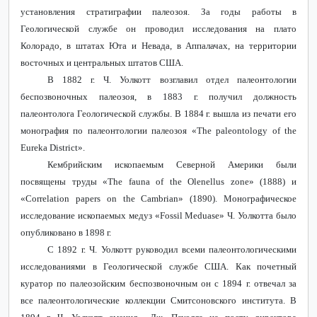
установления стратиграфии палеозоя. За годы работы в
Геологической службе он проводил исследования на плато
Колорадо, в штатах Юта и Невада, в Аппалачах, на территории
восточных и центральных штатов США.
В 1882 г. Ч. Уолкотт возглавил отдел палеонтологии
беспозвоночных палеозоя, в 1883 г. получил должность
палеонтолога Геологической службы. В 1884 г. вышла из печати его
монография по палеонтологии палеозоя «The
p
aleontology of the
Eureka
D
istrict».
Кембрийским ископаемым Северной Америки были
посвящены труды «The
f
auna of the Olenellus
z
one» (1888) и
«Correlation
p
apers on the Cambrian» (1890). Монографическое
исследование ископаемых медуз «Fossil Meduase» Ч. Уолкотта было
опубликовано в 1898
г.
С 1892 г. Ч. Уолкотт руководил всеми палеонтологическими
исследованиями в Геологической службе США. Как почетный
куратор по палеозойским беспозвоночным он с 1894 г. отвечал за
все палеонтологические коллекции Смитсоновского института. В