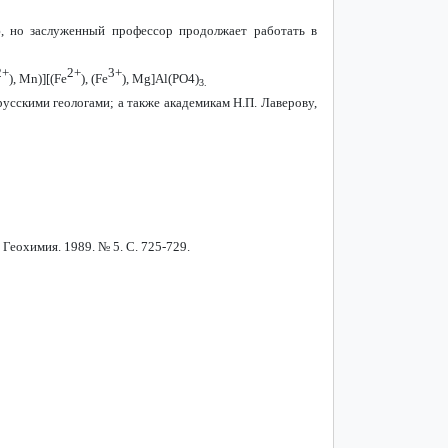
, но заслуженный профессор продолжает работать в
2+
2+
3+
),
Mn
)][(
Fe
), (
Fe
),
Mg
]
Al
(
PO
4)
3.
усскими геологами; а также академикам Н.П. Лаверову,
еохимия. 1989. № 5. С. 725-729.