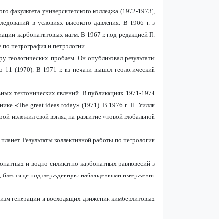
ого факультета университетского колледжа (1972-1973),
ледований в условиях высокого давления. В 1966 г. в
ации карбонатитовых магм. В 1967 г. под редакцией П.
ле по петрография и петрологии.
у геологических проблем. Он опубликовал результаты
o 11
(1970). В 1971 г. из печати вышел геологический
ных тектонических явлений. В публикациях 1971-1974
рнике «
The
great
ideas
today
» (1971). В
1976
г
.
П
.
Уилли
орой
изложил
свой
взгляд
на
развитие
«
новой
глобальной
 планет. Результаты коллективной работы по петрологии
бонатных и водно-силикатно-карбонатных равновесий в
гм, блестяще подтвержденную наблюдениями извержения
анизм генерации и восходящих движений кимберлитовых