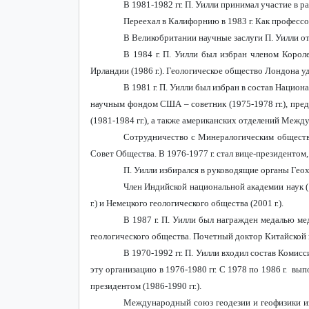
В 1981-1982 гг. П. Уилли принимал участие в
Переехал в Калифорнию в 1983 г. Как профессо
В Великобритании научные заслуги П. Уилли о
В 1984 г. П. Уилли был избран членом Корол
Ирландии (1986 г.). Геологическое общество Лондона уд
В 1981 г. П. Уилли был избран в состав Национ
научным фондом США – советник (1975-1978 гг.), предс
(1981-1984 гг.), а также американских отделений Между
Сотрудничество с Минералогическим обществом
Совет Общества. В 1976-1977 г. стал вице-президентом,
П. Уилли избирался в руководящие органы Геохи
Член Индийской национальной академии наук (19
г.) и Немецкого геологического общества (2001 г.).
В 1987 г. П. Уилли был награжден медалью ме
геологического общества. Почетный доктор Китайской шк
В 1970-1992 гг. П. Уилли входил состав Коми
эту организацию в 1976-1980 гг. С 1978 по 1986 г. вы
президентом (1986-1990 гг.).
Международный союз геодезии и геофизики изб