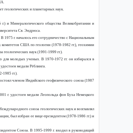
ША.
ет геологических и планетарных наук.
5 г.) и Минералогического общества Великобритании и
иверситета Св. Эндрюса.
. В 1975 г. началось его сотрудничество с Национальным
х комитетов США по геологии (1978-1982 гг.), геохимии
 геологических наук (1991-1999 гг.).
 для молодых ученых. В 1970-1972 гг. он избирался в
 удостоен медали Рёблинга.
1985 гг.).
. Состоял членом Индийского геофизического союза (1987
001 г. удостоен медали Леопольда фон Буха Немецкого
Международного союза геологических наук и возглавлял
ции, был избран ее вице-президентом (1978-1986 гг.) и
езидентом Союза. В 1995-1999 г. входил в руководящий