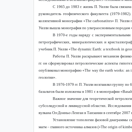
С 1965 до 1983 г. жизнь П. Уилли была связан
руководитель геофизического факультета (1979-1982)
коллективной монографии «The сarbonatites» П. Уилли
Уилли вышла монография по ультраосновным породам 
В 1970-е годы наряду с экспериментальными 
петрографических, минералогических и кристаллогра
учебник П. Уилли «
The
dynamic
Earth
:
a
textbook
in
geo
Работы П. Уилли раскрывают механизм физико
гг. он сформулировал петрологические аспекты гипоте
опубликовал
монографию
«The way the earth works: an i
геологии
».
В 1976-1979 гг. П. Уилли возглавлял группу п
базальтов были изложены в 1981 г. в монографии «Basal
Важное значение для теоретической петролог
субсолидусной и ликвидусной областях. Исследования
вулкана Ол-Доиньо-Ленгаи в Танзании в сентябре 2007 г
Установление топологии фазовой диаграммы с
магм – главного источника алмазов («The origin of kimber