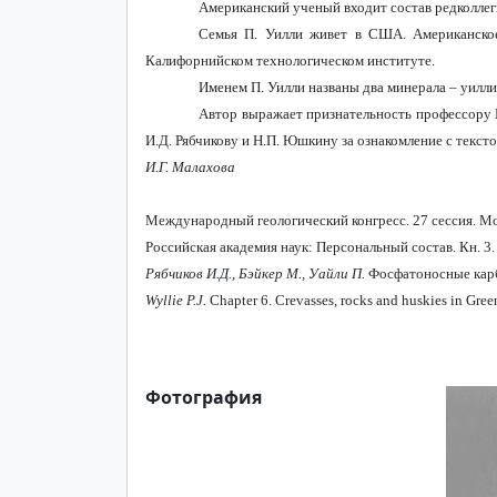
Американский ученый входит состав редколлег
Семья П. Уилли живет в США. Американское
Калифорнийском технологическом институте.
Именем П. Уилли названы два минерала – уилл
Автор выражает признательность профессору П
И.Д. Рябчикову и Н.П. Юшкину за ознакомление с текст
И.Г. Малахова
Международный геологический конгресс. 27 сессия. Моск
Российская академия наук: Персональный состав. Кн. 3. 
Рябчиков И.Д., Бэйкер М., Уайли П.
Фосфатоносные карбо
Wyllie P.J.
Chapter 6.
Crevasses, rocks and huskies in Green
Фотография