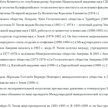
 работе Комитета по голубоководному бурению Национальной академии наук С
р геологии Калифорнийского технологического института он возглавил факульт
тмечены Полярной медалью Ее Величества Королевы Елизаветы (1954 г.).
евского общества Лондона. Член Геологического общества в Эдинбурге (198
остоило П. Уилли медали Волластона в 1982 г. С 1974 г. – почетный доктор Ун
альной академии наук США, работал в ее комитетах и комиссиях (1988-1993 гг.)
едатель отделения наук о Земле (1979-1982 гг.). Он был членом национальны
народного союза геодезии и геофизики (1980-1984 гг.) и Международного союза
 Америки началось в 1965 г., когда П. Уилли получил награду, учрежденную
 в 1977-1978 гг. возглавлял Минералогическое общество Америки. В 2001 г. был
мического общества (1973-1976 гг.) и Геологического общества Америки (1982-
91 г.), Китайской академии наук (1996 г.) и Европейской академии (1996 г.)
даль Абрахама Готтлоба Вернера Немецкого минералогического общества, в 2
олы наук о Земле (1996 г.).
ссии по экспериментальной петрологии при высоких давлениях и температурах 
полнял обязанности вице-президента Международной минералогической ассоциа
рал П. Уилли вице-президентом на 1991-1995 гг. В 1995-1999 гг. он был пр