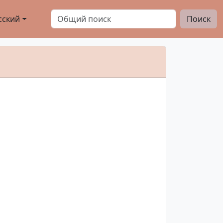
сский
Поиск