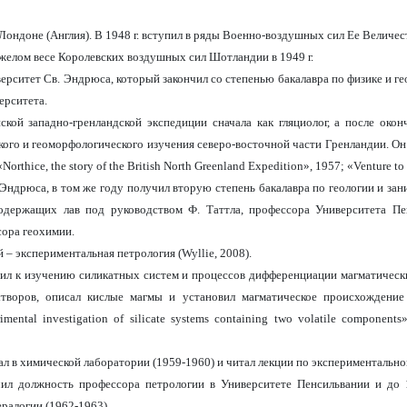
 Лондоне (Англия). В 1948 г. вступил в ряды Военно-воздушных сил Ее Величес
тяжелом весе Королевских воздушных сил Шотландии в 1949 г.
ерситет Св. Эндрюса, который закончил со степенью бакалавра по физике и ге
ерситета.
ской западно-гренландской экспедиции сначала как гляциолог, а после окон
кого и геоморфологического изучения северо-восточной части Гренландии. Он
Northice, the
s
tory of the British North Greenland Expedition»,
1957; «Venture to 
 Эндрюса, в том же году получил вторую степень бакалавра по геологии и зан
держащих лав под руководством Ф. Таттла, профессора Университета Пе
сора геохимии.
 – экспериментальная петрология (
Wyllie
, 2008).
пил к изучению силикатных систем и процессов дифференциации магматически
творов, описал кислые магмы и установил магматическое происхождение 
mental investigation of silicate systems containing two volatile compone
отал в химической лаборатории (1959-1960) и читал лекции по экспериментальн
чил должность профессора петрологии в Университете Пенсильвании и до 
ералогии (1962-1963).