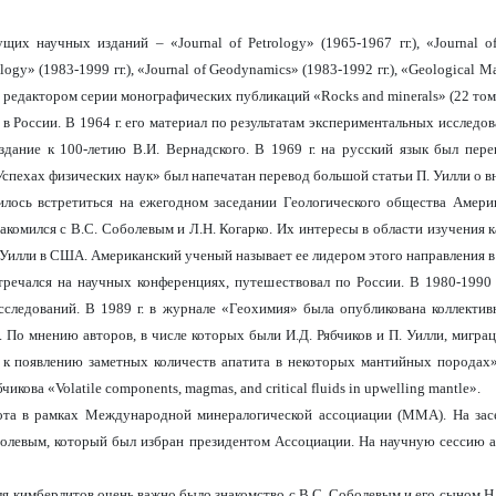
дущих научных изданий – «
Journal
of
Petrology
» (1965-1967 гг.), «
Journal
o
ology
» (1983-1999 гг.), «
Journal
of
Geodynamics
» (1983-1992 гг.), «
Geological
Ma
м редактором серии монографических публикаций «
Rocks
and
minerals
» (22 том
 в России. В 1964 г. его материал по результатам экспериментальных исслед
здание к 100-летию В.И. Вернадского. В 1969 г. на русский язык был пер
Успехах физических наук» был напечатан перевод большой статьи П. Уилли о в
илось встретиться на ежегодном заседании Геологического общества Амери
комился с В.С. Соболевым и Л.Н. Когарко. Их интересы в области изучения к
 Уилли в США. Американский ученый называет ее лидером этого направления в
стречался на научных конференциях, путешествовал по России. В 1980-1990
сследований. В 1989 г. в журнале «Геохимия» была опубликована коллекти
 По мнению авторов, в числе которых были И.Д. Рябчиков и П. Уилли, мигра
к появлению заметных количеств апатита в некоторых мантийных породах» (Ря
бчикова «
Volatile
components
,
magmas
,
and
critical
fluids
in
upwelling
mantle
»
.
та в рамках Международной минералогической ассоциации (ММА). На засед
болевым, который был избран президентом Ассоциации. На научную сессию а
теля кимберлитов очень важно было знакомство с В.С. Соболевым и его сыном 