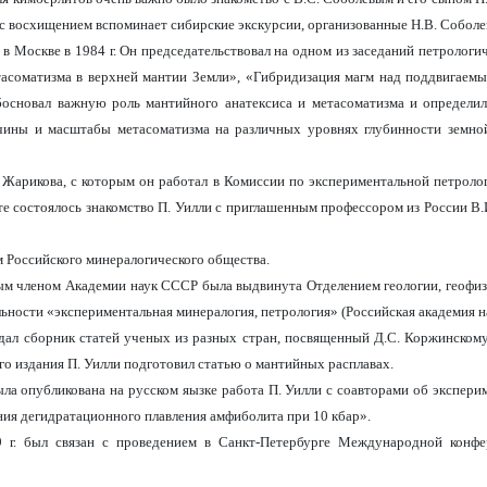
 с восхищением вспоминает сибирские экскурсии, организованные Н.В. Соболе
в Москве в 1984 г. Он председательствовал на одном из заседаний петрологи
етасоматизма в верхней мантии Земли», «Гибридизация магм над поддвигаем
босновал важную роль мантийного анатексиса и метасоматизма и определи
чины и масштабы метасоматизма на различных уровнях глубинности земной
. Жарикова, с которым он работал в Комиссии по экспериментальной петроло
е состоялось знакомство П. Уилли с приглашенным профессором из России В.И
м Российского минералогического общества.
м членом Академии наук СССР была выдвинута Отделением геологии, геофизик
ьности «экспериментальная минералогия, петрология» (Российская академия нау
ал сборник статей ученых из разных стран, посвященный Д.С. Коржинскому
ого издания П. Уилли подготовил статью о мантийных расплавах.
была опубликована на русском яызке работа П. Уилли с соавторами об экспе
ия дегидратационного плавления амфиболита при 10 кбар».
 г. был связан с проведением в Санкт-Петербурге Международной конфе