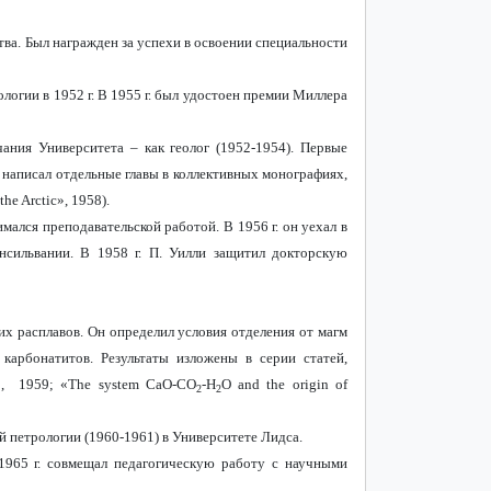
тва. Был награжден за успехи в освоении специальности
ологии в 1952 г. В 1955 г. был удостоен премии Миллера
чания Университета – как геолог (1952-1954). Первые
 написал отдельные главы в коллективных монографиях,
the Arctic», 1958).
имался преподавательской работой. В 1956 г. он уехал в
нсильвании. В 1958 г. П. Уилли защитил докторскую
х расплавов. Он определил условия отделения от магм
карбонатитов. Результаты
изложены
в
серии
статей
,
nts», 1959; «The system CaO-CO
-H
O and the origin of
2
2
ой петрологии (1960-1961) в Университете Лидса.
1965 г. совмещал педагогическую работу с научными