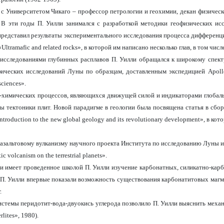
а с Университетом Чикаго – профессор петрологии и геохимии, декан физическ
. В эти годы П. Уилли занимался с разработкой методики геофизических исс
 представил результаты экспериментального исследования процесса дифференци
«
Ultramafic
and
related
rocks
», в которой им написано несколько глав, в том чис
исследованиями глубинных расплавов П. Уилли обращался к широкому спектр
фических исследований Луны по образцам, доставленным экспедицией Apoll
sciences
».
-химических процессов, являющихся движущей силой и индикаторами глобаль
зы тектоники плит. Новой парадигме в геологии была посвящена статья в сбо
ntroduction to the new global geology and its revolutionary development»,
в
кот
о базальтовому вулканизму научного проекта Института по исследованию Луны и
tic
v
olcanism on the
t
errestrial
p
lanets».
ии имеет проведенное школой П. Уилли изучение карбонатных, силикатно-кар
 П. Уилли впервые показали возможность существования карбонатитовых ма
.
истемы перидотит-вода-двуокись углерода позволило П. Уилли выяснить мех
lites», 1980).