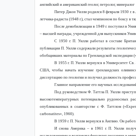
английский и американский геолог, петролог, минералог
Питер Джон Уилли родился 8 февраля 1930 г. в
летчика-радиста (1948 г.), стал чемпионом по боксу в 
После демобилизации в 1949 г. поступил в Унив
– высшей награды, учрежденной для выпускников Унив
С 1950 г. П. Уилли работал в составе Британ
публикации П. Уилли содержали результаты геологичес
обобщивших материалы по Гренландской экспедиции («
В 1955 г. П. Уилли вернулся в Университет Св.
США, чтобы начать изучение гренландских оливинсо
диссертацию по геологии и получил должность профес
Главное направление его научных исследований
Под руководством Ф. Таттла П. Уилли присту
высокотемпературных потенциально рудоносных рас
опубликованных
в
соавторстве
с
Ф
.
Таттлом
(«Experi
carbonatites», 1960).
В 1959 г. П. Уилли вернулся в Англию. Он раб
И снова Америка – в 1961 г. П. Уилли полу
исследованиями и возглавлял факультет геохимии и мин