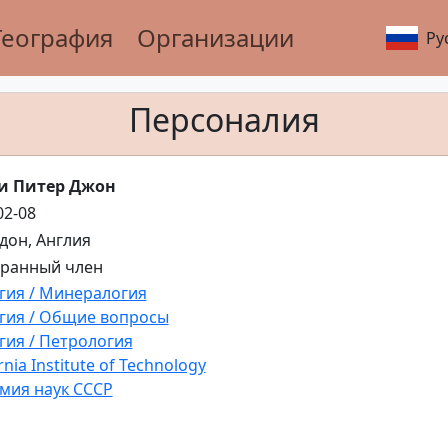
География
Организации
Ру
Персоналия
и Питер Джон
02-08
ндон, Англия
транный член
гия / Минералогия
гия / Общие вопросы
гия / Петрология
rnia Institute of Technology
мия наук СССР