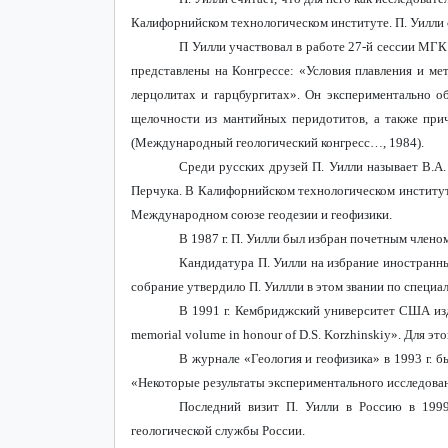
Калифорнийском технологическом институте. П. Уилли
П Уилли участвовал в работе 27-й сессии МГК 
представлены на Конгрессе: «Условия плавления и м
лерцолитах и гарцбургитах». Он экспериментально о
щелочности из мантийных перидотитов, а также при
(Международный геологический конгресс…, 1984).
Среди русских друзей П. Уилли называет В.А
Перчука. В Калифорнийском технологическом институт
Международном союзе геодезии и геофизики.
В 1987 г. П. Уилли был избран почетным члено
Кандидатура П. Уилли на избрание иностранны
собрание утвердило П. Уиллли в этом звании по специал
В 1991 г. Кембриджский университет США изд
memorial
volume
in
honour
of
D
.
S
.
Korzhinskiy
»
. Для эт
В журнале «Геология и геофизика» в 1993 г. 
«Некоторые результаты экспериментального исследован
Последний визит П. Уилли в Россию в 1999
геологической службы России.