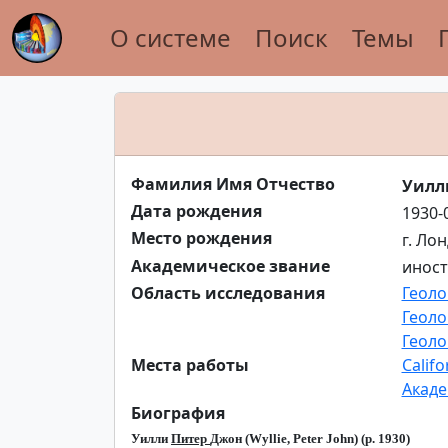
О системе
Поиск
Темы
Фамилия Имя Отчество
Уилл
Дата рождения
1930-
Место рождения
г. Ло
Академическое звание
инос
Область исследования
Геоло
Геоло
Геоло
Места работы
Califo
Акаде
Биография
Уилли
Питер
Джон (
Wyllie
,
Peter
John
) (р. 1930)