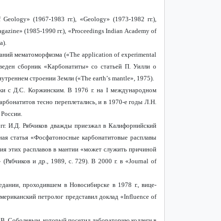
f
Geology
» (1967-1983 гг.), «
Geology
» (1973-1982 гг.),
gazine
» (1985-1990 гг.), «
Proceedings
Indian
Academy
of
а).
ований мематоморфизма («
The
application
of
experimental
еведен сборник «Карбонатиты» со статьей П. Уилли о
нутреннем строении Земли («
The
earth
’
s
mantle
», 1975).
ки с Д.С. Коржинским. В 1976 г. на
I
международном
арбонатитов тесно переплетались, и в 1970-е годы
Л.Н.
 России.
 гг. И.Д. Рябчиков дважды приезжал в Калифорнийский
вная статья «Фосфатоносные карбонатитовые расплавы
ция этих расплавов в мантии «может служить причиной
бчиков и др., 1989, с. 729). В 2000 г. в «
Journal
of
ании, проходившем в Новосибирске в 1978 г., вице-
мериканский петролог представил доклад «
Influence
of
Н.В. Соболевым, который посетил лабораторию коллеги в