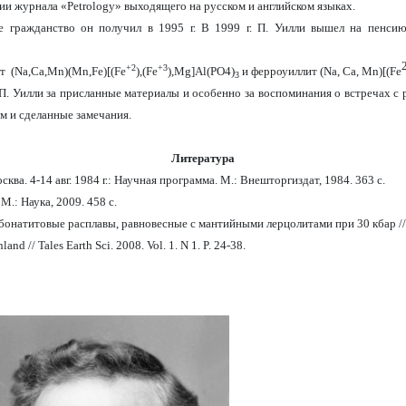
ии журнала «
Petrology
» выходящего на русском и английском языках.
 гражданство он получил в 1995 г. В 1999 г. П. Уилли вышел на пенсию
+2
+3
ит
(Na,Ca,Mn)(Mn,Fe)[(Fe
),(Fe
),Mg]Al(PO4)
и ферроуиллит (
Na
,
Ca
,
Mn
)[(
Fe
3
. Уилли за присланные материалы и особенно за воспоминания о встречах с р
ом и сделанные замечания.
Литература
ва. 4-14 авг. 1984 г.: Научная программа. М.: Внешторгиздат, 1984. 363 с.
М.: Наука, 2009. 458 с.
натитовые расплавы, равновесные с мантийными лерцолитами при 30 кбар // Г
land // Tales Earth Sci. 2008. Vol. 1
.
N 1. P. 24
-
38.