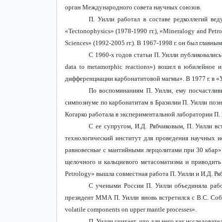
орган Международного совета научных союзов.
П. Уилли работал в составе редколлегий ве
«
Tectonophysics
» (1978-1990 гг.), «
Mineralogy
and
Petr
Sciences
» (1992-2005 гг.).
В 1967-1998 г. он был главны
С 1960-х годов статьи П. Уилли публиковались
data
to
metamorphic
reactions
») вошел в юбилейное и
дифференциации карбонатитовой магмы». В 1977 г. в «
По воспоминаниям П. Уилли, ему посчастлив
симпозиуме по карбонатитам в Бразилии П. Уилли позна
Когарко работала в экспериментальной лаборатории П.
С ее супругом, И.Д. Рябчиковым, П. Уилли в
технологический институт для проведения научных и
равновесные с мантийными лерцолитами при 30 кбар».
щелочного и кальциевого метасоматизма и приводить 
Petrology
»
вышла совместная работа П. Уилли и И.Д. Ря
С учеными России П. Уилли объединяла рабо
президент ММА П. Уилли вновь встретился с В.С. Со
volatile
components
on
upper
mantle
processes
».
П. Уилли считает, что для него как исследова