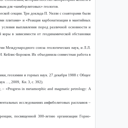
вым для «кимберлитовых» геологов.
ческой секции. Три доклада П. Уилли с соавторами были
ыми плитами» и «Реакция карбонатизации в мантийных
л условия выплавления пород различной основности и
 коры в зависимости от геодинамической обстановки
гии Международного союза геологических наук, и Л.Л.
. Кейлис-Бороком. Их объединила совместная работа в
и, геохимии и горных наук. 27 декабря 1988 г. Общее
к …, 2009, Кн. 3, с. 392).
, – «
Progress
in
metamorphic
and
magmatic
petrology
:
A
риментальных исследованиях амфиболитовых расплавов –
ренции, посвященной 300-летию организации Горно-