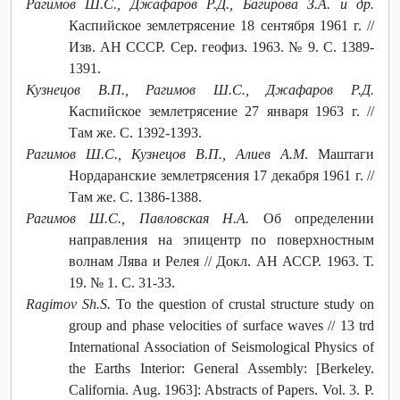
Рагимов Ш.С., Джафаров Р.Д., Багирова З.А. и др.
Каспийское землетрясение 18 сентября 1961 г. //
Изв. АН СССР. Сер. геофиз. 1963. № 9. С. 1389-
1391.
Кузнецов В.П., Рагимов Ш.С., Джафаров Р.Д.
Каспийское землетрясение 27 января 1963 г. //
Там же. С. 1392-1393.
Рагимов Ш.С., Кузнецов В.П., Алиев А.М
. Маштаги
Нордаранские землетрясения 17 декабря 1961 г. //
Там же. С. 1386-1388.
Рагимов Ш.С., Павловская Н.А.
Об определении
направления на эпицентр по поверхностным
волнам Лява и Релея // Докл. АН АССР. 1963. Т.
19. № 1. С. 31-33.
Ragimov Sh.S.
To the question of crustal structure study on
group and phase velocities of surface waves // 13 trd
International Association of Seismological Physics of
the Earths Interior: General Assembly: [Berkeley.
California. Aug. 1963]: Abstracts of Papers. Vol. 3. P.