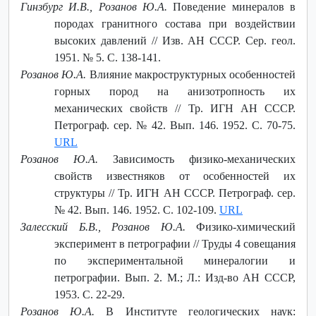
Гинзбург И.В., Розанов Ю.А.
Поведение минералов в
породах гранитного состава при воздействии
высоких давлений // Изв. АН СССР. Сер. геол.
1951. № 5. С. 138-141.
Розанов Ю.А.
Влияние макроструктурных особенностей
горных пород на анизотропность их
механических свойств // Тр. ИГН АН СССР.
Петрограф. сер. № 42. Вып. 146. 1952. С. 70-75.
URL
Розанов Ю.А.
Зависимость физико-механических
свойств известняков от особенностей их
структуры // Тр. ИГН АН СССР. Петрограф. сер.
№ 42. Вып. 146. 1952. С. 102-109.
URL
Залесский Б.В., Розанов Ю.А.
Физико-химический
эксперимент в петрографии // Труды 4 совещания
по экспериментальной минералогии и
петрографии. Вып. 2. М.; Л.: Изд-во АН СССР,
1953. С. 22-29.
Розанов Ю.А.
В Институте геологических наук: