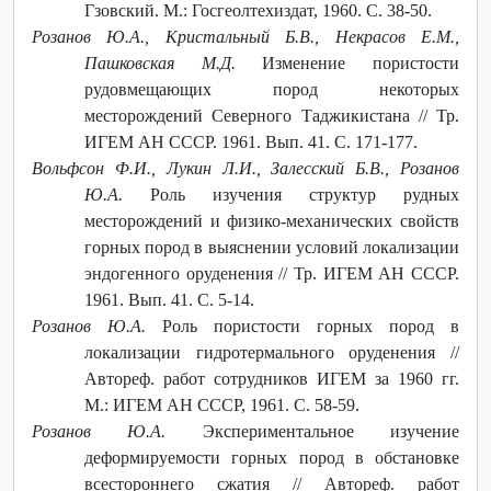
Гзовский. М.: Госгеолтехиздат, 1960. С. 38-50.
Розанов Ю.А., Кристальный Б.В., Некрасов Е.М.,
Пашковская М.Д.
Изменение пористости
рудовмещающих пород некоторых
месторождений Северного Таджикистана // Тр.
ИГЕМ АН СССР. 1961. Вып. 41. С. 171-177.
Вольфсон Ф.И., Лукин Л.И., Залесский Б.В., Розанов
Ю.А.
Роль изучения структур рудных
месторождений и физико-механических свойств
горных пород в выяснении условий локализации
эндогенного оруденения // Тр. ИГЕМ АН СССР.
1961. Вып. 41. С. 5-14.
Розанов Ю.А.
Роль пористости горных пород в
локализации гидротермального оруденения //
Автореф. работ сотрудников ИГЕМ за 1960 гг.
М.: ИГЕМ АН СССР, 1961. С. 58-59.
Розанов Ю.А.
Экспериментальное изучение
деформируемости горных пород в обстановке
всестороннего сжатия // Автореф. работ