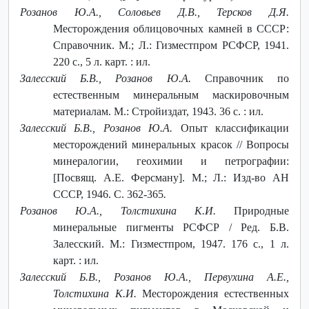
Розанов Ю.А., Соловьев Д.В., Терсков Д.Я.
Месторождения облицовочных камней в СССР:
Справочник. М.; Л.: Гизместпром РСФСР, 1941.
220 с., 5 л. карт. : ил.
Залесский Б.В., Розанов Ю.А.
Справочник по
естественным минеральным маскировочным
материалам. М.: Стройиздат, 1943. 36 с. : ил.
Залесский Б.В., Розанов Ю.А.
Опыт классификации
месторождений минеральных красок // Вопросы
минералогии, геохимии и петрографии:
[Посвящ. А.Е. Ферсману]. М.; Л.: Изд-во АН
СССР, 1946. С. 362-365
.
Розанов Ю.А., Толстихина К.И.
Природные
минеральные пигменты РСФСР / Ред. Б.В.
Залесский. М.: Гизместпром, 1947. 176 с., 1 л.
карт. : ил.
Залесский Б.В., Розанов Ю.А., Первухина А.Е.,
Толстихина К.И.
Месторождения естественных