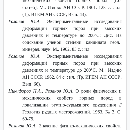
механических свойств горных пород: [Сб.
статей]. М.: Изд-во АН СССР, 1961. 128 с. : ил.
(Тр. ИГЕМ АН СССР; Вып. 43).
Розанов Ю.А.
Экспериментальные исследования
деформаций горных пород при высоких
давлениях и температуре до 200°С: Дис. На
соискание ученой степени кандидата геол.-
минерал. наук. М., 1962. 83 с. : ил.
Розанов Ю.А.
Экспериментальные исследования
деформаций горных пород при высоких
давлениях и температуре до 200°С. М.: Изд-во
АН СССР, 1962. 84 с. : ил. (Тр. ИГЕМ АН СССР;
Вып. 66).
Никифоров Н.А., Розанов Ю.А.
О роли физических и
механических свойств горных пород в
локализации ртутно-сурьмяного оруденения //
Геология рудных месторождений. 1963. № 3. С.
69-75.
Розанов Ю.А.
Значение физико-механических свойств