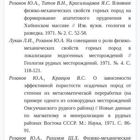
Розанов Ю.А., Титов В.Н., Красильщиков Я.С.
Влияние
физико-механических свойств горных пород на
формирование апатитового оруденения в
Хибинском массиве // Изв. вузов. геология и
разведка. 1971. № 2. С. 52-58.
Лукин Л.И., Розанов Ю.А.
На совещании о роли физико-
механических свойств горных пород в
локализации эндогенных месторождений //
Геология рудных месторождений. 1971. № 4. С.
118-121.
Розанов Ю.А., Кравцов В.С.
О зависимости
эффективной пористости осадочных пород от
степени их метасоматической переработки (на
примере одного из оловорудных месторождений
Омсукчанского рудного района) // Новые данные
по магматизму и минерализации в рудных
районах Востока СССР. М.: Наука, 1971. С. 86-
91.
Розанов Ю.А., Рахимов Ш.Х.
Физико-механические