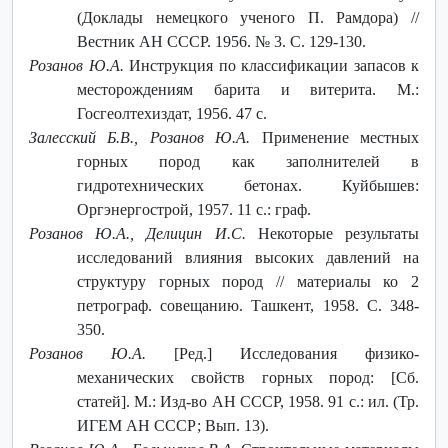
(Доклады немецкого ученого П. Рамдора) //
Вестник АН СССР. 1956. № 3. С. 129-130.
Розанов Ю.А.
Инструкция по классификации запасов к
месторождениям барита и витерита. М.:
Госгеолтехиздат, 1956. 47 с.
Залесский Б.В., Розанов Ю.А.
Применение местных
горных пород как заполнителей в
гидротехнических бетонах. Куйбышев:
Оргэнергострой, 1957. 11 с.: граф.
Розанов Ю.А., Делицин И.С.
Некоторые результаты
исследований влияния высоких давлений на
структуру горных пород // материалы ко 2
петрограф. совещанию. Ташкент, 1958. С. 348-
350.
Розанов Ю.А.
[Ред.] Исследования физико-
механических свойств горных пород: [Сб.
статей]. М.: Изд-во АН СССР, 1958. 91 с.: ил. (Тр.
ИГЕМ АН СССР; Вып. 13).