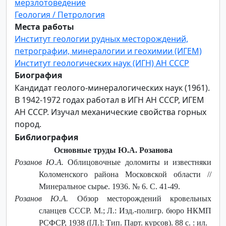
мерзлотоведение
Геология / Петрология
Места работы
Институт геологии рудных месторождений,
петрографии, минералогии и геохимии (ИГЕМ)
Институт геологических наук (ИГН) АН СССР
Биография
Кандидат геолого-минералогических наук (1961).
В 1942-1972 годах работал в ИГН АН СССР, ИГЕМ
АН СССР. Изучал механические свойства горных
пород.
Библиография
Основные труды Ю.А. Розанова
Розанов Ю.А.
Облицовочные доломиты и известняки
Коломенского района Московской области //
Минеральное сырье. 1936. № 6. С. 41-49.
Розанов Ю.А.
Обзор месторождений кровельных
сланцев СССР. М.; Л.: Изд.-полигр. бюро НКМП
РСФСР, 1938 ([Л.]: Тип. Парт. курсов). 88 с. : ил.