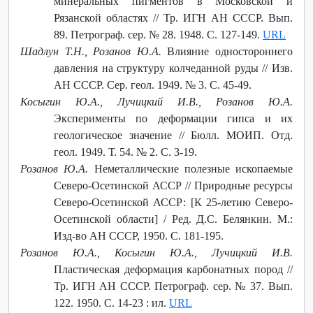
минеральных пигментов в Московской и
Рязанской областях // Тр. ИГН АН СССР. Вып.
89. Петрограф. сер. № 28. 1948. С. 127-149.
URL
Шадлун Т.Н., Розанов Ю.А.
Влияние одностороннего
давления на структуру колчеданной руды // Изв.
АН СССР. Сер. геол. 1949. № 3. С. 45-49.
Косыгин Ю.А., Лучицкий И.В., Розанов Ю.А.
Эксперименты по деформации гипса и их
геологическое значение // Бюлл. МОИП. Отд.
геол. 1949. Т. 54. № 2. С. 3-19.
Розанов Ю.А.
Неметаллические полезные ископаемые
Северо-Осетинской АССР // Природные ресурсы
Северо-Осетинской АССР: [К 25-летию Северо-
Осетинской области] / Ред. Д.С. Белянкин. М.:
Изд-во АН СССР, 1950. С. 181-195.
Розанов Ю.А., Косыгин Ю.А., Лучицкий И.В.
Пластическая деформация карбонатных пород //
Тр. ИГН АН СССР. Петрограф. сер. № 37. Вып.
122. 1950. С. 14-23 : ил.
URL