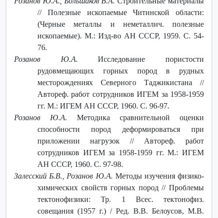
Розанов Ю.А., Большаков В.А.
Строительные материалы
// Полезные ископаемые Читинской области:
(Черные металлы и неметаллич. полезные
ископаемые). М.: Изд-во АН СССР, 1959. С. 54-
76.
Розанов Ю.А.
Исследование пористости
рудовмещающих горных пород в рудных
месторождениях Северного Таджикистана //
Автореф. работ сотрудников ИГЕМ за 1958-1959
гг. М.: ИГЕМ АН СССР, 1960. С. 96-97.
Розанов Ю.А.
Методика сравнительной оценки
способности пород деформироваться при
приложении нагрузок // Автореф. работ
сотрудников ИГЕМ за 1958-1959 гг. М.: ИГЕМ
АН СССР, 1960. С. 97-98.
Залесский Б.В., Розанов Ю.А.
Методы изучения физико-
химических свойств горных пород // Проблемы
тектонофизики: Тр. 1 Всес. тектонофиз.
совещания (1957 г.) / Ред. В.В. Белоусов, М.В.