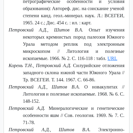
петрографические особенности и условия
образования): Автореф. дис. на соискание ученой
степени канд. геол.-минерал. наук. Л.: ВСЕГЕИ,
1965. 24 с.; Дис. 454 с. : ил. : карт.
Петровский А.Д., Шитов В.А.
Опыт изучения
некоторых кремнистых пород палеозоя Южного
Урала методом реплик под электронным
микроскопом // Литология и полезные
ископаемые. 1966. № 2. С. 116-118 : табл.
URL
Корень Т.Н., Петровский А.Д.
Силурийские отложения
западного склона южной части Южного Урала //
Тр. ВСЕГЕИ. Т. 144. 1967. С. 66-86.
Петровский А.Д., Шитов В.А.
О новакулитах //
Литология и полезные ископаемые. 1968. № 6. С.
148-152.
Петровский А.Д.
Минералогические и генетические
особенности яшм // Сов. геология. 1969. № 7. С.
71-78.
Петровский А.Д., Шитов В.А.
Электронно-