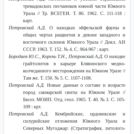
тремадокских песчаников южной части Южного
Урала // Тр. ВСЕГЕИ. Т. 86. 1962. С. 111-118 :
карт.
Петровский А.Д.
О находках эйфельской фауны и
общих чертах ращвития в девоне западного и
восточного склонов Южного Урала // Докл. АН
СССР. 1963. Т. 152. № 4. С. 964-967 : карт.
Бородаев Ю.С., Корень Т.Н., Петровский А.Д.
О находке
грайтолитов в карьере Блявинского медно-
колчеданного месторождения на Южном Урале //
Там же. Т. 150. № 5. С. 1107-1108.
Петровский А.Д.
Новые данные о составе и возрасте
пород сакмарской свиты на Южном Урале //
Бюлл. МОИП. Отд. геол. 1965. Т. 40. № 3. С. 105-
109 : крт.
Петровский А.Д.
Кембрийские, ордовикские и
силурийские отложения Южного Урала и
Северных Мугоджар: (Стратиграфия, литолого-