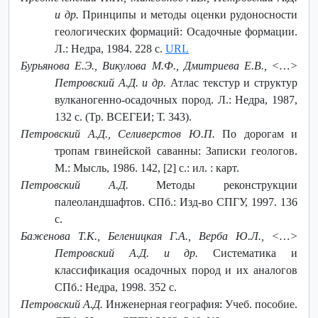
и др.
Принципы и методы оценки рудоносности
геологических формаций: Осадочные формации.
Л.: Недра, 1984. 228 с.
URL
Бурьянова Е.Э., Викулова М.Ф., Дмитриева Е.В., ˂…˃
Петровский А.Д. и др.
Атлас текстур и структур
вулканогенно-осадочных пород. Л.: Недра, 1987,
132 с. (Тр. ВСЕГЕИ; Т. 343).
Петровский А.Д., Селиверстов Ю.П.
По дорогам и
тропам гвинейской саванны: Записки геологов.
М.: Мысль, 1986. 142, [2] с.: ил. : карт.
Петровский А.Д.
Методы реконструкции
палеоландшафтов. СПб.: Изд-во СПГУ, 1997. 136
с.
Баженова Т.К., Беленицкая Г.А., Верба Ю.Л., ˂…˃
Петровский А.Д. и др.
Систематика и
классификация осадочных пород и их аналогов
СПб.: Недра, 1998. 352 с.
Петровский А.Д.
Инженерная география: Учеб. пособие.