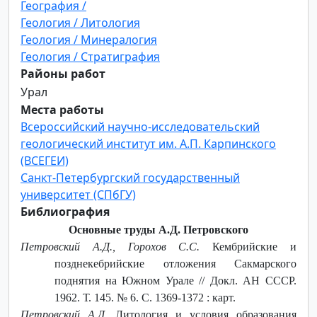
География /
Геология / Литология
Геология / Минералогия
Геология / Стратиграфия
Районы работ
Урал
Места работы
Всероссийский научно-исследовательский
геологический институт им. А.П. Карпинского
(ВСЕГЕИ)
Санкт-Петербургский государственный
университет (СПбГУ)
Библиография
Основные труды А.Д. Петровского
Петровский А.Д., Горохов С.С.
Кембрийские и
позднекебрийские отложения Сакмарского
поднятия на Южном Урале // Докл. АН СССР.
1962. Т. 145. № 6. С. 1369-1372 : карт.
Петровский А.Д.
Литология и условия образования