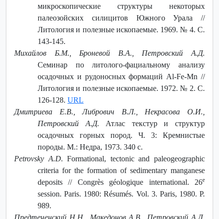
микроскопические структуры некоторых
палеозойских силицитов Южного Урала //
Литология и полезные ископаемые. 1969. № 4. С.
143-145.
Михайлов Б.М., Броневой В.А., Петровский А.Д.
Семинар по литолого-фациальному анализу
осадочных и рудоносных формаций Al-Fe-Mn //
Литология и полезные ископаемые. 1972. № 2. С.
126-128.
URL
Дмитриева Е.В., Либрович В.Л., Некрасова О.И.,
Петровский А.Д.
Атлас текстур и структур
осадочных горных пород. Ч. 3: Кремнистые
породы. М.: Недра, 1973. 340 с.
Petrovsky A.D.
Formational, tectonic and paleogeographic
criteria for the formation of sedimentary manganese
e
deposits // Congrès géologique international. 26
session. Paris. 1980: Résumés. Vol. 3. Paris, 1980. P.
989.
Предтеченский Н.Н., Македонов А.В., Петровский А.Д.