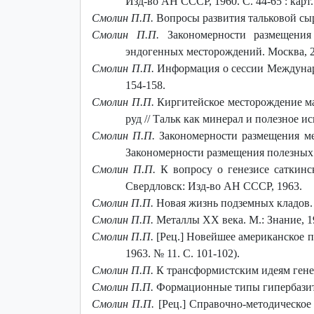
Изд-во АН СССР, 1960. С. 44-65 : карт.
Смолин П.П.
Вопросы развития тальковой сыр
Смолин П.П.
Закономерности размещения 
эндогенных месторождений. Москва, 28 
Смолин П.П.
Информация о сессии Междунаро
154-158.
Смолин П.П.
Киргитейское месторождение ма
руд
// Тальк как минерал и полезное и
Смолин П.П.
Закономерности размещения мес
Закономерности размещения полезных и
Смолин П.П.
К вопросу о генезисе саткинс
Свердловск: Изд-во АН СССР, 1963.
Смолин П.П.
Новая жизнь подземных кладов. М
Смолин П.П.
Металлы XX века. М.: Знание, 19
Смолин П.П.
[Рец.] Новейшее американское пет
1963. № 11. С. 101-102).
Смолин П.П.
К трансформистским идеям генези
Смолин П.П.
Формационные типы гипербазитов
Смолин П.П.
[Рец.] Справочно-методическое 