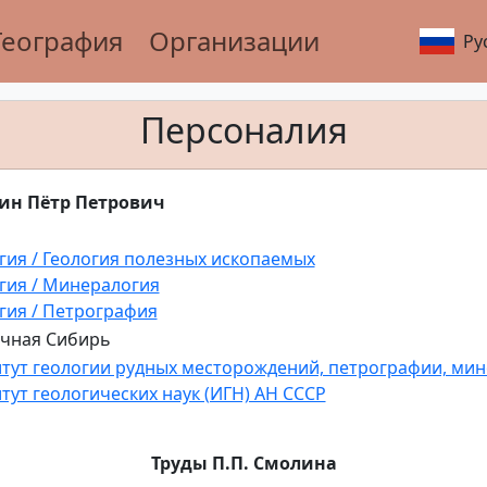
География
Организации
Ру
Персоналия
ин Пётр Петрович
гия / Геология полезных ископаемых
гия / Минералогия
гия / Петрография
чная Сибирь
тут геологии рудных месторождений, петрографии, мин
тут геологических наук (ИГН) АН СССР
Труды П.П. Смолина