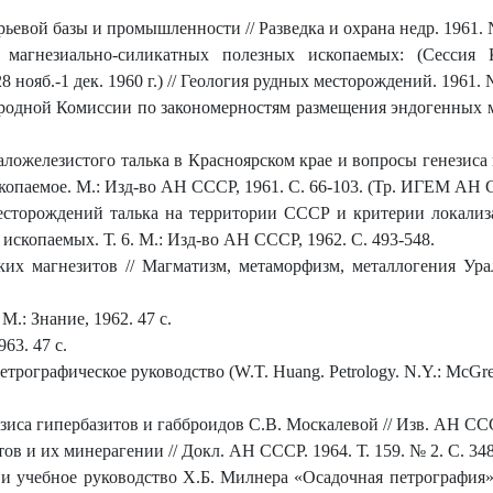
ьевой базы и промышленности // Разведка и охрана недр. 1961. 
магнезиально-силикатных полезных ископаемых: (Сессия 
нояб.-1 дек. 1960 г.) // Геология рудных месторождений. 1961. №
дной Комиссии по закономерностям размещения эндогенных мес
ложелезистого талька в Красноярском крае и вопросы генезис
скопаемое. М.: Изд-во АН СССР, 1961. С. 66-103. (Тр. ИГЕМ АН 
торождений талька на территории СССР и критерии локализац
скопаемых. Т. 6. М.: Изд-во АН СССР, 1962. С. 493-548.
ких магнезитов // Магматизм, метаморфизм, металлогения Урала
.: Знание, 1962. 47 с.
63. 47 с.
рографическое руководство (W.T. Huang. Petrology. N.Y.: McGrew-H
са гипербазитов и габброидов С.В. Москалевой // Изв. АН СССР.
 и их минерагении // Докл. АН СССР. 1964. Т. 159. № 2. С. 348
и учебное руководство Х.Б. Милнера «Осадочная петрография» (M