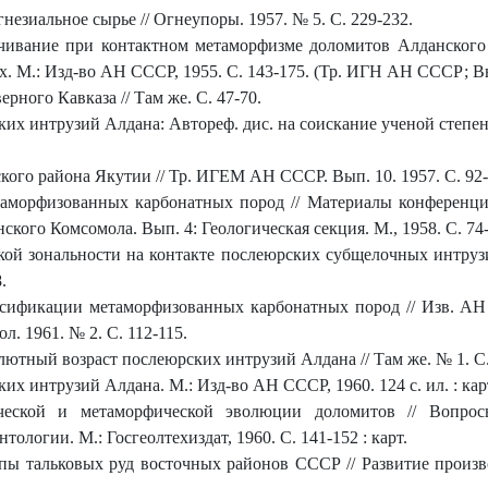
езиальное сырье // Огнеупоры. 1957. № 5. С. 229-232.
ивание при контактном метаморфизме доломитов Алданского р
. М.: Изд-во АН СССР, 1955. С. 143-175. (Тр. ИГН АН СССР; Вы
ного Кавказа // Там же. С. 47-70.
 интрузий Алдана: Автореф. дис. на соискание ученой степени ка
кого района Якутии // Тр. ИГЕМ АН СССР. Вып. 10. 1957. С. 92-
аморфизованных карбонатных пород // Материалы конференци
ого Комсомола. Вып. 4: Геологическая секция. М., 1958. С. 74-
й зональности на контакте послеюрских субщелочных интрузи
.
ификации метаморфизованных карбонатных пород // Изв. АН СС
л. 1961. № 2. С. 112-115.
тный возраст послеюрских интрузий Алдана // Там же. № 1. С.
х интрузий Алдана. М.: Изд-во АН СССР, 1960. 124 с. ил. : ка
ской и метаморфической эволюции доломитов // Вопросы
логии. М.: Госгеолтехиздат, 1960. С. 141-152 : карт.
 тальковых руд восточных районов СССР // Развитие произво