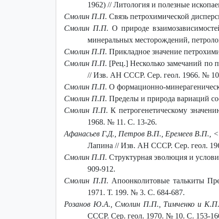
1962) // Литология и полезные ископае
Смолин П.П.
Связь петрохимической дисперсии
Смолин П.П.
О природе взаимозависимостей
минеральных месторождений, петрологи
Смолин П.П.
Прикладное значение петрохимиче
Смолин П.П.
[Рец.] Несколько замечаний по
// Изв. АН СССР. Сер. геол. 1966. № 10
Смолин П.П.
О формационно-минерагенической
Смолин П.П.
Пределы и природа вариаций сост
Смолин П.П.
К петрогенетическому значен
1968. № 11. С. 13-26.
Афанасьев Г.Д., Петров В.П., Еремеев В.П.,
Лапина // Изв. АН СССР. Сер. геол. 196
Смолин П.П.
Структурная эволюция и условия
909-912.
Смолин П.П.
Апоонколитовые талькиты Пре
1971. Т. 199. № 3. С. 684-687.
Розанов Ю.А., Смолин П.П., Тимченко и К.П.
СССР. Сер. геол. 1970. № 10. С. 153-16