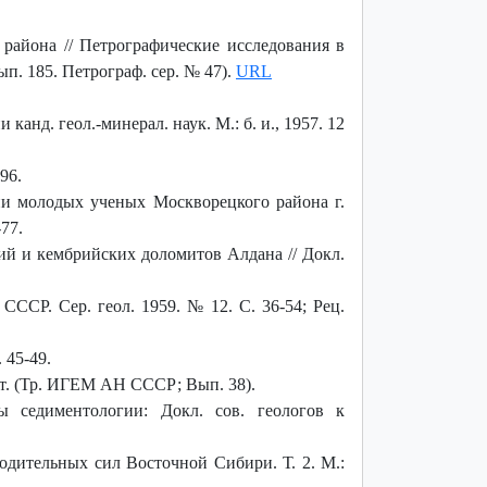
айона // Петрографические исследования в
п. 185. Петрограф. сер. № 47).
URL
нд. геол.-минерал. наук. М.: б. и., 1957. 12
96.
и молодых ученых Москворецкого района г.
77.
й и кембрийских доломитов Алдана // Докл.
СР. Сер. геол. 1959. № 12. С. 36-54; Рец.
 45-49.
рт. (Тр. ИГЕМ АН СССР; Вып. 38).
 седиментологии: Докл. сов. геологов к
дительных сил Восточной Сибири. Т. 2. М.: