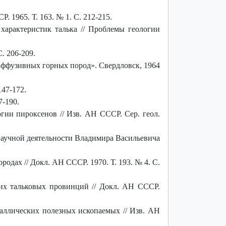
 1965. Т. 163. № 1. С. 212-215.
характеристик талька // Проблемы геологии
. 206-209.
эффузивных горных пород». Свердловск, 1964
47-172.
7-190.
гии пироксенов // Изв. АН СССР. Сер. геол.
научной деятельности Владимира Васильевича
дах // Докл. АН СССР. 1970. Т. 193. № 4. С.
их тальковых провинций // Докл. АН СССР.
аллических полезных ископаемых // Изв. АН