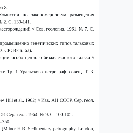
№ 8.
Комиссии по закономерностям размещения
 2. С. 139-141.
торождений // Сов. геология. 1961. № 7. С.
а промышленно-генетических типов тальковых
СССР; Вып. 63).
ии особо ценного безжелезистого талька //
: Тр. 1 Уральского петрограф. совещ. Т. 3.
ill et al., 1962) // Изв. АН СССР. Сер. геол.
 Сер. геол. 1964. № 9. С. 100-105.
-350.
ilner H.B. Sedimentary petrography. London,