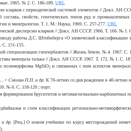
мые. 1965. № 2. С. 186-189.
URL
 кларков с периодической системой элементов // Докл. АН СССР.
 состава, свойств, генетических типов руд и промышленных 
и и минералогии. Т. 1. М.: Наука, 1969. С. 257-277.
URL
ской дисперсии кларков // Докл. АН СССР. 1966. Т. 166. № 1. С
 поводу работы Д.С. Штейнберга «О химической классификации 
. С. 151-155.
 специализации гипенрбазитов // Жизнь Земли. № 4. 1967. С. 1
ава минерала талька // Докл. АН СССР. 1967. Т. 172. № 1. С. 18
ию полиморфизма MgSiO
и связанных с ним аспектов минерало
2
 ˂…˃ Смолин П.П. и др.
К 70-летию со дня рождения и 40-летию 
9. № 6. С. 118-120 ; порт.
 формирования брусититов и метамагнезиально-карбонатных поро
дбайкалья и схем классификации регионально-метаморфическ
 и др.
[Рец.] О новом учебнике по курсу месторождений немет
0.