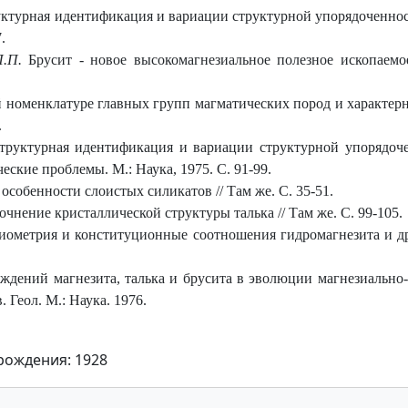
ктурная идентификация и вариации структурной упорядоченност
.
П.П.
Брусит - новое высокомагнезиальное полезное ископаемо
номенклатуре главных групп магматических пород и характерн
.
труктурная идентификация и вариации структурной упорядоче
ские проблемы. М.: Наука, 1975. С. 91-99.
собенности слоистых силикатов // Там же. С. 35-51.
очнение кристаллической структуры талька // Там же. С. 99-105.
иометрия и конституционные соотношения гидромагнезита и др
дений магнезита, талька и брусита в эволюции магнезиально-
 Геол. М.: Наука. 1976.
рождения: 1928