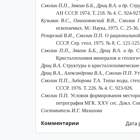
Смолин П.П., Звягин Б.Б., Дриц В.А. и др.
Стру
АН СССР. 1974. Т. 218. № 4. С. 924-927
Кузьмин В.С., Онихимовский В.В., Смолин 
ископаемых. М.: Наука, 1975. С. 25-36,
Рехарский В.И., Смолин П.П.
О рациональной 
СССР. Сер. геол. 1975. № 8. С. 121-125
Смолин П.П., Звягин Б.Б., Дриц В.А. и др.
С
Кристаллохимия минералов и геологиче
Дриц В.А.
Структуры и кристаллохимические о
Дриц В.А., Александрова В.А., Смолин П.П.
Ут
Смолин П.П., Зиборова Т.А.
Типы воды, стех
СССР. 1976. Т. 226. № 4. С. 923-926.
Смолин П.П.
Условия формирования месторож
петрография МГК. XXV сес. Докл. Сов.
Составитель И.Г. Малахова
Комментарии
Дата 