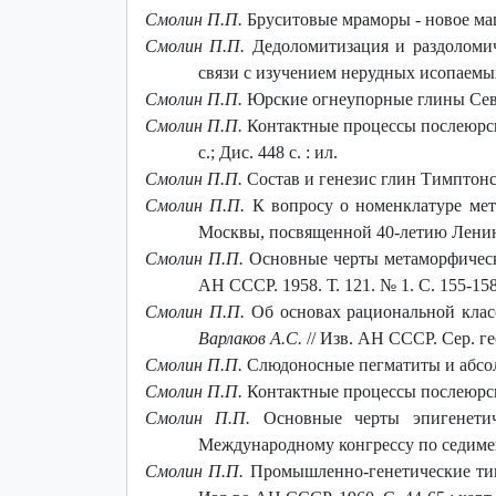
Смолин П.П.
Бруситовые мраморы - новое магн
Смолин П.П.
Дедоломитизация и раздоломич
связи с изучением нерудных исопаемых
Смолин П.П.
Юрские огнеупорные глины Север
Смолин П.П.
Контактные процессы послеюрских
с.; Дис. 448 с. : ил.
Смолин П.П.
Состав и генезис глин Тимптонс
Смолин П.П.
К вопросу о номенклатуре мет
Москвы, посвященной 40-летию Ленинск
Смолин П.П.
Основные черты метаморфическо
АН СССР. 1958. Т. 121. № 1. С. 155-158
Смолин П.П.
Об основах рациональной класс
Варлаков А.С.
// Изв. АН СССР. Сер. гео
Смолин П.П.
Слюдоносные пегматиты и абсолю
Смолин П.П.
Контактные процессы послеюрски
Смолин П.П.
Основные черты эпигенетиче
Международному конгрессу по седименто
Смолин П.П.
Промышленно-генетические типы