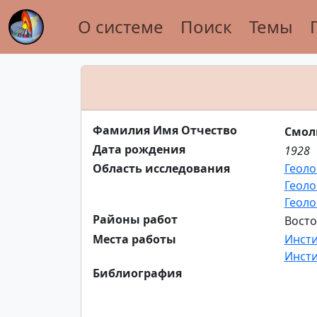
О системе
Поиск
Темы
Фамилия Имя Отчество
Смол
Дата рождения
1928
Область исследования
Геоло
Геоло
Геоло
Районы работ
Восто
Места работы
Инсти
Инсти
Библиография