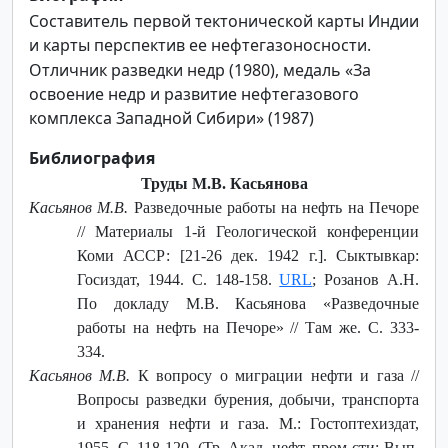
Составитель первой тектонической карты Индии
и карты перспектив ее нефтегазоносности.
Отличник разведки недр (1980), медаль «За
освоение недр и развитие нефтегазового
комплекса Западной Сибири» (1987)
Библиография
Труды М.В. Касьянова
Касьянов М.В.
Разведочные работы на нефть на Печоре
// Материалы 1-й Геологической конференции
Коми АССР: [21-26 дек. 1942 г.]. Сыктывкар:
Госиздат, 1944. С. 148-158.
URL
; Розанов А.Н.
По докладу М.В. Касьянова «Разведочные
работы на нефть на Печоре» // Там же. С. 333-
334.
Касьянов М.В.
К вопросу о миграции нефти и газа //
Вопросы разведки бурения, добычи, транспорта
и хранения нефти и газа. М.: Гостоптехиздат,
1955. С. 118-120. (Тр. Акад. нефт. пром-сти; Вып.