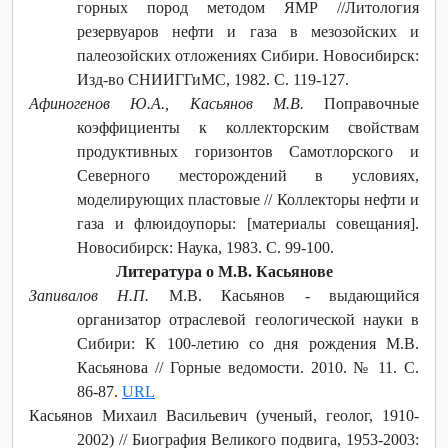
горных пород методом ЯМР //Литология
резервуаров нефти и газа в мезозойских и
палеозойских отложениях Сибири. Новосибирск:
Изд-во СНИИГГиМС, 1982. С. 119-127.
Афиногенов Ю.А., Касьянов М.В.
Поправочные
коэффициенты к коллекторским свойствам
продуктивных горизонтов Самотлорского и
Северного месторождений в условиях,
моделирующих пластовые // Коллекторы нефти и
газа и флюидоупоры: [материалы совещания].
Новосибирск: Наука, 1983. С. 99-100.
Литература о М.В. Касьянове
Запивалов Н.П.
М.В. Касьянов - выдающийся
организатор отраслевой геологической науки в
Сибири: К 100-летию со дня рождения М.В.
Касьянова // Горные ведомости. 2010. № 11. С.
86-87.
URL
Касьянов Михаил Васильевич (ученый, геолог, 1910-
2002) // Биография Великого подвига, 1953-2003: