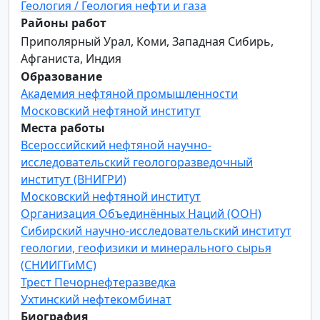
Геология / Геология нефти и газа
Районы работ
Приполярный Урал, Коми, Западная Сибирь,
Афганиста, Индия
Образование
Академия нефтяной промышленности
Московский нефтяной институт
Места работы
Всероссийский нефтяной научно-
исследовательский геологоразведочный
институт (ВНИГРИ)
Московский нефтяной институт
Организация Объединённых Наций (ООН)
Сибирский научно-исследовательский институт
геологии, геофизики и минерального сырья
(СНИИГГиМС)
Трест Печорнефтеразведка
Ухтинский нефтекомбинат
Биография