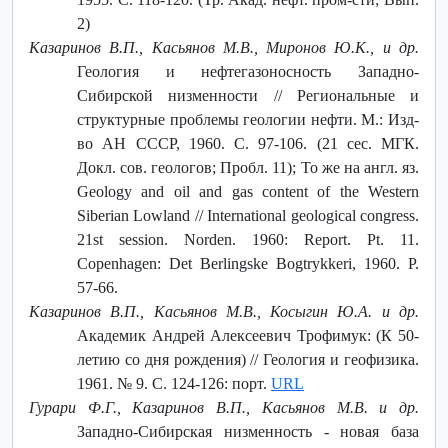
2)
Казаринов В.П., Касьянов М.В., Миронов Ю.К., и др.
Геология и нефтегазоносность Западно-
Сибирской низменности // Региональные и
структурные проблемы геологии нефти. М.: Изд-
во АН СССР, 1960. С. 97-106. (21 сес. МГК.
Докл. сов. геологов; Пробл. 11); То же на англ. яз.
Geology and oil and gas content of the Western
Siberian Lowland // International geological congress.
21st session. Norden. 1960: Report. Pt. 11.
Copenhagen: Det Berlingske Bogtrykkeri, 1960. P.
57-66.
Казаринов В.П., Касьянов М.В., Косыгин Ю.А. и др.
Академик Андрей Алексеевич Трофимук: (К 50-
летию со дня рождения) // Геология и геофизика.
1961. № 9. С. 124-126: порт.
URL
Гурари Ф.Г., Казаринов В.П., Касьянов М.В. и др.
Западно-Сибирская низменность - новая база