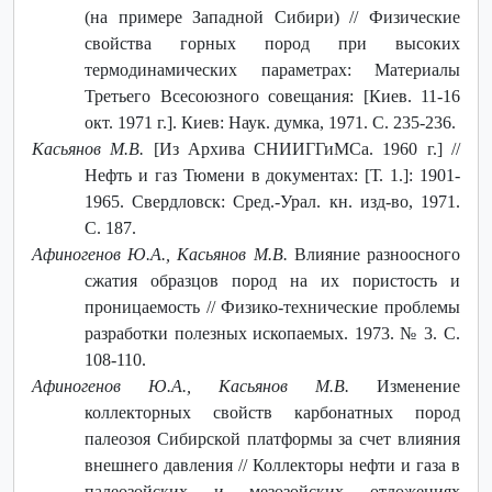
(на примере Западной Сибири) // Физические
свойства горных пород при высоких
термодинамических параметрах: Материалы
Третьего Всесоюзного совещания: [Киев. 11-16
окт. 1971 г.]. Киев: Наук. думка, 1971. С. 235-236.
Касьянов М.В.
[Из Архива СНИИГГиМСа. 1960 г.] //
Нефть и газ Тюмени в документах: [Т. 1.]: 1901-
1965. Свердловск: Сред.-Урал. кн. изд-во, 1971.
С. 187.
Афиногенов Ю.А., Касьянов М.В.
Влияние разноосного
сжатия образцов пород на их пористость и
проницаемость // Физико-технические проблемы
разработки полезных ископаемых. 1973. № 3. С.
108
-
110.
Афиногенов Ю.А., Касьянов М.В.
Изменение
коллекторных свойств карбонатных пород
палеозоя Сибирской платформы за счет влияния
внешнего давления // Коллекторы нефти и газа в
палеозойских и мезозойских отложениях