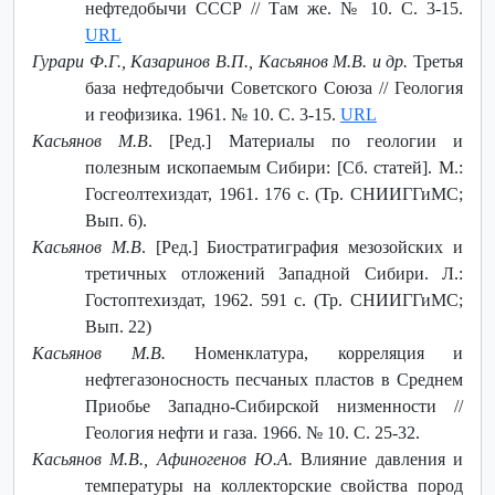
нефтедобычи СССР // Там же. № 10. С. 3-15.
URL
Гурари Ф.Г., Казаринов В.П., Касьянов М.В. и др.
Третья
база нефтедобычи Советского Союза // Геология
и геофизика. 1961. № 10. С. 3-15.
URL
Касьянов М.В
. [Ред.] Материалы по геологии и
полезным ископаемым Сибири: [Сб. статей]. М.:
Госгеолтехиздат, 1961. 176 с. (Тр. СНИИГГиМС;
Вып. 6).
Касьянов М.В
. [Ред.] Биостратиграфия мезозойских и
третичных отложений Западной Сибири. Л.:
Гостоптехиздат, 1962. 591 с. (Тр. СНИИГГиМС;
Вып. 22)
Касьянов М.В.
Номенклатура, корреляция и
нефтегазоносность песчаных пластов в Среднем
Приобье Западно-Сибирской низменности //
Геология нефти и газа. 1966. № 10. С. 25-32.
Касьянов М.В., Афиногенов Ю.А.
Влияние давления и
температуры на коллекторские свойства пород