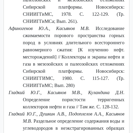
Сибирской платформы. Новосибирск:
СНИИГГиМС, 1978. С. 122-129. (Тр.
СНИИГГиМСа; Вып. 261).
Афиногенов Ю.А., Касьянов М.В.
Исследование
сжимаемости порового пространства горных
пород в условиях длительного всестороннего
равномерного сжатия: [К изучению нефт.
месторождений] // Коллекторы и экраны нефти и
газа в мезозойских и палеозойских отложениях
Сибирской платформы. Новосибирск:
СНИИГГИМС, 1980. С. 115-127. (Тр.
СНИИГГиМС; Вып. 280)
Гладкий Ю.Г., Касьянов М.В., Куландина Д.Н
.
Определение пористости терригенных
коллекторов нефти и газа // Там же. С. 128-132.
Гладкий Ю.Г., Душкин А.В., Подоплелов А.А., Касьянов
М.В
. Раздельное определение содержания воды и
углеводородов в неэкстрагированных образцах