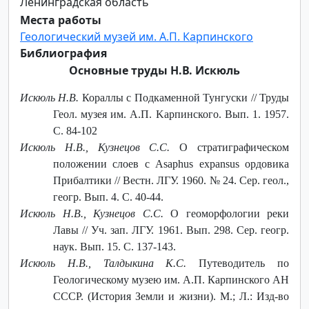
Ленинградская область
Места работы
Геологический музей им. А.П. Карпинского
Библиография
Основные труды Н.В. Искюль
Искюль Н.В.
Кораллы с Подкаменной Тунгуски // Труды
Геол. музея им. А.П. Kapпинского. Вып. 1. 1957.
C. 84-102
Искюль Н.В., Кузнецов С.С.
О стратиграфическом
положении слоев с Asaphus expansus ордовика
Прибалтики // Вестн. ЛГУ. 1960. № 24. Сер. геол.,
геогр. Вып. 4. С. 40-44.
Искюль Н.В., Кузнецов С.С.
О геоморфологии реки
Лавы // Уч. зап. ЛГУ. 1961. Вып. 298. Сер. геогр.
наук. Вып. 15. С. 137-143.
Искюль Н.В., Талдыкина К.С.
Путеводитель по
Геологическому музею им. А.П. Карпинского АН
СССР. (История Земли и жизни). М.; Л.: Изд-во