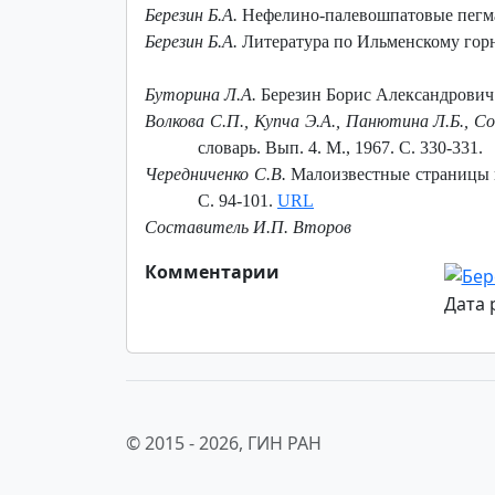
Березин Б.А.
Нефелино-палевошпатовые пегмати
Березин Б.А.
Литература по Ильменскому горно
Буторина Л.А.
Березин Борис Александрович (
Волкова С.П., Купча Э.А., Панютина Л.Б., С
словарь. Вып. 4. М., 1967. С. 330-331.
Чередниченко С.В.
Малоизвестные страницы и
С. 94-101.
URL
Составитель И.П. Второв
Комментарии
Дата 
© 2015 -
2026, ГИН РАН