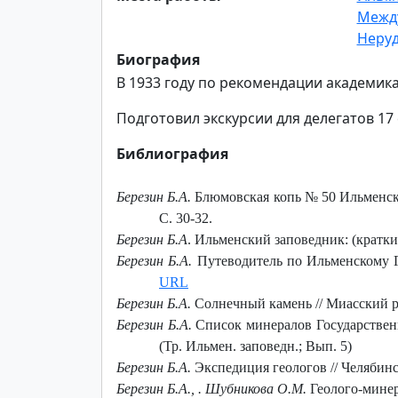
Между
Неруд
Биография
В 1933 году по рекомендации академик
Подготовил экскурсии для делегатов 17
Библиография
Березин Б.А.
Блюмовская копь № 50 Ильменског
С. 30-32.
Березин Б.А
. Ильменский заповедник: (краткий
Березин Б.А.
Путеводитель по Ильменскому Гос
URL
Березин Б.А.
Солнечный камень // Миасский ра
Березин Б.А.
Список минералов Государственн
(Тр. Ильмен. заповедн.; Вып. 5)
Березин Б.А.
Экспедиция геологов // Челябинс
Березин Б.А., . Шубникова О.М.
Геолого-минер