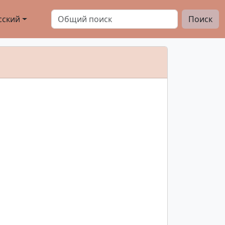
сский
Поиск