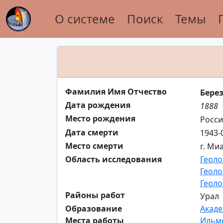
О системе
Поиск
Темы
Фамилия Имя Отчество
Бере
Дата рождения
1888
Место рождения
Росси
Дата смерти
1943-
Место смерти
г. Ми
Область исследования
Геоло
Геоло
Геоло
Районы работ
Урал
Образование
Акаде
Места работы
Ильме