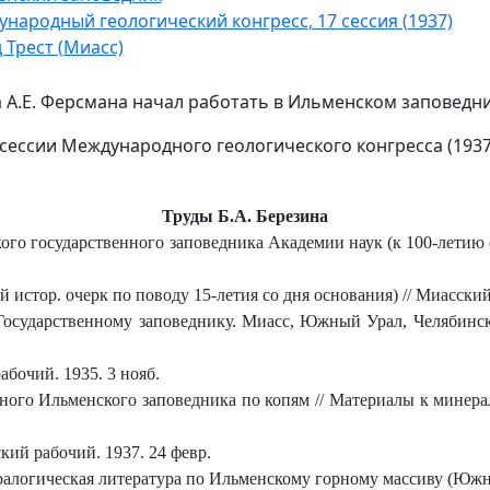
народный геологический конгресс, 17 сессия (1937)
 Трест (Миасс)
а А.Е. Ферсмана начал работать в Ильменском заповедн
 сессии Международного геологического конгресса (1937
Труды Б.А. Березина
о государственного заповедника Академии наук (к 100-летию со 
 истор. очерк по поводу 15-летия со дня основания) // Миасский
ударственному заповеднику. Миасс, Южный Урал, Челябинская обл
бочий. 1935. 3 нояб.
ого Ильменского заповедника по копям // Материалы к минерало
кий рабочий. 1937. 24 февр.
алогическая литература по Ильменскому горному массиву (Южный