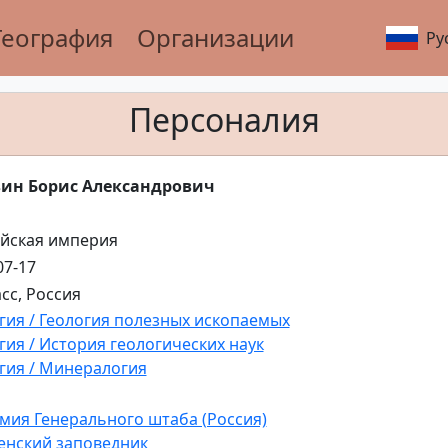
География
Организации
Ру
Персоналия
зин Борис Александрович
йская империя
07-17
асс, Россия
гия / Геология полезных ископаемых
гия / История геологических наук
гия / Минералогия
мия Генерального штаба (Россия)
нский заповедник