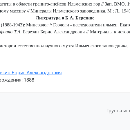
ты в области гранито-гнейсов Ильменских гор // Зап. ВМО. 1940
му массиву // Минералы Ильменского заповедника. М.; Л., 1949.
Литература о Б.А. Березине
1888-1943): Минералог // Геологи - исследователи ильмен. Екат
офиано Т.А.
Березин Борис Александрович // Материалы к исто
стории естественно-научного музея Ильменского заповедника, 
рождения: 1888
Группа ис