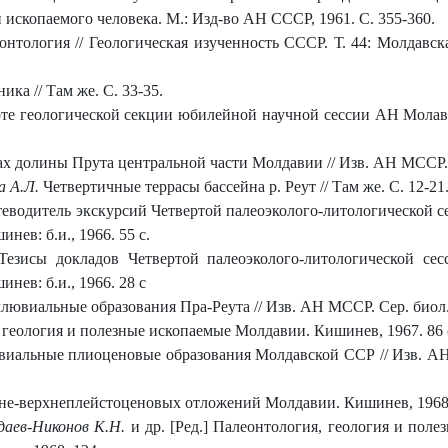
ископаемого человека. М.: Изд-во АН СССР, 1961. С. 355-360.
нтология // Геологическая изученность СССР. Т. 44: Молдавск
ка // Там же. С. 33-35.
те геологической секции юбилейной научной сессии АН Молавско
х долины Прута центральной части Молдавии // Изв. АН МССР. Се
а А.Л.
Четвертичные террасы бассейна р. Реут // Там же. С. 12-21
теводитель экскурсий Четвертой палеоэколого-литологической
ев: б.и., 1966. 55 с.
Тезисы докладов Четвертой палеоэколого-литологической с
ев: б.и., 1966. 28 с
ювиальные образования Пра-Реута // Изв. АН МССР. Сер. биол. и
 геология и полезные ископаемые Молдавии. Кишинев, 1967. 86 
альные плиоценовые образования Молдавской ССР // Изв. АН М
дне-верхнеплейстоценовых отложений Молдавии. Кишинев, 1968.
адаев-Никонов К.Н.
и др. [Ред.] Палеонтология, геология и пол