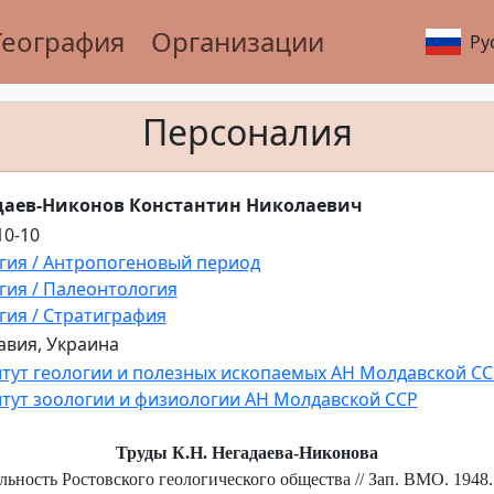
География
Организации
Ру
Персоналия
даев-Никонов Константин Николаевич
10-10
гия / Антропогеновый период
гия / Палеонтология
гия / Стратиграфия
вия, Украина
тут геологии и полезных ископаемых АН Молдавской С
тут зоологии и физиологии АН Молдавской ССР
Труды К.Н. Негадаева-Никонова
ьность Ростовского геологического общества // Зап. ВМО. 1948. Ч