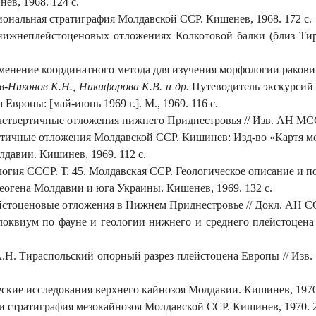
ев, 1968. 124 с.
иональная стратиграфия Молдавской ССР. Кишенев, 1968. 172 с.
нижнеплейстоценовых отложениях Колкотовой балки (близ Тира
енение координатного метода для изучения морфологии раковин о
в-Никонов К.Н., Никифорова К.В. и др.
Путеводитель экскурсий
Европы: [май-июнь 1969 г.]. М., 1969. 116 с.
етвертичные отложения нижнего Приднестровья // Изв. АН МССР. 
тичные отложения Молдавской ССР. Кишинев: Изд-во «Картя мол
давии. Кишинев, 1969. 112 с.
логия СССР. Т. 45. Молдавская ССР. Геологическое описание и по
еогена Молдавии и юга Украины. Кишенев, 1969. 132 с.
тоценовые отложения в Нижнем Приднестровье // Докл. АН СССР.
квиум по фауне и геологии нижнего и среднего плейстоцена 
.Н. Тираспольский опорный разрез плейстоцена Европы // Изв. 
ские исследования верхнего кайнозоя Молдавии. Кишинев, 1970.
и стратиграфия мезокайнозоя Молдавской ССР. Кишинев, 1970. 2