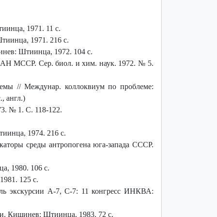
инца, 1971. 11 с.
иинца, 1971. 216 с.
ев: Штиинца, 1972. 104 с.
АН МССР. Сер. биол. и хим. наук. 1972. № 5.
емы // Междунар. коллоквиум по проблеме:
, англ.)
. № 1. С. 118-122.
инца, 1974. 216 с.
каторы среды антропогена юга-запада СССР.
, 1980. 106 с.
981. 125 с.
ль экскурсии А-7, С-7: 11 конгресс ИНКВА:
и. Кишинев: Штиинца, 1983. 72 с.