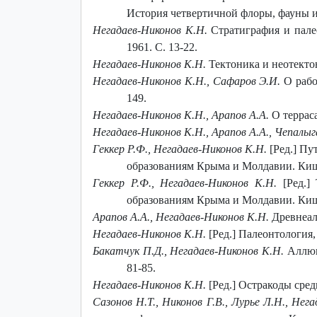
История четвертичной флоры, фауны и 
Негадаев-Никонов К.Н.
Стратиграфия и палео
1961. С. 13-22.
Негадаев-Никонов К.Н.
Тектоника и неотектони
Негадаев-Никонов К.Н., Сафаров Э.И.
О рабо
149.
Негадаев-Никонов К.Н., Арапов А.А.
О терраса
Негадаев-Никонов К.Н., Арапов А.А., Чепалыг
Геккер Р.Ф., Негадаев-Никонов К.Н.
[Ред.] Пу
образованиям Крыма и Молдавии. Кишин
Геккер Р.Ф., Негадаев-Никонов К.Н.
[Ред.] 
образованиям Крыма и Молдавии. Кишин
Арапов А.А., Негадаев-Никонов К.Н.
Древнеалл
Негадаев-Никонов К.Н.
[Ред.] Палеонтология,
Бакатчук П.Д., Негадаев-Никонов К.Н.
Аллюви
81-85.
Негадаев-Никонов К.Н.
[Ред.] Остракоды сре
Сазонов Н.Т., Никонов Г.В., Лурье Л.Н., Нег