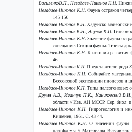
ВасиленкоВ.П., Негадаев-Никонов К.Н.
Нижний
Негадаев-Никонов К.Н.
Фауна остракод четвер
145-156.
Негадаев-Никонов К.Н.
Хадунско-майеопские с
Негадаев-Никонов К.Н., Янулов К.П.
Гипсоносн
Негадаев-Никонов К.Н.
Значение фауны остр
совещание: Секция фауны: Тезисы докла
Негадаев-Никонов К.Н.
К истории развития фа
46.
Негадаев-Никонов К.Н.
Представители рода
Z
Негадаев-Никонов К.Н.
Собирайте материалы
Всесоюзной экспедиции пионеров и шко
Негадаев-Никонов К.Н.
Типы палеогеновых оса
Друмя А.В., Иванчук П.К., Каниковский В.И.
области // Изв. АН МССР. Сер. биол. и 
Негадаев-Никонов К.Н.
Гидрогеология и инж
Кишенев, 1961. С. 43-44.
Негадаев-Никонов К.Н.
О значении фауны 
платформы // Материалы Всесоюзного