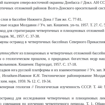
 палеоцен северо-восточной окраины Донбасса // Докл. АН СССР.
тичных отложений районов Волго-Донского оросительной системы
лои в бассейне Нижнего Дона // Там же. С. 77-81.
ые осадки Молдавии // Уч. зап. Кишенев. ун-та. 1957. Т. 27. С. 
акод для стратиграции четвертичных и плиоценовых отложений 
дов. М., 1957. С. 37-38.
уны остракод в четвертичных бассейнах Северного Прикаспия // 
ymnocythere
из плиоценовых и четвертичных отложений бассейна
 о геологическом прошлом, о природных богатствах недр наш
льников. Кишенев: Партиздат, 1957. С. 17-18.
дков юга русской платформы и их взаимоотншение // Уч. зап. Киш
, Негадаев-Никонов К.Н.
Тектоническое районирование Молда
хим. наук. 1959. № 12. С. 19-34.
енерная геология // Геологическая изученность СССР. Т. 44:
остракод для исследования четвертичных и плиоценовых лим
 совещания по изучению четвертичного периода. Т. 1. Общи