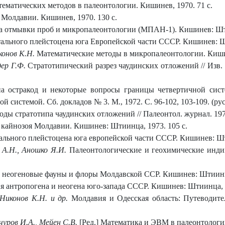
ематических методов в палеонтологии. Кишинев, 1970. 71 с.
 Молдавии. Кишинев, 1970. 130 с.
 отмывки проб и микропалеонтологии (МПАН-1). Кишинев: Шти
льного плейстоцена юга Европейской части СССР. Кишинев: Шт
конов К.Н.
Математические методы в микропалеонтологии. Кишин
ер Г.Ф.
Стратотипический разрез чаудинских отложений // Изв. 
а остракод и некоторые вопросы границы четвертичной сист
системой. Сб. докладов № 3. М., 1972. С. 96-102, 103-109. (рус.
ды стратотипа чаудинских отложений // Палеонтол. журнал. 1973
 кайнозоя Молдавии. Кишинев: Штиинца, 1973. 105 с.
льного плейстоцена юга европейской части СССР. Кишинев: Шти
 А.Н., Аношко Я.И.
Палеонтологические и геохимические инди
и неогеновые фауны и флоры Молдавской ССР. Кишинев: Штиинца
я антропогена и неогена юго-запада СССР. Кишинев: Штиинца, 1
Никонов К.Н. и др.
Молдавия и Одесская область: Путеводите
уров И.А., Мейен С.В.
[Ред.] Математика и ЭВМ в палеонтологи