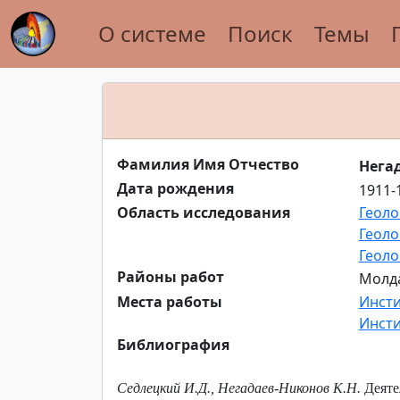
О системе
Поиск
Темы
Фамилия Имя Отчество
Нега
Дата рождения
1911-
Область исследования
Геоло
Геоло
Геоло
Районы работ
Молда
Места работы
Инсти
Инсти
Библиография
Седлецкий И.Д., Негадаев-Никонов К.Н.
Деятел