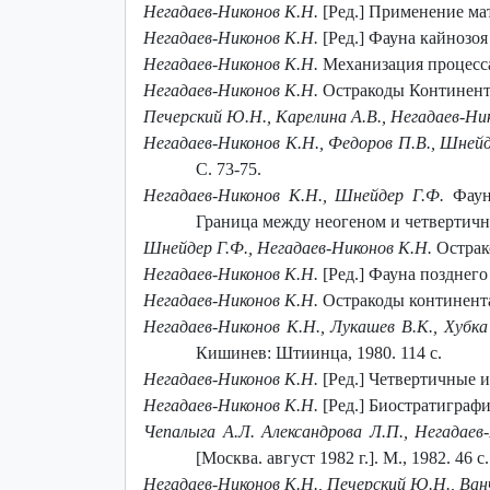
Негадаев-Никонов К.Н.
[Ред.] Применение мат
Негадаев-Никонов К.Н.
[Ред.] Фауна кайнозоя
Негадаев-Никонов К.Н.
Механизация процесса
Негадаев-Никонов К.Н.
Остракоды Континента
Печерский Ю.Н., Карелина А.В., Негадаев-Ни
Негадаев-Никонов К.Н., Федоров П.В., Шнейд
С. 73-75.
Негадаев-Никонов К.Н., Шнейдер Г.Ф.
Фаун
Граница между неогеном и четвертичной 
Шнейдер Г.Ф., Негадаев-Никонов К.Н.
Острако
Негадаев-Никонов К.Н.
[Ред.] Фауна позднего
Негадаев-Никонов К.Н.
Остракоды континента
Негадаев-Никонов К.Н., Лукашев В.К., Хубка
Кишинев: Штиинца, 1980. 114 с.
Негадаев-Никонов К.Н.
[Ред.] Четвертичные 
Негадаев-Никонов К.Н.
[Ред.] Биостратиграфи
Чепалыга А.Л. Александрова Л.П., Негадаев-
[Москва. август 1982 г.]. М., 1982. 46 с.
Негадаев-Никонов К.Н., Печерский Ю.Н., Ванч