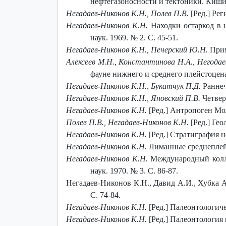
нефтегазоносности и тектоники. Кишин
Негадаев-Никонов К.Н., Полев П.В.
[Ред.] Рег
Негадаев-Никонов К.Н.
Находки остаркод в 
наук. 1969. № 2. С. 45-51.
Негадаев-Никонов К.Н., Печерский Ю.Н.
Прим
Алексеев М.Н., Константинова Н.А., Негодае
фауне нижнего и среднего плейстоцена 
Негадаев-Никонов К.Н., Букатчук П.Д.
Раннеч
Негадаев-Никонов К.Н., Яновский П.В.
Четвер
Негадаев-Никонов К.Н.
[Ред.] Антропоген Мол
Полев П.В., Негадаев-Никонов К.Н.
[Ред.] Гео
Негадаев-Никонов К.Н.
[Ред.] Стратиграфия н
Негадаев-Никонов К.Н.
Лиманные среднеплейс
Негадаев-Никонов К.Н.
Международный колло
наук. 1970. № 3. С. 86-87.
Негадаев-Никонов К.Н., Давид А.И., Хубка А
С. 74-84.
Негадаев-Никонов К.Н.
[Ред.] Палеонтологиче
Негадаев-Никонов К.Н.
[Ред.] Палеонтология 