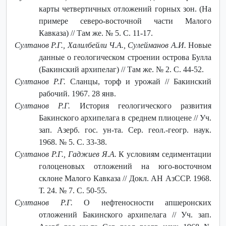
карты четвертичных отложений горных зон. (На
примере северо-восточной части Малого
Кавказа) // Там же. № 5. С. 11-17.
Султанов Р.Г., Халилбейли Ч.А., Сулейманов А.И.
Новые
данные о геологическом строении острова Булла
(Бакинский архипелаг) // Там же. № 2. С. 44-52.
Султанов Р.Г.
Сланцы, торф и урожай // Бакинский
рабочий. 1967. 28 янв.
Султанов Р.Г.
История геологического развития
Бакинского архипелага в среднем плиоцене // Уч.
зап. Азерб. гос. ун-та. Сер. геол.-геогр. наук.
1968. № 5. С. 33-38.
Султанов Р.Г., Гаджиев Я.А.
К условиям седиментации
голоценовых отложений на юго-восточном
склоне Малого Кавказа // Докл. АН АзССР. 1968.
Т. 24. № 7. С. 50-55.
Султанов Р.Г.
О нефтеносности апшеронских
отложений Бакинского архипелага // Уч. зап.