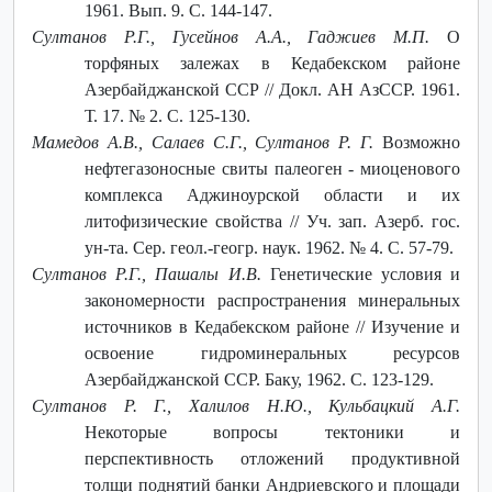
1961. Вып. 9. С. 144-147.
Султанов Р.Г., Гусейнов А.А., Гаджиев М.П.
О
торфяных залежах в Кедабекском районе
Азербайджанской ССР // Докл. АН АзССР. 1961.
Т. 17. № 2. С. 125-130.
Мамедов А.В., Салаев С.Г., Султанов Р. Г.
Возможно
нефтегазоносные свиты палеоген - миоценового
комплекса Аджиноурской области и их
литофизические свойства // Уч. зап. Азерб. гос.
ун-та. Сер. геол.-геогр. наук. 1962. № 4. С. 57-79.
Султанов Р.Г., Пашалы И.В.
Генетические условия и
закономерности распространения минеральных
источников в Кедабекском районе // Изучение и
освоение гидроминеральных ресурсов
Азербайджанской ССР. Баку, 1962. С. 123-129.
Султанов Р. Г., Халилов Н.Ю., Кульбацкий А.Г.
Некоторые вопросы тектоники и
перспективность отложений продуктивной
толщи поднятий банки Андриевского и площади