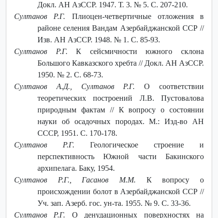
Докл. АН АзССР. 1947. Т. 3. № 5. С. 207-210.
Султанов Р.Г.
Плиоцен-четвертичные отложения в
районе селения Вандам Азербайджанской ССР //
Изв. АН АзССР. 1948. № 1. С. 85-93.
Султанов Р.Г.
К сейсмичности южного склона
Большого Кавказского хребта // Докл. АН АзССР.
1950. № 2. С. 68-73.
Султанов А.Д., Султанов Р.Г.
О соответствии
теоретических построений Л.В. Пустовалова
природным фактам // К вопросу о состоянии
науки об осадочных породах. М.: Изд-во АН
СССР, 1951. С. 170-178.
Султанов Р.Г.
Геологическое строение и
перспективность Южной части Бакинского
архипелага. Баку, 1954.
Султанов Р.Г., Гасанов М.М.
К вопросу о
происхождении болот в Азербайджанской ССР //
Уч. зап. Азерб. гос. ун-та. 1955. № 9. С. 33-36.
Султанов Р.Г.
О денудационных поверхностях на