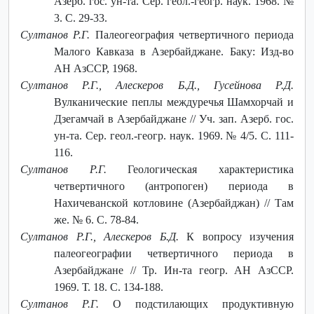
Азерб. гос. ун-та. Сер. геол.-геогр. наук. 1968. №
3. С. 29-33.
Султанов Р.Г.
Палеогеография четвертичного периода
Малого Кавказа в Азербайджане. Баку: Изд-во
АН АзССР, 1968.
Султанов Р.Г., Алескеров Б.Д., Гусейнова Р.Д.
Вулканические пеплы междуречья Шамхорчай и
Дзегамчай в Азербайджане //
Уч. зап. Азерб. гос.
ун-та. Сер. геол.-геогр. наук. 1969. № 4/5.
С. 111-
116.
Султанов Р.Г.
Геологическая характеристика
четвертичного (антропоген) периода в
Нахичеванской котловине (Азербайджан) // Там
же. № 6. С. 78-84.
Султанов Р.Г., Алескеров Б.Д.
К вопросу изучения
палеогеографии четвертичного периода в
Азербайджане // Тр. Ин-та геогр. АН АзССР.
1969. Т. 18. С. 134-188.
Султанов Р.Г.
О подстилающих продуктивную