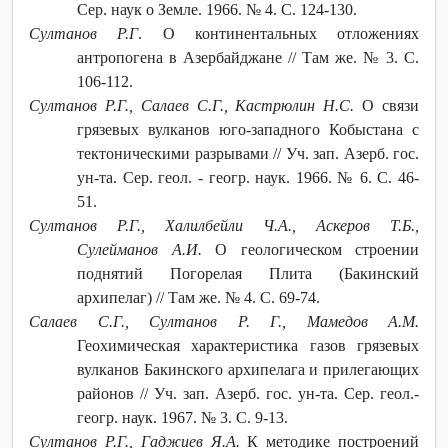
Сер. наук о Земле. 1966. № 4. С. 124-130.
Султанов Р.Г
. О континентальных отложениях
антропогена в Азербайджане // Там же. № 3. С.
106-112.
Султанов Р.Г., Салаев С.Г., Кастрюлин Н.С.
О связи
грязевых вулканов юго-западного Кобыстана с
тектоническими разрывами // Уч. зап. Азерб. гос.
ун-та. Сер. геол. - геогр. наук. 1966. № 6. С. 46-
51.
Султанов Р.Г., Халилбейли Ч.А., Аскеров Т.Б.,
Сулейманов А.И.
О геологическом строении
поднятий Погорелая Плита (Бакинский
архипелаг) // Там же. № 4. С. 69-74.
Салаев С.Г., Султанов Р. Г., Мамедов А.М.
Геохимическая характеристика газов грязевых
вулканов Бакинского архипелага и прилегающих
районов // Уч. зап. Азерб. гос. ун-та. Сер. геол.-
геогр. наук. 1967. № 3. С. 9-13.
Султанов Р.Г., Гаджиев Я.А.
К методике построений