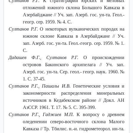
Султанов Р.Г.
К стратиграфии юрских и меловых
отложений южного склона Большого Кавказа в
Азербайджане // Уч. зап. Азерб. гос. ун-та. Геол.-
геогр. сер. 1959. № 4. С.
Султанов Р.Г.
О некоторых вулканических породах на
южном склоне Кавказа в Азербайджане // Уч.
зап. Азерб. гос. ун-та. Геол.-геогр. сер. 1959. № 1.
С.
Дадашев Ф.Г., Султанов Р.Г.
О происхождении
островов Бакинского архипелага // Уч. зап.
Азерб. гос. ун-та. Сер. геол.- геогр. наук. 1960. №
1. С. 37-45.
Султанов Р.Г., Пашалы И.В.
Генетические условия и
закономерности распределения минеральных
источников в Кедабекском районе // Докл. АН
АзССР. 1961. Т. 17. № 5. С. 395-399.
Султанов Р.Г., Гаджиев М.П.
К вопросу о древнем
оледенении северо-восточного склона Малого
Кавказа // Тр. Тбилис. н.-и. гидрометеорол. ин-та.