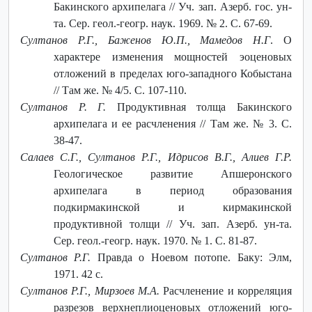
Бакинского архипелага // Уч. зап. Азерб. гос. ун-
та. Сер. геол.-геогр. наук. 1969. № 2. С. 67-69.
Султанов Р.Г., Баженов Ю.П., Мамедов Н.Г
. О
характере изменения мощностей эоценовых
отложений в пределах юго-западного Кобыстана
// Там же. № 4/5. С. 107-110.
Султанов Р. Г.
Продуктивная толща Бакинского
архипелага и ее расчленения // Там же. № 3. С.
38-47.
Салаев С.Г., Султанов Р.Г., Идрисов В.Г., Алиев Г.Р.
Геологическое развитие Апшеронского
архипелага в период образования
подкирмакинской и кирмакинской
продуктивной толщи // Уч. зап. Азерб. ун-та.
Сер. геол.-геогр. наук. 1970. № 1. С. 81-87.
Султанов Р.Г.
Правда о Ноевом потопе. Баку: Элм,
1971. 42 с.
Султанов Р.Г., Мирзоев М.А.
Расчленение и корреляция
разрезов верхнеплиоценовых отложений юго-