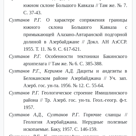
южном склоне Большого Кавказа // Там же. № 7.
С. 37-43.
Султанов Р.Г.
О характере сопряжения границы
южного склона Большого Кавказа с
примыкающей Алазано-Автаранской подгорной
долиной в Азербайджане // Докл. АН АзССР.
1955. Т. 11. № 9. С. 617-621.
Султанов Р.Г.
Особенности тектоники Бакинского
архипелага // Там же. № 6. С. 385-388.
Султанов Р.Г., Керимов А.Д.
Дациты и андезиты в
Белоканском районе Азербайджана // Уч. зап.
Азерб. гос. ун-та. 1956. № 12. С. 55-64.
Султанов Р.Г.
Геологическое строение Имишлинского
района // Тр. Азерб. гос. ун-та. Геол.-геогр. ф-т.
1957.
Султанов А.Д., Султанов Р.Г
. Горючие сланцы //
Геология Азербайджана. Нерудные полезные
ископаемые. Баку, 1957. С. 146-159.