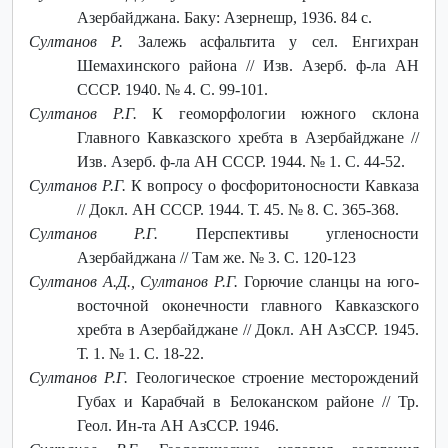
Азербайджана. Баку: Азернешр, 1936. 84 с.
Султанов Р.
Залежь асфальтита у сел. Енгихран
Шемахинского района // Изв. Азерб. ф-ла АН
СССР. 1940. № 4. С. 99-101.
Султанов Р.Г.
К геоморфологии южного склона
Главного Кавказского хребта в Азербайджане //
Изв. Азерб. ф-ла АН СССР. 1944. № 1. С. 44-52.
Султанов Р.Г.
К вопросу о фосфоритоносности Кавказа
// Докл. АН СССР. 1944. Т. 45. № 8. С. 365-368.
Султанов Р.Г.
Перспективы угленосности
Азербайджана // Там же. № 3. С. 120-123
Султанов А.Д., Султанов Р.Г.
Горючие сланцы на юго-
восточной оконечности главного Кавказского
хребта в Азербайджане // Докл. АН АзССР. 1945.
Т. 1. № 1. С. 18-22.
Султанов Р.Г.
Геологическое строение месторождений
Губах и Карабчай в Белоканском районе // Тр.
Геол. Ин-та АН АзССР. 1946.