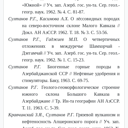
«Южной» // Уч. зап. Азерб. гос. ун-та. Сер. геол.-
геогр. наук. 1962. № 4. С. 81-87.
Султанов Р.Г., Касимова А.Х.
О лёссовидных породах
на северо-восточном склоне Малого Кавказа //
Докл. АН АзССР. 1962. Т. 18. № 3. С. 53-56.
Султанов Р.Г., Гаджиев М.П.
О четвертичных
отложениях в междуречье Шамхорчай -
Дзегамчай // Уч. зап. Азерб. гос. ун-та. Сер. геол.-
геогр. наук. 1962. № 1. С. 15-23.
Султанов Р.Г.
Биогенные горные породы в
Азербайджанской ССР // Нефтяные удобрения и
стимуляторы. Баку, 1963. С. 69-75.
Султанов Р.Г
. Геолого-геоморфологическое строение
южного склона Большого Кавказа в
Азербайджане // Тр. Ин-та географии АН АзССР.
Т. 11. 1963. С. 5-39.
Кравчинский З.Я., Султанов Р.Г
. Грязевой вулканизм и
нефтеносность Апшеронского порога // Уч. зап.