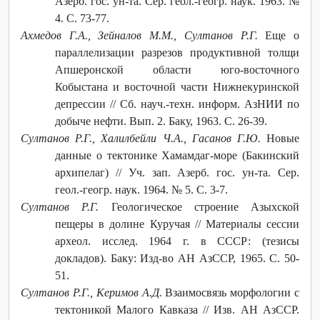
Азерб. гос. ун-та. Сер. геол.-геогр. наук. 1963. №
4. С. 73-77.
Ахмедов Г.А., Зейналов М.М., Султанов Р.Г.
Еще о
параллелизации разрезов продуктивной толщи
Апшеронской области юго-восточного
Кобыстана и восточной части Нижнекуринской
депрессии // Сб. науч.-техн. информ. АзНИИ по
добыче нефти. Вып. 2. Баку, 1963. С. 26-39.
Султанов Р.Г., Халилбейли Ч.А., Гасанов Г.Ю.
Новые
данные о тектонике Хамамдаг-море (Бакинский
архипелаг) // Уч. зап. Азерб. гос. ун-та. Сер.
геол.-геогр. наук. 1964. № 5. С. 3-7.
Султанов Р.Г.
Геологическое строение Азыхской
пещеры в долине Куручая // Материалы сессии
археол. исслед. 1964 г. в СССР: (тезисы
докладов). Баку: Изд-во АН АзССР, 1965. С. 50-
51.
Султанов Р.Г., Керимов А.Д.
Взаимосвязь морфологии с
тектоникой Малого Кавказа // Изв. АН АзССР.