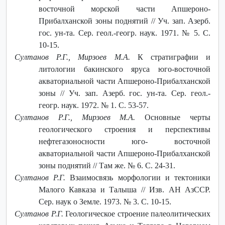
восточной морской части Апшероно-
Прибалханской зоны поднятий // Уч. зап. Азерб.
гос. ун-та. Сер. геол.-геогр. наук. 1971. № 5. С.
10-15.
Султанов Р.Г., Мирзоев М.А.
К стратиграфии и
литологии бакинского яруса юго-восточной
акваториальной части Апшероно-Прибалханской
зоны // Уч. зап. Азерб. гос. ун-та. Сер. геол.-
геогр. наук. 1972. № 1. С. 53-57.
Султанов Р.Г., Мирзоев М.А.
Основные черты
геологического строения и перспективы
нефтегазоносности юго- восточной
акваториальной части Апшероно-Прибалханской
зоны поднятий // Там же. № 6. С. 24-31.
Султанов Р.Г.
Взаимосвязь морфологии и тектоники
Малого Кавказа и Талыша // Изв. АН АзССР.
Сер. наук о Земле. 1973. № 3. С. 10-15.
Султанов Р.Г.
Геологическое строение палеолитических