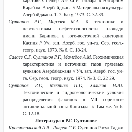
карстовых пещер Азыха и Таглара в Нагорном
Карабахе Азербайджана // Материальная культура
Азербайджана. Т. 7. Баку, 1973. С. 32-39.
Султанов Р.Г., Мирзоев М.А.
К тектонике и
перспективам нефтегазоносности площади
имени Баринова в юго-восточной акватории
Каспия // Уч. зап. Азерб. гос. ун-та. Сер. геол.-
геогр. наук. 1973. № 6. С. 18-24.
Салаев С.Г. Султанов Р.Г., Мамедов А.М
. Геохимическая
характеристика и источники газов грязевых
вулканов Азербайджана // Уч. зап. Азерб. гос. ун-
та. Сер. геол.-геогр. наук. 1974. № 3. С. 22-29.
Султанов Р.Г., Мехтиев П.Г., Халилов Н.Ю.
Тектонические и гидрогеологические условия
распределения флюидов в VII горизонте
антиклинальной зоны Канизадаг // Там же. № 6.
С. 12-18.
Литература о Р.Г. Султанове
Краснопольский А.В., Лавров С.Б.
Султанов Расул Гаджи