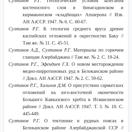
Султанов Р.Г.
Геологические условия залегания
костеносного слоя в бинагадинском и
кирмакинском «кладбищах» Апшерона // Изв.
АН АзССP. 1947. № 6. С. 60-67.
Султанов Р.Г.
К геологии среднего яруса древне
каспийских отложений в окрестностях Баку //
Там же. № 11. С. 45-51.
Султанов А.Д., Султанов Р.Г
. Материалы по горючим
сланцам Азербайджана // Там же. № 2. С. 19-24.
Султанов Р.Г., Эфендиев Г.Х.
О новом месторождении
медно-пирротиновых руд в Белоканском районе
// Докл. АН АзССР. 1947. № 2. С. 59-62.
Султанов Р.Г., Халилов Д.М.
О присутствии сарматских
отложений на юго-восточной оконечности
Большого Кавказского хребта в Исмаилинском
районе // Докл. АН АзССР. 1947. Т. 3. № 10. С.
445-449.
Султанов Р.Г.
О тектонике и рудных поясах в
Белоканском районе Азербайджанской ССР //