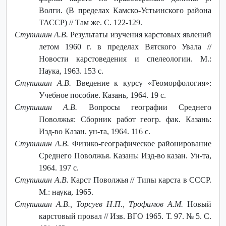
Волги. (В пределах Камско-Устьинского района
ТАССР) // Там же. С. 122-129.
Ступишин А.В.
Результаты изучения карстовых явлений
летом 1960 г. в пределах Вятского Увала //
Новости карстоведения и спелеологии. М.:
Наука, 1963. 153 с.
Ступишин А.В.
Введение к курсу «Геоморфология»:
Учебное пособие. Казань, 1964. 19 с.
Ступишин А.В.
Вопросы географии Среднего
Поволжья: Сборник работ геогр. фак. Казань:
Изд-во Казан. ун-та, 1964. 116 с.
Ступишин А.В.
Физико-географическое районирование
Среднего Поволжья. Казань: Изд-во казан. Ун-та,
1964. 197 с.
Ступишин А.В.
Карст Поволжья // Типы карста в СССР.
М.: наука, 1965.
Ступишин А.В., Торсуев Н.П., Трофимов А.М.
Новый
карстовый провал // Изв. ВГО 1965. Т. 97. № 5. С.