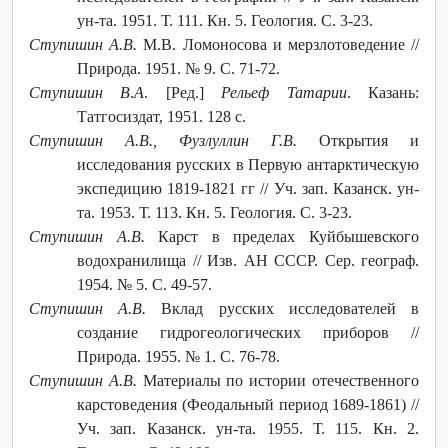
ун-та. 1951. Т. 111. Кн. 5. Геология. С. 3-23.
Ступишин А.В.
М.В. Ломоносова и мерзлотоведение //
Природа. 1951. № 9. С. 71-72.
Ступишин
В
.
А
. [Ред.]
Рельеф Татарии
. Казань:
Татгосиздат, 1951. 128 с.
Ступишин А.В., Фузлуллин Г.В.
Открытия и
исследования русских в Первую антарктическую
экспедицию 1819-1821 гг // Уч. зап. Казанск. ун-
та. 1953. Т. 113. Кн. 5. Геология. С. 3-23.
Ступишин А.В.
Карст в пределах Куйбышевского
водохранилища // Изв. АН СССР. Сер. географ.
1954. № 5. С. 49-57.
Ступишин А.В.
Вклад русских исследователей в
создание гидрогеологических приборов //
Природа. 1955. № 1. С. 76-78.
Ступишин А.В.
Материалы по истории отечественного
карстоведения (Феодальный период 1689-1861) //
Уч. зап. Казанск. ун-та. 1955. Т. 115. Кн. 2.