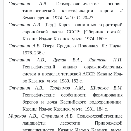
Ступишин А.В.
Геоморфологические основы
типологической классификации карста //
Землеведение. 1974. № 10. С. 20-27.
Ступишин А.В.
[Ред.] Карст равнинных территорий
европейской части СССР: [Сборник статей].
Казань: Изд-во Казанск. ун-та, 1974. 160 с.
Ступишин А.В
. Озера Среднего Поволжья. Л.: Наука,
1976. 236 с.
Ступишин А.В., Дуглав В.А., Лаптева Н.Н.
Географический анализ овражно-балочных
систем в пределах татарской АССР. Казань: Изд-
во Казанск. ун-та, 1980. 152 с.
Ступишин А.В., Трофимов А.М., Широков В.М.
Географические особенности формирования
берегов и ложа Каспийского водохранилища.
Казань: Изд-во Казанск. ун-та, 1981. 184 с.
Миронов А.В., Ступишин А.В.
Сельскохозяйственные
ландшафты лесостепи Приволжской
возвышенности. Казань: Изд-во Казанск. ун-та,