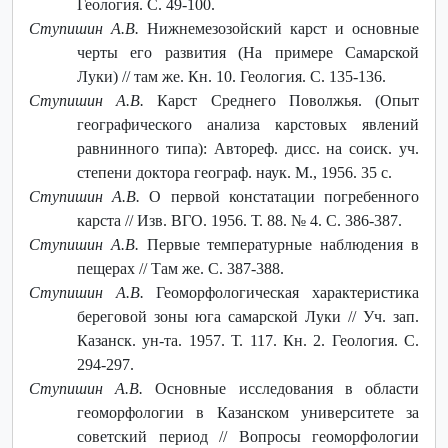
Геология. С. 49-100.
Ступишин А.В.
Нижнемезозойский карст и основные
черты его развития (На примере Самарской
Луки) // там же. Кн. 10. Геология. С. 135-136.
Ступишин А.В.
Карст Среднего Поволжья. (Опыт
географического анализа карстовых явлений
равнинного типа): Автореф. дисс. на соиск. уч.
степени доктора географ. наук. М., 1956. 35 с.
Ступишин А.В.
О первой констатации погребенного
карста // Изв. ВГО. 1956. Т. 88. № 4. С. 386-387.
Ступишин А.В.
Первые температурные наблюдения в
пещерах // Там же. С. 387-388.
Ступишин А.В.
Геоморфологическая характеристика
береговой зоны юга самарской Луки // Уч. зап.
Казанск. ун-та. 1957. Т. 117. Кн. 2. Геология. С.
294-297.
Ступишин А.В.
Основные исследования в области
геоморфологии в Казанском университете за
советский период // Вопросы геоморфологии