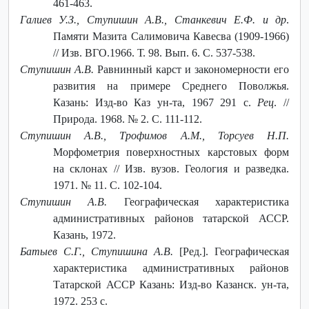
461-463.
Галиев У.З., Ступишин А.В., Станкевич Е.Ф. и др
.
Памяти Мазита Салимовича Кавесва (1909-1966)
// Изв. ВГО.1966. Т. 98. Вып. 6. С. 537-538.
Ступишин А.В.
Равнинный карст и закономерности его
развития на примере Среднего Поволжья.
Казань: Изд-во Каз ун-та, 1967 291 с.
Рец
. //
Природа. 1968. № 2. С. 111-112.
Ступишин А.В., Трофимов А.М., Торсуев Н.П.
Морфометрия поверхностных карстовых форм
на склонах // Изв. вузов. Геология и разведка.
1971. № 11. С. 102-104.
Ступишин А.В.
Географическая характеристика
административных районов татарской АССР.
Казань, 1972.
Батыев С.Г., Ступишина А.В.
[Ред.]. Географическая
характеристика административных районов
Татарской АССР Казань: Изд-во Казанск. ун-та,
1972. 253 с.