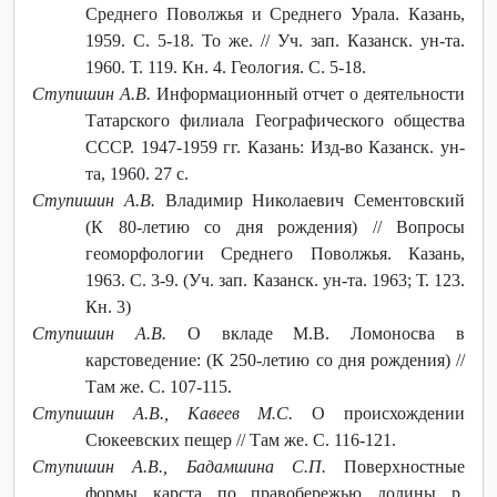
Среднего Поволжья и Среднего Урала. Казань,
1959. С. 5-18. То же. // Уч. зап. Казанск. ун-та.
1960. Т. 119. Кн. 4. Геология. С. 5-18.
Ступишин А.В.
Информационный отчет о деятельности
Татарского филиала Географического общества
СССР. 1947-1959 гг. Казань: Изд-во Казанск. ун-
та, 1960. 27 с.
Ступишин А.В.
Владимир Николаевич Сементовский
(К 80-летию со дня рождения) // Вопросы
геоморфологии Среднего Поволжья. Казань,
1963. С. 3-9. (Уч. зап. Казанск. ун-та. 1963; Т. 123.
Кн. 3)
Ступишин А.В.
О вкладе М.В. Ломоносва в
карстоведение: (К 250-летию со дня рождения) //
Там же. С. 107-115.
Ступишин А.В., Кавеев М.С.
О происхождении
Сюкеевских пещер // Там же. С. 116-121.
Ступишин А.В., Бадамшина С.П.
Поверхностные
формы карста по правобережью долины р.