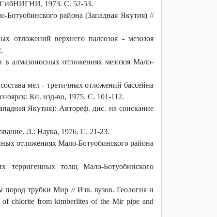
апСибНИГНИ, 1973. С. 52-53.
Ботуобинского района (Западная Якутия) //
ых отложений верхнего палеозоя - мезозоя
.
в в алмазоносных отложениях мезозоя Мало-
состава мел - третичных отложений бассейна
оярск: Кн. изд-во, 1975. С. 101-112.
адная Якутия): Автореф. дис. на соискание
ание. Л.: Наука, 1976. С. 21-23.
енных отложениях Мало-Ботуобинского района
их терригенных толщ Мало-Ботуобинского
пород трубки Мир // Изв. вузов. Геология и
 of chlorite from kimberlites of the Mir pipe and