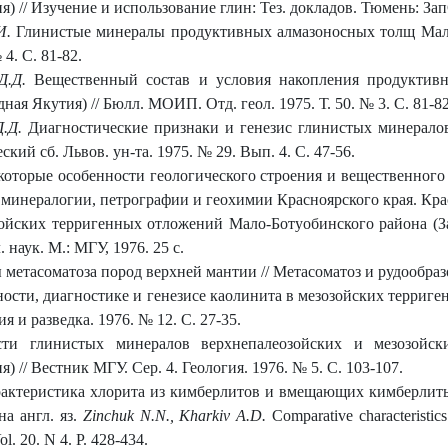
я) // Изучение и использование глин: Тез. докладов. Тюмень: З
И.
Глинистые минералы продуктивных алмазоносных толщ Мало-
4. С. 81-82.
Д.Д.
Вещественный состав и условия накопления продуктивн
ная Якутия) // Бюлл. МОИП. Отд. геол. 1975. Т. 50. № 3. С. 81-82
Д.Д.
Диагностические признаки и генезис глинистых минерало
кий сб. Львов. ун-та. 1975. № 29. Вып. 4. С. 47-56.
оторые особенности геологического строения и вещественного 
минералогии, петрографии и геохимии Красноярского края. Красн
йских терригенных отложений Мало-Ботуобинского района (Зап
 наук. М.: МГУ, 1976. 25 с.
метасоматоза пород верхней мантии // Метасоматоз и рудообразов
ости, диагностике и генезисе каолинита в мезозойских терриг
ия и разведка. 1976. № 12. С. 27-35.
ти глинистых минералов верхнепалеозойских и мезозойск
 // Вестник МГУ. Сер. 4. Геология. 1976. № 5. С. 103-107.
актеристика хлорита из кимберлитов и вмещающих кимберлиты 
а англ. яз.
Zinchuk N.N., Kharkiv A.D.
Comparative characteristics
ol. 20. N 4. P. 428-434.