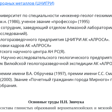
родных металлов (ЦНИГРИ)
иверситет по специальности «инженер-геолог-геохимик» 
м.н. (1986), ученое звание «профессор» (1995)
й сотрудник, заведующий отделом Алмазной лаборатор
исследований).
еологоразведочного предприятия ЦНИГРИ АК «АЛРОСА».
товки кадров АК «АЛРОСА»
тского научного центра АН РС(Я).
к Научно-исследовательского геологического предприят
ник Вилюйской геологоразведочной экспедиции АК «АЛРО
ремии имени В.А. Обручева (1997), премии имени С.С. С
» (2000). Звание «Почетный гражданин города Мирного»
обрания.
Основные труды Н.Н. Зинчука
состава глинистых образований верхнепалеозойских и мезозо