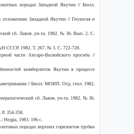
онатных породах Западной Якутии // Бюлл.
 отложениях Западной Якутии // Геология и
й сб. Львов. ун-та. 1982. № 36. Вып. 2. С.
Н СССР. 1982. Т. 267. № 3. С. 722-728.
рной части Ангаро-Вилюйского прогиба //
бенностей кимберлитов Якутии в процессе
ветривания // Бюлл. МОИП. Отд. геол. 1982.
ералогический сб. Львов. ун-та. 1982. № 36.
. P. 354-358.
 Недра, 1983. 196 с.
литовых породах верхних горизонтов трубки