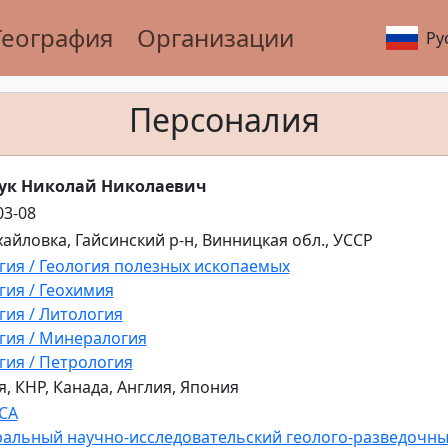
География
Организации
Ру
Персоналия
ук Николай Николаевич
03-08
хайловка, Гайсинский р-н, Винницкая обл., УССР
гия / Геология полезных ископаемых
гия / Геохимия
гия / Литология
гия / Минералогия
гия / Петрология
я, КНР, Канада, Англия, Япония
СА
альный научно-исследовательский геолого-разведочный