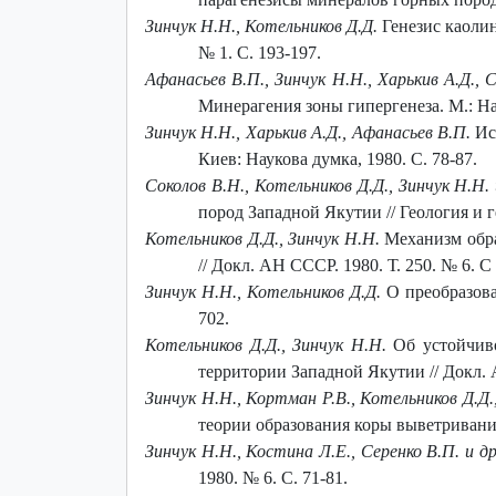
Зинчук Н.Н., Котельников Д.Д.
Генезис каолин
№ 1. С. 193-197.
Афанасьев В.П., Зинчук Н.Н., Харькив А.Д., 
Минерагения зоны гипергенеза. М.: Нау
Зинчук Н.Н., Харькив А.Д., Афанасьев В.П.
Ис
Киев: Наукова думка, 1980. С. 78-87.
Соколов В.Н., Котельников Д.Д., Зинчук Н.Н. 
пород Западной Якутии // Геология и г
Котельников Д.Д., Зинчук Н.Н.
Механизм обра
// Докл. АН СССР. 1980. Т. 250. № 6. С
Зинчук Н.Н., Котельников Д.Д.
О преобразова
702.
Котельников Д.Д., Зинчук Н.Н.
Об устойчиво
территории Западной Якутии // Докл. А
Зинчук Н.Н., Кортман Р.В., Котельников Д.Д.,
теории образования коры выветривания
Зинчук Н.Н., Костина Л.Е., Серенко В.П. и д
1980. № 6. С. 71-81.