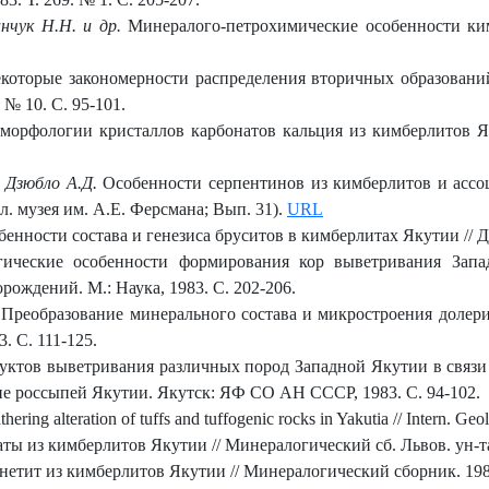
инчук Н.Н. и др.
Минералого-петрохимические особенности ким
оторые закономерности распределения вторичных образовани
 № 10. С. 95-101.
морфологии кристаллов карбонатов кальция из кимберлитов Як
, Дзюбло А.Д.
Особенности серпентинов из кимберлитов и асс
ал. музея им. А.Е. Ферсмана; Вып. 31).
URL
енности состава и генезиса бруситов в кимберлитах Якутии // До
гические особенности формирования кор выветривания Запа
ождений. М.: Наука, 1983. С. 202-206.
Преобразование минерального состава и микростроения долери
. С. 111-125.
ктов выветривания различных пород Западной Якутии в связи
ие россыпей Якутии. Якутск: ЯФ СО АН СССР, 1983. С. 94-102.
hering alteration of tuffs and tuffogenic rocks in Yakutia // Intern. Ge
ты из кимберлитов Якутии // Минералогический сб. Львов. ун-та.
етит из кимберлитов Якутии // Минералогический сборник. 1984.