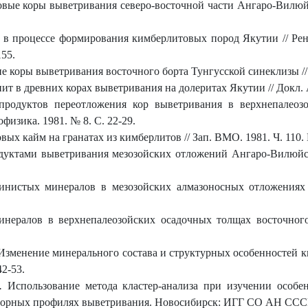
вые коры выветривания северо-восточной части Ангаро-Вилюйско
в процессе формирования кимберлитовых пород Якутии // Рен
55.
 коры выветривания восточного борта Тунгусской синеклизы // Г
 в древних корах выветривания на долеритах Якутии // Докл. АН
продуктов переотложения кор выветривания в верхнепалеозо
физика. 1981. № 8. С. 22-29.
х кайм на гранатах из кимберлитов // Зап. ВМО. 1981. Ч. 110. 
уктами выветривания мезозойских отложений Ангаро-Вилюйског
нистых минералов в мезозойских алмазоносных отложениях З
инералов в верхнепалеозойских осадочных толщах восточного
зменение минерального состава и структурных особенностей к
42-53.
.
Использование метода кластер-анализа при изучении особен
порных профилях выветривания. Новосибирск: ИГГ СО АН СССР, 