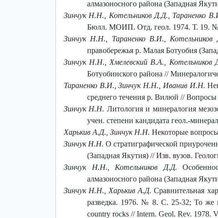
алмазоносного района (Западная Якути
Зинчук Н.Н., Котельников Д.Д., Тараненко В.
Бюлл. МОИП. Отд. геол. 1974. Т. 19. № 
Зинчук Н.Н., Тараненко В.И., Котельников 
правобережья р. Малая Ботуобия (Запад
Зинчук Н.Н., Хмелевский В.А., Котельников 
Ботуобинского района // Минералогичес
Тараненко В.И., Зинчук Н.Н., Иванив И.Н.
Нек
среднего течения р. Вилюй // Вопросы 
Зинчук Н.Н.
Литология и минералогия мезозо
учен. степени кандидата геол.-минерал.
Харькив А.Д., Зинчук Н.Н.
Некоторые вопросы 
Зинчук Н.Н.
О стратиграфической приуроченн
(Западная Якутия) // Изв. вузов. Геолог
Зинчук Н.Н., Котельников Д.Д.
Особеннос
алмазоносного района (Западная Якутия)
Зинчук Н.Н., Харькив А.Д.
Сравнительная хар
разведка. 1976. № 8. С. 25-32; То же н
country rocks // Intern. Geol. Rev. 1978. V