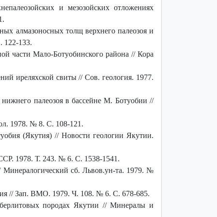
непалеозойских и мезозойских отложениях
1.
ных алмазоносных толщ верхнего палеозоя и
 122-133.
ой части Мало-Ботуобинского района // Кора
ий иреляхской свиты // Сов. геология. 1977.
нижнего палеозоя в бассейне М. Ботуобии //
. 1978. № 8. С. 108-121.
обия (Якутия) // Новости геологии Якутии.
. 1978. Т. 243. № 6. С. 1538-1541.
 Минералогический сб. Львов.ун-та. 1979. №
// Зап. ВМО. 1979. Ч. 108. № 6. С. 678-685.
берлитовых породах Якутии // Минералы и