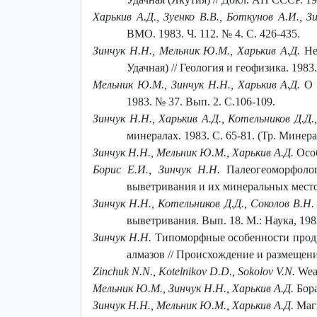
Харькив А.Д., Зуенко В.В., Боткунов А.И., З
ВМО. 1983. Ч. 112. № 4. С. 426-435.
Зинчук Н.Н., Мельник Ю.М., Харькив А.Д.
Нек
Удачная) // Геология и геофизика. 1983.
Мельник Ю.М., Зинчук Н.Н., Харькив А.Д.
О 
1983. № 37. Вып. 2. С.106-109.
Зинчук Н.Н., Харькив А.Д., Котельников Д.Д.
минералах. 1983. С. 65-81. (Тр. Минер
Зинчук Н.Н., Мельник Ю.М., Харькив А.Д.
Особ
Борис Е.И., Зинчук Н.Н.
Палеогеоморфоло
выветривания и их минеральных местор
Зинчук Н.Н., Котельников Д.Д., Соколов В.Н.
выветривания. Вып. 18. М.: Наука, 1983
Зинчук Н.Н.
Типоморфные особенности проду
алмазов // Происхождение и размещен
Zinchuk N.N., Kotelnikov D.D., Sokolov V.N.
Weat
Мельник Ю.М., Зинчук Н.Н., Харькив А.Д.
Бора
Зинчук Н.Н., Мельник Ю.М., Харькив А.Д.
Магн