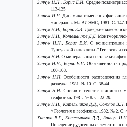
Зинчук Н.Н., Борис Е.И.
Средне-позднетриасо
113-125.
Зинчук Н.Н.
Динамика изменения флогопита 
минералов. М.: ВИЭМС, 1981. С. 147-1
Зинчук Н.Н., Борис Е.И.
Доверхнепалеозойские
Зинчук Н.Н., Котельников Д.Д.
Монтмориллонит
Зинчук Н.Н., Борис Е.И.
О концентрации 
Тунгусской синеклизы // Геология и гео
Зинчук Н.Н.
О минеральном составе келифитовы
Зинчук Н.Н., Борис Е.И.
Обогащенность прод
100-108.
Зинчук Н.Н.
Особенности распределения гли
разведка. 1981. № 10. С. 38-44.
Зинчук Н.Н.
Состав и генезис глинистых м
геофизика. 1981. № 8. С. 22-29.
Зинчук Н.Н., Котельников Д.Д., Соколов В.Н.
И
// Геология и геофизика. 1982. № 2. С. 
Хитров В.Г., Котельников Д.Д., Зинчук Н.Н
Поведение рудогенных элементов в о