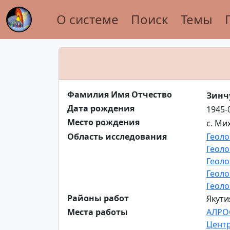
О системе
Поиск
Темы
Фамилия Имя Отчество
Зинч
Дата рождения
1945-
Место рождения
с. Ми
Область исследования
Геоло
Геоло
Геоло
Геоло
Геоло
Районы работ
Якути
Места работы
АЛРО
Центр