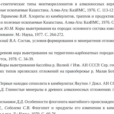
генетические типы монтмориллонитов в алмазоносных верх
ные ископаемые Казахстана. Алма-Ата: КазИМС, 1976. С. 113-12
 Тараненко В.И.
Хлориты из кимберлитов, траппов и продуктив
 и полезные ископаемые Казахстана. Алма-Ата: КазИМС, 1976. С.
ник Ю.М.
Коры выветривания на породах основного состава южн
вание. М.: Наука, 1977. С. 264-272.
вский В.А.
Состав, условия формирования и минерагения отложен
евняя кора выветривания на терригенно-карбонатных породах 
ск, 1978. С. 34-39.
Коры выветривания бассейна р. Вилюй // Изв. АН СССР. Сер. геол
х типов иреляхских отложений на правобережье р. Малая Боту
ервые находки сепиолита в кимберлитах Якутии // Докл. АН СССР
.Д.
Глинистые минералы в древних алмазоносных отложениях //
тельников Д.Д
. Особенности флогопита мантийного происхождения 
Д
.
,
Соболева С.В.
Флогопит и продукты его изменения в ким
 руд. Л.: Наука, 1979. С. 69-76.