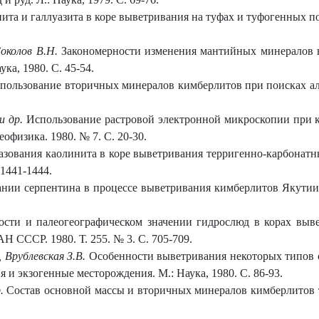
ита и галлуазита в коре выветривания на туфах и туфогенных по
Соколов В.Н.
Закономерности изменения мантийных минералов в
ка, 1980. С. 45-54.
пользование вторичных минералов кимберлитов при поисках алм
и др.
Использование растровой электронной микроскопии при 
еофизика. 1980. № 7. С. 20-30.
зования каолинита в коре выветривания терригенно-карбонат
 1441-1444.
нии серпентина в процессе выветривания кимберлитов Якутии //
сти и палеогеографическом значении гидрослюд в корах выве
Н СССР. 1980. Т. 255. № 3. С. 705-709.
 Врублевская З.В.
Особенности выветривания некоторых типов 
 и экзогенные месторождения. М.: Наука, 1980. С. 86-93.
р.
Состав основной массы и вторичных минералов кимберлитов т