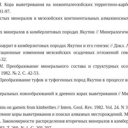
Н.
Кора выветривания на нижнепалеозойских терригенно-карб
81-97.
стых минералов в мезозойских континентальных алмазоносных
минералов в кимберлитовых породах Якутии // Минералогически
аурит в кимберлитовых породах Якутии и его генезис // Докл. А
ационные изменения мезозойских осадочных отложений севе
-32.
Н.
Преобразование минерального состава и структурных осо
1982. № 2. С. 42-53.
реобразование туфов и туфогенных пород Якутии в процессе вы
ральных новообразований в древних корах выветривания // Мин
ms on garnets from kimberlites // Intern. Geol. Rev. 1982. Vol. 24. N 3
евние коры выветривания и поиски алмазных месторождений. М.:
.
Закономерности распределения вторичных минералов в кимбер
3. Т. 269. № 1. С. 205-207.