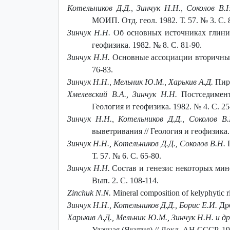
Котельников Д.Д., Зинчук Н.Н., Соколов В.
МОИП. Отд. геол. 1982. Т. 57. № 3. С. 
Зинчук Н.Н.
Об основных источниках глини
геофизика. 1982. № 8. С. 81-90.
Зинчук Н.Н.
Основные ассоциации вторичных 
76-83.
Зинчук Н.Н., Мельник Ю.М., Харькив А.Д.
Пиро
Хмелевский В.А., Зинчук Н.Н.
Постседимент
Геология и геофизика. 1982. № 4. С. 25
Зинчук Н.Н., Котельников Д.Д., Соколов В.
выветривания // Геология и геофизика. 
Зинчук Н.Н., Котельников Д.Д., Соколов В.Н.
П
Т. 57. № 6. С. 65-80.
Зинчук Н.Н.
Состав и генезис некоторых мине
Вып. 2. С. 108-114.
Zinchuk N.N.
Mineral composition of kelyphytic ri
Зинчук Н.Н., Котельников Д.Д., Борис Е.И.
Др
Харькив А.Д., Мельник Ю.М., Зинчук Н.Н. и др
Удачная (Якутия) // Докл. АН СССР. 198