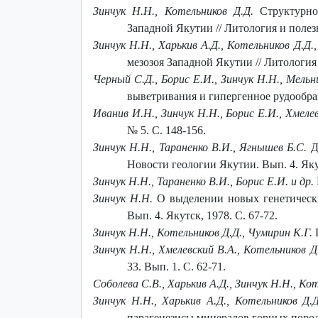
Зинчук Н.Н., Котельников Д.Д.
Структурно-
Западной Якутии // Литология и полез
Зинчук Н.Н., Харькив А.Д., Котельников Д.Д.,
мезозоя Западной Якутии // Литология
Черный С.Д., Борис Е.И., Зинчук Н.Н., Мель
выветривания и гипергенное рудообразо
Иванив И.Н., Зинчук Н.Н., Борис Е.И., Хмеле
№ 5. С. 148-156.
Зинчук Н.Н., Тараненко В.И., Ягнышев Б.С.
Др
Новости геологии Якутии. Вып. 4. Якут
Зинчук Н.Н., Тараненко В.И., Борис Е.И. и др.
Зинчук Н.Н.
О выделении новых генетически
Вып. 4. Якутск, 1978. С. 67-72.
Зинчук Н.Н., Котельников Д.Д., Чумирин К.Г.
П
Зинчук Н.Н., Хмелевский В.А., Котельников Д
33. Вып. 1. С. 62-71.
Соболева С.В., Харькив А.Д., Зинчук Н.Н., Ко
Зинчук Н.Н., Харькив А.Д., Котельников Д.
парагенезисы минералов горных пород и