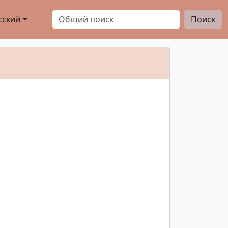
сский
Поиск