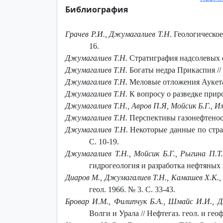
Библиография
Грачев Р.И., Джумагалиев Т.Н
. Геологическо
16.
Джумагалиев Т.Н.
Стратиграфия надсолевых от
Джумагалиев Т.Н.
Богаты недра Прикаспия // 
Джумагалиев Т.Н.
Меловые отложения Аукетайч
Джумагалиев Т.Н.
К вопросу о разведке приро
Джумагалиев Т.Н., Авров П.Я, Мойсик Б.Г., И
Джумагалиев Т.Н.
Перспективы газонефтеносно
Джумагалиев Т.Н.
Некоторые данные по страт
С. 10-19.
Джумагалиев Т.Н., Мойсик Б.Г., Рыгина П.
гидрогеология и разработка нефтяных м
Диаров М., Джумагалиев Т.Н., Камашев Х.К.,
геол. 1966. № 3. С. 33-43.
Бровар И.М., Филипчук Б.А., Шмайс И.И., 
Волги и Урала // Нефтегаз. геол. и геоф