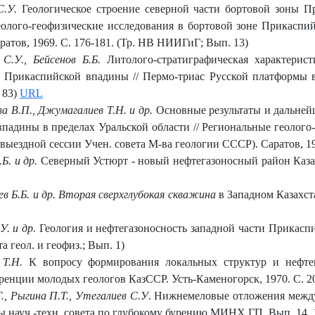
С.У.
Геологическое строение северной части бортовой зоны П
геолого-геофизические исследования в бортовой зоне Прикасп
ратов, 1969. С. 176-181. (Тр. НВ НИИГиГ; Вып. 13)
 С.У., Бейсенов Б.Б.
Литолого-стратиграфическая характерис
 Прикаспийской впадины // Пермо-триас Русской платформы в 
 83)
URL
ва В.П., Джумагалиев Т.Н. и др.
Основные результаты и дальней
падины в пределах Уральской области // Региональные геолого
ыездной сессии Учен. совета М-ва геологии СССР). Саратов, 19
Б. и др.
Северный Устюрт - новый нефтегазоносный район Казахст
ев Б.Б. и др. Вторая сверхглубокая скважина
в Западном Казахста
У. и др.
Геoлoгия и нефтегазoнoснoсть западнoй части Прикаспи
та геол. и геофиз.; Вып. 1)
в Т.Н.
К вопросу формирования локальных структур и нефтег
еренции молодых геологов КазССР. Усть-Каменогорск, 1970. С. 2
., Рыгина П.Т., Утегалиев С.У
. Нижнемеловые отложения между
ы науч.-техн. совета по глубокому бурению МИНХ ГП. Вып. 14. 1