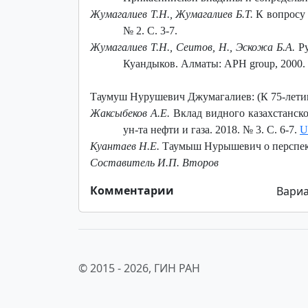
Жумагалиев Т.Н., Жумагалиев Б.Т.
К вопросу 
№ 2. С. 3-7.
Жумагалиев Т.Н., Сеитов, Н., Эскожа Б.А.
Ру
Куандыков. Алматы: APH group, 2000. 
Таумуш Нурушевич Джумагалиев: (К 75-летию с
Жаксыбеков А.Е.
Вклад видного казахстанск
ун-та нефти и газа. 2018. № 3. С. 6-7.
U
Куантаев Н.Е.
Таумыш Нурышевич о перспектив
Составитель И.П. Второв
Комментарии
Вариа
© 2015 -
2026, ГИН РАН