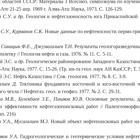
х областей СССР: Материалы 3 Всесоюз. симпозиума по изучен
е 21-25 апр. 1969 г. Алма-Ата: Наука, 1973. С. 126-129.
 С.У. и др.
Геология и нефтегазоносность юга Прикаспийской в
 С.У., Курманов С.К.
Новые данные по нефтеносности пермо-триа
, Синицын Ф.Е., Джумагалиев Т.Н.
Результаты геологоразведочных
летку // Геология нефти и газа. 1976. № 11. С. 5-11.
 Э.С. и др.
Геологическое районирование Западного Казахстана в
та: Наука, 1977. С. 15-26. (Тр. ин-та геол. наук АН КазССР; Т. 
й Э.С.
Нефть Казахстана // Сов. геология. 1977. № 8. С. 3-9.
лиев Д.
Тектоника фундамента восточной и юго-восточной ч
чехла // Нефтегаз. геол. и геофиз. 1977. № 2. С. 29-31.
 М.В., Булекбаев 3.Е., Пашков Ю.В
. Основные результаты, 
 эффективности нефтегазопоисковых работ // Палеогеоморфо
п. 216)
 У.А., Мусагалиев М.3
. Новый объект нефтепоисковых работ на
аков У.А
. Гидрогеологические и геотермические условия нефтег