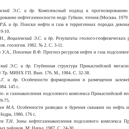
евский Э.С. и др.
Комплексный подход к прогнозированию 
вание нефтегазоносности недр: Губкин. чтения [Москва. 1979 г.]
Р.Б. и др.
Поиски нефти и газа в терригенных породах девона
 9-10.
Н., Воцалевский Э.С. и др.
Результаты геолого-геофизических р
ов. геология. 1982. № 2. С. 3-11.
 У.А., Поплевин В.Ф.
Прогноз ресурсов нефти и газа подсолевог
ский Э.С. и др.
Глубинная структура Прикаспийской мегаси
/ Тр. МИНХ ГП. Вып. 176. М., 1984. С. 32-38.
Л.Г. и др.
Особенности формирования и размещения залеже
84. 145 с.
е- и газонакопления подсолевого комплекса Прикаспийской вп
9-75.
аев М.А
. Осoбеннoсти разведки и бурения скважин на нефть 
едра, 1986. 176 с.
ев Т.Н.
Зоны нефтегазонакопления подсолевого комплекса Пр
 районов. М: Наука, 1987. С. 24-30.