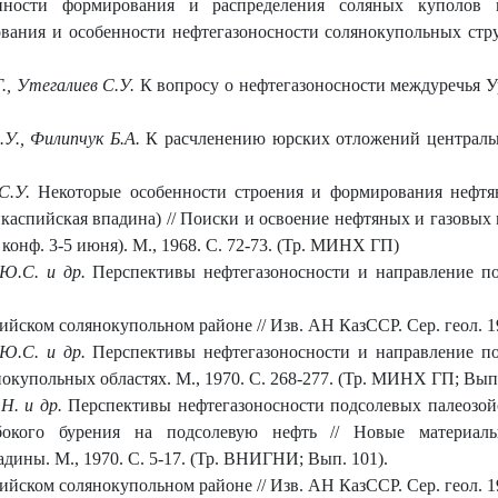
нности формирования и распределения соляных куполов
ования и особенности нефтегазоносности солянокупольных стр
., Утегалиев С.У.
К вопросу о нефтегазоносности междуречья Ур
.У., Филипчук Б.А.
К расчленению юрских отложений центральн
 С.У.
Некоторые особенности строения и формирования нефтя
каспийская впадина) // Поиски и освоение нефтяных и газовых
конф. 3-5 июня). М., 1968. С. 72-73. (Тр. МИНХ ГП)
 Ю.С. и др.
Перспективы нефтегазоносности и направление по
йском солянокупольном районе // Изв. АН КазССР. Сер. геол. 19
 Ю.С. и др.
Перспективы нефтегазоносности и направление по
нокупольных областях. М., 1970. С. 268-277. (Тр. МИНХ ГП; Вып
Н. и др.
Перспективы нефтегазоносности подсолевых палеозой
убокого бурения на подсолевую нефть // Новые материал
ины. М., 1970. С. 5-17. (Тр. ВНИГНИ; Вып. 101).
ийском солянокупольном районе // Изв. АН КазССР. Сер. геол. 19