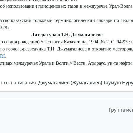
об использовании плиоценовых газов в междуречье Урал-Волга //
сско-казахский толковый терминологический словарь по геологи
328 с.
Литература о Т.Н. Джумагалиеве
о дня рождения) // Геология Казахстана. 1994. № 2. С. 94-95 : 
ого геолога-разведчика Т.Н. Джумагалиева в открытие месторож
RL
ах междуречья Урала и Волги // Вестн. Атыраус. ун-та нефти и 
нты написания: Джумагалиев (Жумагалиев) Таумуш Нур
Группа ис