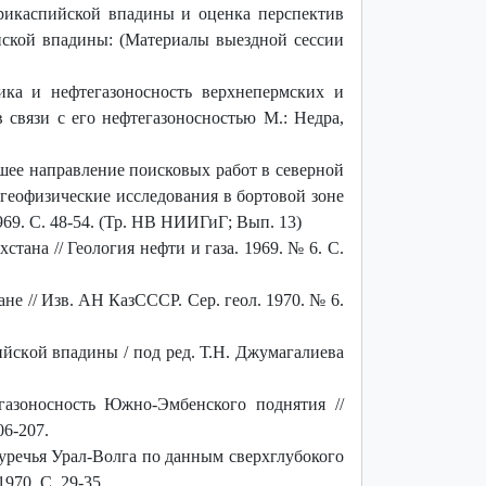
рикаспийской впадины и оценка перспектив
ийской впадины: (Материалы выездной сессии
тика и нефтегазоносность верхнепермских и
связи с его нефтегазоносностью М.: Недра,
шее направление поисковых работ в северной
-геофизические исследования в бортовой зоне
69. С. 48-54. (Тр. НВ НИИГиГ; Вып. 13)
ана // Геология нефти и газа. 1969. № 6. С.
не // Изв. АН КазСССР. Сер. геол. 1970. № 6.
йскoй впадины / под ред. Т.Н. Джумагалиева
азоносность Южно-Эмбенского поднятия //
06-207.
речья Урал-Волга по данным сверхглубокого
970. С. 29-35.