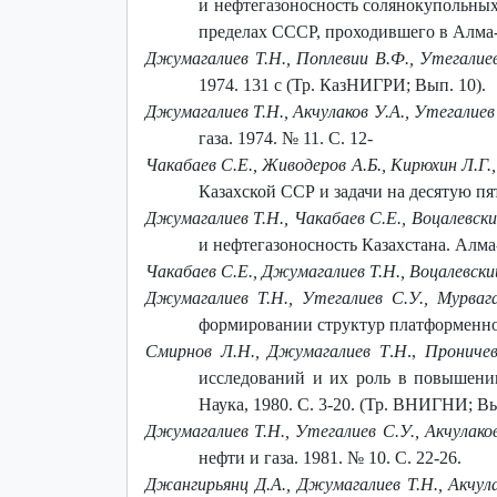
и нефтегазоносность солянокупольны
пределах СССР, проходившего в Алма-Ат
Джумагалиев Т.Н., Поплевии В.Ф., Утегалиев
1974. 131 с (Тр. КазНИГРИ; Вып. 10).
Джумагалиев Т.Н., Акчулаков У.А., Утегалиев
газа. 1974. № 11. С. 12-
Чакабаев С.Е., Живодеров А.Б., Кирюхин Л.Г.
Казахской ССР и задачи на десятую пяти
Джумагалиев Т.Н., Чакабаев С.Е., Воцалевский
и нефтегазоносность Казахстана. Алма-А
Чакабаев С.Е., Джумагалиев Т.Н., Воцалевски
Джумагалиев Т.Н., Утегалиев С.У., Мурвага
формировании структур платформенного 
Смирнов Л.Н.,
Джумагалиев Т
.
Н
.,
Проничева
исследований и их роль в повышении
Наука, 1980. С. 3-20. (Тр. ВНИГНИ; Вы
Джумагалиев Т.Н., Утегалиев С.У., Акчулаков
нефти и газа. 1981. № 10. С. 22-26.
Джангирьянц Д.А., Джумагалиев Т.Н., Акчул