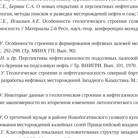
.Е., Берман С.А.
О новых открытиях и перспективах нефтегазонос
ия, методы поисков и разведки месторождений нефти и газа; 
.Е., Искалиев А.Е.
Особенности геологического строения сол
носность // Материалы 2-й Респ. науч.-теор. конференции молод
.У
. Особенности строения и формирования нефтяных залежей меж
С. 292-298. (Тр. МИНХ ГП; Вып. 90)
.Н. и др.
Перспективы нефтегазоносности подсолевых палеозо
о бурения на подсолевую нефть // Тр. ВНИГРИ. Вып. 101. 1970. 
.У.
Геологическое строение и нефтегазогносность северной бор
и разработка нефтяных месторождений Западного Казахстана. М.: Не
У.
Некоторые данные о геологическом строении и нефтегазоносн
ие закономерности во вторичном изменении литологического со
У.
О третичной мульде в районе Новобогатинского соляного купол
ования месторождений калийных солей Прикаспийской впадины /
.Г.
Классификация локальных положительных структур западной