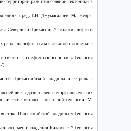
ию территорий развития соляной тектоники в
падины / ред. Т.Н. Джумагалиев. М.: Недра,
са Северного Прикаспия // Геология нефти и
 работ на нефть и газа в девятой пятилетке в
 связи с его нефтегазоносностью // Геология
37)
астей Прикаспийской впадины и ее роль в
дальнейшие задачи палеогеоморфологических
логические методы в нефтяной геологии. М:
 востоке Прикаспийской впадины // Геология
азового месторождения Каламкас // Геология