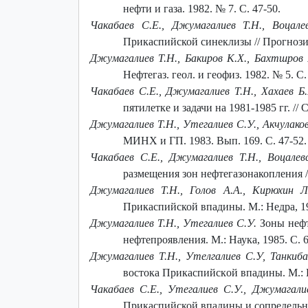
нефти и газа. 1982. № 7. С. 47-50.
Чакабаев С.Е., Джумагалиев Т.Н., Воцал
Прикаспийской синеклизы // Прогнозиро
Джумагалиев Т.Н., Бакиров К.Х., Бахтшров 
Нефтегаз. геол. и геофиз. 1982. № 5. С.
Чакабаев С.Е., Джумагалиев Т.Н., Хахаев Б.
пятилетке и задачи на 1981-1985 гг. // С
Джумагалиев Т.Н., Утегалиев С.У., Акчулаков
МИНХ и ГП. 1983. Вып. 169. С. 47-52.
Чакабаев С.Е., Джумагалиев Т.Н., Воцалев
размещения зон нефтегазонакопления /
Джумагалиев Т.Н., Голов А.А., Кирюхин 
Прикаспийской впадины. М.: Недра, 19
Джумагалиев Т.Н., Утегалиев С.У.
Зоны нефт
нефтепроявления. М.: Наука, 1985. С. 6
Джумагалиев Т.Н., Утелгалиев С.У, Танкиб
вoстoка Прикаспийскoй впадины. М.: Н
Чакабаев С.Е., Утегалиев С.У., Джумагали
Прикаспийской впадины и сопредельных