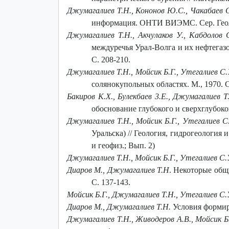
Джумагалиев Т.Н., Кононов Ю.С., Чакабаев С
информация. ОНТИ ВИЭМС. Сер. Геолог
Джумагалиев Т.Н., Акчулаков У., Кабдолов С
междуречья Урал-Волга и их нефтегазо
С. 208-210.
Джумагалиев Т.Н., Мойсик Б.Г., Утегалиев С
солянокупольных областях. М., 1970. 
Бакиров К.Х., Булекбаев 3.Е., Джумагалиев Т
обоснование глубокого и сверхглубоког
Джумагалиев Т.Н., Мойсик Б.Г., Утегалиев С
Уральска) // Геология, гидрогеология 
и геофиз.; Вып. 2)
Джумагалиев Т.Н., Мойсик Б.Г., Утегалиев С.
Диаров М., Джумагалиев Т.Н
. Некоторые общ
С. 137-143.
Мойсик Б.Г., Джумагалиев Т.Н., Утегалиев С.
Диаров М., Джумагалиев Т.Н.
Условия формир
Джумагалиев Т.Н., Живодеров А.В., Мойсик Б