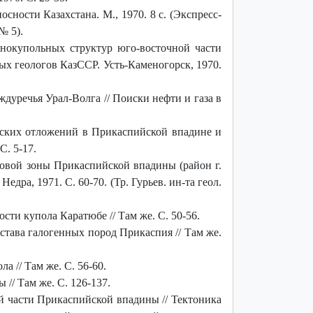
ности Казахстана. М., 1970. 8 с. (Экспресс-
№ 5).
янокупольных структур юго-восточной части
ых геологов КазССР. Усть-Каменогорск, 1970.
дуречья Урал-Волга // Поиски нефти и газа в
йских отложений в Прикаспийской впадине и
С. 5-17.
товой зоны Прикаспийской впадины (район г.
дра, 1971. С. 60-70. (Тр. Гурьев. ин-та геол.
ости купола Каратюбе //
Там же. С. 50-56.
става галогенных пород Прикаспия // Там же.
а // Там же. С. 56-60.
/ Там же. С. 126-137.
 части Прикаспийской впадины // Тектоника