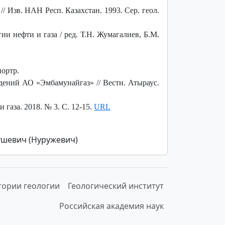
 Изв. НАН Респ. Казахстан. 1993. Сер. геол.
и нефти и газа / ред. Т.Н. Жумагалиев, Б.М.
портр.
дений АО «Эмбамунайгаз» // Вестн. Атыраус.
газа. 2018. № 3. С. 12-15.
URL
ушевич (Нуружевич)
тории геологии
Геологический институт
Российская академия наук