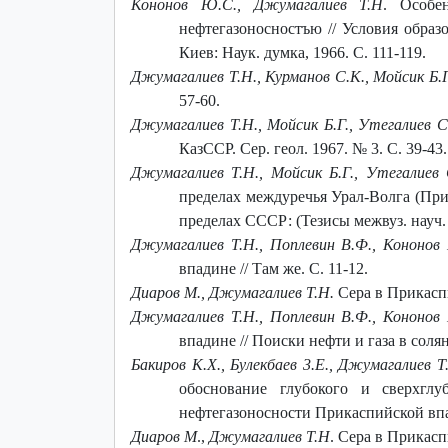
Кононов Ю.С., Джумагалиев Т.Н
. Особе
нефтегазоносностъю // Условия образ
Киев: Наук. думка, 1966. С. 111-119.
Джумагалиев Т.Н., Курманов С.К., Мойсик Б.Г
57-60.
Джумагалиев Т.Н., Мойсик Б.Г., Утегалиев С
КазССР. Сер. геол. 1967. № 3. С. 39-43.
Джумагалиев Т.Н., Мойсик Б.Г., Утегалиев
пределах междуречья Урал-Волга (При
пределах СССР: (Тезисы межвуз. науч. 
Джумагалиев Т.Н., Поплевин В.Ф., Кононов
впадине // Там же. С. 11-12.
Диаров М., Джумагалиев Т.Н.
Сера в Прикаспи
Джумагалиев Т.Н., Поплевин В.Ф., Кононов
впадине // Поиски нефти и газа в соля
Бакиров К.Х., Булекбаев 3.Е., Джумагалиев Т.
обоснование глубокого и сверхгл
нефтегазоносности Прикаспийской впад
Диаров М
.,
Джумагалиев Т.Н
. Сера в Прикасп