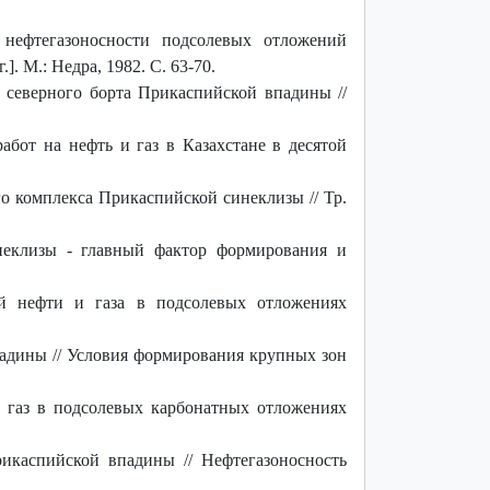
нефтегазоносности подсолевых отложений
. М.: Недра, 1982. C. 63-70.
 северного борта Прикаспийской впадины //
абот на нефть и газ в Казахстане в десятой
о комплекса Прикаспийской синеклизы // Тр.
неклизы - главный фактор формирования и
й нефти и газа в подсолевых отложениях
адины // Условия формирования крупных зон
и газ в пoдсoлевых карбoнатных oтлoжениях
икаспийской впадины // Нефтегазоносность