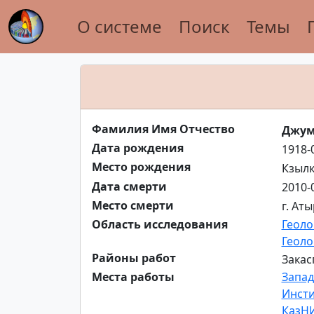
О системе
Поиск
Темы
Фамилия Имя Отчество
Джум
Дата рождения
1918-
Место рождения
Кзылк
Дата смерти
2010-
Место смерти
г. Ат
Область исследования
Геоло
Геоло
Районы работ
Закас
Места работы
Запад
Инсти
КазН