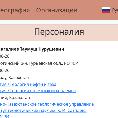
География
Организации
Ру
Персоналия
агалиев Таумуш Нурушевич
08-28
огинский р-н, Гурьевская обл., РСФСР
06-26
ырау, Казахстан
гия / Геология нефти и газа
гия / Геология полезных ископаемых
пий, Казахстан
но-Казахстанское геологическое управление
тут геологических наук им. К. И. Сатпаева
ИГРИ