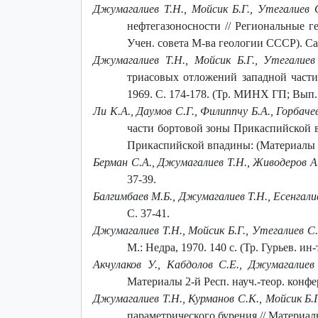
Джумагалиев Т.Н., Мойсик Б.Г., Утегалиев 
нефтегазоносности // Региональные 
Учен. совета М-ва геологии СССР). Са
Джумагалиев Т.Н., Мойсик Б.Г., Утегалиев
триасовых отложений западной части
1969. С. 174-178. (Тр. МИНХ ГП; Вып.
Ли К.А., Даумов С.Г., Филиппчу Б.А., Горбаче
части бортовой зоны Прикаспийской в
Прикаспийской впадины: (Материалы в
Берман С.А., Джумагалиев Т.Н., Живодеров А.
37-39.
Балгимбаев М.Б., Джумагалиев Т.Н., Есенгали
С. 37-41.
Джумагалиев Т.Н., Мойсик Б.Г., Утегалиев С.
М.: Недра, 1970. 140 с. (Тр. Гурьев. ин-
Акчулаков У., Кабдолов С.Е., Джумагалие
Материалы 2-й Респ. науч.-теор. конф
Джумагалиев Т.Н., Курманов С.К., Мойсик Б.Г
параметрического бурения // Материал