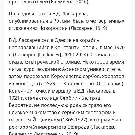
преподавателей (Еремеева, 2016).
Последняя статья В.Д. Ласкарева,
опубликованная в России, была о четвертичных
отложениях Новороссии (Ласкарев, 1919).
В.Д. Ласкарев сел в Одессе на корабль,
направлявшийся в Константинополь, в мае 1920
г. (Ласкарев [Laskarev], 2010-2024). Сначала он
оказался в греческой столице. Некоторое время
читал курс геологии в Афинском университете,
затем переехал в Королевство сербов, хорватов
и словенцев (с 1929 г. - Королевство Югославия).
Конечной точкой маршрута В.Д. Ласкарева в
1921 г. стала столица Сербии - Белград.
Вероятно, не последнюю роль сыграло его
близкое знакомство с сербским географом и
геологом Й. Цвиичем (1865-1927), который был
ректором Университета Белграда (Ласкарев,
Владимир Дмитриевич, 2019).