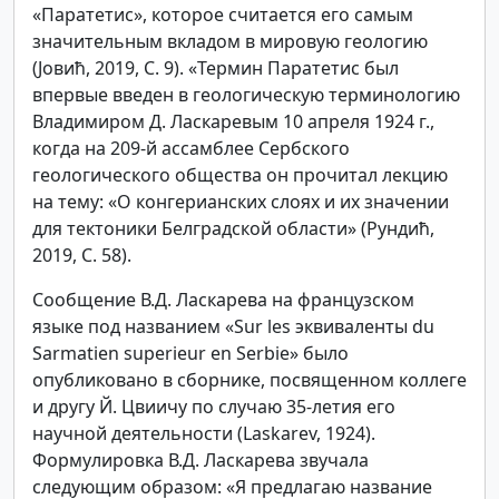
«Паратетис», которое считается его самым
значительным вкладом в мировую геологию
(Јовић, 2019, С. 9). «Термин Паратетис был
впервые введен в геологическую терминологию
Владимиром Д. Ласкаревым 10 апреля 1924 г.,
когда на 209-й ассамблее Сербского
геологического общества он прочитал лекцию
на тему: «О конгерианских слоях и их значении
для тектоники Белградской области» (Рундић,
2019, С. 58).
Сообщение В.Д. Ласкарева на французском
языке под названием «Sur les эквиваленты du
Sarmatien superieur en Serbie» было
опубликовано в сборнике, посвященном коллеге
и другу Й. Цвиичу по случаю 35-летия его
научной деятельности (Laskarev, 1924).
Формулировка В.Д. Ласкарева звучала
следующим образом: «Я предлагаю название