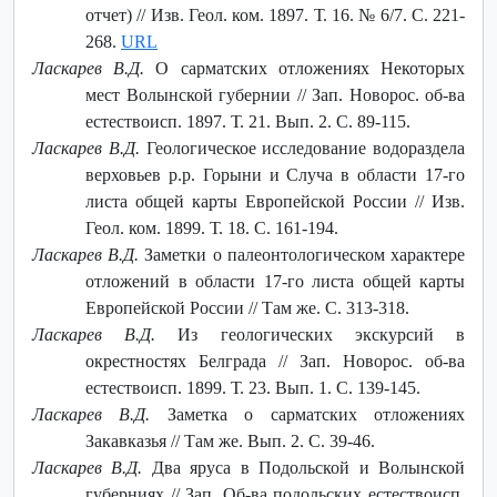
отчет) // Изв. Геол. ком. 1897. Т. 16. № 6/7. С. 221-
268.
URL
Ласкарев В.Д.
О сарматских отложениях Некоторых
мест Волынской губернии // Зап. Новорос. об-ва
естествоисп. 1897. Т. 21. Вып. 2. С. 89-115.
Ласкарев В.Д.
Геологическое исследование водораздела
верховьев р.р. Горыни и Случа в области 17-го
листа общей карты Европейской России // Изв.
Геол. ком. 1899. Т. 18. С. 161-194.
Ласкарев В.Д.
Заметки о палеонтологическом характере
отложений в области 17-го листа общей карты
Европейской России // Там же. С. 313-318.
Ласкарев В.Д.
Из геологических экскурсий в
окрестностях Белграда // Зап. Новорос. об-ва
естествоисп. 1899. Т. 23. Вып. 1. С. 139-145.
Ласкарев В.Д.
Заметка о сарматских отложениях
Закавказья // Там же. Вып. 2. С. 39-46.
Ласкарев В.Д.
Два яруса в Подольской и Волынской
губерниях // Зап. Об-ва подольских естествоисп.