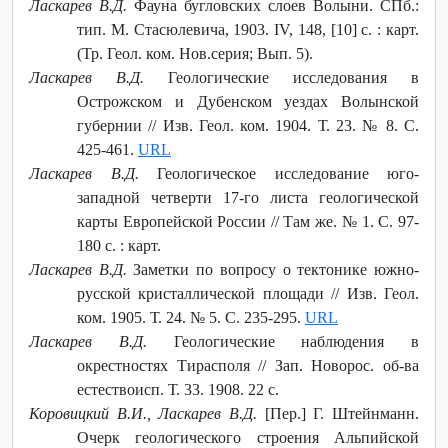
Ласкарев В.Д.
Фауна бугловских слоев Волыни. СПб.:
тип. М. Стасюлевича, 1903. IV, 148, [10] с. : карт.
(Тр. Геол. ком. Нов.серия; Вып. 5).
Ласкарев В.Д.
Геологические исследования в
Острожском и Дубенском уездах Волынской
губернии // Изв. Геол. ком. 1904. Т. 23. № 8. С.
425-461.
URL
Ласкарев В.Д.
Геологическое исследование юго-
западной четверти 17-го листа геологической
карты Европейской России // Там же. № 1. С. 97-
180 с. : карт.
Ласкарев В.Д.
Заметки по вопросу о тектонике южно-
русской кристаллической площади // Изв. Геол.
ком. 1905. Т. 24. № 5. С. 235-295.
URL
Ласкарев В.Д.
Геологические наблюдения в
окрестностях Тирасполя // Зап. Новорос. об-ва
естествоисп. Т. 33. 1908. 22 с.
Коровицкий В.И., Ласкарев В.Д.
[Пер.] Г. Штейнманн.
Очерк геологического строения Альпийской