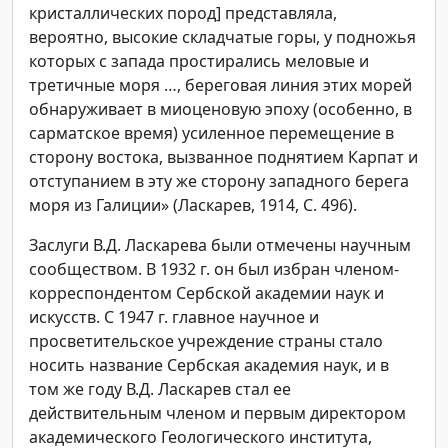
кристаллических пород] представляла,
вероятно, высокие складчатые горы, у подножья
которых с запада простирались меловые и
третичные моря …, береговая линия этих морей
обнаруживает в миоценовую эпоху (особенно, в
сарматское время) усиленное перемещение в
сторону востока, вызванное поднятием Карпат и
отступанием в эту же сторону западного берега
моря из Галиции» (Ласкарев, 1914, С. 496).
Заслуги В.Д. Ласкарева были отмечены научным
сообществом. В 1932 г. он был избран членом-
корреспондентом Сербской академии наук и
искусств. С 1947 г. главное научное и
просветительское учреждение страны стало
носить название Сербская академия наук, и в
том же году В.Д. Ласкарев стал ее
действительным членом и первым директором
академического Геологического института,