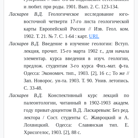
и любит. при роды. 1901. Вып. 2. С. 123-134.
Ласкарев В.Д.
Геологическое исследование юго-
восточной четверти 17-го листа геологической
карты Европейской России // Изв. Геол. ком.
1902. Т. 21. № 7. С. 1-64 : карт.
URL
Ласкарев В.Д.
Введение в изучение геологии: Вступ.
лекция, прочит. 15-го марта 1902 г., для начала
элементар. курса введения в изуч. геологии,
предлож. студентам 3-го курса Физ.-мат. ф-та.
Одесса: Экономич. тип., 1903. [2], 16 с.; То же //
Зап. Новорос. ун-та. 1903. Т. 90. Унив. летопись.
С. 33-48.
Ласкарев В.Д.
Конспективный курс лекций по
палеонтологии, читанный в 1902-1903 академ.
году приват-доцентом В.Д. Ласкаревым: Без ред.
лектора / Сост. студенты С. Жавроцкий и А.
Лохвицкий. Одесса: Славянская тип. Е.
Хрисогелос, 1903. [2], 88 с.