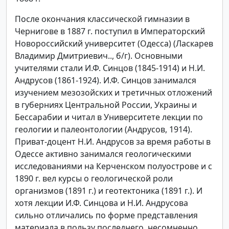
После окончания классической гимназии в
Чернигове в 1887 г. поступил в Императорский
Новороссийский университет (Одесса) (Ласкарев
Владимир Дмитриевич.., б/г). Основными
учителями стали И.Ф. Синцов (1845-1914) и Н.И.
Андрусов (1861-1924). И.Ф. Синцов занимался
изучением мезозойских и третичных отложений
в губерниях Центральной России, Украины и
Бессарабии и читал в Университете лекции по
геологии и палеонтологии (Андрусов, 1914).
Приват-доцент Н.И. Андрусов за время работы в
Одессе активно занимался геологическими
исследованиями на Керченском полуострове и с
1890 г. вел курсы о геологической роли
организмов (1891 г.) и геотектоника (1891 г.). И
хотя лекции И.Ф. Синцова и Н.И. Андрусова
сильно отличались по форме представления
материала в пользу последнего, несомненно,