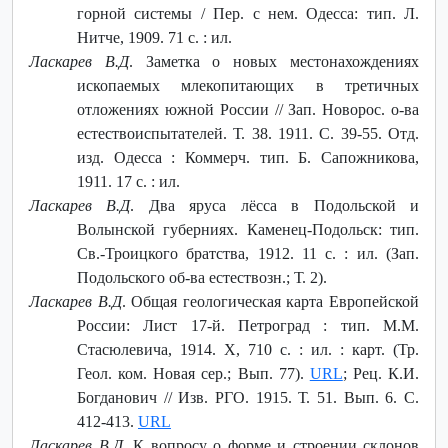
горной системы / Пер. с нем. Одесса: тип. Л.
Нитче, 1909. 71 с. : ил.
Ласкарев В.Д
. Заметка о новых местонахождениях
ископаемых млекопитающих в третичных
отложениях южной России // Зап. Новорос. о-ва
естествоиспытателей. Т. 38. 1911. С. 39-55. Отд.
изд. Одесса : Коммерч. тип. Б. Сапожникова,
1911. 17 с. : ил.
Ласкарев В.Д
. Два яруса лёсса в Подольской и
Волынской губерниях. Каменец-Подольск: тип.
Св.-Троицкого братства, 1912. 11 с. : ил. (Зап.
Подольского об-ва естествозн.; Т. 2).
Ласкарев В.Д
. Общая геологическая карта Европейской
России: Лист 17-й. Петроград : тип. М.М.
Стасюлевича, 1914. X, 710 с. : ил. : карт. (Тр.
Геол. ком. Новая сер.; Вып. 77).
URL
; Рец. К.И.
Богданович // Изв. РГО. 1915. Т. 51. Вып. 6. С.
412-413.
URL
Ласкарев В.Д
. К вопросу о форме и строении склонов