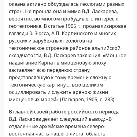
океана активно обсуждалась геологами разных
стран. Не прошла она и мимо В.Д. Ласкарева,
вероятно, во многом пробудив его интерес к
геотектонике. В статье 1905 г., проанализировав
взгляды Э. Зюсса, А.П. Карпинского и многих
русских и зарубежных геологов на
тектоническое строение районов альпийской
складчатости, В.Д. Ласкарев заключил: «Мощное
надвигание Карпат в миоценовую эпоху
заставляет всю переднюю страну,
представлявшую к тому времени сложную
тектоническую картину…, всю целиком
осциллировать и служить ареною жизни
миоценовых морей» (Ласкарев, 1905, с. 283).
В главной своей работе российского периода
В.Д. Ласкарев делает следующий вывод: «В
отдаленные архейские времена северо-
восточная часть нашего листа [область