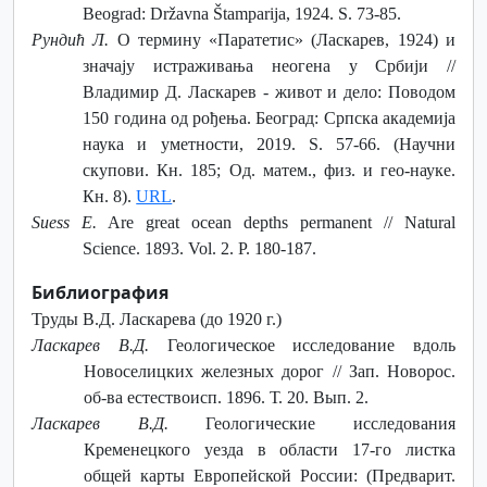
Beograd: Državna Štamparija, 1924. S. 73-85.
Рундић Л.
О термину «Паратетис» (Ласкарев, 1924) и
значају истраживања неогена у Србији //
Владимир Д. Ласкарев - живот и дело: Поводом
150 година од рођења. Бeoград: Српска академија
наука и уметности, 2019. S. 57-66. (Научни
скупови. Кн. 185; Од. матем., физ. и гео-науке.
Кн. 8).
URL
.
Suess E.
Are great ocean depths permanent // Natural
Science. 1893. Vol. 2. P. 180-187.
Библиография
Труды В.Д. Ласкарева (до 1920 г.)
Ласкарев В.Д.
Геологическое исследование вдоль
Новоселицких железных дорог // Зап. Новорос.
об-ва естествоисп. 1896. Т. 20. Вып. 2.
Ласкарев В.Д.
Геологические исследования
Кременецкого уезда в области 17-го листка
общей карты Европейской России: (Предварит.