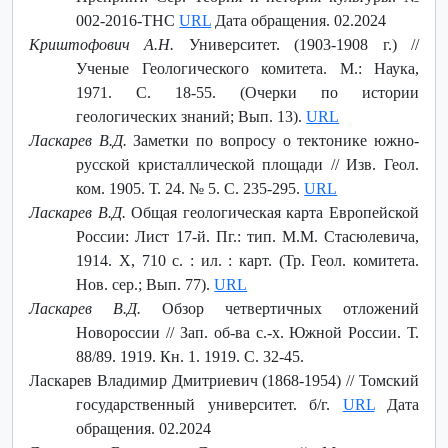
002-2016-THC
URL
Дата обращения. 02.2024
Криштофович А.Н.
Университет. (1903-1908 г.) //
Ученые Геологического комитета. М.: Наука,
1971. С. 18-55. (Очерки по истории
геологических знаний; Вып. 13).
URL
Ласкарев В.Д.
Заметки по вопросу о тектонике южно-
русской кристаллической площади // Изв. Геол.
ком. 1905. Т. 24. № 5. С. 235-295.
URL
Ласкарев В.Д.
Общая геологическая карта Европейской
России: Лист 17-й. Пг.: тип. М.М. Стасюлевича,
1914. X, 710 с. : ил. : карт. (Тр. Геол. комитета.
Нов. сер.; Вып. 77).
URL
Ласкарев В.Д.
Обзор четвертичных отложений
Новороссии // Зап. об-ва с.-х. Южной России. Т.
88/89. 1919. Кн. 1. 1919. С. 32-45.
Ласкарев Владимир Дмитриевич (1868-1954) // Томский
государственный университет. б/г.
URL
Дата
обращения. 02.2024