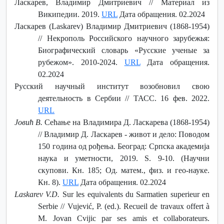
Ласкарев, Владимир Дмитриевич // Материал из
Википедии. 2019.
URL
Дата обращения. 02.2024
Ласкарев (Laskarev) Владимир Дмитриевич (1868-1954)
// Некрополь Российского научного зарубежья:
Биографический словарь «Русские ученые за
рубежом». 2010-2024.
URL
Дата обращения.
02.2024
Русский научный институт возобновил свою
деятельность в Сербии // ТАСС. 16 фев. 2022.
URL
Јовић В.
Сећање на Владимира Д. Ласкарева (1868-1954)
// Владимир Д. Ласкарев - живот и дело: Поводом
150 година од рођења. Бeoград: Српска академија
наука и уметности, 2019. S. 9-10. (Научни
скупови. Кн. 185; Од. матем., физ. и гео-науке.
Кн. 8).
URL
Дата обращения. 02.2024
Laskarev V.D.
Sur les equivalents du Sarmatien superieur en
Serbie // Vujević, P. (ed.). Recueil de travaux offert à
M. Jovan Cvijic par ses amis et collaborateurs.