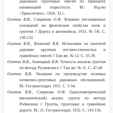
дорожных грунтовых смесей по принципу
наименьшей пористости. М.: Изд-во
«Транспечать», 1929. 32 с.
Охотин В.В., Смирнова О.Ф.
Влияние поглощенных
оснований на физические свойства почв и
грунтов // Дорога и автомобиль. 1931. № 5/6. С.
130-132.
Охотин В.В., Яновский В.К.
Испытание на опытной
дорожке крупных песчано-глинистых и
гравийных смесей // Там же. № 12. С. 35-39.
Охотин В.В., Зимницкий В.В.
Точность анализа грунтов
по методу Рутковского // Там же. № 11. С. 47-49.
Охотин В.В.
Указания по производству полевых
почвенно-грунтовых дорожных обследований.
М.: Гострансиздат, 1931. С. 5-54.
Охотин В.В., Смирнова О.Ф.
Гранулометрический
(механический) анализ грунта по методу
Робинзона // Грунты, грунтовые и гравийные
дороги. М.; Л.: Гострансиздат, 1932. С. 143-156.