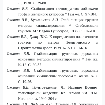
Л., 1938. С. 79-88.
Охотин В.В.
Стабилизация почвогрунтов добавками
торфа и железного купороса // Там же. С. 97-104.
Охотин В.В., Кульвинская А.И.
Стабилизация грунтов
методом силикатирования // Стабилизация
грунтов. М.: Изд-во Гушосдора, 1938. С. 102-116.
Охотин В.В., Бутц Ш.Ф.
К определению пластичности
грунтов по методу Земятченского //
Строительство дорог. 1939. № 2/3. С. 14-16.
Охотин В.В.
Стабилизация грунтовых дорожных
оснований методом силикатирования // Там же.
№ 12. С. 39-57.
Охотин В.В.
Стабилизация грунтовых дорожных
оснований химическим способом // Там же. № 2.
С. 19-26.
Охотин В.В.
Грунтоведение. Л.: Издание Военно-
транспортной академии Кр. Армии им. Л.М.
Кагановича, 1940. 204 с.
Охотин В.В., Лифшиц Л.С. Васильев В.И.
Укрепление