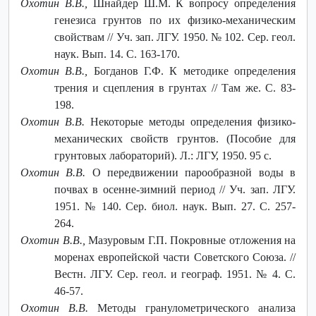
Охотин В.В.,
Шнайдер Ш.М. К вопросу определения
генезиса грунтов по их физико-механическим
свойствам // Уч. зап. ЛГУ. 1950. № 102. Сер. геол.
наук. Вып. 14. С. 163-170.
Охотин В.В.,
Богданов Г.Ф. К методике определения
трения и сцепления в грунтах // Там же. С. 83-
198.
Охотин В.В.
Некоторые методы определения физико-
механических свойств грунтов. (Пособие для
грунтовых лабораторий). Л.: ЛГУ, 1950. 95 с.
Охотин В.В.
О передвижении парообразной воды в
почвах в осенне-зимний период // Уч. зап. ЛГУ.
1951. № 140. Сер. биол. наук. Вып. 27. С. 257-
264.
Охотин В.В.,
Мазуровым Г.П. Покровные отложения на
моренах европейской части Советского Союза. //
Вестн. ЛГУ. Сер. геол. и географ. 1951. № 4. С.
46-57.
Охотин В.В.
Методы гранулометрического анализа