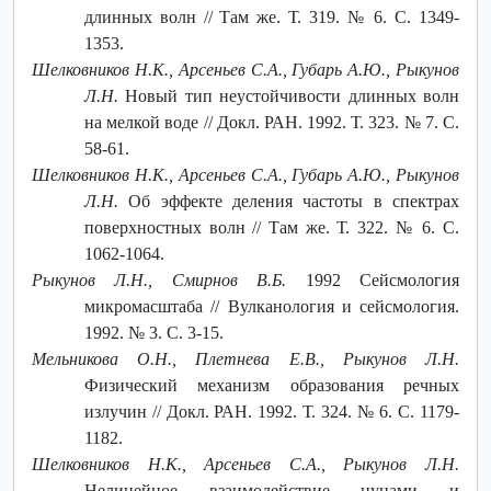
длинных волн // Там же. Т. 319. № 6. C. 1349-
1353.
Шелковников Н.К., Арсеньев С.А., Губарь А.Ю., Рыкунов
Л.Н.
Новый тип неустойчивости длинных волн
на мелкой воде // Докл. РАН. 1992. Т. 323. № 7. C.
58-61.
Шелковников Н.К., Арсеньев С.А., Губарь А.Ю., Рыкунов
Л.Н.
Об эффекте деления частоты в спектрах
поверхностных волн // Там же. Т. 322. № 6. C.
1062-1064.
Рыкунов Л.Н., Смирнов В.Б.
1992 Сейсмология
микромасштаба // Вулканология и сейсмология.
1992. № 3. C. 3-15.
Мельникова О.Н., Плетнева Е.В., Рыкунов Л.Н.
Физический механизм образования речных
излучин // Докл. РАН. 1992. Т. 324. № 6. C. 1179-
1182.
Шелковников Н.К., Арсеньев С.А., Рыкунов Л.Н.
Нелинейное взаимодействие цунами и