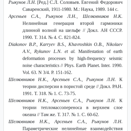
Рыкунов Л.Н.
[Ред.] С.Л. Соловьев. Евгений Федорович
Саваренский, 1911-1980. М.: Наука, 1989. 144 с.
Арсеньев С.А., Рыкунов Л.Н.‚ Шелковников Н.К.
Нелинейная генерация второй гармоники
длинной волной на шельфе // Докл. АН СССР.
1990. Т. 314. № 4. С. 821-824.
Diakonov B.P., Karryev B.S., Khavroshkin O.B., Nikolaev
A.V., Rykunov L.N. et al.
Manifestation of earth
deformation processes by high-frequency seismic
noise characteristics // Phys. Earth Planet. Inter. 1990.
Vol. 63. N 3/4. P. 151-162.
Шелковников Н.К., Арсеньев С.А., Рыкунов Л.Н.
К
теории дисперсии в пористой среде // Докл. РАН.
1991. Т. 318. № 1. C. 73-75.
Шелковников Н.К., Арсеньев С.А., Рыкунов Л.Н.
К
теории тепломассопереноса в верхнем слое
океана // Там же. Т. 317. № 1. C. 60-62.
Шелковников Н.К., Арсеньев С.А., Рыкунов Л.Н.
Параметрические нелинейные взаимодействия