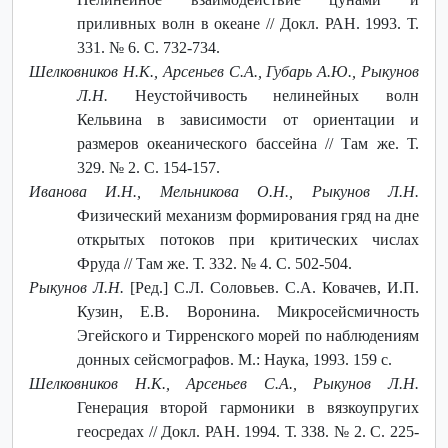
приливных волн в океане // Докл. РАН. 1993. Т.
331. № 6. C. 732-734.
Шелковников Н.К., Арсеньев С.А., Губарь А.Ю., Рыкунов
Л.Н.
Неустойчивость нелинейных волн
Кельвина в зависимости от ориентации и
размеров океанического бассейна // Там же. Т.
329. № 2. C. 154-157.
Иванова И.Н., Мельникова О.Н., Рыкунов Л.Н.
Физический механизм формирования гряд на дне
открытых потоков при критических числах
Фруда // Там же. Т. 332. № 4. C. 502-504.
Рыкунов Л.Н.
[Ред.] С.Л. Соловьев. C.А. Ковачев, И.П.
Кузин, Е.В. Воронина. Микросейсмичность
Эгейского и Тирренского морей по наблюдениям
донных сейсмографов. М.: Наука, 1993. 159 с.
Шелковников Н.К., Арсеньев С.А., Рыкунов Л.Н.
Генерация второй гармоники в вязкоупругих
геосредах // Докл. РАН. 1994. Т. 338. № 2. C. 225-