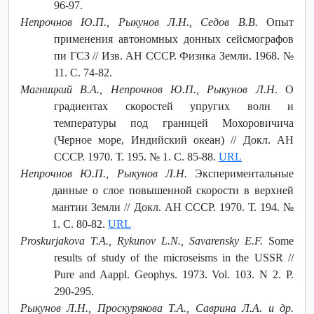
96-97.
Непрочнов Ю.П., Рыкунов Л.Н., Седов В.В.
Опыт
применения автономных донных сейсмографов
пи ГСЗ // Изв. АН СССР. Физика Земли. 1968. №
11. С. 74-82.
Магницкий В.А., Непрочнов Ю.П., Рыкунов Л.Н
. О
градиентах скоростей упругих волн и
температуры под границей Мохоровичича
(Черное море, Индийский океан) // Докл. АН
СССР. 1970. Т. 195. № 1. С. 85-88.
URL
Непрочнов Ю.П., Рыкунов Л.Н.
Экспериментальные
данные о слое повышенной скорости в верхней
мантии Земли // Докл. АН СССР. 1970. Т. 194. №
1. С. 80-82.
URL
Proskurjakova T.A., Rykunov L.N., Savarensky E.F.
Some
results of study of the microseisms in the USSR //
Pure and Aappl. Geophys. 1973. Vol. 103. N 2. P.
290-295.
Рыкунов Л.Н., Проскурякова Т.А., Саврина Л.А. и др.