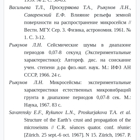
Васильева Т.Л., Проскурякова Т.А., Рыкунов Л.Н.,
Саваренский Е.Ф.
Влияние рельефа земной
поверхности на распространение микросейсм //
Вестн. МГУ. Сер. 3. Физика, астрономия. 1961. №
1. С. 3-12.
Рыкунов Л.Н.
Сейсмические шумы в диапазоне
периодов 0,07-8 секунд (Экспериментальные
характеристики): Автореф. дис. на соискание
учен. степени д-ра физ.-мат. наук. М.: ИФЗ АН
СССР, 1966. 24 с.
Рыкунов Л.Н.
Микросейсмы: экспериментальные
характеристики естественных микровибраций
грунта в диапазоне периодов 0,07-8 сек. М.:
Наука, 1967. 83 с.
Savarensky E.F., Rykunov L.N., Proskurjakova T.A. et al.
Structure of the Earth’s crust and propagation of the
microseisms // C.R. séances quator. conf. réunie:
[Zürich. 25 sept.-6 oct. 1967]. N 15. Zürich, 1967. P.