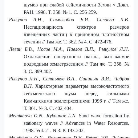
шумов при слабой сейсмичности Земли // Докл.
РАН. 1998. Т. 358. № 1. C. 256-259.
Рыкунов Л.Н., Самолюбов Б.И., Силаева Л.В.
Нестационарность спектров размеров
взвешенных частиц в придонном плотностном
течении // Там же. Т. 362. № 4. C. 472-476.
Левин Б.В., Носов М.А., Павлов В.П., Рыкунов Л.Н.
Охлаждение поверхности океана, вызываемое
подводным землетрясением // Там же. Т. 358. №
3. С. 399-402.
Рыкунов Л.Н., Салтыков В.А., Синицын В.И., Чебров
В.Н.
Характерные параметры высокочастотного
сейсмического шума перед сильными
Камчатскими землетрясениями 1996 г. // Там же.
Т. 361. № 3. С. 402-404.
Melnikhova O.N., Rykounov L.N.
Sand wave formation by
stationary waves // Advances in Water Resources.
1998. Vol. 21. N 3. P. 193-202.
Melnikhova O.N., Paramonov D.V., Petrov V.P., Rykunov