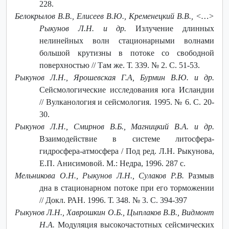
228.
Белокрылов В.В., Елисеев В.Ю., Кременецкий В.В., <…>
Рыкунов Л.Н. и др.
Излучение длинных
нелинейных волн стационарными волнами
большой крутизны в потоке со свободной
поверхностью // Там же. Т. 339. № 2. C. 51-53.
Рыкунов Л.Н., Ярошевская Г.А, Бурмин В.Ю. и др.
Сейсмологические исследования юга Исландии
// Вулканология и сейсмология. 1995. № 6. С. 20-
30.
Рыкунов Л.Н., Смирнов В.Б., Магницкий В.А. и др.
Взаимодействие в системе литосфера-
гидросфера-атмосфера / Под ред. Л.Н. Рыкунова,
Е.П. Анисимовой. М.: Недра, 1996. 287 с.
Мельникова О.Н., Рыкунов Л.Н., Сулаков Р.В.
Размыв
дна в стационарном потоке при его торможении
// Докл. РАН. 1996. Т. 348. № 3. C. 394-397
Рыкунов Л.Н., Хаврошкин О.Б., Цыплаков В.В., Видмонт
Н.А.
Модуляция высокочастотных сейсмических