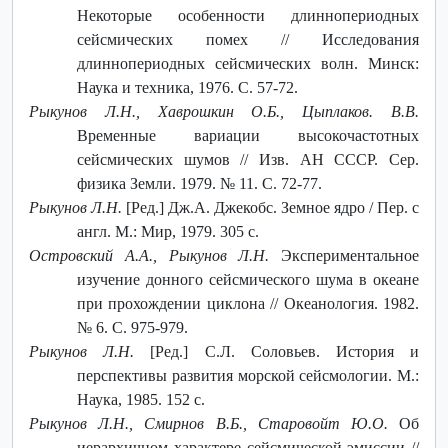
Некоторые особенности длиннопериодных
сейсмических помех // Исследования
длиннопериодных сейсмических волн. Минск:
Наука и техника, 1976. C. 57-72.
Рыкунов Л.Н., Хаврошкин О.Б., Цыплаков. В.В.
Временные вариации высокочастотных
сейсмических шумов // Изв. АН СССР. Сер.
физика Земли. 1979. № 11. С. 72-77.
Рыкунов Л.Н.
[Ред.] Дж.А. Джекобс. Земное ядро / Пер. с
англ. М.: Мир, 1979. 305 с.
Островский А.А., Рыкунов Л.Н.
Экспериментальное
изучение донного сейсмического шума в океане
при прохождении циклона // Океанология. 1982.
№ 6. С. 975-979.
Рыкунов Л.Н.
[Ред.] С.Л. Соловьев. История и
перспективы развития морской сейсмологии. М.:
Наука, 1985. 152 с.
Рыкунов Л.Н., Смирнов В.Б., Старовойт Ю.О.
Об
иерархичном характере сейсмической эмиссии //