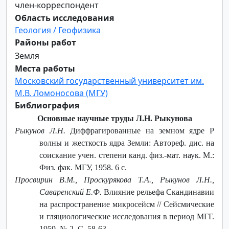
член-корреспондент
Область исследования
Геология / Геофизика
Районы работ
Земля
Места работы
Московский государственный университет им.
М.В. Ломоносова (МГУ)
Библиография
Основные научные труды Л.Н. Рыкунова
Рыкунов Л.Н.
Диффрагированные на земном ядре P
волны и жесткость ядра Земли: Автореф. дис. на
соискание учен. степени канд. физ.-мат. наук. М.:
Физ. фак. МГУ, 1958. 6 с.
Просвирин В.М., Проскурякова Т.А., Рыкунов Л.Н.,
Саваренский Е.Ф.
Влияние рельефа Скандинавии
на распространение микросейсм // Сейсмические
и гляциологические исследования в период МГГ.
1959. № 2. С. 58-63.