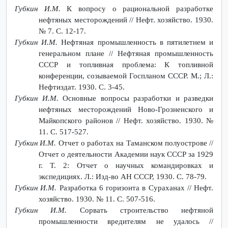
Губкин И.М.
К вопросу о рациональной разработке
нефтяных месторождений // Нефт. хозяйство. 1930.
№ 7. С. 12-17.
Губкин И.М.
Нефтяная промышленность в пятилетнем и
генеральном плане // Нефтяная промышленность
СССР и топливная проблема: К топливной
конференции, созываемой Госпланом СССР. М.; Л.:
Нефтиздат. 1930. С. 3-45.
Губкин И.М.
Основные вопросы разработки и разведки
нефтяных месторождений Ново-Грозненского и
Майкопского районов // Нефт. хозяйство. 1930. №
11. С. 517-527.
Губкин И.М.
Отчет о работах на Таманском полуострове //
Отчет о деятельности Академии наук СССР за 1929
г. Т. 2: Отчет о научных командировках и
экспедициях. Л.: Изд-во АН СССР, 1930. С. 78-79.
Губкин И.М.
Разработка 6 горизонта в Сураханах // Нефт.
хозяйство. 1930. № 11. С. 507-516.
Губкин И.М.
Сорвать строительство нефтяной
промышленности вредителям не удалось //