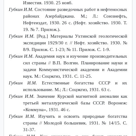
Известия. 1930. 25 нояб.
Губкин И.М.
Состояние разведочных работ в нефтеносных
районах Азербайджана. М.; Л.: Союзнефть,
Нефтеиздат, 1930. 26 с. (Нефт. хозяйство. 1930. Т.
19. № 7. Прилож.).
Губкин И.М.
[Ред.] Материалы Ухтинской геологической
экспедиции 1929/30 г. // Нефт. хозяйство. 1930. №
8/9. Прилож. С. 1-23; № 11. Прилож. С. 1-9.
Губкин И.М.
Академия наук и изучение производительных
сил страны // В.П. Волгин. Планирование науки и
задачи Коммунистической академии и Академии
наук. М.: Соцэкгиз, 1931. С. 11-25.
Губкин И.М.
Естественные богатства СССР и их
использование. М.; Л.: Соцэкгиз, 1931. 63 с.
Губкин И.М.
Значение Курской магнитной аномалии как
третьей металлургической базы СССР. Воронеж:
«Коммуна», 1931. 46 с.
Губкин И.М.
Изучить и освоить природные богатства
страны // Молодой большевик. 1931. № 14/15. С.
31-37.