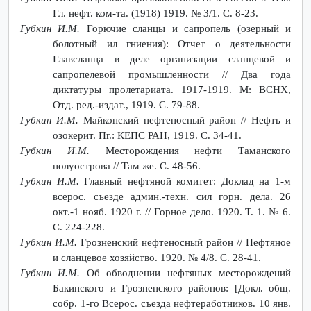
Гл. нефт. ком-та. (1918) 1919. № 3/1. С. 8-23.
Губкин И.М.
Горючие сланцы и сапропель (озерный и
болотный ил гниения): Отчет о деятельности
Главсланца в деле организации сланцевой и
сапропелевой промышленности // Два года
диктатуры пролетариата. 1917-1919. М: ВСНХ,
Отд. ред.-издат., 1919. С. 79-88.
Губкин И.М.
Майкопский нефтеносный район // Нефть и
озокерит. Пг.: КЕПС РАН, 1919. С. 34-41.
Губкин И.М.
Месторождения нефти Таманского
полуострова // Там же. С. 48-56.
Губкин И.М.
Главный нефтяной комитет: Доклад на 1-м
всерос. съезде админ.-техн. сил горн. дела. 26
окт.-1 нояб. 1920 г. // Горное дело. 1920. Т. 1. № 6.
С. 224-228.
Губкин И.М.
Грозненский нефтеносный район // Нефтяное
и сланцевое хозяйство. 1920. № 4/8. С. 28-41.
Губкин И.М.
Об обводнении нефтяных месторождений
Бакинского и Грозненского районов: [Докл. общ.
собр. 1-го Всерос. съезда нефтеработников. 10 янв.