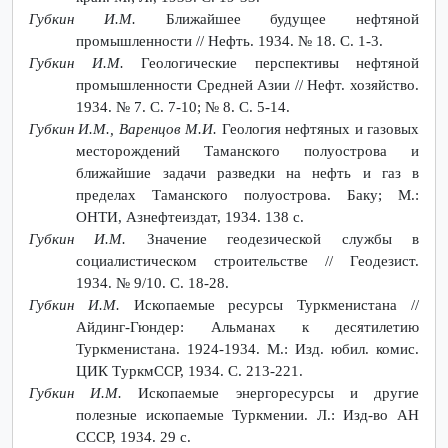
Губкин И.М.
Ближайшее будущее нефтяной
промышленности // Нефть. 1934. № 18. С. 1-3.
Губкин И.М.
Геологические перспективы нефтяной
промышленности Средней Азии // Нефт. хозяйство.
1934. № 7. С. 7-10; № 8. С. 5-14.
Губкин И.М., Варенцов М.И.
Геология нефтяных и газовых
месторождений Таманского полуострова и
ближайшие задачи разведки на нефть и газ в
пределах Таманского полуострова. Баку; М.:
ОНТИ, Азнефтеиздат, 1934. 138 с.
Губкин И.М.
Значение геодезической службы в
социалистическом строительстве // Геодезист.
1934. № 9/10. С. 18-28.
Губкин И.М.
Ископаемые ресурсы Туркменистана //
Айдинг-Гюндер: Альманах к десятилетию
Туркменистана. 1924-1934. М.: Изд. юбил. комис.
ЦИК TуркмСCP, 1934. С. 213-221.
Губкин И.М.
Ископаемые энергоресурсы и другие
полезные ископаемые Туркмении. Л.: Изд-во АН
СССР, 1934. 29 с.