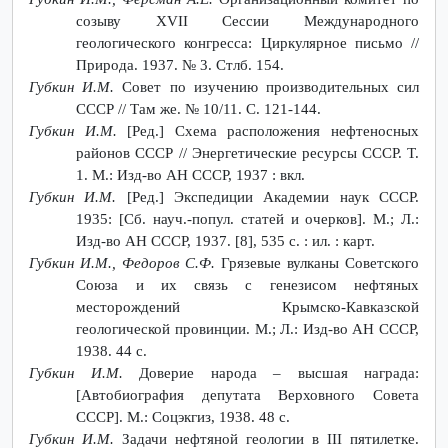
созыву XVII Cессии Международного
геологического конгресса: Циркулярное письмо //
Природа. 1937. № 3. Стлб. 154.
Губкин И.М.
Совет по изучению производительных сил
СССР // Там же. № 10/11. С. 121-144.
Губкин И.М.
[Ред.] Схема расположения нефтеносных
районов СССР // Энергетические ресурсы СССР. Т.
1. М.: Изд-во АН СССР, 1937 : вкл.
Губкин И.М.
[Ред.] Экспедиции Академии наук СCCP.
1935: [Сб. науч.-попул. статей и очерков]. M.; Л.:
Изд-во АН СССР, 1937. [8], 535 с. : ил. : карт.
Губкин И.М., Федоров С.Ф.
Грязевые вулканы Советского
Союза и их связь с генезисом нефтяных
месторождений Крымско-Кавказской
геологической провинции. M.; Л.: Изд-во АН СССР,
1938. 44 с.
Губкин И.М.
Доверие народа – высшая награда:
[Автобиография депутата Верховного Совета
СССР]. М.: Соцэкгиз, 1938. 48 с.
Губкин И.М.
Задачи нефтяной геологии в III пятилетке.