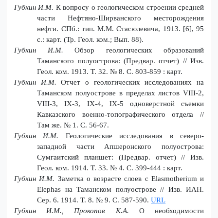
Губкин И.М.
К вопросу о геологическом строении средней
части Нефтяно-Ширванского месторождения
нефти. СПб.: тип. М.М. Стасюлевича, 1913. [6], 95
с.: карт. (Тр. Геол. ком.; Вып. 88).
Губкин И.М.
Обзор геологических образований
Таманского полуострова: (Предвар. отчет) // Изв.
Геол. ком. 1913. Т. 32. № 8. С. 803-859 : карт.
Губкин И.М.
Отчет о геологических исследованиях на
Таманском полуострове в пределах листов VIII-2,
VIII-3, IX-3, IX-4, IX-5 одноверстной съемки
Кавказского военно-топографического отдела //
Там же. № 1. С. 56-67.
Губкин И.М.
Геологические исследования в северо-
западной части Апшеронского полуострова:
Сумгаитский планшет: (Предвар. отчет) // Изв.
Геол. ком. 1914. Т. 33. № 4. С. 399-444 : карт.
Губкин И.М.
Заметка о возрасте слоев с Elasmotherium и
Elephas на Таманском полуострове // Изв. ИАН.
Сер. 6. 1914. Т. 8. № 9. С. 587-590.
URL
Губкин И.М., Прокопов К.А.
О необходимости