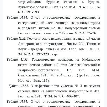
затрамбования буровых скважин в Кудако-
Кубанской области // Изв. Геол. ком. 1914. Т. 33. №
6. С. 191-193.
Губкин И.М.
Отчет о геологических исследованиях в
северо-западной части Апшеронского полуострова
в пределах листов I-2, II-2 полуверстной съемки
Геологического комитета // Там же. № 2. С. 75-76.
Губкин И.М.
Геологические исследования в западной части
Апшеронского полуострова: Листы Учь-Тапин и
Коун: (Предвар. отчет) // Изв. Геол. ком. 1915. Т.
34. № 2. С. 297-323 : карт.
Губкин И.М.
Геологические исследования Кубанского
нефтеносного района : Листы: Анапско-Раевский и
Темрюкско-Гостогаевский. Пг.: тип. М.М.
Стасюлевича, 1915. VI, 204 с.: карт. (Тр. Геол. ком.
Нов. сер. Вып. 115).
Губкин И.М.
О нефтеносности участка № 3 на землях
селения Дигя на Апшеронском полуострове // Изв.
Геол. ком. 1915. Т. 34. № 7. С. 406-407.
Губкин И.М.
Отчет о геологических исследованиях в
западной части Апшеронского полуострова на