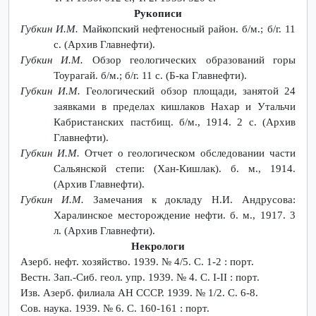
Рукописи
Губкин И.М.
Майкопский нефтеносный район. б/м.; б/г. 11
с. (Архив Главнефти).
Губкин И.М.
Обзор геологических образований горы
Тоурагай. б/м.; б/г. 11 с. (Б-ка Главнефти).
Губкин И.М.
Геологический обзор площади, занятой 24
заявками в пределах кишлаков Нахар и Утальчи
Кабристанских пастбищ. б/м., 1914. 2 с. (Архив
Главнефти).
Губкин И.М.
Отчет о геологическом обследовании части
Сальянской степи: (Хан-Кишлак). б. м., 1914.
(Архив Главнефти).
Губкин И.М.
Замечания к докладу Н.И. Андрусова:
Харалинское месторождение нефти. б. м., 1917. 3
л. (Архив Главнефти).
Некрологи
Азерб. нефт. хозяйство. 1939. № 4/5. С. 1-2 : порт.
Вестн. Зап.-Сиб. геол. упр. 1939. № 4. С. I-II : порт.
Изв. Азерб. филиала АН СССР. 1939. № 1/2. С. 6-8.
Сов. наука. 1939. № 6. С. 160-161 : порт.