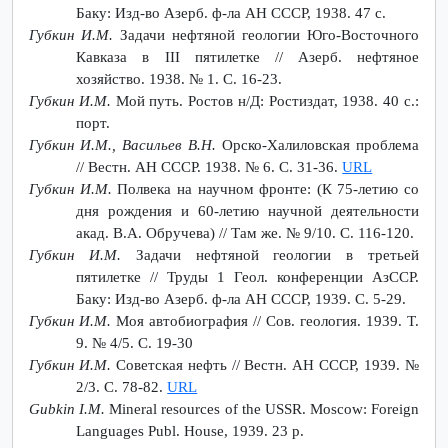
Баку: Изд-во Азерб. ф-ла АН СССР, 1938. 47 с.
Губкин И.М.
Задачи нефтяной геологии Юго-Восточного
Кавказа в III пятилетке // Азерб. нефтяное
хозяйство. 1938. № 1. С. 16-23.
Губкин И.М.
Мой путь. Ростов н/Д: Ростиздат, 1938. 40 с.:
порт.
Губкин И.М., Васильев В.Н.
Орско-Халиловская проблема
// Вестн. АН СССР. 1938. № 6. С. 31-36.
URL
Губкин И.М.
Полвека на научном фронте: (К 75-летию со
дня рождения и 60-летию научной деятельности
акад. В.А. Обручева) // Там же. № 9/10. С. 116-120.
Губкин И.М.
Задачи нефтяной геологии в третьей
пятилетке // Труды 1 Геол. конференции АзССР.
Баку: Изд-во Азерб. ф-ла АН СССР, 1939. С. 5-29.
Губкин И.М.
Моя автобиография // Сов. геология. 1939. Т.
9. № 4/5. С. 19-30
Губкин И.М.
Советская нефть // Вестн. АН СССР, 1939. №
2/3. С. 78-82.
URL
Gubkin I.M.
Mineral resources of the USSR. Moscow: Foreign
Languages Publ. House, 1939. 23 p.