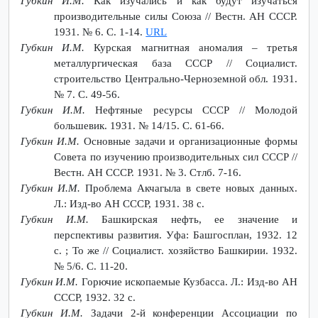
Губкин И.М.
Как изучались и как будут изучаться
производительные силы Союза // Вестн. АН СССР.
1931. № 6. С. 1-14.
URL
Губкин И.М.
Курская магнитная аномалия – третья
металлургическая база СССР // Социалист.
строительство Центрально-Черноземной обл. 1931.
№ 7. С. 49-56.
Губкин И.М.
Нефтяные ресурсы СССР // Молодой
большевик. 1931. № 14/15. С. 61-66.
Губкин И.М.
Основные задачи и организационные формы
Совета по изучению производительных сил СССР //
Вестн. АН СССР. 1931. № 3. Стлб. 7-16.
Губкин И.М.
Проблема Акчагыла в свете новых данных.
Л.: Изд-во АН СССР, 1931. 38 с.
Губкин И.М.
Башкирская нефть, ее значение и
перспективы развития. Уфа: Башгосплан, 1932. 12
с. ; То же // Социалист. хозяйство Башкирии. 1932.
№ 5/6. С. 11-20.
Губкин И.М.
Горючие ископаемые Кузбасса. Л.: Изд-во АН
СССР, 1932. 32 с.
Губкин И.М.
Задачи 2-й конференции Ассоциации по