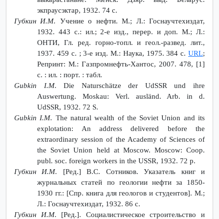
экпраусэктар, 1932. 74 с.
Губкин И.М.
Учение о нефти. М.; Л.: Госнаучтехиздат,
1932. 443 с.: ил.; 2-е изд., перер. и доп. М.; Л.:
ОНТИ, Гл. ред. горно-топл. и геол.-развед. лит.,
1937. 459 с. ; 3-е изд. М.: Наука, 1975. 384 с.
URL
;
Репринт: М.: Газпромнефть-Хантос, 2007. 478, [1]
с. : ил. : порт. : табл.
Gubkin I.M.
Die Naturschätze der UdSSR und ihre
Auswertung. Moskau: Verl. ausländ. Arb. in d.
UdSSR, 1932. 72 S.
Gubkin I.M.
The natural wealth of the Soviet Union and its
explotation: An address delivered before the
extraordinary session of the Academy of Sciences of
the Soviet Union held at Moscow. Moscow: Coop.
publ. soc. foreign workers in the USSR, 1932. 72 p.
Губкин И.М.
[Ред.] В.С. Сотников. Указатель книг и
журнальных статей по геологии нефти за 1850-
1930 гг.: [Спр. книга для геологов и студентов]. М.;
Л.: Госнаучтехиздат, 1932. 86 с.
Губкин И.М.
[Ред.]. Социалистическое строительство и