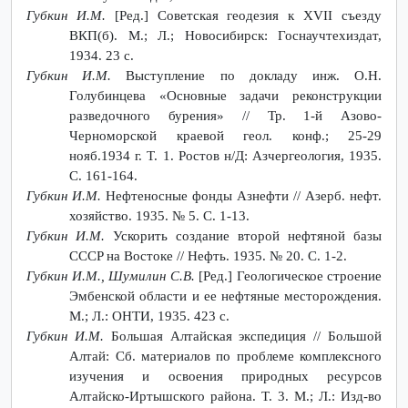
Губкин И.М.
[Ред.] Советская геодезия к XVII съезду
ВКП(б). М.; Л.; Новосибирск: Госнаучтехиздат,
1934. 23 с.
Губкин И.М.
Выступление по докладу инж. О.Н.
Голубинцева «Основные задачи реконструкции
разведочного бурения» // Тр. 1-й Азово-
Черноморской краевой геол. конф.; 25-29
нояб.1934 г. Т. 1. Ростов н/Д: Азчергеология, 1935.
С. 161-164.
Губкин И.М.
Нефтеносные фонды Азнефти // Азерб. нефт.
хозяйство. 1935. № 5. С. 1-13.
Губкин И.М.
Ускорить создание второй нефтяной базы
СССP на Востоке // Нефть. 1935. № 20. С. 1-2.
Губкин И.М., Шумилин С.В.
[Ред.] Геологическое строение
Эмбенской области и ее нефтяные месторождения.
М.; Л.: ОНТИ, 1935. 423 с.
Губкин И.М.
Большая Алтайская экспедиция // Большой
Алтай: Сб. материалов по проблеме комплексного
изучения и освоения природных ресурсов
Алтайско-Иртышского района. Т. 3. М.; Л.: Изд-во