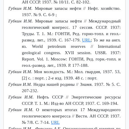
АН СССР. 1937. № 10/11. С. 82-102.
Губкин И.М.
Мировые запасы нефти // Нефт. хозяйство.
1937. № 9. С. 6-9 ;
Губкин И.М.
Мировые запасы нефти // Международный
геологический конгресс. 17 сессия. СССР. 1937:
Труды. Т. 1. М.: ГОНТИ, Ред. горно-топл. и геол.-
развед. лит., 1939. С. 167-179.
URL
; То же на англ.
яз. World petroleum reserves // International
geological congress. XVII session. USSR. 1937:
Report. Vol. 1. Moscow: ГОНТИ, Ред. горн.-топл. и
геол.-развед. лит., 1939. P. 177-188.
Губкин И.М.
Моя молодость. М.: Мол. гвардия, 1937. 53,
[2] с. : порт. ; 2-е изд. 1939. 48 с. : порт.
Губкин И.М.
Недра нашей родины // Знамя. 1937. № 5. С.
207-232.
Губкин И.М.
Нефть ССCР // Энергетические ресурсы
СССР. Т. 1. М.: Изд-во АН СССР, 1937. С. 169-194.
Губкин И.М.
О некоторых итогах 17 Международного
геологического конгресса // Вестн. АН CССP. 1937.
№ 7/8. С. 7-14.
URL
Губкин И.М., Ферсман А.Е.
Организационный комитет по