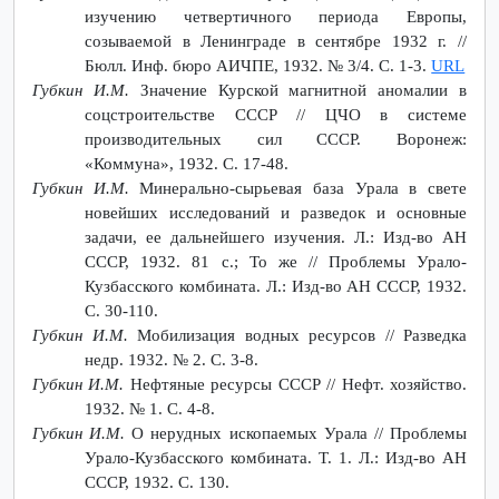
изучению четвертичного периода Европы,
созываемой в Ленинграде в сентябре 1932 г. //
Бюлл. Инф. бюро АИЧПЕ, 1932. № 3/4. С. 1-3.
URL
Губкин И.М.
Значение Курской магнитной аномалии в
соцстроительстве СССР // ЦЧО в системе
производительных сил СССР. Воронеж:
«Коммуна», 1932. С. 17-48.
Губкин И.М.
Минерально-сырьевая база Урала в свете
новейших исследований и разведок и основные
задачи, ее дальнейшего изучения. Л.: Изд-во АН
СССР, 1932. 81 с.; То же // Проблемы Урало-
Кузбасского комбината. Л.: Изд-во АН СССР, 1932.
С. 30-110.
Губкин И.М.
Мобилизация водных ресурсов // Разведка
недр. 1932. № 2. С. 3-8.
Губкин И.М.
Нефтяные ресурсы СССР // Нефт. хозяйство.
1932. № 1. С. 4-8.
Губкин И.М.
О нерудных ископаемых Урала // Проблемы
Урало-Кузбасского комбината. Т. 1. Л.: Изд-во АН
СССР, 1932. С. 130.