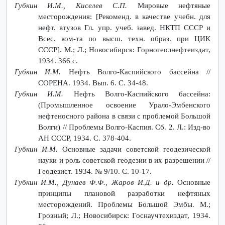
Губкин И.М., Киселев С.П.
Мировые нефтяные
месторождения: [Рекоменд. в качестве учебн. для
нефт. втузов Гл. упр. учеб. завед. НКТП СССР и
Всес. ком-та по высш. техн. образ. при ЦИК
СССР]. М.; Л.; Новосибирск: Горногеолнефтеиздат,
1934. 366 с.
Губкин И.М.
Нефть Волго-Каспийского бассейна //
СОРЕНА. 1934. Вып. 6. С. 34-48.
Губкин И.М.
Нефть Волго-Каспийского бассейна:
(Промышленное освоение Урало-Эмбенского
нефтеносного района в связи с проблемой Большой
Волги) // Проблемы Волго-Каспия. Сб. 2. Л.: Изд-во
АН СССР, 1934. С. 378-404.
Губкин И.М.
Основные задачи советской геодезической
науки и роль советской геодезии в их разрешении //
Геодезист. 1934. № 9/10. С. 10-17.
Губкин И.М., Дунаев Ф.Ф., Жаров И.Д. и др.
Основные
принципы плановой разработки нефтяных
месторождений. Проблемы Большой Эмбы. М.;
Грозный; Л.; Новосибирск: Госнаучтехиздат, 1934.