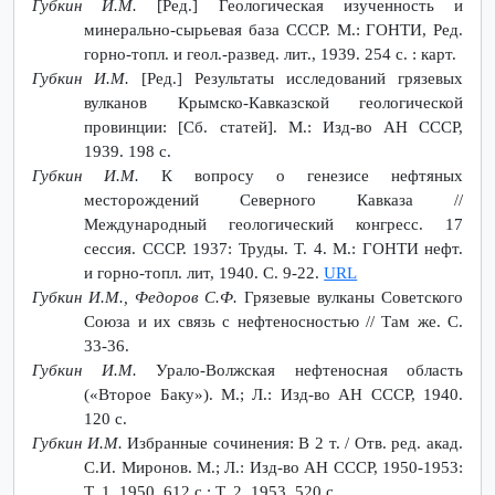
Губкин И.М.
[Ред.] Геологическая изученность и
минерально-сырьевая база CCCР. М.: ГОНТИ, Ред.
горно-топл. и геол.-развед. лит., 1939. 254 с. : карт.
Губкин И.М.
[Ред.] Результаты исследований грязевых
вулканов Крымско-Кавказской геологической
провинции: [Сб. статей]. М.: Изд-во АН СССР,
1939. 198 с.
Губкин И.М.
К вопросу о генезисе нефтяных
месторождений Северного Кавказа //
Международный геологический конгресс. 17
сессия. СССР. 1937: Труды. Т. 4. М.: ГОНТИ нефт.
и горно-топл. лит, 1940. С. 9-22.
URL
Губкин И.М., Федоров С.Ф.
Грязевые вулканы Советского
Союза и их связь с нефтеносностью // Там же. С.
33-36.
Губкин И.М.
Урало-Волжская нефтеносная область
(«Второе Баку»). М.; Л.: Изд-во АН СССР, 1940.
120 с.
Губкин И.М.
Избранные сочинения: В 2 т. / Отв. ред. акад.
С.И. Миронов. М.; Л.: Изд-во АН СССР, 1950-1953:
Т. 1. 1950. 612 с.; Т. 2. 1953. 520 с.