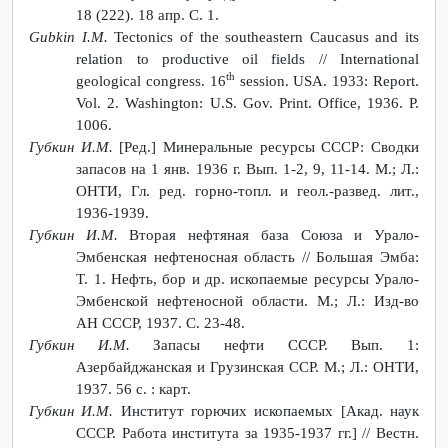
18 (222). 18 апр. С. 1.
Gubkin I.M.
Tectonics of the southeastern Caucasus and its
relation to productive oil fields // International
th
geological congress. 16
session. USA. 1933: Report.
Vol. 2. Washington: U.S. Gov. Print. Office, 1936. P.
1006.
Губкин И.М.
[Ред.] Минеральные ресурсы СССР: Сводки
запасов на 1 янв. 1936 г. Вып. 1-2, 9, 11-14. М.; Л.:
ОНТИ, Гл. ред. горно-топл. и геол.-развед. лит.,
1936-1939.
Губкин И.М.
Вторая нефтяная база Союза и Урало-
Эмбенская нефтеносная область // Большая Эмба:
Т. 1. Нефть, бор и др. ископаемые ресурсы Урало-
Эмбенской нефтеносной области. М.; Л.: Изд-во
АН СССР, 1937. С. 23-48.
Губкин И.М.
Запасы нефти СССР. Вып. 1:
Азербайджанская и Грузинская СCP. М.; Л.: ОНТИ,
1937. 56 с. : карт.
Губкин И.М.
Институт горючих ископаемых [Акад. наук
СССР. Работа института за 1935-1937 гг.] // Вестн.