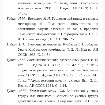
научные экспедиции // Экспедиции Всесоюзной
Академии наук. 1931. Л.: Изд-во АН СССР, 1932.
378 с.
Губкин И.М., Варенцов М.И.
Геология нефтяных и газовых
месторождений Таманского полуострова и
ближайшие задачи разведки на газ в пределах
Таманского полуострова // Природные газы. Сб. 7.
Л.: Госхимтехиздат, 1933. С. 90-125.
Губкин И.М.
Горючие ископаемые Кузбасса // Проблемы
Урало-Кузбасского комбината. Т. 2. Л.: Изд-во АН
СССР, 1933. С. 24-54.
Губкин И.М.
Достижения геолого-разведочных работ за 15
лет. Л.: Изд-во АН СССР, 1933. 42 с. ; То же //
Труды ноябрьской юбилейной сессии Академии
наук СССР. Л.: Изд-во АН СССР, 1933. С. 293-334 ;
То же // Архив истории науки и техники. Вып. 2. Л.:
Изд-во АН СССР, 1934. С. 1-44.
Губкин И.М., Кржижановский Г.М.
Записка об ученых
трудах В.Р. Вильямса // Записки об ученых трудах
действительных членов Академии наук СССР по