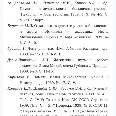
Амирасланов А.А., Варенцов М.И., Ершов А.Д. и др.
Памяти замечательного большевика-ученого:
[Некролог] // Сов. геология. 1939. Т. 9. № 4/5. С.
VI-XIII : порт.
Варенцов М.И.
О жизни и творчестве ученого-большевика
и друга нефтяников – академика Ивана
Михайловича Губкина // Нефт. хозяйство. 1939. №
6. С. 3-10.
Гудалин Г.
Чему учил нас И.М. Губкин // Разведка недр.
1939. № 4/5. С. VII-VIII.
Дзенс-Литовский А.И
. Жизненный путь и работа
академика Ивана Михайловича Губкина // Природа.
1939. № 8. С. 11-16.
Кириллов Е.
Памяти Ивана Михайловича Губкина //
Разведка недр. 1939. № 4/5. С. V.
Комаров В.Л., Шмидт О.Ю., Чудаков Е.А. и др.
Ученый,
патриот, большевик // Сов. геология. 1939. № 4/5.
Т. 9. С. IV-V; То же // Изв. АН СССР. Сер. геол.
1939. № 3. С. 4-5; // Природа. 1939. № 8. С. 10-11;
// Наука и техника. 1939. № 9. С. 1; // Наша страна.