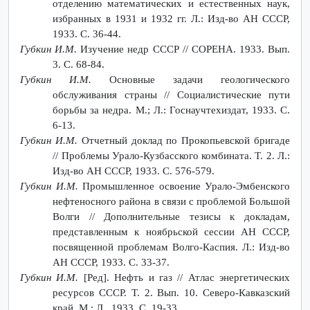
отделению математических и естественных наук,
избранных в 1931 и 1932 гг. Л.: Изд-во АН СССР,
1933. С. 36-44.
Губкин И.М.
Изучение недр СССР // СОРЕНА. 1933. Вып.
3. С. 68-84.
Губкин И.М.
Основные задачи геологического
обслуживания страны // Социалистические пути
борьбы за недра. M.; Л.: Госнаучтехиздат, 1933. С.
6-13.
Губкин И.М.
Отчетный доклад по Прокопьевской бригаде
// Проблемы Урало-Кузбасского комбината. Т. 2. Л.:
Изд-во АН СССР, 1933. С. 576-579.
Губкин И.М.
Промышленное освоение Урало-Эмбенского
нефтеносного района в связи с проблемой Большой
Волги // Дополнительные тезисы к докладам,
представленным к ноябрьской сессии АН СССР,
посвященной проблемам Волго-Каспия. Л.: Изд-во
АН СССР, 1933. С. 33-37.
Губкин И.М.
[Ред]. Нефть и газ // Атлас энергетических
ресурсов СССР. Т. 2. Вып. 10. Северо-Кавказский
край. М.; Л., 1933. С. 19-33.