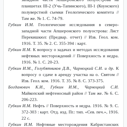
планшетах III-2 (Учь-Тапинского), III-1 (Коунского)
полуверстной съемки Геологического комитета //
Там же. № 1. С. 74-79.
Губкин И.М.
Геологические исследования в северо-
западной части Апшеронского полуострова: Лист
Перекишкюл: (Предвар. отчет) // Изв. Геол. ком.
1916. Т. 35. № 2. С. 355-394 : карт.
Губкин И.М.
К вопросу о задачах и методах исследования
нефтяных месторождений // Поверхность и недра.
1916. № 1. С. 20-23.
Губкин И.М., Голубятников Д.В., Чарноцкий С.И. и др.
К
вопросу о сдаче в аренду участка на о. Святом //
Изв. Геол. ком. 1916. Т. 35. № 8. С. 373-375.
Богданович К.И., Губкин И.М., Чарноцкий С.И.
Майкопский нефтеносный район // Там же. № 6. С.
206-223.
Губкин И.М.
Нефть // Поверхность и недра. 1916. № 9. С.
372-303 : карт. Отд. изд. Пг.: тип. «Сев. печ.», 1916.
22 с.
Губкин И.М.
Нефтяные месторождения Кабристанских