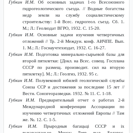
Губкин И.М.
Об основных задачах 1-го Всесоюзного
гидрогеологического съезда. // Водные богатства
недр земли на службу социалистическому
строительству: 1-й Всес. гидрогеол. съезд. Сб. 1.
M.; Л.: Геолиздат ВГРО, 1932. С. 15-20.
Губкин И.М.
Основные задачи изучения четвертичных
отложений // Тр. 2-й Междун. конф. АИЧПЕ. Вып.
1. M.; Л.: Госнаучтехиздат, 1932. С. 16-27.
Губкин И.М.
Подготовка минерально-сырьевой базы для
второй пятилетки: [Докл. на Всес. совещ. Госплана
СССР по размещ. производит. сил на вторую
пятилетку]. М.; Л.: Геолгиз, 1932. 95 с.
Губкин И.М.
Полувековой юбилей геологической службы
Союза ССР и достижения за последние 15 лет //
Вестн. Союзгеоразведки. 1932. № 11. С. 1-18.
Губкин И.М.
Предварительный отчет о работах 2-й
Международной конференции Ассоциации по
изучению четвертичных отложений Европы // Там
же. №. 12. С. 1-5.
Губкин И.М.
Прыродныя багацьцi СССР и ix
выкарастаньне. Менск: Дзяр. выд. Беларус.