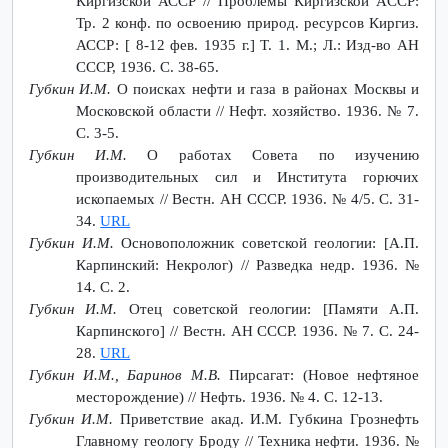
Киргизской АССР // Проблемы Киргизской ACСP:
Тр. 2 конф. по освоению природ. ресурсов Киргиз.
АССР: [ 8-12 фев. 1935 г.] Т. 1. М.; Л.: Изд-во АН
СССР, 1936. С. 38-65.
Губкин И.М.
О поисках нефти и газа в районах Москвы и
Московской области // Нефт. хозяйство. 1936. № 7.
С. 3-5.
Губкин И.М.
О работах Совета по изучению
производительных сил и Института горючих
ископаемых // Вестн. АН CССP. 1936. № 4/5. С. 31-
34.
URL
Губкин И.М.
Основоположник советской геологии: [А.П.
Карпинский: Некролог) // Разведка недр. 1936. №
14. С. 2.
Губкин И.М.
Отец советской геологии: [Памяти А.П.
Карпинского] // Вестн. АН СССР. 1936. № 7. С. 24-
28.
URL
Губкин И.М., Баринов М.В.
Пирсагат: (Новое нефтяное
месторождение) // Нефть. 1936. № 4. С. 12-13.
Губкин И.М.
Приветствие акад. И.М. Губкина Грознефть
Главному геологу Броду // Техника нефти. 1936. №