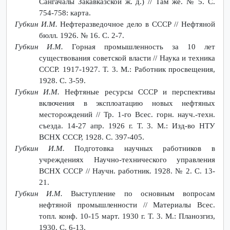
Сангачалы Закавказской ж. д.) // Там же. № 5. С.
754-758: карта.
Губкин И.М.
Нефтеразведочное дело в СССР // Нефтяной
бюлл. 1926. № 16. С. 2-7.
Губкин И.М.
Горная промышленность за 10 лет
существования советской власти // Наука и техника
СССР. 1917-1927. Т. 3. M.: Работник просвещения,
1928. С. 3-59.
Губкин И.М.
Нефтяные ресурсы СССР и перспективы
включения в эксплоатацию новых нефтяных
месторождений // Тр. 1-го Всес. горн. науч.-техн.
съезда. 14-27 апр. 1926 г. Т. 3. М.: Изд-во НТУ
ВСНХ СССР, 1928. С. 397-405.
Губкин И.М.
Подготовка научных работников в
учреждениях Научно-технического управления
ВСНХ СССР // Научн. работник. 1928. № 2. С. 13-
21.
Губкин И.М.
Выступление по основным вопросам
нефтяной промышленности // Материалы Всес.
топл. конф. 10-15 март. 1930 г. Т. 3. М.: Планозгиз,
1930. С. 6-13.