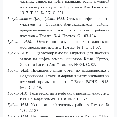
частных заявок на нефть площади, расположенной
по южному склону горы Тоурагай // Изв. Геол. ком.
1917. Т. 36. № 5/7. С. 251.
Голубятников Д.В., Губкин И.М.
Отзыв о нефтеносности
участков в Сурахано-Амираджанском районе,
предполагавшихся для устройства рабочих
поселков // Там же. № 4. Проток. С. 103-104.
Губкин И.М.
Отчет по изучению Бинагадинского
месторождения нефти // Там же. № 1. С. 51-57.
Губкин И.М
. О целесообразности закрытия для частных
заявок на нефть земель кишлаков Клыч, Култух,
Халлиг и Гассан-Але // Там же. № 3/4. С. 87.
Губкин И.М.
Предварительный отчет по командировке в
Соединенные Штаты Америки в целях изучения их
нефтяной промышленности // Бюлл. ВСНХ. 1918.
№ 2. С. 3-19.
Губкин И.М.
Роль геологии в нефтяной промышленности //
Изв. Гл. нефт. ком-та. 1918. № 2. С. 1-7.
Губкин И.М.
Ухтинский нефтеносный район // Там же. №
1. С. 22-27.
Губкин И.М.
Нефтяная промышленность в России // Изв.