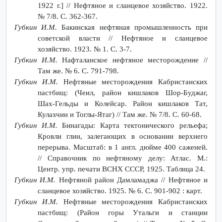
1922 г.] // Нефтяное и сланцевое хозяйство. 1922.
№ 7/8. С. 362-367.
Губкин И.М.
Бакинская нефтяная промышленность при
советской власти // Нефтяное и сланцевое
хозяйство. 1923. № 1. С. 3-7.
Губкин И.М.
Нафталанское нефтяное месторождение //
Там же. № 6. С. 791-798.
Губкин И.М.
Нефтяные месторождения Кабристанских
пастбищ: (Чеил, район кишлаков Шор-Буджаг,
Шах-Гельды и Колейсар. Район кишлаков Тат,
Кулахчин и Тоглы-Ятаг) // Там же. № 7/8. С. 60-68.
Губкин И.М.
Бинагады: Карта тектонического рельефа;
Кровли глин, залегающих в основании верхнего
перерыва. Масштаб: в 1 англ. дюйме 400 саженей.
// Справочник по нефтяному делу: Атлас. М.:
Центр. упр. печати ВСНХ СССР, 1925. Таблица 24.
Губкин И.М.
Нефтяной район Дамламаджа // Нефтяное и
сланцевое хозяйство. 1925. № 6. С. 901-902 : карт.
Губкин И.М.
Нефтяные месторождения Кабристанских
пастбищ: (Район горы Утальги и станции