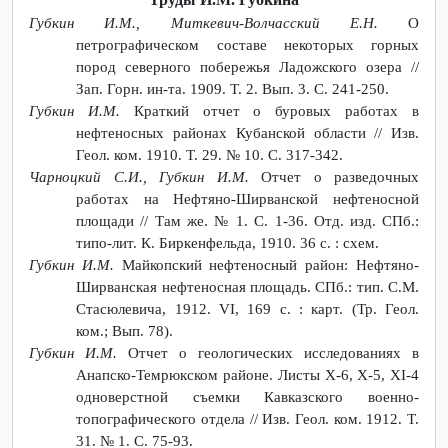
Губкин И.М., Миткевич-Волчасский Е.Н.
О
петрографическом составе некоторых горных
пород северного побережья Ладожского озера //
Зап. Горн. ин-та. 1909. Т. 2. Вып. 3. С. 241-250.
Губкин И.М.
Краткий отчет о буровых работах в
нефтеносных районах Кубанской области // Изв.
Геол. ком. 1910. Т. 29. № 10. С. 317-342.
Чарноцкий С.И., Губкин И.М.
Отчет о разведочных
работах на Нефтяно-Ширванской нефтеносной
площади // Там же. № 1. С. 1-36. Отд. изд. СПб.:
типо-лит. К. Биркенфельда, 1910. 36 с. : схем.
Губкин И.М.
Майкопский нефтеносный район: Нефтяно-
Ширванская нефтеносная площадь. СПб.: тип. С.М.
Стасюлевича, 1912. VI, 169 с. : карт. (Тр. Геол.
ком.; Вып. 78).
Губкин И.М.
Отчет о геологических исследованиях в
Анапско-Темрюкском районе. Листы Х-6, Х-5, XI-4
одноверстной съемки Кавказского военно-
топографического отдела // Изв. Геол. ком. 1912. Т.
31. № 1. С. 75-93.