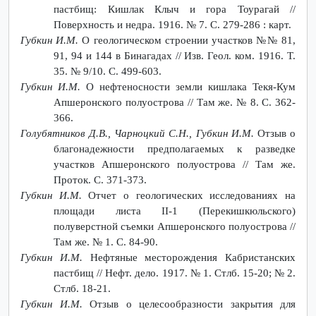
пастбищ: Кишлак Клыч и гора Тоурагай //
Поверхность и недра. 1916. № 7. С. 279-286 : карт.
Губкин И.М.
О геологическом строении участков №№ 81,
91, 94 и 144 в Бинагадах // Изв. Геол. ком. 1916. Т.
35. № 9/10. С. 499-603.
Губкин И.М.
О нефтеносности земли кишлака Текя-Кум
Апшеронского полуострова // Там же. № 8. С. 362-
366.
Голубятников Д.В., Чарноцкий С.Н., Губкин И.М.
Отзыв о
благонадежности предполагаемых к разведке
участков Апшеронского полуострова // Там же.
Проток. С. 371-373.
Губкин И.М.
Отчет о геологических исследованиях на
площади листа II-1 (Перекишкюльского)
полуверстной съемки Апшеронского полуострова //
Там же. № 1. С. 84-90.
Губкин И.М.
Нефтяные месторождения Кабристанских
пастбищ // Нефт. дело. 1917. № 1. Стлб. 15-20; № 2.
Стлб. 18-21.
Губкин И.М.
Отзыв о целесообразности закрытия для