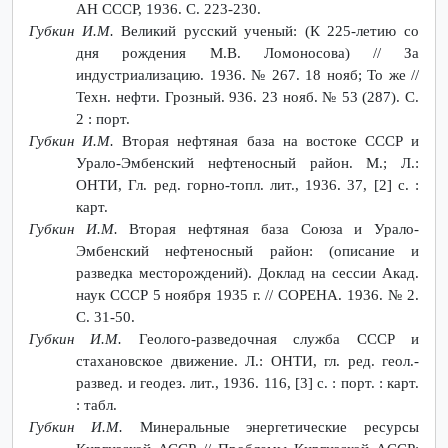
АН СССР, 1936. С. 223-230.
Губкин И.М.
Великий русский ученый: (К 225-летию со
дня рождения М.В. Ломоносова) // За
индустриализацию. 1936. № 267. 18 нояб; То же //
Техн. нефти. Грозный. 936. 23 нояб. № 53 (287). С.
2 : порт.
Губкин И.М.
Вторая нефтяная база на востоке СССР и
Урало-Эмбенский нефтеносный район. М.; Л.:
ОНТИ, Гл. ред. горно-топл. лит., 1936. 37, [2] с. :
карт.
Губкин И.М.
Вторая нефтяная база Союза и Урало-
Эмбенский нефтеносный район: (описание и
разведка месторождений). Доклад на сессии Акад.
наук СССР 5 ноября 1935 г. // СОРЕНА. 1936. № 2.
С. 31-50.
Губкин И.М.
Геолого-разведочная служба СССР и
стахановское движение. Л.: ОНТИ, гл. ред. геол.-
развед. и геодез. лит., 1936. 116, [3] с. : порт. : карт.
: табл.
Губкин И.М.
Минеральные энергетические ресурсы