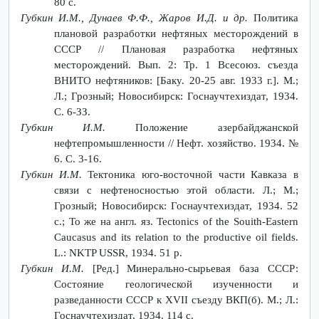
80 с.
Губкин И.М., Дунаев Ф.Ф., Жаров И.Д. и др.
Политика
плановой разработки нефтяных месторождений в
СССР // Плановая разработка нефтяных
месторождений. Вып. 2: Тр. 1 Всесоюз. съезда
ВНИТО нефтяников: [Баку. 20-25 авг. 1933 г.]. М.;
Л.; Грозный; Новосибирск: Госнаучтехиздат, 1934.
С. 6-ЗЗ.
Губкин И.М.
Положение азербайджанской
нефтепромышленности // Нефт. хозяйство. 1934. №
6. С. 3-16.
Губкин И.М.
Тектоника юго-восточной части Кавказа в
связи с нефтеносностью этой области. Л.; M.;
Грозный; Новосибирск: Госнаучтехиздат, 1934. 52
с.; То же на англ. яз. Tectonics of the Souith-Eastern
Caucasus and its relation to the productive oil fields.
L.: NKTP USSR, 1934. 51 p.
Губкин И.М.
[Ред.] Минерально-сырьевая база СССР:
Состояние геологической изученности и
разведанности СССР к XVII съезду ВКП(б). М.; Л.:
Госнаучтехиздат, 1934. 114 с.