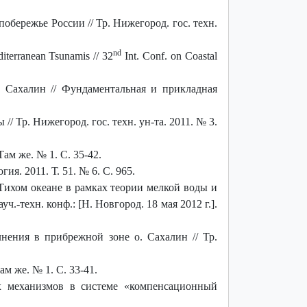
бережье России // Тр. Нижегород. гос. техн.
nd
editerranean Tsunamis // 32
Int. Conf. on Coastal
Сахалин // Фундаментальная и прикладная
 Тр. Нижегород. гос. техн. ун-та. 2011. № 3.
ам же. № 1. С. 35-42.
я. 2011. Т. 51. № 6. С. 965.
ихом океане в рамках теории мелкой воды и
-техн. конф.: [Н. Новгород. 18 мая 2012 г.].
ения в прибрежной зоне о. Сахалин // Тр.
м же. № 1. С. 33-41.
х механизмов в системе «компенсационный