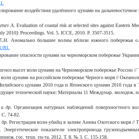
RL
ирование воздействия удалённого цунами на дальневосточное по
aytsev A.
Evaluation of coastal risk at selected sites against Eastern M
uly 2010]: Proceedings. Vol. 5. ICCE, 2010. P. 3507-3515.
Е.Н.
Аномально большие волны вблизи южного побережья о. 
URL
рование опасности цунами на черноморском побережье Украины //
рогноз высот волн цунами на Черноморском побережье России // Т
волн цунами на российском побережье Черного моря // Океанологи
лийского цунами 2010 года и Японского цунами 2010 года в Т
дущее технической науки: Материалы 11 Междунар. молодеж. науч.
 и др.
Организация натурных наблюдений поверхностного волн
 С. 74-82.
 др.
Регистрация волн-убийц в заливе Анива Охотского моря // Та
.
Энергетические показатели электропривода грузоподъемны
неж. гос. техн. ун-та. 2012. Т. 8. № 3. С. 155-158.