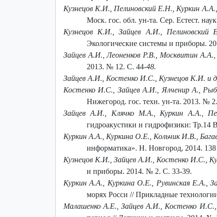
Кузнецов К.И., Пелиновский Е.Н., Куркин А.А.
Моск. гос. обл. ун-та. Сер. Естест. наук
Кузнецов К.И., Зайцев А.И., Пелиновский 
Экологические системы и приборы. 201
Зайцев А.И., Леоненков Р.В., Москвитин А.А.
2013. № 12. С. 44
-48.
Зайцев А.И., Костенко И.С., Кузнецов К.И. и 
Костенко И.С., Зайцев А.И., Ялченир А., Рыб
Нижегород. гос. техн. ун-та. 2013. № 2.
Зайцев А.И., Клячко М.А., Куркин А.А., П
гидроакустики и гидрофизики: Тр.14 Вс
Куркин А.А., Куркина О.Е., Кольчик И.В., Бага
информатика». Н. Новгород, 2014. 138 
Кузнецов К.И., Зайцев А.И., Костенко И.С., К
и приборы. 2014. № 2. С. 33-39.
Куркин А.А., Куркина О.Е., Рувинская Е.А., З
морях Росси // Прикладные технологии
Малашенко А.Е., Зайцев А.И., Костенко И.С.,