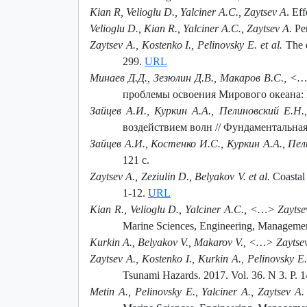
Kian R, Velioglu D., Yalciner A.C., Zaytsev A
. Ef
Velioglu D., Kian R., Yalciner A.C., Zaytsev A.
Per
Zaytsev A., Kostenko I., Pelinovsky E. et al.
The d
299.
URL
Минаев Д.Д., Зезюлин Д.В., Макаров В.С., <
проблемы освоения Мирового океана: Ма
Зайцев А.И., Куркин А.А., Пелиновский Е.Н.
воздействием волн // Фундаментальная 
Зайцев А.И., Костенко И.С., Куркин А.А., Пе
121 с.
Zaytsev A., Zeziulin D., Belyakov V. et al.
Coastal 
1-12.
URL
Kian R., Velioglu D., Yalciner A.C., <…> Zaytsev
Marine Sciences, Engineering, Management
Kurkin A., Belyakov V., Makarov V., <…> Zaytsev 
Zaytsev A., Kostenko I., Kurkin A., Pelinovsky 
Tsunami Hazards. 2017. Vol. 36. N 3. P. 
Metin A., Pelinovsky E., Yalciner A., Zaytsev A.