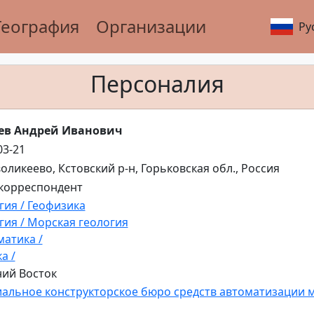
География
Организации
Ру
Персоналия
ев Андрей Иванович
03-21
воликеево, Кстовский р-н, Горьковская обл., Россия
корреспондент
гия / Геофизика
гия / Морская геология
атика /
а /
ий Восток
альное конструкторское бюро средств автоматизации 