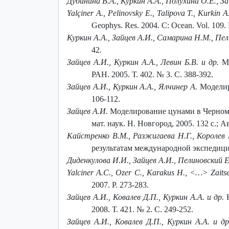
Дубинина В.А., Куркин А.А., Полухина О.Е., З
Yalçiner A., Pelinovsky E., Talipova T., Kurkin A
Geophys. Res. 2004. C: Ocean. Vol. 109. 
Куркин А.А., Зайцев А.И., Самарина Н.М., Пе
42.
Зайцев А.И., Куркин А.А., Левин Б.В. и др.
М
РАН. 2005. Т. 402. № 3. С. 388-392.
Зайцев А.И., Куркин А.А., Ялчинер А.
Моделиро
106-112.
Зайцев А.И.
Моделирование цунами в Черном м
мат. наук. Н. Новгород, 2005. 132 с.; 
Кайстренко В.М., Разжигаева Н.Г., Королев 
результатам международной экспедиции
Диденкулова И.И., Зайцев А.И., Пелиновский Е
Yalciner A.C., Ozer C., Karakus H., <…> Zaitse
2007. P. 273-283.
Зайцев А.И., Ковалев Д.П., Куркин А.А. и др.
Н
2008. Т. 421. № 2. С. 249-252.
Зайцев А.И., Ковалев Д.П., Куркин А.А. и др