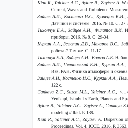
Kian R., Yalciner A.C., Aytore B., Zaytsev A.
Wave
Current, Waves and Turbulence Measureme
Зайцев А.И., Костенко И.С., Кузнецов К.И., 
Датчики и системы. 2016. № 10. С. 27-
Тихончук Е.А., Зайцев А.И., Филатов В.И.
И
приборы. 2016. № 8. С. 29-34.
Куркин А.А., Зезюлин Д.В., Макаров В.С., За
робота // Там же. С. 11-17.
Тихончук Е.А., Зайцев А.И., Волков А.Е.
Наблюд
Зайцев А.И., Пелиновский Е.Н., Куркин А.А.
Изв. РАН. Физика атмосферы и океана. 2
Зайцев А.И., Костенко И.С., Куркин А.А., Пел
122 с.
Cankaya Z.C., Suzen M.L., Yalciner A.C., <…
Yenikapl, Istanbul // Earth, Planets and Sp
Aytore B., Yalciner A.C., Zaytsev A., Cankaya Z
modeling // Ibid. P. 139.
Kian R., Yalciner A.C., Zaytsev A.
Dispersion o
Proceedings. Vol. 4. ICCE, 2016. P. 3563.