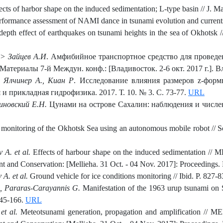
fects of harbor shape on the induced sedimentation; L-type basin // J. Ma
formance assessment of NAMI dance in tsunami evolution and currents 
epth effect of earthquakes on tsunami heights in the sea of Okhotsk //
…> Зайцев А.И
. Амфибийное транспортное средство для проведен
териалы 7-й Междун. конф.: [Владивосток. 2-6 окт. 2017 г.]. Вл
, Ялчинер А., Киан Р
. Исследование влияния размеров z-фор
и прикладная гидрофизика. 2017. Т. 10. № 3. С. 73-77.
URL
линовский Е.Н.
Цунами на острове Сахалин: наблюдения и числе
monitoring of the Okhotsk Sea using an autonomous mobile robot // S
 A. et al.
Effects of harbour shape on the induced sedimentation 
 and Conservation: [Mellieha. 31 Oct. - 04 Nov. 2017]: Proceedings.
A. et al.
Ground vehicle for ice conditions monitoring // Ibid. P. 827-8
E., Pararas-Carayannis G.
Manifestation of the 1963 urup tsunami on S
145-166.
URL
 et al.
Meteotsunami generation, propagation and amplification //
ME