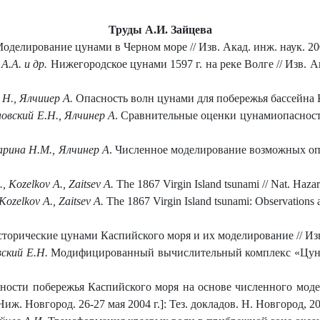
Труды А.И. Зайцева
оделирование цунами в Черном море // Изв. Акад. инж. наук. 2002
А.А. и др.
Нижегородское цунами 1597 г. на реке Волге // Изв. А
 Н., Ялчииер А.
Опасность волн цунами для побережья бассейна Ка
новский Е.Н., Ялчинер А
. Сравнительные оценки цунамиопасности
марина Н.М., Ялчинер А
. Численное моделирование возможных опо
., Kozelkov A., Zaitsev A.
The 1867 Virgin Island tsunami // Nat. Hazard
Kozelkov A., Zaitsev A.
The 1867 Virgin Island tsunami: Observations 
торические цунами Каспийского моря и их моделирование // Изв. А
вский Е.Н.
Модифицированный вычислительный комплекс «Цунам
ости побережья Каспийского моря на основе численного модел
Ниж. Новгород. 26-27 мая 2004 г.]: Тез. докладов. Н. Новгород, 20