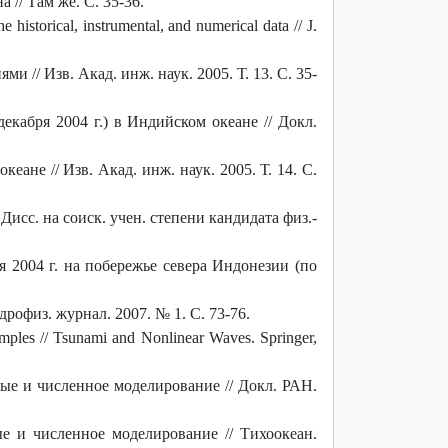
// Там же. С. 35-36.
historical, instrumental, and numerical data // J.
// Изв. Акад. инж. наук. 2005. Т. 13. С. 35-
кабря 2004 г.) в Индийском океане // Докл.
ане // Изв. Акад. инж. наук. 2005. Т. 14. С.
исс. на соиск. учен. степени кандидата физ.-
 2004 г. на побережье севера Индонезии (по
рофиз. журнал. 2007. № 1. С. 73-76.
amples // Tsunami and Nonlinear Waves. Springer,
ые и численное моделирование // Докл. РАН.
ые и численное моделирование // Тихоокеан.