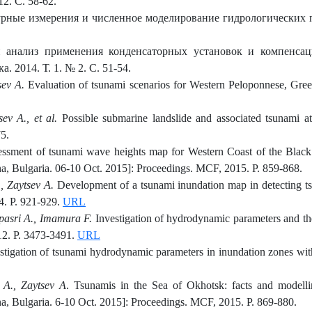
2. С. 58-62.
урные измерения и численное моделирование гидрологических п
анализ применения конденсаторных установок и компенсац
 2014. Т. 1. № 2. С. 51-54.
sev A.
Evaluation of tsunami scenarios for Western Peloponnese, Greece
ev A., et al.
Possible submarine landslide and associated tsunami at
5.
ssment of tsunami wave heights map for Western Coast of the Bl
a, Bulgaria. 06-10 Oct. 2015]: Proceedings. MCF, 2015. P. 859-868.
., Zaytsev A.
Development of a tsunami inundation map in detecting ts
4. P. 921-929.
URL
ppasri A., Imamura F.
Investigation of hydrodynamic parameters and the
12. P. 3473-3491.
URL
tigation of tsunami hydrodynamic parameters in inundation zones with d
r A., Zaytsev A
. Tsunamis in the Sea of Okhotsk: facts and mod
a, Bulgaria. 6-10 Oct. 2015]: Proceedings. MCF, 2015. P. 869-880.