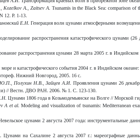
айцев А.И.
Трансформация краевых волн в прибрежной зоне океана 
., Kozelkov A., Zaitsev A.
Tsunamis in the Black Sea: comparison of the 
N 12. P. 1-13.
линовский Е.Н.
Генерация волн цунами атмосферными возмущениями 
оделирование распространения катастрофического цунами (26 де
вание распространения цунами 28 марта 2005 г. в Индийском оке
оре и катастрофического события 2004 г. в Индийском океане: Д
Автореф. Нижний Новгород, 2005. 16 с.
Ю.П., Полухин Н.В., Зайцев А.И.
Проявления цунами 26 декабря
) // Вестн. ДВО РАН. 2006. № 1. С. 123-130.
.Н.
Цунами 1806 года в Козьмодемьянске на Волге // Морской гид
v A et al.
Modeling and visualization of tsunamis: Mediterranean ex
евельское цунами 2 августа 2007 года: инструментальные данн
. Цунами на Сахалине 2 августа 2007 г.: мареографные данн