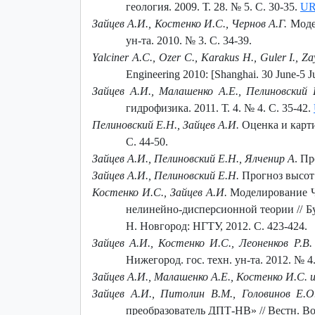
геология. 2009. Т. 28. № 5. С. 30-35.
U
Зайцев А.И., Костенко И.С., Чернов А.Г.
Модел
ун-та. 2010. № 3. С. 34-39.
Yalciner A.C., Ozer C., Karakus H., Guler I., Z
Engineering 2010: [Shanghai. 30 June-5 J
Зайцев А.И., Малашенко А.Е., Пелиновский 
гидрофизика. 2011. Т. 4. № 4. С. 35-42.
Пелиновский Е.Н., Зайцев А.И.
Оценка и карти
С. 44-50.
Зайцев А.И., Пелиновский Е.Н., Ялченир А
. П
Зайцев А.И., Пелиновский Е.Н.
Прогноз высот 
Костенко И.С., Зайцев А.И.
Моделирование Чи
нелинейно-дисперсионной теории // Бу
Н. Новгород: НГТУ, 2012. С. 423-424.
Зайцев А.И., Костенко И.С., Леоненков Р.В.
Нижегород. гос. техн. ун-та. 2012. № 4.
Зайцев А.И., Малашенко А.Е., Костенко И.С. и
Зайцев А.И., Питолин В.М., Головинов Е.О
преобразователь ДПТ-НВ» // Вестн. Воро