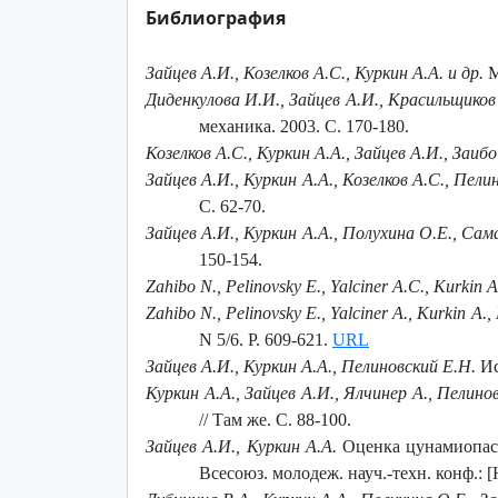
Библиография
Зайцев А.И., Козелков А.С., Куркин А.А. и др.
М
Диденкулова И.И., Зайцев А.И., Красильщиков 
механика. 2003. С. 170-180.
Козелков A.C., Куркин A.A., Зайцев А.И., Заибо
Зайцев А.И., Куркин А.А., Козелков А.С., Пели
С. 62-70.
Зайцев А.И., Куркин А.А., Полухина О.Е., Са
150-154.
Zahibo N., Pelinovsky E., Yalciner A.C., Kurkin A
Zahibo N., Pelinovsky E., Yalciner A., Kurkin A., 
N 5/6. P. 609-621.
URL
Зайцев А.И., Куркин А.А., Пелиновский Е.Н.
Ис
Куркин А.А., Зайцев А.И., Ялчинер А., Пелино
// Там же. С. 88-100.
Зайцев А.И., Куркин А.А.
Оценка цунамиопасн
Всесоюз. молодеж. науч.-техн. конф.: [