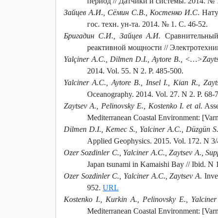
период // Датчики и системы. 2014. № 1
Зайцев А.И., Сёмин С.В., Костенко И.С
. Нат
гос. техн. ун-та.
2014. № 1. С. 46-52.
Бригадин С.И., Зайцев А.И.
Сравнительный 
реактивной мощности // Электротехника.
Yalçiner A.C., Dilmen D.I., Aytore B., <…>Zayt
2014. Vol. 55. N 2. P. 485-500.
Yalciner A.C., Aytore B., Insel I., Kian R., Zayts
Oceanography. 2014. Vol. 27. N 2. P. 68-7
Zaytsev A., Pelinovsky E., Kostenko I. et al.
Asse
Mediterranean Coastal Environment: [Varn
Dilmen D.I., Kemec S., Yalciner A.C., Düzgün S
Applied Geophysics. 2015. Vol. 172. N 3/
Ozer Sozdinler C., Yalciner A.C., Zaytsev A., Su
Japan tsunami in Kamaishi Bay // Ibid. N 
Ozer Sozdinler C., Yalciner A.C., Zaytsev A.
Inves
952.
URL
Kostenko I., Kurkin A., Pelinovsky E., Yalcine
Mediterranean Coastal Environment: [Varn