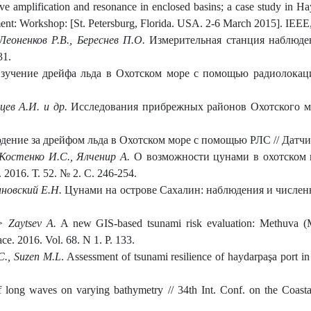
 amplification and resonance in enclosed basins; a case study in Ha
nt: Workshop: [St. Petersburg, Florida. USA. 2-6 March 2015]. IEEE,
Леоненков Р.В., Береснев П.О.
Измерительная станция наблюден
31.
зучение дрейфа льда в Охотском море с помощью радиолокац
йцев А.И. и др.
Исследования прибрежных районов Охотского м
ение за дрейфом льда в Охотском море с помощью РЛС // Датчики
, Костенко И.С., Ялченир А.
О возможности цунами в охотском 
016. Т. 52. № 2. С. 246-254.
иновский Е.Н.
Цунами на острове Сахалин: наблюдения и численн
> Zaytsev A.
A new GIS-based tsunami risk evaluation: Methuva (Me
ace. 2016. Vol. 68. N 1. P. 133.
.C., Suzen M.L
. Assessment of tsunami resilience of haydarpaşa port i
f long waves on varying bathymetry // 34th Int. Conf. on the Coast