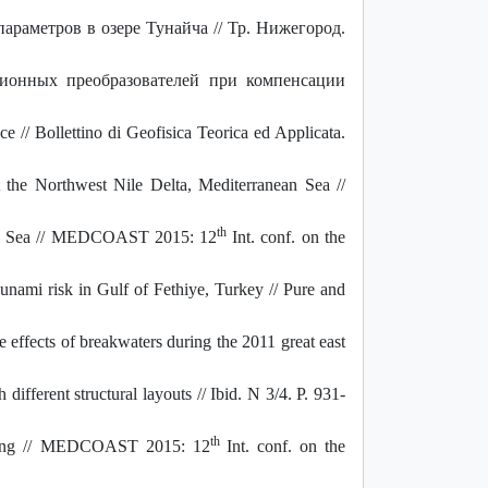
араметров в озере Тунайча //
Тр. Нижегород.
ионных преобразователей при компенсации
 // Bollettino di Geofisica Teorica ed Applicata.
 the Northwest Nile Delta, Mediterranean Sea //
th
ack Sea // MEDCOAST 2015: 12
Int. conf. on the
unami risk in Gulf of Fethiye, Turkey // Pure and
 effects of breakwaters during the 2011 great east
ifferent structural layouts // Ibid. N 3/4. P. 931-
th
elling // MEDCOAST 2015: 12
Int. conf. on the