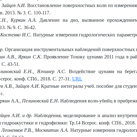
, Зайцев А.И.
Восстановление поверхностных волн по измерениям
и. 2013. № 3. С. 110-117.
Е.Н., Куркин А.А.
Давление на дно, вызванное прохождение
3. № 9. С. 36-42.
, Костенко И.С.
Натурные измерения гидрологических параметро
др.
Организация инструментальных наблюдений поверхностных вол
ин А.В., Яркин С.К.
Проявление Тохоку цунами 2011 года в райо
 С. 43-51.
елиновский Е.Н., Ялчинер А.С
. Воздействие цунами на берег
ерос. конф. СПб., 2018. С. 27-31.
URL
ев А.В., Зайцев А.И
. Кратные интегралы учеб. пособие для студен
с.
уркин А.А., Пелиновский Е.Н
. Наблюдения волн-убийц в прибрежн
айцев А.И. и др.
Наблюдения, моделирование и анализ внутренн
 гидроакустики и гидрофизики: Тр.14 Всерос. конф. СПб., 2018. 
 Леоненков Р.В., Москвитин А.А.
Натурные измерения гидрологи