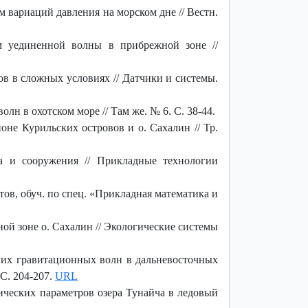
 вариаций давления на морском дне // Вестн.
м уединенной волны в прибрежной зоне //
в в сложных условиях // Датчики и системы.
н в охотском море // Там же. № 6. С. 38-44.
не Курильских островов и о. Сахалин // Тр.
а и сооружения // Прикладные технологии
тов, обуч. по спец. «Прикладная математика и
ой зоне о. Сахалин // Экологические системы
их гравитационных волн в дальневосточных
С. 204-207.
URL
ческих параметров озера Тунайча в ледовый