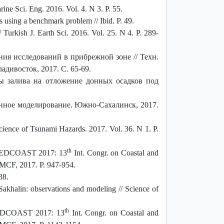
rine Sci. Eng. 2016. Vol. 4. N 3. P. 55.
using a benchmark problem // Ibid. P. 49.
 Turkish J. Earth Sci. 2016. Vol. 25. N 4. P. 289-
ия исследований в прибрежной зоне // Техн.
адивосток, 2017. С. 65-69.
мы залива на отложение донных осадков под
нное моделирование. Южно-Сахалинск, 2017.
cience of Tsunami Hazards. 2017. Vol. 36. N 1. P.
th
// MEDCOAST 2017: 13
Int. Congr. on Coastal and
 MCF, 2017. P. 947-954.
38.
akhalin: observations and modeling // Science of
th
DCOAST 2017: 13
Int. Congr. on Coastal and