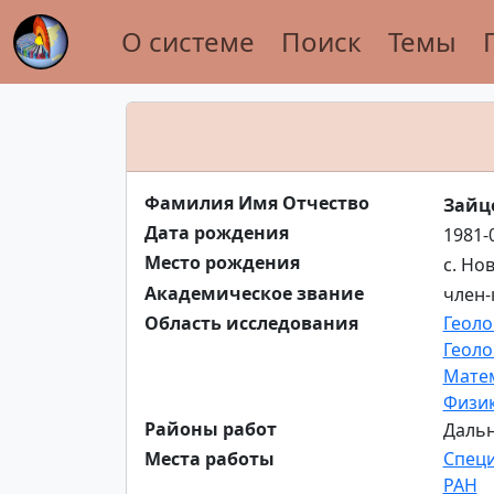
О системе
Поиск
Темы
Фамилия Имя Отчество
Зайц
Дата рождения
1981-
Место рождения
с. Но
Академическое звание
член-
Область исследования
Геоло
Геоло
Матем
Физик
Районы работ
Дальн
Места работы
Специ
РАН