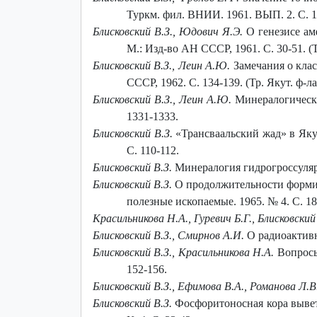
Туркм. фил. ВНИИ. 1961. ВЫП. 2. С. 1
Блисковский В.З., Юдович Я.Э.
О генезисе ам
М.: Изд-во АН СССР, 1961. С. 30-51. (Т
Блисковский В.З., Леин А.Ю.
Замечания о клас
СССР, 1962. С. 134-139. (Тр. Якут. ф-л
Блисковский В.З., Леин А.Ю.
Минералогически
1331-1333.
Блисковский В.З.
«Трансваальский жад» в Якут
С. 110-112.
Блисковский В.З.
Минералогия гидрогроссуляров
Блисковский В.З.
О продолжительности формир
полезные ископаемые. 1965. № 4. С. 18
Красильникова Н.А., Гуревич Б.Г., Блисковский
Блисковский В.З., Смирнов А.И.
О радиоактивно
Блисковский В.З., Красильникова Н.А.
Вопросы 
152-156.
Блисковский В.З., Ефимова В.А., Романова Л.В
Блисковский В.З.
Фосфоритоносная кора вывет