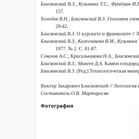
Блисковский В.З., Кузьмина Т.С., Фридман И.Г
157.
Холодов В.Н., Блисковский В.З.
Геохимия элем
29-42.
Блисковский В.З.
О курските и франколите // Л
Блисковский В.З., Колесникова В.М., Кузьмина 
1977. № 2. С. 81-87.
Соколов А.С., Красильникова Н.А., Блисковский
Блисковский В.З., Минеев Д.А.
Камни плодороди
Блисковский В.З
. [Ред.] Технологическая мин
Виктор Захарович Блисковский // Литология и
Составитель О.В. Мартиросян
Фотография