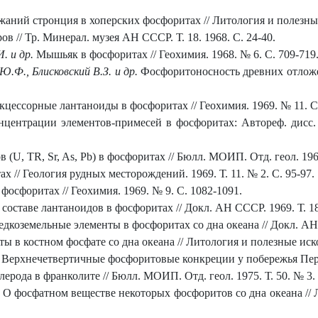
жаний стронция в хоперских фосфоритах // Литология и полезные
 // Тр. Минерал. музея АН СССР. Т. 18. 1968. С. 24-40.
. и др.
Мышьяк в фосфоритах // Геохимия. 1968. № 6. С. 709-719
Ю.Ф., Блисковский В.З. и др.
Фосфоритоносность древних отложе
кцессорные лантаноиды в фосфоритах // Геохимия. 1969. № 11. С
центрации элементов-примесей в фосфоритах: Автореф. дисс. н
(U, TR, Sr, As, Pb) в фосфоритах // Бюлл. МОИП. Отд. геол. 1969.
 // Геология рудных месторождений. 1969. Т. 11. № 2. С. 95-97.
осфоритах // Геохимия. 1969. № 9. С. 1082-1091.
 составе лантаноидов в фосфоритах // Докл. АН СССР. 1969. Т. 18
едкоземельные элементы в фосфоритах со дна океана // Докл. АН С
ы в костном фосфате со дна океана // Литология и полезные иско
.
Верхнечетвертичные фосфоритовые конкреции у побережья Перу /
рода в франколите // Бюлл. МОИП. Отд. геол. 1975. Т. 50. № 3. 
О фосфатном веществе некоторых фосфоритов со дна океана // 