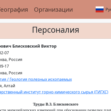
География
Организации
Ру
Персоналия
рович Блисковский Виктор
02-07
сква, Россия
09-17
сква, Россия
гия / Геология полезных ископаемых
я, Алтай
арственный институт горно-химического сырья (ГИГХС)
Труды В.З. Блисковского
сти маркшейдерских измерений при обосновании разведки плат