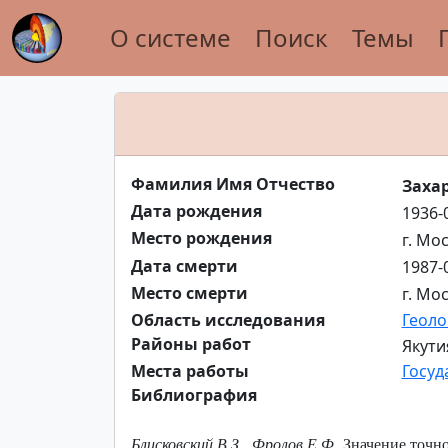
О системе
Поиск
Темы
Фамилия Имя Отчество
Заха
Дата рождения
1936-
Место рождения
г. Мо
Дата смерти
1987-
Место смерти
г. Мо
Область исследования
Геоло
Районы работ
Якути
Места работы
Госуд
Библиография
Блисковский В.З., Фролов Е.Ф.
Значение точно