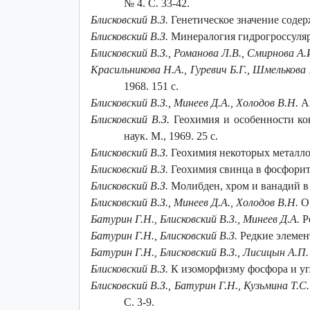
№ 4. С. 33-42.
Блисковский В.З.
Генетическое значение содер
Блисковский В.З.
Минералогия гидрогроссуляров
Блисковский В.З., Романова Л.В., Смирнова А.И
Красильникова Н.А., Гуревич Б.Г., Шмелькова 
1968. 151 с.
Блисковский В.З., Минеев Д.А., Холодов В.Н.
А
Блисковский В.З.
Геохимия и особенности кон
наук. М., 1969. 25 с.
Блисковский В.З.
Геохимия некоторых металлов 
Блисковский В.З.
Геохимия свинца в фосфоритах
Блисковский В.З.
Молибден, хром и ванадий в ф
Блисковский В.З., Минеев Д.А., Холодов В.Н.
О
Батурин Г.Н., Блисковский В.З., Минеев Д.А.
Р
Батурин Г.Н., Блисковский В.З.
Редкие элемент
Батурин Г.Н., Блисковский В.З., Лисицын А.П
Блисковский В.З.
К изоморфизму фосфора и угле
Блисковский В.З., Батурин Г.Н., Кузьмина Т.С.
С. 3-9.