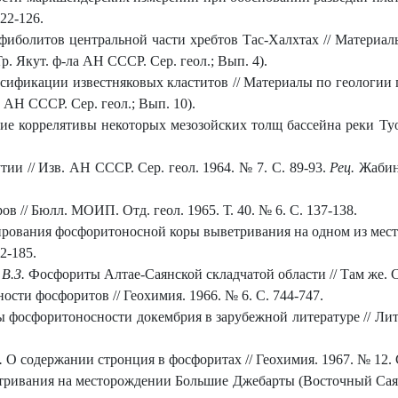
22-126.
фиболитов центральной части хребтов Тас-Халхтах // Материа
р. Якут. ф-ла АН СССР. Сер. геол.; Вып. 4).
сификации известняковых кластитов // Материалы по геологии
а АН СССР. Сер. геол.; Вып. 10).
е коррелятивы некоторых мезозойских толщ бассейна реки Туост
ии // Изв. АН СССР. Сер. геол. 1964. № 7. С. 89-93.
Рец.
Жабинь
 // Бюлл. МОИП. Отд. геол. 1965. Т. 40. № 6. С. 137-138.
ования фосфоритоносной коры выветривания на одном из мест
2-185.
 В.З.
Фосфориты Алтае-Саянской складчатой области // Там же. С
сти фосфоритов // Геохимия. 1966. № 6. С. 744-747.
фосфоритоносности докембрия в зарубежной литературе // Лито
.
О содержании стронция в фосфоритах // Геохимия. 1967. № 12. 
ривания на месторождении Большие Джебарты (Восточный Саян)