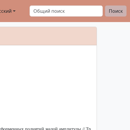
сский
Поиск
форменных поднятий малой амплитуды // Тр.