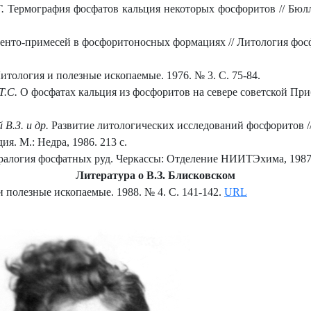
.
Термография фосфатов кальция некоторых фосфоритов // Бюлл.
енто-примесей в фосфоритоносных формациях // Литология фосф
итология и полезные ископаемые. 1976. № 3. С. 75-84.
Т.С.
О фосфатах кальция из фосфоритов на севере советской При
 В.З. и др.
Развитие литологических исследований фосфоритов // 
я. М.: Недра, 1986. 213 с.
ералогия фосфатных руд. Черкассы: Отделение НИИТЭхима, 1987.
Литература о В.З. Блисковском
 полезные ископаемые. 1988. № 4. С. 141-142.
URL