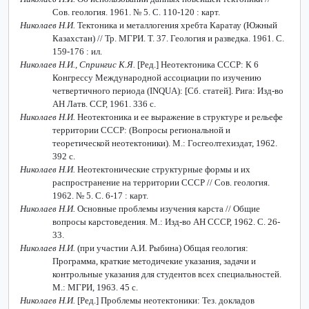
Сов. геология. 1961. № 5. С. 110-120 : карт.
Николаев Н.И.
Тектоника и металлогения хребта Каратау (Южный
Казахстан) // Тр. МГРИ. Т. 37. Геология и разведка. 1961. С.
159-176 : ил.
Николаев Н.И., Спрингис К.Я.
[Ред.] Неотектоника СССР: К 6
Конгрессу Международной ассоциации по изучению
четвертичного периода (
INQUA
): [Сб. статей]. Рига: Изд-во
АН Латв. ССР, 1961. 336 с.
Николаев Н.И.
Неотектоника и ее выражение в структуре и рельефе
территории СССР: (Вопросы региональной и
теоретической неотектоники). М.: Госгеолтехиздат, 1962.
392 с.
Николаев Н.И.
Неотектонические структурные формы и их
распространение на территории СССР // Сов. геология.
1962. № 5. С. 6-17 : карт.
Николаев Н.И.
Основные проблемы изучения карста // Общие
вопросы карстоведения. М.: Изд-во АН СССР, 1962. С. 26-
33.
Николаев Н.И.
(при участии А.И. Рыбина) Общая геология:
Программа, краткие методичекие указания, задачи и
контрольные указания для студентов всех специальностей.
М.: МГРИ, 1963. 45 с.
Николаев Н.И.
[Ред.] Проблемы неотектоники: Тез. докладов