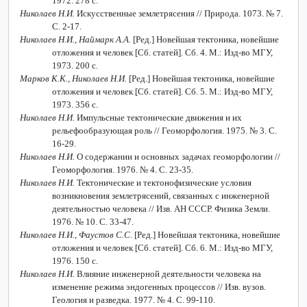
1972. 278 с.
Николаев Н.И.
Искусственные землетрясения // Природа. 1073. № 7.
С. 2-17.
Николаев Н.И., Наймарк А.А.
[Ред.]
Новейшая тектоника, новейшие
отложения и человек [Сб. статей]. Сб. 4. М.: Изд-во МГУ,
1973. 200 с.
Марков К.К., Николаев Н.И.
[Ред.]
Новейшая тектоника, новейшие
отложения и человек [Сб. статей]. Сб. 5. М.: Изд-во МГУ,
1973. 356 с.
Николаев Н.И.
Импульсные тектонические движения и их
рельефообразующая роль // Геоморфология. 1975. № 3. С.
16-29.
Николаев Н.И.
О содержании и основных задачах геоморфологии //
Геоморфология. 1976. № 4. С. 23-35.
Николаев Н.И.
Тектонические и тектонофизические условия
возникновения землетрясений, связанных с инженерной
деятельностью человека // Изв. АН СССР. Физика Земли.
1976. № 10. С. 33-47.
Николаев Н.И., Фаустов С.С.
[Ред.]
Новейшая тектоника, новейшие
отложения и человек [Сб. статей]. Сб. 6. М.: Изд-во МГУ,
1976. 150 с.
Николаев Н.И.
Влияние инженерной деятельности человека на
изменение режима эндогенных процессов // Изв. вузов.
Геология и разведка. 1977. № 4. С. 99-110.