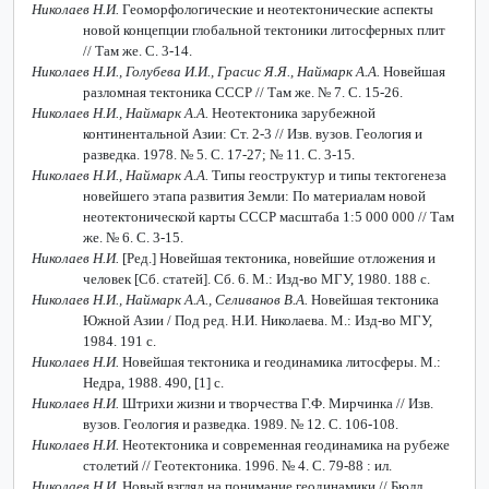
Николаев Н.И.
Геоморфологические и неотектонические аспекты
новой концепции глобальной тектоники литосферных плит
// Там же. С. 3-14.
Николаев Н.И., Голубева И.И., Грасис Я.Я., Наймарк А.А.
Новейшая
разломная тектоника СССР // Там же. № 7. С. 15-26.
Николаев Н.И., Наймарк А.А.
Неотектоника зарубежной
континентальной Азии: Ст. 2-3 // Изв. вузов. Геология и
разведка. 1978. № 5. С. 17-27; № 11. С. 3-15.
Николаев Н.И., Наймарк А.А.
Типы геоструктур и типы тектогенеза
новейшего этапа развития Земли: По материалам новой
неотектонической карты СССР масштаба 1:5 000 000 // Там
же. № 6. С. 3-15.
Николаев Н.И.
[Ред.]
Новейшая тектоника, новейшие отложения и
человек [Сб. статей]. Сб. 6. М.: Изд-во МГУ, 1980. 188 с.
Николаев Н.И., Наймарк А.А., Селиванов В.А.
Новейшая тектоника
Южной Азии / Под ред. Н.И. Николаева. М.: Изд-во МГУ,
1984. 191 с.
Николаев Н.И.
Новейшая тектоника и геодинамика литосферы. М.:
Недра, 1988. 490, [1] с.
Николаев Н.И.
Штрихи жизни и творчества Г.Ф. Мирчинка // Изв.
вузов. Геология и разведка. 1989. № 12. С. 106-108.
Николаев Н.И.
Неотектоника и современная геодинамика на рубеже
столетий // Геотектоника. 1996. № 4. С. 79-88 : ил.
Николаев Н.И.
Новый взгляд на понимание геодинамики // Бюлл.