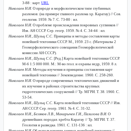
3-88 : карт.
URL
Николаев Н.И.
О природе и морфологическом типе глубинных
разломов: (на примере главного разлома хр. Каратау) // Сов.
геология. 1959. № 7. С. 73-80 : ил.
Николаев Н.И.
О проблеме происхождения покровных суглинков //
Изв. АН СССР. Сер. геогр. 1959. № 4. С. 34-44 : ил.
Николаев Н.И., Шульц С.С.
Принципы и методы составления карты
новейшей тектоники СССР. М., 1959. 23 с. (Материалы 2
Геоморфологического совещания Геоморфологической
комиссии АН СССР).
Николаев Н.И., Шульц С.С.
[Ред.] Карта новейшей тектоники СССР.
М-б 1:5 000 000. М.: М-во геол. и охраны недр, 1959. 8 л.
Николаев Н.И.
Методы изучения и принципы составления карт
новейшей тектоники // Землеведение. 1960. С. 258-260.
Николаев Н.И.
О природе современных тектонических движений и
их изучение в районах строительства крупных
гидротехнических сооружений // Тр. МГРИ. Т. 38. 1960. С.
53-54.
Николаев Н.И., Шульц С.С.
Карта новейшей тектоники СССР // Изв.
АН СССР. Сер. геогр. 1961. № 4. С. 31-32.
Николаев Н.И., Беляков Л.В., Макарычев Г.И., Пазилова В.И.
О
древнейших породах хребта Каратау // Тр. МГРИ. Т. 37.
Геология и разведка. 1961. С. 131-136 : ил.
Николаев Н.И.
Об использовании данных новейшей тектоники //