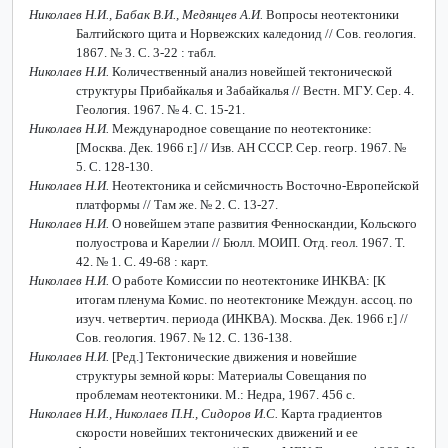
Николаев Н.И., Бабак В.И., Медянцев А.И.
Вопросы неотектоники
Балтийского щита и Норвежских каледонид // Сов. геология.
1867. № 3. С. 3-22 : табл.
Николаев Н.И.
Количественный анализ новейшей тектонической
структуры Прибайкалья и Забайкалья // Вестн. МГУ. Сер. 4.
Геология. 1967. № 4. С. 15-21.
Николаев Н.И.
Международное совещание по неотектонике:
[Москва. Дек. 1966 г.] // Изв. АН СССР. Сер. геогр. 1967. №
5. С. 128-130.
Николаев Н.И.
Неотектоника и сейсмичность Восточно-Европейской
платформы // Там же. № 2. С. 13-27.
Николаев Н.И.
О новейшем этапе развития Фенноскандии, Кольского
полуострова и Карелии // Бюлл. МОИП. Отд. геол. 1967. Т.
42. № 1. С. 49-68 : карт.
Николаев Н.И.
О работе Комиссии по неотектонике ИНКВА: [К
итогам пленума Комис. по неотектонике Междун. ассоц. по
изуч. четвертич. периода (ИНКВА). Москва. Дек. 1966 г.] //
Сов. геология. 1967. № 12. С. 136-138.
Николаев Н.И.
[Ред.] Тектонические движения и новейшие
структуры земной коры: Материалы Совещания по
проблемам неотектоники. М.: Недра, 1967. 456 с.
Николаев Н.И., Николаев П.Н., Сидоров И.С.
Карта градиентов
скорости новейших тектонических движений и ее