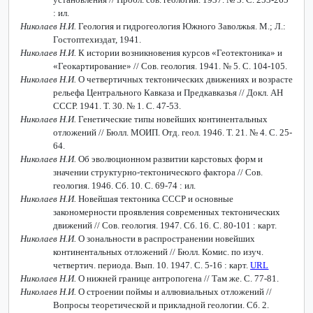
: ил.
Николаев Н.И.
Геология и гидрогеология Южного Заволжья. М.; Л.:
Гостоптехиздат, 1941.
Николаев Н.И.
К истории возникновения курсов «Геотектоника» и
«Геокартирование» // Сов. геология. 1941. № 5. С. 104-105.
Николаев Н.И.
О четвертичных тектонических движениях и возрасте
рельефа Центрального Кавказа и Предкавказья // Докл. АН
СССР. 1941. Т. 30. № 1. С. 47-53.
Николаев Н.И.
Генетические типы новейших континентальных
отложений // Бюлл. МОИП. Отд. геол. 1946. Т. 21. № 4. С. 25-
64.
Николаев Н.И.
Об эволюционном развитии карстовых форм и
значении структурно-тектонического фактора // Сов.
геология. 1946. Сб. 10. С. 69-74 : ил.
Николаев Н.И.
Новейшая тектоника СССР и основные
закономерности проявления современных тектонических
движений // Сов. геология. 1947. Сб. 16. С. 80-101 : карт.
Николаев Н.И.
О зональности в распространении новейших
континентальных отложений // Бюлл. Комис. по изуч.
четвертич. периода. Вып. 10. 1947. С. 5-16 : карт.
URL
Николаев Н.И.
О нижней границе антропогена // Там же. С. 77-81.
Николаев Н.И.
О строении поймы и аллювиальных отложений //
Вопросы теоретической и прикладной геологии. Сб. 2.