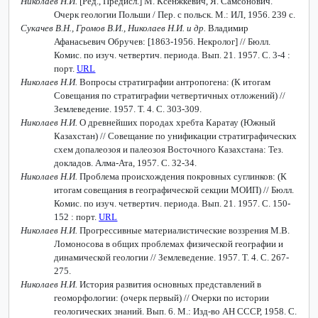
Николаев Н.И.
[Ред., Предисл.] М. Ксенжкевич, Я. Самсонович.
Очерк геологии Польши / Пер. с польск. М.: ИЛ, 1956. 239 с.
Сукачев В.Н., Громов В.И., Николаев Н.И. и др.
Владимир
Афанасьевич Обручев: [1863-1956. Некролог] // Бюлл.
Комис. по изуч. четвертич. периода. Вып. 21. 1957. С. 3-4 :
порт.
URL
Николаев Н.И.
Вопросы стратиграфии антропогена: (К итогам
Совещания по стратиграфии четвертичных отложений) //
Землеведение. 1957. Т. 4. С. 303-309.
Николаев Н.И.
О древнейших породах хребта Каратау (Южный
Казахстан) // Совещание по унификации стратиграфических
схем допалеозоя и палеозоя Восточного Казахстана: Тез.
докладов. Алма-Ата, 1957. С. 32-34.
Николаев Н.И.
Проблема происхождения покровных суглинков: (К
итогам совещания в географической секции МОИП) // Бюлл.
Комис. по изуч. четвертич. периода. Вып. 21. 1957. С. 150-
152 : порт.
URL
Николаев Н.И.
Прогрессивные материалистические воззрения М.В.
Ломоносова в общих проблемах физической географии и
динамической геологии // Землеведение. 1957. Т. 4. С. 267-
275.
Николаев Н.И.
История развития основных представлений в
геоморфологии: (очерк первый) // Очерки по истории
геологических знаний. Вып. 6. М.: Изд-во АН СССР, 1958. С.