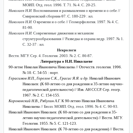
МОИП. Отд. геол. 1996. Т. 71. № 4. С. 20-25.
Николаев Н.И.
Воспоминания и размышления о времени и о себе //
Смирновский сборник-97. С. 180-229 : ил.
Николаев Н.И.
О времени и о себе // Геоморфология. 1997. № 4. С.
81-90.
Николаев Н.И.
Современные движения и механизм
структурообразования // Разведка и охрана недр. 1997. № 1.
С. 32-37 : ил.
Некрологи
Вестн. МГУ. Сер. 4. Геология. 2003. № 2. С. 86-87.
Литература о Н.И. Николаеве
90-летие Николая Ивановича Николаева // Отечеств. геология. 1996.
№ 10. С. 54-55 : порт.
Герасимов И.П., Горелов С.К., Грасис Я.Я. и др.
Николай Иванович
Николаев: (К 60-летию со дня рождения и 35-летию научно-
педагогической деятельности) // Изв. АН СССР. Сер. геогр.
1967. № 2. С. 154-155.
Короновский Н.В., Рябухин А.Г.
К 90-летию Николая Ивановича
Николаева
// Бюлл. МОИП. Отд. геол. 1996. № 4. С. 90-93.
Николай Иванович Николаев: (К 60-летию со дня рождения и 35-
летию научно-педагогической деятельности) // Вестн. МГУ.
Геология. 1955. № 5. С. 121-123.
Николай Иванович Николаев: (К 70-летию со дня рождения) // Вестн.