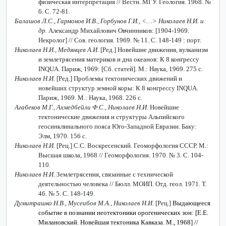
физическая интерпретация // Вестн. МГУ. Геология. 1968. №
6. С. 72-81.
Балашов Л.С., Гармонов И.В., Горбунов Г.И., <…> Николаев Н.И. и
др.
Александр Михайлович Овчинников: [1904-1969.
Некролог] // Сов. геология. 1969. № 11. С. 148-149 : порт.
Николаев Н.И., Медянцев А.И.
[Ред.]
Новейшие движения, вулканизм
и землетрясения материков и дна океанов: К 8 конгрессу
INQUA. Париж, 1969: [Сб. статей]. М.: Наука, 1969. 275 с.
Николаев Н.И.
[Ред.] Проблемы тектонических движений и
новейших структур земной коры: К 8 конгрессу
INQUA
.
Париж, 1969. М.: Наука, 1968. 226 с.
Агабеков М.Г., Ахмедбейли Ф.С., Николаев Н.И.
Новейшие
тектонические движения и структуры Альпийского
геосинклинального пояса Юго-Западной Евразии. Баку:
Элм, 1970. 156 с.
Николаев Н.И.
[Рец.] С.С. Воскресенский. Геоморфология СССР. М.:
Высшая школа, 1968 // Геоморфология. 1970. № 3. С. 104-
110.
Николаев Н.И.
Землетрясения, связанные с технической
деятельностью человека // Бюлл. МОИП. Отд. геол. 1971. Т.
46. № 5. С. 148-149.
Думитрашко Н.В., Мусеибов М.А., Николаев Н.И.
[Рец.]
Выдающееся
событие в познании неотектоники орогенических зон: [Е.Е.
Милановский. Новейшая тектоника Кавказа. М., 1968] //