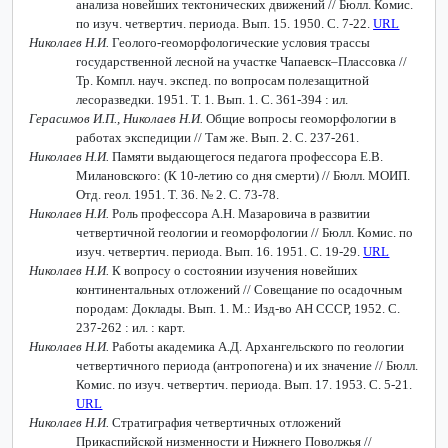
анализа новейших тектонических движений // Бюлл. Комис.
по изуч. четвертич. периода. Вып. 15. 1950. С. 7-22.
URL
Николаев Н.И.
Геолого-геоморфологические условия трассы
государственной лесной на участке Чапаевск–Плассовка //
Тр. Компл. науч. экспед. по вопросам полезащитной
лесоразведки. 1951. Т. 1. Вып. 1. С. 361-394 : ил.
Герасимов И.П., Николаев Н.И.
Общие вопросы геоморфологии в
работах экспедиции // Там же. Вып. 2. С. 237-261.
Николаев Н.И.
Памяти выдающегося педагога профессора Е.В.
Милановского: (К 10-летию со дня смерти) // Бюлл. МОИП.
Отд. геол. 1951. Т. 36. № 2. С. 73-78.
Николаев Н.И.
Роль профессора А.Н. Мазаровича в развитии
четвертичной геологии и геоморфологии // Бюлл. Комис. по
изуч. четвертич. периода. Вып. 16. 1951. С. 19-29.
URL
Николаев Н.И.
К вопросу о состоянии изучения новейших
континентальных отложений // Совещание по осадочным
породам: Доклады. Вып. 1. М.: Изд-во АН СССР, 1952. С.
237-262 : ил. : карт.
Николаев Н.И.
Работы академика А.Д. Архангельского по геологии
четвертичного периода (антропогена) и их значение // Бюлл.
Комис. по изуч. четвертич. периода. Вып. 17. 1953. С. 5-21.
URL
Николаев Н.И.
Стратиграфия четвертичных отложений
Прикаспийской низменности и Нижнего Поволжья //