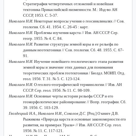
Стратиграфия четвертичных отложений и новейшая
тектоника Прикаспийской низменности. М.: Изд-во АН
СССР, 1953. С. 5-37.
Николаев Н.И.
Некоторые вопросы учения о геосинклиналях // Сов.
геология. Сб. 41. 1954. С. 26-45 : карт.
Николаев Н.И.
Проблемы изучения карста // Изв. АН СССР. Сер.
геогр. 1955. № 4. С. 84.
Николаев Н.И.
Развитие структуры земной коры и ее рельефа по
данным неотектоники // Сов. геология. Сб. 48. 1955. С. 67-
91.
Николаев Н.И.
Изучение новейшего геологического этапа развития
земной коры и значение этих данных для понимания
теоретических проблем геотектоники / Бюлдл. МОИП. Отд.
геол. 1956. Т. 31. № 5. С. 123-124.
Николаев Н.И.
О геолого-географической терминологии // Изв. АН
СССР. Сер. геол. 1956. № 11. С. 98-109.
Николаев Н.И.
Основные черты истории рельефа СССР и его
геоморфологическое районирование // Вопр. географии. Сб.
39. 1956. С. 103-129.
Гвоздецкий Н.А., Николаев Н.И., Соколов Д.С.
[Рец.]
О книге Д.В.
Рыжикова «Природа карста и основные закономерности его
развития, на примерах Урала» // Изв. АН СССР. Сер. геол.
1956. № 11. С. 117-121.