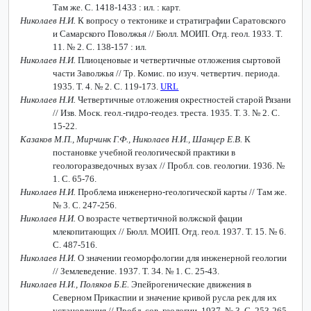
Там же. С. 1418-1433 : ил. : карт.
Николаев Н.И.
К вопросу о тектонике и стратиграфии Саратовского
и Самарского Поволжья // Бюлл. МОИП. Отд. геол. 1933. Т.
11. № 2. С. 138-157 : ил.
Николаев Н.И.
Плиоценовые и четвертичные отложения сыртовой
части Заволжья // Тр. Комис. по изуч. четвертич. периода.
1935. Т. 4. № 2. С. 119-173.
URL
Николаев Н.И.
Четвертичные отложения окрестностей старой Рязани
// Изв. Моск. геол.-гидро-геодез. треста. 1935. Т. 3. № 2. С.
15-22.
Казаков М.П., Мирчинк Г.Ф., Николаев Н.И., Шанцер Е.В.
К
постановке учебной геологической практики в
геологоразведочных вузах // Пробл. сов. геологии. 1936. №
1. С. 65-76.
Николаев Н.И.
Проблема инженерно-геологической карты // Там же.
№ 3. С. 247-256.
Николаев Н.И.
О возрасте четвертичной волжской фации
млекопитающих // Бюлл. МОИП. Отд. геол. 1937. Т. 15. № 6.
С. 487-516.
Николаев Н.И.
О значении геоморфологии для инженерной геологии
// Землеведение. 1937. Т. 34. № 1. С. 25-43.
Николаев Н.И., Поляков Б.Е.
Эпейрогенические движения в
Северном Прикаспии и значение кривой русла рек для их
установления // Пробл. сов. геологии. 1937. № 3. С. 253-265