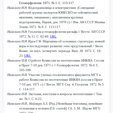
Геоморфология. 1971. № 1. С. 115-117.
Николаев Н.И.
Водохранилища и землетрясения: (Совещание
рабочей группы экспертов ЮНЕСКО по сейсмическим
явлениям, связанным с заполнением крупных
водохранилищ. Париж, дек. 1970 г.) // Изв. АН СССР. Физика
Земли. 1972. № 8. С. 113-117.
Николаев Н.И.
Геология и геоморфология шельфа // Вестн. АН СССР.
1972. № 11. С. 62-69.
URL
Николаев Н.И.
Идеи Г.Ф. Мирчинка об основных структурах земной
коры и последующее развитие этих представлений // Бюлл.
Комис. по изуч. четвертич. периода. Вып. 38. 1972. С. 16-
23.
URL
Николаев Н.И.
О работе Комиссии по неотектонике ИНКВА: Сессия
в Праге 7-10 дек. 1971 г. // Геоморфология. 1972. № 4. С.
105-108.
Николаев Н.И.
Участие ученых геологического факультета МГУ в
работе Комиссии по неотектонике ИНКВА (сессия в Праге
7-10 дек. 1971 г.) // Вестн. МГУ. Сер. 4. Геология. 1972. № 5.
С. 114-117.
Николаев Н.И.
Эвстазия, изостазия и вопросы неотектоники // Там
же. № 1. С. 6-22.
Николаев Н.И., Наймарк А.А.
[Ред.]
Новейшая тектоника, новейшие
отложения и человек [Сб. статей]. Сб. 3. М.: Изд-во МГУ,