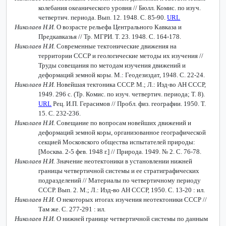
колебания океанического уровня // Бюлл. Комис. по изуч.
четвертич. периода. Вып. 12. 1948. С. 85-90.
URL
Николаев Н.И.
О возрасте рельефа Центрального Кавказа и
Предкавказья // Тр. МГРИ. Т. 23. 1948. С. 164-178.
Николаев Н.И.
Современные тектонические движения на
территории СССР и геологические методы их изучения //
Труды совещания по методам изучения движений и
деформаций земной коры. М.: Геодезиздат, 1948. С. 22-24.
Николаев Н.И.
Новейшая тектоника СССР. М.; Л.: Изд-во АН СССР,
1949. 296 с. (Тр. Комис. по изуч. четвертич. периода; Т. 8).
URL
Рец. И.П. Герасимов // Пробл. физ. географии. 1950. Т.
15. С. 232-236.
Николаев Н.И.
Совещание по вопросам новейших движений и
деформаций земной коры, организованное географической
секцией Московского общества испытателей природы:
[Москва. 2-5 фев. 1948 г.] // Природа. 1949. № 2. С. 76-78.
Николаев Н.И.
Значение неотектоники в установлении нижней
границы четвертичной системы и ее стратиграфических
подразделений // Материалы по четвертичному периоду
СССР. Вып. 2. М.; Л.: Изд-во АН СССР, 1950. С. 13-20 : ил.
Николаев Н.И.
О некоторых итогах изучения неотектоники СССР //
Там же. С. 277-291 : ил.
Николаев Н.И.
О нижней границе четвертичной системы по данным