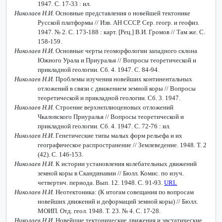
1947. С. 17-33 : ил.
Николаев Н.И.
Основные представления о новейшей тектонике
Русской платформы // Изв. АН СССР. Сер. геогр. и геофиз.
1947. № 2. С. 173-188 : карт.
[Рец.] В.И. Громов // Там же. С.
158-159.
Николаев Н.И.
Основные черты геоморфологии западного склона
Южного Урала и Приуралья // Вопросы теоретической и
прикладной геологии. Сб. 4. 1947. С. 84-94.
Николаев Н.И.
Проблемы изучения новейших континентальных
отложений в связи с движением земной коры // Вопросы
теоретической и прикладной геологии. Сб. 3. 1947.
Николаев Н.И.
Строение верхнеплиоценовых отложений
Чкаловского Приуралья // Вопросы теоретической и
прикладной геологии. Сб. 4. 1947. С. 72-76 : ил.
Николаев Н.И.
Генетические типы малых форм рельефа и их
географическое распространение // Землеведение. 1948. Т. 2
(42). С. 146-153.
Николаев Н.И.
К истории установления колебательных движений
земной коры в Скандинавии // Бюлл. Комис. по изуч.
четвертич. периода. Вып. 12. 1948. С. 91-93.
URL
Николаев Н.И.
Неотектоника: (К итогам совещания по вопросам
новейших движений и деформаций земной коры) // Бюлл.
МОИП. Отд. геол. 1948. Т. 23. № 4. С. 17-28.
Николаев Н.И.
Новейшие тектонические движения и эвстатические