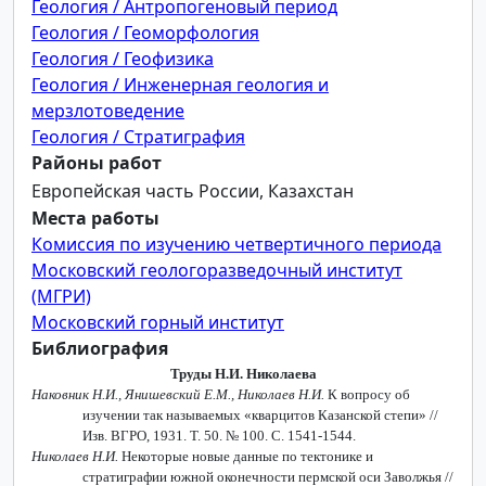
Геология / Антропогеновый период
Геология / Геоморфология
Геология / Геофизика
Геология / Инженерная геология и
мерзлотоведение
Геология / Стратиграфия
Районы работ
Европейская часть России, Казахстан
Места работы
Комиссия по изучению четвертичного периода
Московский геологоразведочный институт
(МГРИ)
Московский горный институт
Библиография
Труды Н.И. Николаева
Наковник Н.И., Янишевский Е.М., Николаев Н.И.
К вопросу об
изучении так называемых «кварцитов Казанской степи» //
Изв. ВГРО, 1931. Т. 50. № 100. С. 1541-1544.
Николаев Н.И.
Некоторые новые данные по тектонике и
стратиграфии южной оконечности пермской оси Заволжья //