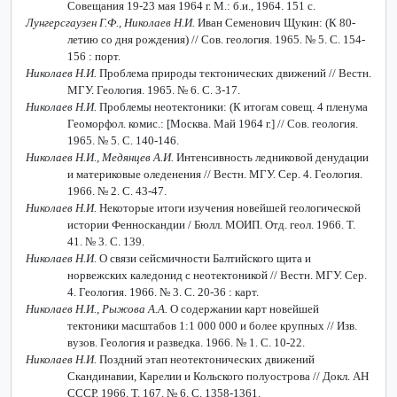
Совещания 19-23 мая 1964 г. М.: б.и., 1964. 151 с.
Лунгерсгаузен Г.Ф., Николаев Н.И.
Иван Семенович Щукин: (К 80-
летию со дня рождения) // Сов. геология. 1965. № 5. С. 154-
156 : порт.
Николаев Н.И.
Проблема природы тектонических движений // Вестн.
МГУ. Геология. 1965. № 6. С. 3-17.
Николаев Н.И.
Проблемы неотектоники: (К итогам совещ. 4 пленума
Геоморфол. комис.: [Москва. Май 1964 г.] // Сов. геология.
1965. № 5. С. 140-146.
Николаев Н.И., Медянцев А.И.
Интенсивность ледниковой денудации
и материковые оледенения // Вестн. МГУ. Сер. 4. Геология.
1966. № 2. С. 43-47.
Николаев Н.И.
Некоторые итоги изучения новейшей геологической
истории Фенноскандии / Бюлл. МОИП. Отд. геол. 1966. Т.
41. № 3. С. 139.
Николаев Н.И.
О связи сейсмичности Балтийского щита и
норвежских каледонид с неотектоникой // Вестн. МГУ. Сер.
4. Геология. 1966. № 3. С. 20-36 : карт.
Николаев Н.И., Рыжова А.А.
О содержании карт новейшей
тектоники масштабов 1:1 000 000 и более крупных // Изв.
вузов. Геология и разведка. 1966. № 1. С. 10-22.
Николаев Н.И.
Поздний этап неотектонических движений
Скандинавии, Карелии и Кольского полуострова // Докл. АН
СССР. 1966. Т. 167. № 6. С. 1358-1361.