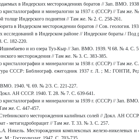
аемых в Индерских месторождениях боратов // Зап. ВМО. 1938. Ч
 кристаллографии и минералогии за 1937 г. (СССР) // Там же. № 
 толще Индерского поднятия // Там же. № 2. С. 258-261.
рита в Индерском месторождении боратов // Сов. геология. 1938
 исследований в Индерском районе // Индерские бораты / Под ре
8. С. 182-220.
шимбаево и из озера Туз-Кыр // Зап. ВМО. 1939. Ч 68. № 4. С. 5
нского месторождения // Там же. № 3. С. 383-385.
 кристаллографии и минералогии за 1938 г. (СССР) // Там же. С.
тура СССР: Библиограф. ежегодник 1937 г. Л. ; М.: ГОНТИ, Ред.
ВМО. 1940. Ч. 69. № 2/3. С. 221-227.
Докл. АН СССР. 1940. Т. 28. № 7. С. 639-641.
 кристаллографии и минералогии за 1939 г. (СССР) // Зап. ВМО. 1
ам же. С. 447-457.
тебникского месторождения калийных солей // Докл. АН СССР. 19
т - метагидроборацит // Там же. Т. 33. № 3. С. 257.
.А.
Никель. Месторождения комплексных железо-никелевых и с
. М.: Госгеолиздат, 1947. С. 703-735.