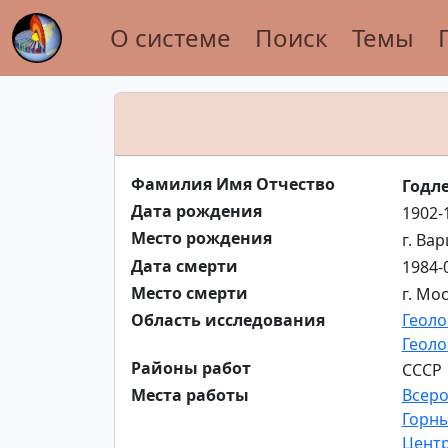
О системе
Поиск
Темы
Фамилия Имя Отчество
Годл
Дата рождения
1902-
Место рождения
г. Ва
Дата смерти
1984-
Место смерти
г. Мо
Область исследования
Геоло
Геоло
Районы работ
СССР
Места работы
Всеро
Горны
Центр