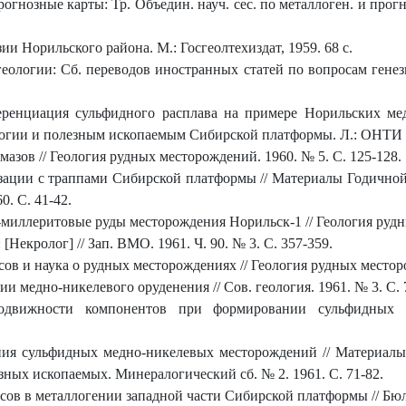
рогнозные карты: Тр. Объедин. науч. сес. по металлоген. и про
и Норильского района. М.: Госгеолтехиздат, 1959. 68 с.
геологии: Сб. переводов иностранных статей по вопросам генез
ренциация сульфидного расплава на примере Норильских ме
огии и полезным ископаемым Сибирской платформы. Л.: ОНТИ В
азов // Геология рудных месторождений. 1960. № 5. С. 125-128.
ации с траппами Сибирской платформы // Материалы Годичной с
. С. 41-42.
миллеритовые руды месторождения Норильск-1 // Геология рудны
Некролог] // Зап. ВМО. 1961. Ч. 90. № 3. С. 357-359.
ов и наука о рудных месторождениях // Геология рудных месторо
 медно-никелевого оруденения // Сов. геология. 1961. № 3. С. 
вижности компонентов при формировании сульфидных ме
ия сульфидных медно-никелевых месторождений // Материал
ных ископаемых. Минералогический сб. № 2. 1961. С. 71-82.
ов в металлогении западной части Сибирской платформы // Бюлл