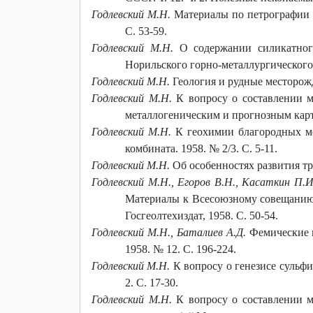
Годлевский М.Н.
Материалы по петрографии Н
С. 53-59.
Годлевский М.Н.
О содержании силикатного
Норильского горно-металлургического к
Годлевский М.Н.
Геология и рудные месторожд
Годлевский М.Н.
К вопросу о составлении м
металлогеническим и прогнозным картам:
Годлевский М.Н.
К геохимии благородных ме
комбината. 1958. № 2/3. С. 5-11.
Годлевский М.Н.
Об особенностях развития тр
Годлевский М.Н., Егоров В.Н., Касаткин П.И
Материалы к Всесоюзному совещанию п
Госгеолтехиздат, 1958. С. 50-54.
Годлевский М.Н., Баталиев А.Д.
Фемические м
1958. № 12. С. 196-224.
Годлевский М.Н.
К вопросу о генезисе сульф
2. С. 17-30.
Годлевский М.Н.
К вопросу о составлении м