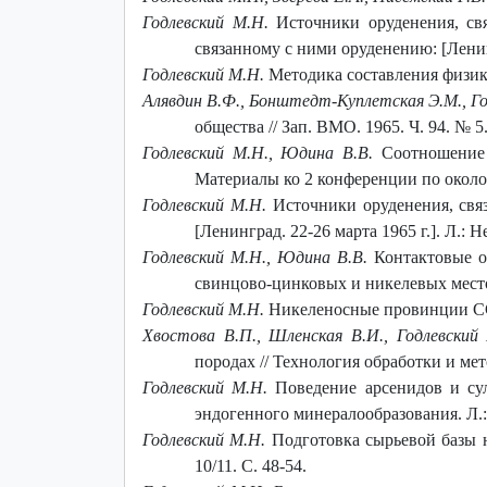
Годлевский М.Н.
Источники оруденения, свя
связанному с ними оруденению: [Ленингр
Годлевский М.Н.
Методика составления физико
Алявдин В.Ф., Бонштедт-Куплетская Э.М., Го
общества // Зап. ВМО. 1965. Ч. 94. № 5.
Годлевский M.H., Юдина В.В.
Соотношение 
Материалы ко 2 конференции по околору
Годлевский М.Н.
Источники оруденения, свя
[Ленинград. 22-26 марта 1965 г.]. Л.: Н
Годлевский M.H., Юдина В.В.
Контактовые о
свинцово-цинковых и никелевых место
Годлевский М.Н.
Никеленосные провинции ССС
Хвостова В.П., Шленская В.И., Годлевский
породах // Технология обработки и мет
Годлевский М.H.
Поведение арсенидов и сул
эндогенного минералообразования. Л.: 
Годлевский М.Н.
Подготовка сырьевой базы н
10/11. С. 48-54.