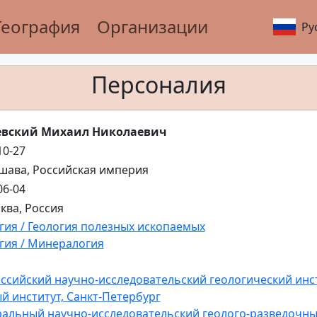
География
Организации
Ру
Персоналия
евский Михаил Николаевич
10-27
ршава, Российская империя
06-04
сква, Россия
гия / Геология полезных ископаемых
гия / Минералогия
ссийский научно-исследовательский геологический инсти
й институт, Санкт-Петербург
альный научно-исследовательский геолого-разведочный