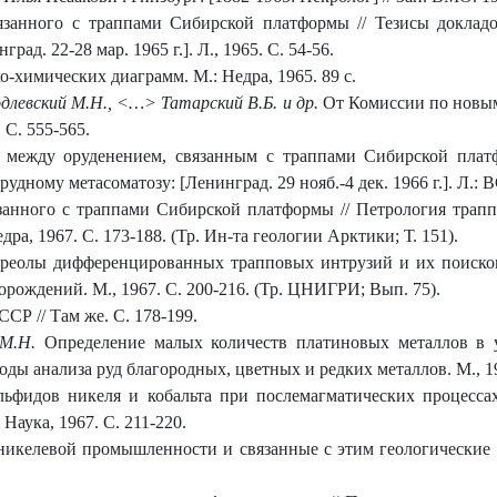
занного с траппами Сибирской платформы // Тезисы доклад
ад. 22-28 мар. 1965 г.]. Л., 1965. С. 54-56.
-химических диаграмм. М.: Недра, 1965. 89 с.
длевский М.Н., <…> Татарский В.Б. и др.
От Комиссии по новым
 С. 555-565.
между оруденением, связанным с траппами Сибирской платф
дному метасоматозу: [Ленинград. 29 нояб.-4 дек. 1966 г.]. Л.: 
занного с траппами Сибирской платформы // Петрология трап
едра, 1967. С. 173-188. (Тр. Ин-та геологии Арктики; Т. 151).
реолы дифференцированных трапповых интрузий и их поисково
рождений. М., 1967. С. 200-216. (Тр. ЦНИГРИ; Вып. 75).
Р // Там же. С. 178-199.
 М.Н.
Определение малых количеств платиновых металлов в 
оды анализа руд благородных, цветных и редких металлов. М., 1
ьфидов никеля и кобальта при послемагматических процесса
Наука, 1967. С. 211-220.
икелевой промышленности и связанные с этим геологические п