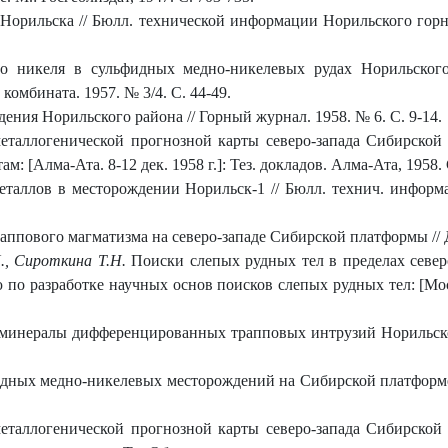
орильска // Бюлл. технической информации Норильского горно
 никеля в сульфидных медно-никелевых рудах Норильского
омбината. 1957. № 3/4. С. 44-49.
ения Норильского района // Горный журнал. 1958. № 6. С. 9-14.
еталлогенической прогнозной карты северо-запада Сибирской
 [Алма-Ата. 8-12 дек. 1958 г.]: Тез. докладов. Алма-Ата, 1958. 
таллов в месторождении Норильск-1 // Бюлл. технич. информ
аппового магматизма на северо-западе Сибирской платформы // До
., Сироткина Т.Н.
Поиски слепых рудных тел в пределах север
о разработке научных основ поисков слепых рудных тел: [Москв
инералы дифференцированных трапповых интрузий Норильского 
идных медно-никелевых месторождений на Сибирской платформе
еталлогенической прогнозной карты северо-запада Сибирской