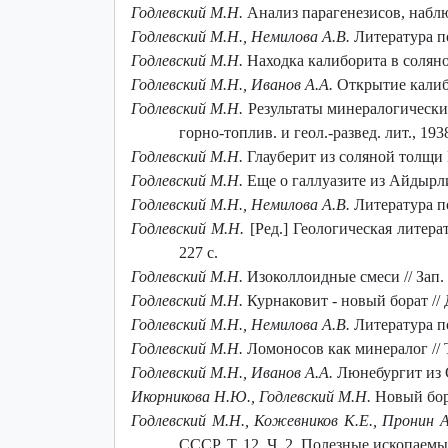
Годлевский M.H.
Анализ парагенезисов, наблюд
Годлевский М.Н., Немилова А.В.
Литература по
Годлевский M.H.
Находка калиборита в соляной
Годлевский M.H., Иванов А.А.
Открытие калибо
Годлевский M.H.
Результаты минералогических
горно-топлив. и геол.-развед. лит., 193
Годлевский М.Н.
Глауберит из соляной толщи И
Годлевский М.Н.
Еще о галлуазите из Айдырли
Годлевский М.Н., Немилова А.В.
Литература по
Годлевский М.Н.
[Ред.] Геологическая литера
227 с.
Годлевский M.H.
Изоколлоидные смеси // Зап. 
Годлевский М.Н.
Курнаковит - новый борат // 
Годлевский М.Н., Немилова А.В.
Литература по
Годлевский М.Н.
Ломоносов как минералог // Т
Годлевский М.Н., Иванов А.А.
Люнебургит из С
Икорникова Н.Ю., Годлевский М.Н.
Новый бора
Годлевский М.Н., Кожевников К.Е., Пронин А
СССР. Т. 12. Ч. 2. Полезные ископаемые