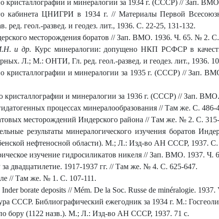
 кристаллографии и минералогии за 1934 г. (СССР) // Зап. ВМО. 
о кабинета ЦНИГРИ в 1934 г. // Материалы Первой Всесоюзн
 ред. геол.-развед. и геодез. лит., 1936. С. 22-25, 131-132.
рского месторождения боратов // Зап. ВМО. 1936. Ч. 65. № 2. С.
.Н. и др.
Курс минералогии: допущено НКП РСФСР в качестве 
ых. Л.; М.: ОНТИ, Гл. ред. геол.-развед. и геодез. лит., 1936. 10
 кристаллографии и минералогии за 1935 г. (СССР) // Зап. ВМО. 
 кристаллографии и минералогии за 1936 г. (СССР) // Зап. ВМО. 1
идатогенных процессах минералообразо­вания // Там же. С. 486-4
овых месторождений Индерского района // Там же. № 2. С. 315-
льные результаты минералогического изучения боратов Индерс
нской нефтеносной области). М.; Л.: Изд-во АН СССР, 1937. С. 
ческое изучение гидросиликатов никеля // Зап. ВМО. 1937. Ч. 66
 двадцатилетие. 1917-1937 гг. // Там же. № 4. С. 625-647.
 // Там же. № 1. С. 107-111.
 Inder borate deposits // Mém. De la Soc. Russe de minéralogie. 1937. 
ура СССР. Библиографический ежегодник за 1934 г. М.: Госгеолизд
о бору (1122 назв.). М.; Л.: Изд-во АН СССР, 1937. 71 с.