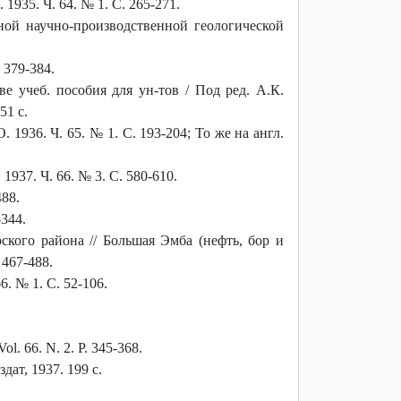
1935. Ч. 64. № 1. С. 265-271.
ой научно-производственной геологической
 379-384.
учеб. пособия для ун-тов / Под ред. А.К.
51 с.
1936. Ч. 65. № 1. С. 193-204; То же на англ.
937. Ч. 66. № 3. С. 580-610.
88.
344.
кого района // Большая Эмба (нефть, бор и
467-488.
. № 1. С. 52-106.
Vol. 66. N. 2. P. 345-368.
ат, 1937. 199 с.