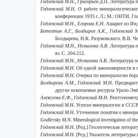
Годлевский М.Н., Григорьев Д.П.
Литература по
Годлевский М.Н.
О работе минералогическог
конференции 1935 г. Л.; М.: ОНТИ, Глав.
Годлевский M.H., Егорова Е.Н.
Ашарит из Инде
Бетехтин А.Г., Болдырев А.К., Годлевский М
Болдырева, Н.К. Разумовского, В.В. Черн
Годлевский М.Н., Немилова А.В.
Литература по
яз. С. 204-212.
Годлевский М.Н., Немилова А.В.
Литература по
Годлевский М.Н.
Об одной закономерности в г
Годлевский M.H.
Очерки по минералогии борат
Болдырева А.М., Годлевский М.Н.
Предварите
другие ископаемые ресурсы Урало-Эмбе
Алексеева Е.Ф., Годлевский M.H.
Рентгенометри
Годлевский M.H.
Успехи минералогии в СССР за
Годлевский M.H.
Уточнение понятия о минерале
Godlevsky M.N.
Mineralogical investigation of the
Годлевский М.Н.
[Ред.] Геологическая литерат
Годлевский М.Н.
[Ред.] Указатель литературы п