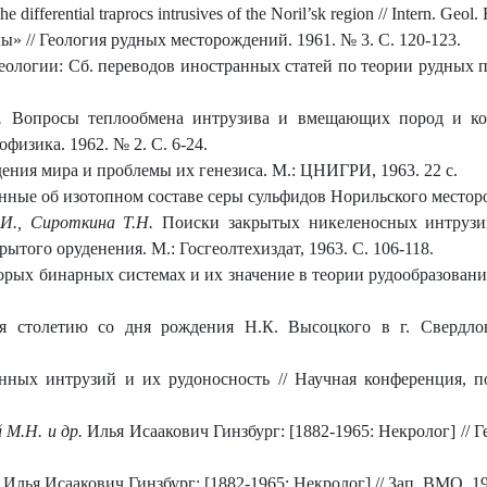
e differential traprocs intrusives of the Noril’sk region // Intern. Geol.
» // Геология рудных месторождений. 1961. № 3. С. 120-123.
еологии: Сб. переводов иностранных статей по теории рудных 
.
Вопросы теплообмена интрузива и вмещающих пород и кон
физика. 1962. № 2. С. 6-24.
ния мира и проблемы их генезиса. М.: ЦНИГРИ, 1963. 22 с.
ные об изотопном составе серы сульфидов Норильского месторожд
.И., Сироткина Т.Н.
Поиски закрытых никеленосных интрузий
того оруденения. М.: Госгеолтехиздат, 1963. С. 106-118.
орых бинарных системах и их значение в теории рудообразовани
я столетию со дня рождения Н.К. Высоцкого в г. Свердлов
ных интрузий и их рудоносность // Научная конференция, п
 М.Н. и др.
Илья Исаакович Гинзбург: [1882-1965: Некролог] // 
Илья Исаакович Гинзбург: [1882-1965: Некролог] // Зап. ВМО. 196