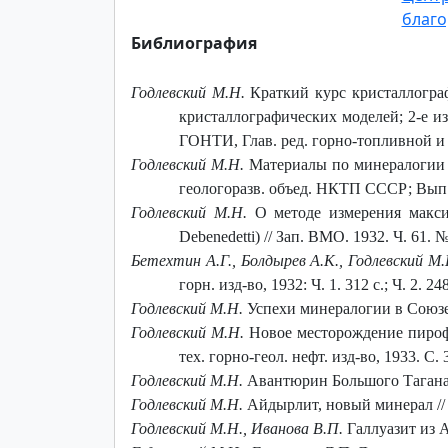
благо
Библиография
Годлевский M.H.
Краткий курс кристаллографи
кристаллографических моделей; 2-е изд.,
ГОНТИ, Глав. ред. горно-топливной и ге
Годлевский М.Н.
Материалы по минералогии бур
геологоразв. объед. НКТП СССР; Вып.
Годлевский М.Н.
О методе измерения макси
Debenedetti) // Зап. ВМО. 1932. Ч. 61. №
Бетехтин А.Г., Болдырев А.К., Годлевский М.
горн. изд-во, 1932: Ч. 1. 312 с.; Ч. 2. 248
Годлевский M.H.
Успехи минералогии в Союзе за
Годлевский М.Н.
Новое месторождение пирофи
тех. горно-геол. нефт. изд-во, 1933. С. 
Годлевский M.H.
Авантюрин Большого Таганая /
Годлевский M.H.
Айдырлит, новый минерал // 
Годлевский М.Н., Иванова В.П.
Галлуазит из А