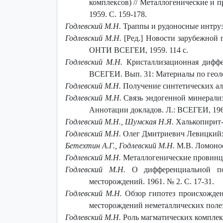
комплексов) // Металлогенические и п
1959. С. 159-178.
Годлевский М.Н.
Траппы и рудоносные интрузи
Годлевский М.Н.
[Ред.] Новости зарубежной 
ОНТИ ВСЕГЕИ, 1959. 114 с.
Годлевский М.Н.
Кристаллизационная диффе
ВСЕГЕИ. Вып. 31: Материалы по геол
Годлевский М.Н.
Получение синтетических алм
Годлевский M.H.
Связь эндогенной минерализ
Аннотации докладов. Л.: ВСЕГЕИ, 1960
Годлевский М.Н., Шумская Н.Я.
Халькопирит-
Годлевский М.Н.
Олег Дмитриевич Левицкий: [
Бетехтин А.Г., Годлевский М.Н.
М.В. Ломонос
Годлевский М.Н.
Металлогенические провинции
Годлевский М.Н.
О дифференциальной под
месторождений. 1961. № 2. С. 17-31.
Годлевский М.Н.
Обзор гипотез происхожден
месторождений неметаллических полез
Годлевский М.Н.
Роль магматических комплекс