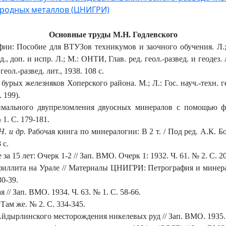
родных металлов (ЦНИГРИ)
Основные труды М.Н. Годлевского
и: Пособие для ВТУЗов техникумов и заочного обучения. Л.; М
 доп. и испр. Л.; М.: ОНТИ, Глав. ред. геол.-развед. и геодез. лит
ол.-развед. лит., 1938. 108 с.
ых железняков Хоперского района. М.; Л.: Гос. науч.-техн. геол
 199).
мального двупреломления двуосных минералов с помощью фе
 1. С. 179-181.
Н. и др.
Рабочая книга по минералогии: В 2 т. / Под ред. А.К. Бо
 с.
 15 лет: Очерк 1-2 // Зап. ВМО. Очерк 1: 1932. Ч. 61. № 2. С. 205
ллита на Урале // Материалы ЦНИГРИ: Петрография и минералог
30-39.
/ Зап. ВМО. 1934. Ч. 63. № 1. С. 58-66.
Там же. № 2. С. 334-345.
йдырлинского месторождения никелевых руд // Зап. ВМО. 1935. Ч