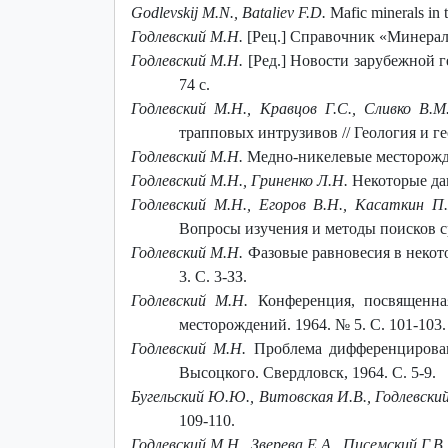
Godlevskij M.N., Bataliev F.D.
Mafic minerals in th
Годлевский М.Н.
[Рец.] Справочник «Минералы
Годлевский М.Н.
[Ред.] Новости зарубежной г
74 с.
Годлевский M.H., Кравцов Г.С., Сливко В.М
трапповых интрузивов // Геология и гео
Годлевский М.Н.
Медно-никелевые месторожде
Годлевский М.Н., Гриненко Л.Н.
Некоторые дан
Годлевский М.Н., Егоров В.Н., Касаткин П
Вопросы изучения и методы поисков сры
Годлевский М.Н.
Фазовые равновесия в некот
3. С. 3-ЗЗ.
Годлевский M.H.
Конференция, посвященна
месторождений. 1964. № 5. С. 101-103.
Годлевский М.Н.
Проблема дифференцирован
Высоцкого. Свердловск, 1964. С. 5-9.
Бугельский Ю.Ю., Витовская И.В., Годлевский
109-110.
Годлевский М.Н., Зверева Е.А., Писемский Г.В.