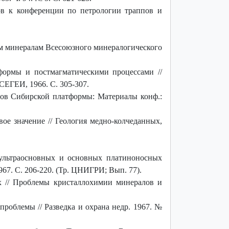
ов к конференции по петрологии траппов и
 минералам Всесоюзного минералогического
ормы и постмагматическими процессами //
ВСЕГЕИ, 1966. С. 305-307.
пов Сибирской платформы: Материалы конф.:
е значение // Геология медно-колчеданных,
ультраосновных и основных платиноносных
967. С. 206-220. (Тр. ЦНИГРИ; Вып. 77).
х // Проблемы кристаллохимии минералов и
роблемы // Разведка и охрана недр. 1967. №