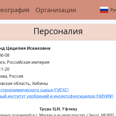
География
Организации
Ру
Персоналия
нд Цецилия Исааковна
06-08
нск, Российская империя
11-20
сква, Россия
вская область, Хибины
горнохимического сырья (ГИГХС)
ый институт удобрений и инсектофунгицидов (НИУИФ)
Труды Ц.И. Уфлянд
ных отложений в г. Москве и ее окрестностях // Бюлл. МОИП. Отд