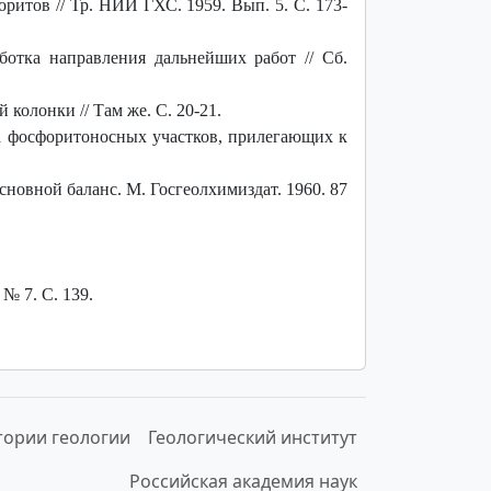
тов // Тр. НИИ ГХС. 1959. Вып. 5. С. 173-
ботка направления дальнейших работ // Сб.
колонки // Там же. С. 20-21.
ка фосфоритоносных участков, прилегающих к
новной баланс. М. Госгеолхимиздат. 1960. 87
№ 7. С. 139.
тории геологии
Геологический институт
Российская академия наук