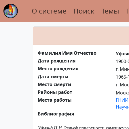
О системе
Поиск
Темы
Фамилия Имя Отчество
Уфля
Дата рождения
1900-
Место рождения
г. Ми
Дата смерти
1965-
Место смерти
г. Мо
Районы работ
Моско
Места работы
ГНИИ 
Научн
Библиография
Уфлянд Ц.И.
Рельеф поверхности каменноуголь