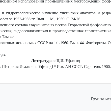
ноценном использовании промышленных месторождений фосфори
 и гидрогеологическое изучение хибинских апатитов и разра
от за 1953-1956 гг. Вып. 1. М., 1959. С. 24-26.
венного состава глауконитовых песков Егорьевской фосфоритной 
ическая, гидрогеологическая и производственная характеристи
/ Там же.
полезных ископаемых СССР на 1/1-1960. Вып. 44. Фосфориты. Ос
дах.
Литература о Ц.И. Уфлянд
: [Цецилия Исааковна Уфлянд] // Изв. АН СССР. Сер. геол. 1966. 
Группа ис