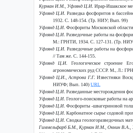
Курман И.М., Уфлянд Ц.И.
Ирар-Ишакское мест
Уфлянд Ц.И.
Разведка фосфоритов в бассейне
1932. С. 148-154. (Тр. НИУ; Вып. 99)
Уфлянд Ц.И.
Фосфориты Московской области //
Уфлянд Ц.И.
Разведочные работы на фосфорит
М.: ГРНТИ, 1934. С. 127-131. (Тр. НИУ
Уфлянд Ц.И.
Разведочные работы на фосфори
// Там же. С. 144-155.
Уфлянд Ц.И.
Геологическое строение Его
агрономических руд СССР. М., Л.: ГРН
Уфлянд Ц.И., Астрова Г.Г.
Известняки Воскр
НИУФ; Вып. 140)
URL
Уфлянд Ц.И.
Разведанные месторождения фосф
Уфлянд Ц.И.
Геолого-поисковые работы на ар
Уфлянд Ц.И.
Фосфориты -швагериновой толщи
Уфлянд Ц.И.
Карбонатное сырье содовой про
Уфлянд Ц.И.
Сводка геологоразведочных мат
Гиммельфарб Б.М., Қурман И.М., Окнин В.А.,