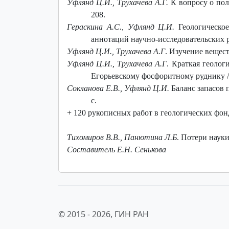
Уфлянд Ц.И., Трухачева А.Г.
К вопросу о пол
208.
Гераскина А.С., Уфлянд Ц.И.
Геологическое
аннотаций научно-исследовательских раб
Уфлянд Ц.И., Трухачева А.Г
. Изучение вещест
Уфлянд Ц.И., Трухачева А.Г
. Краткая геолог
Егорьевскому фосфоритному руднику /
Сокланова Е.В., Уфлянд Ц.И.
Баланс запасов 
с.
+ 120 рукописных работ в геологических фон
Тихомиров В.В., Панютина Л.Б
. Потери науки
Составитель Е.Н. Сенькова
© 2015 -
2026, ГИН РАН