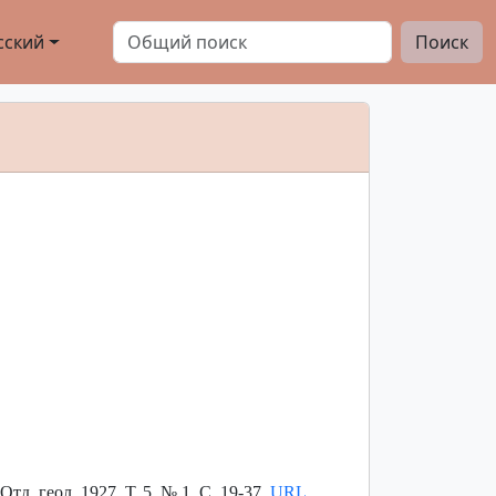
сский
Поиск
. геол. 1927. Т. 5. № 1. С. 19-37.
URL