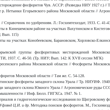
орождение фосфоритов Чув. AССР: (Разведка НИУ 1927 г.) // Тр
 р. Нетынки Егорьевского района Московской области //
Агрон
 Справочник по удобрениям. Л.: Госхимтехиздат, 1933. С. 41-43
ы в Кинешемском районе на участках Baxyтинском и Кистeгoвск
; Вып. 115)
ты на участках Конобеевском, Барановском, Хорловско-Елкинс
рьевской группы фосфоритовых месторождений Московской
ТИ, 1937. С. 46-50. (Тр. НИУ; Вып. 142: К XVII сессии МГК)
есенского района Московской области // Фосфориты Московской
оритов Московской области // Там же. С. 54-128.
тинские фосфориты западного склона Урала // Тр. НИУИФ. 1940.
 западного склона Южного Урала // Агрономические руды СССР
мышленности // Инф. Бюлл. ГИГХСа. 1947. № 1.
ериалов и гидрогеологические исследования по Щигровскому ф
 Уфлянд Ц.И
.
и др.
Методика поисков фосфоритов. М., Госхимиздат