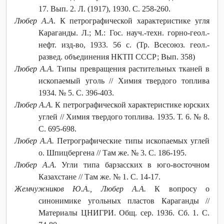
17. Вып. 2. Л. (1917), 1930. С. 258-260.
Любер А.А
. К петрографической характеристике угля
Караганды. Л.; М.: Гос. науч.-техн. горно-геол.-
нефт. изд-во, 1933. 56 с. (Тр. Всесоюз. геол.-
развед. объединения НКТП СССР; Вып. 358)
Любер А.А.
Типы превращения растительных тканей в
ископаемый уголь // Химия твердого топлива
1934. № 5. С. 396-403.
Любер А.А.
К петрографической характеристике юрских
углей // Химия твердого топлива. 1935. Т. 6. № 8.
С. 695-698.
Любер А.А.
Петрографические типы ископаемых углей
о. Шпицбергена // Там же. № 3. С. 186-195.
Любер А.А.
Угли типа барзасских в юго-восточном
Казахстане // Там же. № 1. С. 14-17.
Жемчужников Ю.А., Любер А.А.
К вопросу о
синонимике угольных пластов Караганды //
Материалы ЦНИГРИ. Общ. сер. 1936. Сб. 1. С.