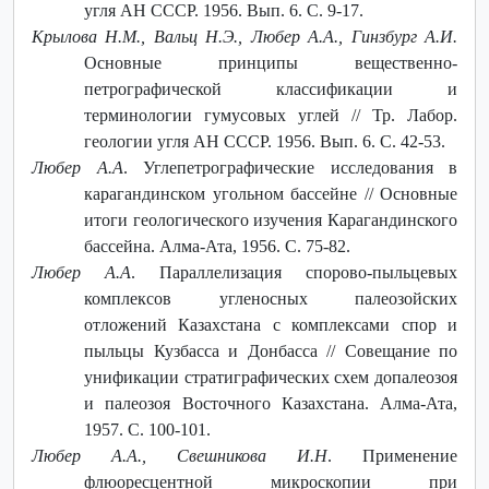
угля АН СССР. 1956. Вып. 6. С. 9-17.
Крылова Н.М., Вальц Н.Э., Любер А.A., Гинзбург А.И.
Основные принципы вещественно-
петрографической классификации и
терминологии гумусовых углей // Тр. Лабор.
геологии угля АН СССР. 1956. Вып. 6. С. 42-53.
Любер А.А
. Углепетрографические исследования в
карагандинском угольном бассейне // Основные
итоги геологического изучения Карагандинского
бассейна. Алма-Ата, 1956. С. 75-82.
Любер А.А
. Параллелизация спорово-пыльцевых
комплексов угленосных палеозойских
отложений Казахстана с комплексами спор и
пыльцы Кузбасса и Донбасса // Совещание по
унификации стратиграфических схем допалеозоя
и палеозоя Восточного Казахстана. Алма-Ата,
1957. С. 100-101.
Любер А.А., Свешникова И.Н
. Применение
флюоресцентной микроскопии при