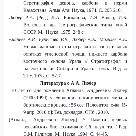
Стратиграфия девона, карбона и перми
Казахстана. Алма-Ата: Наука, 1974. С. 205-210.
Любер А.А
. [Ред.] Л.А. Богданова, И.Э. Вальц, И.Б.
Волкова и др. Петрографические типы углей
СССР. М.: Наука, 1975. 248 с
.
Ананьев А.Р., Бурылова Р.В., Любер А.А., Могилев А.Е.
Новые данные о стратиграфии и растительных
остатках угленосной толщи нижнего карбона
восточного склона Урала // Стратиграфия и
палеонтология Сибири и Урала. Томск: Изд-во
ТГУ, 1978. С. 5-17.
Литература о А.А. Любер
110 лет со дня рождения Аглаиды Андреевны Любер
(1900-1990) // Эволюция органического мира и
биотические кризисы: 56 сес. Палеонтол. о-ва: [5-
9 апр. 2010 г.]: Тез. докладов. СПб., 2010.
[Аглаида Андреевна Любер] // Памяти первых
российских биогеохимиков: Сб. науч. тр. / Ред.
Э.М.
Галимов. М.: Наука, 1994. С. 44-45.