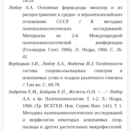
14-29.
Любер А.А.
Основные форма-роды миоспор и их
распространение в средне- и верхнепалеозойских
отложениях СССР // К методике
палеопалинологических исследований:
Материалы ко 2-й Международной
палеопалинологической конференции
(Голландия. Сент. 1966). Л.: Недра, 1966. С. 26-
41.
Вербицкая З.И., Любер А.А., Фадеева И.З.
Особенности
состава спорово-пыльцевых спектров в
ископаемых углях и осадках различного генезиса
// Там же. С. 69-78.
Андреева Е.М., Бойцова Е.П., Жежель О.Н. <…> Любер
А.А. и др.
Палеопалинология. Т. 1-2. Л.: Недра,
1966. (Тр. ВСЕГЕИ. Нов. Серия; Вып. 141): Т. 1.
Методика палеопалинологических исследований
и морфология некоторых ископаемых спор,
пыльцы и других растительных микрофоссилий.