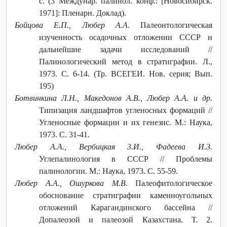
с. (3 Междунар. палинол. конф.: [Новосибирск.
1971]: Пленарн. Доклад).
Бойцова Е.П., Любер А.А
. Палеонтологическая
изученность осадочных отложении СССР и
дальнейшие задачи исследований //
Палинологический метод в стратиграфии. Л.,
1973. С. 6-14. (Тр. ВСЕГЕИ. Нов. серия; Вып.
195)
Ботвинкина Л.Н., Македонов А.В., Любер А.А. и др.
Типизация ландшафтов угленосных формаций //
Угленосные формации и их генезис. М.: Наука,
1973. С. 31-41.
Любер А.А., Вербицкая 3.И., Фадеева И.3.
Углепалинология в СССР // Проблемы
палинологии. М.: Наука, 1973. С. 55-59.
Любер А.А., Ошуркова М.В.
Палеофитологическое
обоснование стратиграфии каменноугольных
отложений Карагандинского бассейна //
Допалеозой и палеозой Казахстана. Т. 2.