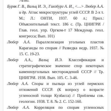
74-80.
Буряк Г. В., Вальц И. Э., Гинзбург А. И., <…> Любер А.А.
и др.
Атлас микроструктуры углей СССР. В 2-х т.
М.; Л.: ОНТИ, 1937. 60 л.; Прил.:
Объяснительный текст. 186 с. (Тр. ЦНИГРИ /
Глав. геол. упр. Оргком-т 17 Междунар. геол.
конгресса; Вып. 101)
Любер А.А
. Параллелизация угольных пластов
Караганды по спорам // Разведка недр. 1937. №
15. С. 19-23.
Любер А.А., Вальц И.Э.
Классификация и
стратиграфическое значение спор некоторых
каменноугольных месторождений СССР // Тр.
ЦНИГРИ. 1938. Вып. 105. С. 3-46.
Любер А.А.
Споры и пыльца из углей пермских
отложений СССР. (К вопросу о возрасте
угленосной толщи Кузбасса) // Проблемы сов.
геологии. 1938. Т. 8. № 2. С. 152-160.
Любер А.А.
Корреляция по спорам угленосных