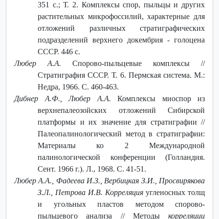
351 с.; Т. 2. Комплексы спор, пыльцы и других
растительных микрофоссилий, характерные для
отложений различных стратиграфических
подразделений верхнего докембрия - голоцена
СССР. 446 с.
Любер А.А.
Спорово-пыльцевые комплексы //
Стратиграфия СССР. Т. 6. Пермская система. М.:
Недра, 1966. С. 460-463.
Дибнер А.Ф., Любер А.А.
Комплексы миоспор из
верхнепалеозойских отложений Сибирской
платформы и их значение для стратиграфии //
Палеопалинологический метод в стратиграфии:
Материалы ко 2 Международной
палинологической конференции (Голландия.
Сент. 1966 г.). Л., 1968. С. 41-51.
Любер А.А., Фадеева И.З., Вербицкая З.И., Просвирякова
З.Л., Петрова И.В. Корреляция
угленосных толщ
и угольных пластов методом спорово-
пыльцевого анализа // Методы
корреляции