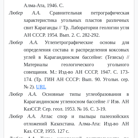
Алма-Ата, 1946. С.
Любер А.А.
Сравнительная петрографическая
характеристика угольных пластов различных
свит Караганды // Тр. Лаборатории геологии угля
АН СССР. 1954. Вып. 2. С. 282-292.
Любер А.А.
Углепетрографические основы для
определения состава и распределения коксовых
углей в Карагандинском бассейне: (Тезисы) //
Материалы геологического угольного
совещания. М.: Изд-во АН СССР, 1947. С. 173-
174. (Тр. ГИН АН СССР: Вып. 90. Угольн. сер.
№ 2).
URL
Любер А.А.
Основные типы углеобразования в
Карагандинском угленосном бассейне // Изв. АН
КазССР. Сер. геол. 1953. № 16. С. 3-19.
Любер А.А
. Атлас спор и пыльцы палеозойских
отложений Казахстана. Алма-Ата: Изд-во АН
Каз. ССР, 1955. 127 с.