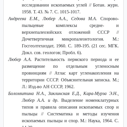
исследовании ископаемых углей // Ботан. журн.
1958. Т. 43. № 7. С. 1015-1017.
Андреева Е.М., Любер А.А., Седова М.А.
Спорово-
пыльцевые комплексы средне- и
верхнепалеозойских отложений СССР //
Дочетвертичная микропалеонтология. М.:
Госгеолтехиздат, 1960. С. 189-195. (21 сес. МГК.
Докл. сов. геологов; Пробл. 6).
Любер А.А.
Растительность пермского периода и ее
размещение по отдельным угленосным
провинциям // Атлас карт угленакопления на
территории СССР. Объяснительная записка. М.;
Л.: Изд-во АН СССР, 1962.
Болохвитина Н.А., Заклинская Е.Д., Кара-Мурза Э.Н.,
Любер А.А. и др
. Выделение номенклатурных
типов и правила описания ископаемых спор и
пыльцы // Систематика и методы изучения
ископаемых пыльцы и спор. М.: Наука, 1964. С.