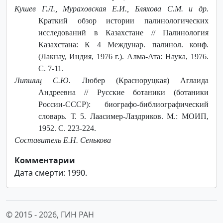
Кушев Г.Л., Мураховская Е.И., Бляхова С.М. и др.
Краткий обзор истории палинологических
исследований в Казахстане // Палинология
Казахстана: К 4 Междунар. палинол. конф.
(Лакнау, Индия, 1976 г.). Алма-Ата: Наука, 1976.
С. 7-11.
Липшиц С.Ю.
Любер (Красноруцкая) Аглаида
Андреевна // Русские ботаники (ботаники
России-СССР): биографо-библиографический
словарь. Т. 5. Лаасимер-Лаздриков. М.: МОИП,
1952. С. 223-224.
Составитель Е.Н. Сенькова
Комментарии
Дата смерти: 1990.
© 2015 -
2026, ГИН РАН