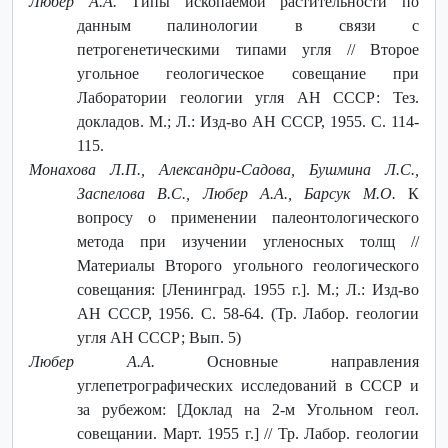
Любер А.А.
Типы ископаемой растительности по
данным палинологии в связи с
петрогенетическими типами угля // Второе
угольное геологическое совещание при
Лаборатории геологии угля АН СССР: Тез.
докладов. М.; Л.: Изд-во АН СССР, 1955. С. 114-
115.
Монахова Л.П., Александри-Садова, Бушмина Л.С.,
Заспелова В.С., Любер А.А., Барсук М.О.
К
вопросу о применении палеонтологического
метода при изучении угленосных толщ //
Материалы Второго угольного геологического
совещания: [Ленинград. 1955 г.]. М.; Л.: Изд-во
АН СССР, 1956. С. 58-64. (Тр. Лабор. геологии
угля АН СССР; Вып. 5)
Любер А.А.
Основные направления
углепетрографических исследований в СССР и
за рубежом: [Доклад на 2-м Угольном геол.
совещании. Март. 1955 г.] // Тр. Лабор. геологии