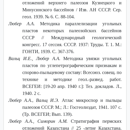
отложений верхнего палеозоя Кузнецкого и
Минусинского бассейнов / Изв. АН СССР. Сер.
геол. 1939. № 6. С. 88-104.
Любер А.А.
Методика параллелизации угольных
пластов некоторых палеозойских бассейнов
СССР // Международный геологический
конгресс. 17 сессия. СССР. 1937: Труды. Т. 1. М.:
ГОНТИ, 1939. С. 367-376.
Вальц И.Е., Любер А.А.
Методика увязки угольных
пластов по углепетрографическим признакам и
спорово-пыльцевому составу: Всесоюз. совещ. по
технике и методике геол.-развед. работ.
ВСЕГЕИ: [19-20 апр. 1940 г.]: Тез. докладов. Л.,
1940. 2 с.
Любер А.А
.,
Вальц И.Э.
Атлас микроспор и пыльцы
палеозоя СССР. М.; Л.: Госгеолиздат, 1941. 107 с.
(Тр. ВСЕГЕИ; Вып. 139).
Любер А.А., Симорин А.М.
Стратиграфия пермских
отложений Казахстана // 25 -летие Казахстана.