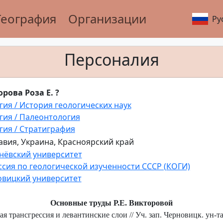
География
Организации
Ру
Персоналия
рова Роза Е. ?
гия / История геологических наук
гия / Палеонтология
гия / Стратиграфия
вия, Украина, Красноярский край
ёвский университет
сия по геологической изученности СССР (КОГИ)
вицкий университет
Основные труды Р.Е. Викторовой
я трансгрессия и левантинские слои // Уч. зап. Черновицк. ун-та. 