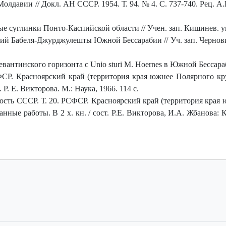
олдавии // Докл. АН СССР. 1954. Т. 94. № 4. С. 737-740. Рец. А.
 суглинки Понто-Каспийской области // Учен. зап. Кишинев. ун-та
й Бабеля-Джурджулешты Южной Бессарабии // Уч. зап. Черновицк. 
антинского горизонта с Unio sturi М. Hoernes в Южной Бессараби
ФСР. Красноярский край (территория края южнее Полярного кр
Р. Е. Викторова. М.: Наука, 1966. 114 с.
ность СССР. Т. 20. РСФСР. Красноярский край (территория края
ные работы. В 2 х. кн. / сост. Р.Е. Викторова, И.А. Жбанова: Кн.