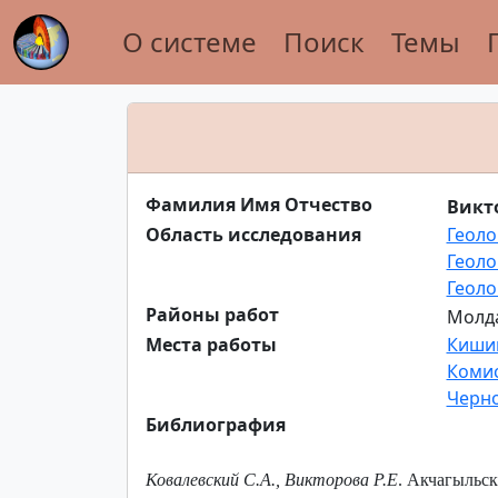
О системе
Поиск
Темы
Фамилия Имя Отчество
Викто
Область исследования
Геоло
Геоло
Геоло
Районы работ
Молда
Места работы
Кишин
Комис
Черно
Библиография
Ковалевский С.А., Викторова Р.Е
. Акчагыльска