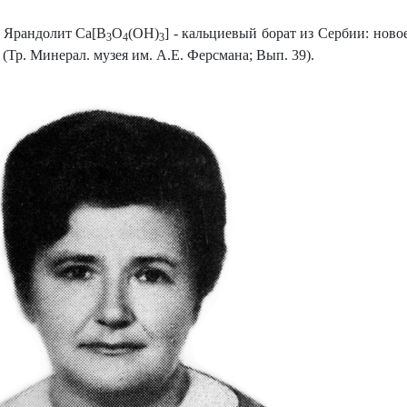
Ярандолит Ca[B
O
(OH)
] - кальциевый борат из Сербии: ново
3
4
3
 (Тр. Минерал. музея им. А.Е. Ферсмана; Вып. 39).