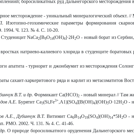
лениий; боросиликатных руд Дальнегорского месторождения в П
рное месторождение - уникальный минералогический объект. // М
П.
Изотопно-геохимические параметры формирования скарнов
1994. Ч. 123. № 4. С. 10-20.
. Студеницит NaCa
[B
O
(OH)
]·2H
O - новый борат из Сербии,
2
9
14
4
2
 вростках натриево-калиевого хлорида в студенците боратовых р
ги апатита - турнорит и джонбаумит из месторождения Солонго (
раты сахаит-харкеритового ряда и карлит из метасоматитов Вост
инчук В.Т. и др.
Формикаит Ca(HCO)
- новый минерал // Там же
2
3+
дов А.Е.
Бурятит Ca
(Si,Fe
,A1)[SO
][B(OH)
](OH)
O·12H
O - 
3
4
4
5
2
в А.Е., Дубинчук В.Т.
Витимит Ca
B
O
[SO
](OH)
*5H
O - 
6
14
19
4
14
2
. РМО. 2002. Ч. 131. № 4. С. 41-46.
др.
О природе боросиликатного оруденения Дальнегорского мес