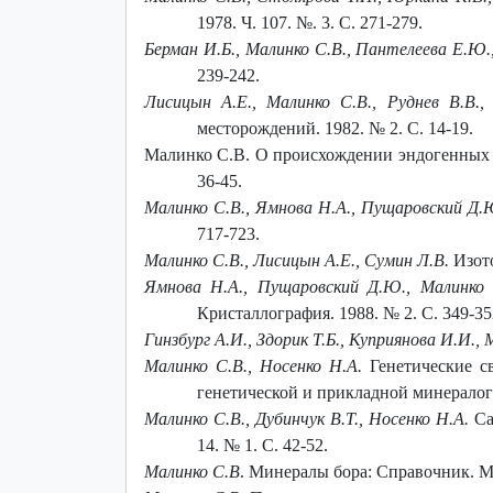
1978. Ч. 107. №. 3. С. 271-279.
Берман И.Б., Малинко С.В., Пантелеева Е.Ю.
239-242.
Лисицын А.Е., Малинко С.В., Руднев В.В.
месторождений. 1982. № 2. С. 14-19.
Малинко С.В. О происхождении эндогенных б
36-45.
Малинко С.В., Ямнова Н.А., Пущаровский Д.Ю
717-723.
Малинко С.В., Лисицын А.Е., Сумин Л.В.
Изото
Ямнова Н.А., Пущаровский Д.Ю., Малинко
Кристаллография. 1988. № 2. С. 349-35
Гинзбург А.И., Здорик Т.Б., Куприянова И.И., 
Малинко С.В., Носенко Н.А.
Генетические с
генетической и прикладной минералогии
Малинко С.В., Дубинчук В.Т., Носенко Н.А.
Са
14. № 1. С. 42-52.
Малинко С.В
. Минералы бора: Справочник. М.: