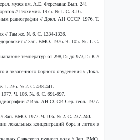
ерал. музея им. А.Е. Ферсмана; Вып. 24).
тов // Геохимия. 1975. № 1. С. 3-16.
ным радиографии // Докл. АН СССР. 1976. Т.
 // Там же. № 6. С. 1334-1336.
оровскит // Зап. ВМО. 1976. Ч. 105. №. 1. С.
апазоне температур от 298,15 до 973,15 К //
 и экзогенного борного оруденения // Докл.
Т. 236. № 2. С. 438-441.
 1977. Ч. 106. №. 6. С. 691-697.
диографии // Изв. АН СССР. Сер. геол. 1977.
Зап. ВМО. 1977. Ч. 106. № 2. С. 237-240.
нии локальных концентраций бора и лития в
скарнах Саякского рудного поля // Зап. ВМО.