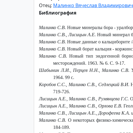
Отец:
Малинко Вячеслав Владимирови
Библиография
Малинко С.В.
Новые минералы бора - уралбори
Малинко С.В., Лисицын А.Е.
Новый минерал бо
Малинко С.В.
Новые данные о кальциборите // 
Малинко С.В.
Новый борат кальция - коржински
Малинко С.В.
Новый тип эндогенной борной
месторождений. 1963. № 6. С. 9-17.
Шабынин Л.И., Перцев Н.Н., Малинко С.В.
У
1964. 99 с.
Коробов С.С., Малинко С.В., Седлецкий В.И.
Н
719-726.
Лисицын А.Е., Малинко С.В., Румянцева Г.С.
О
Лисицын А.Е., Малинко С.В., Орлова Е.В.
Геол
Малинко С.В., Лисицын А.Е., Дорофеева К.А. и
Малинко С.В.
О некоторых физико-химических
184-189.