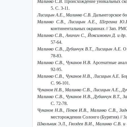
Малинко С.В.
Происхождение уникальных скоп
5. С. 3-11.
Лисицын А.Е., Малинко С.В.
Дальнегорское бо
Малинко С.В., Лисицын А.Е., Шергина Ю.
континентальных окраинах // Зап. РМО. 
Малинко С.В., Аничич С., Йоксимович Д. и др
57-64.
Малинко С.В., Дубинчук В.Т., Лисицын А.Е.
О
78-83.
Малинко С.В., Чуканов Н.В.
Арсенатные анало
92-95.
Малинко С.В., Чуканов Н.В., Лисицын А.Е.
Бо
С. 96-101.
Чуканов Н.В., Малинко С.В., Лисицын А.Е., Дуб
Малинко С.В., Чуканов Н.В., Дубинчук В.Т., За
С. 72-78.
Чуканов Н.В., Пеков И.В., Малинко С.В., Задо
месторождении Солонго (Бурятия) // Зап
Школьник Э.Л., Гвоздев В.И., Малинко С.В. и 