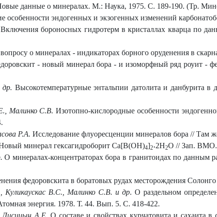
овые данные о минералах. М.: Наука, 1975. С. 189-190. (Тр. Мин
 особенности эндогенных и экзогенных изменений карбонатобора
.
Включения бороносных гидротерм в кристаллах кварца по дан
вопросу о минералах - индикаторах борного оруденения в скарнах
оровскит - новый минерал бора - и изоморфный ряд роуит - фед
 др.
Высокотемпературные энтальпии датолита и данбурита в ди
., Малинко С.В.
Изотопно-кислородные особенности эндогенного
.
сова Р.А.
Исследование флуоресценции минералов бора // Там же. 
Новый минерал гексагидроборит Ca[B(OH)
]
˖2H
O // Зап. ВМО.
4
2
2
.
О минералах-концентраторах бора в гранитоидах по данным ра
ения федоровскита в боратовых рудах месторождения Солонго // 
, Куликаускас В.С., Малинко С.В. и др
. О раздельном определе
томная энергия. 1978. Т. 44. Вып. 5. С. 418-422.
, Лисицын А.Е.
О составе и свойствах курчатовита и сахаита в 