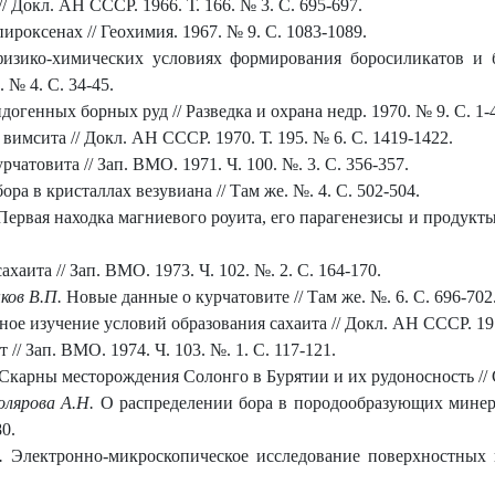
 Докл. АН СССР. 1966. Т. 166. № 3. С. 695-697.
роксенах // Геохимия. 1967. № 9. С. 1083-1089.
зико-химических условиях формирования боросиликатов и б
 № 4. С. 34-45.
огенных борных руд // Разведка и охрана недр. 1970. № 9. С. 1-4
вимсита // Докл. АН СССР. 1970. Т. 195. № 6. С. 1419-1422.
чатовита // Зап. ВМО. 1971. Ч. 100. №. 3. С. 356-357.
ра в кристаллах везувиана // Там же. №. 4. С. 502-504.
ервая находка магниевого роуита, его парагенезисы и продукты з
ахаита // Зап. ВМО. 1973. Ч. 102. №. 2. С. 164-170.
ков В.П.
Новые данные о курчатовите // Там же. №. 6. С. 696-702
е изучение условий образования сахаита // Докл. АН СССР. 1973
// Зап. ВМО. 1974. Ч. 103. №. 1. С. 117-121.
Скарны месторождения Солонго в Бурятии и их рудоносность // Со
олярова А.Н.
О распределении бора в породообразующих минера
0.
.
Электронно-микроскопическое исследование поверхностных 