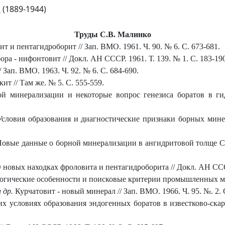
ч
(1889-1944)
Труды С.В. Малинко
т и пентагидроборит // Зап. ВМО. 1961. Ч. 90. № 6. С. 673-681.
ра - нифонтовит // Докл. АН СССР. 1961. Т. 139. № 1. С. 183-190
Зап. ВМО. 1963. Ч. 92. № 6. С. 684-690.
т // Там же. № 5. С. 555-559.
 минерализации и некоторые вопрос генезиса боратов в гид
словия образования и диагностические признаки борных мине
овые данные о борной минерализации в ангидритовой толще Сре
 новых находках фроловита и пентагидроборита // Докл. АН СССР.
огические особенности и поисковые критерии промышленных мес
 др.
Курчатовит - новый минерал // Зап. ВМО. 1966. Ч. 95. №. 2. 
 условиях образования эндогенных боратов в известково-скар