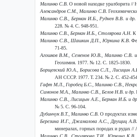
Малинко С.В.
О новой находке уралборита // Н
Александров С.М., Малинко С.В.
Геохимические
Малинко С.В., Берман И.Б., Руднев В.В. и др
228. № 4. С. 948-951.
Малинко С.В., Берман И.Б., Столярова А.Н.
К 
Малинко С.В., Шашкин Д.П., Юркина К.В.
Фед
71-85.
Агошков В.М., Семенов Ю.В., Малинко С.В. и
Геохимия. 1977. № 12. С. 1825-1830.
Борщевский Ю.А., Борисова С.Л., Лисицин А.Е
АН СССР. 1977. Т. 234. № 2. С. 452-454
Гафт М.Л., Горобец Б.С., Малинко С.В., Некра
Симонов М.А., Малинко С.В., Белов Н.В. и др.
Малинко С.В., Лисицын А.Е., Берман И.Б. и др
№ 5. С. 96-104.
Дубинчук В.Т., Малинко С.В.
О продуктах измен
Березина И.Г., Джамалова А.С., Друщиц А.В.
минералах, горных породах и рудах // А
Малинко С.В., Столярова Т.И., Юркина К.В.