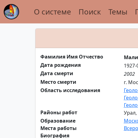
О системе
Поиск
Темы
Фамилия Имя Отчество
Мали
Дата рождения
1927-
Дата смерти
2002
Место смерти
г. Мо
Область исследования
Геоло
Геоло
Геоло
Районы работ
Урал,
Образование
Моско
Места работы
Всеро
Биография