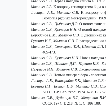
Малинко С.В.
Первая находка канита в СССР //
Малинко С.В.
К вопросу изоморфизма бора в пи
Лисицын А.Е., Малинко С.В.
К вопросу о фи
Геология рудных месторождений. 1969.
Малинко С.В., Цыденова Д.Э.
О новом типе энд
Малинко С.В., Кузнецов Н.Н.
О новой находке 
Бороданов В.М., Малинко С.В.
О двойниках кур
Бурзина И.Г., Малинко С.В.
О распределении бо
Малинко С.В., Столярова Т.И., Шашкин Д.П.
П
465-473.
Малинко С.В., Кузнецова Н.Н.
Новая находка с
Малинко С.В., Шашкин Д.П., Юркина К.В., Бы
Некрасов И.Я., Малинко С.В.
Экспериментально
Малинко С.В.
Новый минерал бора - солонгоит 
Лисицын А.Е., Виноградов Б.К., Малинко С.В.
Берзина И.Г., Берман И.Б., Малинко С.В., Ст
АН СССР. Сер. геол. 1974. № 8. С. 75-8
Малинко С.В., Дубинчук В.Т., Мещанкин В.И
СССР. 1974. Т. 218. № 1. С. 186-188.