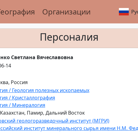
География
Организации
Ру
Персоналия
нко Светлана Вячеславовна
06-14
сква, Россия
гия / Геология полезных ископаемых
гия / Кристаллография
гия / Минералогия
 Казахстан, Памир, Дальний Восток
вский геологоразведочный институт (МГРИ)
ссийский институт минерального сырья имени Н.М. Фе