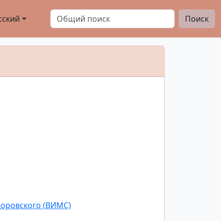
сский
Поиск
доровского (ВИМС)