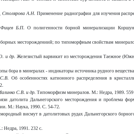
, Столярова А.Н.
Применение радиографии для изучения распред
, Фицев Б.П.
О полигенности борной минерализации Коршуно
орных месторождениий; по типоморфным свойствам минералов бо
. и др.
Железистый варвикит из месторождения Таежное (Южная 
пы бора в минералах - индикаторы источника рудного вещества //
 С.В.
Об особенностях катионного распределения в кристалли
2.
Малинко С.В. и др.
Типоморфизм минералов. М.: Недра, 1989. 559 
вязи датолита Дальнегорского месторождения и проблема фор
. М.: Наука, 1990. С. 54-72.
мородный висмут в датолитовых рудах Дальнегорского борного 
 Недра, 1991. 232 с.