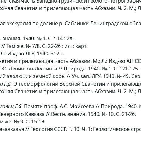
нетская часть Западно-Грузинской геолого-петрографи
няя Сванетия и прилегающая часть Абхазии. Ч. 2. М.; Л.: И
ая экскурсия по долине р. Саблинки Ленинградской облас
знания. 1940. № 1. С 7-14 : ил.
Там же. № 7/8. С. 22-26 : ил. : карт.
Л.: Изд-во ЛГУ, 1940. 312 с.
тия и прилегающая часть Абхазии. М.; Л.: Изд-во АН СССР
. Левинсон-Лессинга // Природа. 1940. № 1. С. 121-125.
волюции земной коры // Уч. зап. ЛГУ. 1940. № 49. Сер. гео
и Г.Д.
О геоморфологии Верхней Сванетии и прилегающ
няя Сванетия и прилегающая часть Абхазии. Ч. 2. М.; Л.: 
гольц Г.Я.
Памяти проф. А.С. Моисеева // Природа. 1940. № 
ерного Кавказа // Вестн. знания. 1940. № 10. С. 21-26.
же. № 3. С. 15-19.
казья // Геология СССР. Т. 10. Ч. 1: Геологическое строен