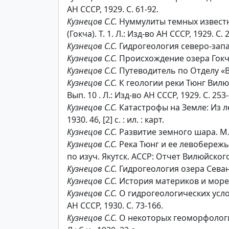
АН СССР, 1929. С. 61-92.
Кузнецов С.С.
Нуммулиты темных известняк
(Гокча). Т. 1. Л.: Изд-во АН СССР, 1929. С.
Кузнецов С.С.
Гидрогеология северо-западн
Кузнецов С.С.
Происхождение озера Гокча 
Кузнецов С.С.
Путеводитель по Отделу «Вв
Кузнецов С.С.
К геологии реки Тюнг Вилю
Вып. 10 . Л.: Изд-во АН СССР, 1929. С. 253-2
Кузнецов С.С.
Катастрофы на Земле: Из лекци
1930. 46, [2] с. : ил. : карт.
Кузнецов С.С.
Развитие земного шара. М.: Атеис
Кузнецов С.С.
Река Тюнг и ее левобережье: 
по изуч. Якутск. АССР: Отчет Вилюйского
Кузнецов С.С.
Гидрогеология озера Севан. 
Кузнецов С.С.
История материков и морей. 
Кузнецов С.С.
О гидрогеологических услови
АН СССР, 1930. С. 73-166.
Кузнецов С.С.
О некоторых геоморфологиче