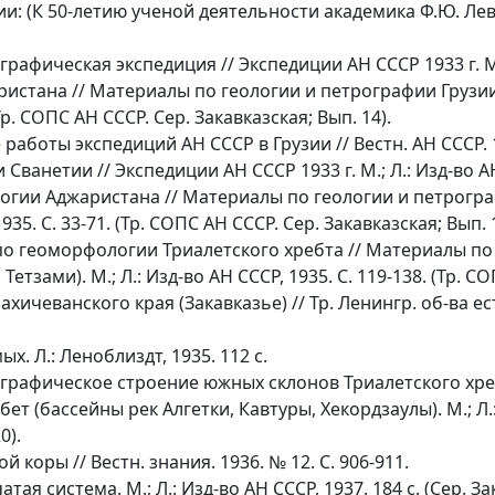
: (К 50-летию ученой деятельности академика Ф.Ю. Левин
афическая экспедиция // Экспедиции АН СССР 1933 г. М.; 
истана // Материалы по геологии и петрографии Грузии:
. (Тр. СОПС АН СССР. Сер. Закавказская; Вып. 14).
аботы экспедиций АН СССР в Грузии // Вестн. АН СССР. 19
ванетии // Экспедиции АН СССР 1933 г. М.; Л.: Изд-во АН С
ии Аджаристана // Материалы по геологии и петрографи
1935. С. 33-71. (Тр. СОПС АН СССР. Сер. Закавказская; Вып. 
 геоморфологии Триалетского хребта // Материалы по г
етзами). М.; Л.: Изд-во АН СССР, 1935. С. 119-138. (Тр. СО
чеванского края (Закавказье) // Тр. Ленингр. об-ва естес
. Л.: Леноблиздт, 1935. 112 с.
графическое строение южных склонов Триалетского хреб
т (бассейны рек Алгетки, Кавтуры, Хекордзаулы). М.; Л.: И
0).
коры // Вестн. знания. 1936. № 12. С. 906-911.
ая система. М.; Л.: Изд-во АН СССР, 1937. 184 с. (Сер. Зак