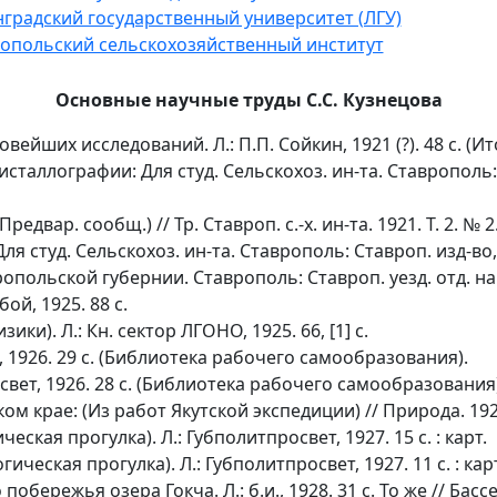
градский государственный университет (ЛГУ)
опольский сельскохозяйственный институт
Основные научные труды С.С. Кузнецова
ейших исследований. Л.: П.П. Сойкин, 1921 (?). 48 с. (Ито
таллографии: Для студ. Сельскохоз. ин-та. Ставрополь: С
едвар. сообщ.) // Тр. Ставроп. с.-х. ин-та. 1921. Т. 2. № 2. 
 студ. Сельскохоз. ин-та. Ставрополь: Ставроп. изд-во, 
льской губернии. Ставрополь: Ставроп. уезд. отд. народ. о
ой, 1925. 88 с.
ки). Л.: Кн. сектор ЛГОНО, 1925. 66, [1] с.
, 1926. 29 с. (Библиотека рабочего самообразования).
свет, 1926. 28 с. (Библиотека рабочего самообразования)
м крае: (Из работ Якутской экспедиции) // Природа. 1927.
еская прогулка). Л.: Губполитпросвет, 1927. 15 с. : карт.
ическая прогулка). Л.: Губполитпросвет, 1927. 11 с. : кар
бережья озера Гокча. Л.: б.и., 1928. 31 с. То же // Бассей