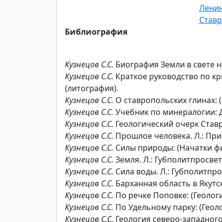
Ленин
Ставр
Библиография
Кузнецов С.С.
Биография Земли в свете нов
Кузнецов С.С.
Краткое руководство по крис
(литография).
Кузнецов С.С.
О ставропольских глинах: (Пр
Кузнецов С.С.
Учебник по минералогии: Для
Кузнецов С.С.
Геологический очерк Ставропо
Кузнецов С.С.
Прошлое человека. Л.: Приб
Кузнецов С.С.
Силы природы: (Начатки физи
Кузнецов С.С.
Земля. Л.: Губполитпросвет
Кузнецов С.С.
Сила воды. Л.: Губполитпро
Кузнецов С.С.
Барханная область в Якутско
Кузнецов С.С.
По речке Поповке: (Геологич
Кузнецов С.С.
По Удельному парку: (Геолог
Кузнецов С.С.
Геология северо-западного по