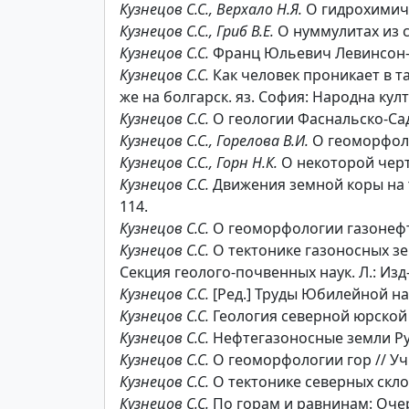
Кузнецов С.С., Верхало Н.Я.
О гидрохимичес
Кузнецов С.С., Гриб В.Е.
О нуммулитах из с
Кузнецов С.С.
Франц Юльевич Левинсон-Лесс
Кузнецов С.С.
Как человек проникает в тай
же на болгарск. яз. София: Народна култу
Кузнецов С.С.
О геологии
Фаснальско-Садо
Кузнецов С.С., Горелова В.И.
О геоморфоло
Кузнецов С.С., Горн Н.К.
О некоторой черт
Кузнецов С.С.
Движения земной коры на те
114.
Кузнецов С.С.
О геоморфологии газонефте
Кузнецов С.С.
О тектонике газоносных зе
Секция геолого-почвенных наук. Л.: Изд-в
Кузнецов С.С.
[Ред.] Труды Юбилейной науч
Кузнецов С.С.
Геология северной юрской д
Кузнецов С.С.
Нефтегазоносные земли Русск
Кузнецов С.С.
О геоморфологии гор // Уч. 
Кузнецов С.С.
О тектонике северных склоно
Кузнецов С.С.
По горам и равнинам: Очерки