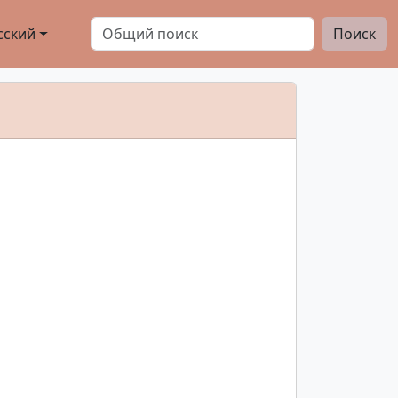
сский
Поиск