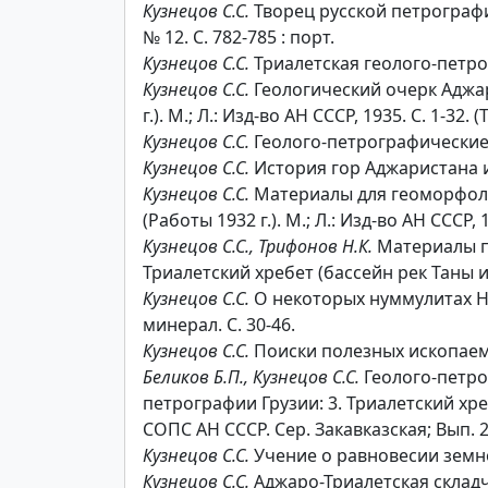
Кузнецов С.С.
Творец русской петрографии
№ 12. С. 782-785 : порт.
Кузнецов С.С.
Триалетская геолого-петрогр
Кузнецов С.С.
Геологический очерк Аджар
г.). М.; Л.: Изд-во АН СССР, 1935. С. 1-32
Кузнецов С.С.
Геолого-петрографические р
Кузнецов С.С.
История гор Аджаристана и С
Кузнецов С.С.
Материалы для геоморфолог
(Работы 1932 г.). М.; Л.: Изд-во АН СССР, 
Кузнецов С.С., Трифонов Н.К.
Материалы по
Триалетский хребет (бассейн рек Таны и Т
Кузнецов С.С.
О некоторых нуммулитах Нахи
минерал. С. 30-46.
Кузнецов С.С.
Поиски полезных ископаемых
Беликов Б.П., Кузнецов С.С.
Геолого-петро
петрографии Грузии: 3. Триалетский хребе
СОПС АН СССР. Сер. Закавказская; Вып. 2
Кузнецов С.С.
Учение о равновесии земной 
Кузнецов С.С.
Аджаро-Триалетская складчат