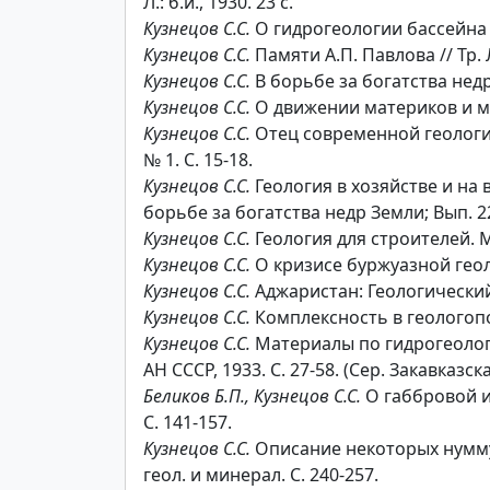
Л.: б.и., 1930. 23 с.
Кузнецов С.С.
О гидрогеологии бассейна озе
Кузнецов С.С.
Памяти А.П. Павлова // Тр. Л
Кузнецов С.С.
В борьбе за богатства недр З
Кузнецов С.С.
О движении материков и море
Кузнецов С.С.
Отец современной геологии:
№ 1. С. 15-18.
Кузнецов С.С.
Геология в хозяйстве и на во
борьбе за богатства недр Земли; Вып. 22
Кузнецов С.С.
Геология для строителей. М.;
Кузнецов С.С.
О кризисе буржуазной геолог
Кузнецов С.С.
Аджаристан: Геологический о
Кузнецов С.С.
Комплексность в геологопои
Кузнецов С.С.
Материалы по гидрогеологии 
АН СССР, 1933. С. 27-58. (Сер. Закавказска
Беликов Б.П., Кузнецов С.С.
О габбровой ин
С. 141-157.
Кузнецов С.С.
Описание некоторых нуммули
геол. и минерал. С. 240-257.