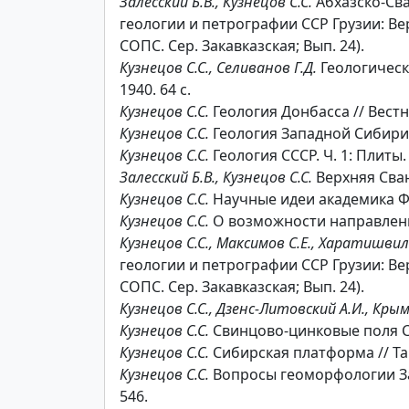
Залесский Б.В., Кузнецов С.С.
Абхазско-Сва
геологии и петрографии ССР Грузии: Верх
СОПС. Сер. Закавказская; Вып. 24).
Кузнецов С.С., Селиванов Г.Д.
Геологическ
1940. 64 с.
Кузнецов С.С.
Геология Донбасса // Вестн. 
Кузнецов С.С.
Геология Западной Сибири // 
Кузнецов С.С.
Геология СССР. Ч. 1: Плиты. 
Залесский Б.В., Кузнецов С.С.
Верхняя Сване
Кузнецов С.С.
Научные идеи академика Ф.Ю
Кузнецов С.С.
О возможности направлений э
Кузнецов С.С., Максимов С.Е., Харатишвил
геологии и петрографии ССР Грузии: Верх
СОПС. Сер. Закавказская; Вып. 24).
Кузнецов С.С., Дзенс-Литовский А.И., Крым
Кузнецов С.С.
Свинцово-цинковые поля Сев
Кузнецов С.С.
Сибирская платформа // Там 
Кузнецов С.С.
Вопросы геоморфологии Закав
546.