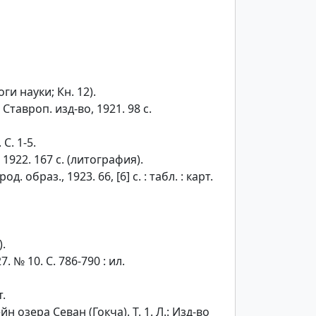
ги науки; Кн. 12).
тавроп. изд-во, 1921. 98 с.
С. 1-5.
1922. 167 с. (литография).
браз., 1923. 66, [6] с. : табл. : карт.
.
 № 10. С. 786-790 : ил.
т.
н озера Севан (Гокча). Т. 1. Л.: Изд-во