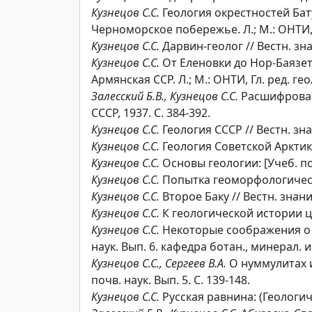
Кузнецов С.С.
Геология окрестностей Бату
Черноморское побережье. Л.; М.: ОНТИ, Гл.
Кузнецов С.С.
Дарвин-геолог // Вестн. знан
Кузнецов С.С.
От Еленовки до Нор-Баязе
Армянская ССР. Л.; М.: ОНТИ, Гл. ред. геол
Залесский Б.В., Кузнецов С.С.
Расшифрованн
СССР, 1937. С. 384-392.
Кузнецов С.С.
Геология СССР // Вестн. знан
Кузнецов С.С.
Геология Советской Арктики 
Кузнецов С.С.
Основы геологии: [Учеб. пос
Кузнецов С.С.
Попытка геоморфологического
Кузнецов С.С.
Второе Баку // Вестн. знания
Кузнецов С.С.
К геологической истории це
Кузнецов С.С.
Некоторые соображения о пр
наук. Вып. 6. кафедра ботан., минерал. и 
Кузнецов С.С., Сергеев В.А.
О нуммулитах и
почв. наук. Вып. 5. С. 139-148.
Кузнецов С.С.
Русская равнина: (Геологиче