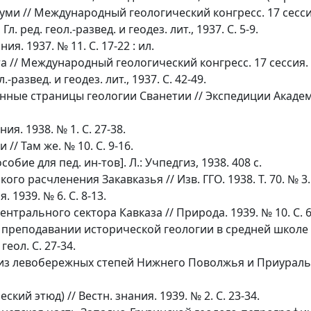
ми // Международный геологический конгресс. 17 сессия.
 ред. геол.-развед. и геодез. лит., 1937. С. 5-9.
ия. 1937. № 11. С. 17-22 : ил.
та
// Международный геологический конгресс. 17 сессия. С
.-развед. и геодез. лит., 1937. С. 42-49.
ые страницы геологии Сванетии // Экспедиции Академии 
ия. 1938. № 1. С. 27-38.
// Там же. № 10. С. 9-16.
обие для пед. ин-тов]. Л.: Учпедгиз, 1938. 408 с.
 расчленения Закавказья // Изв. ГГО. 1938. Т. 70. № 3. С
. 1939. № 6. С. 8-13.
нтрального сектора Кавказа // Природа. 1939. № 10. С. 6
еподавании исторической геологии в средней школе // Уч
геол. С. 27-34.
з левобережных степей Нижнего Поволжья и Приуралья // 
ский этюд) // Вестн. знания. 1939. № 2. С. 23-34.