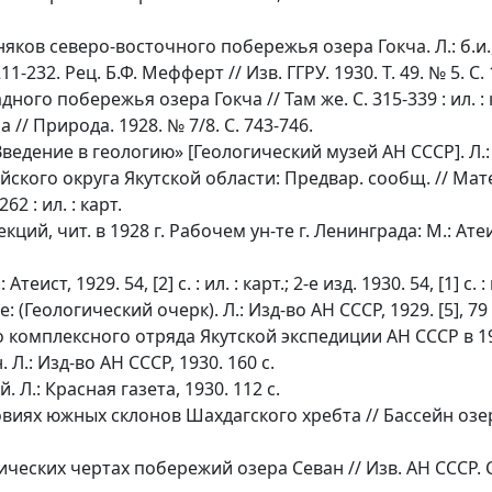
ов северо-восточного побережья озера Гокча. Л.: б.и., 1
 211-232. Рец. Б.Ф. Мефферт // Изв. ГГРУ. 1930. Т. 49. № 5. С.
ого побережья озера Гокча // Там же. С. 315-339 : ил. : 
// Природа. 1928. № 7/8. С. 743-746.
едение в геологию» [Геологический музей АН СССР]. Л.: И
йского округа Якутской области: Предвар. сообщ. // Ма
62 : ил. : карт.
й, чит. в 1928 г. Рабочем ун-те г. Ленинграда: М.: Атеист, 1
т, 1929. 54, [2] с. : ил. : карт.; 2-е изд. 1930. 54, [1] с. : ил
(Геологический очерк). Л.: Изд-во АН СССР, 1929. [5], 79 
 комплексного отряда Якутской экспедиции АН СССР в 1926
Л.: Изд-во АН СССР, 1930. 160 с.
Л.: Красная газета, 1930. 112 с.
ях южных склонов Шахдагского хребта // Бассейн озера Се
ских чертах побережий озера Севан // Изв. АН СССР. Сер.