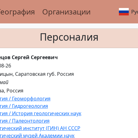
География
Организации
Ру
Персоналия
ецов Сергей Сергеевич
08-26
рицын, Саратовская губ. Россия
 май
а, Россия
гия / Геоморфология
гия / Гидрогеология
гия / История геологических наук
гия / Палеонтология
гический институт (ГИН) АН СССР
гический музей Академии наук