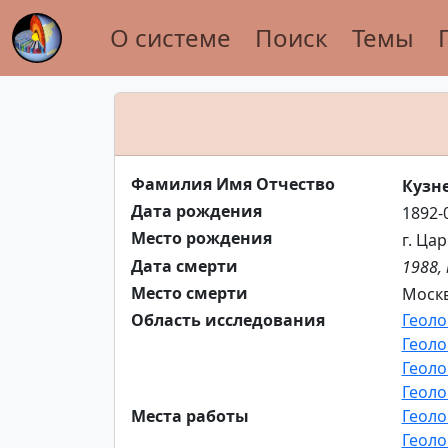
О системе
Поиск
Темы
Фамилия Имя Отчество
Кузн
Дата рождения
1892-
Место рождения
г. Ца
Дата смерти
1988,
Место смерти
Москв
Область исследования
Геоло
Геоло
Геоло
Геоло
Места работы
Геоло
Геоло