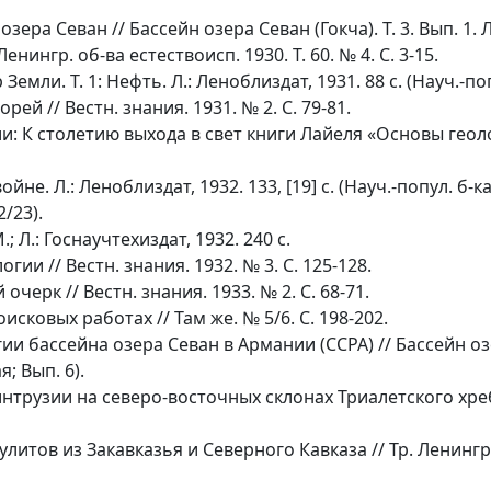
ра Севан // Бассейн озера Севан (Гокча). Т. 3. Вып. 1. Л.
енингр. об-ва естествоисп. 1930. Т. 60. № 4. С. 3-15.
емли. Т. 1: Нефть. Л.: Леноблиздат, 1931. 88 с. (Науч.-по
й // Вестн. знания. 1931. № 2. С. 79-81.
 К столетию выхода в свет книги Лайеля «Основы геологи
йне. Л.: Леноблиздат, 1932. 133, [19] с. (Науч.-попул. б-к
/23).
 Л.: Госнаучтехиздат, 1932. 240 с.
ии // Вестн. знания. 1932. № 3. С. 125-128.
черк // Вестн. знания. 1933. № 2. С. 68-71.
сковых работах // Там же. № 5/6. С. 198-202.
бассейна озера Севан в Армании (ССРА) // Бассейн озера 
я; Вып. 6).
трузии на северо-восточных склонах Триалетского хребта
тов из Закавказья и Северного Кавказа // Тр. Ленингр. об