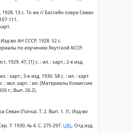
928. 13 с. То же // Бассейн озера Севан
 107-111.
карт.
зд-во АН СССР, 1928. 52 с.
териалы по изучению Якутской АССР.
929. 47, [1] с. : ил. : карт.; 2-е изд.
. : карт.; 3-е изд. 1930. 58 с. : ил. : карт.
с. : вкл. карт. : ил. (Материалы Комиссии
 г.; Вып. 26.2).
ван (Гокча). Т. 2. Вып. 1. Л.: Изд-во
 7. 1930. № 4. С. 275-297.
URL
. Отд изд.