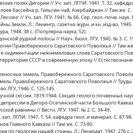
ких полях Дигории // Уч. зап. ЛГПИ. 1941. Т. 32. кафедра
лоев бассейна р. Гильгин-чай, Азербайджан // Там же. С. 
инг // Уч. зап. ЛГУ. 1941. № 66. Сер. геол.-почв. наук. Вы
ны Земли. Л.: Ленингр. газетно-журн. и кн. изд-во, 1945.
ра, 1948. 38 с. (Популярна наука; 52).
нской рудной полосы // Науч. бюлл. ЛГУ. 1945. № 3. С. 1
гии Правобережного Саратовского Поволжья // Там же. №
е седиментации нижнемеловых слоев Саратовского Повол
рритории СССР в современную эпоху // Естествознание в ш
носных земель Правобережного Саратовского Поволжья //
мель Правобережного Саратовского Поволжья // Труды 
о ЛГУ, 1946. С. 125-145.
ной сессии. 1819-1944: Секция геолого-почвенных наук. Л
епрессии в Дигоро-Осетинской части Большого Кавказа. Л
ой равнины // Вестн. ЛГУ. 1947. № 2. С. 34-49.
зап. ЛГПИ. 1947. Т. 54. кафедра геол. и минерал. С. 87-98.
в Главного Кавказа // Там же. С. 73-80.
 по геологии нашей страны. Л.: Лениздат, 1947. 276 с. 2-