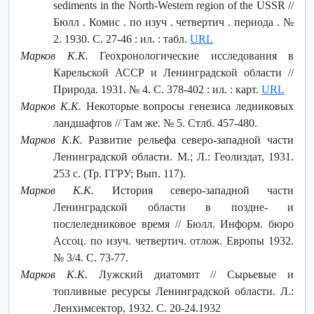
sediments in the North-Western region of the USSR //
Бюлл . Комис . по изуч . четвертич . периода . №
2. 1930. С. 27-46 : ил. : табл.
URL
Марков К.К.
Геохронологические исследования в
Карельской АССР и Ленинградской области //
Природа. 1931. № 4. С. 378-402 : ил. : карт.
URL
Марков К.К.
Некоторые вопросы генезиса ледниковых
ландшафтов // Там же. № 5. Стлб. 457-480.
Марков К.К.
Развитие рельефа северо-западной части
Ленинградской области. М.; Л.: Геолиздат, 1931.
253 с. (Тр. ГГРУ; Вып. 117).
Марков К.К.
История северо-западной части
Ленинградской области в поздне- и
послеледниковое время // Бюлл. Информ. бюро
Ассоц. по изуч. четвертич. отлож. Европы 1932.
№ 3/4. С. 73-77.
Марков К.К.
Лужский диатомит // Сырьевые и
топливные ресурсы Ленинградской области. Л.:
Ленхимсектор, 1932. С. 20-24.1932