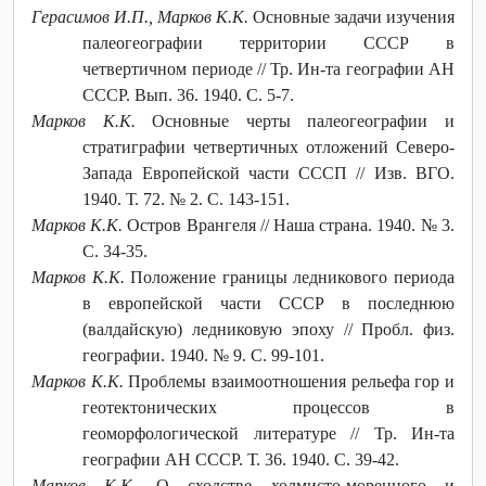
Герасимов И.П., Марков К.К.
Основные задачи изучения
палеогеографии территории СССР в
четвертичном периоде // Тр. Ин-та географии АН
СССР. Вып. 36. 1940. С. 5-7.
Марков К.К.
Основные черты палеогеографии и
стратиграфии четвертичных отложений Северо-
Запада Европейской части СССП // Изв. ВГО.
1940. Т. 72. № 2. С. 143-151.
Марков К.К.
Остров Врангеля // Наша страна. 1940. № 3.
С. 34-35.
Марков К.К.
Положение границы ледникового периода
в европейской части СССР в последнюю
(валдайскую) ледниковую эпоху // Пробл. физ.
географии. 1940. № 9. С. 99-101.
Марков К.К.
Проблемы взаимоотношения рельефа гор и
геотектонических процессов в
геоморфологической литературе // Тр. Ин-та
географии АН СССР. Т. 36. 1940. С. 39-42.
Марков К.К.
О сходстве холмисто-моренного и