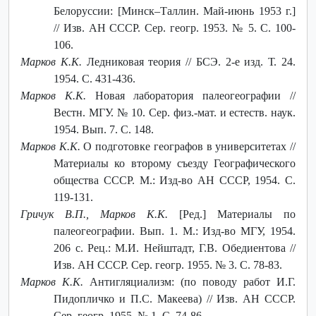
Белоруссии: [Минск–Таллин. Май-июнь 1953 г.]
// Изв. АН СССР. Сер. геогр. 1953. № 5. С. 100-
106.
Марков К.К.
Ледниковая теория // БСЭ. 2-е изд. Т. 24.
1954. С. 431-436.
Марков К.К.
Новая лаборатория палеогеографии //
Вестн. МГУ. № 10. Сер. физ.-мат. и естеств. наук.
1954. Вып. 7. С. 148.
Марков К.К.
О подготовке географов в университетах //
Материалы ко второму съезду Географического
общества СССР. М.: Изд-во АН СССР, 1954. С.
119-131.
Гричук В.П., Марков К.К.
[Ред.] Материалы по
палеогеографии. Вып. 1. М.: Изд-во МГУ, 1954.
206 с. Рец.: М.И. Нейштадт, Г.В. Обедиентова //
Изв. АН СССР. Сер. геогр. 1955. № 3. С. 78-83.
Марков К.К.
Антигляциализм: (по поводу работ И.Г.
Пидопличко и П.С. Макеева) // Изв. АН СССР.
Сер. геогр. 1955. № 1. С. 74-86.