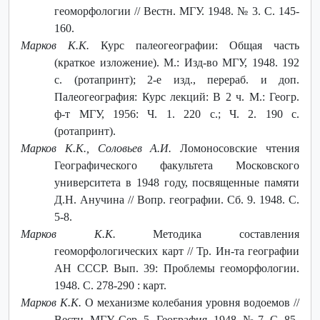
геоморфологии // Вестн. МГУ. 1948. № 3. С. 145-
160.
Марков К.К.
Курс палеогеографии: Общая часть
(краткое изложение). М.: Изд-во МГУ, 1948. 192
с. (ротапринт); 2-е изд., перераб. и доп.
Палеогеография: Курс лекций: В 2 ч. М.: Геогр.
ф-т МГУ, 1956: Ч. 1. 220 с.; Ч. 2. 190 с.
(ротапринт).
Марков К.К., Соловьев А.И.
Ломоносовские чтения
Географического факультета Московского
университета в 1948 году, посвященные памяти
Д.Н. Анучина // Вопр. географии. Сб. 9. 1948. С.
5-8.
Марков К.К.
Методика составления
геоморфологических карт // Тр. Ин-та географии
АН СССР. Вып. 39: Проблемы геоморфологии.
1948. С. 278-290 : карт.
Марков К.К.
О механизме колебания уровня водоемов //
Вестн. МГУ. Сер. 5. География. 1948. № 7. С. 85-