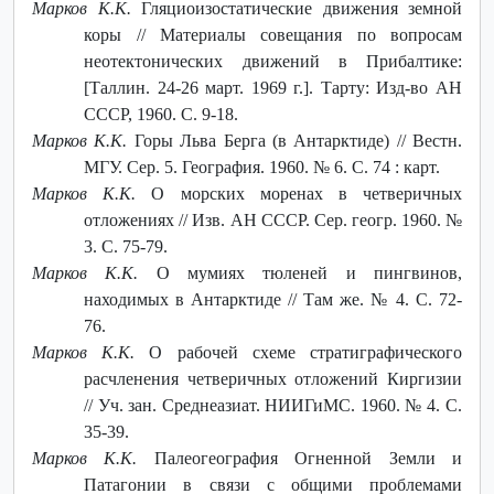
Марков К.К.
Гляциоизостатические движения земной
коры // Материалы совещания по вопросам
неотектонических движений в Прибалтике:
[Таллин. 24-26 март. 1969 г.]. Тарту: Изд-во АН
СССР, 1960. С. 9-18.
Марков К.К.
Горы Льва Берга (в Антарктиде) // Вестн.
МГУ. Сер. 5. География. 1960. № 6. С. 74 : карт.
Марков К.К.
О морских моренах в четверичных
отложениях // Изв. АН СССР. Сер. геогр. 1960. №
3. С. 75-79.
Марков К.К.
О мумиях тюленей и пингвинов,
находимых в Антарктиде // Там же. № 4. С. 72-
76.
Марков К.К.
О рабочей схеме стратиграфического
расчленения четверичных отложений Киргизии
// Уч. зан. Среднеазиат. НИИГиМС. 1960. № 4. С.
35-39.
Марков К.К.
Палеогеография Огненной Земли и
Патагонии в связи с общими проблемами