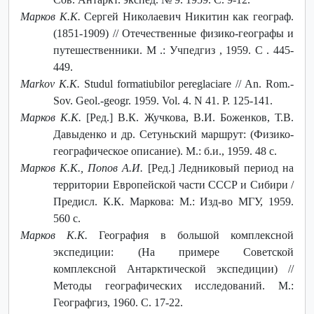
Марков К.К.
Сергей Николаевич Никитин как географ.
(1851-1909) // Отечественные физико-географы и
путешественники. М .: Учпедгиз , 1959. С . 445-
449.
Markov K.K.
Studul formatiubilor pereglaciare // An. Rom.-
Sov. Geol.-geogr. 1959. Vol. 4. N 41. P. 125-141.
Марков К.К.
[Ред.] В.К. Жучкова, В.И. Боженков, Т.В.
Давыденко и др. Сетуньский маршрут: (Физико-
географическое описание). М.: б.и., 1959. 48 с.
Марков К.К., Попов А.И.
[Ред.] Ледниковый период на
территории Европейской части СССР и Сибири /
Предисл. К.К. Маркова: М.: Изд-во МГУ, 1959.
560 с.
Марков К.К.
География в большой комплексной
экспедиции: (На примере Советской
комплексной Антарктической экспедиции) //
Методы географических исследований. М.:
Географгиз, 1960. С. 17-22.