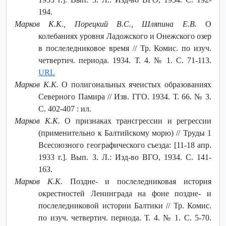
194.
Марков К.К., Порецкий В.С., Шляпина Е.В.
О
колебаниях уровня Ладожского и Онежского озер
в послеледниковое время // Тр. Комис. по изуч.
четвертич. периода. 1934. Т. 4. № 1. С. 71-113.
URL
Марков К.К.
О полигональных ячеистых образованиях
Северного Памира // Изв. ГГО. 1934. Т. 66. № 3.
С. 402-407 : ил.
Марков К.К.
О признаках трансгрессии и регрессии
(применительно к Балтийскому морю) // Труды 1
Всесоюзного географического съезда: [11-18 апр.
1933 г.]. Вып. 3. Л.: Изд-во ВГО, 1934. С. 141-
163.
Марков К.К.
Поздне- и послеледниковая история
окрестностей Ленинграда на фоне поздне- и
послеледниковой истории Балтики // Тр. Комис.
по изуч. четвертич. периода. Т. 4. № 1. С. 5-70.