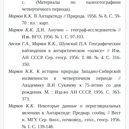
с. (Материалы по палеогеографиии
четвертичного периода).
Марков К.К.
В Антарктиду // Природа. 1956. № 8. С. 59-
70 : ил. : карт.
Марков К.К.
Д.Н. Анучин – географ-исследователь //
Изв. ВГО. 1956. № 1. С. 97-103.
Авсюк Г.А., Марков К.К., Шумский П.А.
Географические
наблюдения в антарктическом «оазисе» // Изв.
АН СССР. Сер. геогр. 1956. Т. 88. № 4. С. 316-
350.
Марков К.К.
К истории природы Западно-Сибирской
низменности в четвертичном периоде //
Академику В.Н Сукачеву к 75-летию со дня
рождения. М. : Изд-во АН СССР, 1956. С. 363-
373.
Марков К.К.
Некоторые данные о перигляциальных
явлениях в Антарктиде: Предвар. сообщ. // Вест
н. МГУ. Сер. биол., почвовед., геол., геогр. 1956.
№ 1. С. 139-148.