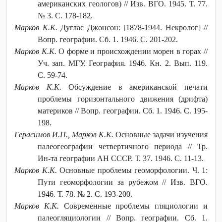
американских геологов) // Изв. ВГО. 1945. Т. 77.
№ 3. С. 178-182.
Марков К.К.
Дуглас Джонсон: [1878-1944. Некролог] //
Вопр. географии. Сб. 1. 1946. С. 201-202.
Марков К.К.
О форме и происхождении морен в горах //
Уч. зап. МГУ. География. 1946. Кн. 2. Вып. 119.
С. 59-74.
Марков К.К.
Обсуждение в американской печати
проблемы горизонтального движения (дрифта)
материков // Вопр. географии. Сб. 1. 1946. С. 195-
198.
Герасимов И.П., Марков К.К.
Основные задачи изучения
палеогеографии четвертичного периода // Тр.
Ин-та географии АН СССР. Т. 37. 1946. С. 11-13.
Марков К.К.
Основные проблемы геоморфологии. Ч. 1:
Пути геоморфологии за рубежом // Изв. ВГО.
1946. Т. 78. № 2. С. 193-200.
Марков К.К.
Современные проблемы гляциологии и
палеогляциологии // Вопр. географии. Сб. 1.