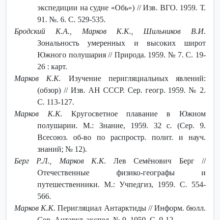
экспедиции на судне «Обь») // Изв. ВГО. 1959. Т.
91. №. 6. С. 529-535.
Бродский К.А., Марков К.К., Шильников В.И.
Зональность умеренных и высоких широт
Южного полушария // Природа. 1959. № 7. С. 19-
26 : карт.
Марков К.К.
Изучение перигляциальных явлений:
(обзор) // Изв. АН СССР. Сер. геогр. 1959. № 2.
С. 113-127.
Марков К.К.
Кругосветное плавание в Южном
полушарии. М.: Знание, 1959. 32 с. (Сер. 9.
Всесоюз. об-во по распростр. полит. и науч.
знаний; № 12).
Берг Р.Л., Марков К.К.
Лев Семёнович Берг //
Отечественные физико-географы и
путешественники. М.: Учпедгиз, 1959. С. 554-
566.
Марков К.К.
Перигляциал Антарктиды // Информ. бюлл.
Сов. Антаркт. экспед. № 9. 1959. С. 9-12.