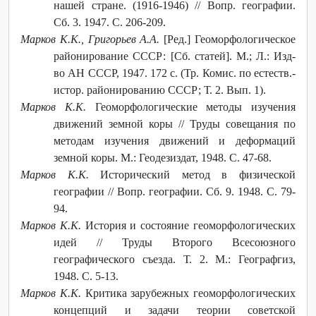
нашей стране. (1916-1946) // Вопр. географии.
Сб. 3. 1947. С. 206-209.
Марков К.К., Григорьев А.А.
[Ред.] Геоморфологическое
районирование СССР: [Сб. статей]. М.; Л.: Изд-
во АН СССР, 1947. 172 с. (Тр. Комис. по естеств.-
истор. районированию СССР; Т. 2. Вып. 1).
Марков К.К.
Геоморфологические методы изучения
движений земной коры // Труды совещания по
методам изучения движений и деформаций
земной коры. М.: Геодезиздат, 1948. С. 47-68.
Марков К.К.
Исторический метод в физической
географии // Вопр. географии. Сб. 9. 1948. С. 79-
94.
Марков К.К.
История и состояние геоморфологических
идей // Труды Второго Всесоюзного
географического съезда. Т. 2. М.: Географгиз,
1948. С. 5-13.
Марков К.К.
Критика зарубежных геоморфологических
концепций и задачи теории советской