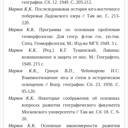
географии. Сб. 12. 1949. С. 205-212.
Марков К.К.
Послеледниковая история юго-восточного
побережья Ладожского озера // Там же. С. 213-
220.
Марков К.К.
Программа по основным проблемам
геоморфологии: Для геогр. ф-тов гос. ун-тов.
Спец. Геоморфология. М.: Изд-во МГУ, 1949. 3 с.
Марков К.К.
[Ред.] К.Г. Тушинский. Лавины:
возникновение и защита от них. М.: Географгиз,
1949. 215 с.
Марков К.К., Гричук В.П., Чеботарева Н.С.
Взаимоотношение леса и степи в историческом
освещении // Вопр. географии. Сб. 23. 1950. С.
95-120.
Марков К.К
. Некоторые соображения об основных
вопросах развития географического факультета
Московского университета // Там же. Сб. 18. С. 9-
20.
Марков К.К
. Основные закономерности развития