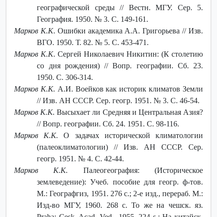
географической среды // Вестн. МГУ. Сер. 5.
География. 1950. № 3. С. 149-161.
Марков К.К
. Ошибки академика А.А. Григорьева // Изв.
ВГО. 1950. Т. 82. № 5. С. 453-471.
Марков К.К
. Сергей Николаевич Никитин: (К столетию
со дня рождения) // Вопр. географии. Сб. 23.
1950. С. 306-314.
Марков К.К.
А.И. Воейков как историк климатов Земли
// Изв. АН СССР. Сер. геогр. 1951. № 3. С. 46-54.
Марков К.К.
Высыхает ли Средняя и Центральная Азия?
// Вопр. географии. Сб. 24. 1951. С. 98-116.
Марков К.К.
О задачах исторической климатологии
(палеоклиматологии) // Изв. АН СССР. Сер.
геогр. 1951. № 4. С. 42-44.
Марков К.К.
Палеогеография: (Историческое
землеведение): Учеб. пособие для геогр. ф-тов.
М.: Географгиз, 1951. 276 с.; 2-е изд., перераб. М.:
Изд-во МГУ, 1960. 268 с. То же на чешск. яз.
Praha: Cesk. Acad. Ved., 1955. 224 s.; На китайск.