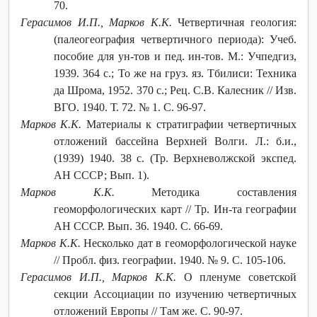
70.
Герасимов И.П., Марков К.К.
Четвертичная геология:
(палеогеография четвертичного периода): Учеб.
пособие для ун-тов и пед. ин-тов. М.: Учпедгиз,
1939. 364 с.; То же на груз. яз. Тбилиси: Техника
да Шрома, 1952. 370 с.; Рец. С.В. Калесник // Изв.
ВГО. 1940. Т. 72. № 1. С. 96-97.
Марков К.К.
Материалы к стратиграфии четвертичных
отложений бассейна Верхней Волги. Л.: б.и.,
(1939) 1940. 38 с. (Тр. Верхневолжской экспед.
АН СССР; Вып. 1).
Марков К.К.
Методика составления
геоморфологических карт // Тр. Ин-та географии
АН СССР. Вып. 36. 1940. С. 66-69.
Марков К.К.
Несколько дат в геоморфологической науке
// Пробл. физ. географии. 1940. № 9. С. 105-106.
Герасимов И.П., Марков К.К.
О пленуме советской
секции Ассоциации по изучению четвертичных
отложений Европы // Там же. С. 90-97.