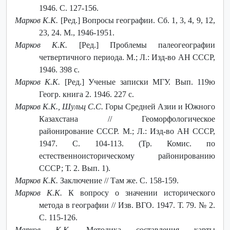
1946. С. 127-156.
Марков К.К.
[Ред.] Вопросы географии. Сб. 1, 3, 4, 9, 12,
23, 24. М., 1946-1951.
Марков К.К.
[Ред.] Проблемы палеогеографии
четвертичного периода. М.; Л.: Изд-во АН СССР,
1946. 398 с.
Марков К.К.
[Ред.] Ученые записки МГУ. Вып. 119ю
Геогр. книга 2. 1946. 227 с.
Марков К.К., Шульц С.С.
Горы Средней Азии и Южного
Казахстана // Геоморфологическое
районирование СССР. М.; Л.: Изд-во АН СССР,
1947. С. 104-113. (Тр. Комис. по
естественноисторическому районированию
СССР; Т. 2. Вып. 1).
Марков К.К.
Заключение // Там же. С. 158-159.
Марков К.К.
К вопросу о значении исторического
метода в географии // Изв. ВГО. 1947. Т. 79. № 2.
С. 115-126.
Марков К.К.
Методика составления карты