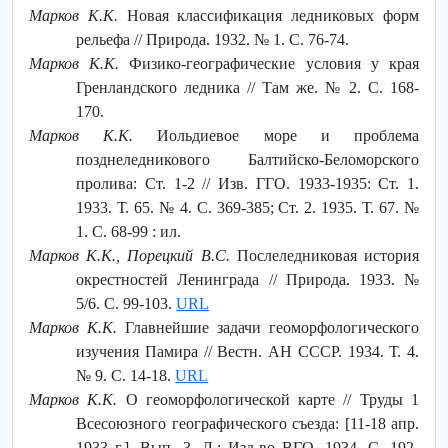
Марков К.К.
Новая классификация ледниковых форм
рельефа // Природа. 1932. № 1. С. 76-74.
Марков К.К.
Физико-географические условия у края
Гренландского ледника // Там же. № 2. С. 168-
170.
Марков К.К.
Иольдиевое море и проблема
позднеледникового Балтийско-Беломорского
пролива: Ст. 1-2 // Изв. ГГО. 1933-1935: Ст. 1.
1933. Т. 65. № 4. С. 369-385; Ст. 2. 1935. Т. 67. №
1. С. 68-99 : ил.
Марков К.К., Порецкий В.С.
Послеледниковая история
окрестностей Ленинграда // Природа. 1933. №
5/6. С. 99-103.
URL
Марков К.К.
Главнейшие задачи геоморфологического
изучения Памира // Вестн. АН СССР. 1934. Т. 4.
№ 9. С. 14-18.
URL
Марков К.К.
О геоморфологической карте // Труды 1
Всесоюзного географического съезда: [11-18 апр.
1933 г.]. Вып. 3. Л.: Изд-во ВГО, 1934. С. 192-