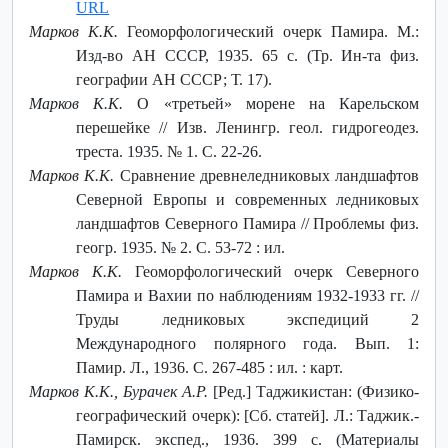
URL
Марков К.К.
Геоморфологический очерк Памира. М.:
Изд-во АН СССР, 1935. 65 с. (Тр. Ин-та физ.
географии АН СССР; Т. 17).
Марков К.К.
О «третьей» морене на Карельском
перешейке // Изв. Ленингр. геол. гидрогеодез.
треста. 1935. № 1. С. 22-26.
Марков К.К.
Сравнение древнеледниковых ландшафтов
Северной Европы и современных ледниковых
ландшафтов Северного Памира // Проблемы физ.
геогр. 1935. № 2. С. 53-72 : ил.
Марков К.К.
Геоморфологический очерк Северного
Памира и Вахии по наблюдениям 1932-1933 гг. //
Труды ледниковых экспедиций 2
Международного полярного года. Вып. 1:
Памир. Л., 1936. С. 267-485 : ил. : карт.
Марков К.К., Бурачек А.Р.
[Ред.] Таджикистан: (Физико-
географический очерк): [Сб. статей]. Л.: Таджик.-
Памирск. экспед., 1936. 399 с. (Материалы