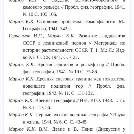
камового рельефа // Пробл. физ. географии. 1941.
№ 10 С. 105-106.
Марков К.К.
Основные проблемы геоморфологии. М.:
Географгиз, 1941. 343 с.
Герасимов И.П., Марков К.К.
Развитие ландшафтов
СССР в ледниковый период // Материалы по
истории растительности СССР. Т. 1. М.; Л.: Изд-
во АН СССР, 1941. С. 7-27.
Марков К.К.
Эрозия ледников и рельеф гор // Пробл.
физ. географии. 1941. № 10 С. 75-86.
Марков К.К.
Древняя снеговая граница как показатель
новейшего поднятия гор // Пробл. физ.
географии. 1942. № 11. С. 131-132.
Марков К.К.
Военная география // Изв. ВГО. 1943. Т. 75.
№ 3. С. 13-26.
Марков К.К.
Первые русские военные географы // Наука
и жизнь. 1944. № 6. С. С. 43-45.
Марков К.К.
В.М. Дэвис и В. Пенк: (Дискуссия у