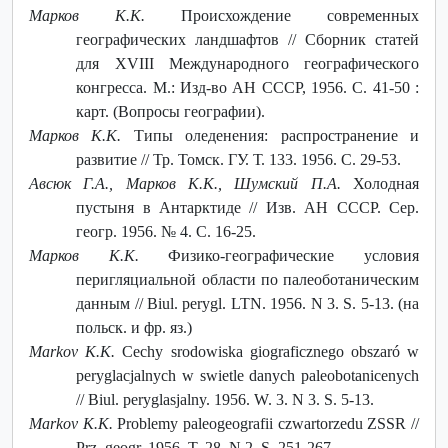
Марков К.К.
Происхождение современных
географических ландшафтов // Сборник статей
для XVIII Международного географического
конгресса. М.: Изд-во АН СССР, 1956. С. 41-50 :
карт. (Вопросы географии).
Марков К.К.
Типы оледенения: распространение и
развитие // Тр. Томск. ГУ. Т. 133. 1956. С. 29-53.
Авсюк Г.А., Марков К.К., Шумский П.А.
Холодная
пустыня в Антарктиде // Изв. АН СССР. Сер.
геогр. 1956. № 4. С. 16-25.
Марков К.К.
Физико-географические условия
перигляциальной области по палеоботаническим
данным // Biul. perygl. LTN. 1956. N 3. S. 5-13. (на
польск. и фр. яз.)
Markov K.K.
Cechy srodowiska giograficznego obszaró w
peryglacjalnych w swietle danych paleobotanicenych
// Biul. peryglasjalny. 1956. W. 3. N 3. S. 5-13.
Markov K.K.
Problemy paleogeografii czwartorzedu ZSSR //
Prz. geogr. 1956. T. 28. N 2. S. 251-267.