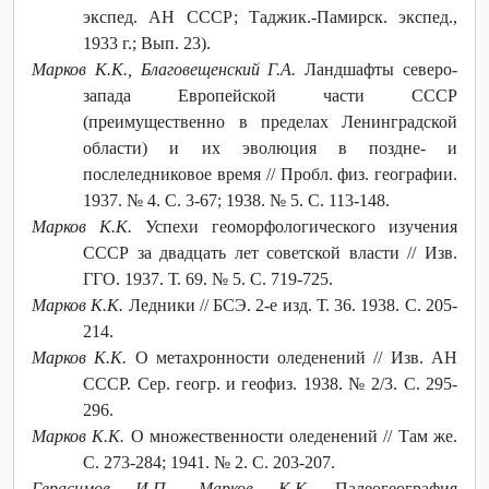
экспед. АН СССР; Таджик.-Памирск. экспед.,
1933 г.; Вып. 23).
Марков К.К., Благовещенский Г.А.
Ландшафты северо-
запада Европейской части СССР
(преимущественно в пределах Ленинградской
области) и их эволюция в поздне- и
послеледниковое время // Пробл. физ. географии.
1937. № 4. С. 3-67; 1938. № 5. С. 113-148.
Марков К.К.
Успехи геоморфологического изучения
СССР за двадцать лет советской власти // Изв.
ГГО. 1937. Т. 69. № 5. С. 719-725.
Марков К.К.
Ледники // БСЭ. 2-е изд. Т. 36. 1938. С. 205-
214.
Марков К.К.
О метахронности оледенений // Изв. АН
СССР. Сер. геогр. и геофиз. 1938. № 2/3. С. 295-
296.
Марков К.К.
О множественности оледенений // Там же.
С. 273-284; 1941. № 2. С. 203-207.
Герасимов И.П., Марков К.К.
Палеогеография