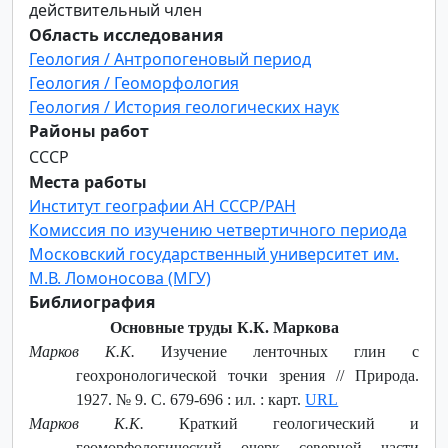
действительный член
Область исследования
Геология / Антропогеновый период
Геология / Геоморфология
Геология / История геологических наук
Районы работ
СССР
Места работы
Институт географии АН СССР/РАН
Комиссия по изучению четвертичного периода
Московский государственный университет им.
М.В. Ломоносова (МГУ)
Библиография
Основные труды К.К. Маркова
Марков К.К.
Изучение ленточных глин с
геохронологической точки зрения // Природа.
1927. № 9. С. 679-696 : ил. : карт.
URL
Марков К.К.
Краткий геологический и
геоморфологический очерк северной части