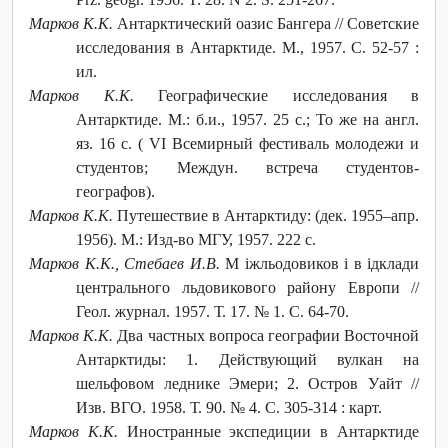
Марков К.К.
Антарктический оазис Бангера // Советские
исследования в Антарктиде. М., 1957. С. 52-57 :
ил.
Марков К.К.
Географические исследования в
Антарктиде. М.: б.и., 1957. 25 с.; То же на англ.
яз. 16 с. ( VI Всемирный фестиваль молодежи и
студентов; Междун. встреча студентов-
географов).
Марков К.К.
Путешествие в Антарктиду: (дек. 1955–апр.
1956). М.: Изд-во МГУ, 1957. 222 с.
Марков К.К., Стебаев И.В.
М iжльодовиков i в iдклади
центрального льдовикового району Европи //
Геол. журнал. 1957. Т. 17. № 1. С. 64-70.
Марков К.К.
Два частных вопроса географии Восточной
Антарктиды: 1. Действующий вулкан на
шельфовом леднике Эмери; 2. Остров Уайт //
Изв. ВГО. 1958. Т. 90. № 4. С. 305-314 : карт.
Марков К.К.
Иностранные экспедиции в Антарктиде