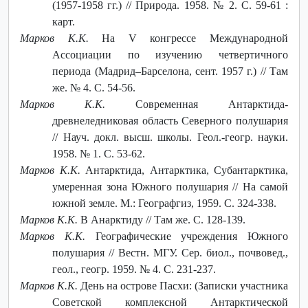
(1957-1958 гг.) // Природа. 1958. № 2. С. 59-61 :
карт.
Марков К.К.
На V конгрессе Международной
Ассоциации по изучению четвертичного
периода (Мадрид–Барселона, сент. 1957 г.) // Там
же. № 4. С. 54-56.
Марков К.К.
Современная Антарктида-
древнеледниковая область Северного полушария
// Науч. докл. высш. школы. Геол.-геогр. науки.
1958. № 1. С. 53-62.
Марков К.К.
Антарктида, Антарктика, Субантарктика,
умеренная зона Южного полушария // На самой
южной земле. М.: Географгиз, 1959. С. 324-338.
Марков К.К.
В Анарктиду // Там же. С. 128-139.
Марков К.К.
Географические учреждения Южного
полушария // Вестн. МГУ. Сер. биол., почвовед.,
геол., геогр. 1959. № 4. С. 231-237.
Марков К.К.
День на острове Пасхи: (Записки участника
Советской комплексной Антарктической