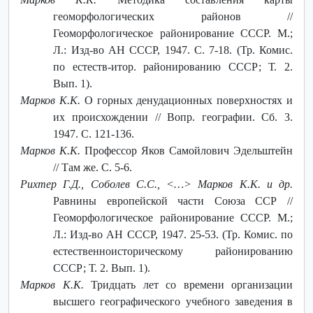
геоморфологических районов //
Геоморфологическое районирование СССР. М.;
Л.: Изд-во АН СССР, 1947. С. 7-18. (Тр. Комис.
по естеств-итор. районированию СССР; Т. 2.
Вып. 1).
Марков К.К.
О горных денудационных поверхностях и
их происхождении // Вопр. географии. Сб. 3.
1947. С. 121-136.
Марков К.К.
Профессор Яков Самойлович Эдельштейн
// Там же. С. 5-6.
Рихтер Г.Д., Соболев С.С., <…> Марков К.К. и др.
Равнины европейской части Союза ССР //
Геоморфологическое районирование СССР. М.;
Л.: Изд-во АН СССР, 1947. 25-53. (Тр. Комис. по
естественноисторическому районированию
СССР; Т. 2. Вып. 1).
Марков К.К.
Тридцать лет со времени организации
высшего географического учебного заведения в