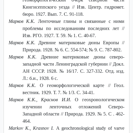
Кингисеппского уезда // Изв. Центр. гидромет.
бюро. 1927. Вып. 7. С. 91-118.
Марков К.К.
Ленточные глины и связанные с ними
проблемы по исследованиям последних лет //
Изв. РГО. 1927. Т. 59. № 1. С. 40-67.
Марков К.К.
Древние материковые дюны Европы //
Природа. 1928. № 6. С. 554-574; № 9. С. 787-802.
Марков К.К.
Древние материковые дюны северо-
западной части Ленинградской губернии // Докл.
АН СССР. 1928. № 16/17. С. 327-332. Отд. изд.
Л.: б.и., 1928. 6 с.
Марков К.К.
О геоморфологической карте // Геол.
вестник. 1929. Т. 7. № 1/3. С. 34-41.
Марков К.К., Краснов И.И.
О геохронологическом
изучении ленточных отложений Северо-
Западной области // Природа. 1929. № 5. С . 462-
464.
Markov K., Krasnov I.
A geochronological study of varve