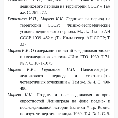
ледникового периода на территории СССР // Там
же. С. 261-272.
Герасимов И.П., Марков К.К.
Ледниковый период на
территории СССР: Физико-географические
условия ледникового периода. М.; Л.: Изд-во АН
СССР, 1939. 462 с. (Тр. Ин-та геогр. АН СССР; Т.
33).
Марков К.К.
О содержании понятий «ледниковая эпоха»
и «межледниковая эпоха» // Изв. ГГО. 1939. Т. 71.
№ 7. С. 1071-1075.
Марков К.К., Герасимов И.П.
Палеогеография
ледникового периода и стратиграфия
четвертичных отложений // Там же. № 4. С. 490-
496.
Марков К.К.
Поздне- и послеледниковая история
окрестностей Ленинграда на фоне поздне- и
послеледниковой истории Балтики // Тр. Комис.
по изуч. четвертич. периода. 1939. Т. 4. № 1. С. 5-