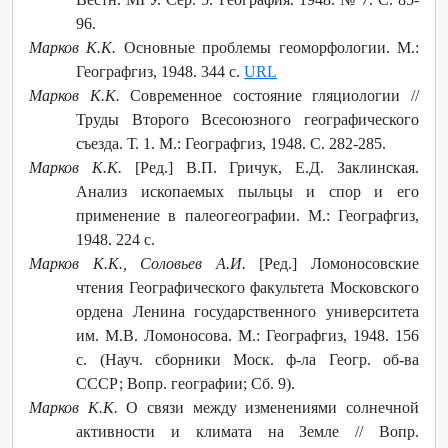
96.
Марков К.К.
Основные проблемы геоморфологии. М.:
Географгиз, 1948. 344 с.
URL
Марков К.К.
Современное состояние гляциологии //
Труды Второго Всесоюзного географического
съезда. Т. 1. М.: Географгиз, 1948. С. 282-285.
Марков К.К.
[Ред.] В.П. Гричук, Е.Д. Заклинская.
Анализ ископаемых пыльцы и спор и его
применение в палеогеографии. М.: Географгиз,
1948. 224 с.
Марков К.К., Соловьев А.И.
[Ред.] Ломоносовские
чтения Географического факультета Московского
ордена Ленина государственного университета
им. М.В. Ломоносова. М.: Географгиз, 1948. 156
с. (Науч. сборники Моск. ф-ла Геогр. об-ва
СССР; Вопр. географии; Сб. 9).
Марков К.К.
О связи между изменениями солнечной
активности и климата на Земле // Вопр.