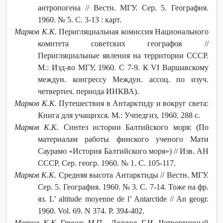
антропогена // Вестн. МГУ. Сер. 5. География.
1960. № 5. С. 3-13 : карт.
Марков К.К.
Перигляциальная комиссия Национального
комитета советских географов //
Перигляциальные явления на территории СССР.
М.: Изд-во МГУ, 1960. С 7-9. К VI Варшавскому
междун. конгрессу Междун. ассоц. по изуч.
четвертич. периода ИНКВА).
Марков К.К.
Путешествия в Антарктиду и вокруг света:
Книга для учащихся. М.: Учпедгиз, 1960. 288 с.
Марков К.К.
Синтез истории Балтийского моря: (По
материалам работы финского ученого Мати
Саурамо «История Балтийского моря») // Изв. АН
СССР. Сер. геогр. 1960. № 1. С. 105-117.
Марков К.К.
Средняя высота Антарктиды // Вестн. МГУ.
Сер. 5. География. 1960. № 3. С. 7-14. Тоже на фр.
яз. L’ altitude moyenne de l’ Antarctide // An geogr.
1960. Vol. 69. N 374. P. 394-402.
Марков К.К.,Гричук М.П., Лазуков Г.И.
Четвертичный