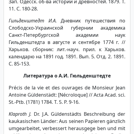
Зап. Одесск. об-ва истории и древностей. 1879. Т.
11. С. 180-28.
Гильденштедт И.А.
Дневник путешествия по
Слободско-Украинской губернии академика
Санкт-Петербургской академии наук
Гильденштедта в августе и сентябре 1774 г. //
Харьков. сборник: лит.-науч. прил. к Харьков.
календарю на 1891 год. 1891. Вып. 5. Отд. 2. 1891.
С. 85-153.
Литература о А.И. Гюльденштедте
Précis de la vie et des ouvrages de Monsieur Jean
Antoine Güldenstädt: [Nécroloque] // Acta Acad. sci.
St.-Ptb. (1781) 1784. T. 5. P. 9-16.
Klaproth J.
Dr. J.A. Güldenstädts Beschreibung der
kaukasischen Länder: Aus seinen Papieren gänzlich
umgearbeitet, verbessert herausgege ben und mit