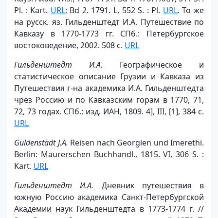
Pl. : Kart.
URL
; Bd 2. 1791. L, 552 S. : Pl.
URL
. То же
на русск. яз. Гильденштедт И.А. Путешествие по
Кавказу в 1770-1773 гг. СПб.: Петербургское
востоковедение, 2002. 508 с.
URL
Гильденштедт И.А.
Географическое и
статистическое описание Грузии и Кавказа из
Путешествия г-на академика И.А. Гильденштедта
чрез Россию и по Кавказским горам в 1770, 71,
72, 73 годах. СПб.: изд. ИАН, 1809. 4], III, [1], 384 с.
URL
Güldenstädt J.A.
Reisen nach Georgien und Imerethi.
Berlin: Maurerschen Buchhandl., 1815. VI, 306 S. :
Kart.
URL
Гильденштедт И.А.
Дневник путешествия в
южную Россию академика Санкт-Петербургской
Академии наук Гильденштедта в 1773-1774 г. //