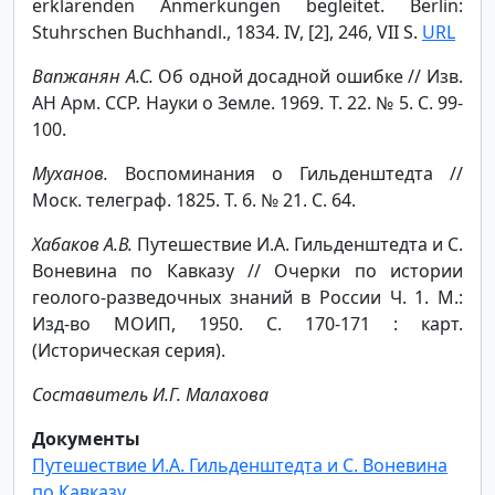
erklärenden Anmerkungen begleitet. Berlin:
Stuhrschen Buchhandl., 1834. IV, [2], 246, VII S.
URL
Вапжанян А.С.
Об одной досадной ошибке // Изв.
АН Арм. ССР. Науки о Земле. 1969. Т. 22. № 5. С. 99-
100.
Муханов.
Воспоминания о Гильденштедта //
Моск. телеграф. 1825. Т. 6. № 21. С. 64.
Хабаков А.В.
Путешествие И.А. Гильденштедта и С.
Воневина по Кавказу // Очерки по истории
геолого-разведочных знаний в России Ч. 1. М.:
Изд-во МОИП, 1950. С. 170-171 : карт.
(Историческая серия).
Составитель И.Г. Малахова
Документы
Путешествие И.А. Гильденштедта и С. Воневина
по Кавказу