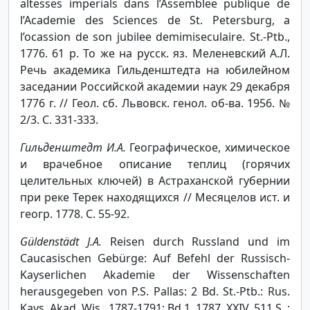
altesses imperials dans l’Assemblee publique de
l’Academie des Sciences de St. Petersburg, a
l’ocassion de son jubilee demimiseculaire. St.-Ptb.,
1776. 61 p. То же на русск. яз. Меленевский А.Л.
Речь академика Гильденштедта на юбилейном
заседании Российской академии наук 29 декабря
1776 г. // Геол. сб. Львовск. генол. об-ва. 1956. №
2/3. С. 331-333.
Гильденштедт И.А.
Географическое, химическое
и врачебное описание теплиц (горячих
целительных ключей) в Астраханской губернии
при реке Терек находящихся // Месяцелов ист. и
геогр. 1778. С. 55-92.
Güldenstädt J.A.
Reisen durch Russland und im
Caucasischen Gebürge: Auf Befehl der Russisch-
Kayserlichen Akademie der Wissenschaften
herausgegeben von P.S. Pallas: 2 Bd. St.-Ptb.: Rus.
Kays. Akad. Wis., 1787-1791: Bd 1. 1787. XXIV, 511 S. :