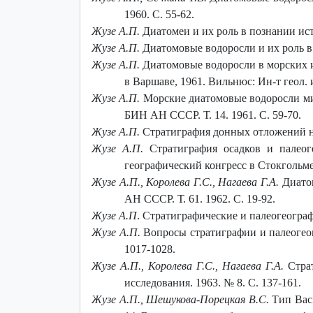
1960. С. 55-62.
Жузе А.П.
Диатомеи и их роль в познании исто
Жузе А.П.
Диатомовые водоросли и их роль в в
Жузе А.П.
Диатомовые водоросли в морских и
в Варшаве, 1961. Вильнюс: Ин-т геол. 
Жузе А.П.
Морские диатомовые водоросли мио
БИН АН СССР. Т. 14. 1961. С. 59-70.
Жузе А.П.
Стратиграфия донных отложений на с
Жузе А.П.
Стратиграфия осадков и палеоге
географический конгресс в Стокгольме:
Жузе А.П., Королева Г.С., Нагаева Г.А.
Диатом
АН СССР. Т. 61. 1962. С. 19-92.
Жузе А.П
. Стратиграфические и палеогеограф
Жузе А.П.
Вопросы стратиграфии и палеогеогр
1017-1028.
Жузе А.П., Королева Г.С., Нагаева Г.А.
Страт
исследования. 1963. № 8. С. 137-161.
Жузе А.П., Шешукова-Порецкая В.С.
Тип Bac