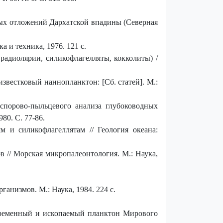
ых отложений Дархатской впадины (Северная
 и техника, 1976. 121 с.
радиолярии, силикофлагелляты, кокколиты) /
вестковый наннопланктон: [Сб. статей]. М.:
порово-пыльцевого анализа глубоководных
80. С. 77-86.
и силикофлагеллятам // Геология океана:
 // Морская микропалеонтология. М.: Наука,
анизмов. М.: Наука, 1984. 224 с.
временный и ископаемый планктон Мирового