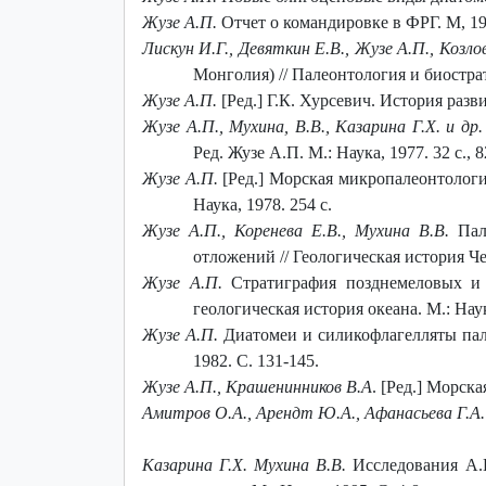
Жузе А.П.
Отчет о командировке в ФРГ. М, 197
Лискун И.Г., Девяткин Е.В., Жузе А.П., Козло
Монголия) // Палеонтология и биостра
Жузе А.П.
[Ред.] Г.К. Хурсевич. История разв
Жузе А.П., Мухина, В.В., Казарина Г.Х. и др.
Ред. Жузе А.П. М.: Наука, 1977. 32 с., 8
Жузе А.П.
[Ред.] Морская микропалеонтологи
Наука, 1978. 254 с.
Жузе А.П., Коренева Е.В., Мухина В.В.
Пале
отложений // Геологическая история Че
Жузе А.П.
Стратиграфия позднемеловых и 
геологическая история океана. М.: Наук
Жузе А.П.
Диатомеи и силикофлагелляты пале
1982. С. 131-145.
Жузе А.П., Крашенинников В.А
. [Ред.] Морска
Амитров О.А., Арендт Ю.А., Афанасьева Г.А.
Казарина Г.Х. Мухина В.В.
Исследования А.П