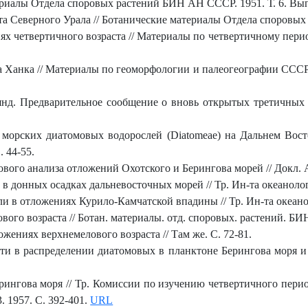
ериалы Отдела споровых растений БИН АН СССР. 1951. Т. 6. Вып. 
 Северного Урала // Ботанические материалы Отдела споровых р
 четвертичного возраста // Материалы по четвертичному период
а Ханка // Материалы по геоморфологии и палеогеографии СССР.
лянд. Предварительное сообщение о вновь открытых третичных
орских диатомовых водорослей (Diatomeae) на Дальнем Восто
. 44-55.
вого анализа отложений Охотского и Берингова морей // Докл. АН
в донных осадках дальневосточных морей // Тр. Ин-та океанологи
 в отложениях Курило-Камчатской впадины // Тр. Ин-та океанол
го возраста // Ботан. материалы. отд. споровых. растений. БИН 
ожениях верхнемелового возраста // Там же. С. 72-81.
и в распределении диатомовых в планктоне Берингова моря и 
рингова моря // Тр. Комиссии по изучению четвертичного пер
. 1957. С. 392-401.
URL