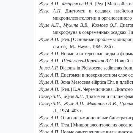
Жузе А.П., Флоренсов Н.А.
[Ред.] Мезозойские
Жузе А.П.
Диатомеи в осадках плейстоце
микропалеонтологии и органогенного о
Жузе А.П., Мухина В.В., Козлова О.Г.
Диато
микрофауна в современных осадках Тихо
Жузе А.П.
[Ред.] Основные проблемы микропа
статей]. М.: Наука, 1969. 286 с.
Жузе А.П.
Новые и интересные виды и формы д
Жузе А.П., Шешукова-Порецкая В.С.
Новый вид
Jousé A.P.
Diatoms in Pleistocene sediments from
Жузе А.П
. Диатомеи в поверхностном слое оса
Жузе А.П
. Зона Mesocena elliptica Ehr. в пле
Жузе А.П.
[Ред.] Е.А. Черемисинова. Диатомо
Глезер З.И., Жузе А.П.
Диатомеи и силикофлаге
Глезер З.И., Жузе А.П., Макарова И.В., Про
Л., 1974. 403 с.
Жузе А.П.
Олигоцен-миоценовые биостратиграф
Жузе А.П.
[Ред.] Микропалеонтология океанов и
Жузе А.П.
Новые олигоценовые виды диатомей 