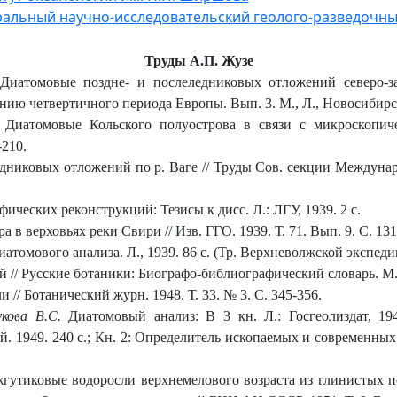
альный научно-исследовательский геолого-разведочны
Труды А.П. Жузе
иатомовые поздне- и послеледниковых отложений северо-за
ю четвертичного периода Европы. Вып. 3. М., Л., Новосибирск:
Диатомовые Кольского полуострова в связи с микроскопиче
-210.
иковых отложений по р. Ваге // Труды Сов. секции Междунар.
ических реконструкций: Тезисы к дисс. Л.: ЛГУ, 1939. 2 с.
 в верховьях реки Свири // Изв. ГГО. 1939. Т. 71. Вып. 9. С. 131
атомового анализа. Л., 1939. 86 с. (Тр. Верхневолжской экспеди
 // Русские ботаники: Биографо-библиографический словарь. М.
/ Ботанический журн. 1948. Т. 33. № 3. С. 345-356.
кова В.С.
Диатомовый анализ: В 3 кн. Л.: Госгеолиздат, 19
. 1949. 240 с.; Кн. 2: Определитель ископаемых и современных
утиковые водоросли верхнемелового возраста из глинистых пе