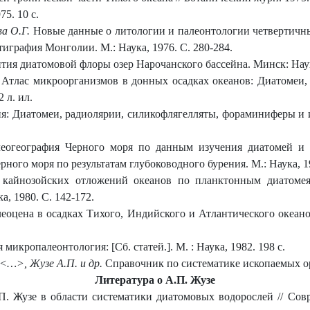
5. 10 с.
ва О.Г.
Новые данные о литологии и палеонтологии четвертичн
тиграфия Монголии. М.: Наука, 1976. С. 280-284.
ития диатомовой флоры озер Нарочанского бассейна. Минск: Наука
Атлас микроорганизмов в донных осадках океанов: Диатомеи, 
2 л. ил.
я: Диатомеи, радиолярии, силикофлягелляты, фораминиферы и из
огеография Черного моря по данным изучения диатомей и с
рного моря по результатам глубоководного бурения. М.: Наука, 19
кайнозойских отложений океанов по планктонным диатомеям 
а, 1980. С. 142-172.
оцена в осадках Тихого, Индийского и Атлантического океанов
я микропалеонтология: [Сб. статей.]. М. : Наука, 1982. 198 с.
<…>, Жузе А.П. и др.
Справочник по систематике ископаемых орг
Литература о А.П. Жузе
. Жузе в области систематики диатомовых водорослей // Со