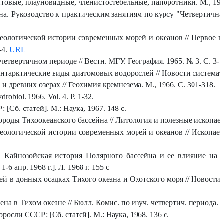
товые, плауновидные, членистостебельные, папоротники. М., 196
ина. Руководство к практическим занятиям по курсу "Четвертичн
ологической истории современных морей и океанов // Первое вс
-4.
URL
етвертичном периоде // Вестн. МГУ. География. 1965. № 3. С. 3-
тарктические виды диатомовых водорослей // Новости систематик
 древних озерах // Геохимия кремнезема. М., 1966. С. 301-318.
robiol. 1966. Vol. 4. P. 1-32.
[Сб. статей]. М.: Наука, 1967. 148 с.
оды Тихоокеанского бассейна // Литология и полезные ископаем
еологической истории современных морей и океанов // Ископа
р. Кайнозойская история Полярного бассейна и ее влияние на
 апр. 1968 г.]. Л. 1968 г. 155 с.
 в донных осадках Тихого океана и Охотского моря // Новости 
 в Тихом океане // Бюлл. Комис. по изуч. четвертич. периода. 
осли СССР: [Сб. статей]. М.: Наука, 1968. 136 с.