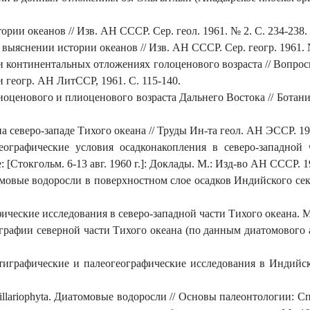
рии океанов // Изв. АН СССР. Сер. геол. 1961. № 2. С. 234-238.
ыяснении истории океанов // Изв. АН СССР. Сер. геогр. 1961. №
 континентальных отложениях голоценового возраста // Вопро
и геогр. АН ЛитССР, 1961. С. 115-140.
ценового и плиоценового возраста Дальнего Востока // Ботан
еверо-западе Тихого океана // Труды Ин-та геол. АН ЭССР. 1961
ографические условия осадконакопления в северо-западной
 [Стокгольм. 6-13 авг. 1960 г.]: Доклады. М.: Изд-во АН СССР. 19
овые водоросли в поверхностном слое осадков Индийского сек
ические исследования в северо-западной части Тихого океана. М
афии северной части Тихого океана (по данным диатомового анал
играфические и палеогеографические исследования в Индийск
illariophyta. Диатомовые водоросли // Основы палеонтологии: С