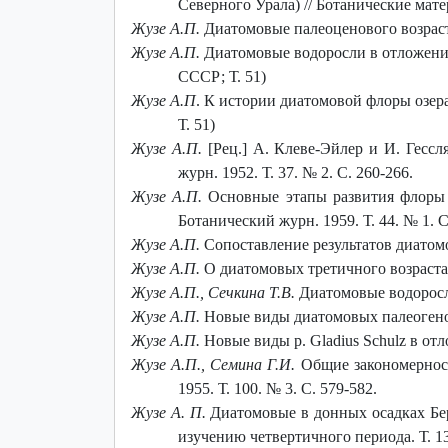
Северного Урала) // Ботанические мат
Жузе А.П.
Диатомовые палеоценового возраста
Жузе А.П.
Диатомовые водоросли в отложениях
СССР; Т. 51)
Жузе А.П
. К истории диатомовой флоры озер
Т. 51)
Жузе А.П.
[Рец.] А. Клеве-Эйлер и И. Гесс
журн. 1952. Т. 37. № 2. С. 260-266.
Жузе А.П.
Основные этапы развития флоры м
Ботанический журн. 1959. Т. 44. № 1. С
Жузе А.П.
Сопоставление результатов диатомо
Жузе А.П.
О диатомовых третичного возраста 
Жузе А.П., Сечкина Т.В.
Диатомовые водоросли
Жузе А.П.
Новые виды диатомовых палеогеново
Жузе А.П.
Новые виды p. Gladius Schulz в отл
Жузе А.П., Семина Г.И.
Общие закономерност
1955. Т. 100. № 3. С. 579-582.
Жузе А. П.
Диатомовые в донных осадках Бе
изучению четвертичного периода. Т. 13