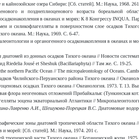
 и кайнозойские озера Сибири: [Сб. статей]. М.: Наука, 1968. 261
нового и позднеплиоценового возраста бореальной обла
садконакопления в океанах и морях: К 8 Конгрессу INQUA. Париж
меи и силикофлагелляты в поверхностном слое осадков Тихого
го океана. М.: Наука, 1969. С. 6-47.
леонтологии и органогенного осадконакопления в океанах и мор
иатомей из донных осадков Тихого океана // Новости систематик
 Riedelia Jousé et Sheshuk (Bacillariaphyta) // Там же. С. 19-25.
 the northern Pacific Ocean // The micropaleontology of Oceans. Cambr
дков Чилийского-Перуанского района Тихого океана // Океанологи
йстоценовых осадках Тихого океана // Океанология. 1973. Т. 13. Вып
вая флора неогеновых отложений Прибайкалья: (Тункинская котло
лляты эоцена экваториальной Атлантики // Микропалеонтология 
шкина-Лавренко А.И., Шешукова-Порецкая В.С.
Диатомовые водоро
ические зоны диатомей тропической области Тихого океана // 
 морей: [Сб. статей]. М.: Наука, 1974. 201 с.
тропической части Тихого океана // Ботанический журн. 1975. Т