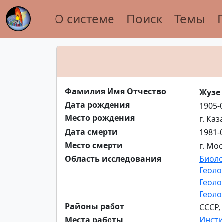
О системе
Поиск
Темы
Фамилия Имя Отчество
Жузе
Дата рождения
1905-
Место рождения
г. Ка
Дата смерти
1981-
Место смерти
г. Мо
Область исследования
Биоло
Геоло
Геоло
Геоло
Районы работ
СССР,
Места работы
Инсти