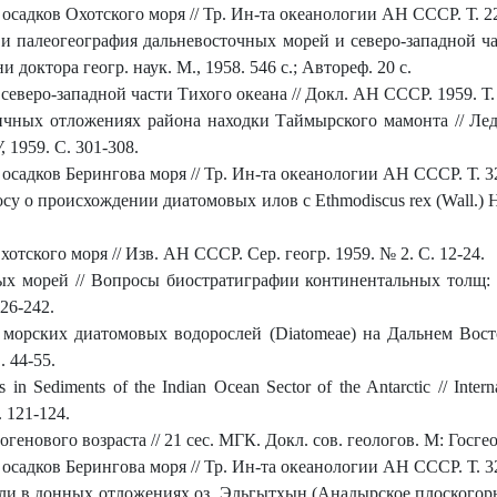
адков Охотского моря // Тр. Ин-та океанологии АН СССР. Т. 22.
 палеогеография дальневосточных морей и северо-западной ча
и доктора геогр. наук. М., 1958. 546 с.; Автореф. 20 с.
веро-западной части Тихого океана // Докл. АН СССР. 1959. Т. 1
чных отложениях района находки Таймырского мамонта // Ле
 1959. С. 301-308.
садков Берингова моря // Тр. Ин-та океанологии АН СССР. Т. 32.
су о происхождении диатомовых илов с Ethmodiscus rex (Wall.) He
тского моря // Изв. АН СССР. Сер. геогр. 1959. № 2. С. 12-24.
 морей // Вопросы биостратиграфии континентальных толщ: 3 с
226-242.
орских диатомовых водорослей (Diatomeae) на Дальнем Восто
. 44-55.
 in Sediments of the Indian Ocean Sector of the Antarctic // Inte
. 121-124.
енового возраста // 21 сес. МГК. Докл. сов. геологов. М: Госгео
садков Берингова моря // Тр. Ин-та океанологии АН СССР. Т. 32.
 в донных отложениях оз. Эльгытхын (Анадырское плоскогорье)