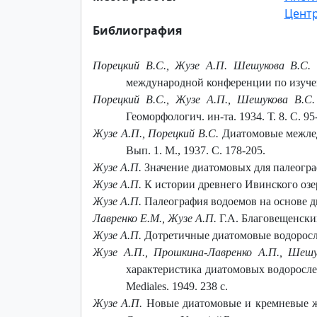
Центр
Библиография
Порецкий B.C., Жузе А.П. Шешукова B.C.
Д
международной конференции по изучени
Порецкий В.С., Жузе А.П., Шешукова В.С.
Геоморфологич. ин-та. 1934. Т. 8. С. 95
Жузе А.П., Порецкий В.С.
Диатомовые межледн
Вып. 1. М., 1937. C. 178-205.
Жузе А.П.
Значение диатомовых для палеограф
Жузе А.П.
К истории древнего Ивинского озера
Жузе А.П.
Палеография водоемов на основе ди
Лавренко Е.М., Жузе А.П.
Г.А. Благовещенский
Жузе А.П.
Дотретичные диатомовые водоросли /
Жузе А.П., Прошкина-Лавренко А.П., Шешу
характеристика диатомовых водорослей
Mediales. 1949. 238 с.
Жузе А.П.
Новые диатомовые и кремневые жг