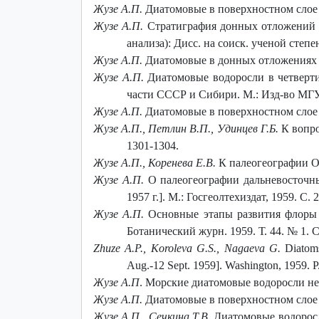
Жузе А.П.
Диатомовые в поверхностном слое ос
Жузе А.П.
Стратиграфия донных отложений и
анализа): Дисс. на соиск. ученой степен
Жузе А.П.
Диатомовые в донных отложениях се
Жузе А.П.
Диатомовые водоросли в четверти
части СССР и Сибири. М.: Изд-во МГУ,
Жузе А.П.
Диатомовые в поверхностном слое о
Жузе А.П., Петлин В.П., Удинцев Г.Б.
К вопро
1301-1304.
Жузе А.П., Коренева Е.В.
К палеогеографии Охо
Жузе А.П.
О палеогеографии дальневосточных
1957 г.]. М.: Госгеолтехиздат, 1959. С. 
Жузе А.П.
Основные этапы развития флоры м
Ботанический журн. 1959. Т. 44. № 1. С
Zhuze A.P., Koroleva G.S., Nagaeva G.
Diatoms
Aug.-12 Sept. 1959]. Washington, 1959. P
Жузе А.П
. Морские диатомовые водоросли неог
Жузе А.П.
Диатомовые в поверхностном слое о
Жузе А.П., Сечкина Т.В.
Диатомовые водоросли