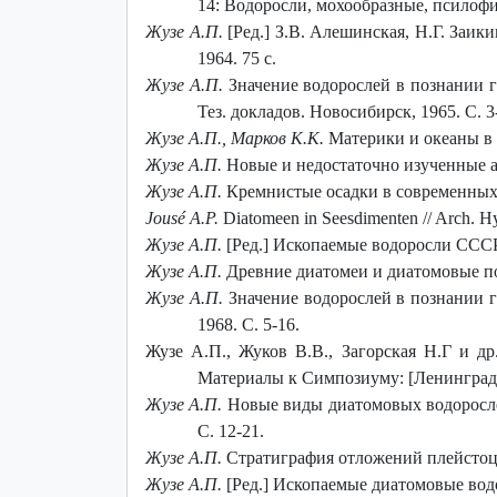
14: Водоросли, мохообразные, псилофи
Жузе А.П.
[Ред.] З.В. Алешинская, Н.Г. Заик
1964. 75 с.
Жузе А.П.
Значение водорослей в познании ге
Тез. докладов. Новосибирск, 1965. С. 3
Жузе А.П., Марков К.К.
Материки и океаны в ч
Жузе А.П.
Новые и недостаточно изученные ан
Жузе А.П.
Кремнистые осадки в современных и
Jousé A.P.
Diatomeen in Seesdimenten // Arch. Hyd
Жузе А.П.
[Ред.] Ископаемые водоросли СССР: 
Жузе А.П.
Древние диатомеи и диатомовые пор
Жузе А.П.
Значение водорослей в познании г
1968. С. 5-16.
Жузе А.П., Жуков В.В., Загорская Н.Г и д
Материалы к Симпозиуму: [Ленинград 1-6
Жузе А.П.
Новые виды диатомовых водорослей
С. 12-21.
Жузе А.П.
Стратиграфия отложений плейстоцена
Жузе А.П.
[Ред.] Ископаемые диатомовые водор