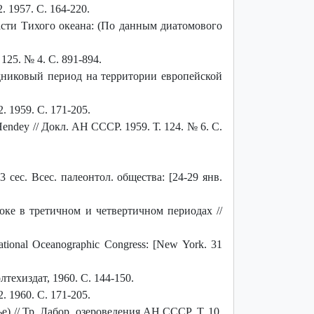
 1957. С. 164-220.
сти Тихого океана: (По данным диатомового
25. № 4. С. 891-894.
дниковый период на территории европейской
 1959. С. 171-205.
ndey // Докл. АН СССР. 1959. Т. 124. № 6. С.
ес. Всес. палеонтол. общества: [24-29 янв.
ке в третичном и четвертичном периодах //
rnational Oceanographic Congress: [New York. 31
лтехиздат, 1960. С. 144-150.
 1960. С. 171-205.
 // Тр. Лабор. озероведения АН СССР. Т. 10.