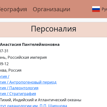
География
Организации
Ру
Персоналия
 Анастасия Пантелеймоновна
07-31
зань, Российская империя
09-12
сква, Россия
гия /
гия / Антропогеновый период
гия / Палеонтология
гия / Стратиграфия
 Тихий, Индийский и Атлантический океаны
тут океанологии им. П.П. Ширшова