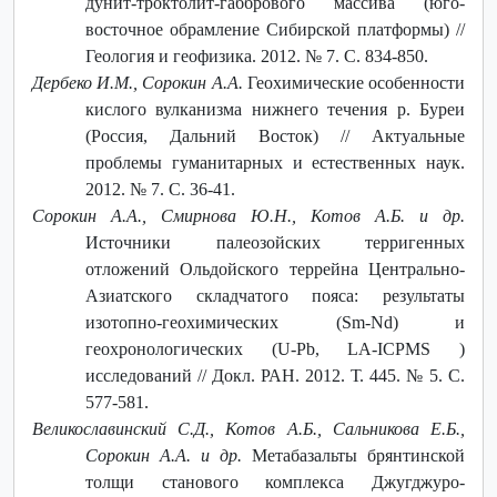
дунит-троктолит-габбрового массива (юго-
восточное обрамление Сибирской платформы) //
Геология и геофизика. 2012. № 7. С. 834-850.
Дербеко И.М., Сорокин A.A.
Геохимические особенности
кислого вулканизма нижнего течения р. Буреи
(Россия, Дальний Восток) // Актуальные
проблемы гуманитарных и естественных наук.
2012. № 7. С. 36-41.
Сорокин А.А., Смирнова Ю.Н., Котов А.Б. и др.
Источники палеозойских терригенных
отложений Ольдойского террейна Центрально-
Азиатского складчатого пояса: результаты
изотопно-геохимических (Sm-Nd) и
геохронологических (U-Pb, LA-ICPMS )
исследований // Докл. РАН. 2012. Т. 445. № 5. С.
577-581.
Великославинский С.Д., Котов А.Б., Сальникова Е.Б.,
Сорокин А.А. и др.
Метабазальты брянтинской
толщи станового комплекса Джугджуро-