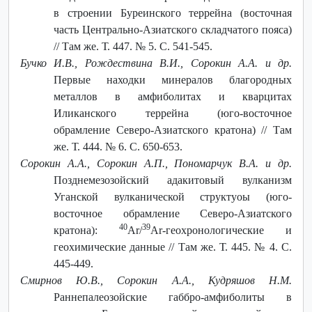
в строении Буреинского террейна (восточная
часть Центрально-Азиатского складчатого пояса)
// Там же. Т. 447. № 5. С. 541-545.
Бучко И.В., Рождествина В.И., Сорокин А.А. и др.
Первые находки минералов благородных
металлов в амфиболитах и кварцитах
Иликанского террейна (юго-восточное
обрамление Северо-Азиатского кратона) // Там
же. Т. 444. № 6. С. 650-653.
Сорокин А.А., Сорокин А.П., Пономарчук В.А. и др.
Позднемезозойский адакитовый вулканизм
Уганской вулканической структуоы (юго-
восточное обрамление Северо-Азиатского
40
39
кратона):
Ar/
Ar-геохронологические и
геохимические данные // Там же. Т. 445. № 4. С.
445-449.
Смирнов Ю.В., Сорокин A.A., Кудряшов Н.М.
Раннепалеозойские габбро-амфиболиты в