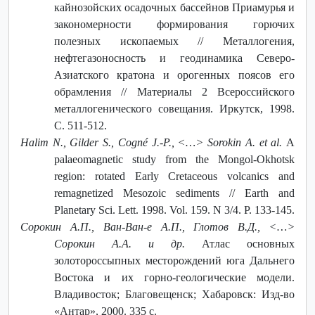
кайнозойских осадочных бассейнов Приамурья и
закономерности формирования горючих
полезных ископаемых // Металлогения,
нефтегазоносность и геодинамика Северо-
Азиатского кратона и орогенных поясов его
обрамления // Материалы 2 Всероссийского
металлогенического совещания. Иркутск, 1998.
С. 511-512.
Halim N., Gilder S., Cogné J.-P., ˂…˃ Sorokin A. et al.
A
palaeomagnetic study from the Mongol-Okhotsk
region: rotated Early Cretaceous volcanics and
remagnetized Mesozoic sediments // Earth and
Planetary Sci. Lett. 1998. Vol. 159. N 3/4. P. 133-145.
Сорокин А.П., Ван-Ван-е А.П., Глотов В.Д., ˂…˃
Сорокин А.А. и др.
Атлас основных
золотороссыпных месторождений юга Дальнего
Востока и их горно-геологические модели.
Владивосток; Благовещенск; Хабаровск: Изд-во
«Антар», 2000. 335 с.