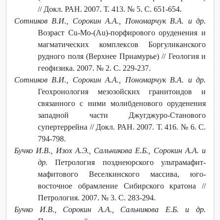
// Докл. РАН. 2007. Т. 413. № 5. С. 651-654.
Сотников В.И., Сорокин A.A., Пономарчук В.А. и др.
Возраст Cu-Mo-(Au)-порфирового оруденения и
магматических комплексов Боргуликанского
рудного поля (Верхнее Приамурье) // Геология и
геофизика. 2007. № 2. С. 229-237.
Сотников В.И., Сорокин A.A., Пономарчук В.А. и др.
Геохронология мезозойских гранитоидов и
связанного с ними молибденового оруденения
западной части Джугджуро-Станового
супертеррейна // Докл. РАН. 2007. Т. 416. № 6. С.
794-798.
Бучко И.В., Изох А.Э., Сальникова Е.Б., Сорокин А.А. и
др.
Петрология позднеюрского ультрамафит-
мафитового Веселкинского массива, юго-
восточное обрамление Сибирского кратона //
Петрология. 2007. № 3. С. 283-294.
Бучко И.В., Сорокин А.А., Сальникова Е.Б. и др.