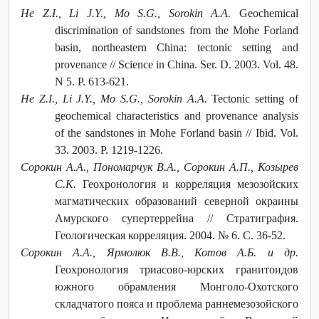
He Z.I., Li J.Y., Mo S.G., Sorokin A.A.
Geochemical
discrimination of sandstones from the Mohe Forland
basin, northeastern China: tectonic setting and
provenance // Science in China. Ser. D. 2003. Vol. 48.
N 5. P. 613-621.
He Z.I., Li J.Y., Mo S.G., Sorokin A.A.
Tectonic setting of
geochemical characteristics and provenance analysis
of the sandstones in Mohe Forland basin // Ibid. Vol.
33. 2003. P. 1219-1226.
Сорокин A.A., Пономарчук В.А., Сорокин А.П., Козырев
С.К.
Геохронология и корреляция мезозойских
магматических образований северной окраины
Амурского супертеррейна // Стратиграфия.
Геологическая корреляция. 2004. № 6. С. 36-52.
Сорокин А.А., Ярмолюк В.В., Котов А.Б. и др.
Геохронология триасово-юрских гранитоидов
южного обрамления Монголо-Охотского
складчатого пояса и проблема раннемезозойского