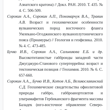
Азиатского кратона) // Докл. РАН. 2010. Т. 435. №
4. С. 506-509.
Сорокин А.А., Сорокин А.П., Пономарчук В.А., Травин
А.В.
Возраст и геохимические особенности
вулканических пород восточного фланга
Умлекано-Огоджинского вулканоплутонического
пояса (Приамурье) // Геология и геофизика. 2010.
№ 4. С. 473-485.
Бучко И.В., Сорокин А.А., Сальникова Е.Б. и др.
Высокотитанистые габброиды западной части
Джугджуро-Станового супертеррейна: возраст и
тектоническая позиция // Геохимия. 2010. № 6. С.
657-660.
Сорокин А.А.,, Бучко И.В., Котов А.Б., Великославинский
С.Д.
Геохимические свидетельства офиолитовой
природы габбро, габброанортозитов и
ультрамафитов Гербиканского фрагмента массива
Баладек (юго-восточное обрамление Северо-