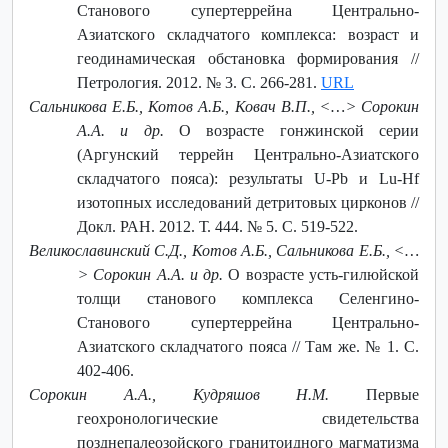
Станового супертеррейна Центрально-
Азиатского складчатого комплекса: возраст и
геодинамическая обстановка формирования //
Петрология. 2012. № 3. С. 266-281.
URL
Сальникова Е.Б., Котов А.Б., Ковач В.П., ˂…˃ Сорокин
А.А. и др.
О возрасте гонжинской серии
(Аргунский террейн Центрально-Азиатского
складчатого пояса): результаты U-Pb и Lu-Hf
изотопных исследований детритовых цирконов //
Докл. РАН. 2012. Т. 444. № 5. С. 519-522.
Великославинский С.Д., Котов А.Б., Сальникова Е.Б., ˂…
˃ Сорокин А.А. и др.
О возрасте усть-гилюйской
толщи станового комплекса Селенгино-
Станового супертеррейна Центрально-
Азиатского складчатого пояса // Там же. № 1. С.
402-406.
Сорокин А.А., Кудряшов Н.М.
Первые
геохронологические свидетельства
позднепалеозойского гранитоидного магматизма