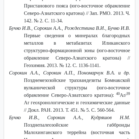
Пристанового пояса (юго-восточное обрамление
Северо-Азиатского кратона) // Зап. РМО. 2013. Ч.
142. № 2. С. 11-34.
Бучко И.В., Сорокин А.А., Рождествина В.И., Бучко И.В.
Первые сведения о минералах благородных
металлов в метабазитах Иликанского
структурно-формационной зоны (юго-восточное
обрамление Северо-Азиатского кратона) //
Геохимия. 2013. № 12. С. 1136-1141.
Сорокин А.А., Сорокин А.П., Пономарчук В.А. и др.
Позднемезозойские трахиандезиты Бомнакской
вулканической структуры (юго-восточное
40
39
обрамление Северо-Азиатского кратона):
Ar/
Ar геохронологические и геохимические данные
// Докл. РАН. 2013. Т. 451. № 5. С. 560-564.
Бучко И.В., Сорокин А.А., Кудряшов Н.М.
Позднепалеозойские габброиды
Малохинганского террейна (восточная часть