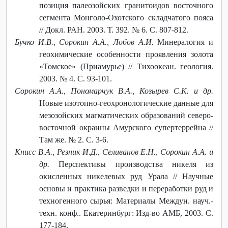
позиция палеозойских гранитоидов восточного
сегмента Монголо-Охотского складчатого пояса
// Докл. РАН. 2003. Т. 392. № 6. С. 807-812.
Бучко И.В., Сорокин А.А., Лобов А.И.
Минералогия и
геохимические особенности проявления золота
«Томское» (Приамурье) // Тихоокеан. геология.
2003. № 4. С. 93-101.
Сорокин A.A., Пономарчук В.А., Козырев С.К. и др.
Новые изотопно-геохронологические данные для
мезозойских магматических образований северо-
восточной окраины Амурского супертеррейна //
Там же. № 2. С. 3-6.
Книсс В.А., Резник И.Д., Селиванов Е.Н., Сорокин А.А. и
др.
Перспективы производства никеля из
окисленных никелевых руд Урала // Научные
основы и практика разведки и переработки руд и
техногенного сырья: Материалы Междун. науч.-
техн. конф.. Екатеринбург: Изд-во АМБ, 2003. С.
177-184.