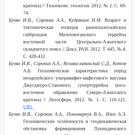
кратона) // Тихоокеан. геология. 2012. № 2. С. 69-
74.
Бучко И.В., Сорокин А.А., Кудряшов Н.М.
Возраст и
тектоническая позиция раннепалеозойских
габброидов Малохинганского террейна
восточной части Центрально-Азиатского
складчатого пояса // Докл. РАН. 2012. Т. 445. № 4.
С. 428-432.
Бучко И.В., Сорокин А.А., Великославинский С.Д., Котов
А.Б.
Геохимическая характеристика пород
неоархейского ультрамафит-мафитового массива
Джугджуро-Станового супертеррейна (юго-
восточное обрамление Северо-Азиатского
кратона) // Литосфера. 2012. № 1. С. 110-121.
URL
Бучко И.В., Сорокин А.А., Пономарчук В.А., Изох А.Э.
Геохимические особенности и геодинамическая
обстановка формирования Лукиндинского