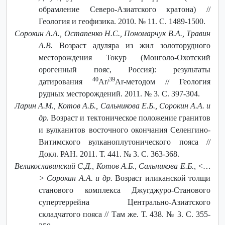
обрамление Северо-Азиатского кратона) //
Геология и геофизика. 2010. № 11. С. 1489-1500.
Сорокин А.А., Остапенко Н.С., Пономарчук В.А., Травин
А.В.
Возраст адуляра из жил золоторудного
месторождения Токур (Монголо-Охотский
орогенный пояс, Россия): результаты
40
39
датирования
Ar/
Ar-методом // Геология
рудных месторождений. 2011. № 3. С. 397-304.
Ларин А.М., Котов А.Б., Сальникова Е.Б., Сорокин А.А. и
др.
Возраст и тектоническое положение гранитов
и вулканитов восточного окончания Селенгино-
Витимского вулканоплутонического пояса //
Докл. РАН. 2011. Т. 441. № 3. С. 363-368.
Великославинский С.Д., Котов А.Б., Сальникова Е.Б., ˂…
˃ Сорокин А.А. и др.
Возраст иликанской толщи
станового комплекса Джугджуро-Станового
супертеррейна Центрально-Азиатского
складчатого пояса // Там же. Т. 438. № 3. С. 355-