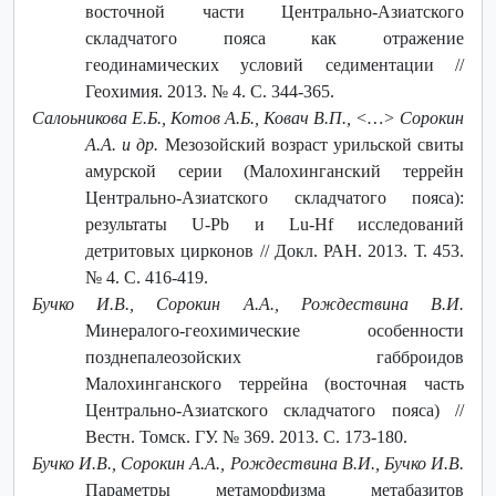
восточной части Центрально-Азиатского
складчатого пояса как отражение
геодинамических условий седиментации //
Геохимия. 2013. № 4. С. 344-365.
Салоьникова Е.Б., Котов А.Б., Ковач В.П., <…> Сорокин
А.А. и др.
Мезозойский возраст урильской свиты
амурской серии (Малохинганский террейн
Центрально-Азиатского складчатого пояса):
результаты U-Pb и Lu-Hf исследований
детритовых цирконов // Докл. РАН. 2013. Т. 453.
№ 4. С. 416-419.
Бучко И.В., Сорокин А.А., Рождествина В.И.
Минералого-геохимические особенности
позднепалеозойских габброидов
Малохинганского террейна (восточная часть
Центрально-Азиатского складчатого пояса) //
Вестн. Томск. ГУ. № 369. 2013. С. 173-180.
Бучко И.В., Сорокин А.А., Рождествина В.И., Бучко И.В.
Параметры метаморфизма метабазитов