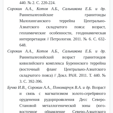
440. № 2. С. 220-224.
Сорокин А.А., Котов А.Б., Сальникова Е.Б. и др.
Раннепалеозойские гранитоиды
Малохинганского террейна Центрально-
Азиатского складчатого пояса: возраст,
геохимические особенности, геодинамическая
интерпретация // Петрология. 2011. № 6. С. 632-
648.
Сорокин A.A., Котов А.Б., Сальникова Е.Б. и др.
Раннепалеозойский возраст гранитоидов
кивилийского комплекса Буреинского террейна
(восточный фланг Центрально-Азиатского
складчатого пояса) // Докл. РАН. 2011. Т. 440. №
3. С. 392-396.
Бучко И.В., Сорокин А.А., Пономарчук В.А. и др.
Возраст
и связь с магматизмом золото-серебряного
оруденения рудорпроявления Десс Северо-
Становой металлогенической зоны (юго-
восточное обрамление Северо-Азиатского