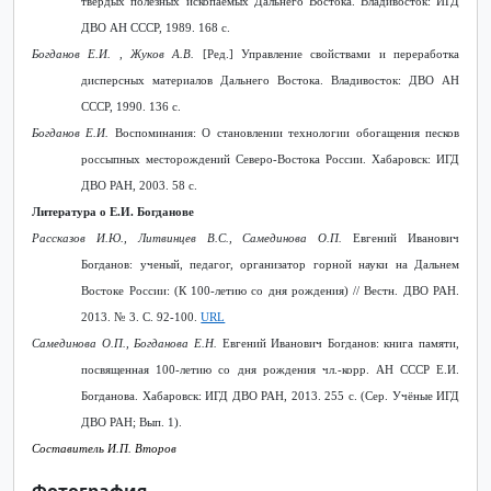
твердых полезных ископаемых Дальнего Востока. Владивосток: ИГД
ДВО АН СССР, 1989. 168 с.
Богданов Е.И.
, Жуков А.В.
[Ред.]
Управление свойствами и переработка
дисперсных материалов Дальнего Востока. Владивосток: ДВО АН
СССР, 1990. 136 с.
Богданов Е.И.
Воспоминания: О становлении технологии обогащения песков
россыпных месторождений Северо-Востока России. Хабаровск: ИГД
ДВО РАН, 2003. 58 с.
Литература о Е.И. Богданове
Рассказов И.Ю., Литвинцев В.С., Самединова О.П.
Евгений Иванович
Богданов: ученый, педагог, организатор горной науки на Дальнем
Востоке России: (К 100-летию со дня рождения) // Вестн. ДВО РАН.
2013. № 3.
C
. 92-100.
URL
Самединова О.П., Богданова Е.Н.
Евгений Иванович Богданов: книга памяти,
посвященная 100-летию со дня рождения чл.-корр. АН СССР Е.И.
Богданова. Хабаровск: ИГД ДВО РАН, 2013. 255 с. (Сер. Учёные ИГД
ДВО РАН; Вып. 1).
Составитель И.П. Второв
Фотография