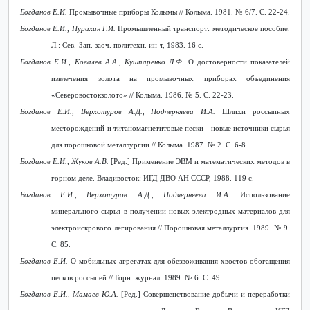
Богданов Е.И.
Промывочные приборы Колымы // Колыма. 1981. № 6/7. С. 22-24.
Богданов Е.И., Пурахин Г.И.
Промышленный транспорт: методическое пособие.
Л.: Сев.-Зап. заоч. политехн. ин-т, 1983. 16 с.
Богданов Е.И., Ковалев А.А., Кушпаренко Л.Ф.
О достоверности показателей
извлечения золота на промывочных приборах объединения
«
C
еверовостокзолото» // Колыма. 1986. № 5. С. 22-23.
Богданов Е.И., Верхотуров А.Д., Подчерняева И.А.
Шлихи россыпных
месторождений и титаномагнетитовые пески - новые источники сырья
для порошковой металлургии // Колыма. 1987. № 2. С. 6-8.
Богданов Е.И., Жуков А.В.
[Ред.] Применение ЭВМ и математических методов в
горном деле. Владивосток: ИГД ДВО АН СССР, 1988. 119 с.
Богданов Е.И., Верхотуров А.Д., Подчерняева И.А.
Использование
минерального сырья в получении новых электродных материалов для
электроискрового легирования // Порошковая металлургия. 1989. № 9.
С. 85.
Богданов Е.И.
О мобильных агрегатах для обезвоживания хвостов обогащения
песков россыпей // Горн. журнал. 1989. № 6. С. 49.
Богданов Е.И., Мамаев Ю.А.
[Ред.] Совершенствование добычи и переработки