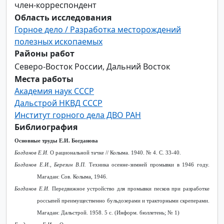
член-корреспондент
Область исследования
Горное дело / Разработка месторождений
полезных ископаемых
Районы работ
Северо-Восток России, Дальний Восток
Места работы
Академия наук СССР
Дальстрой НКВД СССР
Институт горного дела ДВO РАН
Библиография
Основные труды Е.И. Богданова
Богданов Е.И.
О рациональной тачке // Колыма. 1940. № 4. С. 33-40.
Богданов Е.И., Березин В.П.
Техника осенне-зимней промывки в 1946 году.
Магадан: Сов. Колыма, 1946.
Богданов Е.И.
Передвижное устройство для промывки песков при разработке
россыпей преимущественно бульдозерами и тракторными скреперами.
Магадан: Дальстрой. 1958. 5 с. (Информ. бюллетень; № 1)