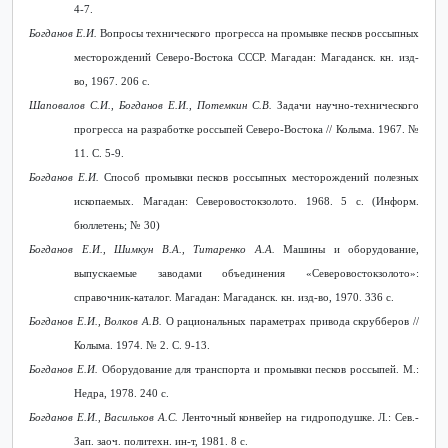
4-7.
Богданов Е.И.
Вопросы технического прогресса на промывке песков россыпных
месторождений Северо-Востока СССР. Магадан: Магаданск. кн. изд-
во, 1967. 206 с.
Шаповалов С.И., Богданов Е.И., Потемкин С.В.
Задачи научно-технического
прогресса на разработке россыпей Северо-Востока // Колыма. 1967. №
11. С. 5-9.
Богданов Е.И.
Способ промывки песков россыпных месторождений полезных
ископаемых. Магадан: Северовостокзолото. 1968. 5 с. (Информ.
бюллетень; № 30)
Богданов Е.И., Шимкун В.А., Титаренко А.А.
Машины и оборудование,
выпускаемые заводами объединения «Северовостокзолото»:
справочник-каталог. Магадан: Магаданск. кн. изд-во, 1970. 336 с.
Богданов Е.И., Волков А.В.
О рациональных параметрах привода скрубберов //
Колыма. 1974. № 2. С. 9-13.
Богданов Е.И.
Оборудование для транспорта и промывки песков россыпей. М.:
Недра, 1978. 240 с.
Богданов Е.И., Васильков А.С.
Ленточный конвейер на гидроподушке. Л.: Сев.-
Зап. заоч. политехн. ин-т, 1981. 8 с.