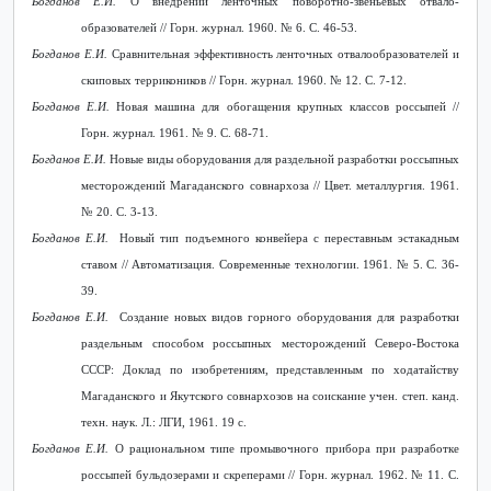
Богданов Е.И.
О внедрении ленточных поворотно-звеньевых отвало-
образователей // Горн. журнал. 1960. № 6. С. 46-53.
Богданов Е.И.
Сравнительная эффективность ленточных отвалообразователей и
скиповых террикоников // Горн. журнал. 1960. № 12. С. 7-12.
Богданов Е.И.
Новая машина для обогащения крупных классов россыпей //
Горн. журнал. 1961. № 9. С. 68-71.
Богданов Е.И.
Новые виды оборудования для раздельной разработки россыпных
месторождений Магаданского совнархоза // Цвет. металлургия. 1961.
№ 20. С. 3-13.
Богданов Е.И.
Новый тип подъемного конвейера с переставным эстакадным
ставом // Автоматизация. Современные технологии. 1961. № 5. С. 36-
39.
Богданов Е.И.
Создание новых видов горного оборудования для разработки
раздельным способом россыпных месторождений Северо-Востока
СССР: Доклад по изобретениям, представленным по ходатайству
Магаданского и Якутского совнархозов на соискание учен. степ. канд.
техн. наук. Л.: ЛГИ, 1961. 19 с.
Богданов Е.И.
О рациональном типе промывочного прибора при разработке
россыпей бульдозерами и скреперами // Горн. журнал. 1962. № 11. С.